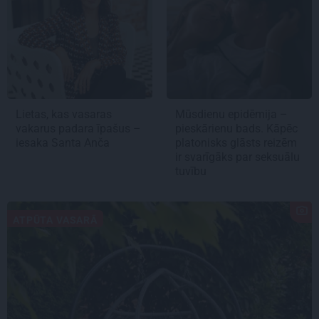
Lietas, kas vasaras
Mūsdienu epidēmija –
vakarus padara īpašus –
pieskārienu bads. Kāpēc
iesaka Santa Anča
platonisks glāsts reizēm
ir svarīgāks par seksuālu
tuvību
ATPŪTA VASARĀ