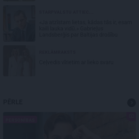
STARPVALSTU ATTIEC...
«Ja atzīstam lietas, kādas tās ir, esam
kaili lauka vidū.» Gabrieļus
Landsberģis par Baltijas drošību
REKLĀMRAKSTS
Ceļvedis vīrietim ar lieko svaru
PĒRLE
PERSONĪBAS