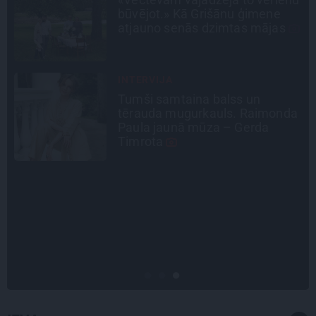
līmeni mēdz ievest jau komā.»
Madara un Gatis par dzīvi ar dēla
diabētu
INTERVIJA
Es gribu spēlēties tālāk! Sonora
a
Vaice atklāti par krīzēm, bērniem
un jauno profesiju
LEĢENDAS STĀSTS
Mistika un atrastie radi. Kā
«Likteņa līdumnieki» mainīja
pašu aktieru dzīves