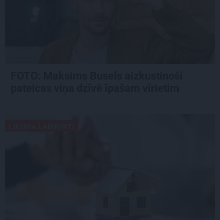
FOTO: Maksims Busels aizkustinoši
pateicas viņa dzīvē īpašam vīrietim
LIKUMA LABIRINTI