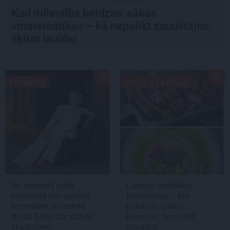
Kad mīlestība beidzas, sākas
«matemātika» – kā nepalikt zaudētājos,
šķirot laulību
PIEREDZE
APCEĻO LATVIJU
No mantotā zelta
Latvijas gardākās
lombardā līdz saviem
pieturvietas – kur
biznesiem. Investore
palutināt garšas
Baiba Blāķe par dzīves
kārpiņas, apceļojot
skarbajiem
novadus