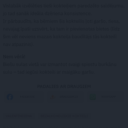
Vislabāk izvēlēties tieši kokteiļiem paredzēto saldējumu,
jo tad sanāk ideāla dzēriena konsistence.
Ir pārbaudīts, ka bērniem šis kokteilis ļoti garšo, tiesa,
nevajag īpaši uzsvērt, ka tam ir pievienotas bietes (līdz
šim vēl neviens mazais kokteiļa baudītājs tās kokteilī
nav atpazinis).
Ņem vērā!
Biešu sulas vietā var izmantot svaigi spiestu burkānu
sulu – tad iegūsi kokteili ar maigāku garšu.
PADALIES AR DRAUGIEM
WHATSAPP
FACEBOOK
DRAUGIEM.LV
VALENTĪNDIENA
BEZALKOHOLISKIE KOKTEIĻI
Publikācijas saturs vai tās jebkāda apjoma daļa ir aizsargāts autortiesību