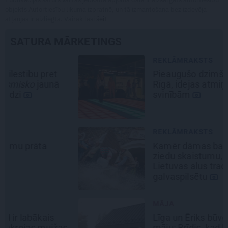
objekts Autortiesību likuma izpratnē, un tā izmantošana bez izdevēja
atļaujas ir aizliegta. Vairāk lasi
šeit
SATURA MĀRKETINGS
REKLĀMRAKSTS
Pieaugušo dzimšanas diena
Rīgā, idejas atmiņā paliekošām
svinībām
REKLĀMRAKSTS
Kamēr dāmas bauda miljoniem
ziedu skaistumu, kungi atklāj
Lietuvas alus tradīciju
galvaspilsētu
MĀJA
Līga un Ēriks būvē savu sapņu
māju: Brīdis, kad būvobjektā