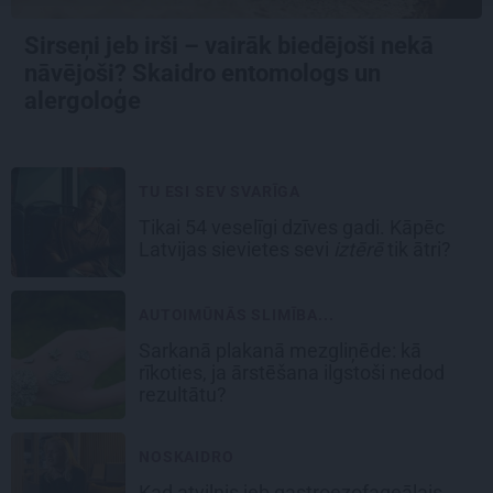
Sirseņi jeb irši – vairāk biedējoši nekā
nāvējoši? Skaidro entomologs un
alergoloģe
TU ESI SEV SVARĪGA
Tikai 54 veselīgi dzīves gadi. Kāpēc
Latvijas sievietes sevi
iztērē
tik ātri?
AUTOIMŪNĀS SLIMĪBA...
Sarkanā plakanā mezgliņēde: kā
rīkoties, ja ārstēšana ilgstoši nedod
rezultātu?
NOSKAIDRO
Kad atvilnis jeb gastroezofageālais