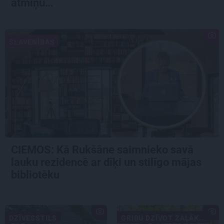
atmiņu…
SLAVENĪBAS
CIEMOS: Kā Rukšāne saimnieko savā
lauku rezidencē ar dīķi un stilīgo mājas
bibliotēku
DZĪVESSTILS
GRIBU DZĪVOT ZAĻĀK...