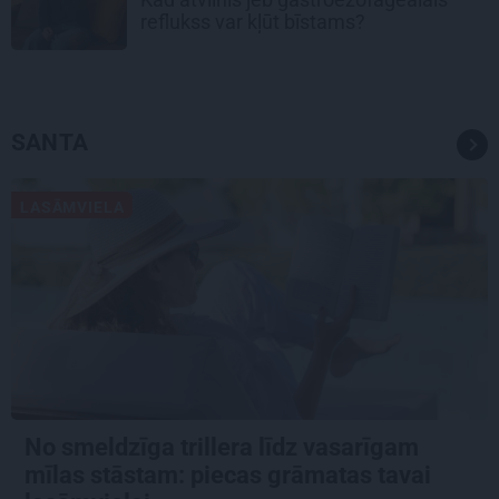
reflukss var kļūt bīstams?
SANTA
LASĀMVIELA
No smeldzīga trillera līdz vasarīgam
mīlas stāstam: piecas grāmatas tavai