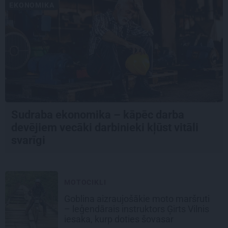
EKONOMIKA
Sudraba ekonomika – kāpēc darba
devējiem vecāki darbinieki kļūst vitāli
svarīgi
MOTOCIKLI
Goblina aizraujošākie moto maršruti
– leģendārais instruktors Ģirts Vilnis
iesaka, kurp doties šovasar