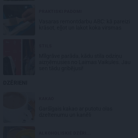
PRAKTISKI PADOMI
Vasaras remontdarbu ABC: kā pareizi
krāsot, eļļot un lakot koka virsmas
STILS
Mīlgrāve parāda, kādu stila odziņu
aizņēmusies no Laimas Vaikules. Jau
sen tādu gribējusi!
DZĒRIENI
KAKAO
Garšīgais kakao
ar putotu olas
dzeltenumu un kanēli
ALKOHOLISKIE DZĒRI...