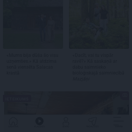
«Mums bija dūša šo visu
«Dacīt, vai tu vispār
uzņemties.» Kā atdzima
ravē?» Kā saskaņā ar
senā viensēta Salacas
dabu saimnieko
krastā
bioloģiskajā saimniecībā
Mazjāņi
IETEIKUMS
GALVENĀ
KLAUSIES
IENĀC
PADALĪTIES
VAIRĀK