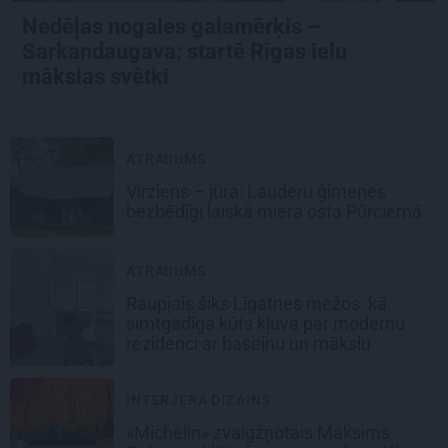
Nedēļas nogales galamērķis –
Sarkandaugava: startē Rīgas ielu
mākslas svētki
ATRADUMS
Virziens – jūra: Lauderu ģimenes
bezbēdīgi laiskā miera osta Pūrciemā
ATRADUMS
Raupjais šiks Līgatnes mežos: kā
simtgadīga kūts kļuva par modernu
rezidenci ar baseinu un mākslu
INTERJERA DIZAINS
«Michelin» zvaigžņotais Maksims