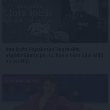
Inta Ķuža kapakmenī iegravēts
atgādinājums par to, kas viņam bijis mīļš
un svarīgs…
DZIMŠANAS DIENA