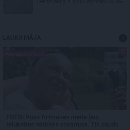
Cekots atklājis jaunu restorānu «Kíce»
LAUKU MĀJA
PIEMIŅAS STĀSTS
FOTO:
Vijas Artmanes meita
ļauj
ielūkoties aktrises vasarnīcā. Tik daudz