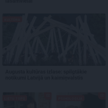
lasāmvielai
KULTŪRA
Augusta kultūras izlase: spilgtākie
notikumi Latvijā un kaimiņvalstīs
LIETU TOPS
PSIHOLOĢIJA