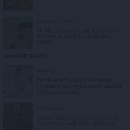
LEĢENDAS STĀSTS
Mistika un atrastie radi. Kā «Likteņa
līdumnieki» mainīja pašu aktieru
dzīves
JAUNĀKIE RAKSTI
JUBILEJA
Pirmā reize 70 gados! Šovmenim
Leonam Zviedrim draudzene sagāda
ekskluzīvu dāvanu
DĀRZA DARBI
Vai pret dabas stihijām var cīnīties?
Praktisks ceļvedis dārza glābšanai