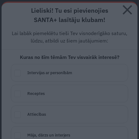
Abonē
Lieliski! Tu esi pievienojies
SANTA+ lasītāju klubam!
RECEPTES
NODERĪGI
JAUNĀKAIS
POPULĀRĀKAIS
Lai labāk piemeklētu tieši Tev visnoderīgāko saturu,
lūdzu, atbildi uz šiem jautājumiem:
Kuras no šīm tēmām Tev visvairāk interesē?
Saldējuma kokteilis ar biešu
sulu
Intervijas ar personībām
VALENTĪNDIENA
29.01.2018
Receptes
Attiecības
Māja, dārzs un interjers