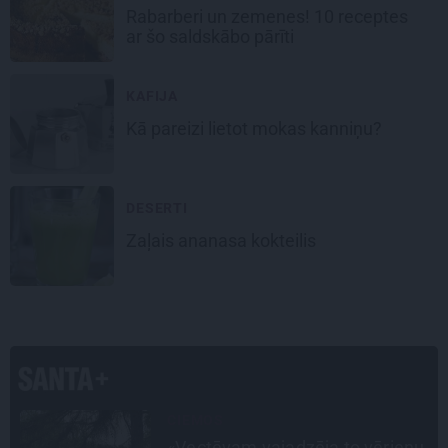
Rabarberi un zemenes
! 10 receptes
ar šo saldskābo pārīti
KAFIJA
Kā pareizi lietot
mokas kanniņu
?
DESERTI
Zaļais ananasa kokteilis
STIPRAIS STĀSTS
u
«Bērnus ar tik augstu cukura