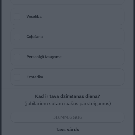
Veselība
Ceļošana
Saldējuma kokteilis ar biešu sulu recepte
Seko
Santa.lv Google
Personīgā izaugsme
Zema
Lēti
Ezoterika
Kad ir tava dzimšanas diena?
Nav vērtējuma
(jubilāriem sūtām īpašus pārsteigumus)
Sārtais atspirdzinājuma dzēriens, kas garšos arī bērniem
(ja vien īpaši neuzsvērt, ka kokteilī ir pievienotas bietes).
Tavs vārds