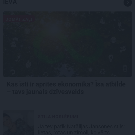
IEVA
DOMĀT ZAĻI
Kas īsti ir aprites ekonomika? Īsā atbilde
– tavs jaunais dzīvesveids
STILA NOSLĒPUMI
Ja tev patīk Natālijas Jansones stils:
lietas, rotas un zīmoli, ko vērts