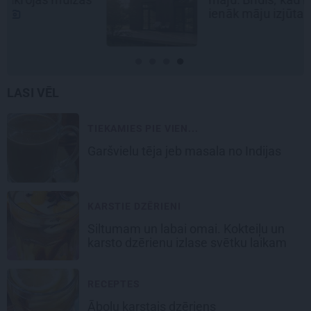
ienāk māju izjūta
LASI VĒL
TIEKAMIES PIE VIEN...
Garšvielu tēja
jeb masala no Indijas
KARSTIE DZĒRIENI
Siltumam un labai omai.
Kokteiļu un
karsto dzērienu izlase
svētku laikam
RECEPTES
Ābolu
karstais dzēriens