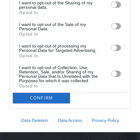
I want to opt-out of the Sharing of my
personal data.
Opted In
I want to opt-out of the Sale of my
Sēru vēsts: Meksikā miris populārais mūzikas
Personal Data.
apskatnieks Klāss Vāvere
Opted In
I want to opt-out of processing my
Personal Data for Targeted Advertising.
Opted In
IEVAS VESELĪBA
I want to opt-out of Collection, Use,
Retention, Sale, and/or Sharing of my
Personal Data that Is Unrelated with the
Purposes for which it was collected.
Opted In
AKTUĀLI
CONFIRM
Data Deletion
Data Access
Privacy Policy