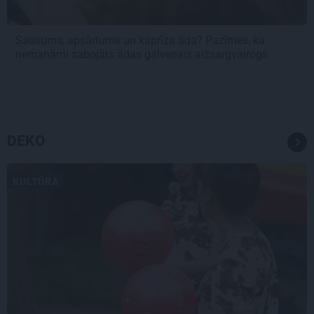
Sausums, apsārtums un kaprīza āda? Pazīmes, ka
nemanāmi sabojāts ādas galvenais aizsargvairogs
DEKO
KULTŪRA