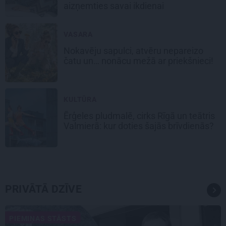
aizņemties savai ikdienai
VASARA
Nokavēju sapulci, atvēru nepareizo
čatu un… nonācu mežā ar priekšnieci!
KULTŪRA
Ērģeles pludmalē, cirks Rīgā un teātris
Valmierā: kur doties šajās brīvdienās?
PRIVĀTĀ DZĪVE
PIEMIŅAS STĀSTS