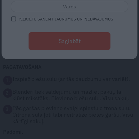
SASTĀVDAĻAS:
PIEKRĪTU SAŅEMT JAUNUMUS UN PIEDĀVĀJUMUS
1 kg
saldējums (plombīrs)
200 ml
biešu sulas (svaigi spiestas)
Saglabāt
1
citrona sula
PAGATAVOŠANA
Izspiež biešu sulu (ar tās daudzumu var variēt).
1.
Blenderī liek saldējumu un mazliet pakuļ, lai
2.
kļūst mīkstāks. Pievieno biešu sulu. Visu sakuļ.
Pēc garšas pievieno svaigi spiestu citrona sulu.
3.
Citrona sula ļoti labi neitralizē bietes garšu. Visu
kārtīgi sakuļ.
Padomi.