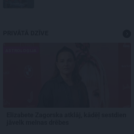
PRIVĀTĀ DZĪVE
ASTROLOĢIJA
Elizabete Zagorska atklāj, kādēļ sestdien
jāvelk melnas drēbes