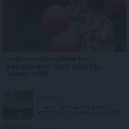
Nedēļas nogales galamērķis –
Sarkandaugava: startē Rīgas ielu
mākslas svētki
ATRADUMS
Virziens – jūra: Lauderu ģimenes
bezbēdīgi laiskā miera osta Pūrciemā