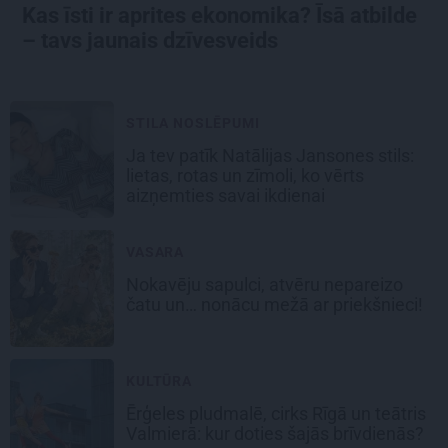
Kas īsti ir aprites ekonomika? Īsā atbilde
– tavs jaunais dzīvesveids
STILA NOSLĒPUMI
Ja tev patīk Natālijas Jansones stils:
lietas, rotas un zīmoli, ko vērts
aizņemties savai ikdienai
VASARA
Nokavēju sapulci, atvēru nepareizo
čatu un… nonācu mežā ar priekšnieci!
KULTŪRA
Ērģeles pludmalē, cirks Rīgā un teātris
Valmierā: kur doties šajās brīvdienās?