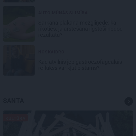
AUTOIMŪNĀS SLIMĪBA...
Sarkanā plakanā mezgliņēde: kā
rīkoties, ja ārstēšana ilgstoši nedod
rezultātu?
NOSKAIDRO
Kad atvilnis jeb gastroezofageālais
reflukss var kļūt bīstams?
SANTA
KULTŪRA