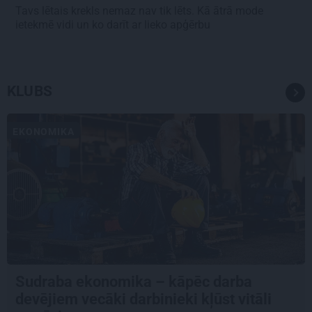
Tavs lētais krekls nemaz nav tik lēts. Kā ātrā mode
ietekmē vidi un ko darīt ar lieko apģērbu
KLUBS
EKONOMIKA
Sudraba ekonomika – kāpēc darba
devējiem vecāki darbinieki kļūst vitāli