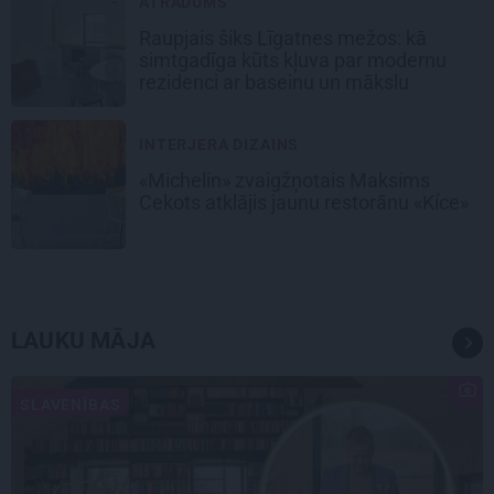
ATRADUMS
Raupjais šiks Līgatnes mežos: kā
simtgadīga kūts kļuva par modernu
rezidenci ar baseinu un mākslu
INTERJERA DIZAINS
«Michelin» zvaigžņotais Maksims
Cekots atklājis jaunu restorānu «Kíce»
LAUKU MĀJA
SLAVENĪBAS