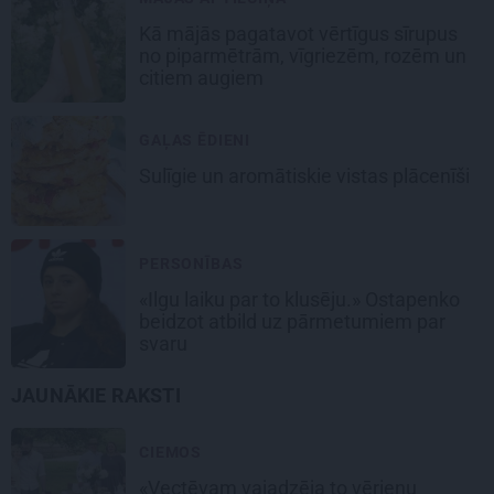
Kā mājās pagatavot vērtīgus sīrupus
no piparmētrām, vīgriezēm, rozēm un
citiem augiem
GAĻAS ĒDIENI
Sulīgie un aromātiskie vistas
plācenīši
PERSONĪBAS
«Ilgu laiku par to klusēju.» Ostapenko
beidzot atbild uz pārmetumiem par
svaru
JAUNĀKIE RAKSTI
CIEMOS
«Vectēvam vajadzēja to vērienu