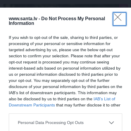
PIEMIŅAS STĀSTS
www.santa.lv -
Do Not Process My Personal
Information
If you wish to opt-out of the sale, sharing to third parties, or
processing of your personal or sensitive information for
targeted advertising by us, please use the below opt-out
section to confirm your selection. Please note that after your
opt-out request is processed you may continue seeing
interest-based ads based on personal information utilized by
FOTO:
Vijas Artmanes meita
ļauj
us or personal information disclosed to third parties prior to
your opt-out. You may separately opt-out of the further
ielūkoties aktrises vasarnīcā. Tik daudz
disclosure of your personal information by third parties on the
atmiņu…
IAB’s list of downstream participants. This information may
also be disclosed by us to third parties on the
IAB’s List of
Downstream Participants
that may further disclose it to other
third parties.
ŠLĀGERMŪZIKA
DZIMŠANAS DIENA
Personal Data Processing Opt Outs