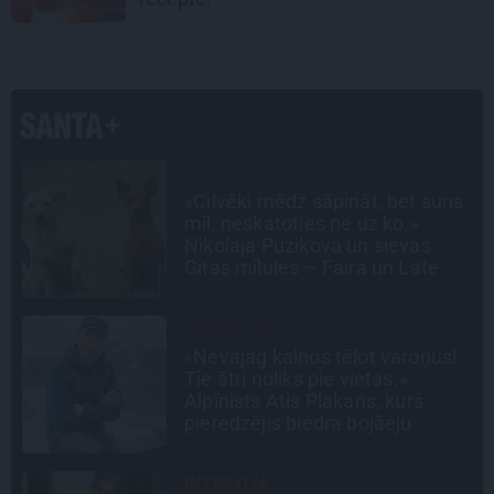
SLAVENĪBU MĪLUĻI
«Cilvēki mēdz sāpināt, bet suns
mīl, neskatoties ne uz ko.»
la
Nikolaja Puzikova un sievas
Gitas mīlules – Faira un Late
INTERVIJA
«Nevajag kalnos tēlot varoņus!
Tie ātri noliks pie vietas.»
Alpīnists Atis Plakans, kurš
pieredzējis biedra bojāeju
INTERVIJA