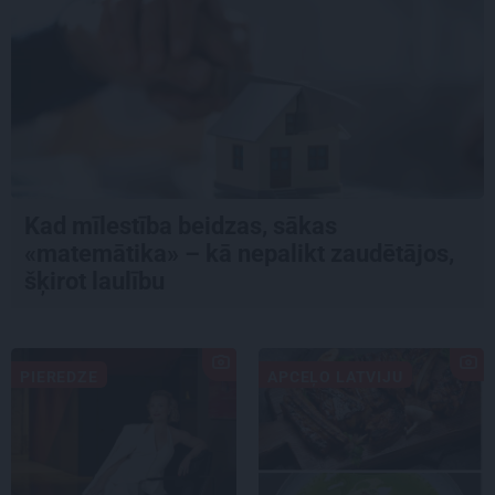
Kad mīlestība beidzas, sākas
«matemātika» – kā nepalikt zaudētājos,
šķirot laulību
PIEREDZE
APCEĻO LATVIJU