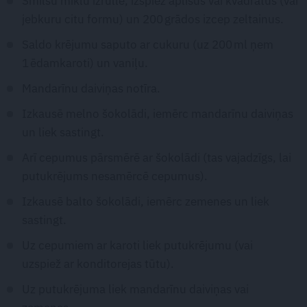
Smilšu mīklu izrullē, izspiež aplīšus vai kvadrātus (vai
jebkuru citu formu) un 200 grādos izcep zeltainus.
Saldo krējumu saputo ar cukuru (uz 200 ml ņem
1 ēdamkaroti) un vaniļu.
Mandarīnu daiviņas notīra.
Izkausē melno šokolādi, iemērc mandarīnu daiviņas
un liek sastingt.
Arī cepumus pārsmērē ar šokolādi (tas vajadzīgs, lai
putukrējums nesamērcē cepumus).
Izkausē balto šokolādi, iemērc zemenes un liek
sastingt.
Uz cepumiem ar karoti liek putukrējumu (vai
uzspiež ar konditorejas tūtu).
Uz putukrējuma liek mandarīnu daiviņas vai