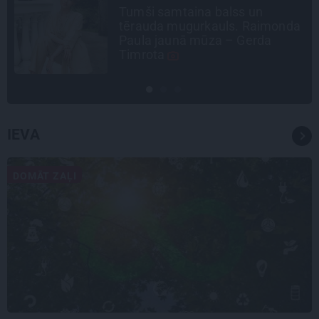
Tumši samtaina balss un
tērauda mugurkauls. Raimonda
Paula jaunā mūza – Gerda
Timrota
IEVA
DOMĀT ZAĻI