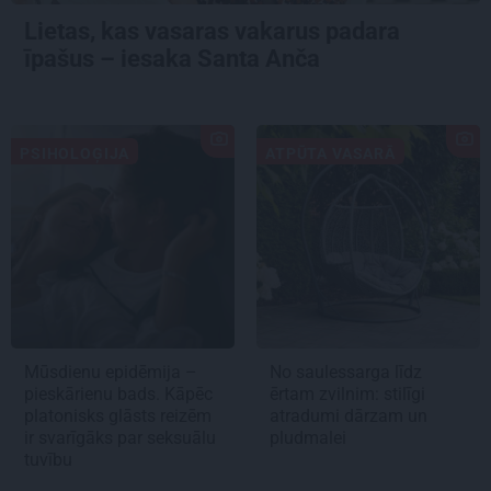
Lietas, kas vasaras vakarus padara
īpašus – iesaka Santa Anča
PSIHOLOĢIJA
ATPŪTA VASARĀ
Mūsdienu epidēmija –
No saulessarga līdz
pieskārienu bads. Kāpēc
ērtam zvilnim: stilīgi
platonisks glāsts reizēm
atradumi dārzam un
ir svarīgāks par seksuālu
pludmalei
tuvību