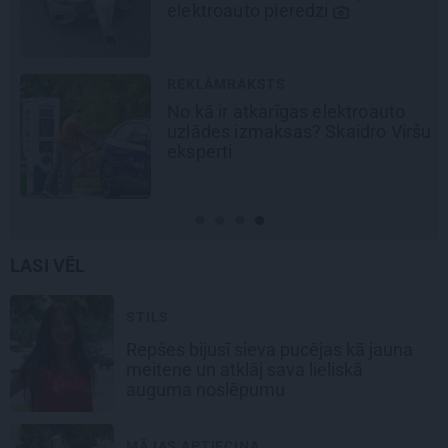
ektroauto pieredzi
Ķipurs
bizne
draiv
EKLĀMRAKSTS
REKL
 kā ir atkarīgas elektroauto
Škoda
lādes izmaksas? Skaidro Viršu
notei
sperti
elekt
LASI VĒL
STILS
Repšes bijusī sieva pucējas kā jauna
meitene un atklāj sava lieliskā
auguma noslēpumu
MĀJAS APTIECIŅA