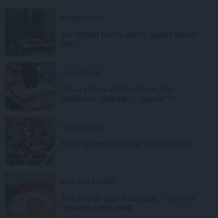
KĀ PAREIZI?
Kā nelaist postā dārza ogas? Spied
sulu!
SALDĒJUMI
Siera kūkas
saldējums
ar ogu
pildījumu. Brīvdienu sapnis!
1
SĒŅU ĒDIENI
Siltie gaileņu salāti
ar cūku pupām
KABAČU ĒDIENI
Kabaču un paprikas zupa
– gatava
nepilnā pusstundā