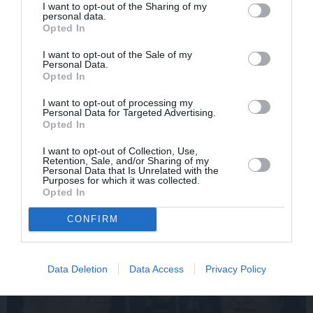
I want to opt-out of the Sharing of my
personal data.
Opted In
I want to opt-out of the Sale of my
Personal Data.
Opted In
Edvards Strazdiņš atklāti
«It kā pēkšņi es būtu
I want to opt-out of processing my
Personal Data for Targeted Advertising.
pasaka, ko domā par
kļuvusi gaisīgāka,
Opted In
Bumbieri. Neparasta
jaunāka, vieglāka…»
saruna ar šlāgermūzikas
Ērikas Eglijas-Grāveles
I want to opt-out of Collection, Use,
princi
mazais sievišķīgais
Retention, Sale, and/or Sharing of my
noslēpums
Personal Data that Is Unrelated with the
Purposes for which it was collected.
Opted In
ATTIECĪBAS
CONFIRM
Data Deletion
Data Access
Privacy Policy