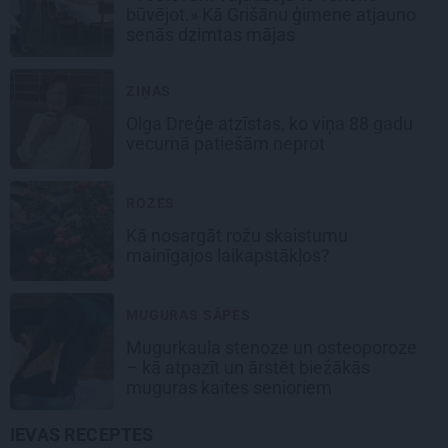
būvējot.» Kā Grišānu ģimene atjauno
senās dzimtas mājas
ZIŅAS
Olga Dreģe atzīstas, ko viņa 88 gadu
vecumā patiešām neprot
ROZES
Kā nosargāt rožu skaistumu
mainīgajos laikapstākļos?
MUGURAS SĀPES
Mugurkaula stenoze un osteoporoze
– kā atpazīt un ārstēt biežākās
muguras kaites senioriem
IEVAS RECEPTES