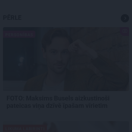
PĒRLE
PERSONĪBAS
FOTO: Maksims Busels aizkustinoši
pateicas viņa dzīvē īpašam vīrietim
LIKUMA LABIRINTI