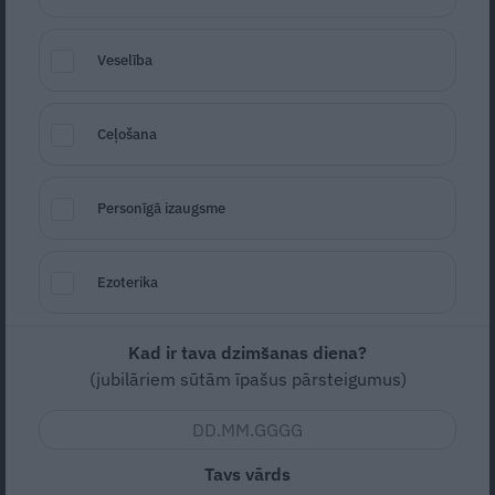
Veselība
Ceļošana
Mandarīni un zemenes
Foto: No izdevniecības "Žurnāls Santa"
Personīgā izaugsme
sniegā
arhīva
Seko
Santa.lv Google
Ezoterika
Zema
Vidējas
Kad ir tava dzimšanas diena?
30m (kopā)
(jubilāriem sūtām īpašus pārsteigumus)
Nav vērtējuma
Tavs vārds