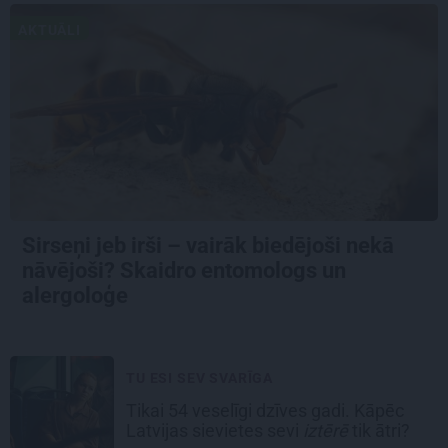
AKTUĀLI
Sirseņi jeb irši – vairāk biedējoši nekā
nāvējoši? Skaidro entomologs un
alergoloģe
TU ESI SEV SVARĪGA
Tikai 54 veselīgi dzīves gadi. Kāpēc
Latvijas sievietes sevi
iztērē
tik ātri?