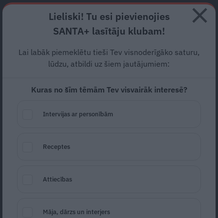
Abonē
Lieliski! Tu esi pievienojies
SANTA+ lasītāju klubam!
RECEPTES
NODERĪGI
JAUNĀKAIS
POPULĀRĀKAIS
Lai labāk piemeklētu tieši Tev visnoderīgāko saturu,
lūdzu, atbildi uz šiem jautājumiem:
Kuras no šīm tēmām Tev visvairāk interesē?
Mandarīni un zemenes
sniegā
Intervijas ar personībām
DESERTI
08.12.2022
Receptes
Sandija Šēnberga
sandija.senberga@santa.lv
Attiecības
Māja, dārzs un interjers