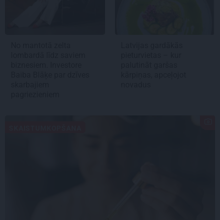
No mantotā zelta
Latvijas gardākās
lombardā līdz saviem
pieturvietas – kur
biznesiem. Investore
palutināt garšas
Baiba Blāķe par dzīves
kārpiņas, apceļojot
skarbajiem
novadus
pagriezieniem
SKAISTUMKOPŠANA