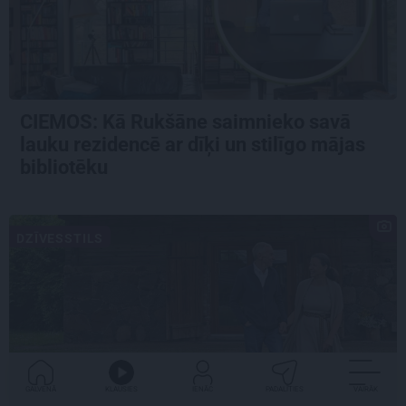
CIEMOS: Kā Rukšāne saimnieko savā
lauku rezidencē ar dīķi un stilīgo mājas
bibliotēku
DZĪVESSTILS
GALVENĀ
KLAUSIES
IENĀC
PADALĪTIES
VAIRĀK