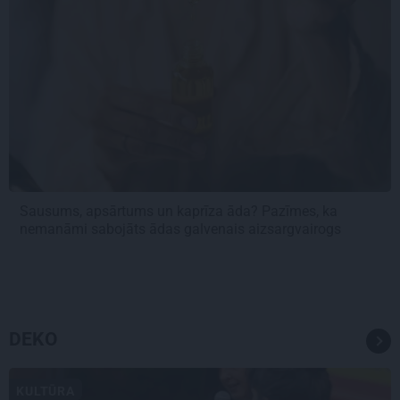
Sausums, apsārtums un kaprīza āda? Pazīmes, ka
nemanāmi sabojāts ādas galvenais aizsargvairogs
DEKO
KULTŪRA