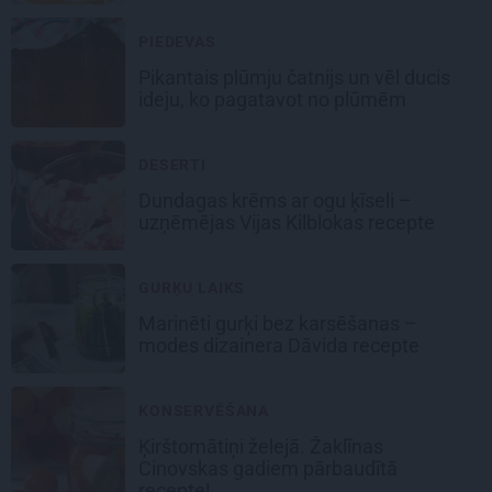
PIEDEVAS
Pikantais
plūmju čatnijs
un vēl ducis
ideju, ko pagatavot no plūmēm
DESERTI
Dundagas
krēms ar ogu ķīseli
–
uzņēmējas Vijas Kilblokas recepte
GURĶU LAIKS
Marinēti gurķi bez karsēšanas –
modes dizainera Dāvida recepte
KONSERVĒŠANA
Ķirštomātiņi
želejā. Žaklīnas
Cinovskas gadiem pārbaudītā
recepte!