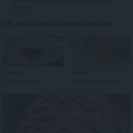
istabas temperatūrā un iemaisa nedaudz
olīveļļas.
VĒL IDEJAS AR ZAĻAJIEM ZIRNĪŠIEM:
ZUPAS
ZUPAS
Zaļā
zirņu zupa
Zaļo zirnīšu
biezzupa