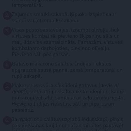
temperatūrā.
Zaļumus smalki sakapā. Ķiploku izspiež caur
2.
spiedi vai ļoti smalki sakapā.
Visas pesto sastāvdaļas, izņemot olīveļļu, liek
3.
virtuves kombainā, pievieno šķipsniņu sāls un
maļ, līdz viss sasmalcināts. Pamazām, virtuves
kombainam darbojoties, pievieno olīveļļu.
Pievieno sāli pēc garšas.
Gatavo makaronu salātus. Indijas riekstus
4.
apgrauzdē sausā pannā, zemā temperatūrā, un
rupji sakapā.
Makaronus izvāra sālsūdenī gatavus (nevis
al
5.
dente
), sietā ātri noskalo aukstā ūdenī un, kamēr
makaroni vēl silti, samaisa ar zaļo zirnīšu pesto.
Pievieno Indijas riekstus, sāli un piparus un
pasniedz.
Ja makaronu salātus uzglabā ledusskapī, pirms
6.
pasniegšanas ļauj tiem dažas minūtes pastāvēt