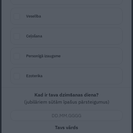
Veselība
Ceļošana
Personīgā izaugsme
Foto: Ieva Andersone
Seko
Santa.lv Google
Ezoterika
Kad ir tava dzimšanas diena?
Zema
Vidējas
(jubilāriem sūtām īpašus pārsteigumus)
4
10m (sagatavošanās)
10m (pagatavošana)
20m (kopā)
Tavs vārds