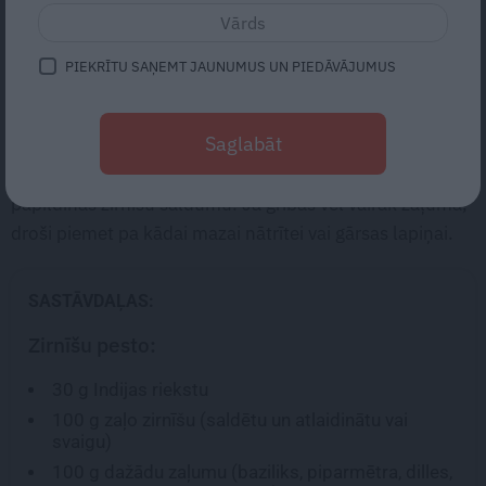
5
vērtējums (
1
)
PIEKRĪTU SAŅEMT JAUNUMUS UN PIEDĀVĀJUMUS
Svaigais pesto labi papildinās ne tikai makaronu salātus,
Saglabāt
bet arī sendvičus, zupas un citus salātus. Noteikti
izmēģinI pievienot pesto piparmētras, to svaigums labi
papildinās zirnīšu saldumu! Ja gribas vēl vairāk zaļuma,
droši piemet pa kādai mazai nātrītei vai gārsas lapiņai.
SASTĀVDAĻAS:
Zirnīšu pesto:
30 g
Indijas riekstu
100 g
zaļo zirnīšu (saldētu un atlaidinātu vai
svaigu)
100 g
dažādu zaļumu (baziliks, piparmētra, dilles,