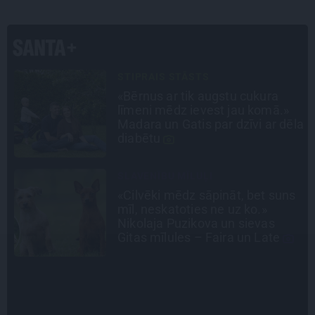
INTERVIJA
Tumši samtaina balss un
tērauda mugurkauls. Raimonda
la
Paula jaunā mūza – Gerda
Timrota
LEĢENDAS STĀSTS
s
Mistika un atrastie radi. Kā
«Likteņa līdumnieki» mainīja
pašu aktieru dzīves
CEĻOJUMA PLĀNS
Draudzeņu ceļojums bez
drāmām: noderīgi padomi