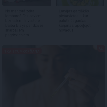
No mantotā zelta
Latvijas gardākās
lombardā līdz saviem
pieturvietas – kur
biznesiem. Investore
palutināt garšas
Baiba Blāķe par dzīves
kārpiņas, apceļojot
skarbajiem
novadus
pagriezieniem
SKAISTUMKOPŠANA