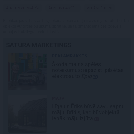
ĀTRI UN VIENKĀRŠI
ĀTRI UN GARŠĪGI
VEGĀNI ĒDIENI
Publikācijas saturs vai tās jebkāda apjoma daļa ir aizsargāts autortiesību
objekts Autortiesību likuma izpratnē, un tā izmantošana bez izdevēja
atļaujas ir aizliegta. Vairāk lasi
šeit
SATURA MĀRKETINGS
REKLĀMRAKSTS
Škoda maina spēles
noteikumus: iepazīsti pilsētas
elektroauto
Epiq
MĀJA
Līga un Ēriks būvē savu sapņu
māju: Brīdis, kad būvobjektā
ienāk māju izjūta