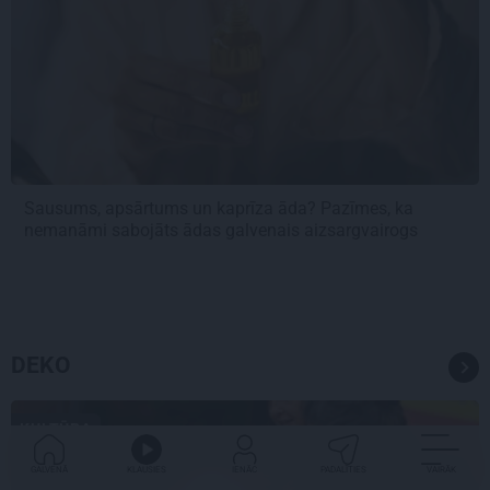
Sausums, apsārtums un kaprīza āda? Pazīmes, ka
nemanāmi sabojāts ādas galvenais aizsargvairogs
DEKO
KULTŪRA
GALVENĀ
KLAUSIES
IENĀC
PADALĪTIES
VAIRĀK