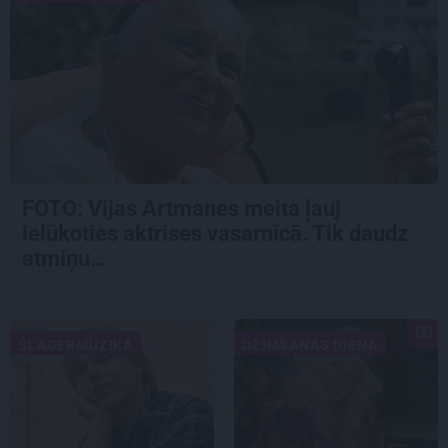
FOTO:
Vijas Artmanes meita
ļauj
ielūkoties aktrises vasarnīcā. Tik daudz
atmiņu…
ŠLĀGERMŪZIKA
DZIMŠANAS DIENA