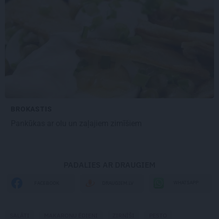
BROKASTIS
Pankūkas ar olu un zaļajiem zirnīšiem
PADALIES AR DRAUGIEM
WHATSAPP
FACEBOOK
DRAUGIEM.LV
SALĀTI
MAKARONU ĒDIENI
ZIRNĪŠI
PESTO