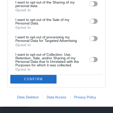
I want to opt-out of the Sharing of my
personal data.
Opted In
STILA NOSLĒPUMI
I want to opt-out of the Sale of my
Personal Data.
Ja tev patīk Natālijas Jansones stils:
Opted In
lietas, rotas un zīmoli, ko vērts
aizņemties savai ikdienai
I want to opt-out of processing my
Personal Data for Targeted Advertising.
Opted In
VASARA
I want to opt-out of Collection, Use,
Retention, Sale, and/or Sharing of my
Nokavēju sapulci, atvēru nepareizo
Personal Data that Is Unrelated with the
čatu un… nonācu mežā ar priekšnieci!
Purposes for which it was collected.
Opted In
CONFIRM
KULTŪRA
Ērģeles pludmalē, cirks Rīgā un teātris
Valmierā: kur doties šajās brīvdienās?
Data Deletion
Data Access
Privacy Policy