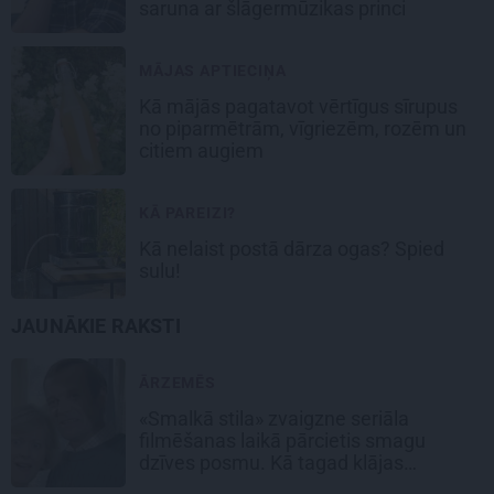
saruna ar šlāgermūzikas princi
MĀJAS APTIECIŅA
Kā mājās pagatavot vērtīgus sīrupus
no piparmētrām, vīgriezēm, rozēm un
citiem augiem
KĀ PAREIZI?
Kā nelaist postā dārza ogas? Spied
sulu!
JAUNĀKIE RAKSTI
ĀRZEMĒS
«Smalkā stila» zvaigzne seriāla
filmēšanas laikā pārcietis smagu
dzīves posmu. Kā tagad klājas
Emetam?