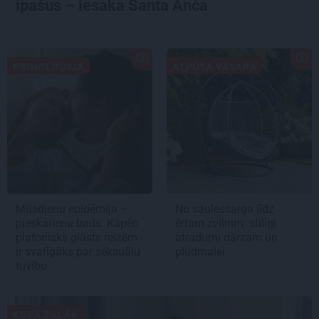
īpašus – iesaka Santa Anča
PSIHOLOĢIJA
ATPŪTA VASARĀ
Mūsdienu epidēmija –
No saulessarga līdz
pieskārienu bads. Kāpēc
ērtam zvilnim: stilīgi
platonisks glāsts reizēm
atradumi dārzam un
ir svarīgāks par seksuālu
pludmalei
tuvību
KOPĀ ZAĻĀK