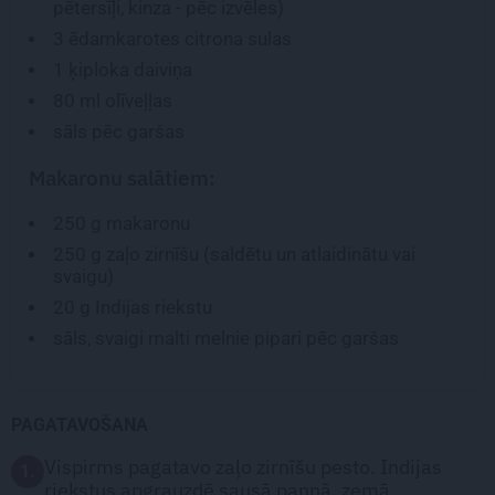
pētersīļi, kinza - pēc izvēles)
3 ēdamkarotes
citrona sulas
1
ķiploka daiviņa
80 ml
olīveļļas
sāls pēc garšas
Makaronu salātiem:
250 g
makaronu
250 g
zaļo zirnīšu (saldētu un atlaidinātu vai
svaigu)
20 g
Indijas riekstu
sāls, svaigi malti melnie pipari pēc garšas
PAGATAVOŠANA
Vispirms pagatavo zaļo zirnīšu pesto. Indijas
1.
riekstus apgrauzdē sausā pannā, zemā