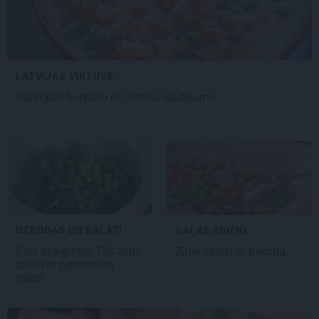
LATVIJAS VIRTUVE
Garšīgais
burkānu un zirnīšu
sautējums
UZKODAS UN SALĀTI
GAĻAS ĒDIENI
Zaļš svaigums!
Trīs zirņu
Zaļie zirnīši ar bekonu
salāti ar piparmētru
mērci