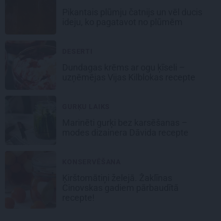
Pikantais
plūmju čatnijs
un vēl ducis
ideju, ko pagatavot no plūmēm
DESERTI
Dundagas
krēms ar ogu ķīseli
–
uzņēmējas Vijas Kilblokas recepte
GURĶU LAIKS
Marinēti gurķi bez karsēšanas –
modes dizainera Dāvida recepte
KONSERVĒŠANA
Ķirštomātiņi
želejā. Žaklīnas
Cinovskas gadiem pārbaudītā
recepte!