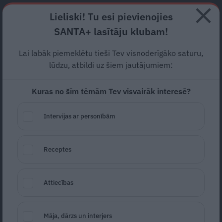
Abonē
Lieliski! Tu esi pievienojies
SANTA+ lasītāju klubam!
RECEPTES
NODERĪGI
JAUNĀKAIS
POPULĀRĀKAIS
Lai labāk piemeklētu tieši Tev visnoderīgāko saturu,
lūdzu, atbildi uz šiem jautājumiem:
Kuras no šīm tēmām Tev visvairāk interesē?
Makaronu salāti ar
zaļo
zirnīšu
pesto. Gatavs 20
Intervijas ar personībām
minūtēs!
Receptes
SALĀTI
14.05.2024
Maruta Rampāne
Attiecības
Māja, dārzs un interjers