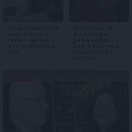
Edvards Strazdiņš atklāti
«It kā pēkšņi es būtu
pasaka, ko domā par
kļuvusi gaisīgāka,
Bumbieri. Neparasta
jaunāka, vieglāka…»
saruna ar šlāgermūzikas
Ērikas Eglijas-Grāveles
princi
mazais sievišķīgais
noslēpums
ATTIECĪBAS