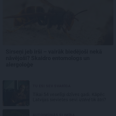
Sirseņi jeb irši – vairāk biedējoši nekā
nāvējoši? Skaidro entomologs un
alergoloģe
TU ESI SEV SVARĪGA
Tikai 54 veselīgi dzīves gadi. Kāpēc
Latvijas sievietes sevi
iztērē
tik ātri?
AUTOIMŪNĀS SLIMĪBA...