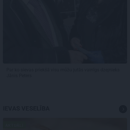
Par ko sievas priekšā visu mūžu jutās vainīgs dzejnieks
Jānis Peters
IEVAS VESELĪBA
AKTUĀLI