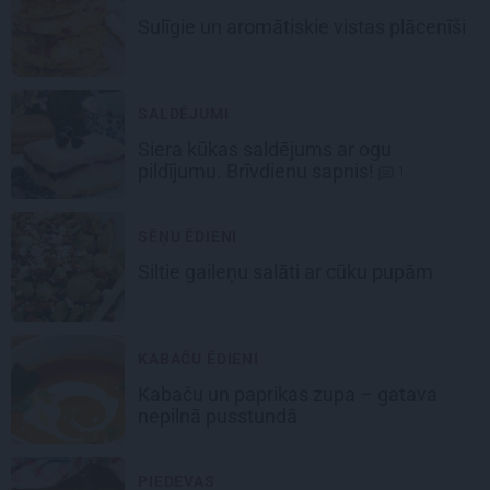
Sulīgie un aromātiskie vistas
plācenīši
SALDĒJUMI
Siera kūkas
saldējums
ar ogu
pildījumu. Brīvdienu sapnis!
1
SĒŅU ĒDIENI
Siltie gaileņu salāti
ar cūku pupām
KABAČU ĒDIENI
Kabaču un paprikas zupa
– gatava
nepilnā pusstundā
PIEDEVAS