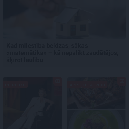
Kad mīlestība beidzas, sākas
«matemātika» – kā nepalikt zaudētājos,
šķirot laulību
PIEREDZE
APCEĻO LATVIJU