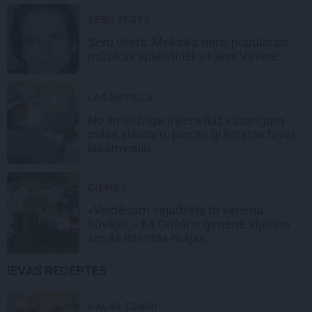
SĒRU VĒSTS
Sēru vēsts: Meksikā miris populārais
mūzikas apskatnieks Klāss Vāvere
LASĀMVIELA
No smeldzīga trillera līdz vasarīgam
mīlas stāstam: piecas grāmatas tavai
lasāmvielai
CIEMOS
«Vectēvam vajadzēja to vērienu
būvējot.» Kā Grišānu ģimene atjauno
senās dzimtas mājas
IEVAS RECEPTES
GAĻAS ĒDIENI