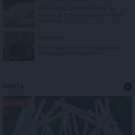
Sarkanā plakanā mezgliņēde: kā
rīkoties, ja ārstēšana ilgstoši nedod
rezultātu?
NOSKAIDRO
Kad atvilnis jeb gastroezofageālais
reflukss var kļūt bīstams?
SANTA
KULTŪRA