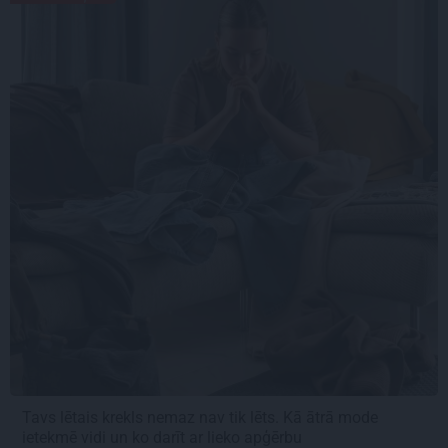
Tavs lētais krekls nemaz nav tik lēts. Kā ātrā mode
ietekmē vidi un ko darīt ar lieko apģērbu