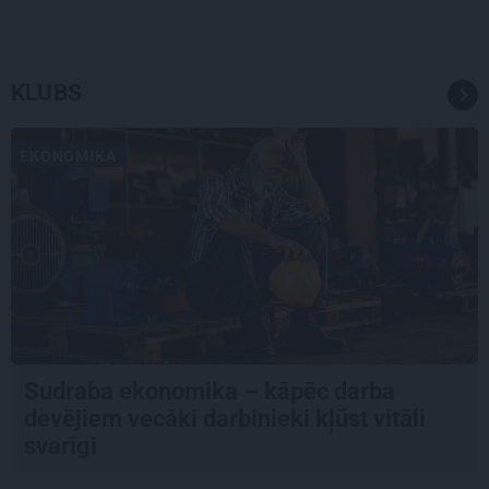
KLUBS
EKONOMIKA
Sudraba ekonomika – kāpēc darba
devējiem vecāki darbinieki kļūst vitāli
svarīgi