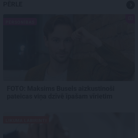
PĒRLE
PERSONĪBAS
FOTO: Maksims Busels aizkustinoši
pateicas viņa dzīvē īpašam vīrietim
LIKUMA LABIRINTI