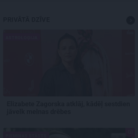
PRIVĀTĀ DZĪVE
ASTROLOĢIJA
Elizabete Zagorska atklāj, kādēļ sestdien
jāvelk melnas drēbes
PIEMIŅAS STĀSTS