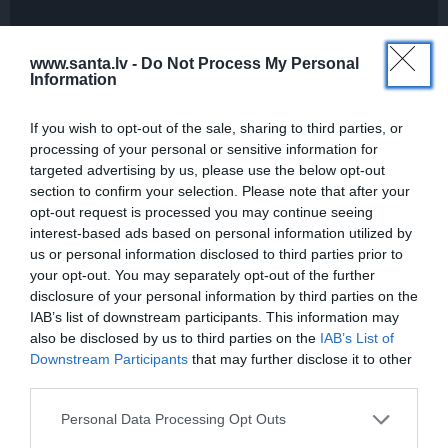
plānošanai un 16 galamērķu
idejas
www.santa.lv -
Do Not Process My Personal
Information
If you wish to opt-out of the sale, sharing to third parties, or
IEVA
processing of your personal or sensitive information for
targeted advertising by us, please use the below opt-out
section to confirm your selection. Please note that after your
DOMĀT ZAĻI
opt-out request is processed you may continue seeing
interest-based ads based on personal information utilized by
us or personal information disclosed to third parties prior to
your opt-out. You may separately opt-out of the further
disclosure of your personal information by third parties on the
IAB’s list of downstream participants. This information may
also be disclosed by us to third parties on the
IAB’s List of
Downstream Participants
that may further disclose it to other
third parties.
Kas īsti ir aprites ekonomika? Īsā atbilde
Personal Data Processing Opt Outs
– tavs jaunais dzīvesveids