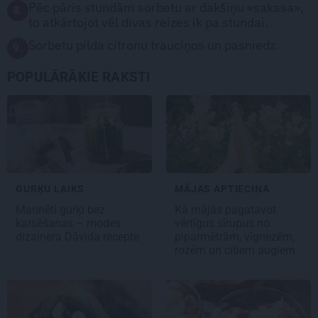
Pēc pāris stundām sorbetu ar dakšiņu «sakasa»,
8.
to atkārtojot vēl divas reizes ik pa stundai.
Sorbetu pilda citronu trauciņos un pasniedz.
9.
POPULĀRĀKIE RAKSTI
GURĶU LAIKS
MĀJAS APTIECIŅA
Marinēti gurķi bez
Kā mājās pagatavot
karsēšanas – modes
vērtīgus sīrupus no
dizainera Dāvida recepte
piparmētrām, vīgriezēm,
rozēm un citiem augiem