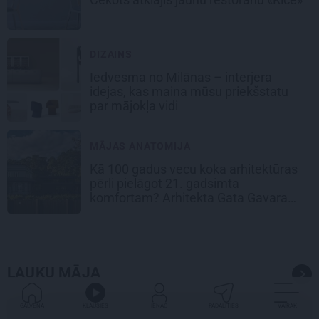
DIZAINS
Iedvesma no Milānas – interjera
idejas, kas maina mūsu priekšstatu
par mājokļa vidi
MĀJAS ANATOMIJA
Kā 100 gadus vecu koka arhitektūras
pērli pielāgot 21. gadsimta
komfortam? Arhitekta Gata Gavara
pieredze
LAUKU MĀJA
GALVENĀ
KLAUSIES
IENĀC
PADALĪTIES
VAIRĀK
DZĪVESSTILS