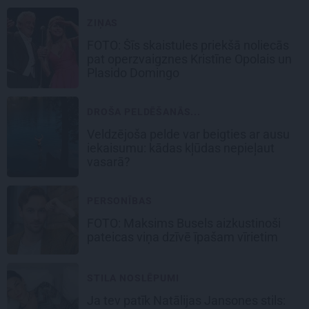
ZIŅAS
FOTO: Šīs skaistules priekšā noliecās
pat operzvaigznes Kristīne Opolais un
Plasido Domingo
DROŠA PELDĒŠANĀS...
Veldzējoša pelde var beigties ar ausu
iekaisumu: kādas kļūdas nepieļaut
vasarā?
PERSONĪBAS
FOTO: Maksims Busels aizkustinoši
pateicas viņa dzīvē īpašam vīrietim
STILA NOSLĒPUMI
Ja tev patīk Natālijas Jansones stils: