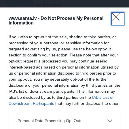
HOROSKOPI
Nekas šajā periodā nenotiek nejauši.
www.santa.lv -
Do Not Process My Personal
Horoskops visām zīmēm no 6. līdz 12.
Information
augustam
If you wish to opt-out of the sale, sharing to third parties, or
processing of your personal or sensitive information for
targeted advertising by us, please use the below opt-out
section to confirm your selection. Please note that after your
PRIVĀTĀ DZĪVE
opt-out request is processed you may continue seeing
interest-based ads based on personal information utilized by
us or personal information disclosed to third parties prior to
LAIKAPSTĀKĻI
your opt-out. You may separately opt-out of the further
disclosure of your personal information by third parties on the
IAB’s list of downstream participants. This information may
also be disclosed by us to third parties on the
IAB’s List of
Downstream Participants
that may further disclose it to other
third parties.
Personal Data Processing Opt Outs