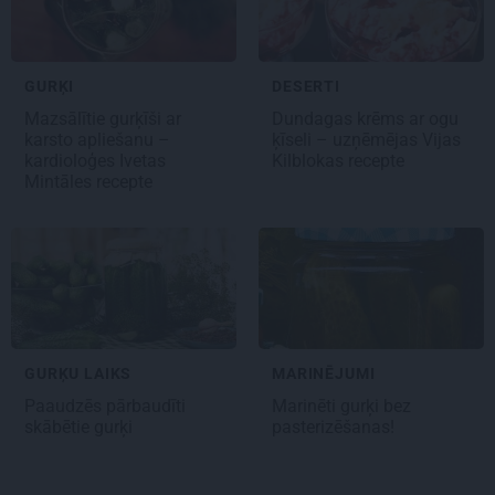
GURĶI
DESERTI
Mazsālītie gurķīši ar
Dundagas
krēms ar ogu
karsto apliešanu –
ķīseli
– uzņēmējas Vijas
kardioloģes Ivetas
Kilblokas recepte
Mintāles recepte
GURĶU LAIKS
MARINĒJUMI
Paaudzēs pārbaudīti
Marinēti
gurķi bez
skābētie gurķi
pasterizēšanas!