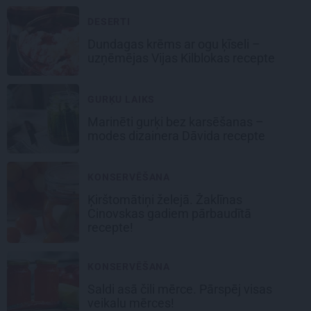
DESERTI
Dundagas
krēms ar ogu ķīseli
–
uzņēmējas Vijas Kilblokas recepte
GURĶU LAIKS
Marinēti gurķi bez karsēšanas –
modes dizainera Dāvida recepte
KONSERVĒŠANA
Ķirštomātiņi
želejā. Žaklīnas
Cinovskas gadiem pārbaudītā
recepte!
KONSERVĒŠANA
Saldi asā
čili mērce
. Pārspēj visas
veikalu mērces!