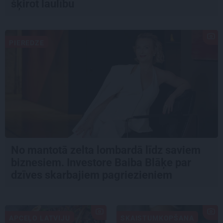
šķirot laulību
PIEREDZE
No mantotā zelta lombardā līdz saviem
biznesiem. Investore Baiba Blāķe par
dzīves skarbajiem pagriezieniem
APCEĻO LATVIJU
SKAISTUMKOPŠANA