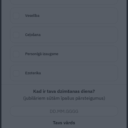
Veselība
Ceļošana
Personīgā izaugsme
Foto: No izdevniecības "Žurnāls Santa" arhīva
Ezoterika
Seko
Santa.lv Google
Kad ir tava dzimšanas diena?
(jubilāriem sūtām īpašus pārsteigumus)
Vidēja
Vidējas
3
20m (sagatavošanās)
12st 40m
Tavs vārds
13st (kopā)
(pagatavošana)