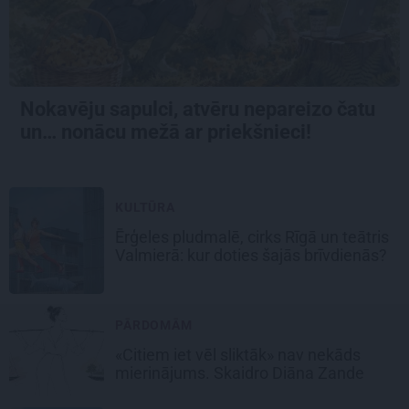
Nokavēju sapulci, atvēru nepareizo čatu
un… nonācu mežā ar priekšnieci!
KULTŪRA
Ērģeles pludmalē, cirks Rīgā un teātris
Valmierā: kur doties šajās brīvdienās?
PĀRDOMĀM
«Citiem iet vēl sliktāk» nav nekāds
mierinājums. Skaidro Diāna Zande