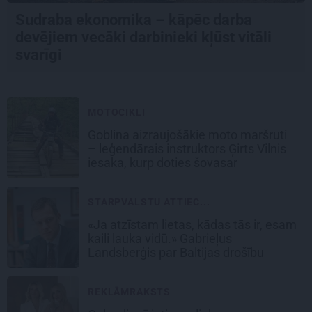
Sudraba ekonomika – kāpēc darba
devējiem vecāki darbinieki kļūst vitāli
svarīgi
MOTOCIKLI
Goblina aizraujošākie moto maršruti
– leģendārais instruktors Ģirts Vilnis
iesaka, kurp doties šovasar
STARPVALSTU ATTIEC...
«Ja atzīstam lietas, kādas tās ir, esam
kaili lauka vidū.» Gabrieļus
Landsberģis par Baltijas drošību
REKLĀMRAKSTS