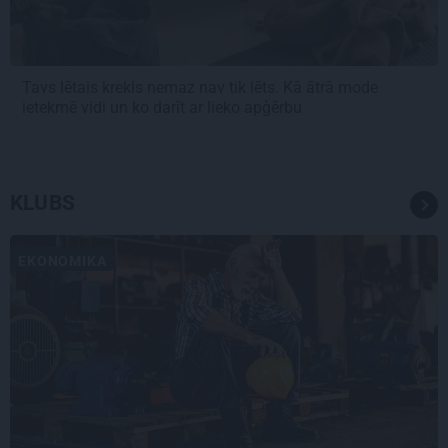
Tavs lētais krekls nemaz nav tik lēts. Kā ātrā mode
ietekmē vidi un ko darīt ar lieko apģērbu
KLUBS
EKONOMIKA