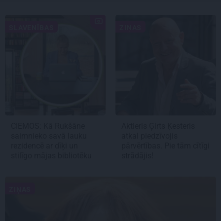
SLAVENĪBAS
ZIŅAS
CIEMOS: Kā Rukšāne
Aktieris Ģirts Ķesteris
saimnieko savā lauku
atkal piedzīvojis
rezidencē ar dīķi un
pārvērtības. Pie tām cītīgi
stilīgo mājas bibliotēku
strādājis!
ZIŅAS