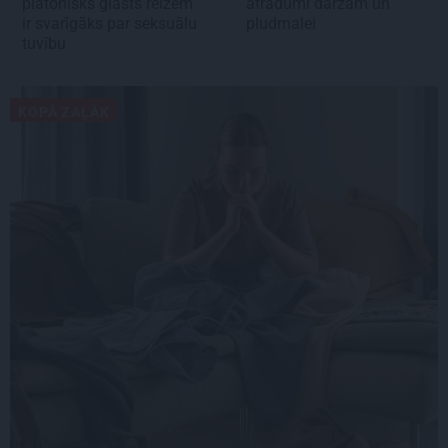
platonisks glāsts reizēm
atradumi dārzam un
ir svarīgāks par seksuālu
pludmalei
tuvību
KOPĀ ZAĻĀK