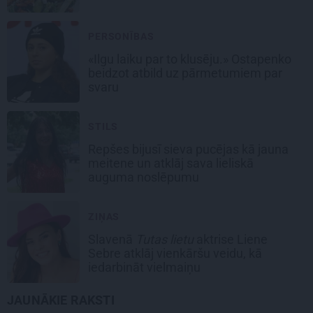
PERSONĪBAS
«Ilgu laiku par to klusēju.» Ostapenko
beidzot atbild uz pārmetumiem par
svaru
STILS
Repšes bijusī sieva pucējas kā jauna
meitene un atklāj sava lieliskā
auguma noslēpumu
ZIŅAS
Slavenā
Tutas lietu
aktrise Liene
Sebre atklāj vienkāršu veidu, kā
iedarbināt vielmaiņu
JAUNĀKIE RAKSTI