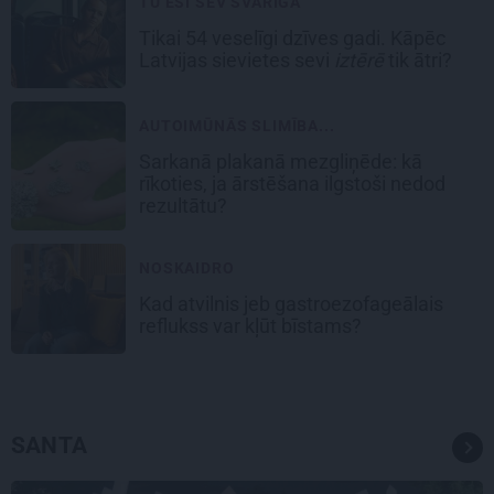
TU ESI SEV SVARĪGA
Tikai 54 veselīgi dzīves gadi. Kāpēc
Latvijas sievietes sevi
iztērē
tik ātri?
AUTOIMŪNĀS SLIMĪBA...
Sarkanā plakanā mezgliņēde: kā
rīkoties, ja ārstēšana ilgstoši nedod
rezultātu?
NOSKAIDRO
Kad atvilnis jeb gastroezofageālais
reflukss var kļūt bīstams?
SANTA