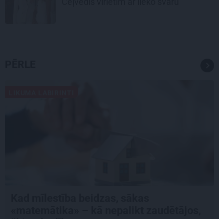
Ceļvedis vīrietim ar lieko svaru
PĒRLE
LIKUMA LABIRINTI
Kad mīlestība beidzas, sākas
«matemātika» – kā nepalikt zaudētājos,