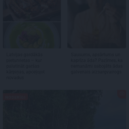
Latvijas gardākās
Sausums, apsārtums un
pieturvietas – kur
kaprīza āda? Pazīmes, ka
palutināt garšas
nemanāmi sabojāts ādas
kārpiņas, apceļojot
galvenais aizsargvairogs
novadus
NODERĪGI