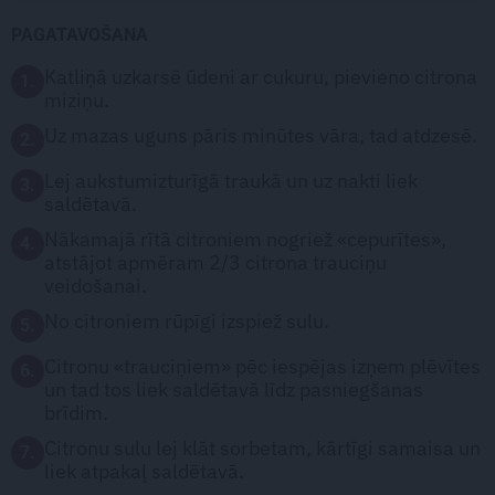
PAGATAVOŠANA
Katliņā uzkarsē ūdeni ar cukuru, pievieno citrona
1.
miziņu.
Uz mazas uguns pāris minūtes vāra, tad atdzesē.
2.
Lej aukstumizturīgā traukā un uz nakti liek
3.
saldētavā.
Nākamajā rītā citroniem nogriež «cepurītes»,
4.
atstājot apmēram 2/3 citrona trauciņu
veidošanai.
No citroniem rūpīgi izspiež sulu.
5.
Citronu «trauciņiem» pēc iespējas izņem plēvītes
6.
un tad tos liek saldētavā līdz pasniegšanas
brīdim.
Citronu sulu lej klāt sorbetam, kārtīgi samaisa un
7.
liek atpakaļ saldētavā.