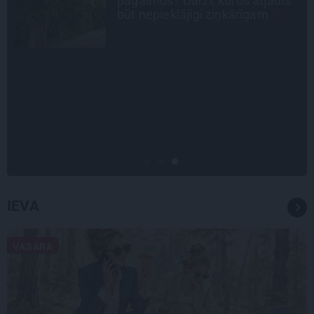
drāmām: noderīgi padomi
plānošanai un 16 galamērķu
idejas
STIPRAIS STĀSTS
«Bērnus ar tik augstu cukura
līmeni mēdz ievest jau komā.»
Madara un Gatis par dzīvi ar dēla
diabētu
IEVA
VASARA