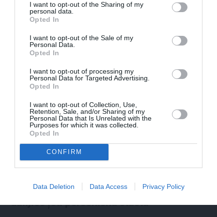
I want to opt-out of the Sharing of my
Par ko latviešus šodien apskauž spāņi,
personal data.
Opted In
itāļi un vācieši? Viņi arī tagad gribētu būt
Latvijā
I want to opt-out of the Sale of my
Personal Data.
Opted In
I want to opt-out of processing my
ĢIMENE
Personal Data for Targeted Advertising.
Opted In
I want to opt-out of Collection, Use,
Retention, Sale, and/or Sharing of my
Personal Data that Is Unrelated with the
Purposes for which it was collected.
Opted In
CONFIRM
FOTO: «Ja es šodien varētu satikt šo
Data Deletion
Data Access
Privacy Policy
mazo zēnu…» Dons pirms koncerta
dalījies ļoti personiskā stāstā