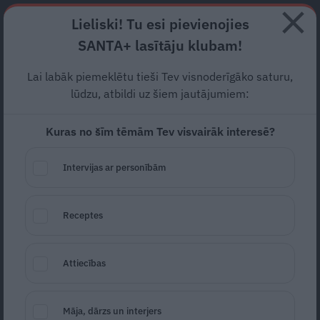
Abonē
Lieliski! Tu esi pievienojies
SANTA+ lasītāju klubam!
RECEPTES
NODERĪGI
JAUNĀKAIS
POPULĀRĀKAIS
Lai labāk piemeklētu tieši Tev visnoderīgāko saturu,
lūdzu, atbildi uz šiem jautājumiem:
Kuras no šīm tēmām Tev visvairāk interesē?
Citronu
givré
– spirdzinošs
franču deserts, pasniegts
Intervijas ar personībām
citronos
Receptes
RECEPTES
27.05.2024
Santa.lv
Redakcija
Attiecības
portals@santa.lv
Māja, dārzs un interjers