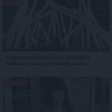
KULTŪRA
Augusta kultūras izlase: spilgtākie
notikumi Latvijā un kaimiņvalstīs
LIETU TOPS