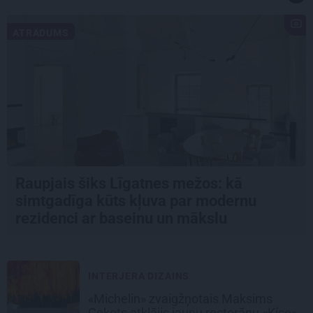
ATRADUMS
Raupjais šiks Līgatnes mežos: kā
simtgadīga kūts kļuva par modernu
rezidenci ar baseinu un mākslu
INTERJERA DIZAINS
«Michelin» zvaigžņotais Maksims
Cekots atklājis jaunu restorānu «Kíce»