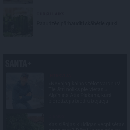
GURĶU LAIKS
Paaudzēs pārbaudīti skābētie gurķi
PERSONĪBAS
Noklusētās dzimtas saites,
attiecības ar brāli un 7. bērns kā
brīnums: atklāta saruna ar Andri
Raču
CEĻOJUMA PLĀNS
as
Draudzeņu ceļojums bez