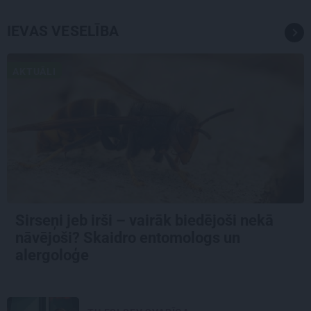
IEVAS VESELĪBA
AKTUĀLI
Sirseņi jeb irši – vairāk biedējoši nekā
nāvējoši? Skaidro entomologs un
alergoloģe