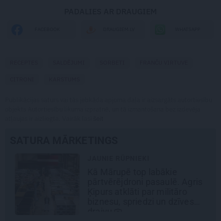
PADALIES AR DRAUGIEM
WHATSAPP
FACEBOOK
DRAUGIEM.LV
RECEPTES
SALDĒJUMI
SORBETI
FRANČU VIRTUVE
CITRONI
KARSTUMS
Publikācijas saturs vai tās jebkāda apjoma daļa ir aizsargāts autortiesību
objekts Autortiesību likuma izpratnē, un tā izmantošana bez izdevēja
atļaujas ir aizliegta. Vairāk lasi
šeit
SATURA MĀRKETINGS
JAUNIE RŪPNIEKI
Kā Mārupē top labākie
pārtvērējdroni pasaulē. Agris
Ķipurs atklāti par militāro
biznesu, spriedzi un dzīves
draivu