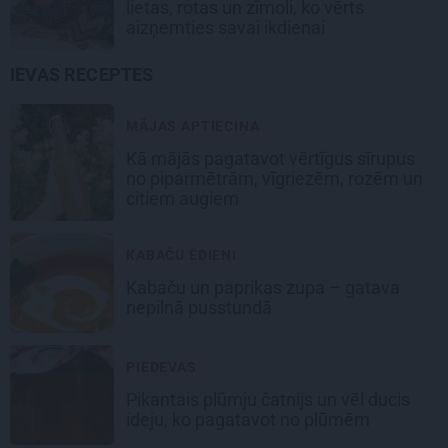
lietas, rotas un zīmoli, ko vērts
aizņemties savai ikdienai
IEVAS RECEPTES
MĀJAS APTIECIŅA
Kā mājās pagatavot vērtīgus sīrupus
no piparmētrām, vīgriezēm, rozēm un
citiem augiem
KABAČU ĒDIENI
Kabaču un paprikas zupa
– gatava
nepilnā pusstundā
PIEDEVAS
Pikantais
plūmju čatnijs
un vēl ducis
ideju, ko pagatavot no plūmēm