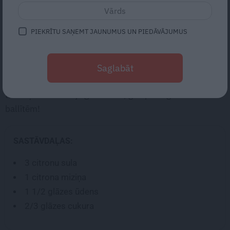
5
vērtējums (
1
)
PIEKRĪTU SAŅEMT JAUNUMUS UN PIEDĀVĀJUMUS
Givré ir sorbets, pildīts sasaldētos augļu trauciņos. Tie
Saglabāt
var būt gan citrona, gan greipfrūtu, gan kokosriekstu
trauciņi. Forša ideja gan bērnu, gan pieaugušo vasaras
ballītēm!
SASTĀVDAĻAS:
3
citronu sula
1
citrona miziņa
1
1/2
glāzes ūdens
2/3
glāzes cukura