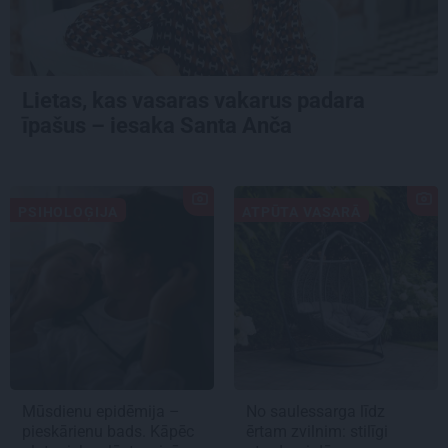
Lietas, kas vasaras vakarus padara
īpašus – iesaka Santa Anča
PSIHOLOĢIJA
ATPŪTA VASARĀ
Mūsdienu epidēmija –
No saulessarga līdz
pieskārienu bads. Kāpēc
ērtam zvilnim: stilīgi