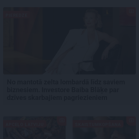
PIEREDZE
No mantotā zelta lombardā līdz saviem
biznesiem. Investore Baiba Blāķe par
dzīves skarbajiem pagriezieniem
APCEĻO LATVIJU
SKAISTUMKOPŠANA