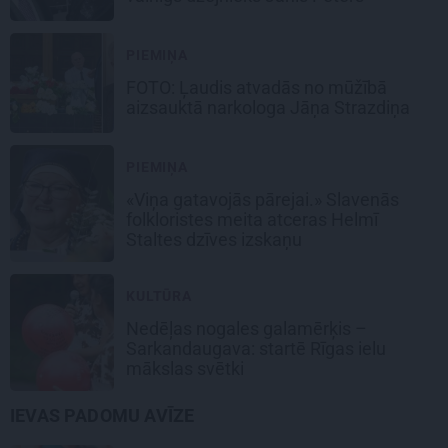
PIEMIŅA
FOTO: Ļaudis atvadās no mūžībā
aizsauktā narkologa Jāņa Strazdiņa
PIEMIŅA
«Viņa gatavojās pārejai.» Slavenās
folkloristes meita atceras Helmī
Staltes dzīves izskaņu
KULTŪRA
Nedēļas nogales galamērķis –
Sarkandaugava: startē Rīgas ielu
mākslas svētki
IEVAS PADOMU AVĪZE