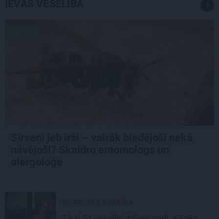
IEVAS VESELĪBA
AKTUĀLI
Sirseņi jeb irši – vairāk biedējoši nekā
nāvējoši? Skaidro entomologs un
alergoloģe
TU ESI SEV SVARĪGA
Tikai 54 veselīgi dzīves gadi. Kāpēc