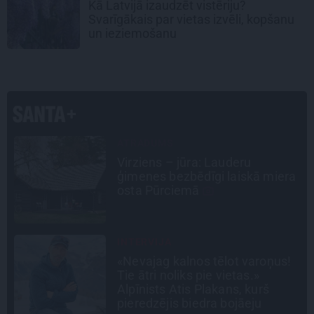
Kā Latvijā izaudzēt vistēriju?
Svarīgākais par vietas izvēli, kopšanu
un ieziemošanu
CEĻOJUMA PLĀNS
Draudzeņu ceļojums bez
a
drāmām: noderīgi padomi
plānošanai un 16 galamērķu
idejas
PERSONĪBAS
Noklusētās dzimtas saites,
attiecības ar brāli un 7. bērns kā
brīnums: atklāta saruna ar Andri
Raču