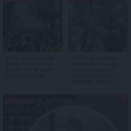
Par ko latviešus šodien
FOTO: «Ja es šodien
apskauž spāņi, itāļi un
varētu satikt šo mazo
vācieši? Viņi arī tagad
zēnu…» Dons pirms
gribētu būt Latvijā
koncerta dalījies ļoti
personiskā stāstā
SLAVENĪBAS