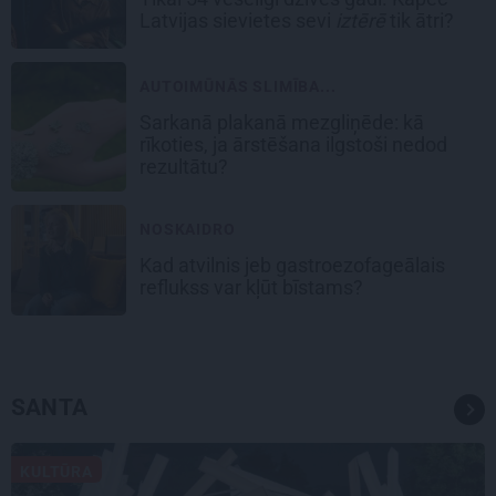
Latvijas sievietes sevi
iztērē
tik ātri?
AUTOIMŪNĀS SLIMĪBA...
Sarkanā plakanā mezgliņēde: kā
rīkoties, ja ārstēšana ilgstoši nedod
rezultātu?
NOSKAIDRO
Kad atvilnis jeb gastroezofageālais
reflukss var kļūt bīstams?
SANTA
KULTŪRA