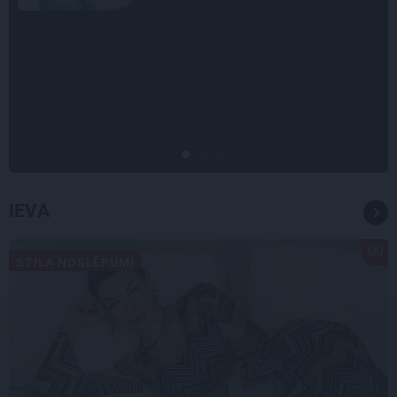
CIEMOS
Kas slēpjas Kuldīgas vecpilsētas
pagalmos? Dārzi, kuros atļauts
būt nepieklājīgi ziņkārīgam
IEVA
STILA NOSLĒPUMI