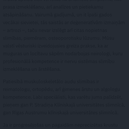
prasa izmeklēšanu, arī analīzes un pietiekamu
atsāpināšanu. Vairumā gadījumā, un it īpaši gados
vecākai sievietei, tās saistās ar deģeneratīvām izmaiņām
– artrozi –, taču nevar izslēgt arī citas nopietnas
slimības, piemēram, osteoporotisku lūzumu. Mūsu
valstī vēsturiski izveidojusies greiza prakse, ka ar
muguras un locītavu sāpēm nodarbojas neirologi, kuru
profesionālā kompetence ir nervu sistēmas slimību
izmeklēšana un ārstēšana.
Patiesībā muskuloskeletālo audu slimības ir
reimatologu, ortopēdu, arī ģimenes ārstu un algologu
kompetence. Labi speciālisti, kas varētu jums palīdzēt,
pieņem gan P. Stradiņa Klīniskajā universitātes slimnīcā,
gan Rīgas Austrumu klīniskajā universitātes slimnīcā.
Ja ir progresējošas un pagaidām neprecizētas krustu