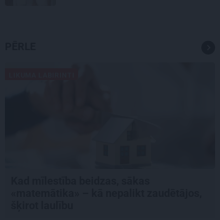
PĒRLE
LIKUMA LABIRINTI
Kad mīlestība beidzas, sākas
«matemātika» – kā nepalikt zaudētājos,
šķirot laulību