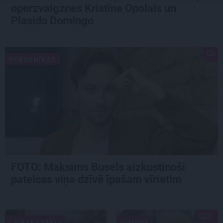
operzvaigznes Kristīne Opolais un
Plasido Domingo
PERSONĪBAS
FOTO: Maksims Busels aizkustinoši
pateicas viņa dzīvē īpašam vīrietim
LAIKAPSTĀKĻI
ĢIMENE