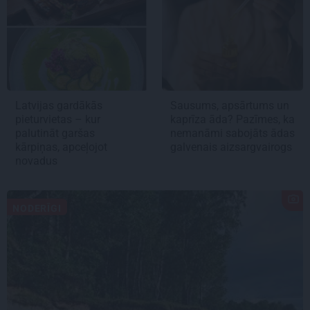
Latvijas gardākās
Sausums, apsārtums un
pieturvietas – kur
kaprīza āda? Pazīmes, ka
palutināt garšas
nemanāmi sabojāts ādas
kārpiņas, apceļojot
galvenais aizsargvairogs
novadus
NODERĪGI