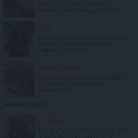
Kāpēc pārmaksātās sociālās
iemaksas neatmaksā automātiski?
STILS
Repšes bijusī sieva pucējas kā jauna
meitene un atklāj sava lieliskā
auguma noslēpumu
PRAKTISKI PADOMI
Kādos traukos droši saldēt pārtiku?
Plusi un mīnusi dažādiem
risinājumiem
JAUNĀKIE RAKSTI
ATTIECĪBAS
Par ko sievas priekšā visu mūžu jutās
vainīgs dzejnieks Jānis Peters