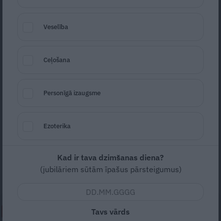
Veselība
Ceļošana
Foto: Shutterstock
Personīgā izaugsme
Seko
Santa.lv Google
Ezoterika
Ja sāpes krustu apvidū ir kļuvušas
neciešamas un pretsāpju zāles vairs nelīdz,
ir svarīgi zināt, pie kura speciālista
Kad ir tava dzimšanas diena?
(jubilāriem sūtām īpašus pārsteigumus)
patiesībā vērsties.
Tavs vārds
NEPALAID GARĀM!