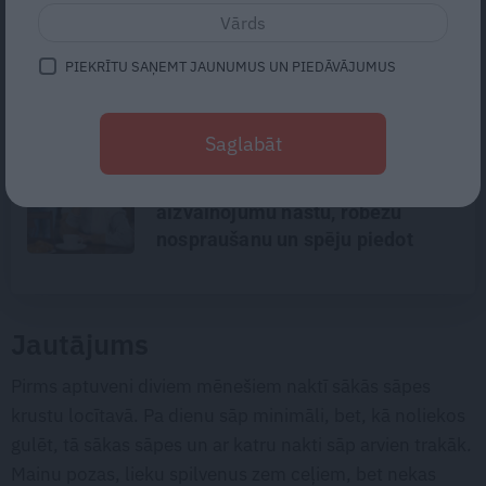
«Mūzika rezonē ar katra privāto
stāstu.» Jauns zieds džeza
PIEKRĪTU SAŅEMT JAUNUMUS UN PIEDĀVĀJUMUS
ainavā – Gerda Timrota
Saglabāt
Kas grauj dzimtas saites un vai
tās vērts atjaunot? Par
aizvainojumu nastu, robežu
nospraušanu un spēju piedot
Jautājums
Pirms aptuveni diviem mēnešiem naktī sākās sāpes
krustu locītavā. Pa dienu sāp minimāli, bet, kā noliekos
gulēt, tā sākas sāpes un ar katru nakti sāp arvien trakāk.
Mainu pozas, lieku spilvenus zem ceļiem, bet nekas