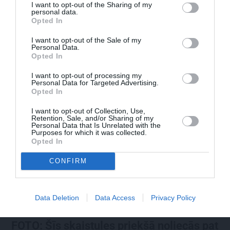
PĀRDOMĀM
I want to opt-out of the Sharing of my
personal data.
«Citiem iet vēl sliktāk» nav nekāds
Opted In
mierinājums. Skaidro Diāna Zande
I want to opt-out of the Sale of my
Personal Data.
Opted In
I want to opt-out of processing my
Personal Data for Targeted Advertising.
PRIVĀTĀ DZĪVE
Opted In
I want to opt-out of Collection, Use,
ZIŅAS
Retention, Sale, and/or Sharing of my
Personal Data that Is Unrelated with the
Purposes for which it was collected.
Opted In
CONFIRM
Data Deletion
Data Access
Privacy Policy
FOTO: Šīs skaistules priekšā noliecās pat