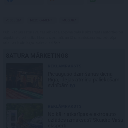
VESELĪBA
MEDIKAMENTI
MUGURA
Publikācijas saturs vai tās jebkāda apjoma daļa ir aizsargāts autortiesību
objekts Autortiesību likuma izpratnē, un tā izmantošana bez izdevēja
atļaujas ir aizliegta. Vairāk lasi
šeit
SATURA MĀRKETINGS
REKLĀMRAKSTS
Pieaugušo dzimšanas diena
Rīgā, idejas atmiņā paliekošām
svinībām
REKLĀMRAKSTS
No kā ir atkarīgas elektroauto
uzlādes izmaksas? Skaidro Viršu
eksperti