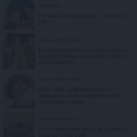
VESELĪBA
Par maz sāls organismā – vai tā var
būt?
MĀJAS APTIECIŅA
Kā mājās pagatavot vērtīgus sīrupus
no piparmētrām, vīgriezēm, rozēm un
citiem augiem
SKAISTUMKOPŠANA
Sejas ādas «glābšanas plāns»
vasaras karstumā: kā pareizi lietot
mitrinošās maskas
DĀRZA KAITNIEKI
Pieci negantnieki dārzā, ar ko jācīnās
vasaras otrajā pusē