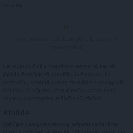
nepalīdz.
Jau pusotru nedēļu neguļu, jo sāpes ir
nenormālas.
Neirologs nozīmēja magnētisko rezonansi, kas vēl
jāgaida. Pretsāpju zāles nelīdz. Šorīt sapratu, ka
neizturēšu, kamēr tiks veikts izmeklējums un sagaidīti
rezultāti. Domāju braukt uz slimnīcu, bet vai mani
uzņems, pamatojoties uz šādām sūdzībām?
Atbilde
Spēcīgas pieaugošas jeb progresējošas nakts sāpes
krustu apvidū tiek vērtētas kā brīdinošs simptoms, kas