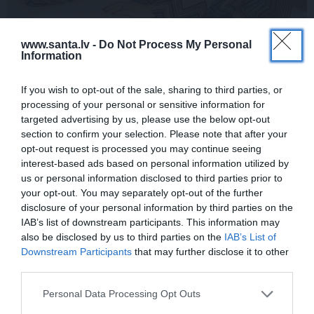
Ja tev patīk Natālijas Jansones stils:
www.santa.lv -
Do Not Process My Personal
Information
lietas, rotas un zīmoli, ko vērts
aizņemties savai ikdienai
If you wish to opt-out of the sale, sharing to third parties, or
processing of your personal or sensitive information for
targeted advertising by us, please use the below opt-out
section to confirm your selection. Please note that after your
VASARA
opt-out request is processed you may continue seeing
Nokavēju sapulci, atvēru nepareizo
interest-based ads based on personal information utilized by
čatu un… nonācu mežā ar priekšnieci!
us or personal information disclosed to third parties prior to
your opt-out. You may separately opt-out of the further
disclosure of your personal information by third parties on the
IAB’s list of downstream participants. This information may
KULTŪRA
also be disclosed by us to third parties on the
IAB’s List of
Ērģeles pludmalē, cirks Rīgā un teātris
Downstream Participants
that may further disclose it to other
Valmierā: kur doties šajās brīvdienās?
third parties.
Personal Data Processing Opt Outs