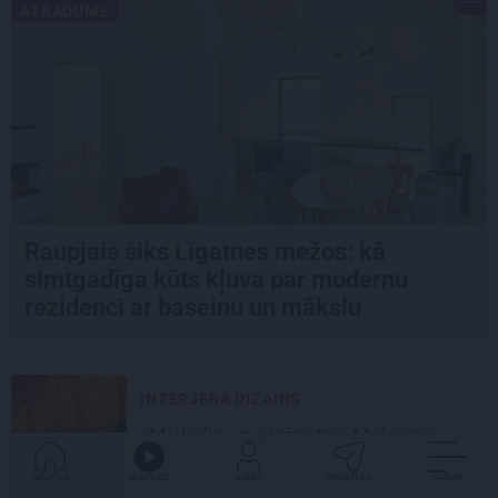
ATRADUMS
Raupjais šiks Līgatnes mežos: kā
simtgadīga kūts kļuva par modernu
rezidenci ar baseinu un mākslu
INTERJERA DIZAINS
«Michelin» zvaigžņotais Maksims
Cekots atklājis jaunu restorānu «Kíce»
GALVENĀ
KLAUSIES
IENĀC
PADALĪTIES
VAIRĀK