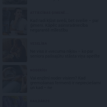
ATTIECĪBAS ĢIMENĒ...
Kad radi kļūst sveši, bet svešie – par
ģimeni. Kāpēc asinsradniecība
negarantē mīlestību
VESELĪBA
Ne viss ir «vecuma niķis» – ko par
seniora pašsajūtu stāsta viņa apetīte
NODERĪGI
Vai enzīmi noder visiem? Kad
gremošanas fermenti ir nepieciešami
un kad – ne
DAIĻDĀRZS