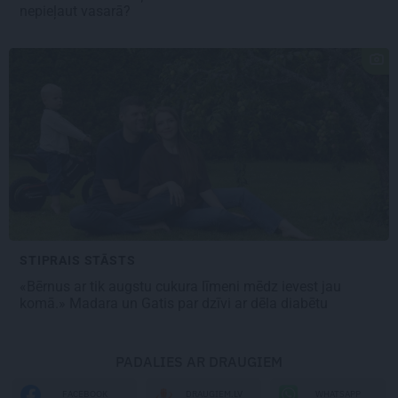
nepieļaut vasarā?
STIPRAIS STĀSTS
«Bērnus ar tik augstu cukura līmeni mēdz ievest jau
komā.» Madara un Gatis par dzīvi ar dēla diabētu
PADALIES AR DRAUGIEM
WHATSAPP
FACEBOOK
DRAUGIEM.LV