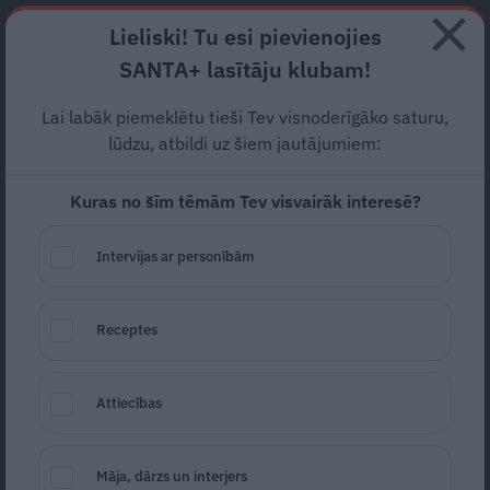
Abonē
Lieliski! Tu esi pievienojies
SANTA+ lasītāju klubam!
RECEPTES
NODERĪGI
JAUNĀKAIS
POPULĀRĀKAIS
Lai labāk piemeklētu tieši Tev visnoderīgāko saturu,
Sāpes krustos, bet
lūdzu, atbildi uz šiem jautājumiem:
pretsāpju zāles nelīdz – ko
Kuras no šīm tēmām Tev visvairāk interesē?
darīt?
Intervijas ar personībām
VESELĪBA
09.06.2026
Santa.lv
Receptes
Redakcija
portals@santa.lv
Attiecības
Māja, dārzs un interjers