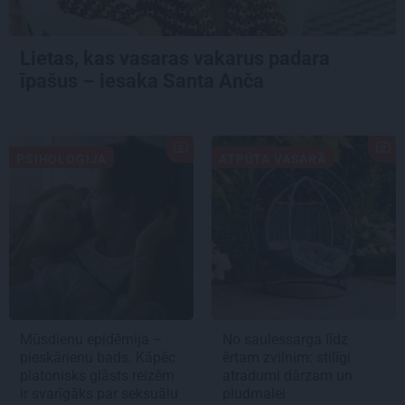
Lietas, kas vasaras vakarus padara
īpašus – iesaka Santa Anča
PSIHOLOĢIJA
ATPŪTA VASARĀ
Mūsdienu epidēmija –
No saulessarga līdz
pieskārienu bads. Kāpēc
ērtam zvilnim: stilīgi
platonisks glāsts reizēm
atradumi dārzam un
ir svarīgāks par seksuālu
pludmalei