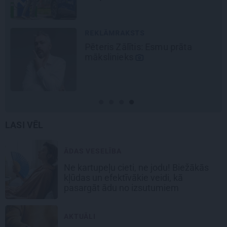
REKLĀMRAKSTS
Pēteris Zālītis: Esmu prāta
mākslinieks
LASI VĒL
ĀDAS VESELĪBA
Ne kartupeļu cieti, ne jodu! Biežākās
kļūdas un efektīvākie veidi, kā
pasargāt ādu no izsutumiem
AKTUĀLI