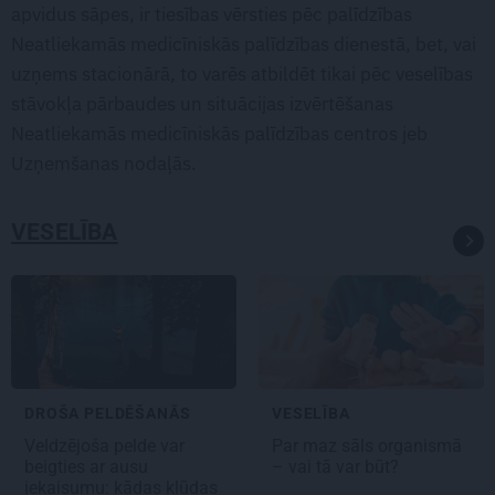
apvidus sāpes, ir tiesības vērsties pēc palīdzības
Neatliekamās medicīniskās palīdzības dienestā, bet, vai
uzņems stacionārā, to varēs atbildēt tikai pēc veselības
stāvokļa pārbaudes un situācijas izvērtēšanas
Neatliekamās medicīniskās palīdzības centros jeb
Uzņemšanas nodaļās.
VESELĪBA
DROŠA PELDĒŠANĀS
VESELĪBA
Veldzējoša pelde var
Par maz sāls organismā
beigties ar ausu
– vai tā var būt?
iekaisumu: kādas kļūdas