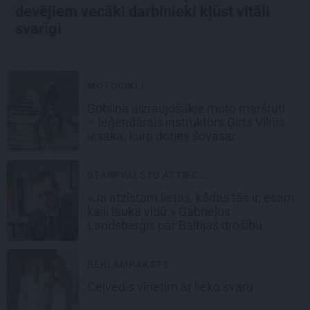
devējiem vecāki darbinieki kļūst vitāli
svarīgi
MOTOCIKLI
Goblina aizraujošākie moto maršruti
– leģendārais instruktors Ģirts Vilnis
iesaka, kurp doties šovasar
STARPVALSTU ATTIEC...
«Ja atzīstam lietas, kādas tās ir, esam
kaili lauka vidū.» Gabrieļus
Landsberģis par Baltijas drošību
REKLĀMRAKSTS
Ceļvedis vīrietim ar lieko svaru