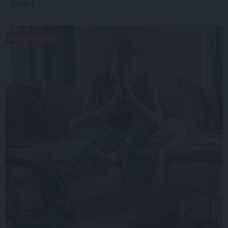
tuvību
KOPĀ ZAĻĀK