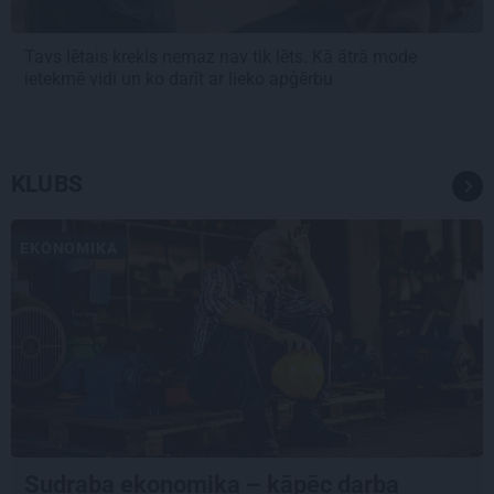
Tavs lētais krekls nemaz nav tik lēts. Kā ātrā mode
ietekmē vidi un ko darīt ar lieko apģērbu
KLUBS
EKONOMIKA
Sudraba ekonomika – kāpēc darba