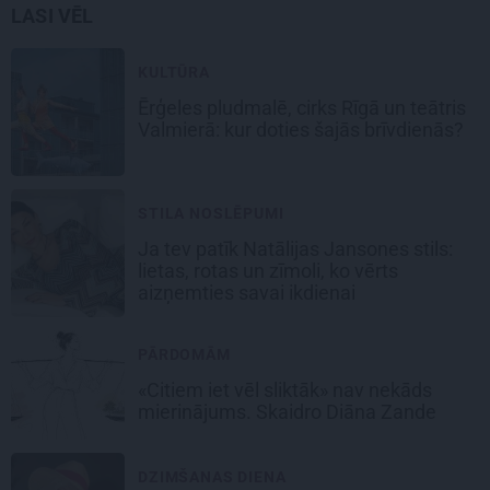
LASI VĒL
KULTŪRA
Ērģeles pludmalē, cirks Rīgā un teātris
Valmierā: kur doties šajās brīvdienās?
STILA NOSLĒPUMI
Ja tev patīk Natālijas Jansones stils:
lietas, rotas un zīmoli, ko vērts
aizņemties savai ikdienai
PĀRDOMĀM
«Citiem iet vēl sliktāk» nav nekāds
mierinājums. Skaidro Diāna Zande
DZIMŠANAS DIENA