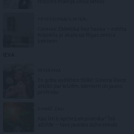
režisors mainīja viņas likteni
PROFESIONĀLS INTER...
Ciemos: Eklektika bez haosa – estēta
mājoklis ar skatu uz Rīgas centra
jumtiem
IEVA
INTERVIJA
Es gribu spēlēties tālāk! Sonora Vaice
atklāti par krīzēm, bērniem un jauno
profesiju
DOMĀT ZAĻI
Kas īsti ir aprites ekonomika? Īsā
atbilde – tavs jaunais dzīvesveids