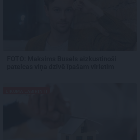
FOTO: Maksims Busels aizkustinoši
pateicas viņa dzīvē īpašam vīrietim
LIKUMA LABIRINTI