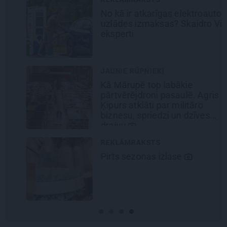
No kā ir atkarīgas elektroauto
uzlādes izmaksas? Skaidro Viršu
eksperti
JAUNIE RŪPNIEKI
Kā Mārupē top labākie
pārtvērējdroni pasaulē. Agris
Ķipurs atklāti par militāro
biznesu, spriedzi un dzīves
draivu
REKLĀMRAKSTS
Pirts sezonas izlase