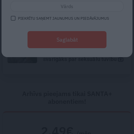
«Todien viņš devās apciemot
mammu…» Draugi stāsta, kāds
bija Priekulē policista
PIEKRĪTU SAŅEMT JAUNUMUS UN PIEDĀVĀJUMUS
nogalinātais modes mākslinieks
Mūsdienu epidēmija –
Saglabāt
pieskārienu bads. Kāpēc
platonisks glāsts reizēm ir
svarīgāks par seksuālu tuvību
Arhīvs pieejams tikai SANTA+
abonentiem!
2.49€
/mēn.