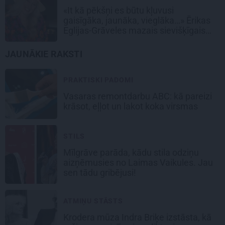
«It kā pēkšņi es būtu kļuvusi
gaisīgāka, jaunāka, vieglāka…» Ērikas
Eglijas-Grāveles mazais sievišķīgais
noslēpums
JAUNĀKIE RAKSTI
PRAKTISKI PADOMI
Vasaras remontdarbu ABC: kā pareizi
krāsot, eļļot un lakot koka virsmas
STILS
Mīlgrāve parāda, kādu stila odziņu
aizņēmusies no Laimas Vaikules. Jau
sen tādu gribējusi!
ATMIŅU STĀSTS
Krodera mūza Indra Briķe izstāsta, kā