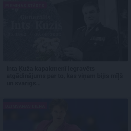
PIEMIŅAS STĀSTS
Inta Ķuža kapakmenī iegravēts
atgādinājums par to, kas viņam bijis mīļš
un svarīgs…
DZIMŠANAS DIENA