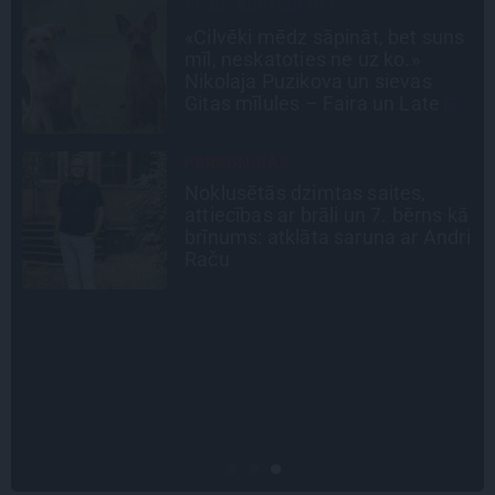
CIEMOS
s
«Vectēvam vajadzēja to vērienu
būvējot.» Kā Grišānu ģimene
atjauno senās dzimtas mājas
LEĢENDAS STĀSTS
Mistika un atrastie radi. Kā
ā
«Likteņa līdumnieki» mainīja
i
pašu aktieru dzīves
INTERVIJA
Tumši samtaina balss un
tērauda mugurkauls. Raimonda
Paula jaunā mūza – Gerda
Timrota