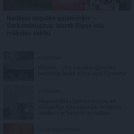
Nedēļas nogales galamērķis –
Sarkandaugava: startē Rīgas ielu
mākslas svētki
ATRADUMS
Virziens – jūra: Lauderu ģimenes
bezbēdīgi laiskā miera osta Pūrciemā
ATRADUMS
Raupjais šiks Līgatnes mežos: kā
simtgadīga kūts kļuva par modernu
rezidenci ar baseinu un mākslu
INTERJERA DIZAINS