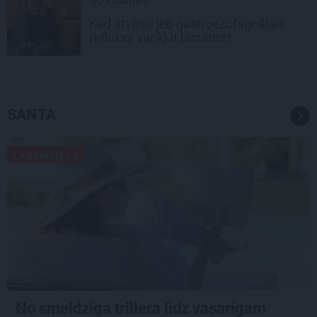
NOSKAIDRO
Kad atvilnis jeb gastroezofageālais
reflukss var kļūt bīstams?
SANTA
LASĀMVIELA
No smeldzīga trillera līdz vasarīgam