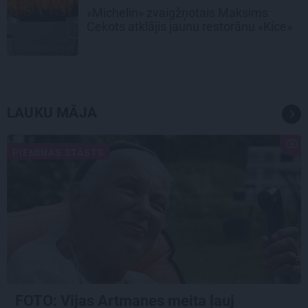
«Michelin» zvaigžņotais Maksims
Cekots atklājis jaunu restorānu «Kíce»
LAUKU MĀJA
PIEMIŅAS STĀSTS
FOTO:
Vijas Artmanes meita
ļauj