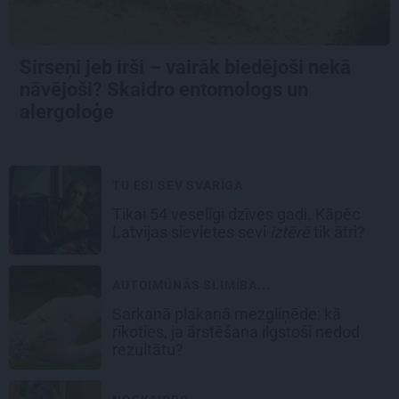
Sirseņi jeb irši – vairāk biedējoši nekā
nāvējoši? Skaidro entomologs un
alergoloģe
TU ESI SEV SVARĪGA
Tikai 54 veselīgi dzīves gadi. Kāpēc
Latvijas sievietes sevi
iztērē
tik ātri?
AUTOIMŪNĀS SLIMĪBA...
Sarkanā plakanā mezgliņēde: kā
rīkoties, ja ārstēšana ilgstoši nedod
rezultātu?