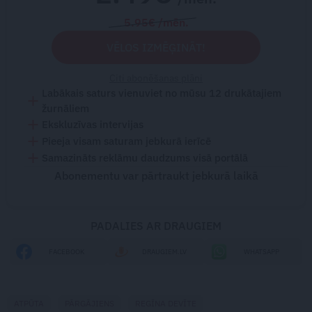
5.95€ /mēn.
VĒLOS IZMĒĢINĀT!
Citi abonēšanas plāni
Labākais saturs vienuviet no mūsu 12 drukātajiem
žurnāliem
Ekskluzīvas intervijas
Pieeja visam saturam jebkurā ierīcē
Samazināts reklāmu daudzums visā portālā
Abonementu var pārtraukt jebkurā laikā
PADALIES AR DRAUGIEM
FACEBOOK
DRAUGIEM.LV
WHATSAPP
ATPŪTA
PĀRGĀJIENS
REGĪNA DEVĪTE