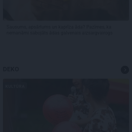
Sausums, apsārtums un kaprīza āda? Pazīmes, ka
nemanāmi sabojāts ādas galvenais aizsargvairogs
DEKO
KULTŪRA