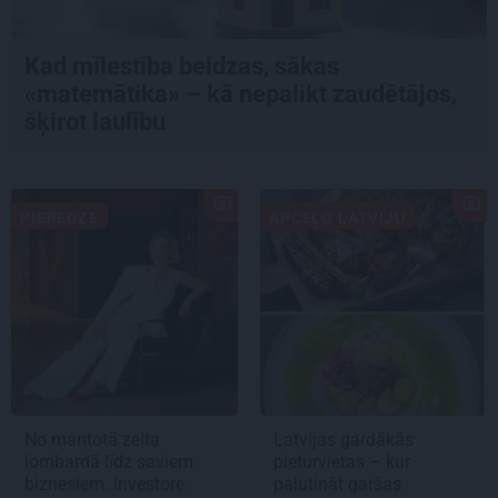
Kad mīlestība beidzas, sākas
«matemātika» – kā nepalikt zaudētājos,
šķirot laulību
PIEREDZE
APCEĻO LATVIJU
No mantotā zelta
Latvijas gardākās
lombardā līdz saviem
pieturvietas – kur
biznesiem. Investore
palutināt garšas