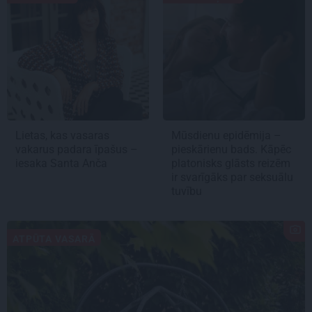
Lietas, kas vasaras
Mūsdienu epidēmija –
vakarus padara īpašus –
pieskārienu bads. Kāpēc
iesaka Santa Anča
platonisks glāsts reizēm
ir svarīgāks par seksuālu
tuvību
ATPŪTA VASARĀ