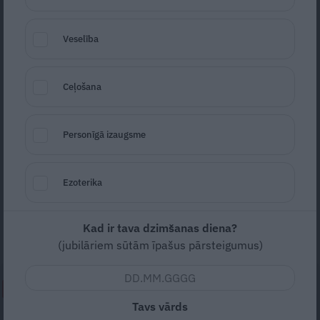
Veselība
Ceļošana
Foto: Privātais arhīvs
Personīgā izaugsme
Seko
Santa.lv Google
Kamēr vēl nav sākušies lielie dārza darbi,
Ezoterika
Valmieras Drāmas teātra aktrise dodas
pavisam netālos, bet iespaidiem bagātos
Kad ir tava dzimšanas diena?
ceļojumos.
(jubilāriem sūtām īpašus pārsteigumus)
NEPALAID GARĀM!
Tavs vārds