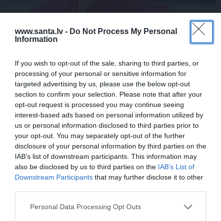
www.santa.lv -
Do Not Process My Personal
Information
Daiļslidotājs Deniss Vasiļjevs: Pat ja tu ej
If you wish to opt-out of the sale, sharing to third parties, or
processing of your personal or sensitive information for
cauri ellei, turpini iet
targeted advertising by us, please use the below opt-out
section to confirm your selection. Please note that after your
opt-out request is processed you may continue seeing
interest-based ads based on personal information utilized by
ZIŅAS
ĀRZEMĒS
us or personal information disclosed to third parties prior to
your opt-out. You may separately opt-out of the further
disclosure of your personal information by third parties on the
IAB’s list of downstream participants. This information may
also be disclosed by us to third parties on the
IAB’s List of
Downstream Participants
that may further disclose it to other
third parties.
Personal Data Processing Opt Outs
Rociet un labi būs – kā
«Smalkā stila» zvaigzne