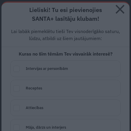
Abonē
Lieliski! Tu esi pievienojies
SANTA+ lasītāju klubam!
RECEPTES
NODERĪGI
JAUNĀKAIS
POPULĀRĀKAIS
Lai labāk piemeklētu tieši Tev visnoderīgāko saturu,
Regīna Devīte apceļo tuvējo
lūdzu, atbildi uz šiem jautājumiem:
apkārtni:
Tepat ir daudz, ko
Kuras no šīm tēmām Tev visvairāk interesē?
redzēt!
Intervijas ar personībām
ATPŪTA
21.05.2021
Receptes
Evija Kalnbērza
evija.kalnberza@santa.lv
Attiecības
Māja, dārzs un interjers