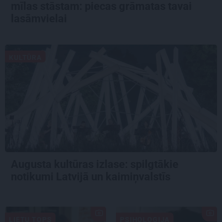
mīlas stāstam: piecas grāmatas tavai
lasāmvielai
KULTŪRA
Augusta kultūras izlase: spilgtākie
notikumi Latvijā un kaimiņvalstīs
LIETU TOPS
PSIHOLOĢIJA