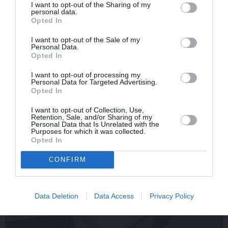
I want to opt-out of the Sharing of my
aktieris Artūrs Skrastiņš
seriāla filmēšanas laikā
personal data.
uzlādējas jaunajai
pārcietis smagu dzīves
Opted In
sezonai
posmu. Kā tagad klājas
Emetam?
I want to opt-out of the Sale of my
Personal Data.
Opted In
SĒRU VĒSTS
I want to opt-out of processing my
Personal Data for Targeted Advertising.
Opted In
I want to opt-out of Collection, Use,
Retention, Sale, and/or Sharing of my
Personal Data that Is Unrelated with the
Purposes for which it was collected.
Opted In
CONFIRM
Data Deletion
Data Access
Privacy Policy