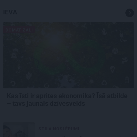
IEVA
DOMĀT ZAĻI
Kas īsti ir aprites ekonomika? Īsā atbilde
– tavs jaunais dzīvesveids
STILA NOSLĒPUMI