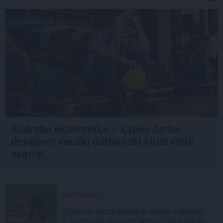
EKONOMIKA
Sudraba ekonomika – kāpēc darba
devējiem vecāki darbinieki kļūst vitāli
svarīgi
MOTOCIKLI
Goblina aizraujošākie moto maršruti
– leģendārais instruktors Ģirts Vilnis