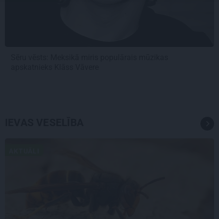
Sēru vēsts: Meksikā miris populārais mūzikas
apskatnieks Klāss Vāvere
IEVAS VESELĪBA
AKTUĀLI