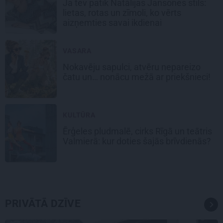
Ja tev patīk Natālijas Jansones stils:
lietas, rotas un zīmoli, ko vērts
aizņemties savai ikdienai
VASARA
Nokavēju sapulci, atvēru nepareizo
čatu un… nonācu mežā ar priekšnieci!
KULTŪRA
Ērģeles pludmalē, cirks Rīgā un teātris
Valmierā: kur doties šajās brīvdienās?
PRIVĀTĀ DZĪVE