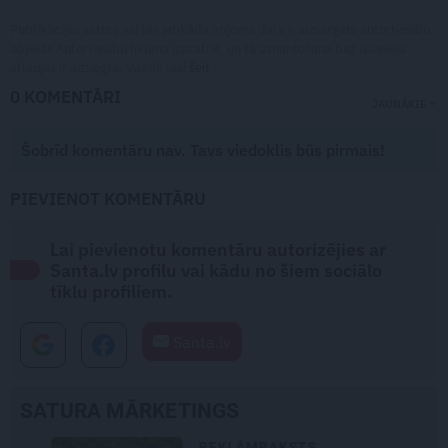
Publikācijas saturs vai tās jebkāda apjoma daļa ir aizsargāts autortiesību
objekts Autortiesību likuma izpratnē, un tā izmantošana bez izdevēja
atļaujas ir aizliegta. Vairāk lasi
šeit
0 KOMENTĀRI
JAUNĀKIE
Šobrīd komentāru nav. Tavs viedoklis būs pirmais!
PIEVIENOT KOMENTĀRU
Lai pievienotu komentāru autorizējies ar
Santa.lv profilu vai kādu no šiem sociālo
tīklu profiliem.
Santa.lv
SATURA MĀRKETINGS
REKLĀMRAKSTS