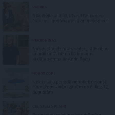
VASARA
Nokavēju sapulci, atvēru nepareizo
čatu un… nonācu mežā ar priekšnieci!
PERSONĪBAS
Noklusētās dzimtas saites, attiecības
ar brāli un 7. bērns kā brīnums:
atklāta saruna ar Andri Raču
HOROSKOPI
Nekas šajā periodā nenotiek nejauši.
Horoskops visām zīmēm no 6. līdz 12.
augustam
CEĻOJUMA PLĀNS
Draudzeņu ceļojums bez drāmām: