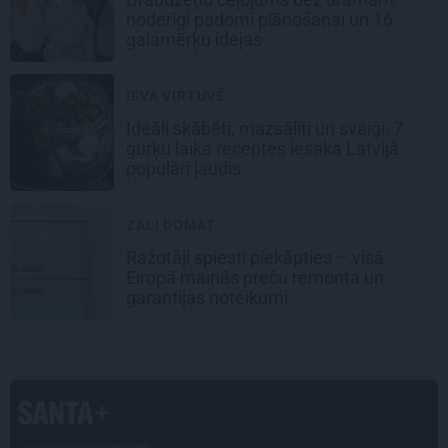
noderīgi padomi plānošanai un 16
galamērķu idejas
IEVA VIRTUVĒ
Ideāli skābēti, mazsālīti un svaigi: 7
gurķu laika receptes iesaka Latvijā
populāri ļaudis
ZAĻI DOMĀT
Ražotāji spiesti piekāpties – visā
Eiropā mainās preču remonta un
garantijas noteikumi