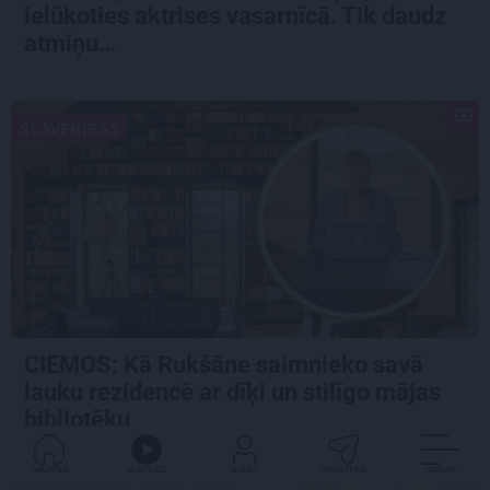
ielūkoties aktrises vasarnīcā. Tik daudz
atmiņu…
SLAVENĪBAS
CIEMOS: Kā Rukšāne saimnieko savā
lauku rezidencē ar dīķi un stilīgo mājas
bibliotēku
GALVENĀ
KLAUSIES
IENĀC
PADALĪTIES
VAIRĀK