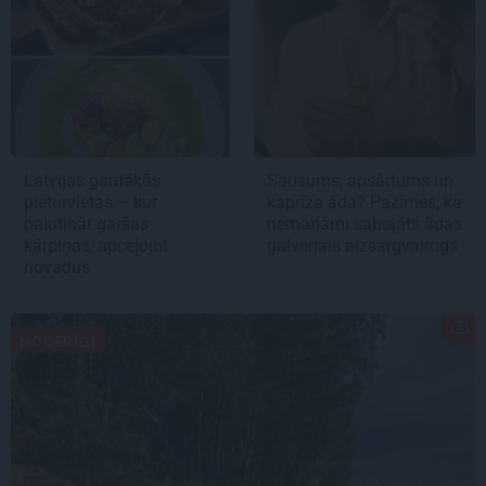
Latvijas gardākās
Sausums, apsārtums un
pieturvietas – kur
kaprīza āda? Pazīmes, ka
palutināt garšas
nemanāmi sabojāts ādas
kārpiņas, apceļojot
galvenais aizsargvairogs
novadus
NODERĪGI