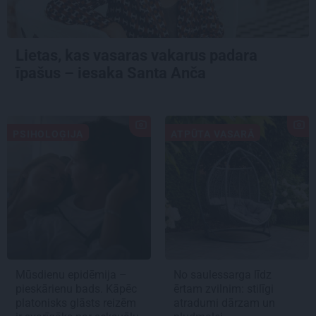
Lietas, kas vasaras vakarus padara
īpašus – iesaka Santa Anča
PSIHOLOĢIJA
ATPŪTA VASARĀ
Mūsdienu epidēmija –
No saulessarga līdz
pieskārienu bads. Kāpēc
ērtam zvilnim: stilīgi
platonisks glāsts reizēm
atradumi dārzam un