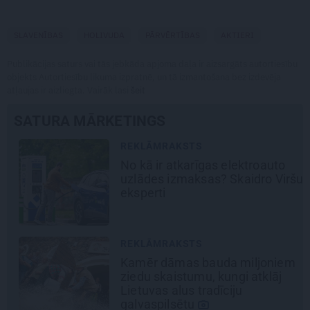
SLAVENĪBAS
HOLIVUDA
PĀRVĒRTĪBAS
AKTIERI
Publikācijas saturs vai tās jebkāda apjoma daļa ir aizsargāts autortiesību
objekts Autortiesību likuma izpratnē, un tā izmantošana bez izdevēja
atļaujas ir aizliegta. Vairāk lasi
šeit
SATURA MĀRKETINGS
REKLĀMRAKSTS
No kā ir atkarīgas elektroauto
uzlādes izmaksas? Skaidro Viršu
eksperti
REKLĀMRAKSTS
Kamēr dāmas bauda miljoniem
ziedu skaistumu, kungi atklāj
Lietuvas alus tradīciju
galvaspilsētu