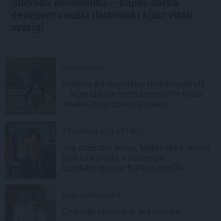
Sudraba ekonomika – kāpēc darba
devējiem vecāki darbinieki kļūst vitāli
svarīgi
MOTOCIKLI
Goblina aizraujošākie moto maršruti
– leģendārais instruktors Ģirts Vilnis
iesaka, kurp doties šovasar
STARPVALSTU ATTIEC...
«Ja atzīstam lietas, kādas tās ir, esam
kaili lauka vidū.» Gabrieļus
Landsberģis par Baltijas drošību
REKLĀMRAKSTS
Ceļvedis vīrietim ar lieko svaru