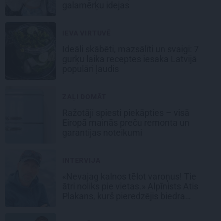
galamērķu idejas
IEVA VIRTUVĒ
Ideāli skābēti, mazsālīti un svaigi: 7
gurķu laika receptes iesaka Latvijā
populāri ļaudis
ZAĻI DOMĀT
Ražotāji spiesti piekāpties – visā
Eiropā mainās preču remonta un
garantijas noteikumi
INTERVIJA
«Nevajag kalnos tēlot varoņus! Tie
ātri noliks pie vietas.» Alpīnists Atis
Plakans, kurš pieredzējis biedra
bojāeju