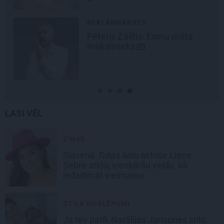
REKLĀMRAKSTS
Pēteris Zālītis: Esmu prāta
mākslinieks
LASI VĒL
ZIŅAS
Slavenā
Tutas lietu
aktrise Liene
Sebre atklāj vienkāršu veidu, kā
iedarbināt vielmaiņu
STILA NOSLĒPUMI
Ja tev patīk Natālijas Jansones stils: