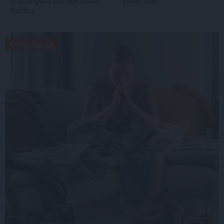
ir svarīgāks par seksuālu
pludmalei
tuvību
KOPĀ ZAĻĀK