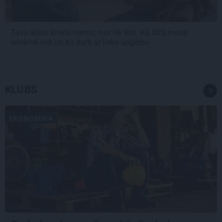
Tavs lētais krekls nemaz nav tik lēts. Kā ātrā mode
ietekmē vidi un ko darīt ar lieko apģērbu
KLUBS
EKONOMIKA