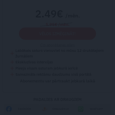
2.49€
/mēn.
5.95€ /mēn.
VĒLOS IZMĒĢINĀT!
Citi abonēšanas plāni
Labākais saturs vienuviet no mūsu 12 drukātajiem
žurnāliem
Ekskluzīvas intervijas
Pieeja visam saturam jebkurā ierīcē
Samazināts reklāmu daudzums visā portālā
Abonementu var pārtraukt jebkurā laikā
PADALIES AR DRAUGIEM
FACEBOOK
DRAUGIEM.LV
WHATSAPP