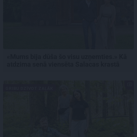
«Mums bija dūša šo visu uzņemties.» Kā
atdzima senā viensēta Salacas krastā
GRIBU DZĪVOT ZAĻĀK