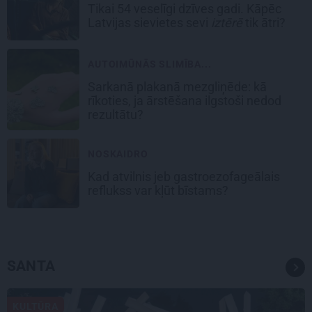
Tikai 54 veselīgi dzīves gadi. Kāpēc
Latvijas sievietes sevi
iztērē
tik ātri?
AUTOIMŪNĀS SLIMĪBA...
Sarkanā plakanā mezgliņēde: kā
rīkoties, ja ārstēšana ilgstoši nedod
rezultātu?
NOSKAIDRO
Kad atvilnis jeb gastroezofageālais
reflukss var kļūt bīstams?
SANTA
KULTŪRA