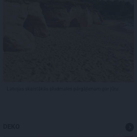
Latvijas skaistākās pludmales pārgājienam gar jūru
DEKO