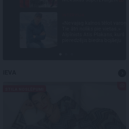
INTERVIJA
«Nevajag kalnos tēlot varoņus!
Tie ātri noliks pie vietas.»
Alpīnists Atis Plakans, kurš
pieredzējis biedra bojāeju
IEVA
STILA NOSLĒPUMI