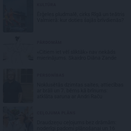
KULTŪRA
Ērģeles pludmalē, cirks Rīgā un teātris
Valmierā: kur doties šajās brīvdienās?
PĀRDOMĀM
«Citiem iet vēl sliktāk» nav nekāds
mierinājums. Skaidro Diāna Zande
PERSONĪBAS
Noklusētās dzimtas saites, attiecības
ar brāli un 7. bērns kā brīnums:
atklāta saruna ar Andri Raču
CEĻOJUMA PLĀNS
Draudzeņu ceļojums bez drāmām:
noderīgi padomi plānošanai un 16