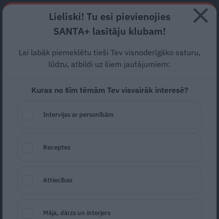
Abonē
Lieliski! Tu esi pievienojies
SANTA+ lasītāju klubam!
RECEPTES
NODERĪGI
JAUNĀKAIS
POPULĀRĀKAIS
Lai labāk piemeklētu tieši Tev visnoderīgāko saturu,
FOTO: Ļaudis iesmej par
lūdzu, atbildi uz šiem jautājumiem:
Džordža Klūnija jauno
Kuras no šīm tēmām Tev visvairāk interesē?
izskatu.
Pārvērties līdz
Intervijas ar personībām
nepazīšanai!
SLAVENĪBAS
24.04.2025
Receptes
Estere Jansone
portals@santa.lv
Attiecības
Māja, dārzs un interjers