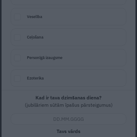
Veselība
Ceļošana
Personīgā izaugsme
Foto: Shutterstock (Silvi Photo)
Seko
Santa.lv Google
Ezoterika
Šarmantais amerikāņu aktieris Džordžs
Klūnijs allaž bijis sieviešu iekāres objekts.
Kad ir tava dzimšanas diena?
Taču viņa jaunākās pārvērtības
(jubilāriem sūtām īpašus pārsteigumus)
pārsteigušas fanus – tagad aktioeris
izskatoties smieklīgi.
Tavs vārds