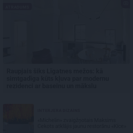
ATRADUMS
Raupjais šiks Līgatnes mežos: kā
simtgadīga kūts kļuva par modernu
rezidenci ar baseinu un mākslu
INTERJERA DIZAINS
«Michelin» zvaigžņotais Maksims
Cekots atklājis jaunu restorānu «Kíce»