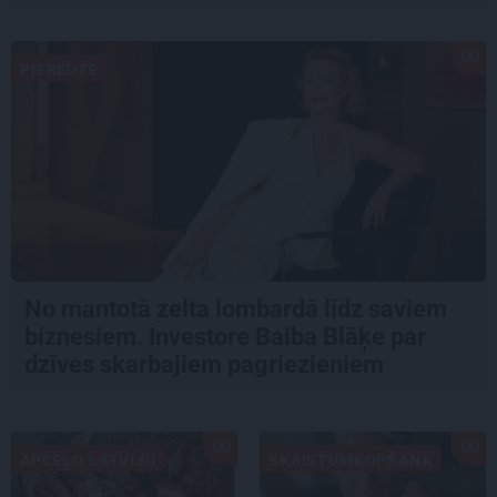
PIEREDZE
No mantotā zelta lombardā līdz saviem
biznesiem. Investore Baiba Blāķe par
dzīves skarbajiem pagriezieniem
APCEĻO LATVIJU
SKAISTUMKOPŠANA