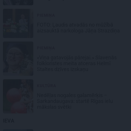
PIEMIŅA
FOTO: Ļaudis atvadās no mūžībā
aizsauktā narkologa Jāņa Strazdiņa
PIEMIŅA
«Viņa gatavojās pārejai.» Slavenās
folkloristes meita atceras Helmī
Staltes dzīves izskaņu
KULTŪRA
Nedēļas nogales galamērķis –
Sarkandaugava: startē Rīgas ielu
mākslas svētki
IEVA