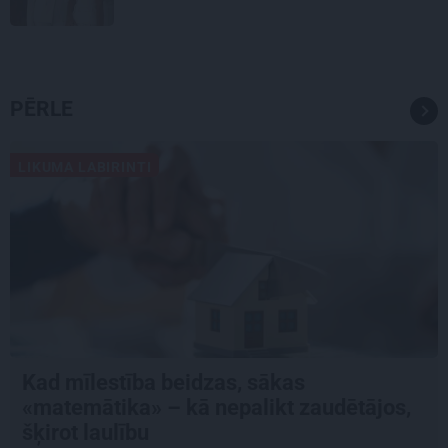
PĒRLE
LIKUMA LABIRINTI
Kad mīlestība beidzas, sākas
«matemātika» – kā nepalikt zaudētājos,
šķirot laulību