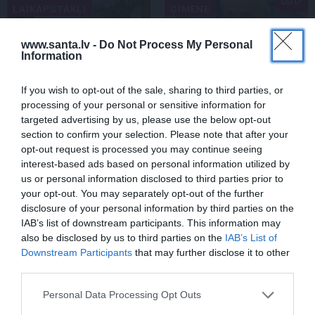
LAIKAPSTĀKĻI
ĢIMENE
www.santa.lv -
Do Not Process My Personal
Information
If you wish to opt-out of the sale, sharing to third parties, or
processing of your personal or sensitive information for
targeted advertising by us, please use the below opt-out
section to confirm your selection. Please note that after your
Par ko latviešus šodien
FOTO: «Ja es šodien
opt-out request is processed you may continue seeing
apskauž spāņi, itāļi un
varētu satikt šo mazo
interest-based ads based on personal information utilized by
vācieši? Viņi arī tagad
zēnu…» Dons pirms
us or personal information disclosed to third parties prior to
gribētu būt Latvijā
koncerta dalījies ļoti
your opt-out. You may separately opt-out of the further
personiskā stāstā
disclosure of your personal information by third parties on the
IAB’s list of downstream participants. This information may
also be disclosed by us to third parties on the
IAB’s List of
Downstream Participants
that may further disclose it to other
SLAVENĪBAS
third parties.
Personal Data Processing Opt Outs