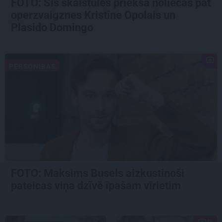
FOTO: Šīs skaistules priekšā noliecās pat
operzvaigznes Kristīne Opolais un
Plasido Domingo
PERSONĪBAS
FOTO: Maksims Busels aizkustinoši
pateicas viņa dzīvē īpašam vīrietim