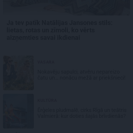
Ja tev patīk Natālijas Jansones stils:
lietas, rotas un zīmoli, ko vērts
aizņemties savai ikdienai
VASARA
Nokavēju sapulci, atvēru nepareizo
čatu un… nonācu mežā ar priekšnieci!
KULTŪRA
Ērģeles pludmalē, cirks Rīgā un teātris
Valmierā: kur doties šajās brīvdienās?