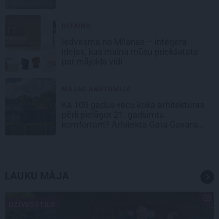
DIZAINS
Iedvesma no Milānas – interjera
idejas, kas maina mūsu priekšstatu
par mājokļa vidi
MĀJAS ANATOMIJA
Kā 100 gadus vecu koka arhitektūras
pērli pielāgot 21. gadsimta
komfortam? Arhitekta Gata Gavara
pieredze
LAUKU MĀJA
DZĪVESSTILS