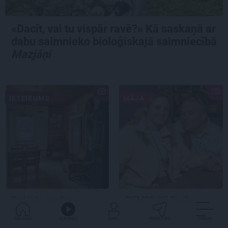
«Dacīt, vai tu vispār ravē?» Kā saskaņā ar
dabu saimnieko bioloģiskajā saimniecībā
Mazjāņi
IETEIKUMS
MĀJA
Praktiski, gardi un
CIEMOS:
Kā Elmārs
iedvesmojoši: pieci
Tannis ar sievu
atradumi skaistākai
saimnieko varenā
GALVENĀ
KLAUSIES
IENĀC
PADALĪTIES
VAIRĀK