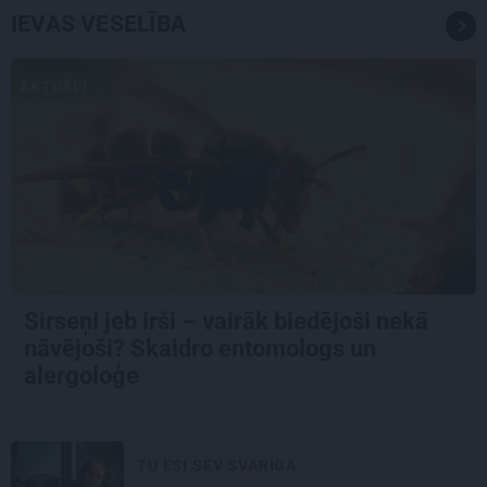
IEVAS VESELĪBA
AKTUĀLI
Sirseņi jeb irši – vairāk biedējoši nekā
nāvējoši? Skaidro entomologs un
alergoloģe
TU ESI SEV SVARĪGA