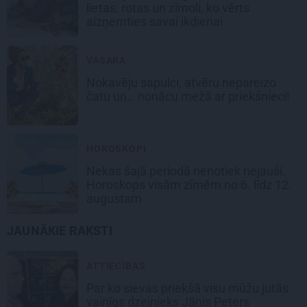
lietas, rotas un zīmoli, ko vērts
aizņemties savai ikdienai
VASARA
Nokavēju sapulci, atvēru nepareizo
čatu un… nonācu mežā ar priekšnieci!
HOROSKOPI
Nekas šajā periodā nenotiek nejauši.
Horoskops visām zīmēm no 6. līdz 12.
augustam
JAUNĀKIE RAKSTI
ATTIECĪBAS
Par ko sievas priekšā visu mūžu jutās
vainīgs dzejnieks Jānis Peters