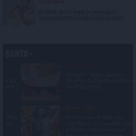
ATTIECĪBAS
Ko darīt, ja esi kopā ar pieauguša
vīrieša ķermenī noslēpušos puišeli?
ATRADUMS
Virziens – jūra: Lauderu
ā
ģimenes bezbēdīgi laiskā miera
i
osta Pūrciemā
DZĪVESSTĀSTS
as
Stāsts, kas pārspēj kino
scenārijus: Kā Liepājas zēns
Volfs Ruvinskis kļuva par
Meksikas superzvaigzni