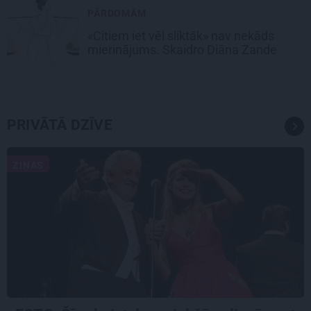
PĀRDOMĀM
«Citiem iet vēl sliktāk» nav nekāds
mierinājums. Skaidro Diāna Zande
PRIVĀTĀ DZĪVE
ZIŅAS