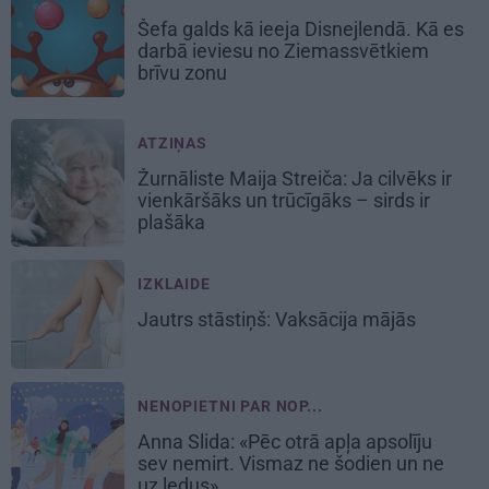
Šefa galds kā ieeja Disnejlendā. Kā es
darbā ieviesu no Ziemassvētkiem
brīvu zonu
ATZIŅAS
Žurnāliste Maija Streiča:
Ja cilvēks ir
vienkāršāks un trūcīgāks – sirds ir
plašāka
IZKLAIDE
Jautrs stāstiņš:
Vaksācija mājās
NENOPIETNI PAR NOP...
Anna Slida: «Pēc otrā apļa apsolīju
sev nemirt. Vismaz ne šodien un ne
uz ledus»