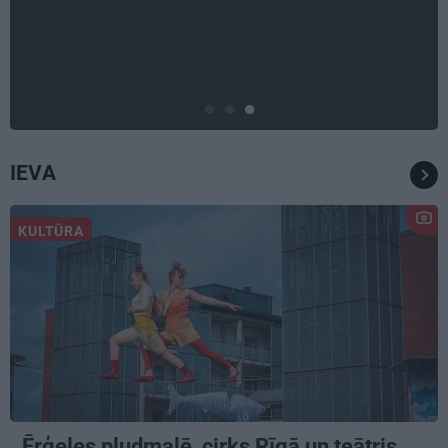
Virziens – jūra: Lauderu
ģimenes bezbēdīgi laiskā miera
osta Pūrciemā
IEVA
KULTŪRA
Ērģeles pludmalē, cirks Rīgā un teātris