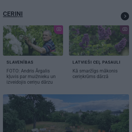
CERIŅI
SLAVENĪBAS
LATVIEŠI CEĻ PASAULI
FOTO:
Andris Ārgalis
Kā smaržīgs mākonis
kļuvis par muižnieku
un
ceriņkrūms
dārzā
izveidojis ceriņu dārzu