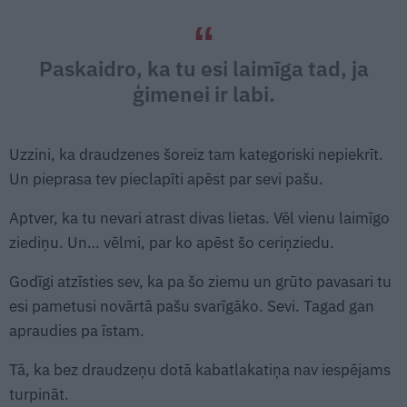
Paskaidro, ka tu esi laimīga tad, ja
ģimenei ir labi.
Uzzini, ka draudzenes šoreiz tam kategoriski nepiekrīt.
Un pieprasa tev pieclapīti apēst par sevi pašu.
Aptver, ka tu nevari atrast divas lietas. Vēl vienu laimīgo
ziediņu. Un… vēlmi, par ko apēst šo ceriņziedu.
Godīgi atzīsties sev, ka pa šo ziemu un grūto pavasari tu
esi pametusi novārtā pašu svarīgāko. Sevi. Tagad gan
apraudies pa īstam.
Tā, ka bez draudzeņu dotā kabatlakatiņa nav iespējams
turpināt.