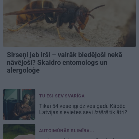
Sirseņi jeb irši – vairāk biedējoši nekā
nāvējoši? Skaidro entomologs un
alergoloģe
TU ESI SEV SVARĪGA
Tikai 54 veselīgi dzīves gadi. Kāpēc
Latvijas sievietes sevi
iztērē
tik ātri?
AUTOIMŪNĀS SLIMĪBA...