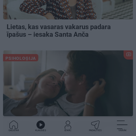
Lietas, kas vasaras vakarus padara
īpašus – iesaka Santa Anča
PSIHOLOĢIJA
Mūsdienu epidēmija – pieskārienu bads.
Kāpēc platonisks glāsts reizēm ir
GALVENĀ
KLAUSIES
IENĀC
PADALĪTIES
VAIRĀK