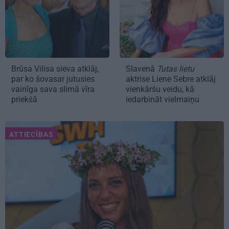
Brūsa Vilisa sieva atklāj,
Slavenā
Tutas lietu
par ko šovasar jutusies
aktrise Liene Sebre atklāj
vainīga sava slimā vīra
vienkāršu veidu, kā
priekšā
iedarbināt vielmaiņu
ATTIECĪBAS