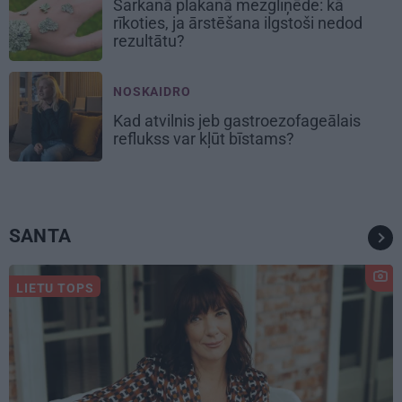
Sarkanā plakanā mezgliņēde: kā
rīkoties, ja ārstēšana ilgstoši nedod
rezultātu?
NOSKAIDRO
Kad atvilnis jeb gastroezofageālais
reflukss var kļūt bīstams?
SANTA
LIETU TOPS