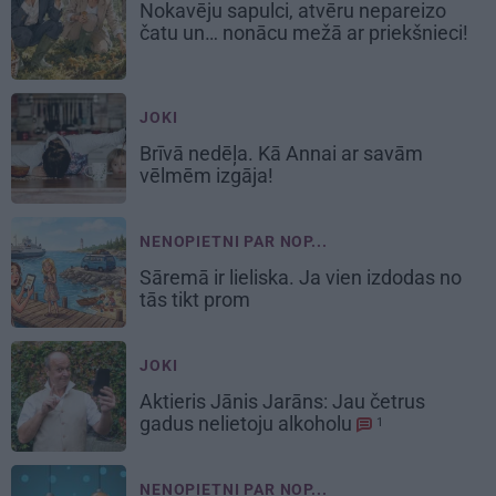
Nokavēju sapulci, atvēru nepareizo
čatu un… nonācu mežā ar priekšnieci!
JOKI
Brīvā nedēļa.
Kā Annai ar savām
vēlmēm izgāja!
NENOPIETNI PAR NOP...
Sāremā ir lieliska. Ja vien izdodas no
tās tikt prom
JOKI
Aktieris Jānis Jarāns:
Jau četrus
gadus nelietoju alkoholu
1
NENOPIETNI PAR NOP...