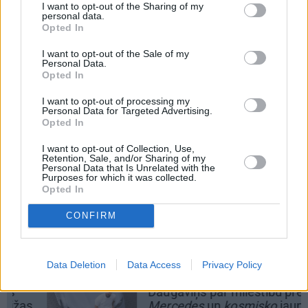
I want to opt-out of the Sharing of my
objekts Autortiesību likuma izpratnē, un tā izmantošana bez izdevēja
personal data.
atļaujas ir aizliegta. Vairāk lasi
šeit
Opted In
SATURA MĀRKETINGS
I want to opt-out of the Sale of my
Personal Data.
Opted In
DEKO DISKUSIJAS
Cik maksā dizainers un –
I want to opt-out of processing my
kāpēc?
Personal Data for Targeted Advertising.
Opted In
I want to opt-out of Collection, Use,
Retention, Sale, and/or Sharing of my
Personal Data that Is Unrelated with the
REKLĀMRAKSTS
Purposes for which it was collected.
Opted In
Pēteris Zālītis: Esmu prāta
mākslinieks
CONFIRM
Data Deletion
Data Access
Privacy Policy
REKLĀMRAKSTS
Daugaviņš par mīlestību pret
Mercedes
un
kosmisko
jaunā