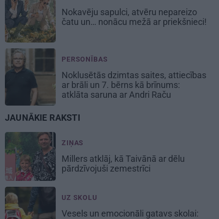
Nokavēju sapulci, atvēru nepareizo
čatu un… nonācu mežā ar priekšnieci!
PERSONĪBAS
Noklusētās dzimtas saites, attiecības
ar brāli un 7. bērns kā brīnums:
atklāta saruna ar Andri Raču
JAUNĀKIE RAKSTI
ZIŅAS
Millers atklāj, kā Taivānā ar dēlu
pārdzīvojuši zemestrīci
UZ SKOLU
Vesels un emocionāli gatavs skolai: