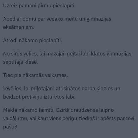
Uzreiz pamani pirmo pieclapīti.
Apēd ar domu par vecāko meitu un ģimnāzijas
eksāmeniem.
Atrodi nākamo pieclapīti.
No sirds vēlies, lai mazajai meitai labi klātos ģimnāzijas
septītajā klasē.
Tiec pie nākamās veiksmes.
Ievēlies, lai mīļotajam atrisinātos darba ķibeles un
beidzot pret viņu izturētos labi.
Meklē nākamo laimīti. Dzirdi draudzenes laipno
vaicājumu, vai kaut viens ceriņu ziediņš ir apēsts par tevi
pašu?