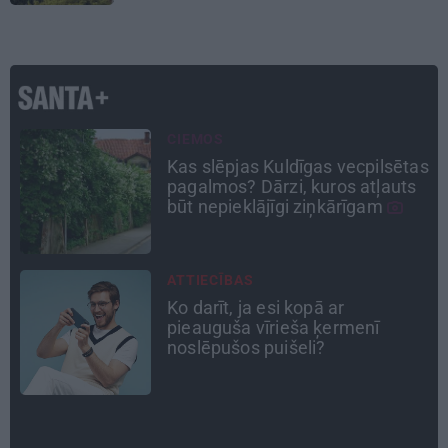
PERSONĪBAS
as
Noklusētās dzimtas saites,
attiecības ar brāli un 7. bērns kā
brīnums: atklāta saruna ar Andri
Raču
CEĻOJUMA PLĀNS
Draudzeņu ceļojums bez
drāmām: noderīgi padomi
plānošanai un 16 galamērķu
idejas
ATRADUMS