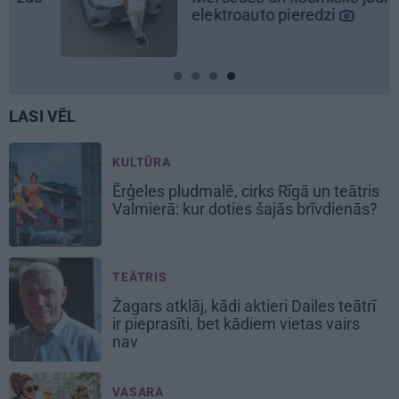
elektroauto pieredzi
LASI VĒL
KULTŪRA
Ērģeles pludmalē, cirks Rīgā un teātris
Valmierā: kur doties šajās brīvdienās?
TEĀTRIS
Žagars atklāj, kādi aktieri Dailes teātrī
ir pieprasīti, bet kādiem vietas vairs
nav
VASARA