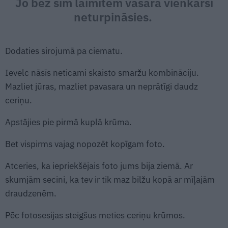
Jo bez šīm laimītēm vasara vienkārši
neturpināsies.
Dodaties sirojumā pa ciematu.
Ievelc nāsīs neticami skaisto smaržu kombināciju.
Mazliet jūras, mazliet pavasara un neprātīgi daudz
ceriņu.
Apstājies pie pirmā kuplā krūma.
Bet vispirms vajag nopozēt kopīgam foto.
Atceries, ka iepriekšējais foto jums bija ziemā. Ar
skumjām secini, ka tev ir tik maz bilžu kopā ar mīļajām
draudzenēm.
Pēc fotosesijas steigšus meties ceriņu krūmos.