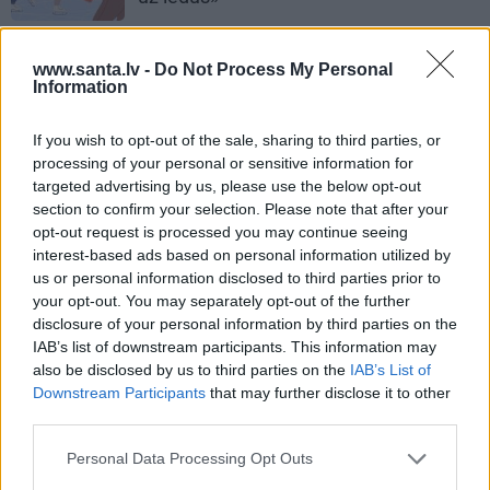
JOKI
www.santa.lv -
Do Not Process My Personal
Information
Klases foto.
Nenopietni par nopietno
If you wish to opt-out of the sale, sharing to third parties, or
processing of your personal or sensitive information for
JOKI
targeted advertising by us, please use the below opt-out
section to confirm your selection. Please note that after your
Tracis darbā.
Nenopietni par nopietno
opt-out request is processed you may continue seeing
interest-based ads based on personal information utilized by
us or personal information disclosed to third parties prior to
your opt-out. You may separately opt-out of the further
PADALIES AR DRAUGIEM
disclosure of your personal information by third parties on the
IAB’s list of downstream participants. This information may
WHATSAPP
FACEBOOK
DRAUGIEM.LV
also be disclosed by us to third parties on the
IAB’s List of
Downstream Participants
that may further disclose it to other
third parties.
NENOPIETNI PAR NOPIETNO
CERIŅI
Personal Data Processing Opt Outs
Publikācijas saturs vai tās jebkāda apjoma daļa ir aizsargāts autortiesību