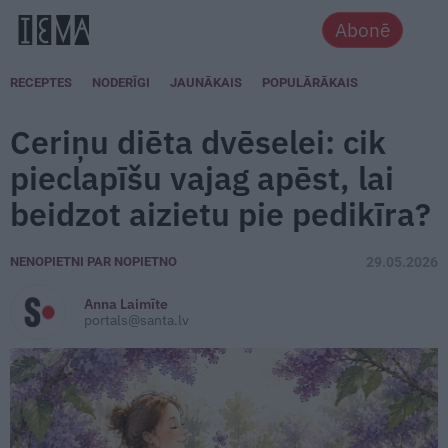
Abonē
RECEPTES
NODERĪGI
JAUNĀKAIS
POPULĀRĀKAIS
Ceriņu diēta dvēselei: cik
pieclapīšu vajag apēst, lai
beidzot aizietu pie pedikīra?
NENOPIETNI PAR NOPIETNO
29.05.2026
Anna Laimīte
portals@santa.lv