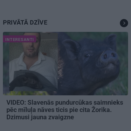
PRIVĀTĀ DZĪVE
INTERESANTI
VIDEO: Slavenās pundurcūkas saimnieks
pēc mīluļa nāves ticis pie cita Žorika.
Dzimusi jauna zvaigzne