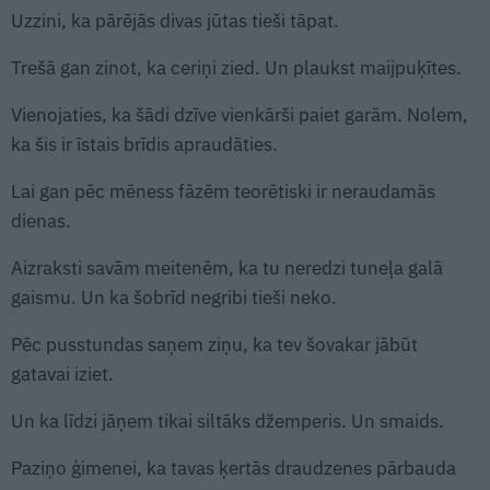
Uzzini, ka pārējās divas jūtas tieši tāpat.
Trešā gan zinot, ka ceriņi zied. Un plaukst maijpuķītes.
Vienojaties, ka šādi dzīve vienkārši paiet garām. Nolem,
ka šis ir īstais brīdis apraudāties.
Lai gan pēc mēness fāzēm teorētiski ir neraudamās
dienas.
Aizraksti savām meitenēm, ka tu neredzi tuneļa galā
gaismu. Un ka šobrīd negribi tieši neko.
Pēc pusstundas saņem ziņu, ka tev šovakar jābūt
gatavai iziet.
Un ka līdzi jāņem tikai siltāks džemperis. Un smaids.
Paziņo ģimenei, ka tavas ķertās draudzenes pārbauda