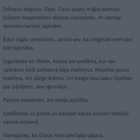
Izšņauc degunu. Elpo. Cauri asaru miglai pamani
prātam neaptverami skaistu ceriņziedu. Ar vismaz
deviņām laimes lapiņām.
Ēdot rūgto ceriņziedu, apsoli sev, ka mēģināsi pret sevi
būt laipnāka.
Izgulēsies no rītiem. Aiziesi pie pedikīra, kur tev
uzkrāsos koši sarkanus kāju nadziņus. Nopirksi jaunu
krekliņu. Un dārgo krēmu. Un beigsi visu laiku rūpēties
par pārējiem, sevi ignorējot.
Paziņo meitenēm, ka misija izpildīta.
Sasēžaties uz pleda un paceļat kakao krūzes rietošās
saules virzienā.
Vienojaties, ka šī būs neticami laba vasara.