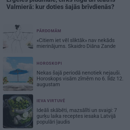
Valmierā: kur doties šajās brīvdienās?
PĀRDOMĀM
«Citiem iet vēl sliktāk» nav nekāds
mierinājums. Skaidro Diāna Zande
HOROSKOPI
Nekas šajā periodā nenotiek nejauši.
Horoskops visām zīmēm no 6. līdz 12.
augustam
IEVA VIRTUVĒ
Ideāli skābēti, mazsālīti un svaigi: 7
gurķu laika receptes iesaka Latvijā
populāri ļaudis