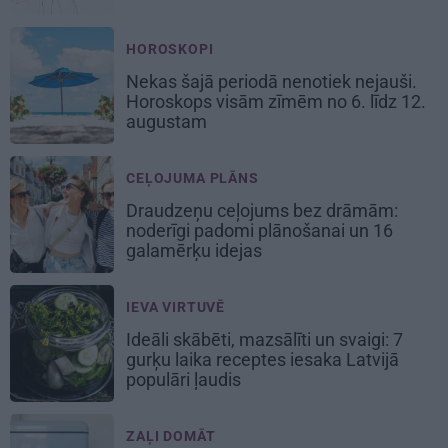
HOROSKOPI
Nekas šajā periodā nenotiek nejauši.
Horoskops visām zīmēm no 6. līdz 12.
augustam
CEĻOJUMA PLĀNS
Draudzeņu ceļojums bez drāmām:
noderīgi padomi plānošanai un 16
galamērķu idejas
IEVA VIRTUVĒ
Ideāli skābēti, mazsālīti un svaigi: 7
gurķu laika receptes iesaka Latvijā
populāri ļaudis
ZAĻI DOMĀT