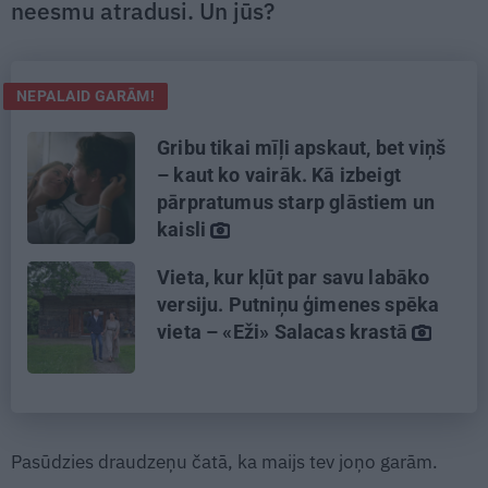
neesmu atradusi. Un jūs?
NEPALAID GARĀM!
Gribu tikai mīļi apskaut, bet viņš
– kaut ko vairāk. Kā izbeigt
pārpratumus starp glāstiem un
kaisli
Vieta, kur kļūt par savu labāko
versiju. Putniņu ģimenes spēka
vieta – «Eži» Salacas krastā
Pasūdzies draudzeņu čatā, ka maijs tev joņo garām.