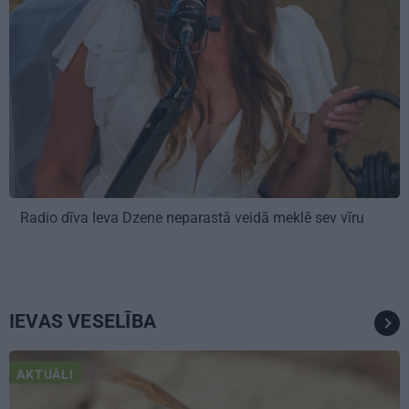
Radio dīva Ieva Dzene neparastā veidā meklē sev vīru
IEVAS VESELĪBA
AKTUĀLI