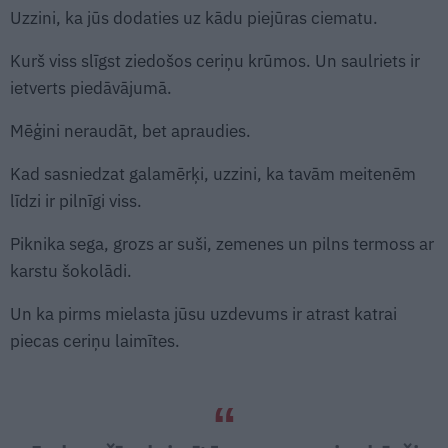
Uzzini, ka jūs dodaties uz kādu piejūras ciematu.
Kurš viss slīgst ziedošos ceriņu krūmos. Un saulriets ir
ietverts piedāvājumā.
Mēģini neraudāt, bet apraudies.
Kad sasniedzat galamērķi, uzzini, ka tavām meitenēm
līdzi ir pilnīgi viss.
Piknika sega, grozs ar suši, zemenes un pilns termoss ar
karstu šokolādi.
Un ka pirms mielasta jūsu uzdevums ir atrast katrai
piecas ceriņu laimītes.