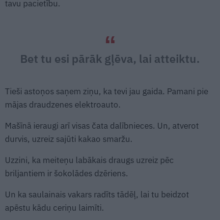
tavu pacietību.
Bet tu esi pārāk gļēva, lai atteiktu.
Tieši astoņos saņem ziņu, ka tevi jau gaida. Pamani pie
mājas draudzenes elektroauto.
Mašīnā ieraugi arī visas čata dalībnieces. Un, atverot
durvis, uzreiz sajūti kakao smaržu.
Uzzini, ka meiteņu labākais draugs uzreiz pēc
briljantiem ir šokolādes dzēriens.
Un ka saulainais vakars radīts tādēļ, lai tu beidzot
apēstu kādu ceriņu laimīti.