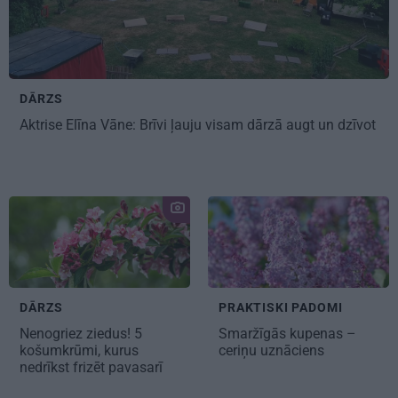
DĀRZS
Aktrise Elīna Vāne: Brīvi ļauju visam dārzā augt un dzīvot
DĀRZS
PRAKTISKI PADOMI
Nenogriez ziedus! 5
Smaržīgās kupenas –
košumkrūmi
, kurus
ceriņu uznāciens
nedrīkst frizēt pavasarī