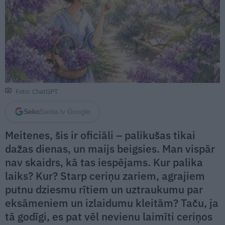
Foto: ChatGPT
Seko
Santa.lv Google
Meitenes, šis ir oficiāli – palikušas tikai
dažas dienas, un maijs beigsies. Man vispār
nav skaidrs, kā tas iespējams. Kur palika
laiks? Kur? Starp ceriņu zariem, agrajiem
putnu dziesmu rītiem un uztraukumu par
eksāmeniem un izlaidumu kleitām? Taču, ja
tā godīgi, es pat vēl nevienu laimīti ceriņos