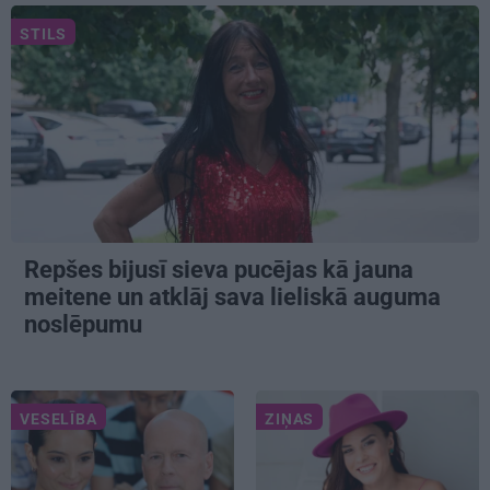
STILS
Repšes bijusī sieva pucējas kā jauna
meitene un atklāj sava lieliskā auguma
noslēpumu
VESELĪBA
ZIŅAS