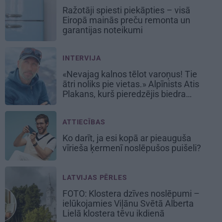
Ražotāji spiesti piekāpties – visā
Eiropā mainās preču remonta un
garantijas noteikumi
INTERVIJA
«Nevajag kalnos tēlot varoņus! Tie
ātri noliks pie vietas.» Alpīnists Atis
Plakans, kurš pieredzējis biedra
bojāeju
ATTIECĪBAS
Ko darīt, ja esi kopā ar pieauguša
vīrieša ķermenī noslēpušos puišeli?
LATVIJAS PĒRLES
FOTO: Klostera dzīves noslēpumi –
ielūkojamies Viļānu Svētā Alberta
Lielā klostera tēvu ikdienā