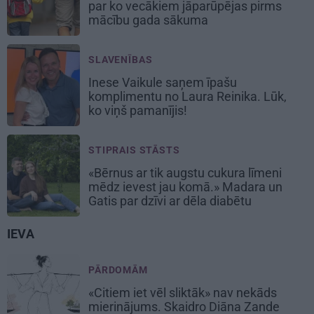
par ko vecākiem jāparūpējas pirms
mācību gada sākuma
SLAVENĪBAS
Inese Vaikule saņem īpašu
komplimentu no Laura Reinika. Lūk,
ko viņš pamanījis!
STIPRAIS STĀSTS
«Bērnus ar tik augstu cukura līmeni
mēdz ievest jau komā.» Madara un
Gatis par dzīvi ar dēla diabētu
IEVA
PĀRDOMĀM
«Citiem iet vēl sliktāk» nav nekāds
mierinājums. Skaidro Diāna Zande