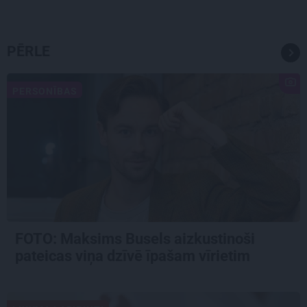
PĒRLE
PERSONĪBAS
FOTO: Maksims Busels aizkustinoši
pateicas viņa dzīvē īpašam vīrietim