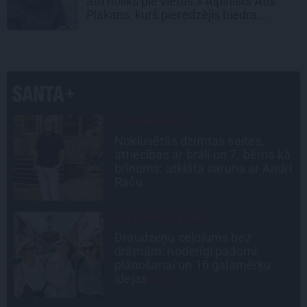
ātri noliks pie vietas.» Alpīnists Atis
Plakans, kurš pieredzējis biedra
bojāeju
STIPRAIS STĀSTS
«Bērnus ar tik augstu cukura
ā
līmeni mēdz ievest jau komā.»
i
Madara un Gatis par dzīvi ar dēla
diabētu
SLAVENĪBU MĪLUĻI
«Cilvēki mēdz sāpināt, bet suns
mīl, neskatoties ne uz ko.»
Nikolaja Puzikova un sievas
Gitas mīlules – Faira un Late