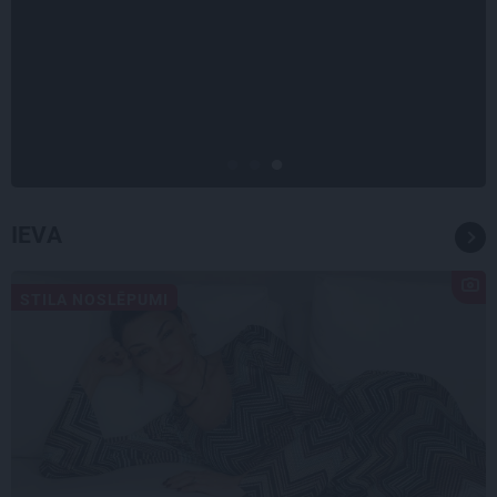
INTERVIJA
«Nevajag kalnos tēlot varoņus!
Tie ātri noliks pie vietas.»
Alpīnists Atis Plakans, kurš
pieredzējis biedra bojāeju
IEVA
STILA NOSLĒPUMI