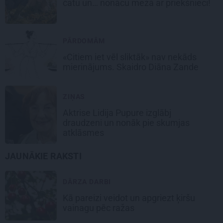
čatu un… nonācu mežā ar priekšnieci!
PĀRDOMĀM
«Citiem iet vēl sliktāk» nav nekāds
mierinājums. Skaidro Diāna Zande
ZIŅAS
Aktrise Lidija Pupure izglābj
draudzeni un nonāk pie skumjas
atklāsmes
JAUNĀKIE RAKSTI
DĀRZA DARBI
Kā pareizi veidot un apgriezt ķiršu
vainagu pēc ražas