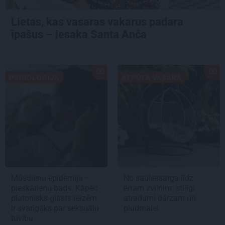
Lietas, kas vasaras vakarus padara
īpašus – iesaka Santa Anča
PSIHOLOĢIJA
ATPŪTA VASARĀ
Mūsdienu epidēmija –
No saulessarga līdz
pieskārienu bads. Kāpēc
ērtam zvilnim: stilīgi
platonisks glāsts reizēm
atradumi dārzam un
ir svarīgāks par seksuālu
pludmalei
tuvību