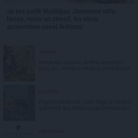
Ja tev patīk Natālijas Jansones stils:
lietas, rotas un zīmoli, ko vērts
aizņemties savai ikdienai
VASARA
Nokavēju sapulci, atvēru nepareizo
čatu un… nonācu mežā ar priekšnieci!
KULTŪRA
Ērģeles pludmalē, cirks Rīgā un teātris
Valmierā: kur doties šajās brīvdienās?
PĀRDOMĀM