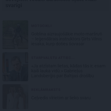
svarīgi
MOTOCIKLI
Goblina aizraujošākie moto maršruti
– leģendārais instruktors Ģirts Vilnis
iesaka, kurp doties šovasar
STARPVALSTU ATTIEC...
«Ja atzīstam lietas, kādas tās ir, esam
kaili lauka vidū.» Gabrieļus
Landsberģis par Baltijas drošību
REKLĀMRAKSTS
Ceļvedis vīrietim ar lieko svaru