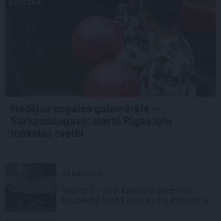
KULTŪRA
Nedēļas nogales galamērķis –
Sarkandaugava: startē Rīgas ielu
mākslas svētki
ATRADUMS
Virziens – jūra: Lauderu ģimenes
bezbēdīgi laiskā miera osta Pūrciemā