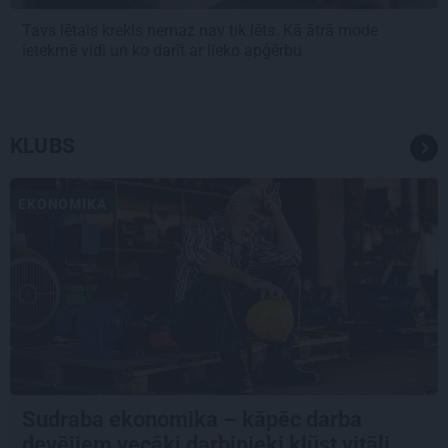
Tavs lētais krekls nemaz nav tik lēts. Kā ātrā mode
ietekmē vidi un ko darīt ar lieko apģērbu
KLUBS
EKONOMIKA
Sudraba ekonomika – kāpēc darba
devējiem vecāki darbinieki kļūst vitāli