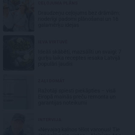
CEĻOJUMA PLĀNS
Draudzeņu ceļojums bez drāmām:
noderīgi padomi plānošanai un 16
galamērķu idejas
IEVA VIRTUVĒ
Ideāli skābēti, mazsālīti un svaigi: 7
gurķu laika receptes iesaka Latvijā
populāri ļaudis
ZAĻI DOMĀT
Ražotāji spiesti piekāpties – visā
Eiropā mainās preču remonta un
garantijas noteikumi
INTERVIJA
«Nevajag kalnos tēlot varoņus! Tie