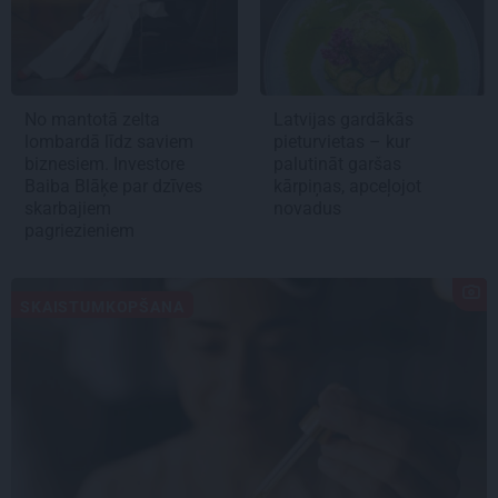
No mantotā zelta
Latvijas gardākās
lombardā līdz saviem
pieturvietas – kur
biznesiem. Investore
palutināt garšas
Baiba Blāķe par dzīves
kārpiņas, apceļojot
skarbajiem
novadus
pagriezieniem
SKAISTUMKOPŠANA