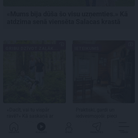
«Mums bija dūša šo visu uzņemties.» Kā
atdzima senā viensēta Salacas krastā
GRIBU DZĪVOT ZAĻĀK...
IETEIKUMS
«Dacīt, vai tu vispār
Praktiski, gardi un
ravē?» Kā saskaņā ar
iedvesmojoši: pieci
dabu saimnieko
atradumi skaistākai
bioloģiskajā saimniecībā
vasaras baudīšanai
GALVENĀ
KLAUSIES
IENĀC
PADALĪTIES
VAIRĀK
Mazjāņi