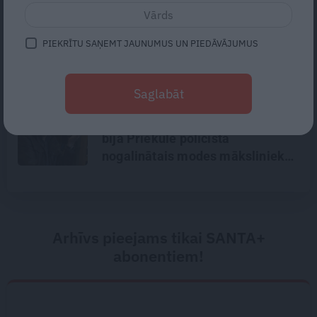
Vieta, kur kļūt par savu labāko
versiju. Putniņu ģimenes spēka
PIEKRĪTU SAŅEMT JAUNUMUS UN PIEDĀVĀJUMUS
vieta – «Eži» Salacas krastā
Saglabāt
«Todien viņš devās apciemot
mammu…» Draugi stāsta, kāds
bija Priekulē policista
nogalinātais modes mākslinieks
Arhīvs pieejams tikai SANTA+
abonentiem!