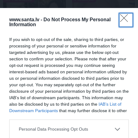
www.santa.lv -
Do Not Process My Personal
Information
If you wish to opt-out of the sale, sharing to third parties, or
processing of your personal or sensitive information for
targeted advertising by us, please use the below opt-out
section to confirm your selection. Please note that after your
Par ko sievas priekšā
FOTO: Ļaudis atvadās no
opt-out request is processed you may continue seeing
visu mūžu jutās vainīgs
mūžībā aizsauktā
interest-based ads based on personal information utilized by
dzejnieks Jānis Peters
narkologa Jāņa
us or personal information disclosed to third parties prior to
Strazdiņa
your opt-out. You may separately opt-out of the further
disclosure of your personal information by third parties on the
IAB’s list of downstream participants. This information may
PIEMIŅA
also be disclosed by us to third parties on the
IAB’s List of
Downstream Participants
that may further disclose it to other
third parties.
Personal Data Processing Opt Outs