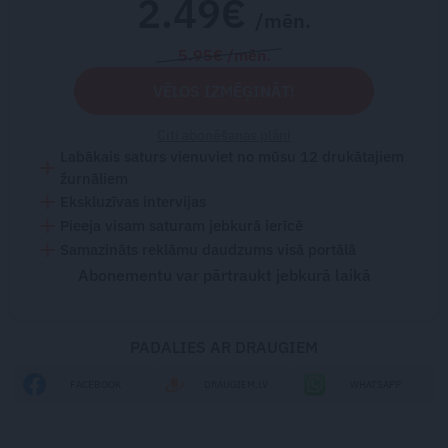
2.49€
/mēn.
5.95€ /mēn.
VĒLOS IZMĒĢINĀT!
Citi abonēšanas plāni
Labākais saturs vienuviet no mūsu 12 drukātajiem
žurnāliem
Ekskluzīvas intervijas
Pieeja visam saturam jebkurā ierīcē
Samazināts reklāmu daudzums visā portālā
Abonementu var pārtraukt jebkurā laikā
PADALIES AR DRAUGIEM
FACEBOOK
DRAUGIEM.LV
WHATSAPP