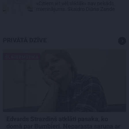
«Citiem iet vēl sliktāk» nav nekāds
mierinājums. Skaidro Diāna Zande
PRIVĀTĀ DZĪVE
ŠLĀGERMŪZIKA
Edvards Strazdiņš atklāti pasaka, ko
domā par Bumbieri. Neparasta saruna ar