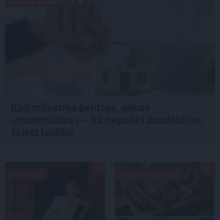
LIKUMA LABIRINTI
Kad mīlestība beidzas, sākas
«matemātika» – kā nepalikt zaudētājos,
šķirot laulību
PIEREDZE
APCEĻO LATVIJU