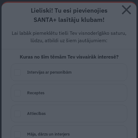
Abonē
Lieliski! Tu esi pievienojies
SANTA+ lasītāju klubam!
RECEPTES
NODERĪGI
JAUNĀKAIS
POPULĀRĀKAIS
Lai labāk piemeklētu tieši Tev visnoderīgāko saturu,
Aicina ikvienu īpašā veidā
lūdzu, atbildi uz šiem jautājumiem:
pieminēt
barikādēs
Kuras no šīm tēmām Tev visvairāk interesē?
piedzīvoto
Intervijas ar personībām
LATVIEŠU FILMAS
13.01.2025
Receptes
Estere Jansone
portals@santa.lv
Attiecības
Māja, dārzs un interjers