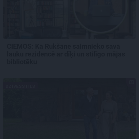
CIEMOS: Kā Rukšāne saimnieko savā
lauku rezidencē ar dīķi un stilīgo mājas
bibliotēku
DZĪVESSTILS