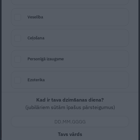
Veselība
Ceļošana
Foto: Nacionālais Kino centrs
Personīgā izaugsme
Seko
Santa.lv Google
Ezoterika
Nacionālā Kino centra portālā filmas.lv
izveidota visā Latvijā pieejama filmu
kolekcija, kas sniedz ieskatu 1991. gada
Kad ir tava dzimšanas diena?
(jubilāriem sūtām īpašus pārsteigumus)
barikāžu laika noskaņās un notikumos.
Tavs vārds
NEPALAID GARĀM!