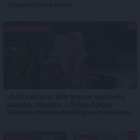
šlāgermūzikas princi
DZIMŠANAS DIENA
«It kā pēkšņi es būtu kļuvusi gaisīgāka,
jaunāka, vieglāka…» Ērikas Eglijas-
Grāveles mazais sievišķīgais noslēpums
ATTIECĪBAS
PIEMIŅA