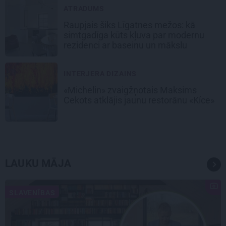
ATRADUMS
Raupjais šiks Līgatnes mežos: kā
simtgadīga kūts kļuva par modernu
rezidenci ar baseinu un mākslu
INTERJERA DIZAINS
«Michelin» zvaigžņotais Maksims
Cekots atklājis jaunu restorānu «Kíce»
LAUKU MĀJA
SLAVENĪBAS