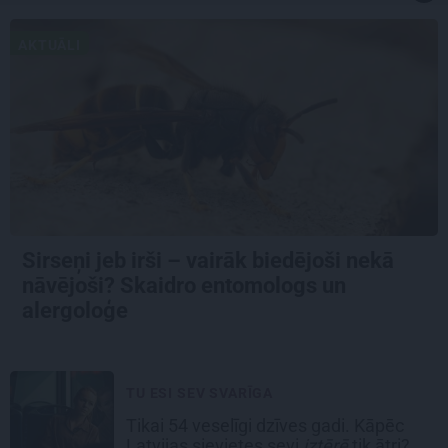
AKTUĀLI
Sirseņi jeb irši – vairāk biedējoši nekā
nāvējoši? Skaidro entomologs un
alergoloģe
TU ESI SEV SVARĪGA
Tikai 54 veselīgi dzīves gadi. Kāpēc
Latvijas sievietes sevi
iztērē
tik ātri?