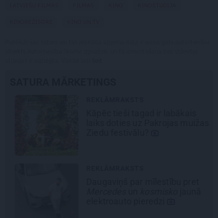
LATVIEŠU FILMAS
FILMAS
KINO
KINOSTUDIJA
KINOREŽISORE
KINO UN TV
Publikācijas saturs vai tās jebkāda apjoma daļa ir aizsargāts autortiesību
objekts Autortiesību likuma izpratnē, un tā izmantošana bez izdevēja
atļaujas ir aizliegta. Vairāk lasi
šeit
SATURA MĀRKETINGS
REKLĀMRAKSTS
Kāpēc tieši tagad ir labākais
laiks doties uz Pakrojas muižas
Ziedu festivālu?
REKLĀMRAKSTS
Daugaviņš par mīlestību pret
Mercedes
un
kosmisko
jaunā
elektroauto pieredzi