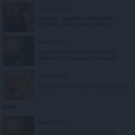
ASTROLOĢIJA
Elizabete Zagorska atklāj, kādēļ
sestdien jāvelk melnas drēbes
DOMĀT ZAĻI
Kas īsti ir aprites ekonomika? Īsā
atbilde – tavs jaunais dzīvesveids
GAĻAS ĒDIENI
Sulīgie un aromātiskie vistas
plācenīši
IEVA
DOMĀT ZAĻI
Kas īsti ir aprites ekonomika? Īsā