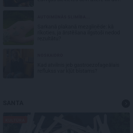
AUTOIMŪNĀS SLIMĪBA...
Sarkanā plakanā mezgliņēde: kā
rīkoties, ja ārstēšana ilgstoši nedod
rezultātu?
NOSKAIDRO
Kad atvilnis jeb gastroezofageālais
reflukss var kļūt bīstams?
SANTA
KULTŪRA