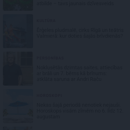
atbilde – tavs jaunais dzīvesveids
KULTŪRA
Ērģeles pludmalē, cirks Rīgā un teātris
Valmierā: kur doties šajās brīvdienās?
PERSONĪBAS
Noklusētās dzimtas saites, attiecības
ar brāli un 7. bērns kā brīnums:
atklāta saruna ar Andri Raču
HOROSKOPI
Nekas šajā periodā nenotiek nejauši.
Horoskops visām zīmēm no 6. līdz 12.
augustam