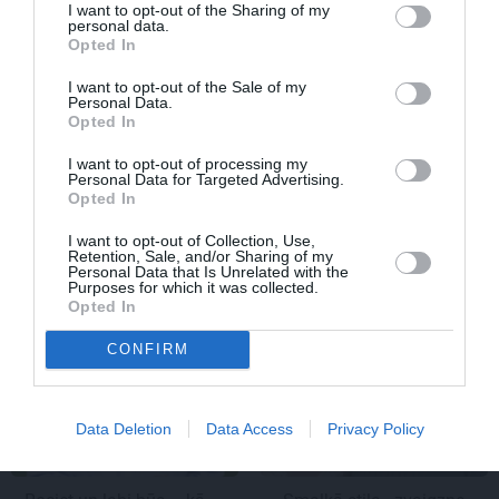
I want to opt-out of the Sharing of my
personal data.
Opted In
I want to opt-out of the Sale of my
Personal Data.
Opted In
Daiļslidotājs Deniss Vasiļjevs: Pat ja tu ej
I want to opt-out of processing my
cauri ellei, turpini iet
Personal Data for Targeted Advertising.
Opted In
I want to opt-out of Collection, Use,
Retention, Sale, and/or Sharing of my
Personal Data that Is Unrelated with the
ZIŅAS
ĀRZEMĒS
Purposes for which it was collected.
Opted In
CONFIRM
Data Deletion
Data Access
Privacy Policy