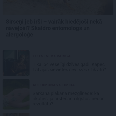
Sirseņi jeb irši – vairāk biedējoši nekā
nāvējoši? Skaidro entomologs un
alergoloģe
TU ESI SEV SVARĪGA
Tikai 54 veselīgi dzīves gadi. Kāpēc
Latvijas sievietes sevi
iztērē
tik ātri?
AUTOIMŪNĀS SLIMĪBA...
Sarkanā plakanā mezgliņēde: kā
rīkoties, ja ārstēšana ilgstoši nedod
rezultātu?