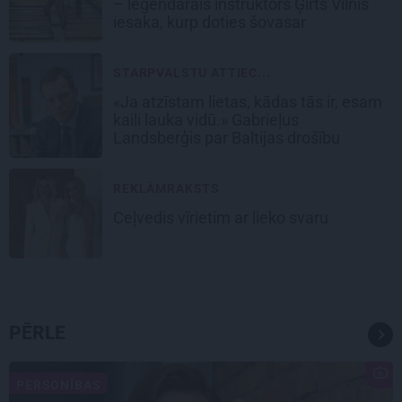
– leģendārais instruktors Ģirts Vilnis
iesaka, kurp doties šovasar
STARPVALSTU ATTIEC...
«Ja atzīstam lietas, kādas tās ir, esam
kaili lauka vidū.» Gabrieļus
Landsberģis par Baltijas drošību
REKLĀMRAKSTS
Ceļvedis vīrietim ar lieko svaru
PĒRLE
PERSONĪBAS