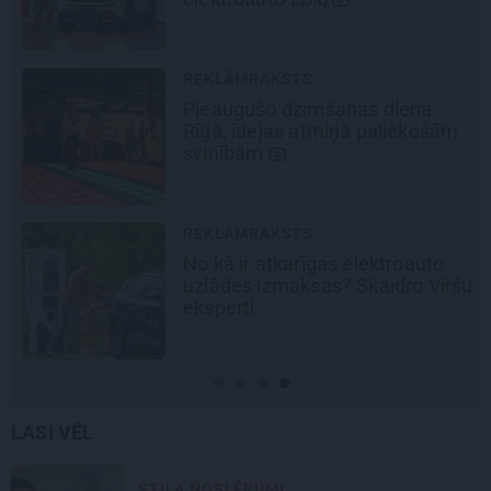
REKLĀMRAKSTS
Pieaugušo dzimšanas diena
Rīgā, idejas atmiņā paliekošām
svinībām
REKLĀMRAKSTS
No kā ir atkarīgas elektroauto
uzlādes izmaksas? Skaidro Viršu
eksperti
LASI VĒL
STILA NOSLĒPUMI