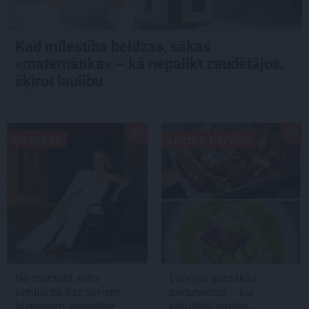
Kad mīlestība beidzas, sākas
«matemātika» – kā nepalikt zaudētājos,
šķirot laulību
PIEREDZE
APCEĻO LATVIJU
No mantotā zelta
Latvijas gardākās
lombardā līdz saviem
pieturvietas – kur
biznesiem. Investore
palutināt garšas