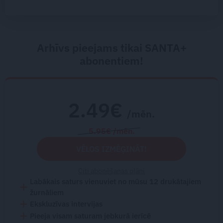
Arhīvs pieejams tikai SANTA+
abonentiem!
2.49€
/mēn.
5.95€ /mēn.
VĒLOS IZMĒĢINĀT!
Citi abonēšanas plāni
Labākais saturs vienuviet no mūsu 12 drukātajiem
žurnāliem
Ekskluzīvas intervijas
Pieeja visam saturam jebkurā ierīcē