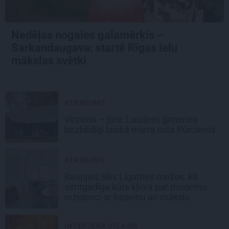
Nedēļas nogales galamērķis –
Sarkandaugava: startē Rīgas ielu
mākslas svētki
ATRADUMS
Virziens – jūra: Lauderu ģimenes
bezbēdīgi laiskā miera osta Pūrciemā
ATRADUMS
Raupjais šiks Līgatnes mežos: kā
simtgadīga kūts kļuva par modernu
rezidenci ar baseinu un mākslu
INTERJERA DIZAINS