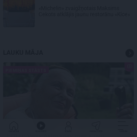
«Michelin» zvaigžņotais Maksims
Cekots atklājis jaunu restorānu «Kíce»
LAUKU MĀJA
PIEMIŅAS STĀSTS
GALVENĀ
KLAUSIES
IENĀC
PADALĪTIES
VAIRĀK
FOTO:
Vijas Artmanes meita
ļauj