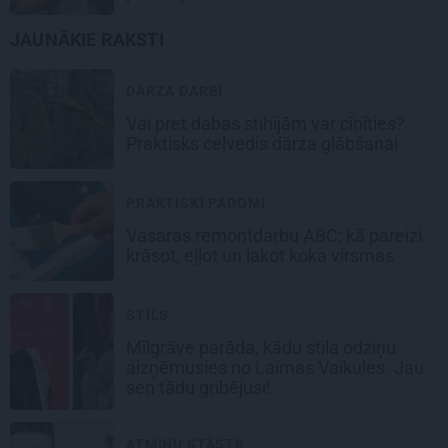
JAUNĀKIE RAKSTI
DĀRZA DARBI
Vai pret dabas stihijām var cīnīties?
Praktisks ceļvedis dārza glābšanai
PRAKTISKI PADOMI
Vasaras remontdarbu ABC: kā pareizi
krāsot, eļļot un lakot koka virsmas
STILS
Mīlgrāve parāda, kādu stila odziņu
aizņēmusies no Laimas Vaikules. Jau
sen tādu gribējusi!
ATMIŅU STĀSTS