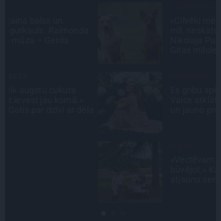
SLAVENĪBU MĪLUĻI
«Cilvēki mēdz sāpināt, bet suns
a
mīl, neskatoties ne uz ko.»
Nikolaja Puzikova un sievas
Gitas mīlules – Faira un Late
INTERVIJA
Es gribu spēlēties tālāk! Sonora
Vaice atklāti par krīzēm, bērniem
la
un jauno profesiju
CIEMOS
«Vectēvam vajadzēja to vērienu
būvējot.» Kā Grišānu ģimene
atjauno senās dzimtas mājas