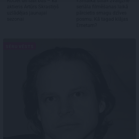
Rociet un labi būs – kā
«Smalkā stila» zvaigzne
aktieris Artūrs Skrastiņš
seriāla filmēšanas laikā
uzlādējas jaunajai
pārcietis smagu dzīves
sezonai
posmu. Kā tagad klājas
Emetam?
SĒRU VĒSTS