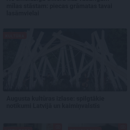
mīlas stāstam: piecas grāmatas tavai
lasāmvielai
KULTŪRA
Augusta kultūras izlase: spilgtākie
notikumi Latvijā un kaimiņvalstīs