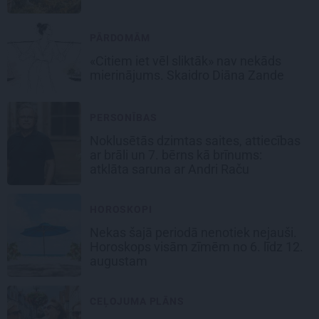
PĀRDOMĀM
«Citiem iet vēl sliktāk» nav nekāds
mierinājums. Skaidro Diāna Zande
PERSONĪBAS
Noklusētās dzimtas saites, attiecības
ar brāli un 7. bērns kā brīnums:
atklāta saruna ar Andri Raču
HOROSKOPI
Nekas šajā periodā nenotiek nejauši.
Horoskops visām zīmēm no 6. līdz 12.
augustam
CEĻOJUMA PLĀNS