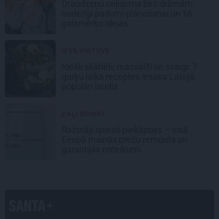
Draudzeņu ceļojums bez drāmām:
noderīgi padomi plānošanai un 16
galamērķu idejas
IEVA VIRTUVĒ
Ideāli skābēti, mazsālīti un svaigi: 7
gurķu laika receptes iesaka Latvijā
populāri ļaudis
ZAĻI DOMĀT
Ražotāji spiesti piekāpties – visā
Eiropā mainās preču remonta un
garantijas noteikumi