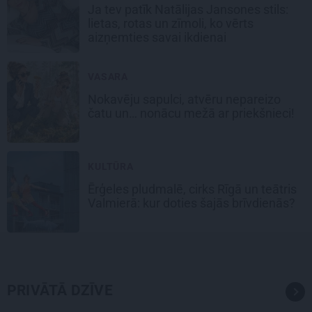
Ja tev patīk Natālijas Jansones stils:
lietas, rotas un zīmoli, ko vērts
aizņemties savai ikdienai
VASARA
Nokavēju sapulci, atvēru nepareizo
čatu un… nonācu mežā ar priekšnieci!
KULTŪRA
Ērģeles pludmalē, cirks Rīgā un teātris
Valmierā: kur doties šajās brīvdienās?
PRIVĀTĀ DZĪVE