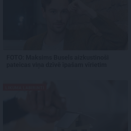
FOTO: Maksims Busels aizkustinoši
pateicas viņa dzīvē īpašam vīrietim
LIKUMA LABIRINTI