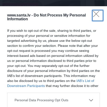
PIEMIŅAS STĀSTS
www.santa.lv -
Do Not Process My Personal
Information
If you wish to opt-out of the sale, sharing to third parties, or
processing of your personal or sensitive information for
targeted advertising by us, please use the below opt-out
section to confirm your selection. Please note that after your
opt-out request is processed you may continue seeing
interest-based ads based on personal information utilized by
Inta Ķuža kapakmenī iegravēts
us or personal information disclosed to third parties prior to
atgādinājums par to, kas viņam bijis mīļš
your opt-out. You may separately opt-out of the further
un svarīgs…
disclosure of your personal information by third parties on the
IAB’s list of downstream participants. This information may
also be disclosed by us to third parties on the
IAB’s List of
Downstream Participants
that may further disclose it to other
DZIMŠANAS DIENA
third parties.
Personal Data Processing Opt Outs