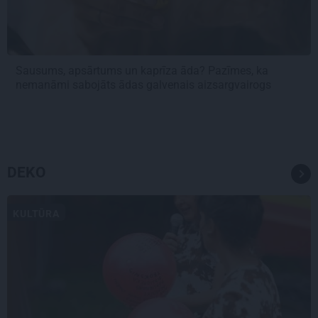
Sausums, apsārtums un kaprīza āda? Pazīmes, ka
nemanāmi sabojāts ādas galvenais aizsargvairogs
DEKO
KULTŪRA