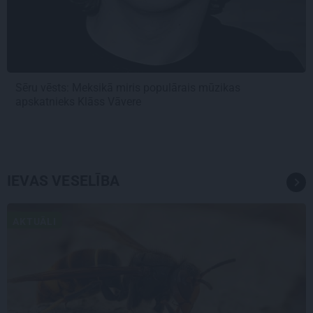
Sēru vēsts: Meksikā miris populārais mūzikas
apskatnieks Klāss Vāvere
IEVAS VESELĪBA
AKTUĀLI