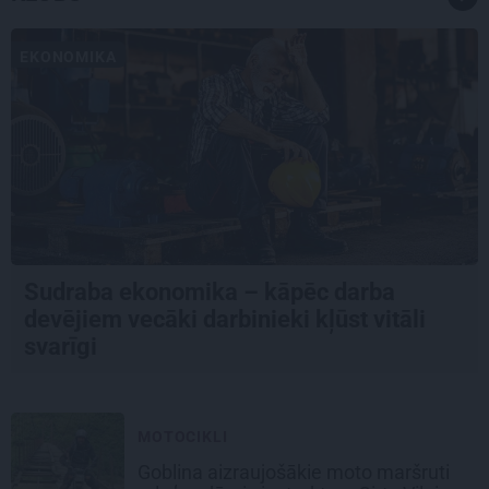
EKONOMIKA
Sudraba ekonomika – kāpēc darba
devējiem vecāki darbinieki kļūst vitāli
svarīgi
MOTOCIKLI
Goblina aizraujošākie moto maršruti