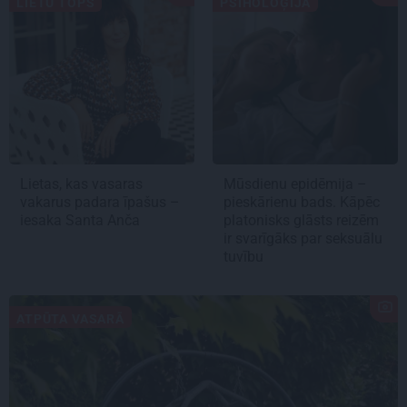
LIETU TOPS
PSIHOLOĢIJA
Lietas, kas vasaras
Mūsdienu epidēmija –
vakarus padara īpašus –
pieskārienu bads. Kāpēc
iesaka Santa Anča
platonisks glāsts reizēm
ir svarīgāks par seksuālu
tuvību
ATPŪTA VASARĀ