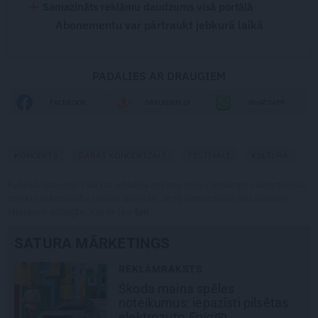
Samazināts reklāmu daudzums visā portālā
Abonementu var pārtraukt jebkurā laikā
PADALIES AR DRAUGIEM
FACEBOOK
DRAUGIEM.LV
WHATSAPP
KONCERTS
DABAS KONCERTZĀLE
FESTIVĀLI
KULTŪRA
Publikācijas saturs vai tās jebkāda apjoma daļa ir aizsargāts autortiesību
objekts Autortiesību likuma izpratnē, un tā izmantošana bez izdevēja
atļaujas ir aizliegta. Vairāk lasi
šeit
SATURA MĀRKETINGS
REKLĀMRAKSTS
Škoda maina spēles
noteikumus: iepazīsti pilsētas
elektroauto
Epiq