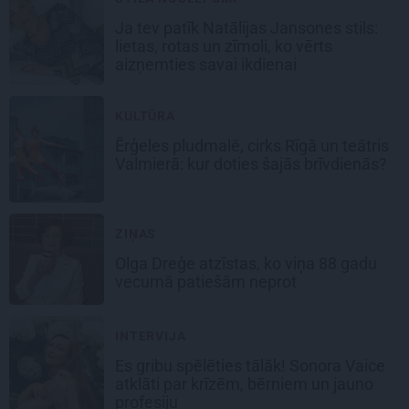
Ja tev patīk Natālijas Jansones stils:
lietas, rotas un zīmoli, ko vērts
aizņemties savai ikdienai
KULTŪRA
Ērģeles pludmalē, cirks Rīgā un teātris
Valmierā: kur doties šajās brīvdienās?
ZIŅAS
Olga Dreģe atzīstas, ko viņa 88 gadu
vecumā patiešām neprot
INTERVIJA
Es gribu spēlēties tālāk! Sonora Vaice
atklāti par krīzēm, bērniem un jauno
profesiju