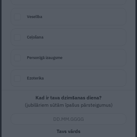
Veselība
Ceļošana
Personīgā izaugsme
Foto: Gints Ivuškāns
Ezoterika
Seko
Santa.lv Google
Kad ir tava dzimšanas diena?
Augusta izskaņā Tallinas ielas kvartālu
(jubilāriem sūtām īpašus pārsteigumus)
pieskandinās vasaras noslēguma festivāls
«Ezīšfests 2024», kur ierasti radošā
gaisotnē apmeklētāji līdz pat saullēktam
Tavs vārds