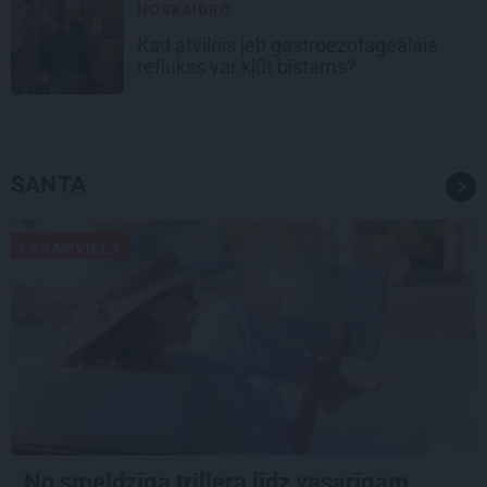
NOSKAIDRO
Kad atvilnis jeb gastroezofageālais
reflukss var kļūt bīstams?
SANTA
LASĀMVIELA
No smeldzīga trillera līdz vasarīgam