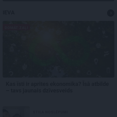
IEVA
DOMĀT ZAĻI
Kas īsti ir aprites ekonomika? Īsā atbilde
– tavs jaunais dzīvesveids
STILA NOSLĒPUMI