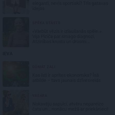
eleganti, nevis sportiski? Trīs gatavas
idejas
SPĒKA STĀSTS
«Varbūt vēzis ir izlaušanās spēle.»
Vija Piziča par smago diagnozi,
Atzinības krustu un drosmi
nepadoties
IEVA
DOMĀT ZAĻI
Kas īsti ir aprites ekonomika? Īsā
atbilde – tavs jaunais dzīvesveids
VASARA
Nokavēju sapulci, atvēru nepareizo
čatu un… nonācu mežā ar priekšnieci!