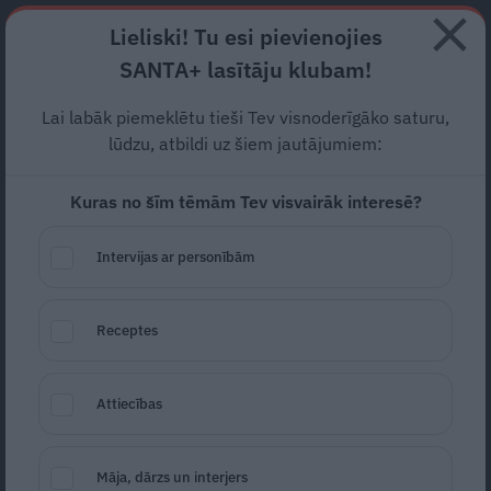
Abonē
Lieliski! Tu esi pievienojies
SANTA+ lasītāju klubam!
RECEPTES
NODERĪGI
JAUNĀKAIS
POPULĀRĀKAIS
Lai labāk piemeklētu tieši Tev visnoderīgāko saturu,
Ezīšfests
izziņo grandiozu
lūdzu, atbildi uz šiem jautājumiem:
koncertprogrammu. Uz
Kuras no šīm tēmām Tev visvairāk interesē?
skatuves kāps
Singapūras
Intervijas ar personībām
Satīns, Inokentijs Mārpls un
citi
Receptes
KONCERTS
26.06.2024
Attiecības
Estere Jansone
portals@santa.lv
Māja, dārzs un interjers