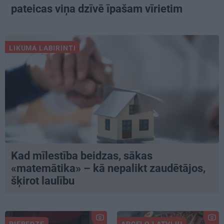
pateicas viņa dzīvē īpašam vīrietim
LIKUMA LABIRINTI
Kad mīlestība beidzas, sākas
«matemātika» – kā nepalikt zaudētājos,
šķirot laulību
PIEREDZE
APCEĻO LATVIJU