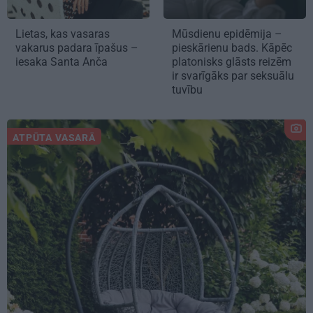
Lietas, kas vasaras
Mūsdienu epidēmija –
vakarus padara īpašus –
pieskārienu bads. Kāpēc
iesaka Santa Anča
platonisks glāsts reizēm
ir svarīgāks par seksuālu
tuvību
ATPŪTA VASARĀ