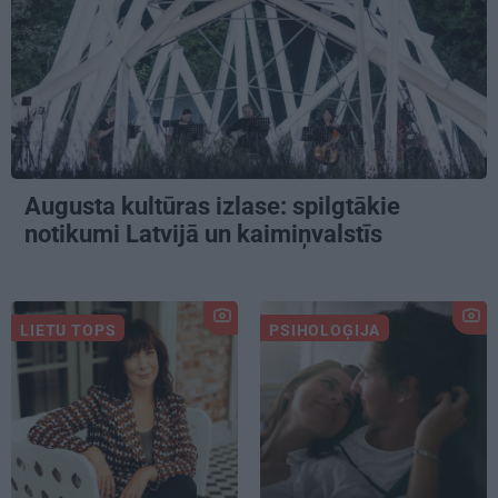
Augusta kultūras izlase: spilgtākie
notikumi Latvijā un kaimiņvalstīs
LIETU TOPS
PSIHOLOĢIJA