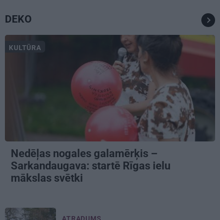
DEKO
KULTŪRA
Nedēļas nogales galamērķis –
Sarkandaugava: startē Rīgas ielu
mākslas svētki
ATRADUMS