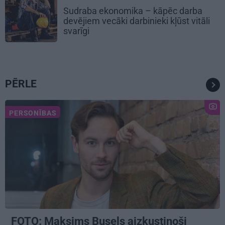
Sudraba ekonomika – kāpēc darba
devējiem vecāki darbinieki kļūst vitāli
svarīgi
PĒRLE
PERSONĪBAS
FOTO: Maksims Busels aizkustinoši