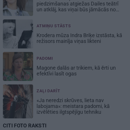
piedzimšanas atgiežas Dailes teātrī
un atklāj, kas viņai būs jāmācās no
jauna
ATMIŅU STĀSTS
Krodera mūza Indra Briķe izstāsta, kā
režisors mainīja viņas likteni
PADOMI
Magone dalās ar trikiem, kā ērti un
efektīvi lasīt ogas
ZAĻI DARĪT
«Ja neredzi skrūves, lieta nav
labojama»: meistara padomi, kā
izvēlēties ilgtspējīgu tehniku
CITI FOTO RAKSTI