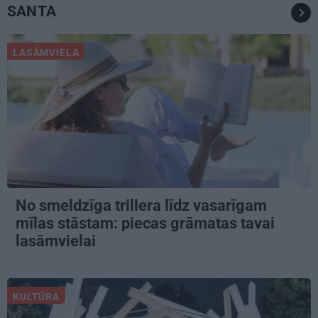
SANTA
LASĀMVIELA
No smeldzīga trillera līdz vasarīgam
mīlas stāstam: piecas grāmatas tavai
lasāmvielai
KULTŪRA