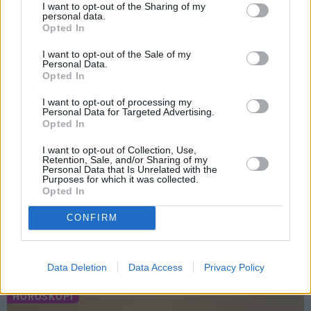
I want to opt-out of the Sharing of my
personal data.
Opted In
NAUDA
PIEMIŅAS STĀSTS
I want to opt-out of the Sale of my
Personal Data.
Opted In
I want to opt-out of processing my
Personal Data for Targeted Advertising.
Opted In
I want to opt-out of Collection, Use,
Retention, Sale, and/or Sharing of my
Personal Data that Is Unrelated with the
«Meitenes dienā var
«Līdz pēdējam brīdim
Purposes for which it was collected.
Opted In
nopelnīt pat vairākus
viņš tai sievietei ticēja…»
tūkstošus.» Šova «Karsti.
Alda Drēģera sievas un
CONFIRM
Krēta» uzvarētāja Loreta
drauga atmiņu stāsts
gatavojas sapņu darbam
Data Deletion
Data Access
Privacy Policy
HOROSKOPI