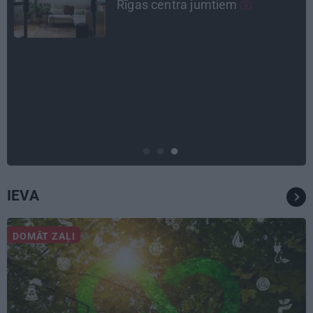
un jauno profesiju
CIEMOS
«Vectēvam vajadzēja to vērienu
būvējot.» Kā Grišānu ģimene
atjauno senās dzimtas mājas
IEVA
DOMĀT ZAĻI