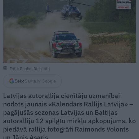
Foto: Publicitātes foto
Seko
Santa.lv Google
Latvijas autorallija cienītāju uzmanībai
nodots jaunais «Kalendārs Rallijs Latvijā» –
pagājušās sezonas Latvijas un Baltijas
autoralliju 12 spilgtu mirkļu apkopojums, ko
piedāvā rallija fotogrāfi Raimonds Volonts
un Jānis Asaris.