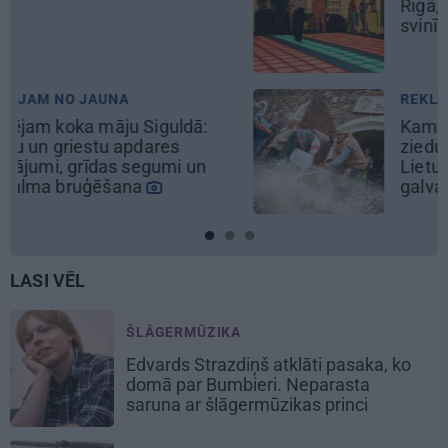
Rīgā, idejas atmiņā paliekošām
svinībām
REKLĀMRAKSTS
Kamēr dāmas bauda miljoniem
ziedu skaistumu, kungi atklāj
Lietuvas alus tradīciju
galvaspilsētu
LASI VĒL
ŠLĀGERMŪZIKA
Edvards Strazdiņš atklāti pasaka, ko
domā par Bumbieri. Neparasta
saruna ar šlāgermūzikas princi