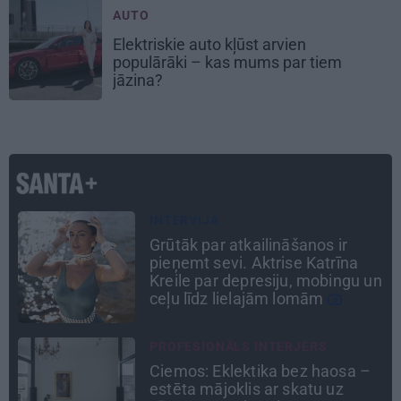
AUTO
Elektriskie auto kļūst arvien
populārāki – kas mums par tiem
jāzina?
SLAVENĪBU MĪLUĻI
«Cilvēki mēdz sāpināt, bet suns
mīl, neskatoties ne uz ko.»
n
Nikolaja Puzikova un sievas
Gitas mīlules – Faira un Late
INTERVIJA
Es gribu spēlēties tālāk! Sonora
Vaice atklāti par krīzēm, bērniem