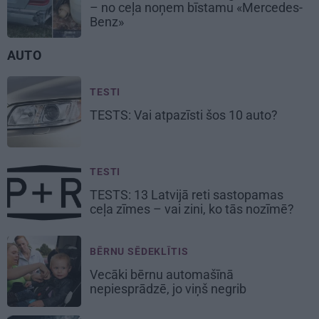
– no ceļa noņem bīstamu «Mercedes-
Benz»
AUTO
TESTI
TESTS: Vai atpazīsti šos
10 auto?
TESTI
TESTS:
13 Latvijā reti sastopamas
ceļa zīmes
– vai zini, ko tās nozīmē?
BĒRNU SĒDEKLĪTIS
Vecāki bērnu automašīnā
nepiesprādzē,
jo viņš negrib