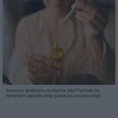
Sausums, apsārtums un kaprīza āda? Pazīmes, ka
nemanāmi sabojāts ādas galvenais aizsargvairogs