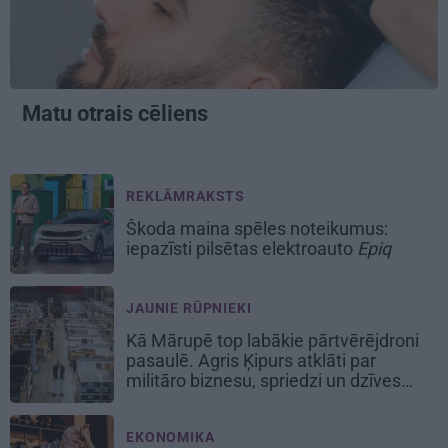
Matu otrais cēliens
REKLĀMRAKSTS
Škoda maina spēles noteikumus:
iepazīsti pilsētas elektroauto
Epiq
JAUNIE RŪPNIEKI
Kā Mārupē top labākie pārtvērējdroni
pasaulē. Agris Ķipurs atklāti par
militāro biznesu, spriedzi un dzīves
draivu
EKONOMIKA