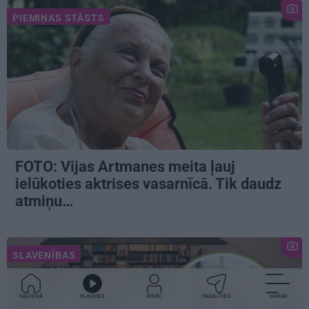
PIEMIŅAS STĀSTS
FOTO:
Vijas Artmanes meita
ļauj
ielūkoties aktrises vasarnīcā. Tik daudz
atmiņu…
SLAVENĪBAS
GALVENĀ
KLAUSIES
IENĀC
PADALĪTIES
VAIRĀK