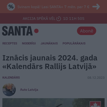
Svinam kopā! Lasi SANTA+ 7 mēn. par 7 €
AKCIJA SPĒKĀ VĒL
1D 11H 48S
Abonē
RECEPTES
NODERĪGI
JAUNĀKAIS
POPULĀRĀKAIS
Iznācis jaunais 2024. gada
«Kalendārs Rallijs Latvijā»
KALENDĀRS
08.12.2023
Auto Latvija