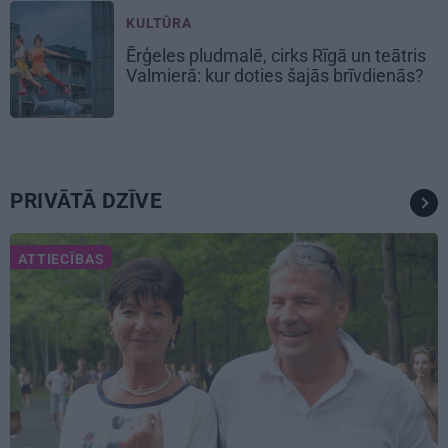
KULTŪRA
Ērģeles pludmalē, cirks Rīgā un teātris
Valmierā: kur doties šajās brīvdienās?
PRIVĀTĀ DZĪVE
ATTIECĪBAS