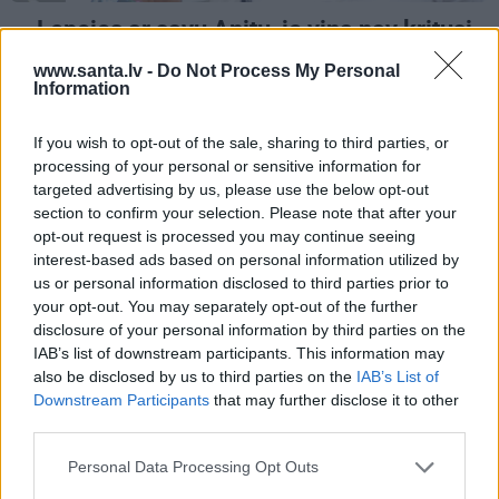
«Lepojos ar savu Anitu, jo viņa nav kritusi
vecumā!» Leiškalns atklāj abu
www.santa.lv -
Do Not Process My Personal
pārsteidzošo iepazīšanās stāstu
Information
If you wish to opt-out of the sale, sharing to third parties, or
processing of your personal or sensitive information for
ZIŅAS
targeted advertising by us, please use the below opt-out
section to confirm your selection. Please note that after your
opt-out request is processed you may continue seeing
interest-based ads based on personal information utilized by
us or personal information disclosed to third parties prior to
your opt-out. You may separately opt-out of the further
disclosure of your personal information by third parties on the
IAB’s list of downstream participants. This information may
also be disclosed by us to third parties on the
IAB’s List of
Downstream Participants
that may further disclose it to other
«Sāc domāt – kāpēc tik maz?» Viļčuka
third parties.
par savām lomām jaunajā Dailes teātra
sezonā
Personal Data Processing Opt Outs