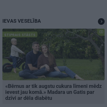
IEVAS VESELĪBA
STIPRAIS STĀSTS
«Bērnus ar tik augstu cukura līmeni mēdz
ievest jau komā.» Madara un Gatis par
dzīvi ar dēla diabētu