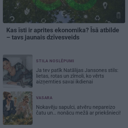
Kas īsti ir aprites ekonomika? Īsā atbilde
– tavs jaunais dzīvesveids
STILA NOSLĒPUMI
Ja tev patīk Natālijas Jansones stils:
lietas, rotas un zīmoli, ko vērts
aizņemties savai ikdienai
VASARA
Nokavēju sapulci, atvēru nepareizo
čatu un… nonācu mežā ar priekšnieci!