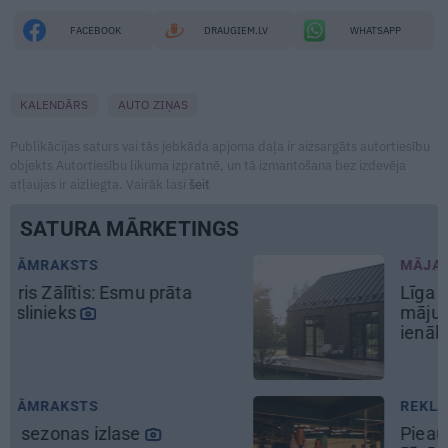
FACEBOOK
DRAUGIEM.LV
WHATSAPP
KALENDĀRS
AUTO ZIŅAS
Publikācijas saturs vai tās jebkāda apjoma daļa ir aizsargāts autortiesību
objekts Autortiesību likuma izpratnē, un tā izmantošana bez izdevēja
atļaujas ir aizliegta. Vairāk lasi
šeit
SATURA MĀRKETINGS
MĀJA
Līga un Ēriks būvē savu sapņu
māju: Brīdis, kad būvobjektā
ienāk māju izjūta
REKLĀMRAKSTS
Pieaugušo dzimšanas diena