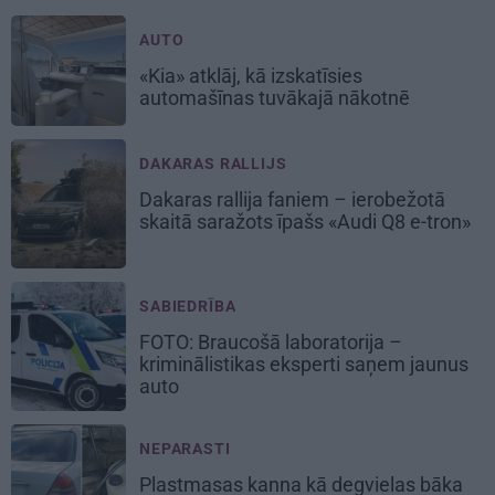
AUTO
«Kia» atklāj, kā izskatīsies
automašīnas tuvākajā nākotnē
DAKARAS RALLIJS
Dakaras rallija faniem – ierobežotā
skaitā saražots īpašs «Audi Q8 e-tron»
SABIEDRĪBA
FOTO: Braucošā laboratorija –
kriminālistikas eksperti saņem jaunus
auto
NEPARASTI
Plastmasas kanna kā degvielas bāka