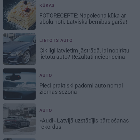
KŪKAS
FOTORECEPTE:
Napoleona kūka
ar
ābolu noti. Latviska bērnības garša!
LIETOTS AUTO
Cik ilgi latvietim jāstrādā, lai nopirktu
lietotu auto? Rezultāti neiepriecina
AUTO
Pieci praktiski padomi auto nomai
ziemas sezonā
AUTO
«Audi» Latvijā uzstādījis pārdošanas
rekordus