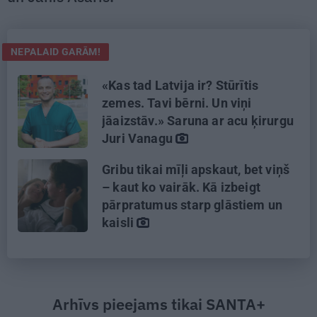
NEPALAID GARĀM!
«Kas tad Latvija ir? Stūrītis
zemes. Tavi bērni. Un viņi
jāaizstāv.» Saruna ar acu ķirurgu
Juri Vanagu
Gribu tikai mīļi apskaut, bet viņš
– kaut ko vairāk. Kā izbeigt
pārpratumus starp glāstiem un
kaisli
Arhīvs pieejams tikai SANTA+