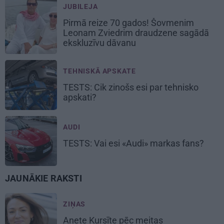
JUBILEJA
Pirmā reize 70 gados! Šovmenim
Leonam Zviedrim draudzene sagādā
ekskluzīvu dāvanu
TEHNISKĀ APSKATE
TESTS: Cik zinošs esi par
tehnisko
apskati?
AUDI
TESTS: Vai esi
«Audi»
markas fans?
JAUNĀKIE RAKSTI
ZIŅAS
Anete Kursīte pēc meitas