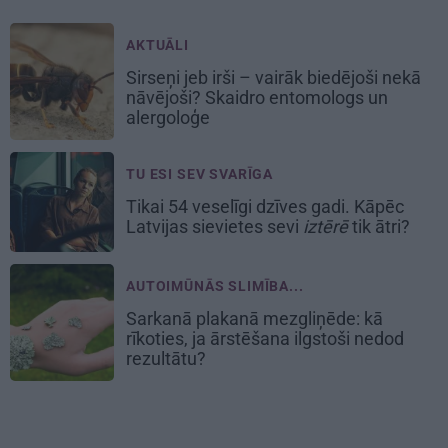
AKTUĀLI
Sirseņi jeb irši – vairāk biedējoši nekā
nāvējoši? Skaidro entomologs un
alergoloģe
TU ESI SEV SVARĪGA
Tikai 54 veselīgi dzīves gadi. Kāpēc
Latvijas sievietes sevi
iztērē
tik ātri?
AUTOIMŪNĀS SLIMĪBA...
Sarkanā plakanā mezgliņēde: kā
rīkoties, ja ārstēšana ilgstoši nedod
rezultātu?