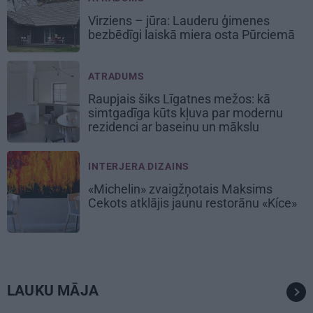
Virziens – jūra: Lauderu ģimenes
bezbēdīgi laiskā miera osta Pūrciemā
ATRADUMS
Raupjais šiks Līgatnes mežos: kā
simtgadīga kūts kļuva par modernu
rezidenci ar baseinu un mākslu
INTERJERA DIZAINS
«Michelin» zvaigžņotais Maksims
Cekots atklājis jaunu restorānu «Kíce»
LAUKU MĀJA