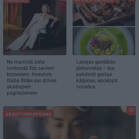
No mantotā zelta
Latvijas gardākās
lombardā līdz saviem
pieturvietas – kur
biznesiem. Investore
palutināt garšas
Baiba Blāķe par dzīves
kārpiņas, apceļojot
skarbajiem
novadus
pagriezieniem
SKAISTUMKOPŠANA