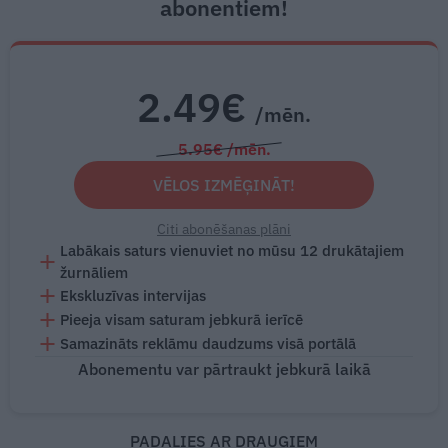
abonentiem!
2.49€
/mēn.
5.95€ /mēn.
VĒLOS IZMĒĢINĀT!
Citi abonēšanas plāni
Labākais saturs vienuviet no mūsu 12 drukātajiem
žurnāliem
Ekskluzīvas intervijas
Pieeja visam saturam jebkurā ierīcē
Samazināts reklāmu daudzums visā portālā
Abonementu var pārtraukt jebkurā laikā
PADALIES AR DRAUGIEM