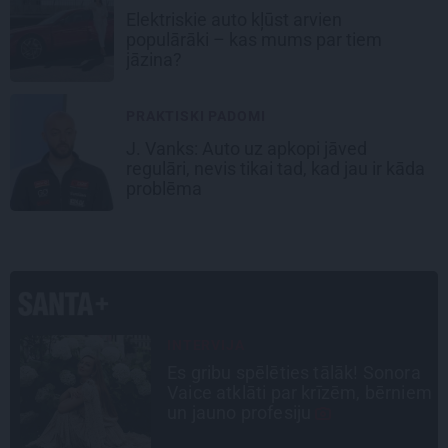
Elektriskie auto kļūst arvien
populārāki – kas mums par tiem
jāzina?
PRAKTISKI PADOMI
J. Vanks: Auto uz apkopi jāved
regulāri, nevis tikai tad, kad jau ir kāda
problēma
INTERVIJA
a
Grūtāk par atkailināšanos ir
em
pieņemt sevi. Aktrise Katrīna
Kreile par depresiju, mobingu un
ceļu līdz lielajām lomām