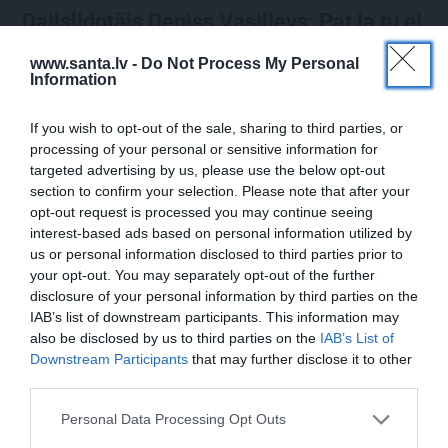
Daiļslidotājs Deniss Vasiļjevs: Pat ja tu ej
cauri ellei, turpini iet
www.santa.lv -
Do Not Process My Personal
Information
If you wish to opt-out of the sale, sharing to third parties, or
ZIŅAS
ĀRZEMĒS
processing of your personal or sensitive information for
targeted advertising by us, please use the below opt-out
section to confirm your selection. Please note that after your
opt-out request is processed you may continue seeing
interest-based ads based on personal information utilized by
us or personal information disclosed to third parties prior to
your opt-out. You may separately opt-out of the further
disclosure of your personal information by third parties on the
IAB’s list of downstream participants. This information may
Rociet un labi būs – kā
«Smalkā stila» zvaigzne
also be disclosed by us to third parties on the
IAB’s List of
aktieris Artūrs Skrastiņš
seriāla filmēšanas laikā
Downstream Participants
that may further disclose it to other
uzlādējas jaunajai
pārcietis smagu dzīves
third parties.
sezonai
posmu. Kā tagad klājas
Emetam?
Personal Data Processing Opt Outs