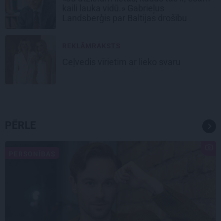
kaili lauka vidū.» Gabrieļus
Landsberģis par Baltijas drošību
REKLĀMRAKSTS
Ceļvedis vīrietim ar lieko svaru
PĒRLE
PERSONĪBAS