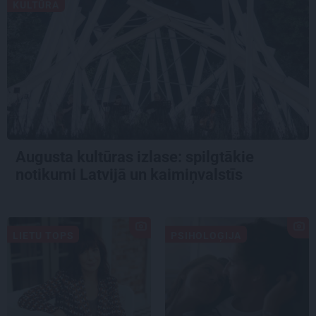
KULTŪRA
Augusta kultūras izlase: spilgtākie
notikumi Latvijā un kaimiņvalstīs
LIETU TOPS
PSIHOLOĢIJA