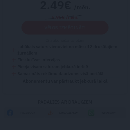
2.49€
/mēn.
5.95€ /mēn.
VĒLOS IZMĒĢINĀT!
Citi abonēšanas plāni
Labākais saturs vienuviet no mūsu 12 drukātajiem
žurnāliem
Ekskluzīvas intervijas
Pieeja visam saturam jebkurā ierīcē
Samazināts reklāmu daudzums visā portālā
Abonementu var pārtraukt jebkurā laikā
PADALIES AR DRAUGIEM
FACEBOOK
DRAUGIEM.LV
WHATSAPP