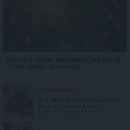
Kas īsti ir aprites ekonomika? Īsā atbilde
– tavs jaunais dzīvesveids
STILA NOSLĒPUMI
Ja tev patīk Natālijas Jansones stils:
lietas, rotas un zīmoli, ko vērts
aizņemties savai ikdienai
VASARA