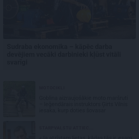
Sudraba ekonomika – kāpēc darba
devējiem vecāki darbinieki kļūst vitāli
svarīgi
MOTOCIKLI
Goblina aizraujošākie moto maršruti
– leģendārais instruktors Ģirts Vilnis
iesaka, kurp doties šovasar
STARPVALSTU ATTIEC...
«Ja atzīstam lietas, kādas tās ir, esam