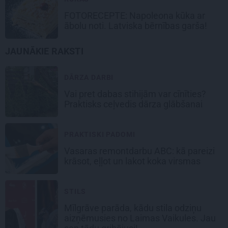
FOTORECEPTE:
Napoleona kūka
ar
ābolu noti. Latviska bērnības garša!
JAUNĀKIE RAKSTI
DĀRZA DARBI
Vai pret dabas stihijām var cīnīties?
Praktisks ceļvedis dārza glābšanai
PRAKTISKI PADOMI
Vasaras remontdarbu ABC: kā pareizi
krāsot, eļļot un lakot koka virsmas
STILS
Mīlgrāve parāda, kādu stila odziņu
aizņēmusies no Laimas Vaikules. Jau