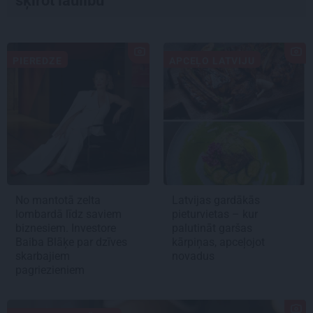
šķirot laulību
PIEREDZE
APCEĻO LATVIJU
No mantotā zelta
Latvijas gardākās
lombardā līdz saviem
pieturvietas – kur
biznesiem. Investore
palutināt garšas
Baiba Blāķe par dzīves
kārpiņas, apceļojot
skarbajiem
novadus
pagriezieniem