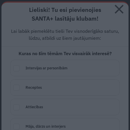
Abonē
Lieliski! Tu esi pievienojies
SANTA+ lasītāju klubam!
RECEPTES
NODERĪGI
JAUNĀKAIS
POPULĀRĀKAIS
Lai labāk piemeklētu tieši Tev visnoderīgāko saturu,
Atšķirīgas auto markas, bet
lūdzu, atbildi uz šiem jautājumiem:
vienādas detaļas
— tā var
Kuras no šīm tēmām Tev visvairāk interesē?
būt?
Intervijas ar personībām
JAUTĀJUMI UN ATBILDES
22.03.2019
Receptes
Auto Latvija
Attiecības
Māja, dārzs un interjers