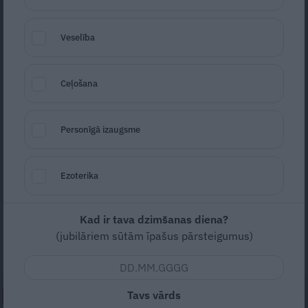
Veselība
Ceļošana
Foto: flickr.com/peterolthof
Personīgā izaugsme
Seko
Santa.lv Google
Autoražotāju savstarpējā konkurence ir
Ezoterika
sīva, tomēr arī bez abpusējas draudzības
šeit neiztikt. Piemēram, Opel un Saab
Kad ir tava dzimšanas diena?
pamanījās pat dalīties var kopīgām rezerves
(jubilāriem sūtām īpašus pārsteigumus)
daļām.
Tavs vārds
NEPALAID GARĀM!