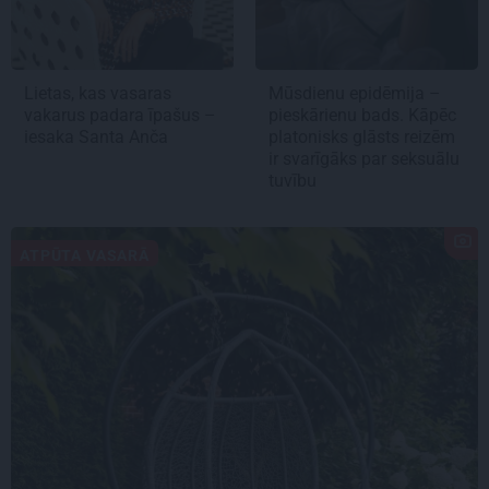
Lietas, kas vasaras
Mūsdienu epidēmija –
vakarus padara īpašus –
pieskārienu bads. Kāpēc
iesaka Santa Anča
platonisks glāsts reizēm
ir svarīgāks par seksuālu
tuvību
ATPŪTA VASARĀ