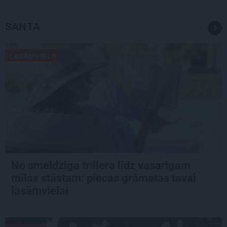
SANTA
LASĀMVIELA
No smeldzīga trillera līdz vasarīgam
mīlas stāstam: piecas grāmatas tavai
lasāmvielai