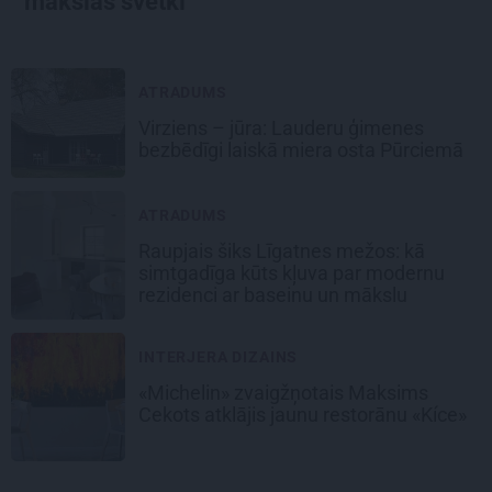
mākslas svētki
ATRADUMS
Virziens – jūra: Lauderu ģimenes
bezbēdīgi laiskā miera osta Pūrciemā
ATRADUMS
Raupjais šiks Līgatnes mežos: kā
simtgadīga kūts kļuva par modernu
rezidenci ar baseinu un mākslu
INTERJERA DIZAINS
«Michelin» zvaigžņotais Maksims
Cekots atklājis jaunu restorānu «Kíce»