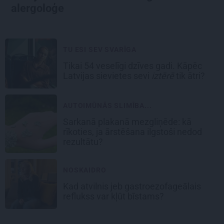
alergoloģe
TU ESI SEV SVARĪGA
Tikai 54 veselīgi dzīves gadi. Kāpēc
Latvijas sievietes sevi
iztērē
tik ātri?
AUTOIMŪNĀS SLIMĪBA...
Sarkanā plakanā mezgliņēde: kā
rīkoties, ja ārstēšana ilgstoši nedod
rezultātu?
NOSKAIDRO
Kad atvilnis jeb gastroezofageālais
reflukss var kļūt bīstams?