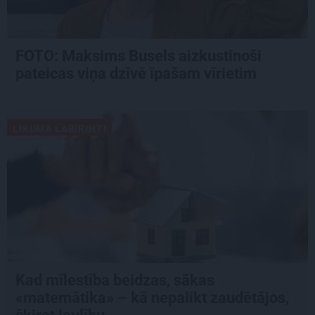
FOTO: Maksims Busels aizkustinoši
pateicas viņa dzīvē īpašam vīrietim
LIKUMA LABIRINTI
Kad mīlestība beidzas, sākas
«matemātika» – kā nepalikt zaudētājos,