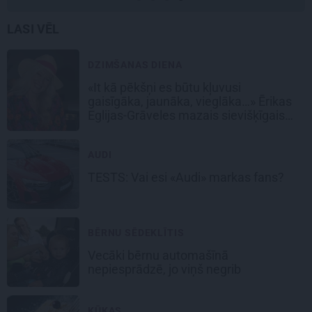
LASI VĒL
DZIMŠANAS DIENA
«It kā pēkšņi es būtu kļuvusi
gaisīgāka, jaunāka, vieglāka…» Ērikas
Eglijas-Grāveles mazais sievišķīgais
noslēpums
AUDI
TESTS: Vai esi
«Audi»
markas fans?
BĒRNU SĒDEKLĪTIS
Vecāki bērnu automašīnā
nepiesprādzē,
jo viņš negrib
KŪKAS