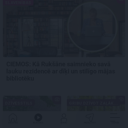
SLAVENĪBAS
CIEMOS: Kā Rukšāne saimnieko savā
lauku rezidencē ar dīķi un stilīgo mājas
bibliotēku
DZĪVESSTILS
GRIBU DZĪVOT ZAĻĀK...
GALVENĀ
KLAUSIES
IENĀC
PADALĪTIES
VAIRĀK