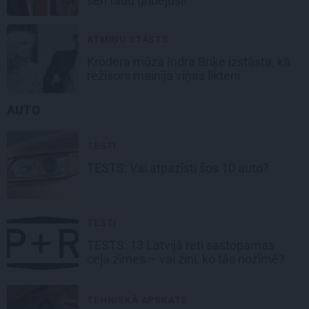
sen tādu gribējusi!
ATMIŅU STĀSTS
Krodera mūza Indra Briķe izstāsta, kā
režisors mainīja viņas likteni
AUTO
TESTI
TESTS: Vai atpazīsti šos
10 auto?
TESTI
TESTS:
13 Latvijā reti sastopamas
ceļa zīmes
– vai zini, ko tās nozīmē?
TEHNISKĀ APSKATE