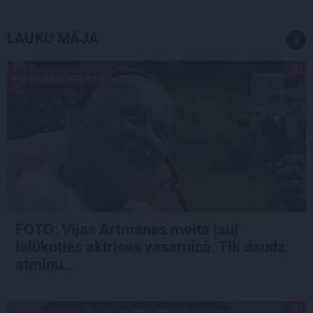
LAUKU MĀJA
PIEMIŅAS STĀSTS
FOTO:
Vijas Artmanes meita
ļauj
ielūkoties aktrises vasarnīcā. Tik daudz
atmiņu…