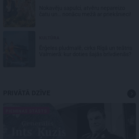
Nokavēju sapulci, atvēru nepareizo
čatu un… nonācu mežā ar priekšnieci!
KULTŪRA
Ērģeles pludmalē, cirks Rīgā un teātris
Valmierā: kur doties šajās brīvdienās?
PRIVĀTĀ DZĪVE
PIEMIŅAS STĀSTS