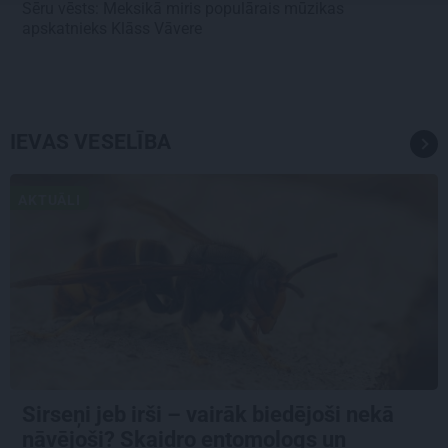
Sēru vēsts: Meksikā miris populārais mūzikas
apskatnieks Klāss Vāvere
IEVAS VESELĪBA
AKTUĀLI
Sirseņi jeb irši – vairāk biedējoši nekā
nāvējoši? Skaidro entomologs un