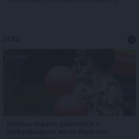
nemanāmi sabojāts ādas galvenais aizsargvairogs
DEKO
KULTŪRA
Nedēļas nogales galamērķis –
Sarkandaugava: startē Rīgas ielu