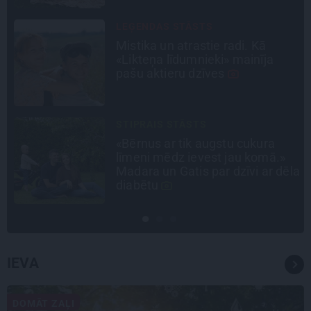
PERSONĪBAS
Noklusētās dzimtas saites,
attiecības ar brāli un 7. bērns kā
brīnums: atklāta saruna ar Andri
Raču
INTERVIJA
Tumši samtaina balss un
tērauda mugurkauls. Raimonda
la
Paula jaunā mūza – Gerda
Timrota
IEVA
DOMĀT ZAĻI