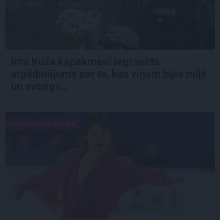
Inta Ķuža kapakmenī iegravēts
atgādinājums par to, kas viņam bijis mīļš
un svarīgs…
DZIMŠANAS DIENA