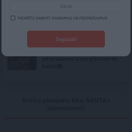
«Todien viņš devās apciemot
mammu…» Draugi stāsta, kāds
PIEKRĪTU SAŅEMT JAUNUMUS UN PIEDĀVĀJUMUS
bija Priekulē policista
nogalinātais modes mākslinieks
Saglabāt
Gribu tikai mīļi apskaut, bet viņš
– kaut ko vairāk. Kā izbeigt
pārpratumus starp glāstiem un
kaisli
Arhīvs pieejams tikai SANTA+
abonentiem!