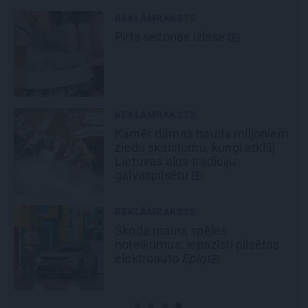
JAUNIE RŪPNIEKI
Kā Mārupē top labākie
pārtvērējdroni pasaulē. Agris
Ķipurs atklāti par militāro
biznesu, spriedzi un dzīves
draivu
REKLĀMRAKSTS
Pieaugušo dzimšanas diena
Rīgā, idejas atmiņā paliekošām
svinībām
REKLĀMRAKSTS
No kā ir atkarīgas elektroauto
uzlādes izmaksas? Skaidro Viršu
eksperti