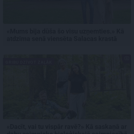
«Mums bija dūša šo visu uzņemties.» Kā
atdzima senā viensēta Salacas krastā
GRIBU DZĪVOT ZAĻĀK
«Dacīt, vai tu vispār ravē?» Kā saskaņā ar