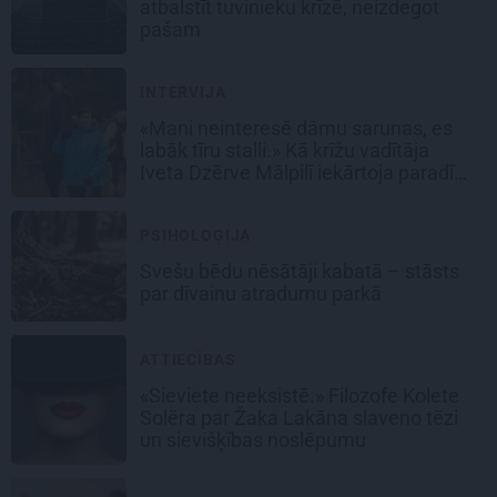
atbalstīt tuvinieku krīzē, neizdegot
pašam
INTERVIJA
«Mani neinteresē dāmu sarunas, es
labāk tīru stalli.» Kā krīžu vadītāja
Iveta Dzērve Mālpilī iekārtoja paradīzi
zirgiem
PSIHOLOĢIJA
Svešu bēdu nēsātāji kabatā – stāsts
par dīvainu atradumu parkā
ATTIECĪBAS
«Sieviete neeksistē.» Filozofe Kolete
Solēra par Žaka Lakāna slaveno tēzi
un sievišķības noslēpumu