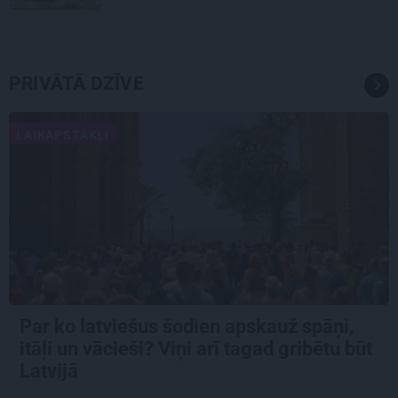
PRIVĀTĀ DZĪVE
LAIKAPSTĀKĻI
Par ko latviešus šodien apskauž spāņi,
itāļi un vācieši? Viņi arī tagad gribētu būt
Latvijā