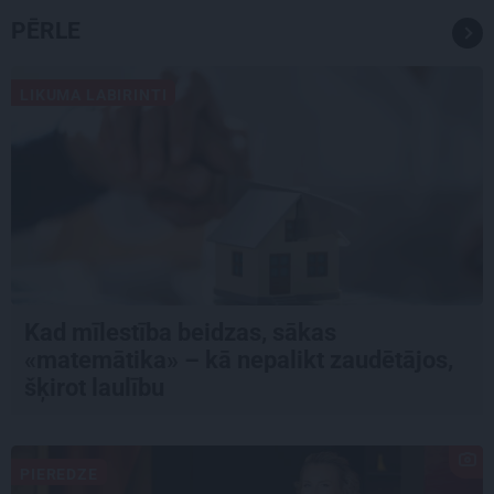
PĒRLE
LIKUMA LABIRINTI
Kad mīlestība beidzas, sākas
«matemātika» – kā nepalikt zaudētājos,
šķirot laulību
PIEREDZE