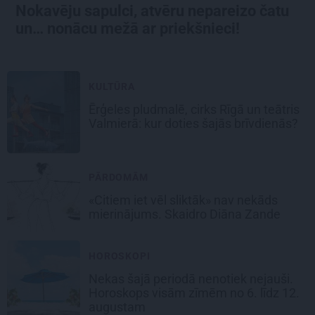
Nokavēju sapulci, atvēru nepareizo čatu
un… nonācu mežā ar priekšnieci!
KULTŪRA
Ērģeles pludmalē, cirks Rīgā un teātris
Valmierā: kur doties šajās brīvdienās?
PĀRDOMĀM
«Citiem iet vēl sliktāk» nav nekāds
mierinājums. Skaidro Diāna Zande
HOROSKOPI
Nekas šajā periodā nenotiek nejauši.
Horoskops visām zīmēm no 6. līdz 12.
augustam