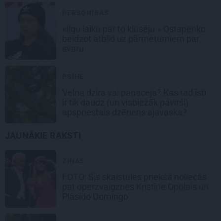
PERSONĪBAS
«Ilgu laiku par to klusēju.» Ostapenko
beidzot atbild uz pārmetumiem par
svaru
PSIHE
Velna dzira vai panaceja? Kas tad īsti
ir tik daudz (un visbiežāk pavirši)
apspriestais dzēriens ajavaska?
JAUNĀKIE RAKSTI
ZIŅAS
FOTO: Šīs skaistules priekšā noliecās
pat operzvaigznes Kristīne Opolais un
Plasido Domingo