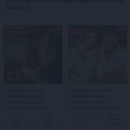
dabu saimnieko bioloģiskajā saimniecībā
Mazjāņi
IETEIKUMS
MĀJA
Praktiski, gardi un
CIEMOS:
Kā Elmārs
iedvesmojoši: pieci
Tannis ar sievu
atradumi skaistākai
saimnieko varenā
vasaras baudīšanai
četrstāvu mājā.
Precēti
jau 2 gadus!
GALVENĀ
IENĀC
PADALĪTIES
VAIRĀK