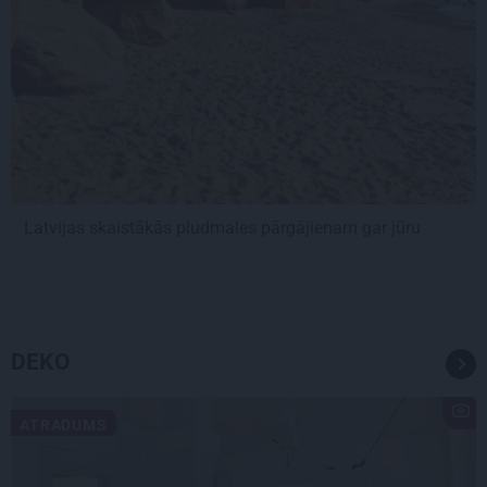
Latvijas skaistākās pludmales pārgājienam gar jūru
DEKO
ATRADUMS