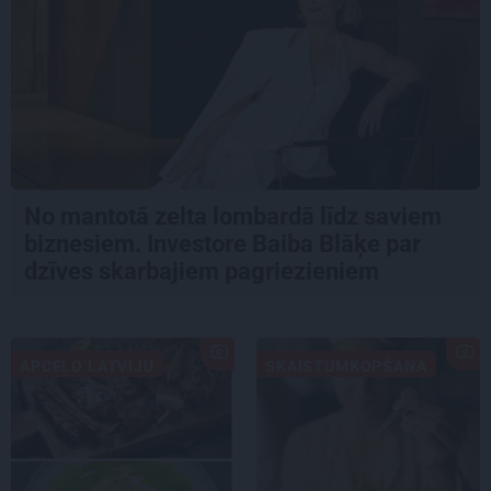
No mantotā zelta lombardā līdz saviem
biznesiem. Investore Baiba Blāķe par
dzīves skarbajiem pagriezieniem
APCEĻO LATVIJU
SKAISTUMKOPŠANA