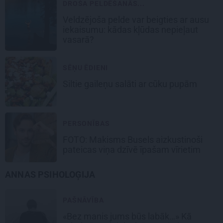
DROŠA PELDĒŠANĀS...
Veldzējoša pelde var beigties ar ausu
iekaisumu: kādas kļūdas nepieļaut
vasarā?
SĒŅU ĒDIENI
Siltie gaileņu salāti
ar cūku pupām
PERSONĪBAS
FOTO: Makisms Busels aizkustinoši
pateicas viņa dzīvē īpašam vīrietim
ANNAS PSIHOLOĢIJA
PAŠNĀVĪBA
«Bez manis jums būs labāk…» Kā