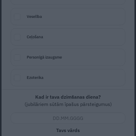
Veselība
Ceļošana
Personīgā izaugsme
Foto: Kadrs no video
No kādas dabas stihijas glābās dzīvnieki?
Ezoterika
UGUNSGRĒKA
Kad ir tava dzimšanas diena?
(jubilāriem sūtām īpašus pārsteigumus)
PLŪDIEM
ZEMESTRĪCES
Tavs vārds
LAVĪNAS