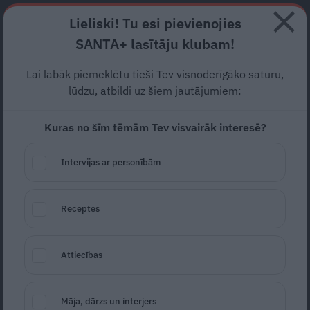
Abonē
Lieliski! Tu esi pievienojies
SANTA+ lasītāju klubam!
RECEPTES
NODERĪGI
JAUNĀKAIS
POPULĀRĀKAIS
Lai labāk piemeklētu tieši Tev visnoderīgāko saturu,
TESTS: Cik daudz tu zini par
lūdzu, atbildi uz šiem jautājumiem:
titulēto filmu «Straume»?
Kuras no šīm tēmām Tev visvairāk interesē?
TESTI
23.01.2025
Intervijas ar personībām
Santa.lv
Redakcija
portals@santa.lv
Receptes
Laiks noskaidrot, cik vērīgs «Straumes»
skatītājs esi Tu!
Attiecības
Māja, dārzs un interjers