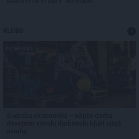
ietekmē vidi un ko darīt ar lieko apģērbu
KLUBS
EKONOMIKA
Sudraba ekonomika – kāpēc darba
devējiem vecāki darbinieki kļūst vitāli
svarīgi