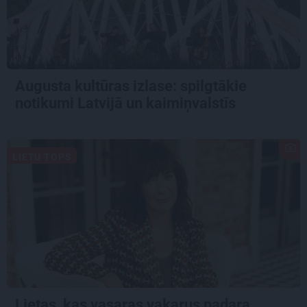
Augusta kultūras izlase: spilgtākie
notikumi Latvijā un kaimiņvalstīs
LIETU TOPS
Lietas, kas vasaras vakarus padara