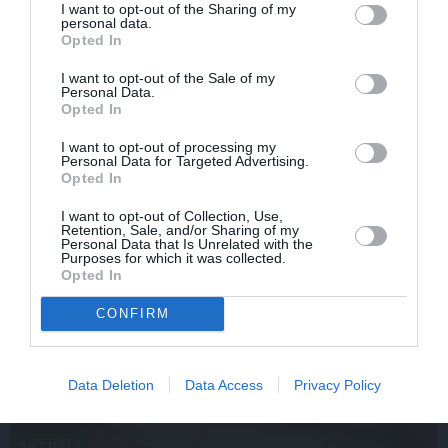
I want to opt-out of the Sharing of my
personal data.
Opted In
I want to opt-out of the Sale of my
Personal Data.
Opted In
I want to opt-out of processing my
Personal Data for Targeted Advertising.
Opted In
I want to opt-out of Collection, Use,
Retention, Sale, and/or Sharing of my
Personal Data that Is Unrelated with the
Aktrise Lidija Pupure izglābj draudzeni un nonāk pie
Purposes for which it was collected.
skumjas atklāsmes
Opted In
CONFIRM
Data Deletion
Data Access
Privacy Policy
IEVAS VESELĪBA
AKTUĀLI