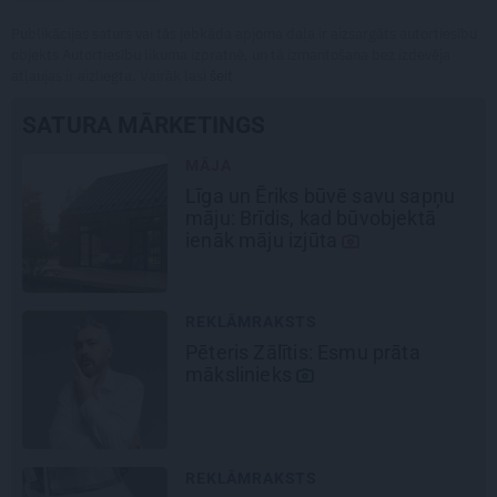
Publikācijas saturs vai tās jebkāda apjoma daļa ir aizsargāts autortiesību
objekts Autortiesību likuma izpratnē, un tā izmantošana bez izdevēja
atļaujas ir aizliegta. Vairāk lasi
šeit
SATURA MĀRKETINGS
MĀJA
Līga un Ēriks būvē savu sapņu
māju: Brīdis, kad būvobjektā
ienāk māju izjūta
REKLĀMRAKSTS
Pēteris Zālītis: Esmu prāta
mākslinieks
REKLĀMRAKSTS