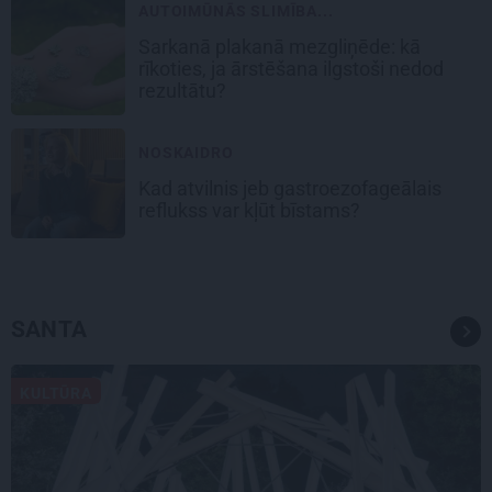
AUTOIMŪNĀS SLIMĪBA...
Sarkanā plakanā mezgliņēde: kā
rīkoties, ja ārstēšana ilgstoši nedod
rezultātu?
NOSKAIDRO
Kad atvilnis jeb gastroezofageālais
reflukss var kļūt bīstams?
SANTA
KULTŪRA