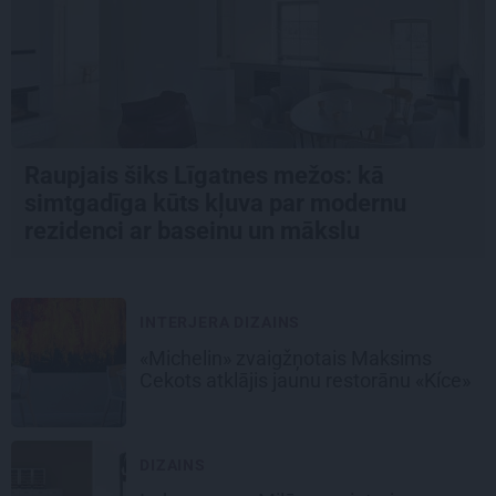
Raupjais šiks Līgatnes mežos: kā
simtgadīga kūts kļuva par modernu
rezidenci ar baseinu un mākslu
INTERJERA DIZAINS
«Michelin» zvaigžņotais Maksims
Cekots atklājis jaunu restorānu «Kíce»
DIZAINS