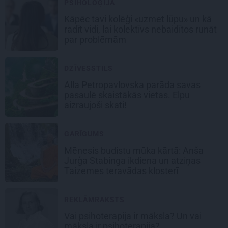
PSIHOLOĢIJA
Kāpēc tavi kolēģi «uzmet lūpu» un kā
radīt vidi, lai kolektīvs nebaidītos runāt
par problēmām
DZĪVESSTILS
Alla Petropavlovska parāda savas
pasaulē skaistākās vietas. Elpu
aizraujoši skati!
GARĪGUMS
Mēnesis budistu mūka kārtā: Anša
Jurģa Stabinga ikdiena un atziņas
Taizemes teravādas klosterī
REKLĀMRAKSTS
Vai psihoterapija ir māksla? Un vai
māksla ir psihoterapija?