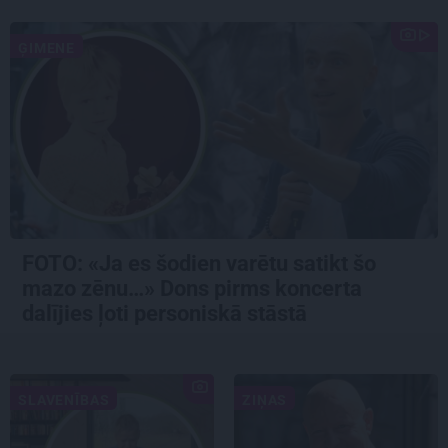
ĢIMENE
FOTO: «Ja es šodien varētu satikt šo
mazo zēnu…» Dons pirms koncerta
dalījies ļoti personiskā stāstā
SLAVENĪBAS
ZIŅAS