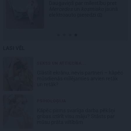
Daugaviņš par mīlestību pret
Mercedes
un
kosmisko
jaunā
elektroauto pieredzi
LASI VĒL
SEKSS UN ATTIECĪBA...
Glāstīt ekrānu, nevis partneri – kāpēc
mūsdienās mīlējamies arvien retāk
un retāk?
PSIHOLOĢIJA
Kāpēc pirms svarīga darba pēkšņi
gribas iztīrīt visu māju? Stāsts par
mūsu prāta viltībām