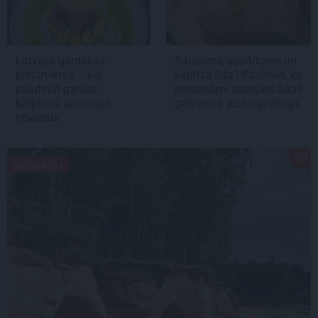
Latvijas gardākās
Sausums, apsārtums un
pieturvietas – kur
kaprīza āda? Pazīmes, ka
palutināt garšas
nemanāmi sabojāts ādas
kārpiņas, apceļojot
galvenais aizsargvairogs
novadus
NODERĪGI