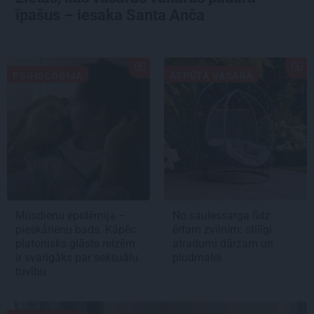
īpašus – iesaka Santa Anča
PSIHOLOĢIJA
ATPŪTA VASARĀ
Mūsdienu epidēmija –
No saulessarga līdz
pieskārienu bads. Kāpēc
ērtam zvilnim: stilīgi
platonisks glāsts reizēm
atradumi dārzam un
ir svarīgāks par seksuālu
pludmalei
tuvību