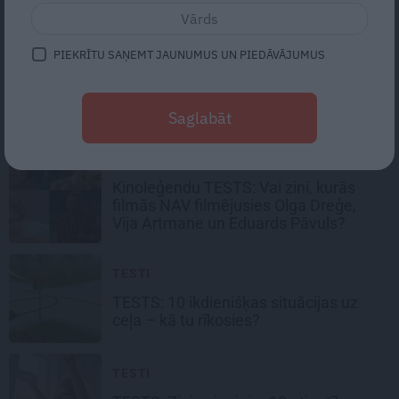
PIEKRĪTU SAŅEMT JAUNUMUS UN PIEDĀVĀJUMUS
POPULĀRĀKIE TESTI
Saglabāt
TESTI
Kinoleģendu TESTS: Vai zini, kurās
filmās
NAV filmējusies Olga Dreģe,
Vija Artmane un Eduards Pāvuls?
TESTI
TESTS: 10 ikdienišķas situācijas uz
ceļa –
kā tu rīkosies?
TESTI