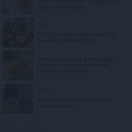
TESTS: Zini vai mini –
10 atjautības
uzdevumi.
Būs jautri!
TESTI
TESTS:
Latvieša vasaras
gardumi.
Vai zini un mīli tos visus?
CSDD teorijas tests B kategorijai.
Pārbaudi savas ceļu satiksmes
noteikumu zināšanas!
TESTS
TESTS:
Kurš Rīgas mikrorajons
redzams attēlā?
TESTI
STRAUME