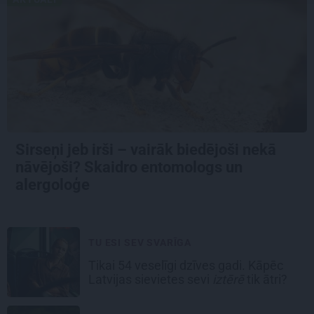
Sirseņi jeb irši – vairāk biedējoši nekā
nāvējoši? Skaidro entomologs un
alergoloģe
TU ESI SEV SVARĪGA
Tikai 54 veselīgi dzīves gadi. Kāpēc
Latvijas sievietes sevi
iztērē
tik ātri?