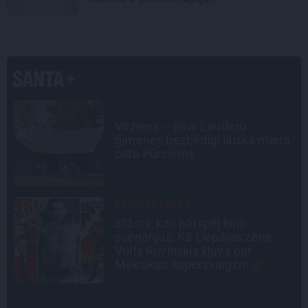
CEĻOJUMA PLĀNS
Draudzeņu ceļojums bez
a
drāmām: noderīgi padomi
plānošanai un 16 galamērķu
idejas
INTERVIJA
«Nevajag kalnos tēlot varoņus!
Tie ātri noliks pie vietas.»
Alpīnists Atis Plakans, kurš
pieredzējis biedra bojāeju
INTERVIJA