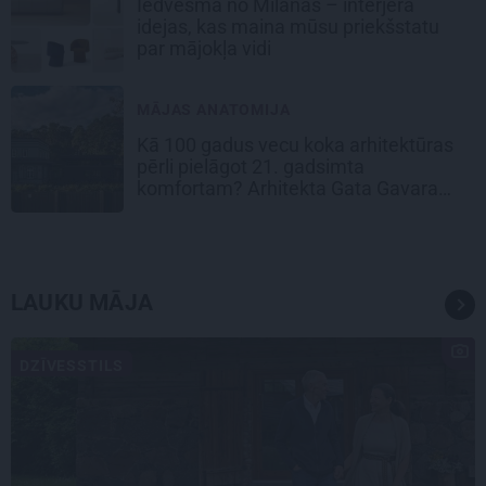
Iedvesma no Milānas – interjera
idejas, kas maina mūsu priekšstatu
par mājokļa vidi
MĀJAS ANATOMIJA
Kā 100 gadus vecu koka arhitektūras
pērli pielāgot 21. gadsimta
komfortam? Arhitekta Gata Gavara
pieredze
LAUKU MĀJA
DZĪVESSTILS