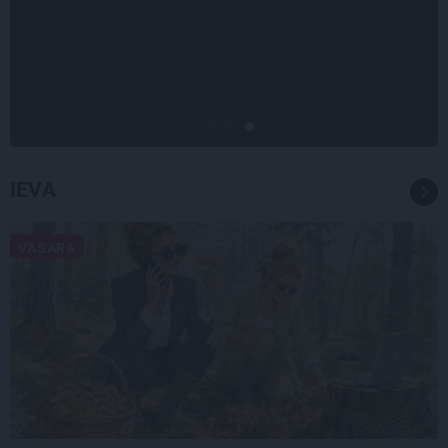
Tumši samtaina balss un
tērauda mugurkauls. Raimonda
Paula jaunā mūza – Gerda
Timrota
IEVA
VASARA