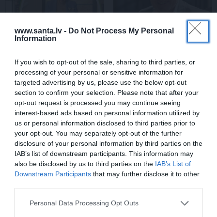
www.santa.lv -
Do Not Process My Personal
Information
If you wish to opt-out of the sale, sharing to third parties, or
processing of your personal or sensitive information for
CIEMOS: Kā Rukšāne
Aktieris Ģirts Ķesteris
targeted advertising by us, please use the below opt-out
saimnieko savā lauku
atkal piedzīvojis
rezidencē ar dīķi un
pārvērtības. Pie tām cītīgi
section to confirm your selection. Please note that after your
stilīgo mājas bibliotēku
strādājis!
opt-out request is processed you may continue seeing
interest-based ads based on personal information utilized by
us or personal information disclosed to third parties prior to
your opt-out. You may separately opt-out of the further
ZIŅAS
disclosure of your personal information by third parties on the
IAB’s list of downstream participants. This information may
also be disclosed by us to third parties on the
IAB’s List of
Downstream Participants
that may further disclose it to other
third parties.
Personal Data Processing Opt Outs