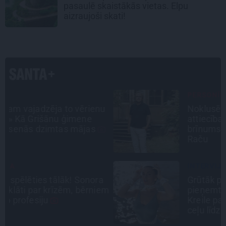
pasaulē skaistākās vietas. Elpu
aizraujoši skati!
PERSONĪBAS
u
Noklusētās dzimtas saites,
attiecības ar brāli un 7. bērns kā
brīnums: atklāta saruna ar Andri
Raču
INTERVIJA
a
Grūtāk par atkailināšanos ir
em
pieņemt sevi. Aktrise Katrīna
Kreile par depresiju, mobingu un
ceļu līdz lielajām lomām