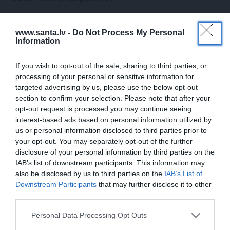
www.santa.lv -
Do Not Process My Personal
ZIŅAS
Information
If you wish to opt-out of the sale, sharing to third parties, or
processing of your personal or sensitive information for
targeted advertising by us, please use the below opt-out
section to confirm your selection. Please note that after your
opt-out request is processed you may continue seeing
interest-based ads based on personal information utilized by
us or personal information disclosed to third parties prior to
your opt-out. You may separately opt-out of the further
Rociet un labi būs – kā aktieris Artūrs
disclosure of your personal information by third parties on the
Skrastiņš uzlādējas jaunajai sezonai
IAB’s list of downstream participants. This information may
also be disclosed by us to third parties on the
IAB’s List of
Downstream Participants
that may further disclose it to other
third parties.
ĀRZEMĒS
SĒRU VĒSTS
Personal Data Processing Opt Outs