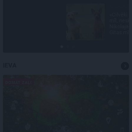
SLAVENĪBU MĪLUĻI
«Cilvēki mēdz sāpināt, bet suns
mīl, neskatoties ne uz ko.»
Nikolaja Puzikova un sievas
Gitas mīlules – Faira un Late
IEVA
DOMĀT ZAĻI