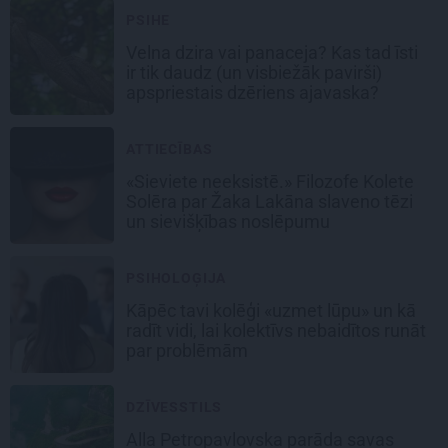
PSIHE
Velna dzira vai panaceja? Kas tad īsti
ir tik daudz (un visbiežāk pavirši)
apspriestais dzēriens ajavaska?
ATTIECĪBAS
«Sieviete neeksistē.» Filozofe Kolete
Solēra par Žaka Lakāna slaveno tēzi
un sievišķības noslēpumu
PSIHOLOĢIJA
Kāpēc tavi kolēģi «uzmet lūpu» un kā
radīt vidi, lai kolektīvs nebaidītos runāt
par problēmām
DZĪVESSTILS
Alla Petropavlovska parāda savas