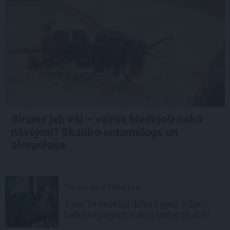
AKTUĀLI
Sirseņi jeb irši – vairāk biedējoši nekā
nāvējoši? Skaidro entomologs un
alergoloģe
TU ESI SEV SVARĪGA
Tikai 54 veselīgi dzīves gadi. Kāpēc
Latvijas sievietes sevi
iztērē
tik ātri?