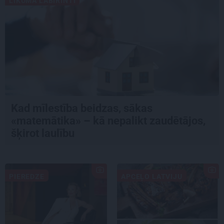
LIKUMA LABIRINTI
Kad mīlestība beidzas, sākas
«matemātika» – kā nepalikt zaudētājos,
šķirot laulību
PIEREDZE
APCEĻO LATVIJU