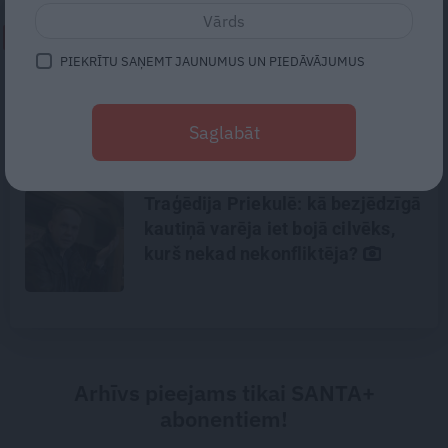
NEPALAID GARĀM!
PIEKRĪTU SAŅEMT JAUNUMUS UN PIEDĀVĀJUMUS
«Nevajag kalnos tēlot varoņus!
Tie ātri noliks pie vietas.»
Saglabāt
Alpīnists Atis Plakans, kurš
pieredzējis biedra bojāeju
Traģēdija Priekulē: kā bezjēdzīgā
kautiņā varēja iet bojā cilvēks,
kurš nekad nekonfliktēja?
Arhīvs pieejams tikai SANTA+
abonentiem!