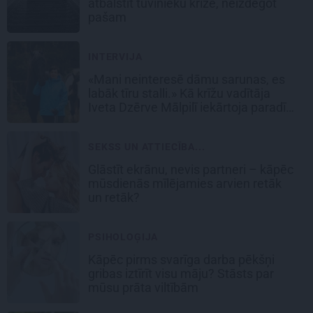
atbalstīt tuvinieku krīzē, neizdegot
pašam
INTERVIJA
«Mani neinteresē dāmu sarunas, es
labāk tīru stalli.» Kā krīžu vadītāja
Iveta Dzērve Mālpilī iekārtoja paradīzi
zirgiem
SEKSS UN ATTIECĪBA...
Glāstīt ekrānu, nevis partneri – kāpēc
mūsdienās mīlējamies arvien retāk
un retāk?
PSIHOLOĢIJA
Kāpēc pirms svarīga darba pēkšņi
gribas iztīrīt visu māju? Stāsts par
mūsu prāta viltībām