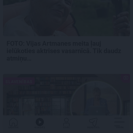
FOTO:
Vijas Artmanes meita
ļauj
ielūkoties aktrises vasarnīcā. Tik daudz
atmiņu…
SLAVENĪBAS
GALVENĀ
KLAUSIES
IENĀC
PADALĪTIES
VAIRĀK