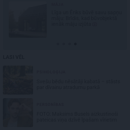
MĀJA
Līga un Ēriks būvē savu sapņu
māju: Brīdis, kad būvobjektā
ienāk māju izjūta
LASI VĒL
PSIHOLOĢIJA
Svešu bēdu nēsātāji kabatā – stāsts
par dīvainu atradumu parkā
PERSONĪBAS
FOTO: Maksims Busels aizkustinoši
pateicas viņa dzīvē īpašam vīrietim