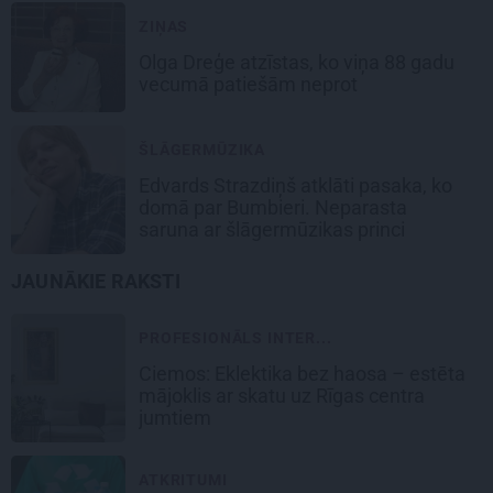
ZIŅAS
Olga Dreģe atzīstas, ko viņa 88 gadu
vecumā patiešām neprot
ŠLĀGERMŪZIKA
Edvards Strazdiņš atklāti pasaka, ko
domā par Bumbieri. Neparasta
saruna ar šlāgermūzikas princi
JAUNĀKIE RAKSTI
PROFESIONĀLS INTER...
Ciemos: Eklektika bez haosa – estēta
mājoklis ar skatu uz Rīgas centra
jumtiem
ATKRITUMI