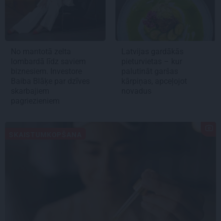
No mantotā zelta
Latvijas gardākās
lombardā līdz saviem
pieturvietas – kur
biznesiem. Investore
palutināt garšas
Baiba Blāķe par dzīves
kārpiņas, apceļojot
skarbajiem
novadus
pagriezieniem
SKAISTUMKOPŠANA