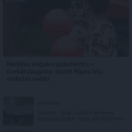
KULTŪRA
Nedēļas nogales galamērķis –
Sarkandaugava: startē Rīgas ielu
mākslas svētki
ATRADUMS
Virziens – jūra: Lauderu ģimenes
bezbēdīgi laiskā miera osta Pūrciemā