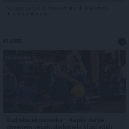
No saulessarga līdz ērtam zvilnim: stilīgi atradumi
dārzam un pludmalei
KLUBS
EKONOMIKA
Sudraba ekonomika – kāpēc darba
devējiem vecāki darbinieki kļūst vitāli