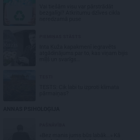
Vai tiešām visu var pārstrādāt
bezgalīgi? Atkritumu dzīves cikla
neredzamā puse
PIEMIŅAS STĀSTS
Inta Ķuža kapakmenī iegravēts
atgādinājums par to, kas viņam bijis
mīļš un svarīgs…
TESTI
TESTS: Cik labi tu izproti klimata
pārmaiņas?
ANNAS PSIHOLOĢIJA
PAŠNĀVĪBA
«Bez manis jums būs labāk…» Kā