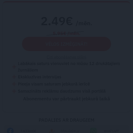
2.49€
/mēn.
5.95€ /mēn.
VĒLOS IZMĒĢINĀT!
Citi abonēšanas plāni
Labākais saturs vienuviet no mūsu 12 drukātajiem
žurnāliem
Ekskluzīvas intervijas
Pieeja visam saturam jebkurā ierīcē
Samazināts reklāmu daudzums visā portālā
Abonementu var pārtraukt jebkurā laikā
PADALIES AR DRAUGIEM
FACEBOOK
DRAUGIEM.LV
WHATSAPP