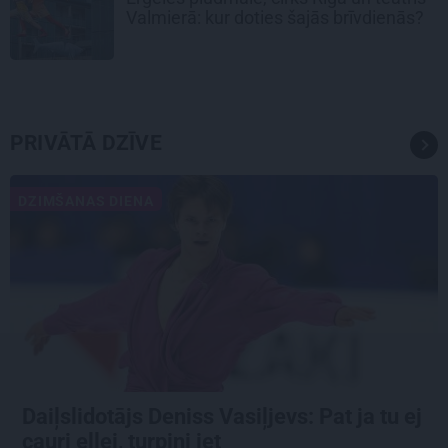
Valmierā: kur doties šajās brīvdienās?
PRIVĀTĀ DZĪVE
DZIMŠANAS DIENA
Daiļslidotājs Deniss Vasiļjevs: Pat ja tu ej
cauri ellei, turpini iet