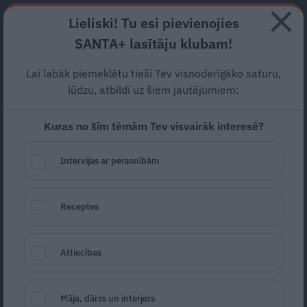
Abonē
Lieliski! Tu esi pievienojies
SANTA+ lasītāju klubam!
RECEPTES
NODERĪGI
JAUNĀKAIS
POPULĀRĀKAIS
Lai labāk piemeklētu tieši Tev visnoderīgāko saturu,
Attālinātais darbs.
lūdzu, atbildi uz šiem jautājumiem:
Programmas un rīki, kas
Kuras no šīm tēmām Tev visvairāk interesē?
saglabās produktivitāti
Intervijas ar personībām
KARJERA UN BIZNESS
13.04.2022
Santa.lv
Receptes
Redakcija
portals@santa.lv
Attiecības
Māja, dārzs un interjers