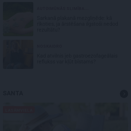
AUTOIMŪNĀS SLIMĪBA...
Sarkanā plakanā mezgliņēde: kā
rīkoties, ja ārstēšana ilgstoši nedod
rezultātu?
NOSKAIDRO
Kad atvilnis jeb gastroezofageālais
reflukss var kļūt bīstams?
SANTA
LASĀMVIELA