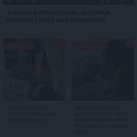
Augusta kultūras izlase: spilgtākie
notikumi Latvijā un kaimiņvalstīs
LIETU TOPS
PSIHOLOĢIJA
Lietas, kas vasaras
Mūsdienu epidēmija –
vakarus padara īpašus –
pieskārienu bads. Kāpēc
iesaka Santa Anča
platonisks glāsts reizēm
ir svarīgāks par seksuālu
tuvību