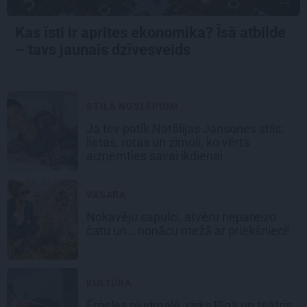
Kas īsti ir aprites ekonomika? Īsā atbilde
– tavs jaunais dzīvesveids
STILA NOSLĒPUMI
Ja tev patīk Natālijas Jansones stils:
lietas, rotas un zīmoli, ko vērts
aizņemties savai ikdienai
VASARA
Nokavēju sapulci, atvēru nepareizo
čatu un… nonācu mežā ar priekšnieci!
KULTŪRA
Ērģeles pludmalē, cirks Rīgā un teātris