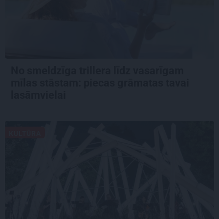
No smeldzīga trillera līdz vasarīgam
mīlas stāstam: piecas grāmatas tavai
lasāmvielai
KULTŪRA