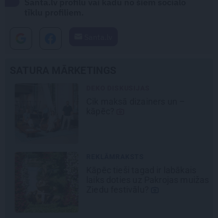
Santa.lv profilu vai kādu no šiem sociālo
tīklu profiliem.
Santa.lv
SATURA MĀRKETINGS
DEKO DISKUSIJAS
Cik maksā dizainers un –
kāpēc?
REKLĀMRAKSTS
Kāpēc tieši tagad ir labākais
laiks doties uz Pakrojas muižas
Ziedu festivālu?