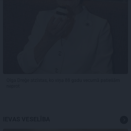
Olga Dreģe atzīstas, ko viņa 88 gadu vecumā patiešām
neprot
IEVAS VESELĪBA