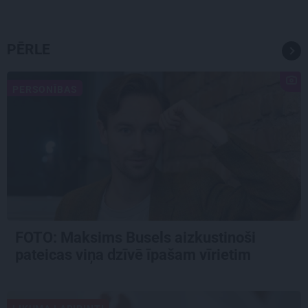
PĒRLE
PERSONĪBAS
FOTO: Maksims Busels aizkustinoši
pateicas viņa dzīvē īpašam vīrietim