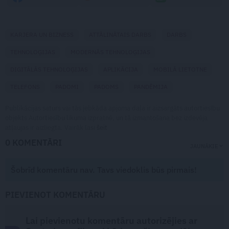
KARJERA UN BIZNESS
ATTĀLINĀTAIS DARBS
DARBS
TEHNOLOĢIJAS
MODERNĀS TEHNOLOĢIJAS
DIGITĀLĀS TEHNOLOĢIJAS
APLIKĀCIJA
MOBILĀ LIETOTNE
TELEFONS
PADOMI
PADOMS
PANDĒMIJA
Publikācijas saturs vai tās jebkāda apjoma daļa ir aizsargāts autortiesību
objekts Autortiesību likuma izpratnē, un tā izmantošana bez izdevēja
atļaujas ir aizliegta. Vairāk lasi
šeit
0 KOMENTĀRI
JAUNĀKIE
Šobrīd komentāru nav. Tavs viedoklis būs pirmais!
PIEVIENOT KOMENTĀRU
Lai pievienotu komentāru autorizējies ar