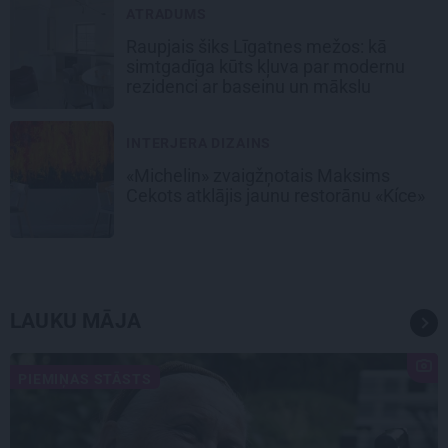
ATRADUMS
Raupjais šiks Līgatnes mežos: kā
simtgadīga kūts kļuva par modernu
rezidenci ar baseinu un mākslu
INTERJERA DIZAINS
«Michelin» zvaigžņotais Maksims
Cekots atklājis jaunu restorānu «Kíce»
LAUKU MĀJA
PIEMIŅAS STĀSTS