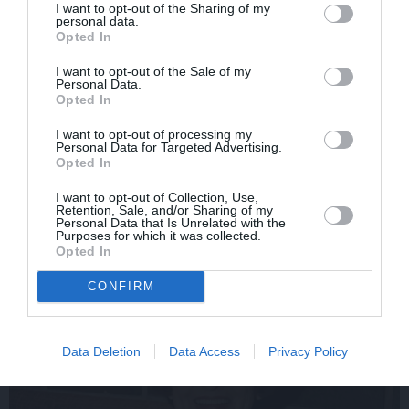
I want to opt-out of the Sharing of my
personal data.
Opted In
I want to opt-out of the Sale of my
Personal Data.
Opted In
I want to opt-out of processing my
«Smalkā stila» zvaigzne
Sēru vēsts: Meksikā miris
Personal Data for Targeted Advertising.
seriāla filmēšanas laikā
populārais mūzikas
Opted In
pārcietis smagu dzīves
apskatnieks Klāss Vāvere
posmu. Kā tagad klājas
I want to opt-out of Collection, Use,
Emetam?
Retention, Sale, and/or Sharing of my
Personal Data that Is Unrelated with the
Purposes for which it was collected.
Opted In
ZIŅAS
CONFIRM
Data Deletion
Data Access
Privacy Policy