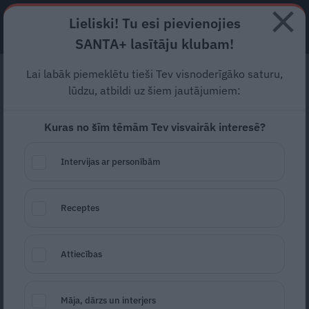
Lieliski! Tu esi pievienojies
ABONĒ
SANTA+ lasītāju klubam!
Lai labāk piemeklētu tieši Tev visnoderīgāko saturu,
7 citādas ogas. Ogulāji
lūdzu, atbildi uz šiem jautājumiem:
tiem, kuri meklē, ko
Kuras no šīm tēmām Tev visvairāk interesē?
vairāk par avenēm un
zemenēm
Intervijas ar personībām
Kādas ogas aug latviešu lauku dārzos?
Receptes
Visbiežāk tā ir klasika – zemenes, jāņogas,
upenes, ērkšķogas, avenes. Bez klasikas
Attiecības
nevar un nevajag iztikt, bet ir vērts
pamēģināt arī ko ne tik ierastu. Šoreiz par
Māja, dārzs un interjers
7 interesantām ogām!