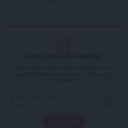
grupā visām šķirnēm var būt problēmas ar
ziemcietību.
Kļūsti par SANTA+ lasītāju!
Iegūsti piekļuvi labākajam saturam, jaunumiem par Tev
interesējošām tēmām, podkāstiem un citiem jaunumiem
mūsu portālā
piekrītu saņemt jaunumus un piedāvājumus
»
Turpināt lasīt