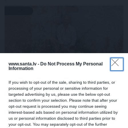
PERSONĪBAS
www.santa.lv -
Do Not Process My Personal
Information
If you wish to opt-out of the sale, sharing to third parties, or
«Mana eksistences forma kopš bērnības –
processing of your personal or sensitive information for
cīņa.» Lauris Dzelzītis par panikas lēkmēm,
targeted advertising by us, please use the below opt-out
vientulību un atgriešanos teātrī
section to confirm your selection. Please note that after your
opt-out request is processed you may continue seeing
interest-based ads based on personal information utilized by
us or personal information disclosed to third parties prior to
PERSONISKS STĀSTS
your opt-out. You may separately opt-out of the further