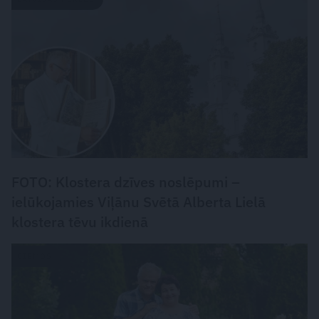
FOTO: Klostera dzīves noslēpumi –
ielūkojamies Viļānu Svētā Alberta Lielā
klostera tēvu ikdienā
CIEMOS