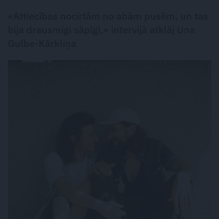
«Attiecības nocirtām no abām pusēm, un tas
bija drausmīgi sāpīgi,» intervijā atklāj Una
Gulbe-Kārkliņa