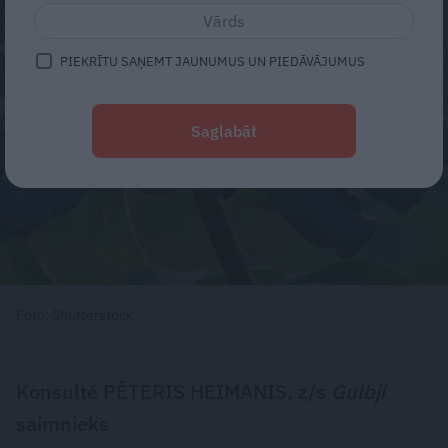
PIEKRĪTU SAŅEMT JAUNUMUS UN PIEDĀVĀJUMUS
Saglabāt
Foto: Shutterstock
Konsultē PĒTERIS HEIMANIS, z/s
Gulbji
saimnieks