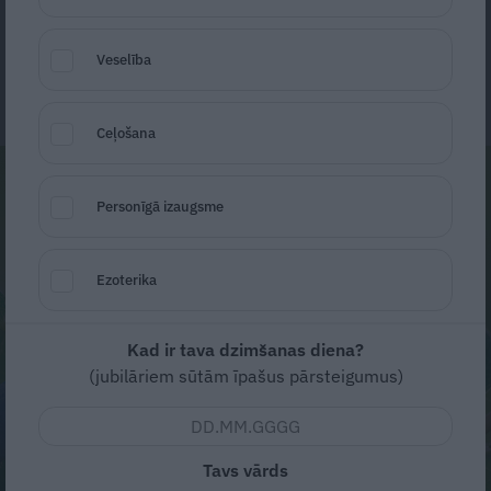
Ilze Klapere
Veselība
17. jūlijs, 2021
Ceļošana
Personīgā izaugsme
Ezoterika
Kad ir tava dzimšanas diena?
(jubilāriem sūtām īpašus pārsteigumus)
Tavs vārds