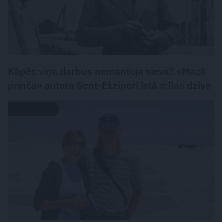
Kāpēc viņa darbus nemantoja sieva? «Mazā
prinča» autora Sent-Ekziperī īstā mīlas dzīve
MĪLASSTĀSTS