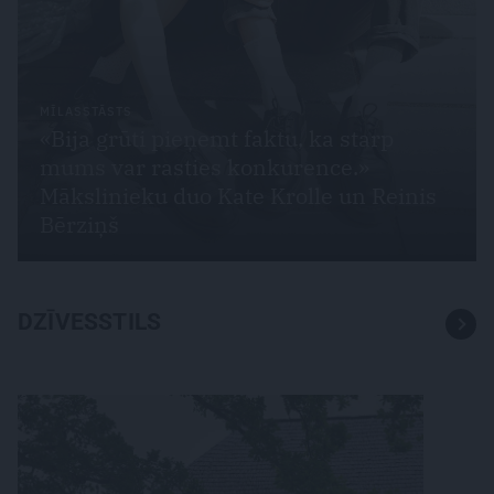
MĪLASSTĀSTS
«Bija grūti pieņemt faktu, ka starp
mums var rasties konkurence.»
Mākslinieku duo Kate Krolle un Reinis
Bērziņš
DZĪVESSTILS