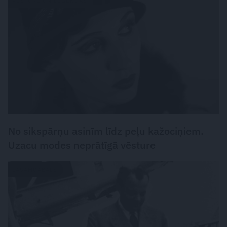
VĒSTURE UN LEĢENDAS
No sikspārņu asinīm līdz peļu kažociņiem.
Uzacu modes neprātīgā vēsture
LASĀMGABALS