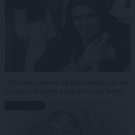
LASĀMGABALS
«Vēl šodien atceros, kā Eidis kvēloja, kā mani
kampa…» Sievietes Eduarda Pāvula liktenī
LEĢENDAS STĀSTS