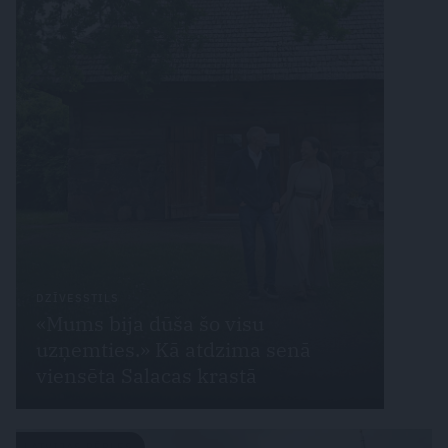
DZĪVESSTILS
«Mums bija dūša šo visu
uzņemties.» Kā atdzima senā
viensēta Salacas krastā
LATVIJAS PĒRLES