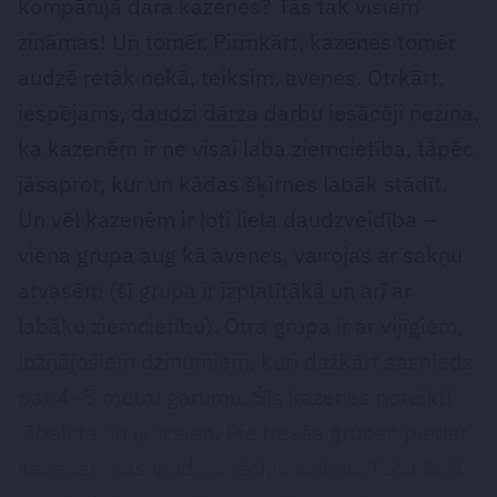
kompānijā dara kazenes? Tās tak visiem
zināmas! Un tomēr. Pirmkārt, kazenes tomēr
audzē retāk nekā, teiksim, avenes. Otrkārt,
iespējams, daudzi dārza darbu iesācēji nezina,
ka kazenēm ir ne visai laba ziemcietība, tāpēc
jāsaprot, kur un kādas šķirnes labāk stādīt.
Un vēl kazenēm ir ļoti liela daudzveidība –
viena grupa aug kā avenes, vairojas ar sakņu
atvasēm (šī grupa ir izplatītākā un arī ar
labāku ziemcietību). Otra grupa ir ar vijīgiem,
ložņājošiem dzinumiem, kuri dažkārt sasniedz
pat 4–5 metru garumu. Šīs kazenes noteikti
jābalsta un jāuzsien. Pie trešās grupas pieder
kazenes, kas veido spēcīgu krūmu. Taču šajā