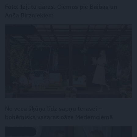
Foto: Izjūtu dārzs. Ciemos pie Baibas un
Anša Birzniekiem
DZĪVESSTILS
No veca šķūņa līdz sapņu terasei –
bohēmiska vasaras oāze Medemciemā
DZĪVESSTILS