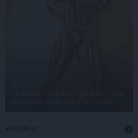
VĪRIŠĶĪBA
Kā definēt vīrišķību 21. gadsimtā? Trīs
sabiedrībā zināmu sieviešu versijas
VIEDOKLIS