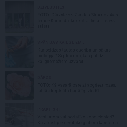
DZĪVESSTILS
FOTO: Dārznieces Zandas Simenovskas
terase Krimuldā, kur katrai lietai ir savs
stāsts
SPĀNIJAS KAILGLIEM...
Kur beidzas tautas gudrība un sākas
bioloģija? Septiņi mīti, kas palīdz
kailgliemežiem uzvarēt
DĀRZS
FOTO:
Kā vasarā pareizi apgriezt rozes
,
lai tās turpinātu bagātīgi ziedēt
PRAKTISKI
Ventilatoru vai portatīvo kondicionieri?
Kā atrast piemērotāko glābiņu karstumā