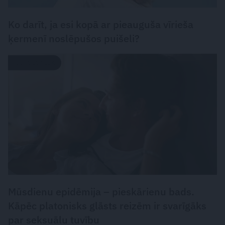
Ko darīt, ja esi kopā ar pieauguša vīrieša
ķermenī noslēpušos puišeli?
PSIHOLOĢIJA
Mūsdienu epidēmija – pieskārienu bads.
Kāpēc platonisks glāsts reizēm ir svarīgāks
par seksuālu tuvību