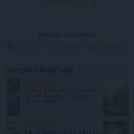
Esmu abonents. Ienākt portālā!
PADALIES AR DRAUGIEM
FACEBOOK
DRAUGIEM.LV
WHATSAPP
SATURA MĀRKETINGS
MĀJA
o
Līga un Ēriks būvē savu sapņu
māju: Brīdis, kad būvobjektā
ienāk māju izjūta
REKLĀMRAKSTS
em
Kāpēc tieši tagad ir labākais