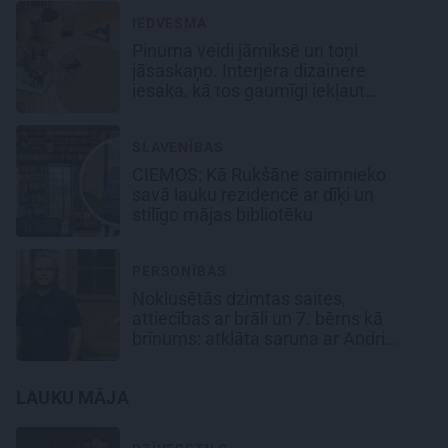
IEDVESMA
Pinuma veidi jāmiksē un toņi
jāsaskaņo. Interjera dizainere
iesaka, kā tos gaumīgi iekļaut
modernā mājoklī
SLAVENĪBAS
CIEMOS: Kā Rukšāne saimnieko
savā lauku rezidencē ar dīķi un
stilīgo mājas bibliotēku
PERSONĪBAS
Noklusētās dzimtas saites,
attiecības ar brāli un 7. bērns kā
brīnums: atklāta saruna ar Andri
Raču
LAUKU MĀJA