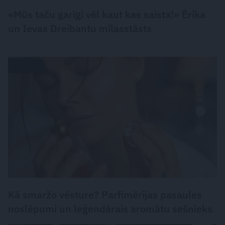
«Mūs taču garīgi vēl kaut kas saista!» Ērika
un Ievas Dreibantu mīlasstāsts
PARFĪMS
Kā smaržo vēsture? Parfimērijas pasaules
noslēpumi un leģendārais aromātu sešnieks