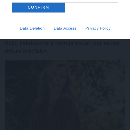
CONFIRM
Data Deletion
Data Access
Privacy Policy
«Ilgi centos saglabāt ģimeni par katru cenu.»
Rožu kolekcionāre Romija atklāti par savām
dzīves mācībām
INTERVIJA