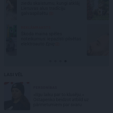
laiks doties uz Pakrojas muižas
Ziedu festivālu?
REKLĀMRAKSTS
Matu otrais cēliens
s
LASI VĒL
PERSONĪBAS
«Ilgu laiku par to klusēju.»
Ostapenko beidzot atbild uz
pārmetumiem par svaru