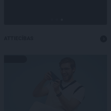
Raimonda Paula jaunā mūza –
Gerda Timrota
ATTIECĪBAS
ATTIECĪBAS