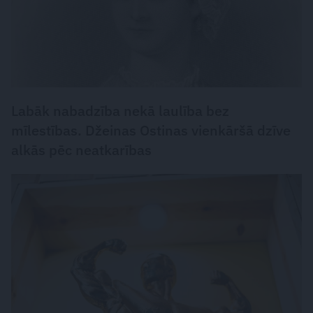
Labāk nabadzība nekā laulība bez
mīlestības. Džeinas Ostinas vienkāršā dzīve
alkās pēc neatkarības