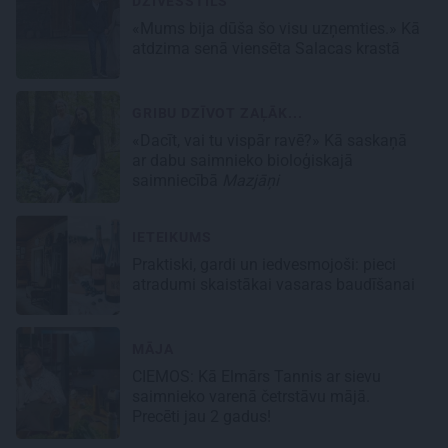
DZĪVESSTILS
«Mums bija dūša šo visu uzņemties.» Kā
atdzima senā viensēta Salacas krastā
GRIBU DZĪVOT ZAĻĀK...
«Dacīt, vai tu vispār ravē?» Kā saskaņā
ar dabu saimnieko bioloģiskajā
saimniecībā
Mazjāņi
IETEIKUMS
Praktiski, gardi un iedvesmojoši: pieci
atradumi skaistākai vasaras baudīšanai
MĀJA
CIEMOS:
Kā Elmārs Tannis ar sievu
saimnieko varenā četrstāvu mājā.
Precēti jau 2 gadus!