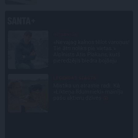
PERSONĪBAS
s!
Noklusētās dzimtas saites,
attiecības ar brāli un 7. bērns
kā brīnums: atklāta saruna ar
Andri Raču
CEĻOJUMA PLĀNS
Draudzeņu ceļojums bez
drāmām: noderīgi padomi
plānošanai un 16 galamērķu
idejas
INTERVIJA
Tumši samtaina balss un
tērauda mugurkauls.