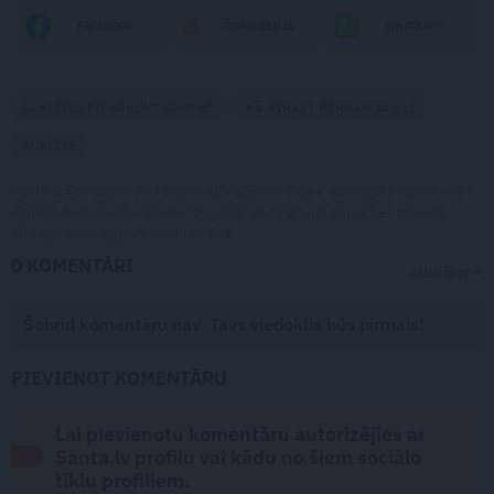
FACEBOOK
DRAUGIEM.LV
WHATSAPP
AUKLĪTES PIENĀKUMI ĢIMENĒ
KĀ ATRAST BĒRNAM AUKLI
AUKLĪTE
Publikācijas saturs vai tās jebkāda apjoma daļa ir aizsargāts autortiesību
objekts Autortiesību likuma izpratnē, un tā izmantošana bez izdevēja
atļaujas ir aizliegta. Vairāk lasi
šeit
0 KOMENTĀRI
JAUNĀKIE
Šobrīd komentāru nav. Tavs viedoklis būs pirmais!
PIEVIENOT KOMENTĀRU
Lai pievienotu komentāru autorizējies ar
Santa.lv profilu vai kādu no šiem sociālo
tīklu profiliem.