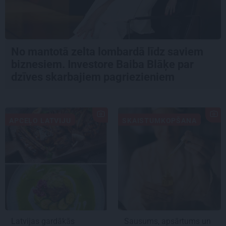
No mantotā zelta lombardā līdz saviem
biznesiem. Investore Baiba Blāķe par
dzīves skarbajiem pagriezieniem
APCEĻO LATVIJU
SKAISTUMKOPŠANA
Latvijas gardākās
Sausums, apsārtums un