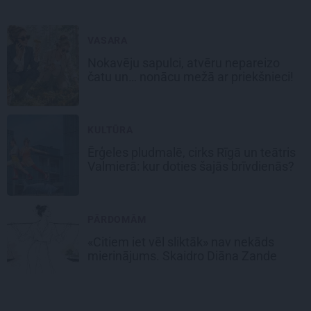
VASARA
Nokavēju sapulci, atvēru nepareizo
čatu un… nonācu mežā ar priekšnieci!
KULTŪRA
Ērģeles pludmalē, cirks Rīgā un teātris
Valmierā: kur doties šajās brīvdienās?
PĀRDOMĀM
«Citiem iet vēl sliktāk» nav nekāds
mierinājums. Skaidro Diāna Zande