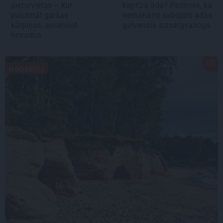
pieturvietas – kur
kaprīza āda? Pazīmes, ka
palutināt garšas
nemanāmi sabojāts ādas
kārpiņas, apceļojot
galvenais aizsargvairogs
novadus
NODERĪGI