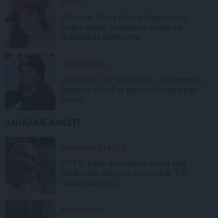
ZIŅAS
Slavenā
Tutas lietu
aktrise Liene
Sebre atklāj vienkāršu veidu, kā
iedarbināt vielmaiņu
PERSONĪBAS
«Ilgu laiku par to klusēju.» Ostapenko
beidzot atbild uz pārmetumiem par
svaru
JAUNĀKIE RAKSTI
PIEMIŅAS STĀSTS
FOTO:
Vijas Artmanes meita
ļauj
ielūkoties aktrises vasarnīcā. Tik
daudz atmiņu…
KĀ PAREIZI?