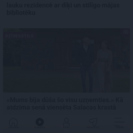
lauku rezidencē ar dīķi un stilīgo mājas
bibliotēku
DZĪVESSTILS
«Mums bija dūša šo visu uzņemties.» Kā
atdzima senā viensēta Salacas krastā
GALVENĀ
KLAUSIES
IENĀC
PADALĪTIES
VAIRĀK
GRIBU DZĪVOT ZAĻĀK...
IETEIKUMS