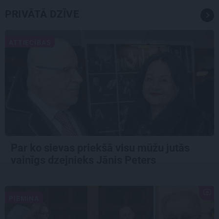
PRIVĀTĀ DZĪVE
ATTIECĪBAS
Par ko sievas priekšā visu mūžu jutās
vainīgs dzejnieks Jānis Peters
PIEMIŅA