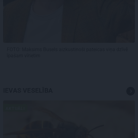
FOTO: Maksims Busels aizkustinoši pateicas viņa dzīvē
īpašam vīrietim
IEVAS VESELĪBA
AKTUĀLI