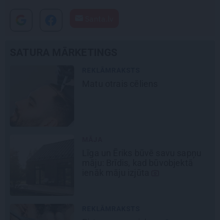
Santa.lv
SATURA MĀRKETINGS
REKLĀMRAKSTS
Daugaviņš par mīlestību pret
Mercedes
un
kosmisko
jaunā
elektroauto pieredzi
REKLĀMRAKSTS
Pēteris Zālītis: Esmu prāta
mākslinieks
REKLĀMRAKSTS