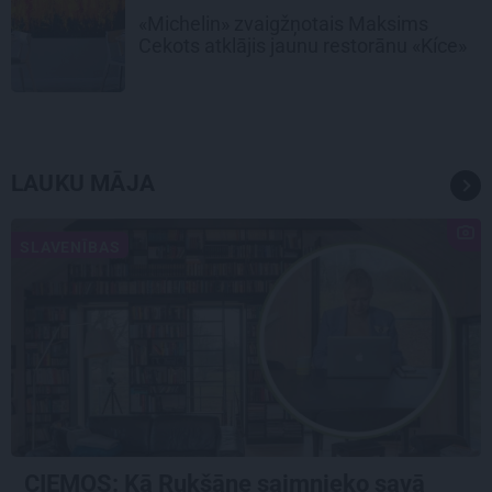
«Michelin» zvaigžņotais Maksims
Cekots atklājis jaunu restorānu «Kíce»
LAUKU MĀJA
SLAVENĪBAS
CIEMOS: Kā Rukšāne saimnieko savā