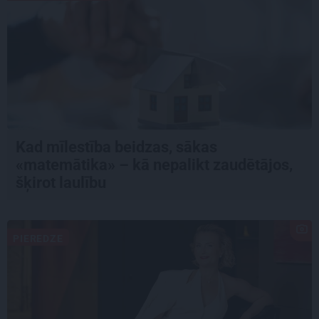
Kad mīlestība beidzas, sākas
«matemātika» – kā nepalikt zaudētājos,
šķirot laulību
PIEREDZE