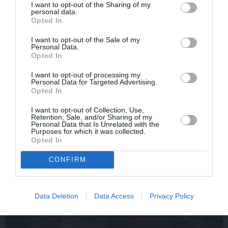
I want to opt-out of the Sharing of my
personal data.
«Viņa gatavojās pārejai.»
FOTO: Šīs skaistules
Opted In
Slavenās folkloristes
priekšā noliecās pat
meita atceras Helmī
operzvaigznes Kristīne
I want to opt-out of the Sale of my
Personal Data.
Staltes dzīves izskaņu
Opolais un Plasido
Opted In
Domingo
I want to opt-out of processing my
Personal Data for Targeted Advertising.
Opted In
PERSONĪBAS
I want to opt-out of Collection, Use,
Retention, Sale, and/or Sharing of my
Personal Data that Is Unrelated with the
Purposes for which it was collected.
Opted In
CONFIRM
Data Deletion
Data Access
Privacy Policy