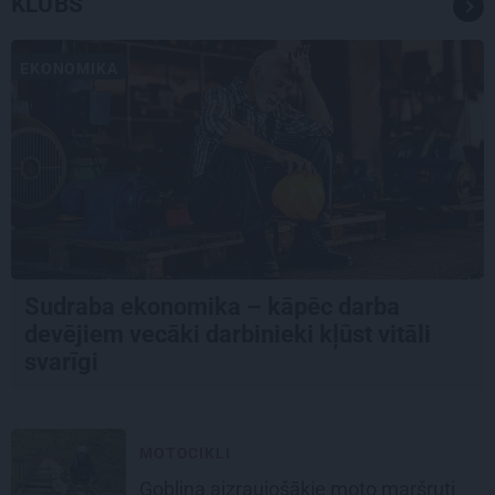
KLUBS
EKONOMIKA
Sudraba ekonomika – kāpēc darba
devējiem vecāki darbinieki kļūst vitāli
svarīgi
MOTOCIKLI
Goblina aizraujošākie moto maršruti