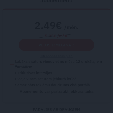
abonentiem!
2.49€
/mēn.
5.95€ /mēn.
VĒLOS IZMĒĢINĀT!
Citi abonēšanas plāni
Labākais saturs vienuviet no mūsu 12 drukātajiem
žurnāliem
Ekskluzīvas intervijas
Pieeja visam saturam jebkurā ierīcē
Samazināts reklāmu daudzums visā portālā
Abonementu var pārtraukt jebkurā laikā
PADALIES AR DRAUGIEM