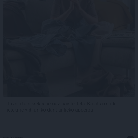
Tavs lētais krekls nemaz nav tik lēts. Kā ātrā mode
ietekmē vidi un ko darīt ar lieko apģērbu