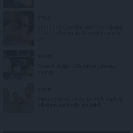
BĒRNS
Bērnu un pusaudžu uzticības tālrunis
116111 rīko akciju
Es audzinu viens
1
BĒRNS
Toms Grēviņš:
Dēlu niķus uztveru
mierīgi!
BĒRNS
Piecas foršas idejas,
ko darīt kopā ar
bērniem pašizolācijas laikā