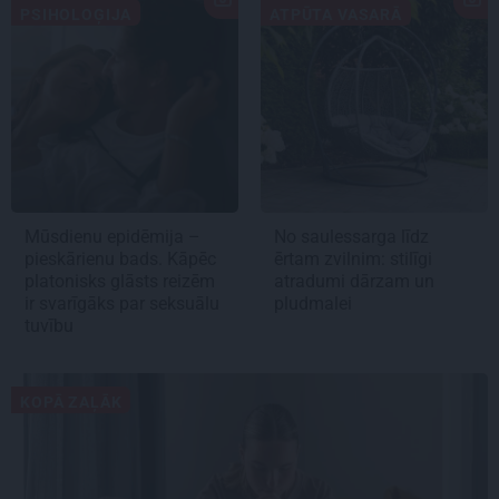
PSIHOLOĢIJA
ATPŪTA VASARĀ
Mūsdienu epidēmija –
No saulessarga līdz
pieskārienu bads. Kāpēc
ērtam zvilnim: stilīgi
platonisks glāsts reizēm
atradumi dārzam un
ir svarīgāks par seksuālu
pludmalei
tuvību
KOPĀ ZAĻĀK