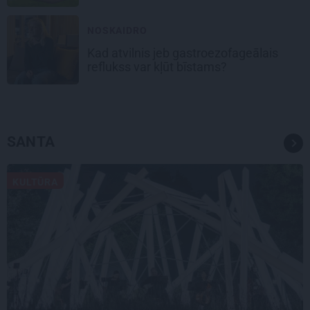
NOSKAIDRO
Kad atvilnis jeb gastroezofageālais
reflukss var kļūt bīstams?
SANTA
KULTŪRA