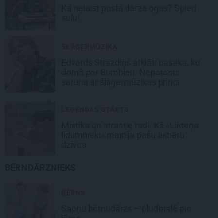
Kā nelaist postā dārza ogas? Spied
sulu!
ŠLĀGERMŪZIKA
Edvards Strazdiņš atklāti pasaka, ko
domā par Bumbieri. Neparasta
saruna ar šlāgermūzikas princi
LEĢENDAS STĀSTS
Mistika un atrastie radi. Kā «Likteņa
līdumnieki» mainīja pašu aktieru
dzīves
BĒRNDĀRZNIEKS
BĒRNS
Sapņu bērnudārzs
– pludmalē pie