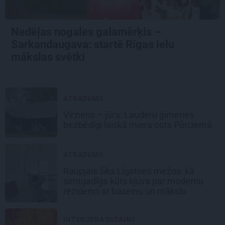
Nedēļas nogales galamērķis –
Sarkandaugava: startē Rīgas ielu
mākslas svētki
ATRADUMS
Virziens – jūra: Lauderu ģimenes
bezbēdīgi laiskā miera osta Pūrciemā
ATRADUMS
Raupjais šiks Līgatnes mežos: kā
simtgadīga kūts kļuva par modernu
rezidenci ar baseinu un mākslu
INTERJERA DIZAINS