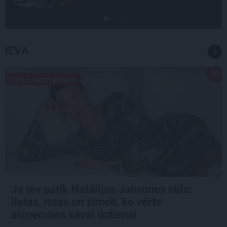
IEVA
STILA NOSLĒPUMI
Ja tev patīk Natālijas Jansones stils:
lietas, rotas un zīmoli, ko vērts
aizņemties savai ikdienai