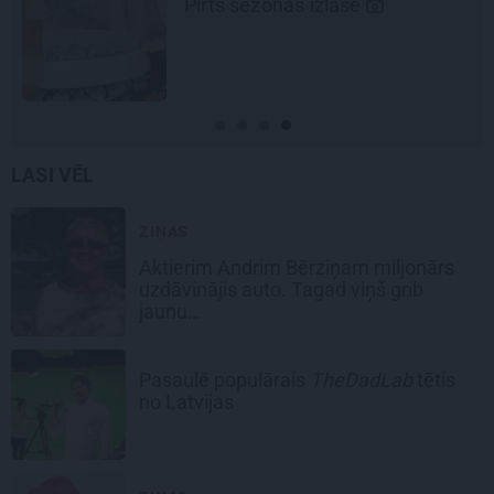
Pieaugušo dzimšanas diena
Rīgā, idejas atmiņā paliekošām
svinībām
LASI VĒL
ZIŅAS
Aktierim Andrim Bērziņam miljonārs
uzdāvinājis auto. Tagad viņš grib
jaunu…
Pasaulē populārais
TheDadLab
tētis
no Latvijas