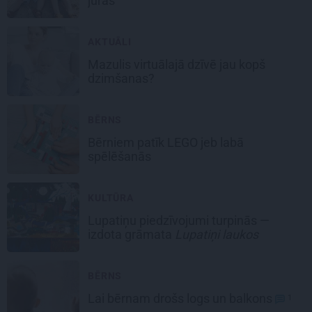
jūras
AKTUĀLI
Mazulis
virtuālajā dzīvē
jau kopš
dzimšanas?
BĒRNS
Bērniem patīk LEGO
jeb labā
spēlēšanās
KULTŪRA
Lupatiņu piedzīvojumi turpinās —
izdota grāmata
Lupatiņi laukos
BĒRNS
Lai bērnam drošs
logs un balkons
1