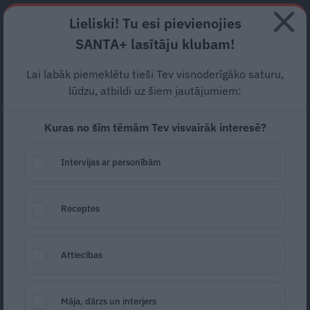
Abonē
Lieliski! Tu esi pievienojies
SANTA+ lasītāju klubam!
RECEPTES
NODERĪGI
JAUNĀKAIS
POPULĀRĀKAIS
Lai labāk piemeklētu tieši Tev visnoderīgāko saturu,
Kā saņemt pabalstu
lūdzu, atbildi uz šiem jautājumiem:
auklītei?
Kuras no šīm tēmām Tev visvairāk interesē?
AUKLĪTES PIENĀKUMI ĢIMENĒ
08.10.2013
Intervijas ar personībām
Dace Rudzīte
dace.rudzite@santa.lv
Receptes
Attiecības
Māja, dārzs un interjers