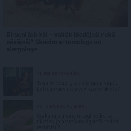
Sirseņi jeb irši – vairāk biedējoši nekā
nāvējoši? Skaidro entomologs un
alergoloģe
TU ESI SEV SVARĪGA
Tikai 54 veselīgi dzīves gadi. Kāpēc
Latvijas sievietes sevi
iztērē
tik ātri?
AUTOIMŪNĀS SLIMĪBA...
Sarkanā plakanā mezgliņēde: kā
rīkoties, ja ārstēšana ilgstoši nedod
rezultātu?