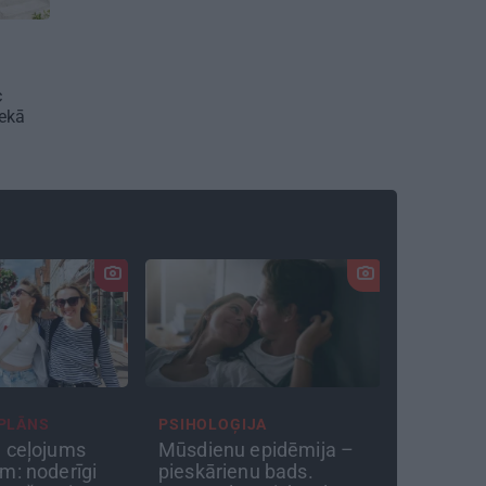
c
nekā
PLĀNS
PSIHOLOĢIJA
TAVS ĀR
 ceļojums
Mūsdienu epidēmija –
«Manā ka
m: noderīgi
pieskārienu bads.
teju vis