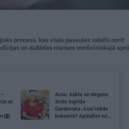
isks process, kas visās pasaules valstīs norit
tradīcijas un dažādas nianses medicīniskajā apr
 –
Ausu, kakla un deguna
rzs ar
ārste Ingrīda
Gardovska: Ausī ielido
ām
kukainis? Apdullini to!