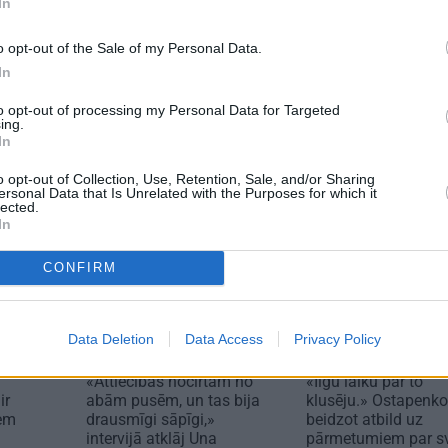
In
RAKSTS
JAUNIE RŪPNIEKI
REKL
zonas izlase
Kā Mārupē top labākie
Dauga
o opt-out of the Sale of my Personal Data.
pārtvērējdroni pasaulē.
mīlest
In
Agris Ķipurs atklāti par
Merc
militāro biznesu,
jaunā
to opt-out of processing my Personal Data for Targeted
spriedzi un dzīves
piere
ing.
draivu
In
o opt-out of Collection, Use, Retention, Sale, and/or Sharing
ersonal Data that Is Unrelated with the Purposes for which it
lected.
In
CONFIRM
Data Deletion
Data Access
Privacy Policy
INTERVIJA
PERSONĪBAS
«Attiecības nocirtām no
«Ilgu laiku par to
ir
abām pusēm, un tas bija
klusēju.» Ostapenko
iem
drausmīgi sāpīgi,»
beidzot atbild uz
intervijā atklāj Una
pārmetumiem par s