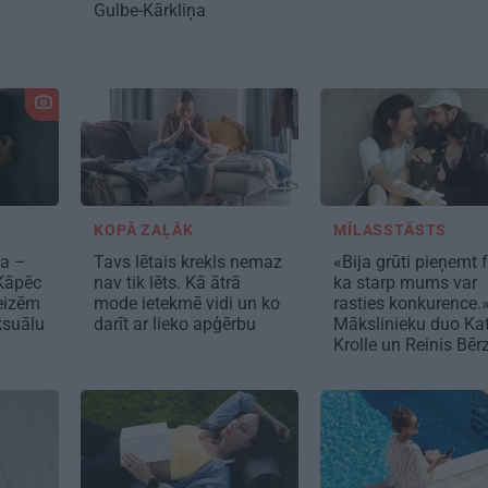
Gulbe-Kārkliņa
KOPĀ ZAĻĀK
MĪLASSTĀSTS
ja –
Tavs lētais krekls nemaz
«Bija grūti pieņemt 
 Kāpēc
nav tik lēts. Kā ātrā
ka starp mums var
reizēm
mode ietekmē vidi un ko
rasties konkurence.
ksuālu
darīt ar lieko apģērbu
Mākslinieku duo Ka
Krolle un Reinis Bēr