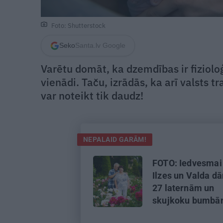
Foto: Shutterstock
Seko
Santa.lv Google
Varētu domāt, ka dzemdības ir fizioloģ
vienādi. Taču, izrādās, ka arī valsts 
var noteikt tik daudz!
NEPALAID GARĀM!
FOTO: Iedvesmai
Ilzes un Valda dā
27 laternām un
skujkoku bumb