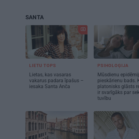
SANTA
LIETU TOPS
PSIHOLOĢIJA
Lietas, kas vasaras
Mūsdienu epidēmi
vakarus padara īpašus –
pieskārienu bads.
iesaka Santa Anča
platonisks glāsts 
ir svarīgāks par se
tuvību