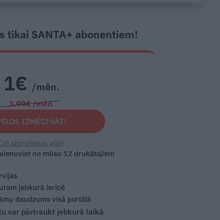
s tikai SANTA+ abonentiem!
1€
/mēn.
3.99€ /mēn.
VĒLOS IZMĒĢINĀT!
Citi abonēšanas plāni
 vienuviet no mūsu 12 drukātajiem
rvijas
turam jebkurā ierīcē
āmu daudzums visā portālā
 var pārtraukt jebkurā laikā