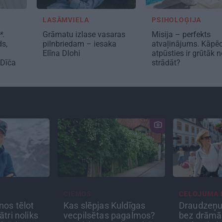
LASĀMVIELA
PSIHOLOĢIJA
*
.
Grāmatu izlase vasaras
Misija – perfekts
ds,
pilnbriedam – iesaka
atvaļinājums. Kāpē
Elīna Dlohi
atpūsties ir grūtāk 
 Dīča
strādāt?
CIEMOS
CEĻOJUMA 
nos tēlot
Kas slēpjas Kuldīgas
Draudzeņu
ātri noliks
vecpilsētas pagalmos?
bez drāmā