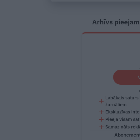
Arhīvs pieejam
Labākais saturs
žurnāliem
Ekskluzīvas inte
Pieeja visam sa
Samazināts rekl
Abonementu