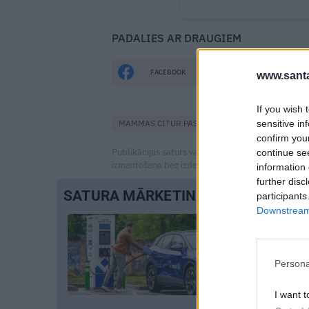
PADALIES AR DRAUGIEM
FACEBOOK
DRAUGIEM.LV
www.santa
If you wish 
sensitive in
MAMMAS CITUR PASAULĒ
DZEMDĪBAS
confirm you
Publikācijas saturs vai tās jebkāda apjoma daļa ir
continue se
izmantošana bez izdevēja atļaujas ir aizliegta. Vai
information 
further disc
SATURA MĀRKETINGS
participants
Downstream 
Persona
I want t