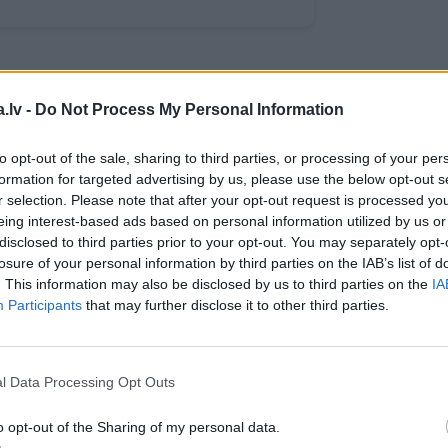
WHATSAPP
.lv -
Do Not Process My Personal Information
to opt-out of the sale, sharing to third parties, or processing of your per
formation for targeted advertising by us, please use the below opt-out s
r selection. Please note that after your opt-out request is processed y
 aizsargāts autortiesību objekts Autortiesību likuma izpratnē, un tā
eing interest-based ads based on personal information utilized by us or
rāk lasi
šeit
disclosed to third parties prior to your opt-out. You may separately opt-
losure of your personal information by third parties on the IAB’s list of
. This information may also be disclosed by us to third parties on the
IA
Participants
that may further disclose it to other third parties.
l Data Processing Opt Outs
o opt-out of the Sharing of my personal data.