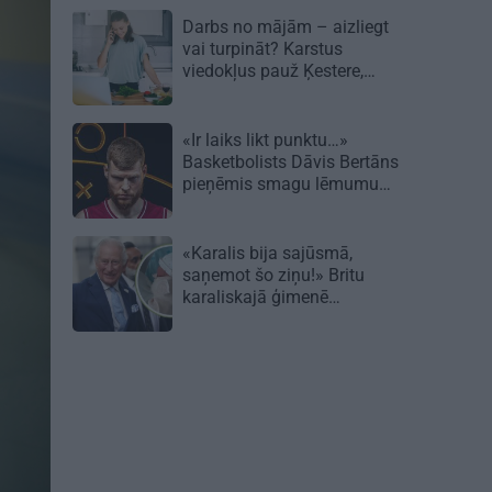
Darbs no mājām – aizliegt
vai turpināt? Karstus
viedokļus pauž Ķestere,
Rasnačs un daudzi citi
«Ir laiks likt punktu…»
Basketbolists Dāvis Bertāns
pieņēmis smagu lēmumu
un dod solījumu saviem
biedriem
«Karalis bija sajūsmā,
saņemot šo ziņu!» Britu
karaliskajā ģimenē
piedzimusi princesīte