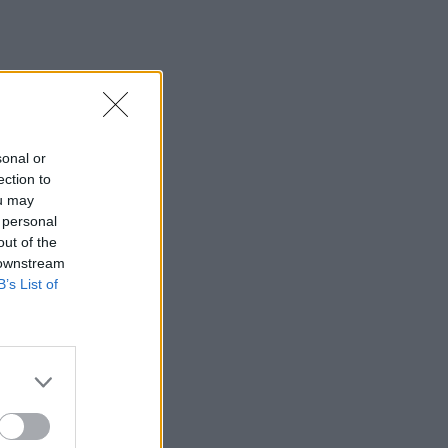
sonal or
ection to
ou may
 personal
out of the
 downstream
B’s List of