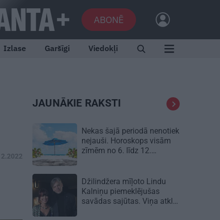
ABONĒ
Izlase
Garšīgi
Viedokļi
JAUNĀKIE RAKSTI
Nekas šajā periodā nenotiek
nejauši. Horoskops visām
zīmēm no 6. līdz 12.
12.2022
augustam
Džilindžera mīļoto Lindu
Kalniņu piemeklējušas
savādas sajūtas. Viņa atklāj
iemeslu