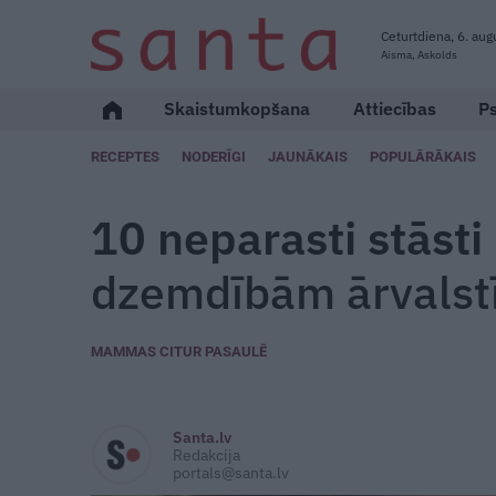
Ceturtdiena, 6. aug
Aisma, Askolds
Skaistumkopšana
Attiecības
Ps
RECEPTES
NODERĪGI
JAUNĀKAIS
POPULĀRĀKAIS
10 neparasti stāst
dzemdībām ārvalst
MAMMAS CITUR PASAULĒ
Santa.lv
Redakcija
portals@santa.lv