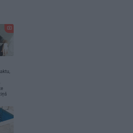
faktu,
»
te
ziņš