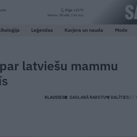
usts
Rīga +21°C
Skaidrs, DR vējš, 2.61 m/s
iholoģija
Leģendas
Karjera un nauda
Mode
i par latviešu mammu
īs
SAGLABĀ RAKSTU
DALĪTIES
27.