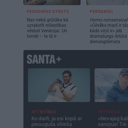
PERSONĪGS STĀSTS
PERSONĪGI
Nav nekā grūtāka kā
Homo nonsensical
uzrakstīt mīlestības
«Cilvēks manī ir tā
vēstuli Venēcijai. Un
kāds viņš ir» jeb
tomēr – te tā ir
dramaturga Artūra
dienasgrāmata
ATTIECĪBAS
INTERVIJA
spēj kino
Ko darīt, ja esi kopā ar
«Nevajag kal
Liepājas
pieauguša vīrieša
varoņus! Tie 