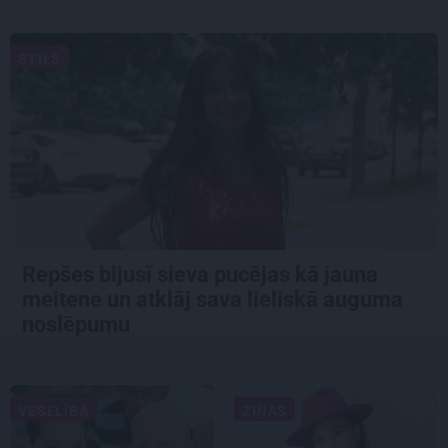
STILS
Repšes bijusī sieva pucējas kā jauna
meitene un atklāj sava lieliskā auguma
noslēpumu
VESELĪBA
ZIŅAS