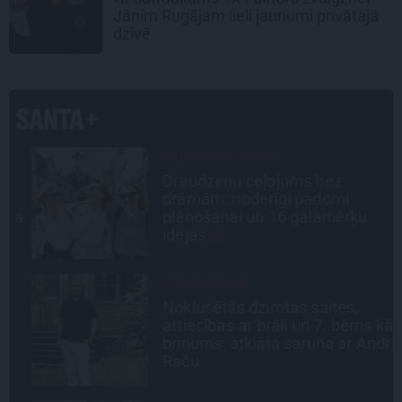
Jānim Rugājam lieli jaunumi privātajā
dzīvē
CEĻOJUMA PLĀNS
Draudzeņu ceļojums bez
drāmām: noderīgi padomi
la
plānošanai un 16 galamērķu
idejas
PERSONĪBAS
Noklusētās dzimtas saites,
attiecības ar brāli un 7. bērns kā
brīnums: atklāta saruna ar Andri
Raču