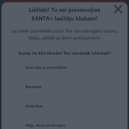
Abonē
Lieliski! Tu esi pievienojies
SANTA+ lasītāju klubam!
RECEPTES
NODERĪGI
JAUNĀKAIS
POPULĀRĀKAIS
Lai labāk piemeklētu tieši Tev visnoderīgāko saturu,
VIDEO:
Petraviča kļūst par
lūdzu, atbildi uz šiem jautājumiem:
pensionāru balles karalieni.
Kuras no šīm tēmām Tev visvairāk interesē?
Kavalieri stāv rindā!
Intervijas ar personībām
INTERESANTI
22.12.2024
Receptes
Marta Kalniņa-Avotiņa
portals@santa.lv
Attiecības
Māja, dārzs un interjers