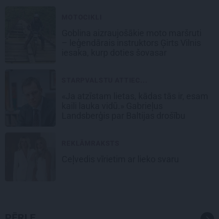
MOTOCIKLI
Goblina aizraujošākie moto maršruti
– leģendārais instruktors Ģirts Vilnis
iesaka, kurp doties šovasar
STARPVALSTU ATTIEC...
«Ja atzīstam lietas, kādas tās ir, esam
kaili lauka vidū.» Gabrieļus
Landsberģis par Baltijas drošību
REKLĀMRAKSTS
Ceļvedis vīrietim ar lieko svaru
PĒRLE