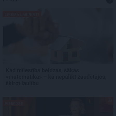
LIKUMA LABIRINTI
Kad mīlestība beidzas, sākas
«matemātika» – kā nepalikt zaudētājos,
šķirot laulību
PIEREDZE