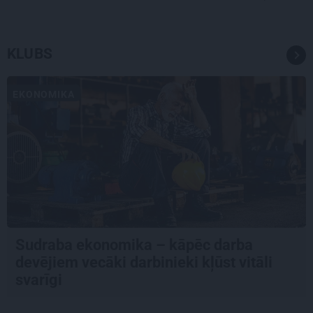
KLUBS
EKONOMIKA
Sudraba ekonomika – kāpēc darba
devējiem vecāki darbinieki kļūst vitāli
svarīgi