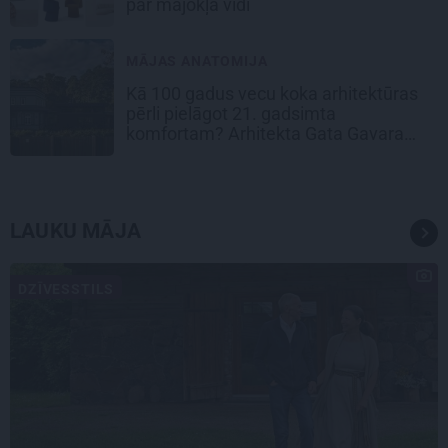
par mājokļa vidi
MĀJAS ANATOMIJA
Kā 100 gadus vecu koka arhitektūras
pērli pielāgot 21. gadsimta
komfortam? Arhitekta Gata Gavara
pieredze
LAUKU MĀJA
DZĪVESSTILS