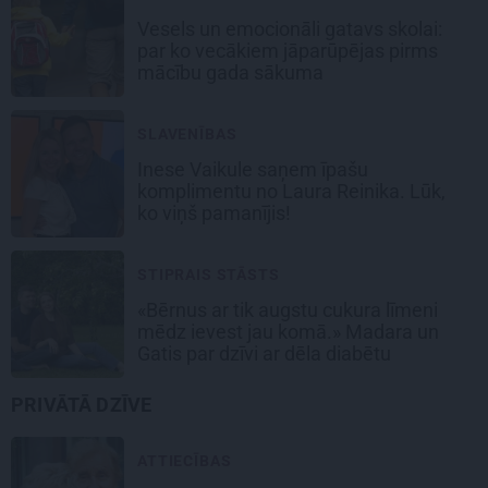
Vesels un emocionāli gatavs skolai:
par ko vecākiem jāparūpējas pirms
mācību gada sākuma
SLAVENĪBAS
Inese Vaikule saņem īpašu
komplimentu no Laura Reinika. Lūk,
ko viņš pamanījis!
STIPRAIS STĀSTS
«Bērnus ar tik augstu cukura līmeni
mēdz ievest jau komā.» Madara un
Gatis par dzīvi ar dēla diabētu
PRIVĀTĀ DZĪVE
ATTIECĪBAS