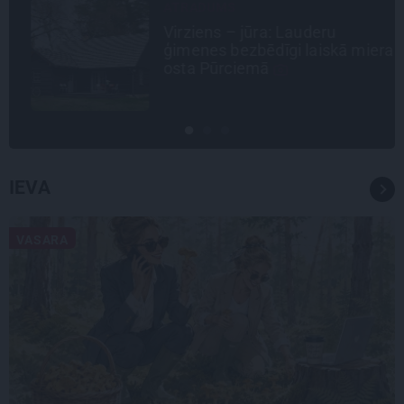
ATRADUMS
Virziens – jūra: Lauderu
ģimenes bezbēdīgi laiskā miera
osta Pūrciemā
IEVA
VASARA