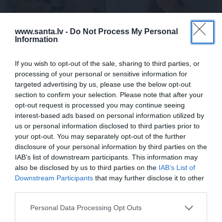
www.santa.lv -
Do Not Process My Personal
Information
If you wish to opt-out of the sale, sharing to third parties, or
processing of your personal or sensitive information for
Brūsa Vilisa sieva atklāj,
Slavenā
Tutas lietu
targeted advertising by us, please use the below opt-out
par ko šovasar jutusies
aktrise Liene Sebre atklāj
section to confirm your selection. Please note that after your
vainīga sava slimā vīra
vienkāršu veidu, kā
opt-out request is processed you may continue seeing
priekšā
iedarbināt vielmaiņu
interest-based ads based on personal information utilized by
us or personal information disclosed to third parties prior to
your opt-out. You may separately opt-out of the further
ATTIECĪBAS
disclosure of your personal information by third parties on the
IAB’s list of downstream participants. This information may
also be disclosed by us to third parties on the
IAB’s List of
Downstream Participants
that may further disclose it to other
third parties.
Personal Data Processing Opt Outs