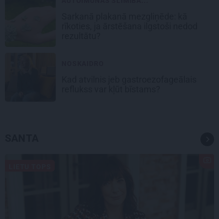
AUTOIMŪNĀS SLIMĪBA...
Sarkanā plakanā mezgliņēde: kā
rīkoties, ja ārstēšana ilgstoši nedod
rezultātu?
NOSKAIDRO
Kad atvilnis jeb gastroezofageālais
reflukss var kļūt bīstams?
SANTA
LIETU TOPS