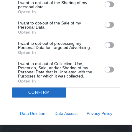
I want to opt-out of the Sharing of my
personal data.
Opted In
I want to opt-out of the Sale of my
Personal Data.
Opted In
I want to opt-out of processing my
Personal Data for Targeted Advertising.
Opted In
I want to opt-out of Collection, Use,
Retention, Sale, and/or Sharing of my
Personal Data that Is Unrelated with the
Purposes for which it was collected.
Radio dīva Ieva Dzene neparastā veidā meklē sev vīru
Opted In
CONFIRM
IEVAS VESELĪBA
Data Deletion
Data Access
Privacy Policy
AKTUĀLI