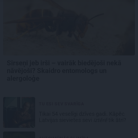
Sirseņi jeb irši – vairāk biedējoši nekā
nāvējoši? Skaidro entomologs un
alergoloģe
TU ESI SEV SVARĪGA
Tikai 54 veselīgi dzīves gadi. Kāpēc
Latvijas sievietes sevi
iztērē
tik ātri?