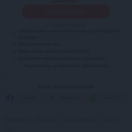
5.95€ /mēn.
VĒLOS IZMĒĢINĀT!
Citi abonēšanas plāni
Labākais saturs vienuviet no mūsu 12 drukātajiem
žurnāliem
Ekskluzīvas intervijas
Pieeja visam saturam jebkurā ierīcē
Samazināts reklāmu daudzums visā portālā
Abonementu var pārtraukt jebkurā laikā
PADALIES AR DRAUGIEM
FACEBOOK
DRAUGIEM.LV
WHATSAPP
INTERESANTI
POLITIKA
RAMONA PETRAVIČA
BALLE
DEJA