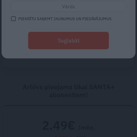
Ingrīda Gardovska: Ausī ielido
kukainis? Apdullini to!
PIEKRĪTU SAŅEMT JAUNUMUS UN PIEDĀVĀJUMUS
Kāpēc mēs rūpējamies par
bērniem, vīru un vecākiem, bet
Saglabāt
sevi atstājam pēdējā vietā?
Skaidro psiholoģe Marija
Ābeltiņa
Arhīvs pieejams tikai SANTA+
abonentiem!
2.49€
/mēn.