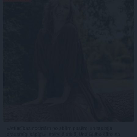
«Attiecības nocirtām no abām pusēm, un tas bija
drausmīgi sāpīgi,» intervijā atklāj Una Gulbe-Kārkliņa