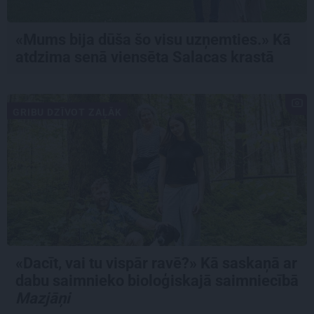
«Mums bija dūša šo visu uzņemties.» Kā
atdzima senā viensēta Salacas krastā
GRIBU DZĪVOT ZAĻĀK
«Dacīt, vai tu vispār ravē?» Kā saskaņā ar
dabu saimnieko bioloģiskajā saimniecībā
Mazjāņi