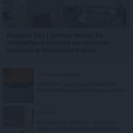
Raupjais šiks Līgatnes mežos: kā
simtgadīga kūts kļuva par modernu
rezidenci ar baseinu un mākslu
INTERJERA DIZAINS
«Michelin» zvaigžņotais Maksims
Cekots atklājis jaunu restorānu «Kíce»
DIZAINS
Iedvesma no Milānas – interjera
idejas, kas maina mūsu priekšstatu