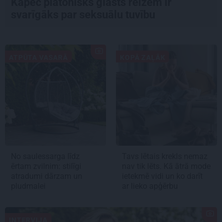
Kāpēc platonisks glāsts reizēm ir
svarīgāks par seksuālu tuvību
ATPŪTA VASARĀ
KOPĀ ZAĻĀK
No saulessarga līdz
Tavs lētais krekls nemaz
ērtam zvilnim: stilīgi
nav tik lēts. Kā ātrā mode
atradumi dārzam un
ietekmē vidi un ko darīt
pludmalei
ar lieko apģērbu
INTERVIJA