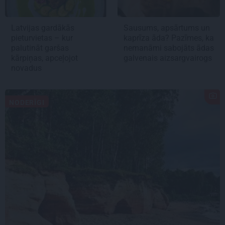
Latvijas gardākās
Sausums, apsārtums un
pieturvietas – kur
kaprīza āda? Pazīmes, ka
palutināt garšas
nemanāmi sabojāts ādas
kārpiņas, apceļojot
galvenais aizsargvairogs
novadus
NODERĪGI