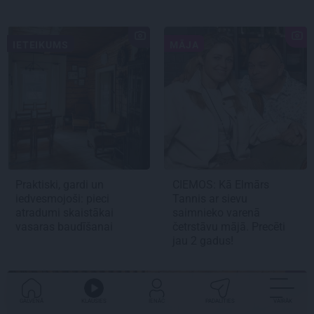
IETEIKUMS
MĀJA
Praktiski, gardi un
CIEMOS:
Kā Elmārs
iedvesmojoši: pieci
Tannis ar sievu
atradumi skaistākai
saimnieko varenā
vasaras baudīšanai
četrstāvu mājā.
Precēti
jau 2 gadus!
IEDVESMA
GALVENĀ
KLAUSIES
IENĀC
PADALĪTIES
VAIRĀK