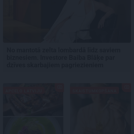
No mantotā zelta lombardā līdz saviem
biznesiem. Investore Baiba Blāķe par
dzīves skarbajiem pagriezieniem
APCEĻO LATVIJU
SKAISTUMKOPŠANA