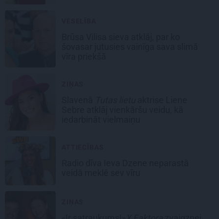
VESELĪBA
Brūsa Vilisa sieva atklāj, par ko
šovasar jutusies vainīga sava slimā
vīra priekšā
ZIŅAS
Slavenā
Tutas lietu
aktrise Liene
Sebre atklāj vienkāršu veidu, kā
iedarbināt vielmaiņu
ATTIECĪBAS
Radio dīva Ieva Dzene neparastā
veidā meklē sev vīru
ZIŅAS
«Ir satraukums!»
X Faktora
zvaigznei