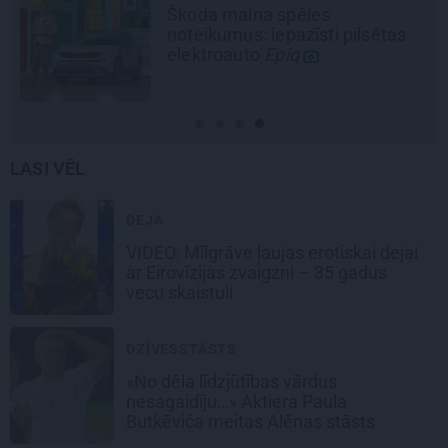
les
Kamēr dāmas bauda
īsti pilsētas
ziedu skaistumu, kun
Lietuvas alus tradīci
galvaspilsētu
LASI VĒL
DEJA
VIDEO: Mīlgrāve ļaujas erotiskai dejai
ar Eirovīzijas zvaigzni – 35 gadus
vecu skaistuli
DZĪVESSTĀSTS
«No dēla līdzjūtības vārdus
nesagaidīju…» Aktiera Paula
Butkēviča meitas Alēnas stāsts