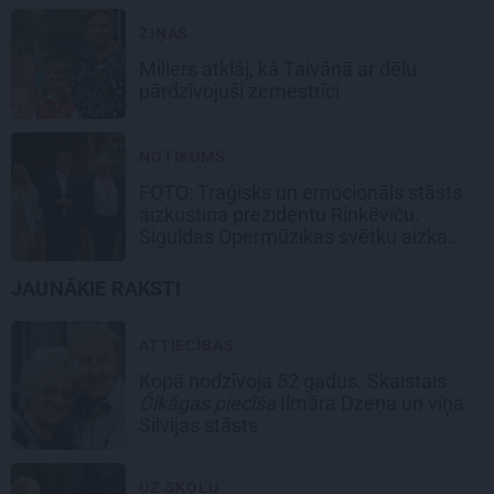
ZIŅAS
Millers atklāj, kā Taivānā ar dēlu
pārdzīvojuši zemestrīci
NOTIKUMS
FOTO: Traģisks un emocionāls stāsts
aizkustina prezidentu Rinkēviču.
Siguldas Opermūzikas svētku aizkadri
JAUNĀKIE RAKSTI
ATTIECĪBAS
Kopā nodzīvoja 52 gadus. Skaistais
Čikāgas piecīša
Ilmāra Dzeņa un viņa
Silvijas stāsts
UZ SKOLU