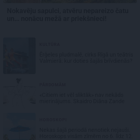
Nokavēju sapulci, atvēru nepareizo čatu
un… nonācu mežā ar priekšnieci!
KULTŪRA
Ērģeles pludmalē, cirks Rīgā un teātris
Valmierā: kur doties šajās brīvdienās?
PĀRDOMĀM
«Citiem iet vēl sliktāk» nav nekāds
mierinājums. Skaidro Diāna Zande
HOROSKOPI
Nekas šajā periodā nenotiek nejauši.
Horoskops visām zīmēm no 6. līdz 12.