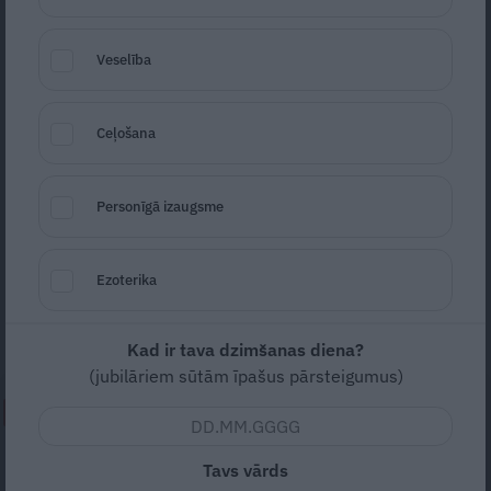
Veselība
Ceļošana
Foto: Picture Agency, Facebook
Personīgā izaugsme
Seko
Santa.lv Google
Saeimas deputāte nedēļas nogalē
Ezoterika
iekarojusi Talsu pensionāru biedrības balles
deju grīdu.
Kad ir tava dzimšanas diena?
(jubilāriem sūtām īpašus pārsteigumus)
NEPALAID GARĀM!
Ausu, kakla un deguna ārste
Tavs vārds