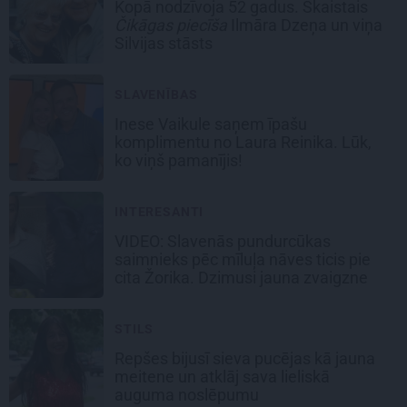
Kopā nodzīvoja 52 gadus. Skaistais
Čikāgas piecīša
Ilmāra Dzeņa un viņa
Silvijas stāsts
SLAVENĪBAS
Inese Vaikule saņem īpašu
komplimentu no Laura Reinika. Lūk,
ko viņš pamanījis!
INTERESANTI
VIDEO: Slavenās pundurcūkas
saimnieks pēc mīluļa nāves ticis pie
cita Žorika. Dzimusi jauna zvaigzne
STILS
Repšes bijusī sieva pucējas kā jauna
meitene un atklāj sava lieliskā
auguma noslēpumu