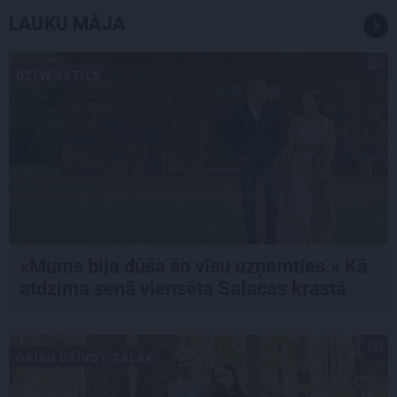
LAUKU MĀJA
DZĪVESSTILS
«Mums bija dūša šo visu uzņemties.» Kā
atdzima senā viensēta Salacas krastā
GRIBU DZĪVOT ZAĻĀK