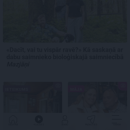
«Dacīt, vai tu vispār ravē?» Kā saskaņā ar
dabu saimnieko bioloģiskajā saimniecībā
Mazjāņi
IETEIKUMS
MĀJA
GALVENĀ
KLAUSIES
IENĀC
PADALĪTIES
VAIRĀK