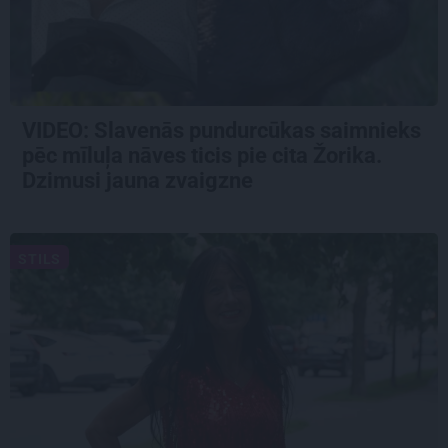
VIDEO: Slavenās pundurcūkas saimnieks
pēc mīluļa nāves ticis pie cita Žorika.
Dzimusi jauna zvaigzne
STILS