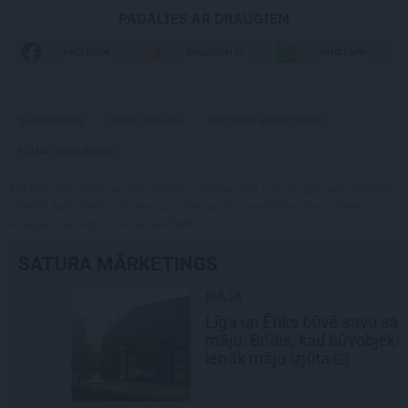
PADALIES AR DRAUGIEM
FACEBOOK
DRAUGIEM.LV
WHATSAPP
SLAVENĪBAS
MIKS DUKURS
KATRĪNE VASIĻEVSKA
ELĪNA GLUZUNOVA
Publikācijas saturs vai tās jebkāda apjoma daļa ir aizsargāts autortiesību
objekts Autortiesību likuma izpratnē, un tā izmantošana bez izdevēja
atļaujas ir aizliegta. Vairāk lasi
šeit
SATURA MĀRKETINGS
MĀJA
Līga un Ēriks būvē savu sapņu
māju: Brīdis, kad būvobjektā
ienāk māju izjūta