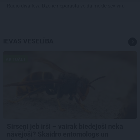
Radio dīva Ieva Dzene neparastā veidā meklē sev vīru
IEVAS VESELĪBA
AKTUĀLI
Sirseņi jeb irši – vairāk biedējoši nekā
nāvējoši? Skaidro entomologs un