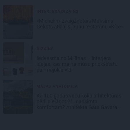
INTERJERA DIZAINS
«Michelin» zvaigžņotais Maksims
Cekots atklājis jaunu restorānu «Kíce»
DIZAINS
Iedvesma no Milānas – interjera
idejas, kas maina mūsu priekšstatu
par mājokļa vidi
MĀJAS ANATOMIJA
Kā 100 gadus vecu koka arhitektūras
pērli pielāgot 21. gadsimta
komfortam? Arhitekta Gata Gavara
pieredze