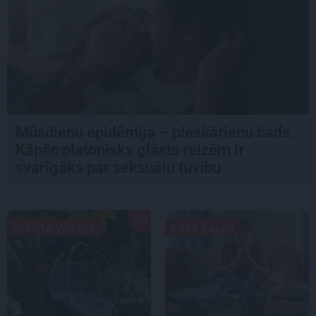
Mūsdienu epidēmija – pieskārienu bads.
Kāpēc platonisks glāsts reizēm ir
svarīgāks par seksuālu tuvību
ATPŪTA VASARĀ
KOPĀ ZAĻĀK