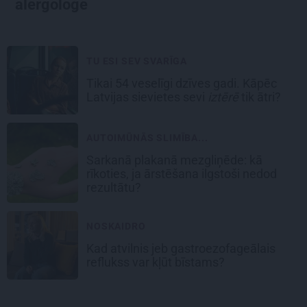
alergoloģe
TU ESI SEV SVARĪGA
Tikai 54 veselīgi dzīves gadi. Kāpēc
Latvijas sievietes sevi
iztērē
tik ātri?
AUTOIMŪNĀS SLIMĪBA...
Sarkanā plakanā mezgliņēde: kā
rīkoties, ja ārstēšana ilgstoši nedod
rezultātu?
NOSKAIDRO
Kad atvilnis jeb gastroezofageālais
reflukss var kļūt bīstams?