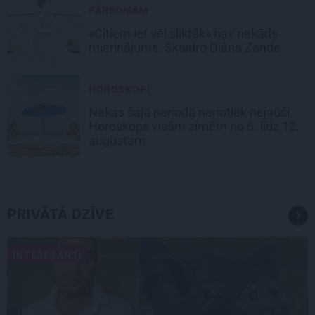
PĀRDOMĀM
«Citiem iet vēl sliktāk» nav nekāds
mierinājums. Skaidro Diāna Zande
HOROSKOPI
Nekas šajā periodā nenotiek nejauši.
Horoskops visām zīmēm no 6. līdz 12.
augustam
PRIVĀTĀ DZĪVE
INTERESANTI