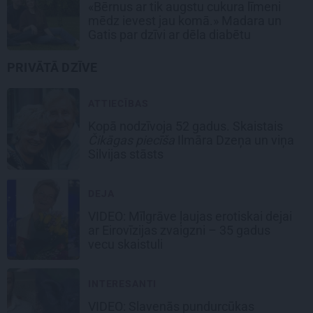
«Bērnus ar tik augstu cukura līmeni
mēdz ievest jau komā.» Madara un
Gatis par dzīvi ar dēla diabētu
PRIVĀTĀ DZĪVE
ATTIECĪBAS
Kopā nodzīvoja 52 gadus. Skaistais
Čikāgas piecīša
Ilmāra Dzeņa un viņa
Silvijas stāsts
DEJA
VIDEO: Mīlgrāve ļaujas erotiskai dejai
ar Eirovīzijas zvaigzni – 35 gadus
vecu skaistuli
INTERESANTI
VIDEO: Slavenās pundurcūkas