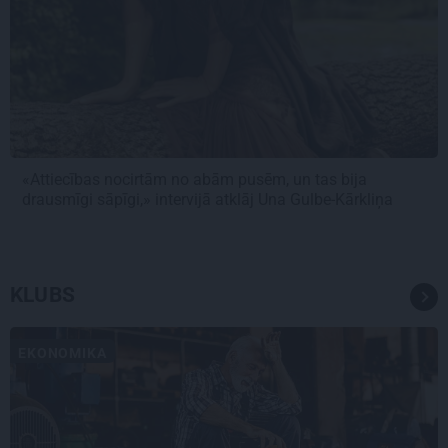
«Attiecības nocirtām no abām pusēm, un tas bija
drausmīgi sāpīgi,» intervijā atklāj Una Gulbe-Kārkliņa
KLUBS
EKONOMIKA