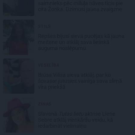
saimnieks pēc mīluļa nāves ticis pie
cita Žorika. Dzimusi jauna zvaigzne
STILS
Repšes bijusī sieva pucējas kā jauna
meitene un atklāj sava lieliskā
auguma noslēpumu
VESELĪBA
Brūsa Vilisa sieva atklāj, par ko
šovasar jutusies vainīga sava slimā
vīra priekšā
ZIŅAS
Slavenā
Tutas lietu
aktrise Liene
Sebre atklāj vienkāršu veidu, kā
iedarbināt vielmaiņu