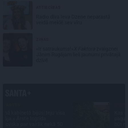
ATTIECĪBAS
Radio dīva Ieva Dzene neparastā
veidā meklē sev vīru
ZIŅAS
«Ir satraukums!»
X Faktora
zvaigznei
Jānim Rugājam lieli jaunumi privātajā
dzīvē
CIEMOS
Kas slēpjas Kuldīgas vecpilsētas
pagalmos? Dārzi, kuros atļauts
būt nepieklājīgi ziņkārīgam