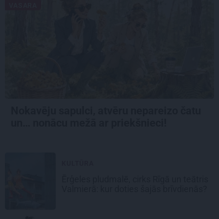
VASARA
Nokavēju sapulci, atvēru nepareizo čatu
un… nonācu mežā ar priekšnieci!
KULTŪRA
Ērģeles pludmalē, cirks Rīgā un teātris
Valmierā: kur doties šajās brīvdienās?