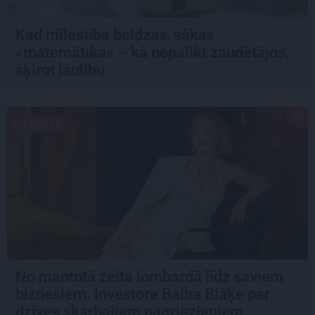
Kad mīlestība beidzas, sākas
«matemātika» – kā nepalikt zaudētājos,
šķirot laulību
PIEREDZE
No mantotā zelta lombardā līdz saviem
biznesiem. Investore Baiba Blāķe par
dzīves skarbajiem pagriezieniem