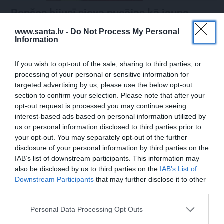
Repšes bijusī sieva pucējas kā jauna
meitene un atklāj sava lieliskā auguma
www.santa.lv -
Do Not Process My Personal
noslēpumu
Information
If you wish to opt-out of the sale, sharing to third parties, or
processing of your personal or sensitive information for
VESELĪBA
ZIŅAS
targeted advertising by us, please use the below opt-out
section to confirm your selection. Please note that after your
opt-out request is processed you may continue seeing
interest-based ads based on personal information utilized by
us or personal information disclosed to third parties prior to
your opt-out. You may separately opt-out of the further
disclosure of your personal information by third parties on the
IAB’s list of downstream participants. This information may
also be disclosed by us to third parties on the
IAB’s List of
Downstream Participants
that may further disclose it to other
Brūsa Vilisa sieva atklāj,
Slavenā
Tutas lietu
third parties.
par ko šovasar jutusies
aktrise Liene Sebre atklāj
vainīga sava slimā vīra
vienkāršu veidu, kā
Personal Data Processing Opt Outs
priekšā
iedarbināt vielmaiņu