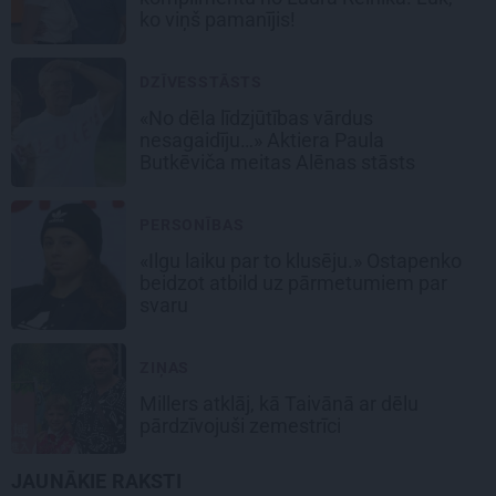
ko viņš pamanījis!
DZĪVESSTĀSTS
«No dēla līdzjūtības vārdus
nesagaidīju…» Aktiera Paula
Butkēviča meitas Alēnas stāsts
PERSONĪBAS
«Ilgu laiku par to klusēju.» Ostapenko
beidzot atbild uz pārmetumiem par
svaru
ZIŅAS
Millers atklāj, kā Taivānā ar dēlu
pārdzīvojuši zemestrīci
JAUNĀKIE RAKSTI