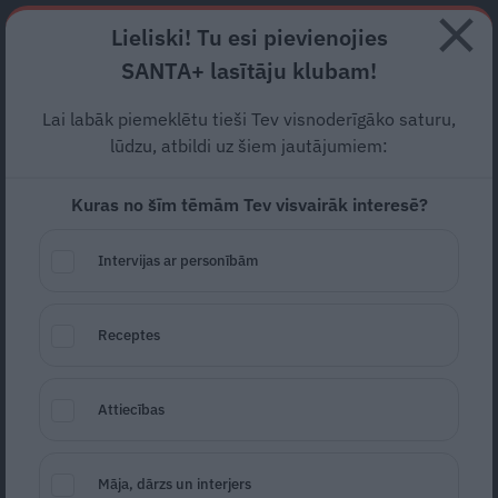
Abonē
Lieliski! Tu esi pievienojies
SANTA+ lasītāju klubam!
RECEPTES
NODERĪGI
JAUNĀKAIS
POPULĀRĀKAIS
Lai labāk piemeklētu tieši Tev visnoderīgāko saturu,
Vasiļevska vakarkleitā
lūdzu, atbildi uz šiem jautājumiem:
staigā pa Zolitūdi un
Kuras no šīm tēmām Tev visvairāk interesē?
pārģērbjas auto salonā – ko
Intervijas ar personībām
tur dara Dukurs?
SLAVENĪBAS
11.02.2024
Receptes
Santa.lv
Redakcija
portals@santa.lv
Attiecības
Māja, dārzs un interjers