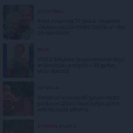
ATTIECĪBAS
Kopā nodzīvoja 52 gadus. Skaistais
Čikāgas piecīša
Ilmāra Dzeņa un viņa
Silvijas stāsts
DEJA
VIDEO: Mīlgrāve ļaujas erotiskai dejai
ar Eirovīzijas zvaigzni – 35 gadus
vecu skaistuli
UZ SKOLU
Vesels un emocionāli gatavs skolai:
par ko vecākiem jāparūpējas pirms
mācību gada sākuma
STIPRAIS STĀSTS