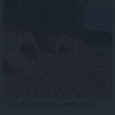
Latvijas skaistākās pludmales pārgājienam gar jūru