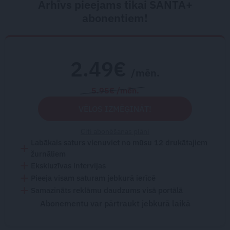
Arhīvs pieejams tikai SANTA+
abonentiem!
2.49€
/mēn.
5.95€ /mēn.
VĒLOS IZMĒĢINĀT!
Citi abonēšanas plāni
Labākais saturs vienuviet no mūsu 12 drukātajiem
žurnāliem
Ekskluzīvas intervijas
Pieeja visam saturam jebkurā ierīcē
Samazināts reklāmu daudzums visā portālā
Abonementu var pārtraukt jebkurā laikā