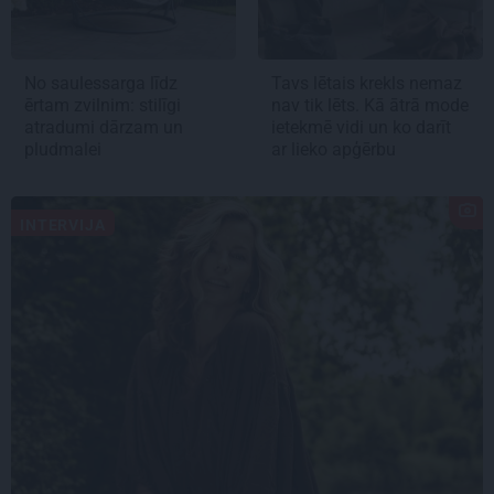
No saulessarga līdz
Tavs lētais krekls nemaz
ērtam zvilnim: stilīgi
nav tik lēts. Kā ātrā mode
atradumi dārzam un
ietekmē vidi un ko darīt
pludmalei
ar lieko apģērbu
INTERVIJA