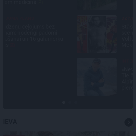
DZĪVESSTĀSTS
Stāsts, kas pārspēj kino
scenārijus: Kā Liepājas zēns
Volfs Ruvinskis kļuva par
Meksikas superzvaigzni
INTERVIJA
«Nevajag kalnos tēlot varoņus!
Tie ātri noliks pie vietas.»
Alpīnists Atis Plakans, kurš
pieredzējis biedra bojāeju
IEVA