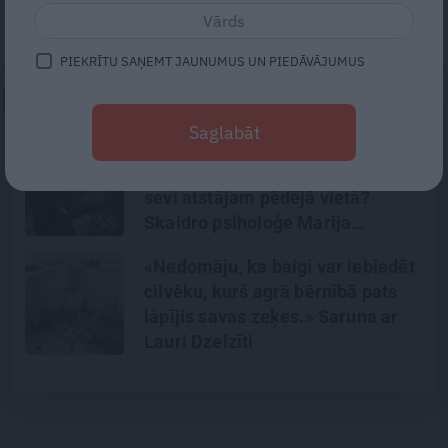
filmēšanā.
PIEKRĪTU SAŅEMT JAUNUMUS UN PIEDĀVĀJUMUS
NEPALAID GARĀM!
Saglabāt
Kāpēc mēs rūpējamies par
bērniem, vīru un vecākiem, bet
sevi atstājam pēdējā vietā?
Skaidro psiholoģe Marija
Ābeltiņa
«Nedomāju, ka baigi var iebiedēt
cilvēku, kurš agrā bērnībā pats
lāpījis savas zeķes.» Saruna ar
Lauri Dzelzīti