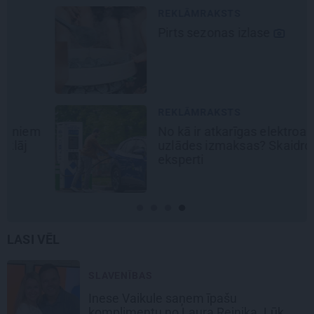
REKLĀMRAKSTS
Pirts sezonas izlase
REKLĀMRAKSTS
No kā ir atkarīgas elektroauto
uzlādes izmaksas? Skaidro Viršu
eksperti
LASI VĒL
SLAVENĪBAS
Inese Vaikule saņem īpašu
komplimentu no Laura Reinika. Lūk,