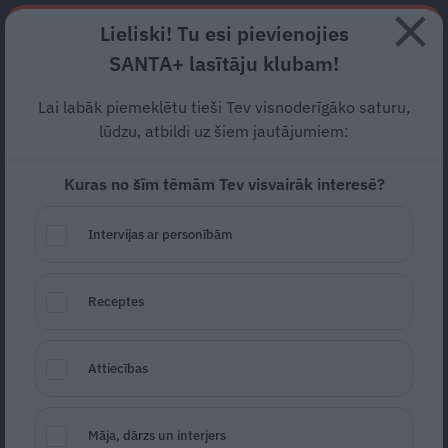
Abonē
Lieliski! Tu esi pievienojies
SANTA+ lasītāju klubam!
RECEPTES
NODERĪGI
JAUNĀKAIS
POPULĀRĀKAIS
Lai labāk piemeklētu tieši Tev visnoderīgāko saturu,
Sebre un Liuziniks tagad
lūdzu, atbildi uz šiem jautājumiem:
visur iet ar suni! Pat uz
Kuras no šīm tēmām Tev visvairāk interesē?
teātri un pasākumiem
Intervijas ar personībām
SLAVENĪBU MĪLUĻI
16.02.2025
Zane Piļka
Receptes
žurnāliste
zane.pilka@santa.lv
Attiecības
Māja, dārzs un interjers