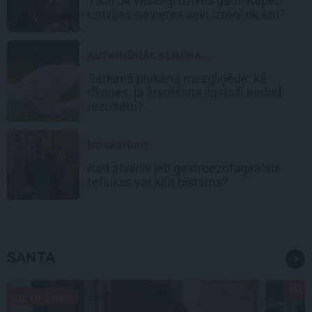
Tikai 54 veselīgi dzīves gadi. Kāpēc
Latvijas sievietes sevi
iztērē
tik ātri?
AUTOIMŪNĀS SLIMĪBA...
Sarkanā plakanā mezgliņēde: kā
rīkoties, ja ārstēšana ilgstoši nedod
rezultātu?
NOSKAIDRO
Kad atvilnis jeb gastroezofageālais
reflukss var kļūt bīstams?
SANTA
LIETU TOPS