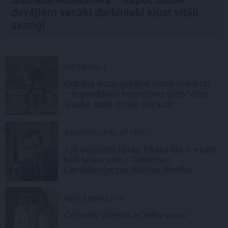
devējiem vecāki darbinieki kļūst vitāli
svarīgi
MOTOCIKLI
Goblina aizraujošākie moto maršruti
– leģendārais instruktors Ģirts Vilnis
iesaka, kurp doties šovasar
STARPVALSTU ATTIEC...
«Ja atzīstam lietas, kādas tās ir, esam
kaili lauka vidū.» Gabrieļus
Landsberģis par Baltijas drošību
REKLĀMRAKSTS
Ceļvedis vīrietim ar lieko svaru