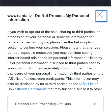
SLAVENĪBAS
INTERESANTI
www.santa.lv -
Do Not Process My Personal
Information
If you wish to opt-out of the sale, sharing to third parties, or
processing of your personal or sensitive information for
targeted advertising by us, please use the below opt-out
section to confirm your selection. Please note that after your
Inese Vaikule saņem
VIDEO: Slavenās
opt-out request is processed you may continue seeing
īpašu komplimentu no
pundurcūkas saimnieks
interest-based ads based on personal information utilized by
Laura Reinika. Lūk, ko
pēc mīluļa nāves ticis pie
us or personal information disclosed to third parties prior to
viņš pamanījis!
cita Žorika. Dzimusi
your opt-out. You may separately opt-out of the further
jauna zvaigzne
disclosure of your personal information by third parties on the
IAB’s list of downstream participants. This information may
also be disclosed by us to third parties on the
IAB’s List of
STILS
Downstream Participants
that may further disclose it to other
third parties.
Personal Data Processing Opt Outs