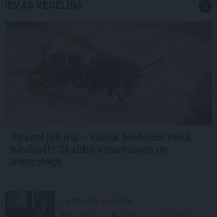
IEVAS VESELĪBA
AKTUĀLI
Sirseņi jeb irši – vairāk biedējoši nekā
nāvējoši? Skaidro entomologs un
alergoloģe
TU ESI SEV SVARĪGA