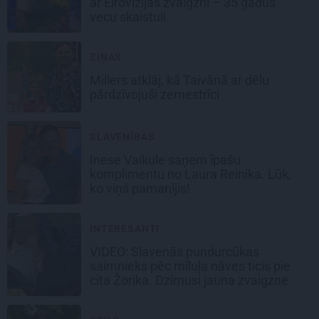
ar Eirovīzijas zvaigzni – 35 gadus
vecu skaistuli
ZIŅAS
Millers atklāj, kā Taivānā ar dēlu
pārdzīvojuši zemestrīci
SLAVENĪBAS
Inese Vaikule saņem īpašu
komplimentu no Laura Reinika. Lūk,
ko viņš pamanījis!
INTERESANTI
VIDEO: Slavenās pundurcūkas
saimnieks pēc mīluļa nāves ticis pie
cita Žorika. Dzimusi jauna zvaigzne