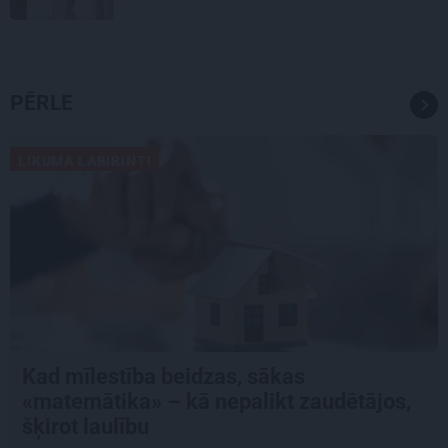
PĒRLE
LIKUMA LABIRINTI
Kad mīlestība beidzas, sākas
«matemātika» – kā nepalikt zaudētājos,
šķirot laulību