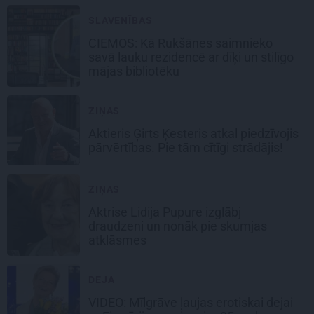
SLAVENĪBAS
CIEMOS: Kā Rukšānes saimnieko
savā lauku rezidencē ar dīķi un stilīgo
mājas bibliotēku
ZIŅAS
Aktieris Ģirts Ķesteris atkal piedzīvojis
pārvērtības. Pie tām cītīgi strādājis!
ZIŅAS
Aktrise Lidija Pupure izglābj
draudzeni un nonāk pie skumjas
atklāsmes
DEJA
VIDEO: Mīlgrāve ļaujas erotiskai dejai