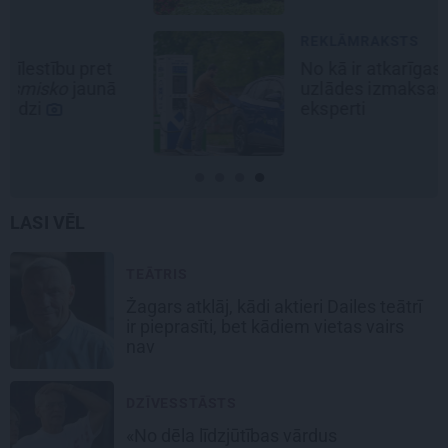
REKLĀMRAKSTS
No kā ir atkarīgas elektroauto
uzlādes izmaksas? Skaidro Viršu
eksperti
LASI VĒL
TEĀTRIS
Žagars atklāj, kādi aktieri Dailes teātrī
ir pieprasīti, bet kādiem vietas vairs
nav
DZĪVESSTĀSTS
«No dēla līdzjūtības vārdus