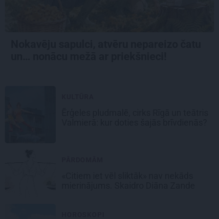
Nokavēju sapulci, atvēru nepareizo čatu
un… nonācu mežā ar priekšnieci!
KULTŪRA
Ērģeles pludmalē, cirks Rīgā un teātris
Valmierā: kur doties šajās brīvdienās?
PĀRDOMĀM
«Citiem iet vēl sliktāk» nav nekāds
mierinājums. Skaidro Diāna Zande
HOROSKOPI