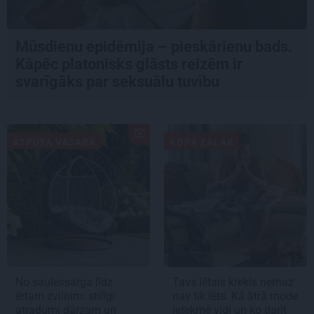
Mūsdienu epidēmija – pieskārienu bads.
Kāpēc platonisks glāsts reizēm ir
svarīgāks par seksuālu tuvību
ATPŪTA VASARĀ
KOPĀ ZAĻĀK
No saulessarga līdz
Tavs lētais krekls nemaz
ērtam zvilnim: stilīgi
nav tik lēts. Kā ātrā mode
atradumi dārzam un
ietekmē vidi un ko darīt