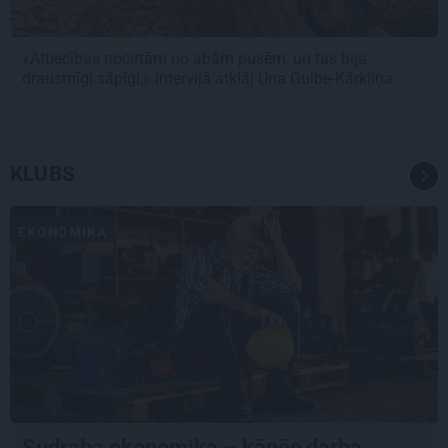
«Attiecības nocirtām no abām pusēm, un tas bija
drausmīgi sāpīgi,» intervijā atklāj Una Gulbe-Kārkliņa
KLUBS
EKONOMIKA
Sudraba ekonomika – kāpēc darba