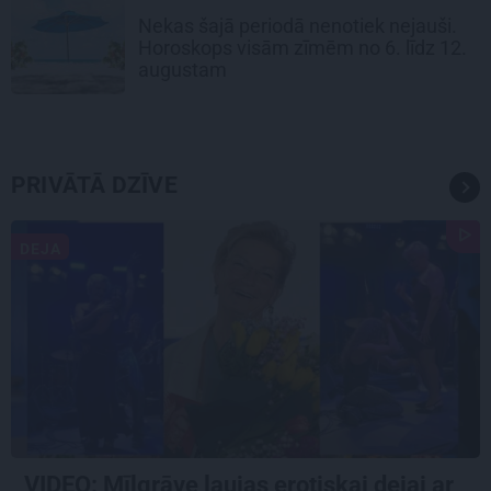
Nekas šajā periodā nenotiek nejauši.
Horoskops visām zīmēm no 6. līdz 12.
augustam
PRIVĀTĀ DZĪVE
DEJA
VIDEO: Mīlgrāve ļaujas erotiskai dejai ar