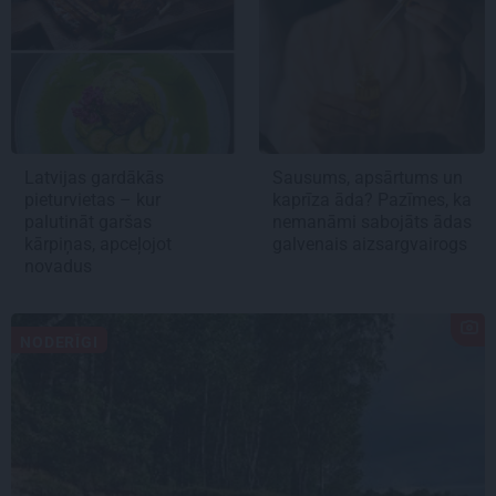
Latvijas gardākās
Sausums, apsārtums un
pieturvietas – kur
kaprīza āda? Pazīmes, ka
palutināt garšas
nemanāmi sabojāts ādas
kārpiņas, apceļojot
galvenais aizsargvairogs
novadus
NODERĪGI