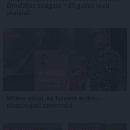
Eirovīzijas zvaigzni – 35 gadus vecu
skaistuli
ZIŅAS
Millers atklāj, kā Taivānā ar dēlu
pārdzīvojuši zemestrīci