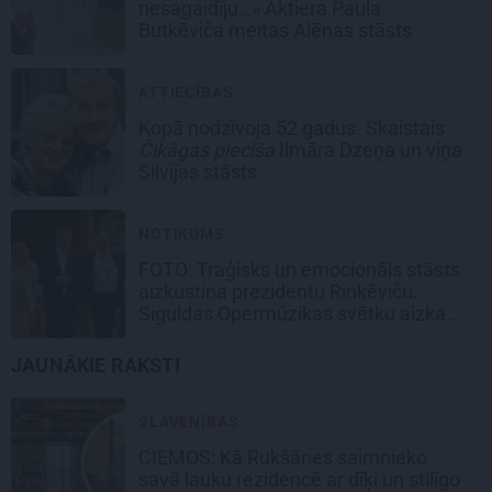
nesagaidīju…» Aktiera Paula
Butkēviča meitas Alēnas stāsts
ATTIECĪBAS
Kopā nodzīvoja 52 gadus. Skaistais
Čikāgas piecīša
Ilmāra Dzeņa un viņa
Silvijas stāsts
NOTIKUMS
FOTO: Traģisks un emocionāls stāsts
aizkustina prezidentu Rinkēviču.
Siguldas Opermūzikas svētku aizkadri
JAUNĀKIE RAKSTI
SLAVENĪBAS
CIEMOS: Kā Rukšānes saimnieko
savā lauku rezidencē ar dīķi un stilīgo