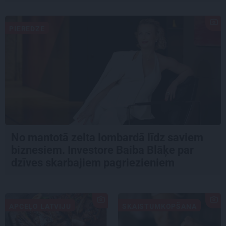
PIEREDZE
No mantotā zelta lombardā līdz saviem
biznesiem. Investore Baiba Blāķe par
dzīves skarbajiem pagriezieniem
APCEĻO LATVIJU
SKAISTUMKOPŠANA