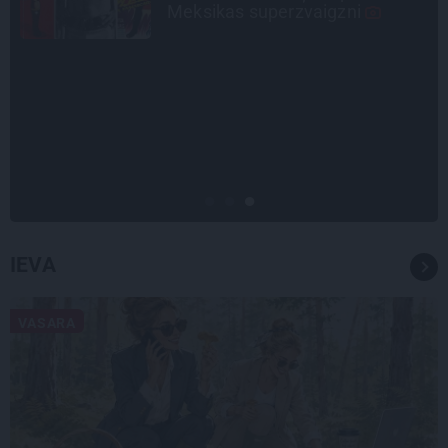
idejas
INTERVIJA
«Nevajag kalnos tēlot varoņus!
Tie ātri noliks pie vietas.»
Alpīnists Atis Plakans, kurš
pieredzējis biedra bojāeju
IEVA
VASARA