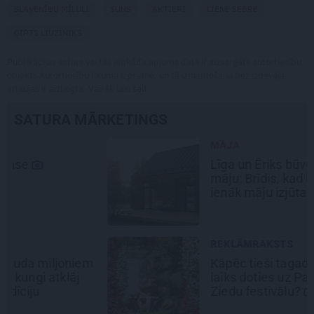
SLAVENĪBU MĪLUĻI
SUNS
AKTIERI
LIENE SEBRE
ĢIRTS LIUZINIKS
Publikācijas saturs vai tās jebkāda apjoma daļa ir aizsargāts autortiesību
objekts Autortiesību likuma izpratnē, un tā izmantošana bez izdevēja
atļaujas ir aizliegta. Vairāk lasi
šeit
SATURA MĀRKETINGS
MĀJA
Līga un Ēriks būvē savu sapņu
māju: Brīdis, kad būvobjektā
ienāk māju izjūta
REKLĀMRAKSTS
Kāpēc tieši tagad ir labākais
laiks doties uz Pakrojas muižas
Ziedu festivālu?