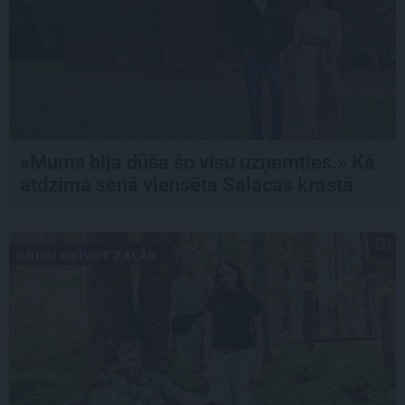
«Mums bija dūša šo visu uzņemties.» Kā
atdzima senā viensēta Salacas krastā
GRIBU DZĪVOT ZAĻĀK