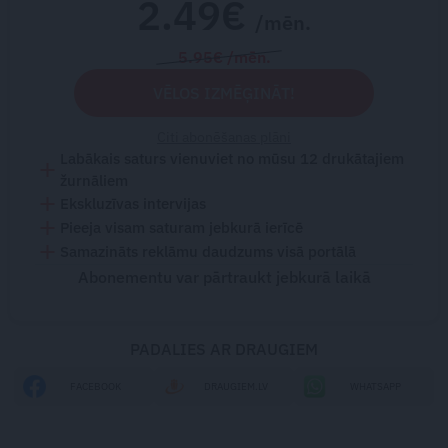
2.49€
/mēn.
5.95€ /mēn.
VĒLOS IZMĒĢINĀT!
Citi abonēšanas plāni
Labākais saturs vienuviet no mūsu 12 drukātajiem
žurnāliem
Ekskluzīvas intervijas
Pieeja visam saturam jebkurā ierīcē
Samazināts reklāmu daudzums visā portālā
Abonementu var pārtraukt jebkurā laikā
PADALIES AR DRAUGIEM
FACEBOOK
DRAUGIEM.LV
WHATSAPP