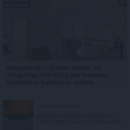
ATRADUMS
Raupjais šiks Līgatnes mežos: kā
simtgadīga kūts kļuva par modernu
rezidenci ar baseinu un mākslu
INTERJERA DIZAINS
«Michelin» zvaigžņotais Maksims
Cekots atklājis jaunu restorānu «Kíce»