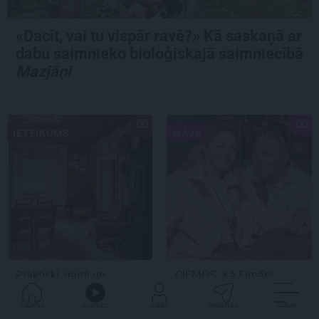
«Dacīt, vai tu vispār ravē?» Kā saskaņā ar
dabu saimnieko bioloģiskajā saimniecībā
Mazjāņi
IETEIKUMS
MĀJA
Praktiski, gardi un
CIEMOS:
Kā Elmārs
iedvesmojoši: pieci
Tannis ar sievu
atradumi skaistākai
saimnieko varenā
GALVENĀ
KLAUSIES
IENĀC
PADALĪTIES
VAIRĀK
vasaras baudīšanai
četrstāvu mājā.
Precēti