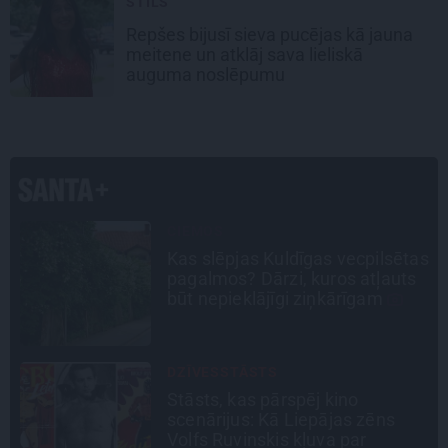
STILS
Repšes bijusī sieva pucējas kā jauna
meitene un atklāj sava lieliskā
auguma noslēpumu
TAVS ĀRSTS
as
«Manā kabinetā bijusi teju visa
Liepāja.» Ārste Ingrīda
Gardovska par vairāk nekā 50
gadiem medicīnā
CEĻOJUMA PLĀNS
Draudzeņu ceļojums bez
drāmām: noderīgi padomi
plānošanai un 16 galamērķu