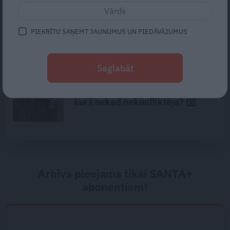
FOTO: Iedvesmai – Ilzes un Valda
dārzs ar 27 laternām un skujkoku
PIEKRĪTU SAŅEMT JAUNUMUS UN PIEDĀVĀJUMUS
bumbām
Saglabāt
Traģēdija Priekulē: kā bezjēdzīgā
kautiņā varēja iet bojā cilvēks,
kurš nekad nekonfliktēja?
Arhīvs pieejams tikai SANTA+
abonentiem!