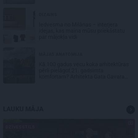
DIZAINS
Iedvesma no Milānas – interjera
idejas, kas maina mūsu priekšstatu
par mājokļa vidi
MĀJAS ANATOMIJA
Kā 100 gadus vecu koka arhitektūras
pērli pielāgot 21. gadsimta
komfortam? Arhitekta Gata Gavara
pieredze
LAUKU MĀJA
DZĪVESSTILS