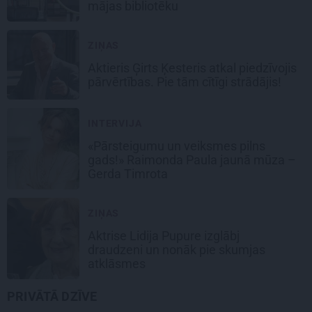
mājas bibliotēku
ZIŅAS
Aktieris Ģirts Ķesteris atkal piedzīvojis
pārvērtības. Pie tām cītīgi strādājis!
INTERVIJA
«Pārsteigumu un veiksmes pilns
gads!» Raimonda Paula jaunā mūza –
Gerda Timrota
ZIŅAS
Aktrise Lidija Pupure izglābj
draudzeni un nonāk pie skumjas
atklāsmes
PRIVĀTĀ DZĪVE