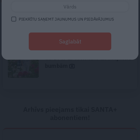
Virziens – jūra: Lauderu ģimenes
PIEKRĪTU SAŅEMT JAUNUMUS UN PIEDĀVĀJUMUS
bezbēdīgi laiskā miera osta
Pūrciemā
Saglabāt
FOTO: Iedvesmai – Ilzes un Valda
dārzs ar 27 laternām un skujkoku
bumbām
Arhīvs pieejams tikai SANTA+
abonentiem!