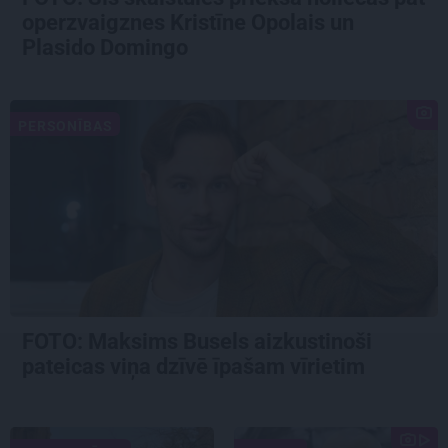
operzvaigznes Kristīne Opolais un
Plasido Domingo
PERSONĪBAS
FOTO: Maksims Busels aizkustinoši
pateicas viņa dzīvē īpašam vīrietim