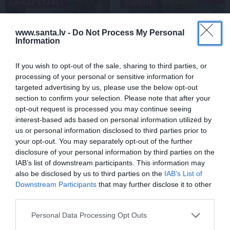
LAIKAPSTĀKĻI
ĢIMENE
www.santa.lv -
Do Not Process My Personal
Information
If you wish to opt-out of the sale, sharing to third parties, or
processing of your personal or sensitive information for
targeted advertising by us, please use the below opt-out
section to confirm your selection. Please note that after your
Par ko latviešus šodien
FOTO: «Ja es šodien
opt-out request is processed you may continue seeing
apskauž spāņi, itāļi un
varētu satikt šo mazo
interest-based ads based on personal information utilized by
vācieši? Viņi arī tagad
zēnu…» Dons pirms
us or personal information disclosed to third parties prior to
gribētu būt Latvijā
koncerta dalījies ļoti
your opt-out. You may separately opt-out of the further
personiskā stāstā
disclosure of your personal information by third parties on the
IAB’s list of downstream participants. This information may
also be disclosed by us to third parties on the
IAB’s List of
SLAVENĪBAS
Downstream Participants
that may further disclose it to other
third parties.
Personal Data Processing Opt Outs