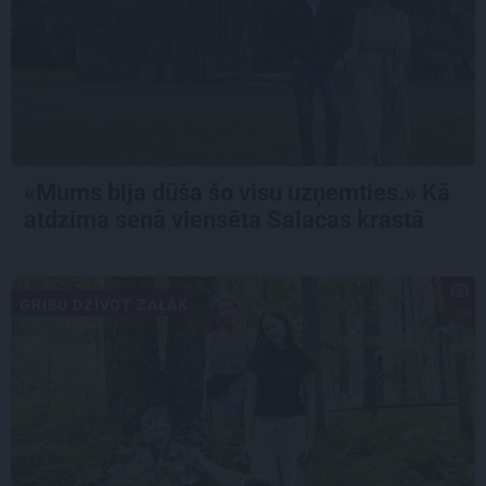
«Mums bija dūša šo visu uzņemties.» Kā
atdzima senā viensēta Salacas krastā
GRIBU DZĪVOT ZAĻĀK