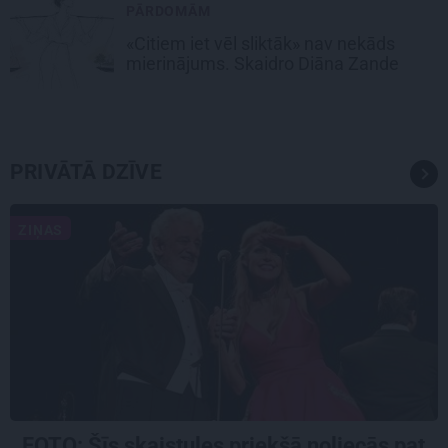
PĀRDOMĀM
«Citiem iet vēl sliktāk» nav nekāds
mierinājums. Skaidro Diāna Zande
PRIVĀTĀ DZĪVE
ZIŅAS
FOTO: Šīs skaistules priekšā noliecās pat