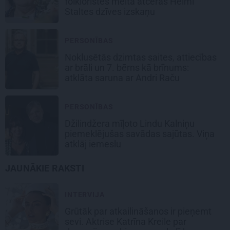
folkloristes meita atceras Helmī
Staltes dzīves izskaņu
PERSONĪBAS
Noklusētās dzimtas saites, attiecības
ar brāli un 7. bērns kā brīnums:
atklāta saruna ar Andri Raču
PERSONĪBAS
Džilindžera mīļoto Lindu Kalniņu
piemeklējušas savādas sajūtas. Viņa
atklāj iemeslu
JAUNĀKIE RAKSTI
INTERVIJA
Grūtāk par atkailināšanos ir pieņemt
sevi. Aktrise Katrīna Kreile par