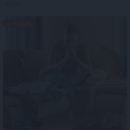
tuvību
KOPĀ ZAĻĀK