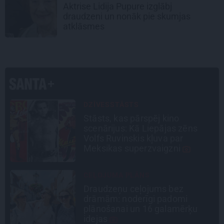
Aktrise Lidija Pupure izglābj
draudzeni un nonāk pie skumjas
atklāsmes
CIEMOS
Kas slēpjas Kuldīgas vecpilsētas
pagalmos? Dārzi, kuros atļauts
būt nepieklājīgi ziņkārīgam
PERSONĪBAS
Noklusētās dzimtas saites,
attiecības ar brāli un 7. bērns kā
brīnums: atklāta saruna ar Andri
Raču