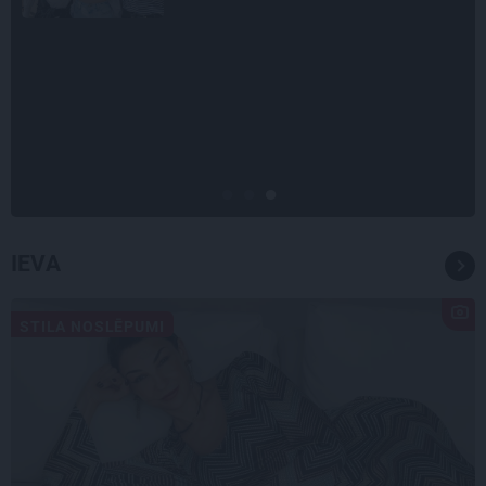
INTERVIJA
Tumši samtaina balss un
tērauda mugurkauls. Raimonda
Paula jaunā mūza – Gerda
Timrota
IEVA
STILA NOSLĒPUMI