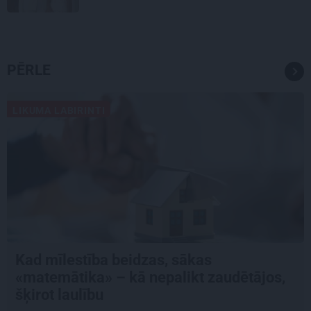
PĒRLE
LIKUMA LABIRINTI
Kad mīlestība beidzas, sākas
«matemātika» – kā nepalikt zaudētājos,
šķirot laulību