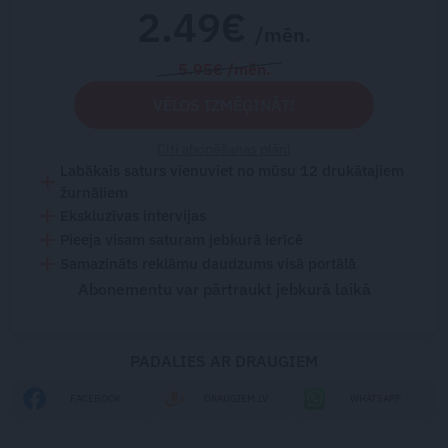
2.49€
/mēn.
5.95€ /mēn.
VĒLOS IZMĒĢINĀT!
Citi abonēšanas plāni
Labākais saturs vienuviet no mūsu 12 drukātajiem
žurnāliem
Ekskluzīvas intervijas
Pieeja visam saturam jebkurā ierīcē
Samazināts reklāmu daudzums visā portālā
Abonementu var pārtraukt jebkurā laikā
PADALIES AR DRAUGIEM
FACEBOOK
DRAUGIEM.LV
WHATSAPP