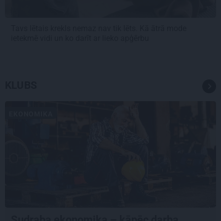
Tavs lētais krekls nemaz nav tik lēts. Kā ātrā mode
ietekmē vidi un ko darīt ar lieko apģērbu
KLUBS
EKONOMIKA
Sudraba ekonomika – kāpēc darba