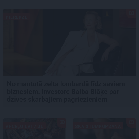
PIEREDZE
No mantotā zelta lombardā līdz saviem
biznesiem. Investore Baiba Blāķe par
dzīves skarbajiem pagriezieniem
APCEĻO LATVIJU
SKAISTUMKOPŠANA