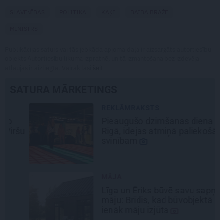
SLAVENĪBAS
POLITIKA
KAĶI
BAIBA BRAŽE
MINISTRS
Publikācijas saturs vai tās jebkāda apjoma daļa ir aizsargāts autortiesību
objekts Autortiesību likuma izpratnē, un tā izmantošana bez izdevēja
atļaujas ir aizliegta. Vairāk lasi
šeit
SATURA MĀRKETINGS
REKLĀMRAKSTS
Pieaugušo dzimšanas diena
šu
Rīgā, idejas atmiņā paliekošām
svinībām
MĀJA
Līga un Ēriks būvē savu sapņu
māju: Brīdis, kad būvobjektā
ienāk māju izjūta