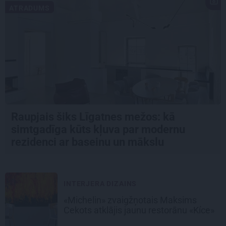
ATRADUMS
Raupjais šiks Līgatnes mežos: kā
simtgadīga kūts kļuva par modernu
rezidenci ar baseinu un mākslu
INTERJERA DIZAINS
«Michelin» zvaigžņotais Maksims
Cekots atklājis jaunu restorānu «Kíce»