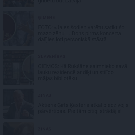
gribētu būt Latvijā
ĢIMENE
FOTO: «Ja es šodien varētu satikt šo
mazo zēnu…» Dons pirms koncerta
dalījies ļoti personiskā stāstā
SLAVENĪBAS
CIEMOS: Kā Rukšāne saimnieko savā
lauku rezidencē ar dīķi un stilīgo
mājas bibliotēku
ZIŅAS
Aktieris Ģirts Ķesteris atkal piedzīvojis
pārvērtības. Pie tām cītīgi strādājis!
ZIŅAS