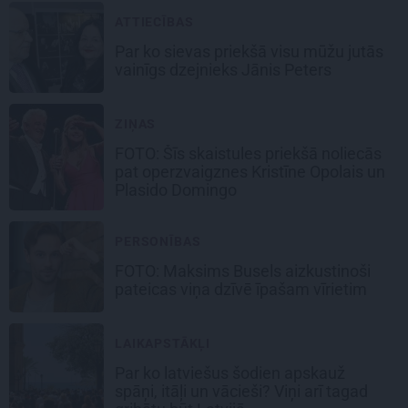
ATTIECĪBAS
Par ko sievas priekšā visu mūžu jutās
vainīgs dzejnieks Jānis Peters
ZIŅAS
FOTO: Šīs skaistules priekšā noliecās
pat operzvaigznes Kristīne Opolais un
Plasido Domingo
PERSONĪBAS
FOTO: Maksims Busels aizkustinoši
pateicas viņa dzīvē īpašam vīrietim
LAIKAPSTĀKĻI
Par ko latviešus šodien apskauž
spāņi, itāļi un vācieši? Viņi arī tagad