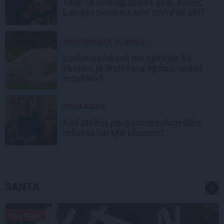
Tikai 54 veselīgi dzīves gadi. Kāpēc
Latvijas sievietes sevi
iztērē
tik ātri?
AUTOIMŪNĀS SLIMĪBA...
Sarkanā plakanā mezgliņēde: kā
rīkoties, ja ārstēšana ilgstoši nedod
rezultātu?
NOSKAIDRO
Kad atvilnis jeb gastroezofageālais
reflukss var kļūt bīstams?
SANTA
KULTŪRA