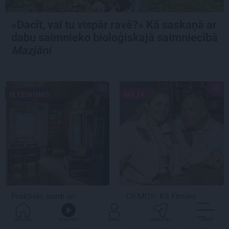
«Dacīt, vai tu vispār ravē?» Kā saskaņā ar
dabu saimnieko bioloģiskajā saimniecībā
Mazjāņi
IETEIKUMS
MĀJA
Praktiski, gardi un
CIEMOS:
Kā Elmārs
iedvesmojoši: pieci
Tannis ar sievu
atradumi skaistākai
saimnieko varenā
GALVENĀ
KLAUSIES
IENĀC
PADALĪTIES
VAIRĀK
vasaras baudīšanai
četrstāvu mājā.
Precēti