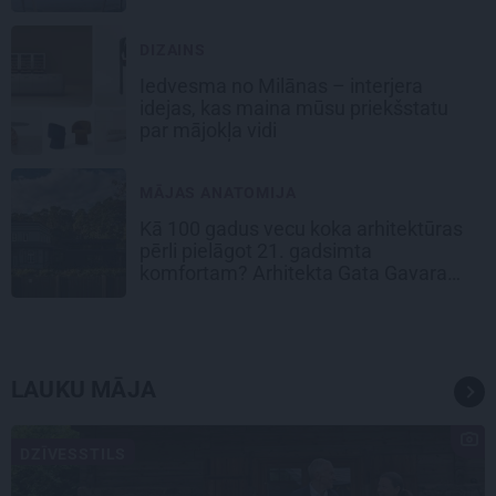
DIZAINS
Iedvesma no Milānas – interjera
idejas, kas maina mūsu priekšstatu
par mājokļa vidi
MĀJAS ANATOMIJA
Kā 100 gadus vecu koka arhitektūras
pērli pielāgot 21. gadsimta
komfortam? Arhitekta Gata Gavara
pieredze
LAUKU MĀJA
DZĪVESSTILS