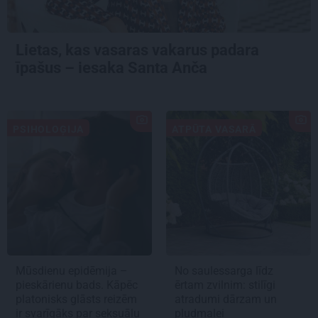
Lietas, kas vasaras vakarus padara
īpašus – iesaka Santa Anča
PSIHOLOĢIJA
ATPŪTA VASARĀ
Mūsdienu epidēmija –
No saulessarga līdz
pieskārienu bads. Kāpēc
ērtam zvilnim: stilīgi
platonisks glāsts reizēm
atradumi dārzam un
ir svarīgāks par seksuālu
pludmalei