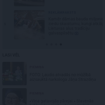
REKLĀMRAKSTS
Kamēr dāmas bauda miljoniem
ziedu skaistumu, kungi atklāj
Lietuvas alus tradīciju
galvaspilsētu
LASI VĒL
PIEMIŅA
FOTO: Ļaudis atvadās no mūžībā
aizsauktā narkologa Jāņa Strazdiņa
PIEMIŅA
«Viņa gatavojās pārejai.» Slavenās