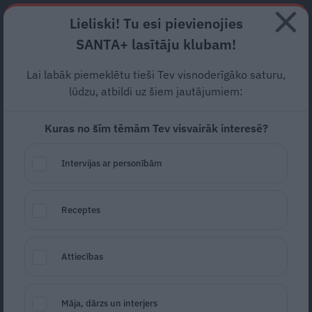
Abonē
Lieliski! Tu esi pievienojies
SANTA+ lasītāju klubam!
RECEPTES
NODERĪGI
JAUNĀKAIS
POPULĀRĀKAIS
Lai labāk piemeklētu tieši Tev visnoderīgāko saturu,
Ministre Braže parāda savu
lūdzu, atbildi uz šiem jautājumiem:
jauno ģimenes locekli. Īsta
Kuras no šīm tēmām Tev visvairāk interesē?
fotomodele!
Intervijas ar personībām
SLAVENĪBAS
10.05.2024
Receptes
Marta Kalniņa-Avotiņa
portals@santa.lv
Attiecības
Māja, dārzs un interjers