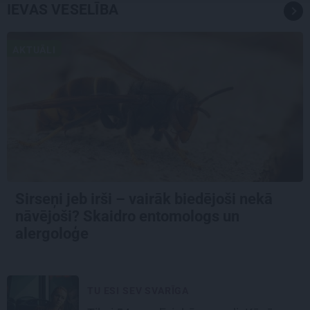
IEVAS VESELĪBA
AKTUĀLI
Sirseņi jeb irši – vairāk biedējoši nekā
nāvējoši? Skaidro entomologs un
alergoloģe
TU ESI SEV SVARĪGA