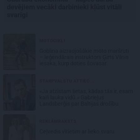
devējiem vecāki darbinieki kļūst vitāli
svarīgi
MOTOCIKLI
Goblina aizraujošākie moto maršruti
– leģendārais instruktors Ģirts Vilnis
iesaka, kurp doties šovasar
STARPVALSTU ATTIEC...
«Ja atzīstam lietas, kādas tās ir, esam
kaili lauka vidū.» Gabrieļus
Landsberģis par Baltijas drošību
REKLĀMRAKSTS
Ceļvedis vīrietim ar lieko svaru