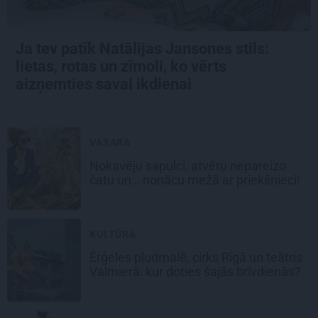
Ja tev patīk Natālijas Jansones stils:
lietas, rotas un zīmoli, ko vērts
aizņemties savai ikdienai
VASARA
Nokavēju sapulci, atvēru nepareizo
čatu un… nonācu mežā ar priekšnieci!
KULTŪRA
Ērģeles pludmalē, cirks Rīgā un teātris
Valmierā: kur doties šajās brīvdienās?