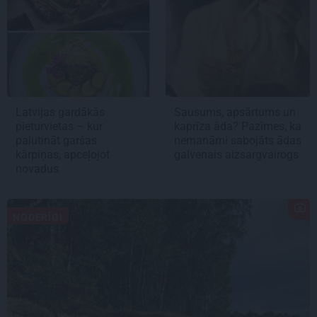
Latvijas gardākās
Sausums, apsārtums un
pieturvietas – kur
kaprīza āda? Pazīmes, ka
palutināt garšas
nemanāmi sabojāts ādas
kārpiņas, apceļojot
galvenais aizsargvairogs
novadus
NODERĪGI