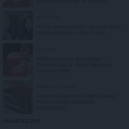
depresiju, mobingu un ceļu līdz
lielajām lomām
ATTIECĪBAS
Par ko sievas priekšā visu mūžu jutās
vainīgs dzejnieks Jānis Peters
KULTŪRA
Nedēļas nogales galamērķis –
Sarkandaugava: startē Rīgas ielu
mākslas svētki
PRAKTISKI PADOMI
Kādos traukos droši saldēt pārtiku?
Plusi un mīnusi dažādiem
risinājumiem
PRIVĀTĀ DZĪVE