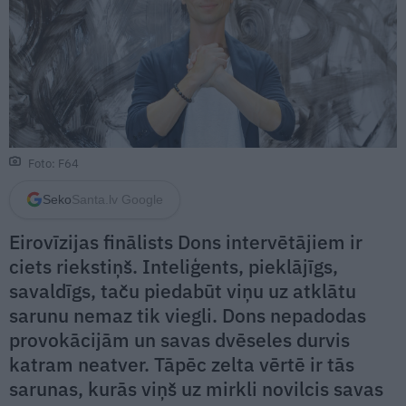
Foto: F64
Seko
Santa.lv Google
Eirovīzijas finālists Dons intervētājiem ir
ciets riekstiņš. Inteliģents, pieklājīgs,
savaldīgs, taču piedabūt viņu uz atklātu
sarunu nemaz tik viegli. Dons nepadodas
provokācijām un savas dvēseles durvis
katram neatver. Tāpēc zelta vērtē ir tās
sarunas, kurās viņš uz mirkli novilcis savas