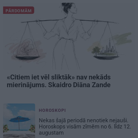
PĀRDOMĀM
«Citiem iet vēl sliktāk» nav nekāds
mierinājums. Skaidro Diāna Zande
HOROSKOPI
Nekas šajā periodā nenotiek nejauši.
Horoskops visām zīmēm no 6. līdz 12.
augustam