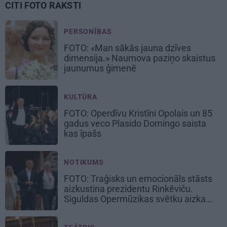
CITI FOTO RAKSTI
PERSONĪBAS
FOTO: «Man sākās jauna dzīves
dimensija.» Naumova paziņo skaistus
jaunumus ģimenē
KULTŪRA
FOTO: Operdīvu Kristīni Opolais un 85
gadus veco Plasido Domingo saista
kas īpašs
NOTIKUMS
FOTO: Traģisks un emocionāls stāsts
aizkustina prezidentu Rinkēviču.
Siguldas Opermūzikas svētku aizkadri