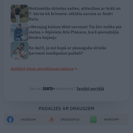
Noklusētās dzimtas saites, attiecības ar brāli un
7. bērns kā brīnums: atklāta saruna ar Andri
Raču
«Nevajag kalnos tēlot varoņus! Tie ātri noliks pie
vietas.» Alpīnists Atis Plakans, kurš pieredzējis
biedra bojāeju
Ko darīt, ja esi kopā ar pieauguša vīrieša
ķermenī noslēpušos puišeli?
→
Aplūkot visus abonēšanas plānus
Jau esi
abonents?
Ienākt portālā
PADALIES AR DRAUGIEM
FACEBOOK
DRAUGIEM.LV
WHATSAPP