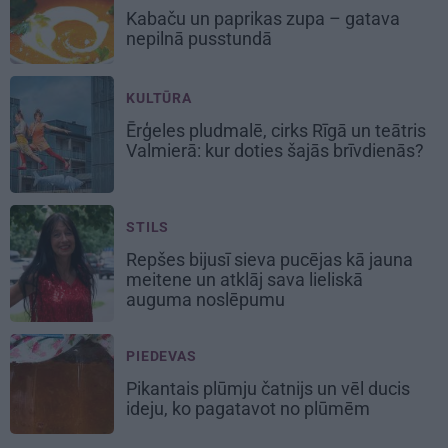
Kabaču un paprikas zupa
– gatava
nepilnā pusstundā
KULTŪRA
Ērģeles pludmalē, cirks Rīgā un teātris
Valmierā: kur doties šajās brīvdienās?
STILS
Repšes bijusī sieva pucējas kā jauna
meitene un atklāj sava lieliskā
auguma noslēpumu
PIEDEVAS
Pikantais
plūmju čatnijs
un vēl ducis
ideju, ko pagatavot no plūmēm