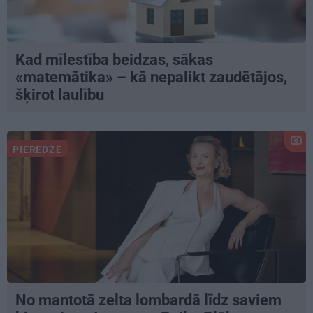
Kad mīlestība beidzas, sākas
«matemātika» – kā nepalikt zaudētājos,
šķirot laulību
PIEREDZE
No mantotā zelta lombardā līdz saviem