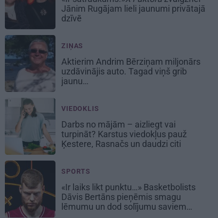
Jānim Rugājam lieli jaunumi privātajā
dzīvē
ZIŅAS
Aktierim Andrim Bērziņam miljonārs
uzdāvinājis auto. Tagad viņš grib
jaunu…
VIEDOKLIS
Darbs no mājām – aizliegt vai
turpināt? Karstus viedokļus pauž
Ķestere, Rasnačs un daudzi citi
SPORTS
«Ir laiks likt punktu…» Basketbolists
Dāvis Bertāns pieņēmis smagu
lēmumu un dod solījumu saviem
biedriem