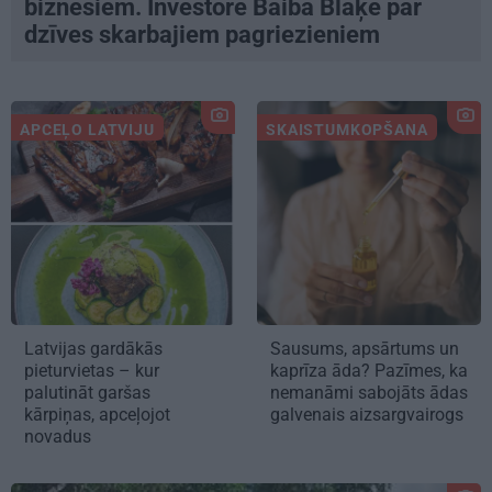
biznesiem. Investore Baiba Blāķe par
dzīves skarbajiem pagriezieniem
APCEĻO LATVIJU
SKAISTUMKOPŠANA
Latvijas gardākās
Sausums, apsārtums un
pieturvietas – kur
kaprīza āda? Pazīmes, ka
palutināt garšas
nemanāmi sabojāts ādas
kārpiņas, apceļojot
galvenais aizsargvairogs
novadus