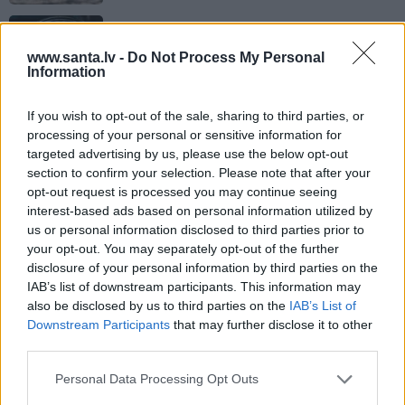
IEVA VIRTUVĒ
www.santa.lv -
Do Not Process My Personal
Ideāli skābēti, mazsālīti un svaigi: 7
Information
gurķu laika receptes iesaka Latvijā
populāri ļaudis
If you wish to opt-out of the sale, sharing to third parties, or
processing of your personal or sensitive information for
ZAĻI DOMĀT
targeted advertising by us, please use the below opt-out
section to confirm your selection. Please note that after your
Ražotāji spiesti piekāpties – visā
opt-out request is processed you may continue seeing
Eiropā mainās preču remonta un
interest-based ads based on personal information utilized by
garantijas noteikumi
us or personal information disclosed to third parties prior to
your opt-out. You may separately opt-out of the further
disclosure of your personal information by third parties on the
IAB’s list of downstream participants. This information may
also be disclosed by us to third parties on the
IAB’s List of
PRIVĀTĀ DZĪVE
Downstream Participants
that may further disclose it to other
third parties.
VESELĪBA
Personal Data Processing Opt Outs