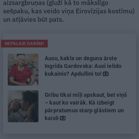
aizsargbruņas (gluži kā to mākslīgo
sešpaku, kas veido viņa Eirovīzijas kostīmu)
un atļāvies būt pats.
NEPALAID GARĀM!
Ausu, kakla un deguna ārste
Ingrīda Gardovska: Ausī ielido
kukainis? Apdullini to!
Gribu tikai mīļi apskaut, bet viņš
– kaut ko vairāk. Kā izbeigt
pārpratumus starp glāstiem un
kaisli