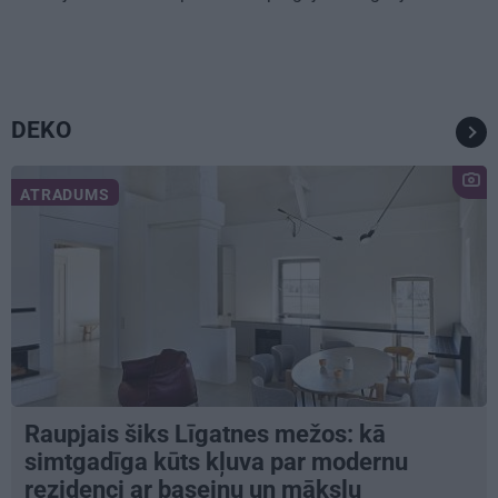
DEKO
ATRADUMS
Raupjais šiks Līgatnes mežos: kā
simtgadīga kūts kļuva par modernu
rezidenci ar baseinu un mākslu