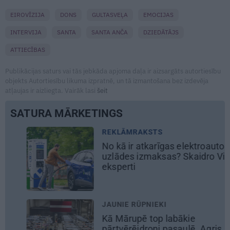
EIROVĪZIJA
DONS
GULTASVEĻA
EMOCIJAS
INTERVIJA
SANTA
SANTA ANČA
DZIEDĀTĀJS
ATTIECĪBAS
Publikācijas saturs vai tās jebkāda apjoma daļa ir aizsargāts autortiesību
objekts Autortiesību likuma izpratnē, un tā izmantošana bez izdevēja
atļaujas ir aizliegta. Vairāk lasi
šeit
SATURA MĀRKETINGS
REKLĀMRAKSTS
No kā ir atkarīgas elektroauto
uzlādes izmaksas? Skaidro Viršu
eksperti
JAUNIE RŪPNIEKI
Kā Mārupē top labākie
pārtvērējdroni pasaulē. Agris