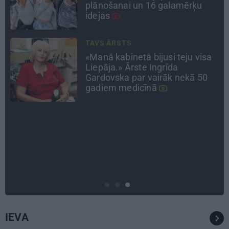
Volfs Ruvinskis kļuva par
Meksikas superzvaigzni
INTERVIJA
«Nevajag kalnos tēlot varoņus!
Tie ātri noliks pie vietas.»
Alpīnists Atis Plakans, kurš
pieredzējis biedra bojāeju
ATTIECĪBAS
Ko darīt, ja esi kopā ar
pieauguša vīrieša ķermenī
noslēpušos puišeli?
IEVA