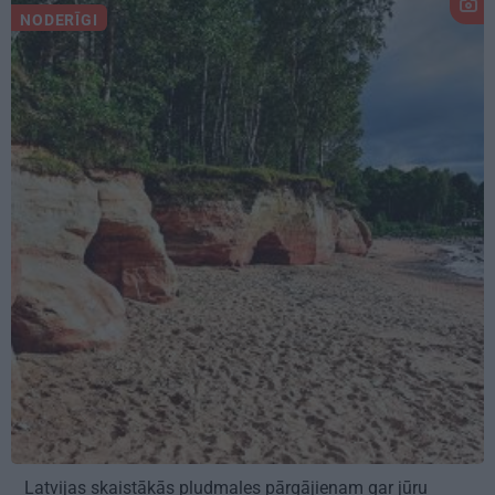
NODERĪGI
Latvijas skaistākās pludmales pārgājienam gar jūru