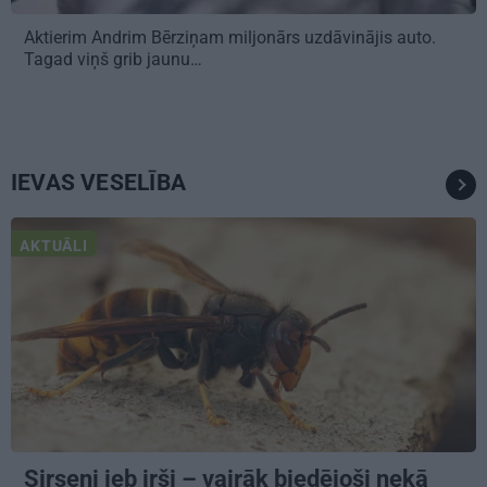
Aktierim Andrim Bērziņam miljonārs uzdāvinājis auto.
Tagad viņš grib jaunu…
IEVAS VESELĪBA
AKTUĀLI
Sirseņi jeb irši – vairāk biedējoši nekā