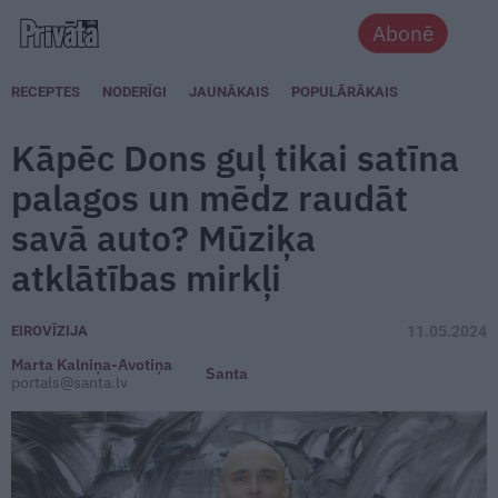
Abonē
RECEPTES
NODERĪGI
JAUNĀKAIS
POPULĀRĀKAIS
Kāpēc Dons guļ tikai satīna
palagos un mēdz raudāt
savā auto? Mūziķa
atklātības mirkļi
EIROVĪZIJA
11.05.2024
Marta Kalniņa-Avotiņa
Santa
portals@santa.lv