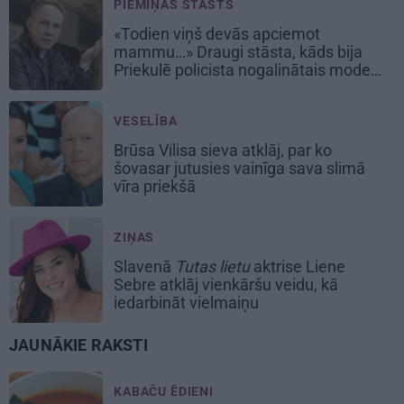
PIEMIŅAS STĀSTS
«Todien viņš devās apciemot
mammu…» Draugi stāsta, kāds bija
Priekulē policista nogalinātais modes
mākslinieks
VESELĪBA
Brūsa Vilisa sieva atklāj, par ko
šovasar jutusies vainīga sava slimā
vīra priekšā
ZIŅAS
Slavenā
Tutas lietu
aktrise Liene
Sebre atklāj vienkāršu veidu, kā
iedarbināt vielmaiņu
JAUNĀKIE RAKSTI
KABAČU ĒDIENI