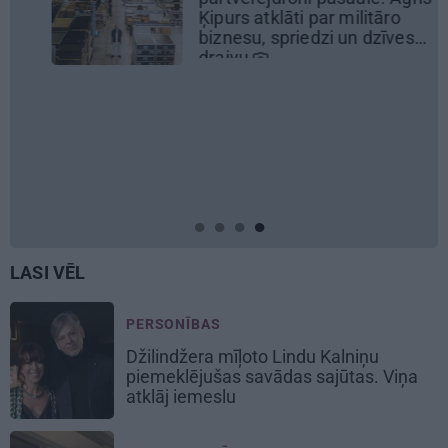
Ķipurs atklāti par militāro
biznesu, spriedzi un dzīves
draivu
LASI VĒL
PERSONĪBAS
Džilindžera mīļoto Lindu Kalniņu
piemeklējušas savādas sajūtas. Viņa
atklāj iemeslu