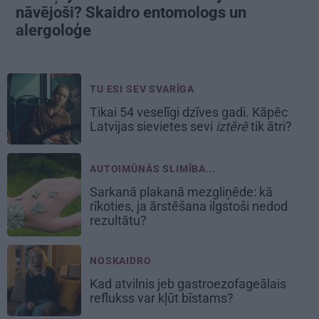
nāvējoši? Skaidro entomologs un
alergoloģe
TU ESI SEV SVARĪGA
Tikai 54 veselīgi dzīves gadi. Kāpēc
Latvijas sievietes sevi
iztērē
tik ātri?
AUTOIMŪNĀS SLIMĪBA...
Sarkanā plakanā mezgliņēde: kā
rīkoties, ja ārstēšana ilgstoši nedod
rezultātu?
NOSKAIDRO
Kad atvilnis jeb gastroezofageālais
reflukss var kļūt bīstams?