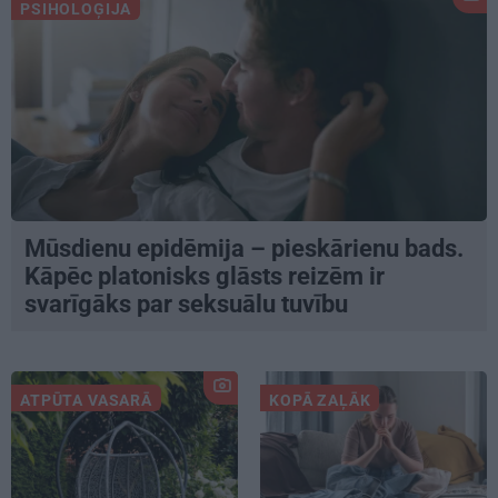
PSIHOLOĢIJA
Mūsdienu epidēmija – pieskārienu bads.
Kāpēc platonisks glāsts reizēm ir
svarīgāks par seksuālu tuvību
ATPŪTA VASARĀ
KOPĀ ZAĻĀK