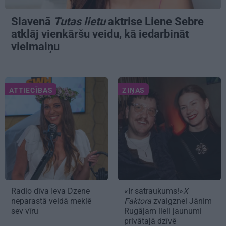
Slavenā
Tutas lietu
aktrise Liene Sebre
atklāj vienkāršu veidu, kā iedarbināt
vielmaiņu
ATTIECĪBAS
ZIŅAS
Radio dīva Ieva Dzene
«Ir satraukums!»
X
neparastā veidā meklē
Faktora
zvaigznei Jānim
sev vīru
Rugājam lieli jaunumi
privātajā dzīvē