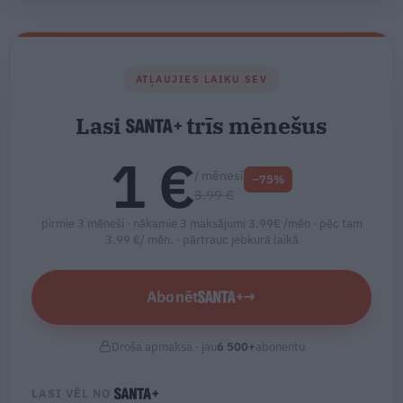
ATĻAUJIES LAIKU SEV
Lasi
trīs mēnešus
1 €
/ mēnesī
−75%
3.99 €
pirmie 3 mēneši · nākamie 3 maksājumi 3.99€ /mēn · pēc tam
3.99 €/ mēn. ·
pārtrauc jebkurā laikā
Abonēt
→
Droša apmaksa · jau
6 500
+
abonentu
LASI VĒL NO