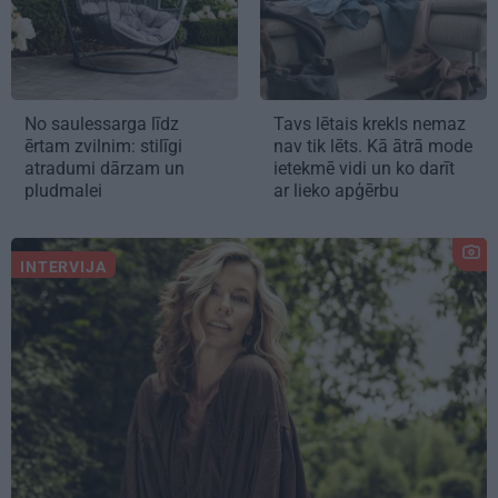
No saulessarga līdz
Tavs lētais krekls nemaz
ērtam zvilnim: stilīgi
nav tik lēts. Kā ātrā mode
atradumi dārzam un
ietekmē vidi un ko darīt
pludmalei
ar lieko apģērbu
INTERVIJA