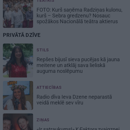
TEĀTRIS
FOTO: Kurš saņēma Radziņas kulonu,
kurš – Sebra gredzenu? Nosauc
spožākos Nacionālā teātra aktierus
PRIVĀTĀ DZĪVE
STILS
Repšes bijusī sieva pucējas kā jauna
meitene un atklāj sava lieliskā
auguma noslēpumu
ATTIECĪBAS
Radio dīva Ieva Dzene neparastā
veidā meklē sev vīru
ZIŅAS
«Ir satraukums!»
X Faktora
zvaigznei