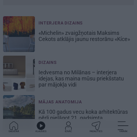
INTERJERA DIZAINS
«Michelin» zvaigžņotais Maksims
Cekots atklājis jaunu restorānu «Kíce»
DIZAINS
Iedvesma no Milānas – interjera
idejas, kas maina mūsu priekšstatu
par mājokļa vidi
MĀJAS ANATOMIJA
Kā 100 gadus vecu koka arhitektūras
pērli pielāgot 21. gadsimta
komfortam? Arhitekta Gata Gavara
pieredze
GALVENĀ
KLAUSIES
IENĀC
PADALĪTIES
VAIRĀK