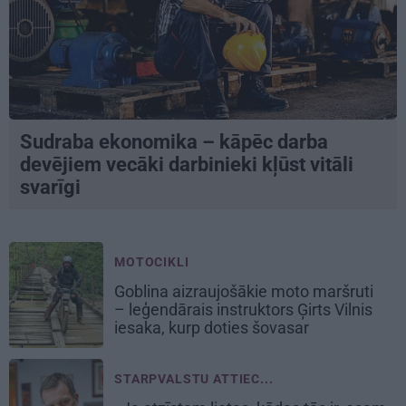
Sudraba ekonomika – kāpēc darba
devējiem vecāki darbinieki kļūst vitāli
svarīgi
MOTOCIKLI
Goblina aizraujošākie moto maršruti
– leģendārais instruktors Ģirts Vilnis
iesaka, kurp doties šovasar
STARPVALSTU ATTIEC...