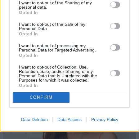
I want to opt-out of the Sharing of my
personal data.
Opted In
I want to opt-out of the Sale of my
Personal Data.
Opted In
I want to opt-out of processing my
Personal Data for Targeted Advertising.
Brūsa Vilisa sieva atklāj, par ko šovasar
Opted In
jutusies vainīga sava slimā vīra priekšā
I want to opt-out of Collection, Use,
Retention, Sale, and/or Sharing of my
Personal Data that Is Unrelated with the
Purposes for which it was collected.
Opted In
ZIŅAS
CONFIRM
Data Deletion
Data Access
Privacy Policy