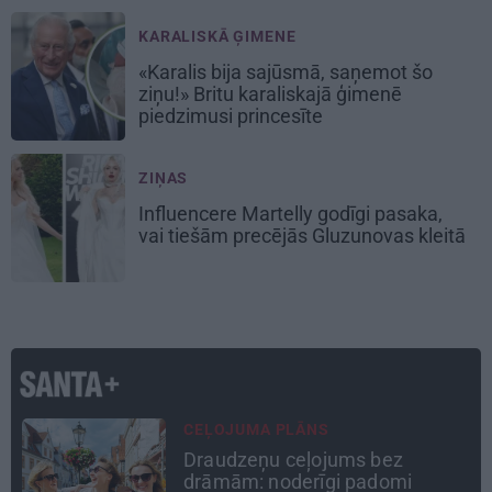
KARALISKĀ ĢIMENE
«Karalis bija sajūsmā, saņemot šo
ziņu!» Britu karaliskajā ģimenē
piedzimusi princesīte
ZIŅAS
Influencere Martelly godīgi pasaka,
vai tiešām precējās Gluzunovas kleitā
DZĪVESSTĀSTS
Stāsts, kas pārspēj kino
scenārijus: Kā Liepājas zēns