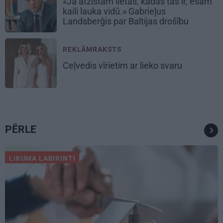
«Ja atzīstam lietas, kādas tās ir, esam
kaili lauka vidū.» Gabrieļus
Landsberģis par Baltijas drošību
REKLĀMRAKSTS
Ceļvedis vīrietim ar lieko svaru
PĒRLE
LIKUMA LABIRINTI