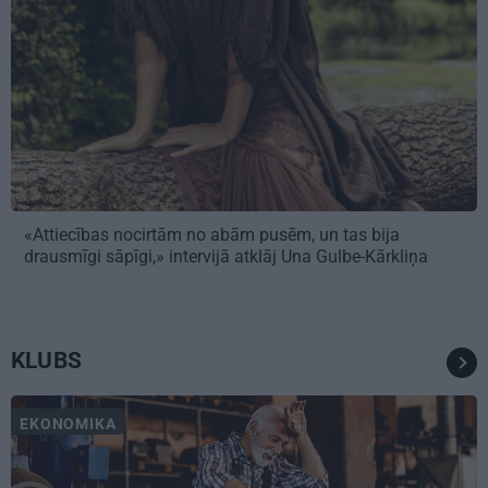
«Attiecības nocirtām no abām pusēm, un tas bija
drausmīgi sāpīgi,» intervijā atklāj Una Gulbe-Kārkliņa
KLUBS
EKONOMIKA