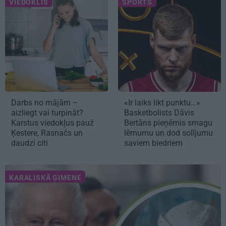
VIEDOKLIS
SPORTS
Darbs no mājām –
«Ir laiks likt punktu…»
aizliegt vai turpināt?
Basketbolists Dāvis
Karstus viedokļus pauž
Bertāns pieņēmis smagu
Ķestere, Rasnačs un
lēmumu un dod solījumu
daudzi citi
saviem biedriem
KARALISKĀ ĢIMENE