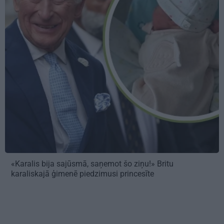
«Karalis bija sajūsmā, saņemot šo ziņu!» Britu
karaliskajā ģimenē piedzimusi princesīte