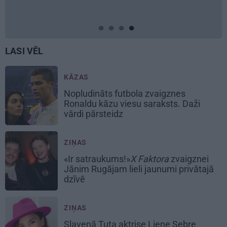
LASI VĒL
KĀZAS
Nopludināts futbola zvaigznes
Ronaldu kāzu viesu saraksts. Daži
vārdi pārsteidz
ZIŅAS
«Ir satraukums!»
X Faktora
zvaigznei
Jānim Rugājam lieli jaunumi privātajā
dzīvē
ZIŅAS
Slavenā Tuta aktrise Liene Sebre