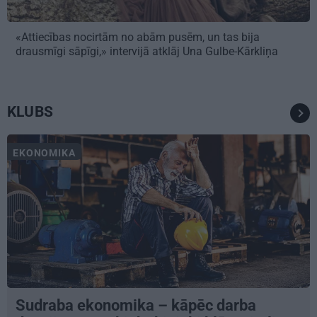
«Attiecības nocirtām no abām pusēm, un tas bija
drausmīgi sāpīgi,» intervijā atklāj Una Gulbe-Kārkliņa
KLUBS
EKONOMIKA
Sudraba ekonomika – kāpēc darba