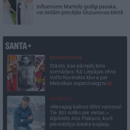
Influencere Martelly godīgi pasaka,
vai tiešām precējās Gluzunovas kleitā
DZĪVESSTĀSTS
Stāsts, kas pārspēj kino
scenārijus: Kā Liepājas zēns
u
Volfs Ruvinskis kļuva par
Meksikas superzvaigzni
INTERVIJA
as
«Nevajag kalnos tēlot varoņus!
Tie ātri noliks pie vietas.»
Alpīnists Atis Plakans, kurš
pieredzējis biedra bojāeju