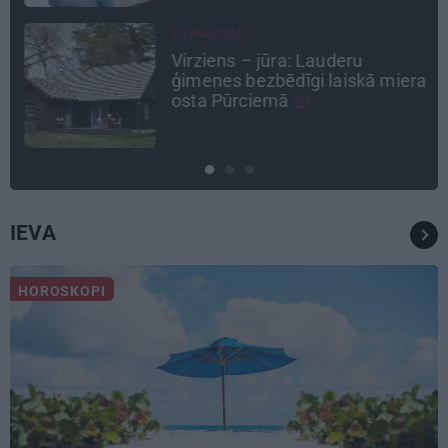
ATRADUMS
Virziens – jūra: Lauderu
ģimenes bezbēdīgi laiskā miera
osta Pūrciemā
IEVA
HOROSKOPI