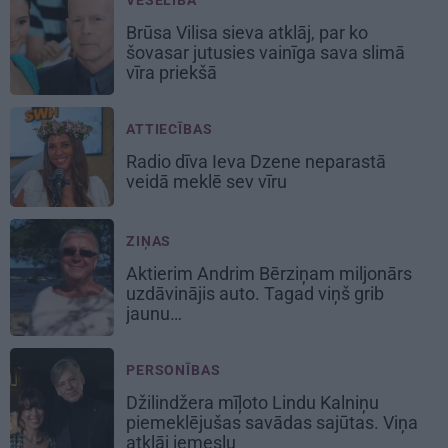
Brūsa Vilisa sieva atklāj, par ko
šovasar jutusies vainīga sava slimā
vīra priekšā
ATTIECĪBAS
Radio dīva Ieva Dzene neparastā
veidā meklē sev vīru
ZIŅAS
Aktierim Andrim Bērziņam miljonārs
uzdāvinājis auto. Tagad viņš grib
jaunu…
PERSONĪBAS
Džilindžera mīļoto Lindu Kalniņu
piemeklējušas savādas sajūtas. Viņa
atklāj iemeslu