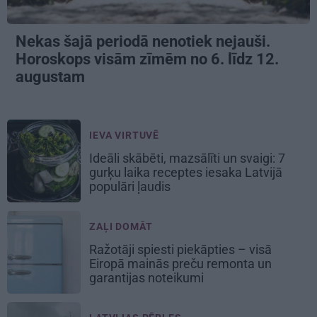
Nekas šajā periodā nenotiek nejauši.
Horoskops visām zīmēm no 6. līdz 12.
augustam
IEVA VIRTUVĒ
Ideāli skābēti, mazsālīti un svaigi: 7
gurķu laika receptes iesaka Latvijā
populāri ļaudis
ZAĻI DOMĀT
Ražotāji spiesti piekāpties – visā
Eiropā mainās preču remonta un
garantijas noteikumi