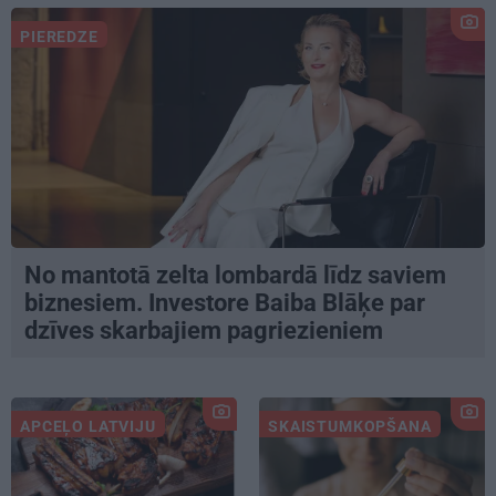
PIEREDZE
No mantotā zelta lombardā līdz saviem
biznesiem. Investore Baiba Blāķe par
dzīves skarbajiem pagriezieniem
APCEĻO LATVIJU
SKAISTUMKOPŠANA