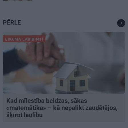
PĒRLE
LIKUMA LABIRINTI
Kad mīlestība beidzas, sākas
«matemātika» – kā nepalikt zaudētājos,
šķirot laulību