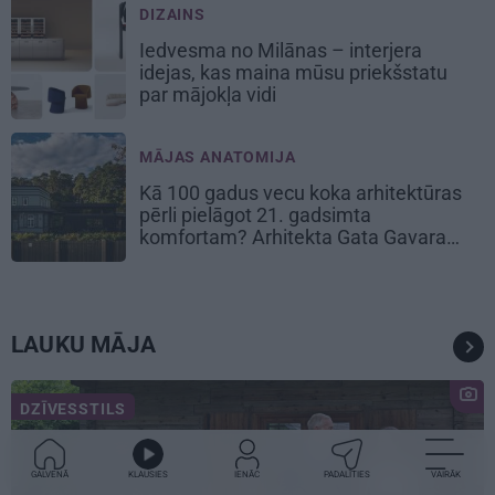
DIZAINS
Iedvesma no Milānas – interjera
idejas, kas maina mūsu priekšstatu
par mājokļa vidi
MĀJAS ANATOMIJA
Kā 100 gadus vecu koka arhitektūras
pērli pielāgot 21. gadsimta
komfortam? Arhitekta Gata Gavara
pieredze
LAUKU MĀJA
DZĪVESSTILS
GALVENĀ
KLAUSIES
IENĀC
PADALĪTIES
VAIRĀK