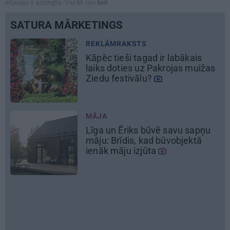
atļaujas ir aizliegta. Vairāk lasi
šeit
SATURA MĀRKETINGS
REKLĀMRAKSTS
Kāpēc tieši tagad ir labākais
laiks doties uz Pakrojas muižas
Ziedu festivālu?
MĀJA
Līga un Ēriks būvē savu sapņu
šu
māju: Brīdis, kad būvobjektā
ienāk māju izjūta