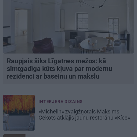
Raupjais šiks Līgatnes mežos: kā
simtgadīga kūts kļuva par modernu
rezidenci ar baseinu un mākslu
INTERJERA DIZAINS
«Michelin» zvaigžņotais Maksims
Cekots atklājis jaunu restorānu «Kíce»