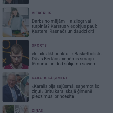
VIEDOKLIS
Darbs no mājām – aizliegt vai
turpināt? Karstus viedokļus pauž
Ķestere, Rasnačs un daudzi citi
SPORTS
«Ir laiks likt punktu…» Basketbolists
Dāvis Bertāns pieņēmis smagu
lēmumu un dod solījumu saviem
biedriem
KARALISKĀ ĢIMENE
«Karalis bija sajūsmā, saņemot šo
ziņu!» Britu karaliskajā ģimenē
piedzimusi princesīte
ZIŅAS