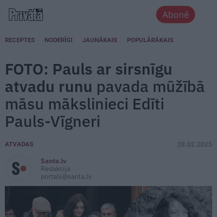
Abonē
RECEPTES
NODERĪGI
JAUNĀKAIS
POPULĀRĀKAIS
FOTO: Pauls ar sirsnīgu
atvadu runu
pavada mūžībā
māsu mākslinieci Edīti
Pauls-Vīgneri
ATVADAS
28.02.2025
Santa.lv
Redakcija
portals@santa.lv