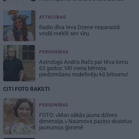
ATTIECĪBAS
Radio dīva Ieva Dzene neparastā
veidā meklē sev vīru
PERSONĪBAS
Astrologs Andris Račs par tēva lomu
63 gados: Vēl viena bērniņa
piedzimšanu nodefinēju kā brīnumu!
CITI FOTO RAKSTI
PERSONĪBAS
FOTO: «Man sākās jauna dzīves
dimensija.» Naumova paziņo skaistus
jaunumus ģimenē