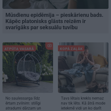
Mūsdienu epidēmija – pieskārienu bads.
Kāpēc platonisks glāsts reizēm ir
svarīgāks par seksuālu tuvību
ATPŪTA VASARĀ
KOPĀ ZAĻĀK
No saulessarga līdz
Tavs lētais krekls nemaz
ērtam zvilnim: stilīgi
nav tik lēts. Kā ātrā mode
atradumi dārzam un
ietekmē vidi un ko darīt