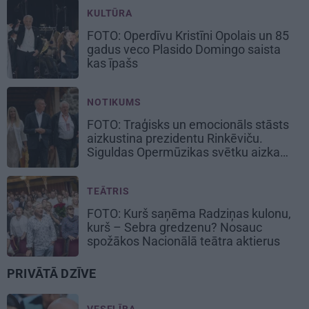
KULTŪRA
FOTO: Operdīvu Kristīni Opolais un 85
gadus veco Plasido Domingo saista
kas īpašs
NOTIKUMS
FOTO: Traģisks un emocionāls stāsts
aizkustina prezidentu Rinkēviču.
Siguldas Opermūzikas svētku aizkadri
TEĀTRIS
FOTO: Kurš saņēma Radziņas kulonu,
kurš – Sebra gredzenu? Nosauc
spožākos Nacionālā teātra aktierus
PRIVĀTĀ DZĪVE
VESELĪBA