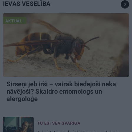
IEVAS VESELĪBA
AKTUĀLI
Sirseņi jeb irši – vairāk biedējoši nekā
nāvējoši? Skaidro entomologs un
alergoloģe
TU ESI SEV SVARĪGA