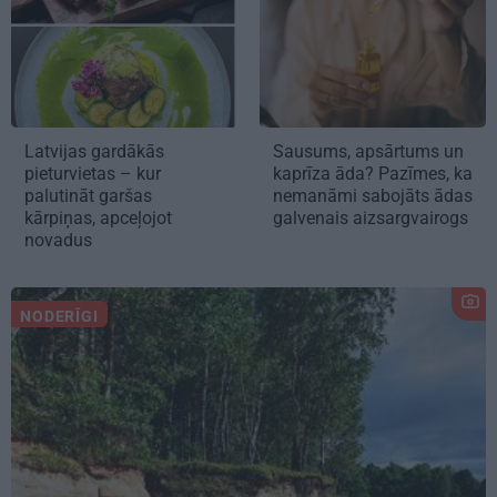
Latvijas gardākās
Sausums, apsārtums un
pieturvietas – kur
kaprīza āda? Pazīmes, ka
palutināt garšas
nemanāmi sabojāts ādas
kārpiņas, apceļojot
galvenais aizsargvairogs
novadus
NODERĪGI