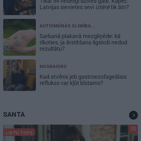
Tikai 54 veselīgi dzīves gadi. Kāpēc
Latvijas sievietes sevi
iztērē
tik ātri?
AUTOIMŪNĀS SLIMĪBA...
Sarkanā plakanā mezgliņēde: kā
rīkoties, ja ārstēšana ilgstoši nedod
rezultātu?
NOSKAIDRO
Kad atvilnis jeb gastroezofageālais
reflukss var kļūt bīstams?
SANTA
LIETU TOPS