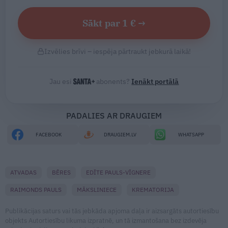
Sākt par 1 € →
Izvēlies brīvi – iespēja pārtraukt jebkurā laikā!
Jau esi
abonents?
Ienākt portālā
PADALIES AR DRAUGIEM
FACEBOOK
DRAUGIEM.LV
WHATSAPP
ATVADAS
BĒRES
EDĪTE PAULS-VĪGNERE
RAIMONDS PAULS
MĀKSLINIECE
KREMATORIJA
Publikācijas saturs vai tās jebkāda apjoma daļa ir aizsargāts autortiesību
objekts Autortiesību likuma izpratnē, un tā izmantošana bez izdevēja