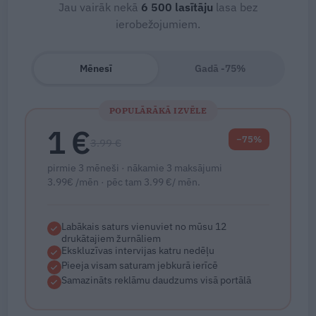
Jau vairāk nekā
6 500
lasītāju
lasa bez
ierobežojumiem.
Mēnesī
Gadā -75%
POPULĀRĀKĀ IZVĒLE
1 €
−75%
3.99 €
pirmie 3 mēneši · nākamie 3 maksājumi
3.99€ /mēn · pēc tam 3.99 €/ mēn.
Labākais saturs vienuviet no mūsu 12
drukātajiem žurnāliem
Ekskluzīvas intervijas katru nedēļu
Pieeja visam saturam jebkurā ierīcē
Samazināts reklāmu daudzums visā portālā