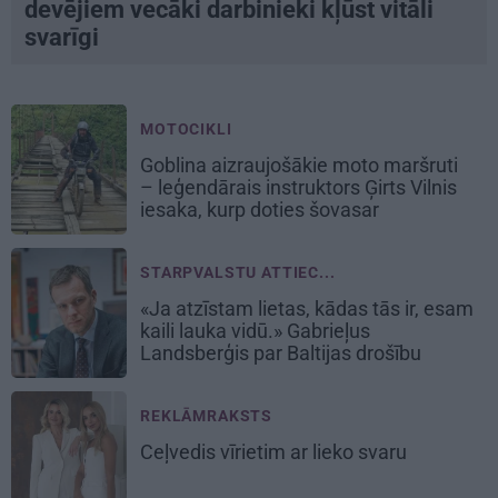
devējiem vecāki darbinieki kļūst vitāli
svarīgi
MOTOCIKLI
Goblina aizraujošākie moto maršruti
– leģendārais instruktors Ģirts Vilnis
iesaka, kurp doties šovasar
STARPVALSTU ATTIEC...
«Ja atzīstam lietas, kādas tās ir, esam
kaili lauka vidū.» Gabrieļus
Landsberģis par Baltijas drošību
REKLĀMRAKSTS
Ceļvedis vīrietim ar lieko svaru