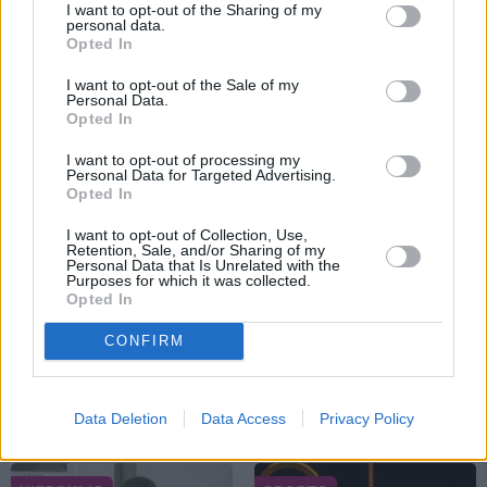
I want to opt-out of the Sharing of my
uzdāvinājis auto. Tagad viņš grib jaunu…
personal data.
Opted In
I want to opt-out of the Sale of my
Personal Data.
PERSONĪBAS
Opted In
I want to opt-out of processing my
Personal Data for Targeted Advertising.
Opted In
I want to opt-out of Collection, Use,
Retention, Sale, and/or Sharing of my
Personal Data that Is Unrelated with the
Purposes for which it was collected.
Opted In
Džilindžera mīļoto Lindu Kalniņu
CONFIRM
piemeklējušas savādas sajūtas. Viņa
atklāj iemeslu
Data Deletion
Data Access
Privacy Policy