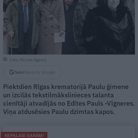
Foto: Picture Agency
Seko
Santa.lv Google
Piektdien Rīgas krematorijā Paulu ģimene
un izcilās tekstilmākslinieces talanta
cienītāji atvadījās no Edītes Pauls -Vīgneres.
Viņa atdusēsies Paulu dzimtas kapos.
NEPALAID GARĀM!