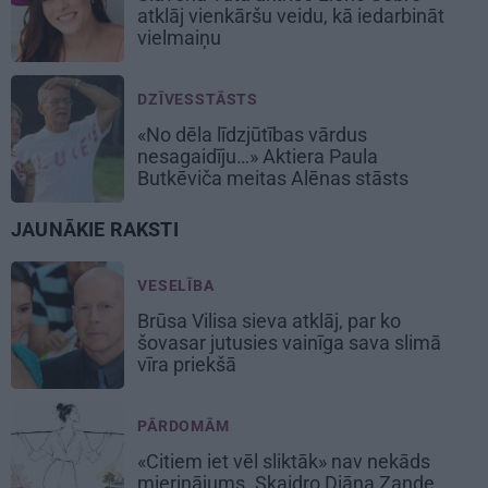
atklāj vienkāršu veidu, kā iedarbināt
vielmaiņu
DZĪVESSTĀSTS
«No dēla līdzjūtības vārdus
nesagaidīju…» Aktiera Paula
Butkēviča meitas Alēnas stāsts
JAUNĀKIE RAKSTI
VESELĪBA
Brūsa Vilisa sieva atklāj, par ko
šovasar jutusies vainīga sava slimā
vīra priekšā
PĀRDOMĀM
«Citiem iet vēl sliktāk» nav nekāds
mierinājums. Skaidro Diāna Zande