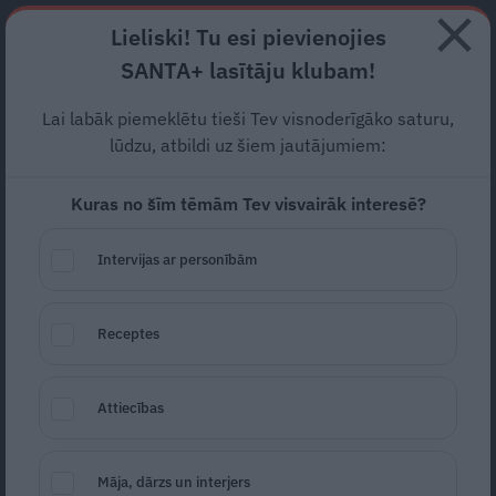
Abonē
Lieliski! Tu esi pievienojies
SANTA+ lasītāju klubam!
RECEPTES
NODERĪGI
JAUNĀKAIS
POPULĀRĀKAIS
Lai labāk piemeklētu tieši Tev visnoderīgāko saturu,
FOTO: Ozoliņš pirms
lūdzu, atbildi uz šiem jautājumiem:
pasaules hokeja čempionāta
Kuras no šīm tēmām Tev visvairāk interesē?
atgriežas uz ledus. Viņam
Intervijas ar personībām
pat ķiveri nevajag
LEĢENDAS
11.05.2026
Receptes
Marta Kalniņa-Avotiņa
portals@santa.lv
Attiecības
Māja, dārzs un interjers