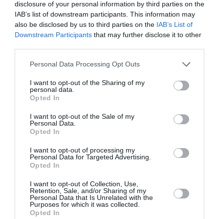
disclosure of your personal information by third parties on the
IAB’s list of downstream participants. This information may
also be disclosed by us to third parties on the
IAB’s List of
Downstream Participants
that may further disclose it to other
third parties.
Personal Data Processing Opt Outs
Kas īsti ir aprites ekonomika? Īsā atbilde –
tavs jaunais dzīvesveids
I want to opt-out of the Sharing of my
personal data.
Opted In
I want to opt-out of the Sale of my
STILA NOSLĒPUMI
Personal Data.
Opted In
Ja tev patīk Natālijas Jansones stils:
lietas, rotas un zīmoli, ko vērts
I want to opt-out of processing my
aizņemties savai ikdienai
Personal Data for Targeted Advertising.
Opted In
VASARA
I want to opt-out of Collection, Use,
Retention, Sale, and/or Sharing of my
Nokavēju sapulci, atvēru nepareizo čatu
Personal Data that Is Unrelated with the
Purposes for which it was collected.
un… nonācu mežā ar priekšnieci!
Opted In