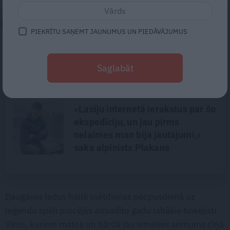
NEPALAID GARĀM!
PIEKRĪTU SAŅEMT JAUNUMUS UN PIEDĀVĀJUMUS
Gribu tikai mīļi apskaut, bet viņš
– kaut ko vairāk. Kā izbeigt
Saglabāt
pārpratumus starp glāstiem un
kaisli
«Lasīju internetā ierakstus par šo
ekspedīciju, un jau pirms
nelaimes man bija jautājumi,»
saka alpīnists Plakans
Daugavas ledus hallē svētdienas pēcpusdienā uz
leģendu spēli pulcējās aizvadīto gadu labākie hokejisti.
Vīrus, kuriem matos un bārdā jau iemeties sirmums cīņā