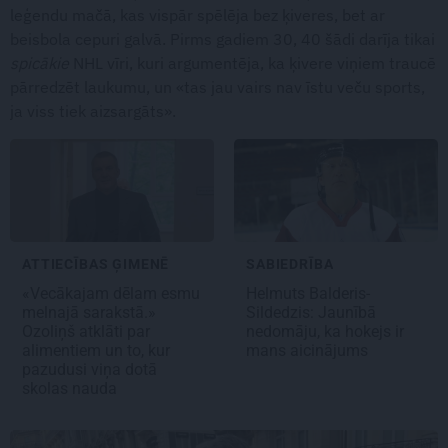
leģendu mačā, kas vispār spēlēja bez ķiveres, bet ar
beisbola cepuri galvā. Pirms gadiem 30, 40 šādi darīja tikai
spicākie
NHL vīri, kuri argumentēja, ka ķivere viņiem traucē
pārredzēt laukumu, un «tas jau vairs nav īstu veču sports,
ja viss tiek aizsargāts».
ATTIECĪBAS ĢIMENĒ
SABIEDRĪBA
«Vecākajam dēlam esmu
Helmuts Balderis-
melnajā sarakstā.»
Sildedzis:
Jaunībā
Ozoliņš atklāti par
nedomāju, ka hokejs ir
alimentiem un to, kur
mans aicinājums
pazudusi viņa dotā
skolas nauda