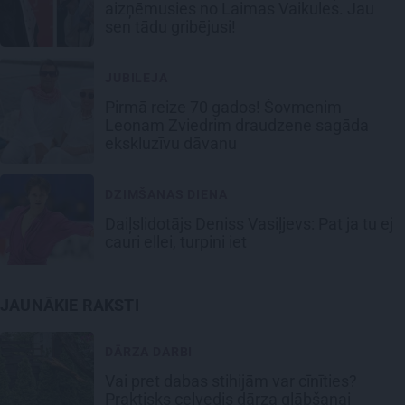
aizņēmusies no Laimas Vaikules. Jau
sen tādu gribējusi!
JUBILEJA
Pirmā reize 70 gados! Šovmenim
Leonam Zviedrim draudzene sagāda
ekskluzīvu dāvanu
DZIMŠANAS DIENA
Daiļslidotājs Deniss Vasiļjevs: Pat ja tu ej
cauri ellei, turpini iet
JAUNĀKIE RAKSTI
DĀRZA DARBI
Vai pret dabas stihijām var cīnīties?
Praktisks ceļvedis dārza glābšanai