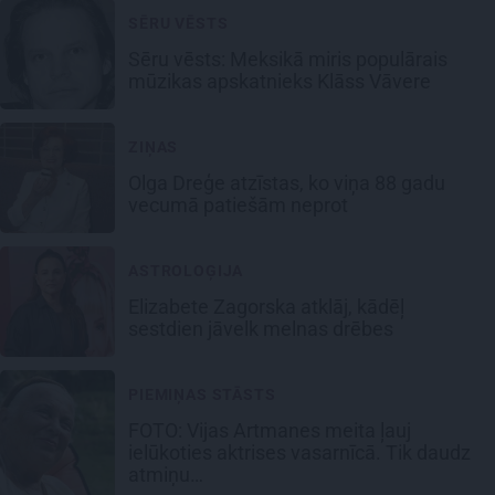
SĒRU VĒSTS
Sēru vēsts: Meksikā miris populārais
mūzikas apskatnieks Klāss Vāvere
ZIŅAS
Olga Dreģe atzīstas, ko viņa 88 gadu
vecumā patiešām neprot
ASTROLOĢIJA
Elizabete Zagorska atklāj, kādēļ
sestdien jāvelk melnas drēbes
PIEMIŅAS STĀSTS
FOTO:
Vijas Artmanes meita
ļauj
ielūkoties aktrises vasarnīcā. Tik daudz
atmiņu…