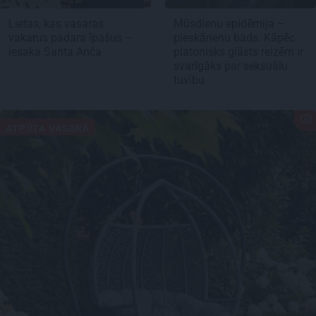
Lietas, kas vasaras
Mūsdienu epidēmija –
vakarus padara īpašus –
pieskārienu bads. Kāpēc
iesaka Santa Anča
platonisks glāsts reizēm ir
svarīgāks par seksuālu
tuvību
ATPŪTA VASARĀ