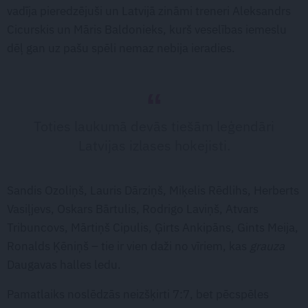
vadīja pieredzējuši un Latvijā zināmi treneri Aleksandrs
Cicurskis un Māris Baldonieks, kurš veselības iemeslu
dēļ gan uz pašu spēli nemaz nebija ieradies.
Toties laukumā devās tiešām leģendāri
Latvijas izlases hokejisti.
Sandis Ozoliņš, Lauris Dārziņš, Miķelis Rēdlihs, Herberts
Vasiļjevs, Oskars Bārtulis, Rodrigo Laviņš, Atvars
Tribuncovs, Mārtiņš Cipulis, Ģirts Ankipāns, Gints Meija,
Ronalds Ķēniņš – tie ir vien daži no vīriem, kas
grauza
Daugavas halles ledu.
Pamatlaiks noslēdzās neizšķirti 7:7, bet pēcspēles