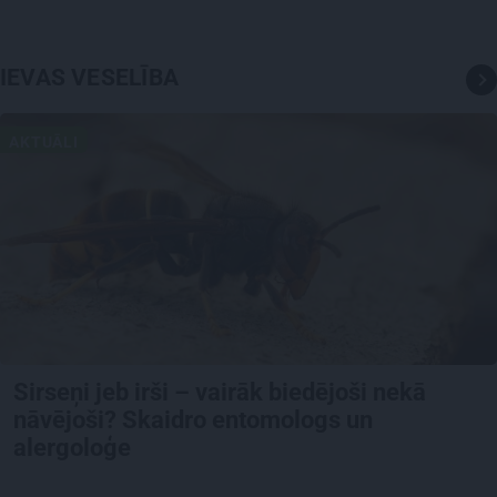
IEVAS VESELĪBA
AKTUĀLI
Sirseņi jeb irši – vairāk biedējoši nekā
nāvējoši? Skaidro entomologs un
alergoloģe