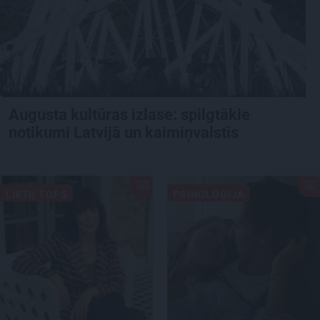
Augusta kultūras izlase: spilgtākie
notikumi Latvijā un kaimiņvalstīs
LIETU TOPS
PSIHOLOĢIJA