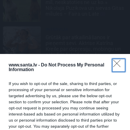
mīl, neskatoties ne uz ko.»
Nikolaja Puzikova un sievas Gitas
mīlules – Faira un Late
INTERVIJA
Grūtāk par atkailināšanos ir
pieņemt sevi. Aktrise Katrīna
Kreile par depresiju, mobingu un
ceļu līdz lielajām lomām
www.santa.lv -
Do Not Process My Personal
Information
If you wish to opt-out of the sale, sharing to third parties, or
IEVA
processing of your personal or sensitive information for
targeted advertising by us, please use the below opt-out
section to confirm your selection. Please note that after your
DOMĀT ZAĻI
opt-out request is processed you may continue seeing
interest-based ads based on personal information utilized by
us or personal information disclosed to third parties prior to
your opt-out. You may separately opt-out of the further