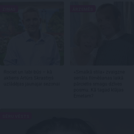
ZIŅAS
ĀRZEMĒS
Rociet un labi būs – kā
«Smalkā stila» zvaigzne
aktieris Artūrs Skrastiņš
seriāla filmēšanas laikā
uzlādējas jaunajai sezonai
pārcietis smagu dzīves
posmu. Kā tagad klājas
Emetam?
SĒRU VĒSTS