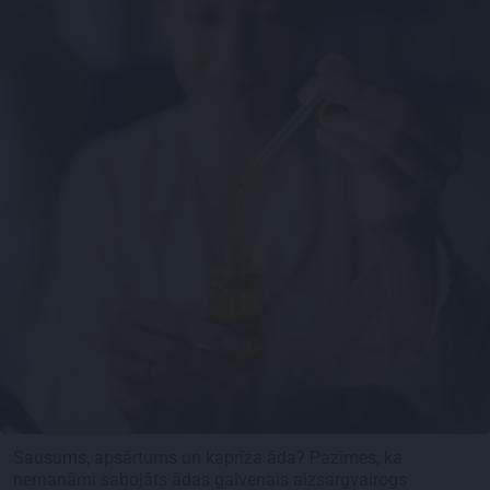
Sausums, apsārtums un kaprīza āda? Pazīmes, ka
nemanāmi sabojāts ādas galvenais aizsargvairogs