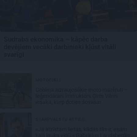
Sudraba ekonomika – kāpēc darba
devējiem vecāki darbinieki kļūst vitāli
svarīgi
MOTOCIKLI
Goblina aizraujošākie moto maršruti –
leģendārais instruktors Ģirts Vilnis
iesaka, kurp doties šovasar
STARPVALSTU ATTIEC...
«Ja atzīstam lietas, kādas tās ir, esam
kaili lauka vidū.» Gabrieļus Landsberģis