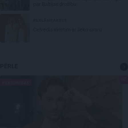
par Baltijas drošību
REKLĀMRAKSTS
Ceļvedis vīrietim ar lieko svaru
PĒRLE
PERSONĪBAS