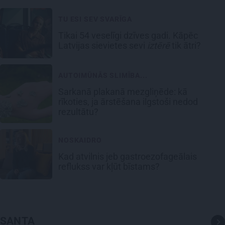
TU ESI SEV SVARĪGA
Tikai 54 veselīgi dzīves gadi. Kāpēc
Latvijas sievietes sevi
iztērē
tik ātri?
AUTOIMŪNĀS SLIMĪBA...
Sarkanā plakanā mezgliņēde: kā
rīkoties, ja ārstēšana ilgstoši nedod
rezultātu?
NOSKAIDRO
Kad atvilnis jeb gastroezofageālais
reflukss var kļūt bīstams?
SANTA