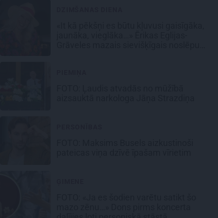
DZIMŠANAS DIENA
«It kā pēkšņi es būtu kļuvusi gaisīgāka,
jaunāka, vieglāka…» Ērikas Eglijas-
Grāveles mazais sievišķīgais noslēpums
PIEMIŅA
FOTO: Ļaudis atvadās no mūžībā
aizsauktā narkologa Jāņa Strazdiņa
PERSONĪBAS
FOTO: Maksims Busels aizkustinoši
pateicas viņa dzīvē īpašam vīrietim
ĢIMENE
FOTO: «Ja es šodien varētu satikt šo
mazo zēnu…» Dons pirms koncerta
dalījies ļoti personiskā stāstā