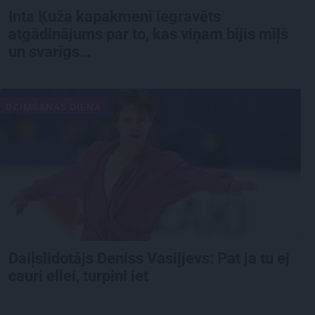
Inta Ķuža kapakmenī iegravēts
atgādinājums par to, kas viņam bijis mīļš
un svarīgs…
DZIMŠANAS DIENA
Daiļslidotājs Deniss Vasiļjevs: Pat ja tu ej
cauri ellei, turpini iet