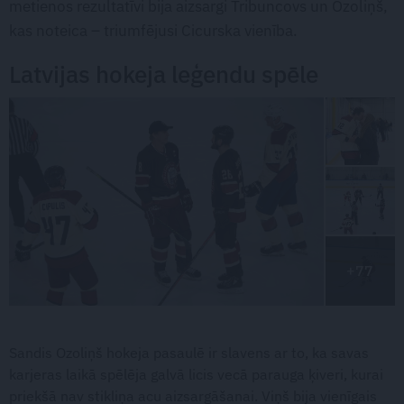
metienos rezultatīvi bija aizsargi Tribuncovs un Ozoliņš,
kas noteica – triumfējusi Cicurska vienība.
Latvijas hokeja leģendu spēle
+77
Sandis Ozoliņš hokeja pasaulē ir slavens ar to, ka savas
karjeras laikā spēlēja galvā licis vecā parauga ķiveri, kurai
priekšā nav stikliņa acu aizsargāšanai. Viņš bija vienīgais