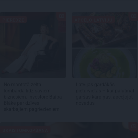
PIEREDZE
APCEĻO LATVIJU
No mantotā zelta
Latvijas gardākās
lombardā līdz saviem
pieturvietas – kur palutināt
biznesiem. Investore Baiba
garšas kārpiņas, apceļojot
Blāķe par dzīves
novadus
skarbajiem pagriezieniem
SKAISTUMKOPŠANA