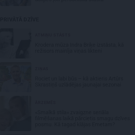
PRIVĀTĀ DZĪVE
ATMIŅU STĀSTS
Krodera mūza Indra Briķe izstāsta, kā
režisors mainīja viņas likteni
ZIŅAS
Rociet un labi būs – kā aktieris Artūrs
Skrastiņš uzlādējas jaunajai sezonai
ĀRZEMĒS
«Smalkā stila» zvaigzne seriāla
filmēšanas laikā pārcietis smagu dzīves
posmu. Kā tagad klājas Emetam?