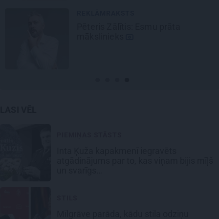
REKLĀMRAKSTS
rāta
Kamēr dāmas bauda mi
ziedu skaistumu, kungi 
Lietuvas alus tradīciju
galvaspilsētu
LASI VĒL
PIEMIŅAS STĀSTS
Inta Ķuža kapakmenī iegravēts
atgādinājums par to, kas viņam bijis mīļš
un svarīgs…
STILS
Mīlgrāve parāda, kādu stila odziņu