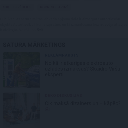
MIĶELIS RĒDLIHS
RODRIGO LAVIŅŠ
Publikācijas saturs vai tās jebkāda apjoma daļa ir aizsargāts autortiesību
objekts Autortiesību likuma izpratnē, un tā izmantošana bez izdevēja atļaujas
ir aizliegta. Vairāk lasi
šeit
SATURA MĀRKETINGS
JAUNIE RŪPNIEKI
ktroauto
Kā Mārupē top labākie
idro Viršu
pārtvērējdroni pasaulē.
Ķipurs atklāti par milit
spriedzi un dzīves drai
REKLĀMRAKSTS
un – kāpēc?
Kāpēc tieši tagad ir lab
doties uz Pakrojas mui
festivālu?