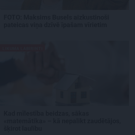
FOTO: Maksims Busels aizkustinoši
pateicas viņa dzīvē īpašam vīrietim
LIKUMA LABIRINTI
Kad mīlestība beidzas, sākas
«matemātika» – kā nepalikt zaudētājos,
šķirot laulību