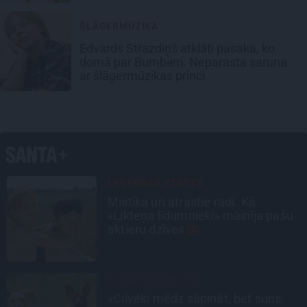
ŠLĀGERMŪZIKA
Edvards Strazdiņš atklāti pasaka, ko
domā par Bumbieri. Neparasta saruna
ar šlāgermūzikas princi
LEĢENDAS STĀSTS
Mistika un atrastie radi. Kā
«Likteņa līdumnieki» mainīja pašu
aktieru dzīves
SLAVENĪBU MĪLUĻI
«Cilvēki mēdz sāpināt, bet suns