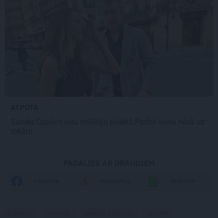
ATPŪTA
Sandis Ozoliņš visu mīlētāju pilsētā
Parīzē sievu nēsā uz
rokām
PADALIES AR DRAUGIEM
FACEBOOK
DRAUGIEM.LV
WHATSAPP
LEĢENDAS
HOKEJS
SANDIS OZOLIŅŠ
CEPURE