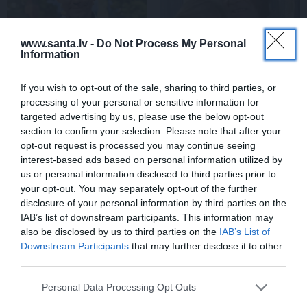
www.santa.lv -
Do Not Process My Personal
Information
If you wish to opt-out of the sale, sharing to third parties, or
processing of your personal or sensitive information for
Rociet un labi būs – kā
«Smalkā stila» zvaigzne
targeted advertising by us, please use the below opt-out
aktieris Artūrs Skrastiņš
seriāla filmēšanas laikā
section to confirm your selection. Please note that after your
uzlādējas jaunajai
pārcietis smagu dzīves
opt-out request is processed you may continue seeing
sezonai
posmu. Kā tagad klājas
interest-based ads based on personal information utilized by
Emetam?
us or personal information disclosed to third parties prior to
your opt-out. You may separately opt-out of the further
disclosure of your personal information by third parties on the
SĒRU VĒSTS
IAB’s list of downstream participants. This information may
also be disclosed by us to third parties on the
IAB’s List of
Downstream Participants
that may further disclose it to other
third parties.
Personal Data Processing Opt Outs