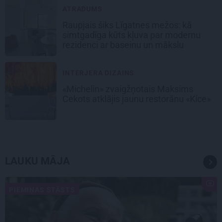
ATRADUMS
Raupjais šiks Līgatnes mežos: kā
simtgadīga kūts kļuva par modernu
rezidenci ar baseinu un mākslu
INTERJERA DIZAINS
«Michelin» zvaigžņotais Maksims
Cekots atklājis jaunu restorānu «Kíce»
LAUKU MĀJA
PIEMIŅAS STĀSTS