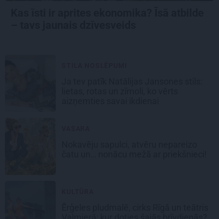
Kas īsti ir aprites ekonomika? Īsā atbilde
– tavs jaunais dzīvesveids
STILA NOSLĒPUMI
Ja tev patīk Natālijas Jansones stils:
lietas, rotas un zīmoli, ko vērts
aizņemties savai ikdienai
VASARA
Nokavēju sapulci, atvēru nepareizo
čatu un… nonācu mežā ar priekšnieci!
KULTŪRA
Ērģeles pludmalē, cirks Rīgā un teātris
Valmierā: kur doties šajās brīvdienās?