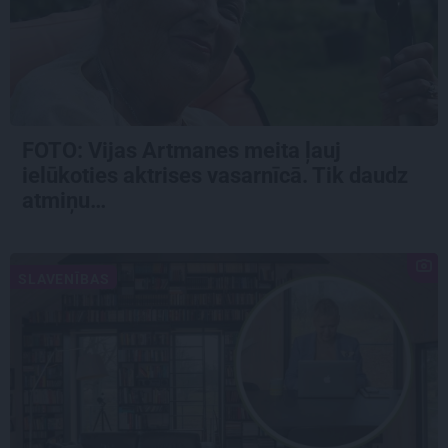
FOTO:
Vijas Artmanes meita
ļauj
ielūkoties aktrises vasarnīcā. Tik daudz
atmiņu…
SLAVENĪBAS