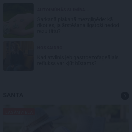
AUTOIMŪNĀS SLIMĪBA...
Sarkanā plakanā mezgliņēde: kā
rīkoties, ja ārstēšana ilgstoši nedod
rezultātu?
NOSKAIDRO
Kad atvilnis jeb gastroezofageālais
reflukss var kļūt bīstams?
SANTA
LASĀMVIELA