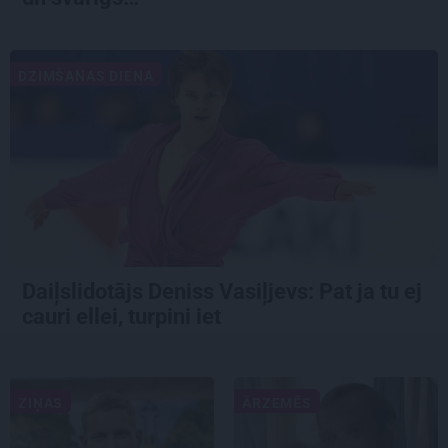
DZIMŠANAS DIENA
Daiļslidotājs Deniss Vasiļjevs: Pat ja tu ej
cauri ellei, turpini iet
ZIŅAS
ĀRZEMĒS