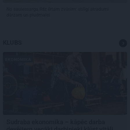
No saulessarga līdz ērtam zvilnim: stilīgi atradumi
dārzam un pludmalei
KLUBS
EKONOMIKA
Sudraba ekonomika – kāpēc darba
devējiem vecāki darbinieki kļūst vitāli