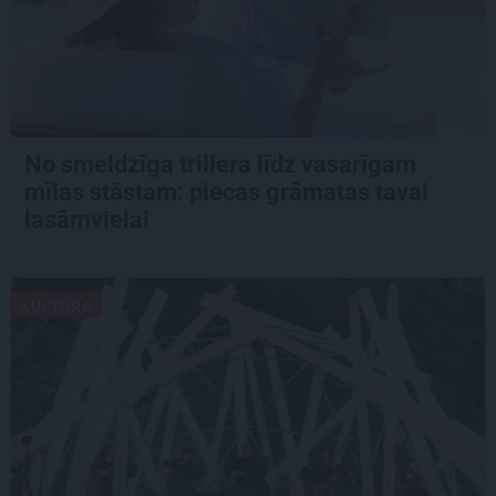
No smeldzīga trillera līdz vasarīgam
mīlas stāstam: piecas grāmatas tavai
lasāmvielai
KULTŪRA