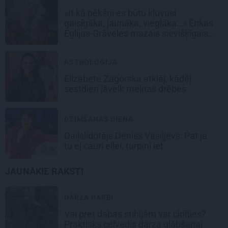
«It kā pēkšņi es būtu kļuvusi
gaisīgāka, jaunāka, vieglāka…» Ērikas
Eglijas-Grāveles mazais sievišķīgais
noslēpums
ASTROLOĢIJA
Elizabete Zagorska atklāj, kādēļ
sestdien jāvelk melnas drēbes
DZIMŠANAS DIENA
Daiļslidotājs Deniss Vasiļjevs: Pat ja
tu ej cauri ellei, turpini iet
JAUNĀKIE RAKSTI
DĀRZA DARBI
Vai pret dabas stihijām var cīnīties?
Praktisks ceļvedis dārza glābšanai