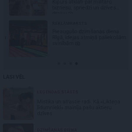
Ķipurs atklāti par militāro
biznesu, spriedzi un dzīves
draivu
REKLĀMRAKSTS
Pieaugušo dzimšanas diena
šu
Rīgā, idejas atmiņā paliekošām
svinībām
LASI VĒL
LEĢENDAS STĀSTS
Mistika un atrastie radi. Kā «Likteņa
līdumnieki» mainīja pašu aktieru
dzīves
DZIMŠANAS DIENA