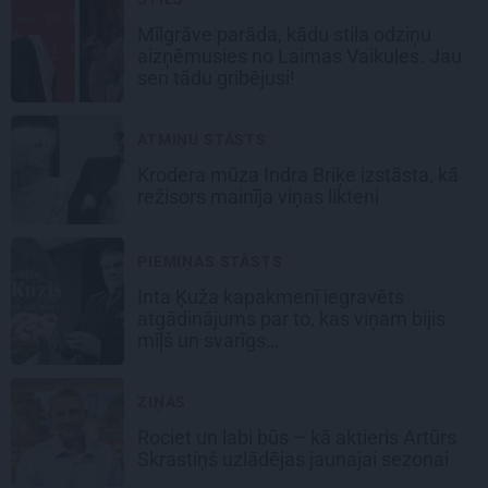
Mīlgrāve parāda, kādu stila odziņu
aizņēmusies no Laimas Vaikules. Jau
sen tādu gribējusi!
ATMIŅU STĀSTS
Krodera mūza Indra Briķe izstāsta, kā
režisors mainīja viņas likteni
PIEMIŅAS STĀSTS
Inta Ķuža kapakmenī iegravēts
atgādinājums par to, kas viņam bijis
mīļš un svarīgs…
ZIŅAS
Rociet un labi būs – kā aktieris Artūrs
Skrastiņš uzlādējas jaunajai sezonai