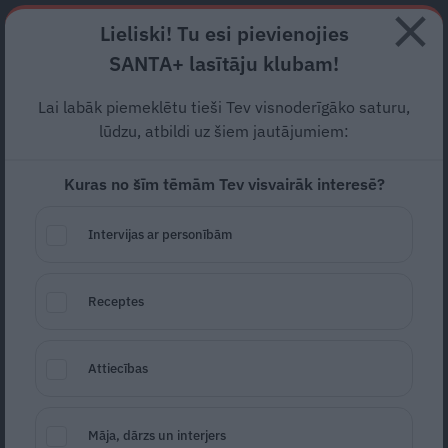
Abonē
Lieliski! Tu esi pievienojies
SANTA+ lasītāju klubam!
RECEPTES
NODERĪGI
JAUNĀKAIS
POPULĀRĀKAIS
Lai labāk piemeklētu tieši Tev visnoderīgāko saturu,
Estere Bindre lēnām
lūdzu, atbildi uz šiem jautājumiem:
pārvēršas par īstu bārbiju;
Kuras no šīm tēmām Tev visvairāk interesē?
sāk domāt par lūpu
Intervijas ar personībām
palielināšanu
TELEVĪZIJA
25.02.2025
Receptes
Santa.lv
Redakcija
portals@santa.lv
Attiecības
Māja, dārzs un interjers