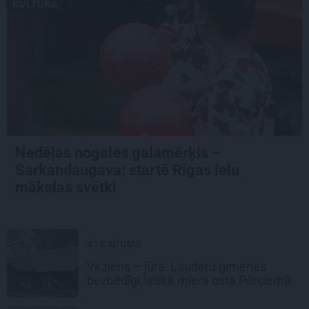
KULTŪRA
Nedēļas nogales galamērķis –
Sarkandaugava: startē Rīgas ielu
mākslas svētki
ATRADUMS
Virziens – jūra: Lauderu ģimenes
bezbēdīgi laiskā miera osta Pūrciemā