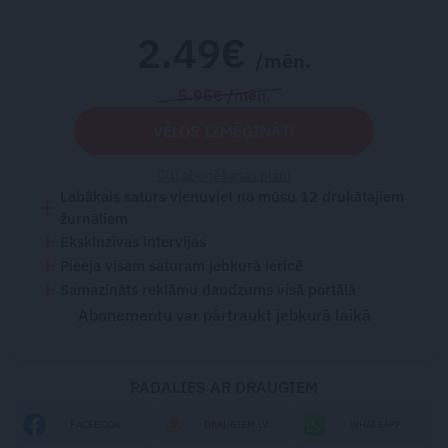
2.49€
/mēn.
5.95€ /mēn.
VĒLOS IZMĒĢINĀT!
Citi abonēšanas plāni
Labākais saturs vienuviet no mūsu 12 drukātajiem
žurnāliem
Ekskluzīvas intervijas
Pieeja visam saturam jebkurā ierīcē
Samazināts reklāmu daudzums visā portālā
Abonementu var pārtraukt jebkurā laikā
PADALIES AR DRAUGIEM
FACEBOOK
DRAUGIEM.LV
WHATSAPP