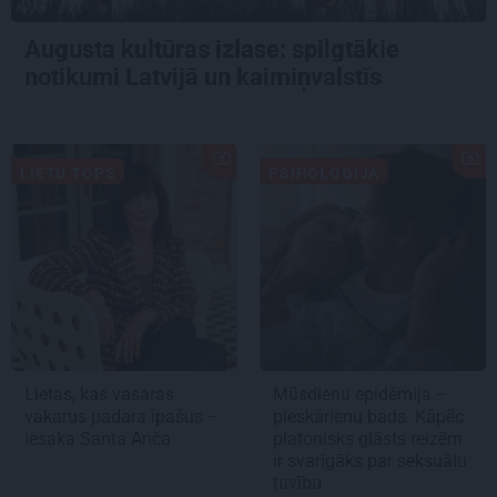
Augusta kultūras izlase: spilgtākie
notikumi Latvijā un kaimiņvalstīs
LIETU TOPS
PSIHOLOĢIJA
Lietas, kas vasaras
Mūsdienu epidēmija –
vakarus padara īpašus –
pieskārienu bads. Kāpēc
iesaka Santa Anča
platonisks glāsts reizēm
ir svarīgāks par seksuālu
tuvību