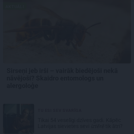
AKTUĀLI
Sirseņi jeb irši – vairāk biedējoši nekā
nāvējoši? Skaidro entomologs un
alergoloģe
TU ESI SEV SVARĪGA
Tikai 54 veselīgi dzīves gadi. Kāpēc
Latvijas sievietes sevi
iztērē
tik ātri?