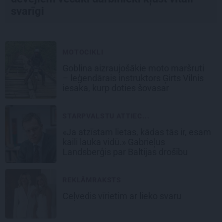
svarīgi
MOTOCIKLI
Goblina aizraujošākie moto maršruti
– leģendārais instruktors Ģirts Vilnis
iesaka, kurp doties šovasar
STARPVALSTU ATTIEC...
«Ja atzīstam lietas, kādas tās ir, esam
kaili lauka vidū.» Gabrieļus
Landsberģis par Baltijas drošību
REKLĀMRAKSTS
Ceļvedis vīrietim ar lieko svaru