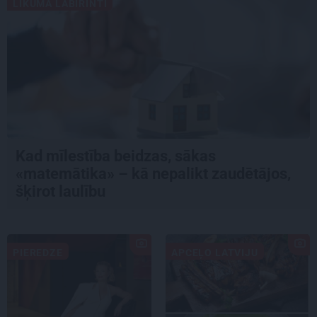
LIKUMA LABIRINTI
Kad mīlestība beidzas, sākas
«matemātika» – kā nepalikt zaudētājos,
šķirot laulību
PIEREDZE
APCEĻO LATVIJU