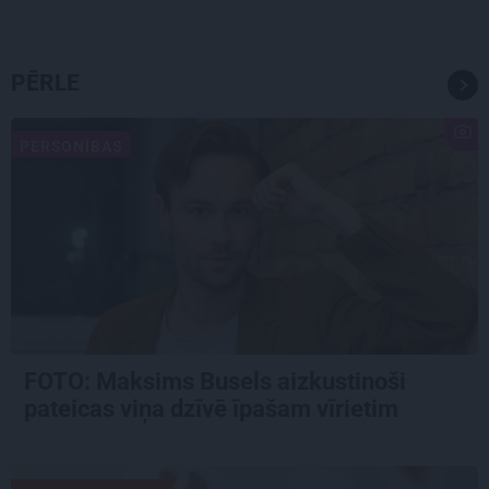
PĒRLE
PERSONĪBAS
FOTO: Maksims Busels aizkustinoši
pateicas viņa dzīvē īpašam vīrietim