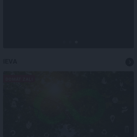
INTERVIJA
Es gribu spēlēties tālāk! Sonora
Vaice atklāti par krīzēm, bērniem
un jauno profesiju
IEVA
DOMĀT ZAĻI