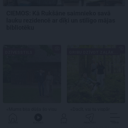
CIEMOS: Kā Rukšāne saimnieko savā
lauku rezidencē ar dīķi un stilīgo mājas
bibliotēku
DZĪVESSTILS
GRIBU DZĪVOT ZAĻĀK...
«Mums bija dūša šo visu
«Dacīt, vai tu vispār
uzņemties.» Kā atdzima
ravē?» Kā saskaņā ar
senā viensēta Salacas
dabu saimnieko
GALVENĀ
KLAUSIES
IENĀC
PADALĪTIES
VAIRĀK
krastā
bioloģiskajā saimniecībā