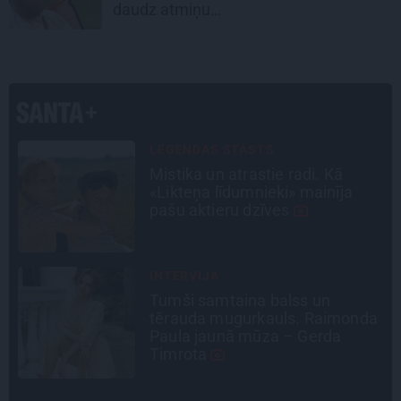
daudz atmiņu…
SLAVENĪBU MĪLUĻI
«Cilvēki mēdz sāpināt, bet suns
mīl, neskatoties ne uz ko.»
Nikolaja Puzikova un sievas
Gitas mīlules – Faira un Late
CIEMOS
«Vectēvam vajadzēja to vērienu
a
būvējot.» Kā Grišānu ģimene
atjauno senās dzimtas mājas