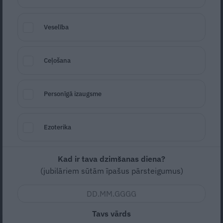
Veselība
Ceļošana
Personīgā izaugsme
Foto: Kadrs no video
Seko
Santa.lv Google
Ezoterika
Raidījuma «Ģimene burkā» dalībniece
Estere Bindre ik pa laikam mēģina ieviest
Kad ir tava dzimšanas diena?
savā izskatā kādas pārmaiņas. Šoreiz viņa
(jubilāriem sūtām īpašus pārsteigumus)
ķērusies klāt matu balināšanai, un palīgā
viņai steidz krustmāte.
Tavs vārds