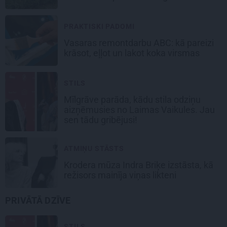
PRAKTISKI PADOMI
Vasaras remontdarbu ABC: kā pareizi
krāsot, eļļot un lakot koka virsmas
STILS
Mīlgrāve parāda, kādu stila odziņu
aizņēmusies no Laimas Vaikules. Jau
sen tādu gribējusi!
ATMIŅU STĀSTS
Krodera mūza Indra Briķe izstāsta, kā
režisors mainīja viņas likteni
PRIVĀTĀ DZĪVE
STILS