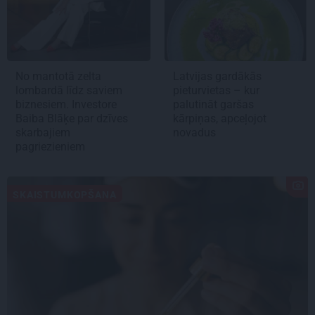
No mantotā zelta
Latvijas gardākās
lombardā līdz saviem
pieturvietas – kur
biznesiem. Investore
palutināt garšas
Baiba Blāķe par dzīves
kārpiņas, apceļojot
skarbajiem
novadus
pagriezieniem
SKAISTUMKOPŠANA