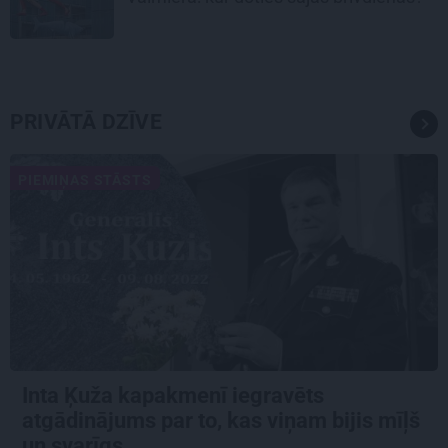
PRIVĀTĀ DZĪVE
PIEMIŅAS STĀSTS
Inta Ķuža kapakmenī iegravēts
atgādinājums par to, kas viņam bijis mīļš
un svarīgs…