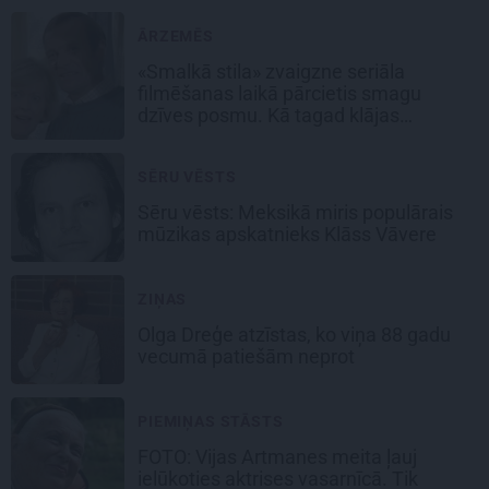
ĀRZEMĒS
«Smalkā stila» zvaigzne seriāla
filmēšanas laikā pārcietis smagu
dzīves posmu. Kā tagad klājas
Emetam?
SĒRU VĒSTS
Sēru vēsts: Meksikā miris populārais
mūzikas apskatnieks Klāss Vāvere
ZIŅAS
Olga Dreģe atzīstas, ko viņa 88 gadu
vecumā patiešām neprot
PIEMIŅAS STĀSTS
FOTO:
Vijas Artmanes meita
ļauj
ielūkoties aktrises vasarnīcā. Tik