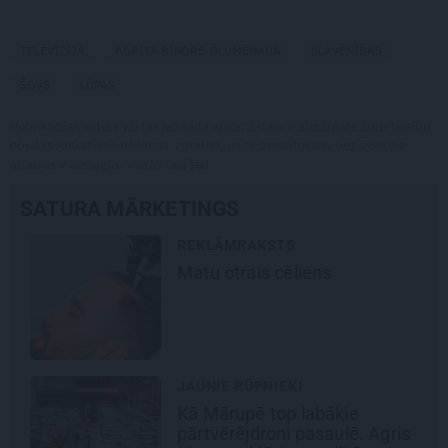
TELEVĪZIJA
AGRITA BINDRE-BLUMENAUA
SLAVENĪBAS
ŠOVS
LŪPAS
Publikācijas saturs vai tās jebkāda apjoma daļa ir aizsargāts autortiesību
objekts Autortiesību likuma izpratnē, un tā izmantošana bez izdevēja
atļaujas ir aizliegta. Vairāk lasi
šeit
SATURA MĀRKETINGS
REKLĀMRAKSTS
Matu otrais cēliens
JAUNIE RŪPNIEKI
Kā Mārupē top labākie
pārtvērējdroni pasaulē. Agris