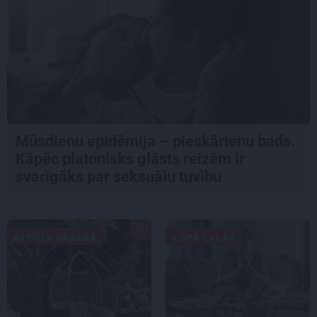
Mūsdienu epidēmija – pieskārienu bads.
Kāpēc platonisks glāsts reizēm ir
svarīgāks par seksuālu tuvību
ATPŪTA VASARĀ
KOPĀ ZAĻĀK