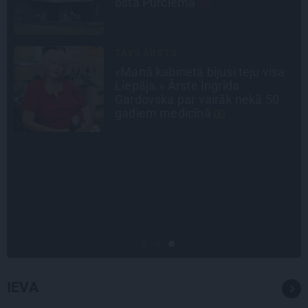
būt nepieklājīgi ziņkārīgam
CEĻOJUMA PLĀNS
Draudzeņu ceļojums bez
drāmām: noderīgi padomi
plānošanai un 16 galamērķu
idejas
INTERVIJA
«Nevajag kalnos tēlot varoņus!
Tie ātri noliks pie vietas.»
Alpīnists Atis Plakans, kurš
pieredzējis biedra bojāeju
IEVA