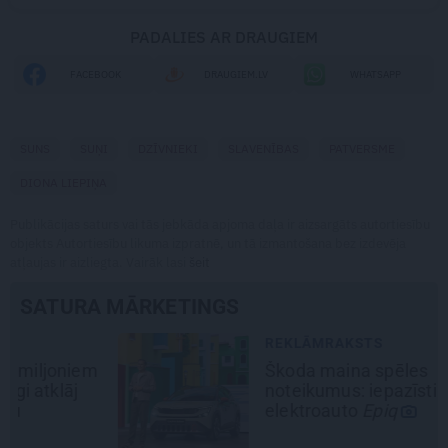
PADALIES AR DRAUGIEM
FACEBOOK
DRAUGIEM.LV
WHATSAPP
SUNS
SUŅI
DZĪVNIEKI
SLAVENĪBAS
PATVERSME
DIONA LIEPIŅA
Publikācijas saturs vai tās jebkāda apjoma daļa ir aizsargāts autortiesību
objekts Autortiesību likuma izpratnē, un tā izmantošana bez izdevēja
atļaujas ir aizliegta. Vairāk lasi
šeit
SATURA MĀRKETINGS
REKLĀMRAKSTS
Škoda maina spēles
noteikumus: iepazīsti pilsētas
elektroauto
Epiq