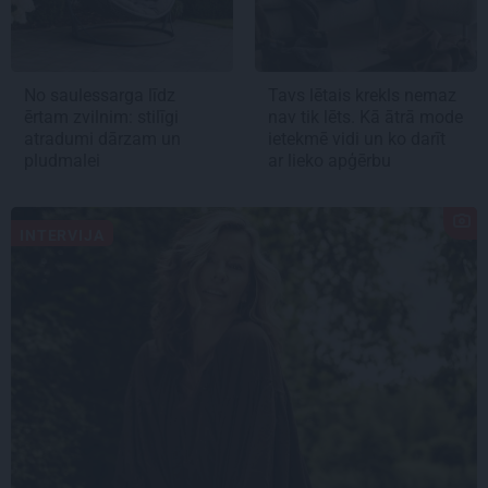
No saulessarga līdz
Tavs lētais krekls nemaz
ērtam zvilnim: stilīgi
nav tik lēts. Kā ātrā mode
atradumi dārzam un
ietekmē vidi un ko darīt
pludmalei
ar lieko apģērbu
INTERVIJA