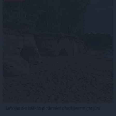
Latvijas skaistākās pludmales pārgājienam gar jūru