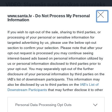
VIDEO: Slavenās pundurcūkas saimnieks
pēc mīluļa nāves ticis pie cita Žorika.
www.santa.lv -
Do Not Process My Personal
Dzimusi jauna zvaigzne
Information
If you wish to opt-out of the sale, sharing to third parties, or
processing of your personal or sensitive information for
STILS
VESELĪBA
targeted advertising by us, please use the below opt-out
section to confirm your selection. Please note that after your
opt-out request is processed you may continue seeing
interest-based ads based on personal information utilized by
us or personal information disclosed to third parties prior to
your opt-out. You may separately opt-out of the further
disclosure of your personal information by third parties on the
IAB’s list of downstream participants. This information may
also be disclosed by us to third parties on the
IAB’s List of
Repšes bijusī sieva
Brūsa Vilisa sieva atklāj,
Downstream Participants
that may further disclose it to other
pucējas kā jauna meitene
par ko šovasar jutusies
third parties.
un atklāj sava lieliskā
vainīga sava slimā vīra
auguma noslēpumu
priekšā
Personal Data Processing Opt Outs