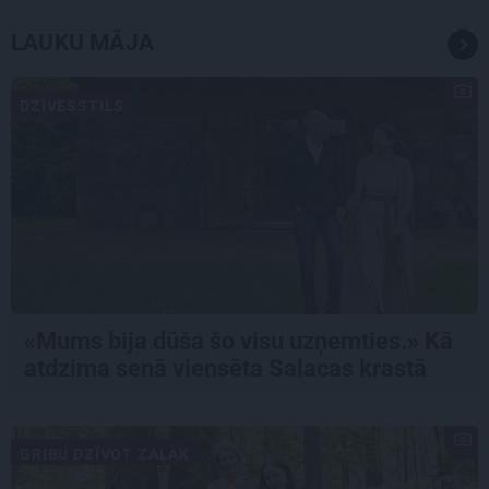
LAUKU MĀJA
DZĪVESSTILS
«Mums bija dūša šo visu uzņemties.» Kā
atdzima senā viensēta Salacas krastā
GRIBU DZĪVOT ZAĻĀK