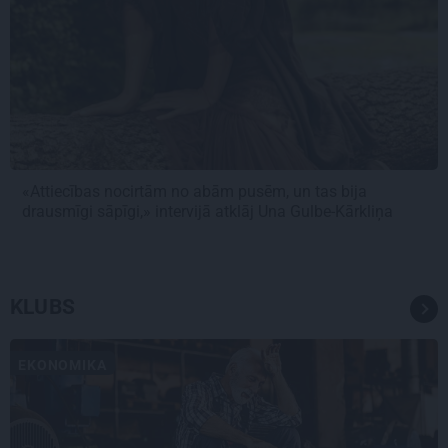
«Attiecības nocirtām no abām pusēm, un tas bija
drausmīgi sāpīgi,» intervijā atklāj Una Gulbe-Kārkliņa
KLUBS
EKONOMIKA