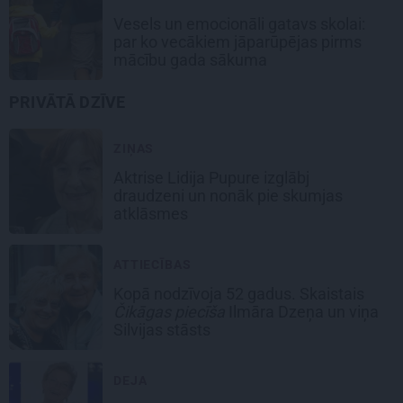
Vesels un emocionāli gatavs skolai:
par ko vecākiem jāparūpējas pirms
mācību gada sākuma
PRIVĀTĀ DZĪVE
ZIŅAS
Aktrise Lidija Pupure izglābj
draudzeni un nonāk pie skumjas
atklāsmes
ATTIECĪBAS
Kopā nodzīvoja 52 gadus. Skaistais
Čikāgas piecīša
Ilmāra Dzeņa un viņa
Silvijas stāsts
DEJA