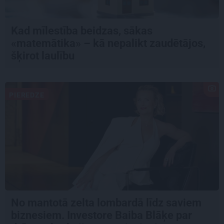
Kad mīlestība beidzas, sākas
«matemātika» – kā nepalikt zaudētājos,
šķirot laulību
PIEREDZE
No mantotā zelta lombardā līdz saviem
biznesiem. Investore Baiba Blāķe par