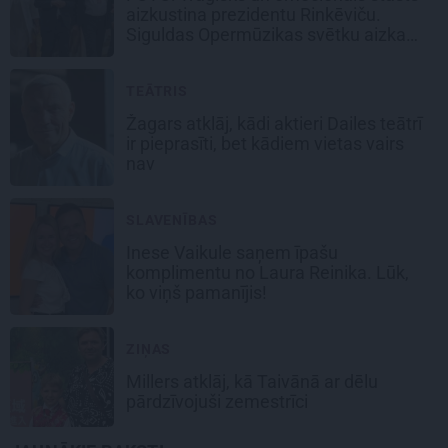
aizkustina prezidentu Rinkēviču.
Siguldas Opermūzikas svētku aizkadri
TEĀTRIS
Žagars atklāj, kādi aktieri Dailes teātrī
ir pieprasīti, bet kādiem vietas vairs
nav
SLAVENĪBAS
Inese Vaikule saņem īpašu
komplimentu no Laura Reinika. Lūk,
ko viņš pamanījis!
ZIŅAS
Millers atklāj, kā Taivānā ar dēlu
pārdzīvojuši zemestrīci