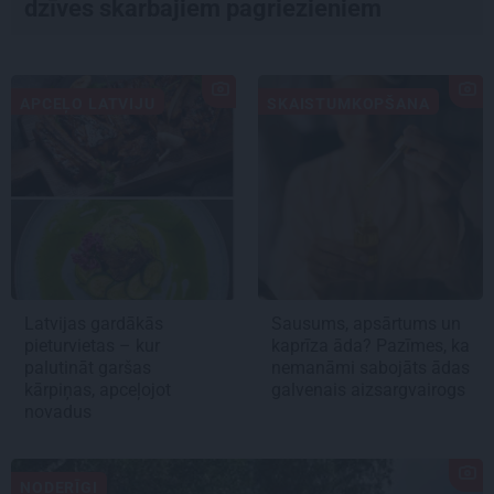
dzīves skarbajiem pagriezieniem
APCEĻO LATVIJU
SKAISTUMKOPŠANA
Latvijas gardākās
Sausums, apsārtums un
pieturvietas – kur
kaprīza āda? Pazīmes, ka
palutināt garšas
nemanāmi sabojāts ādas
kārpiņas, apceļojot
galvenais aizsargvairogs
novadus
NODERĪGI