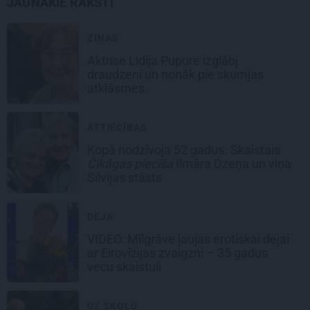
JAUNĀKIE RAKSTI
ZIŅAS
Aktrise Lidija Pupure izglābj
draudzeni un nonāk pie skumjas
atklāsmes
ATTIECĪBAS
Kopā nodzīvoja 52 gadus. Skaistais
Čikāgas piecīša
Ilmāra Dzeņa un viņa
Silvijas stāsts
DEJA
VIDEO: Mīlgrāve ļaujas erotiskai dejai
ar Eirovīzijas zvaigzni – 35 gadus
vecu skaistuli
UZ SKOLU