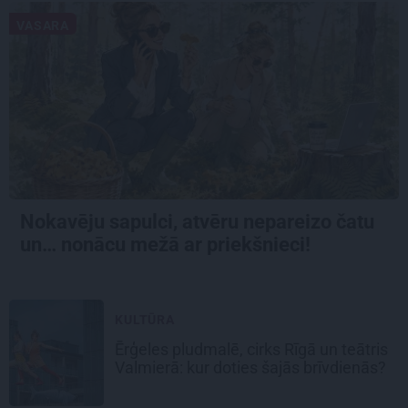
VASARA
Nokavēju sapulci, atvēru nepareizo čatu
un… nonācu mežā ar priekšnieci!
KULTŪRA
Ērģeles pludmalē, cirks Rīgā un teātris
Valmierā: kur doties šajās brīvdienās?