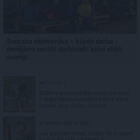
Sudraba ekonomika – kāpēc darba
devējiem vecāki darbinieki kļūst vitāli
svarīgi
MOTOCIKLI
Goblina aizraujošākie moto maršruti
– leģendārais instruktors Ģirts Vilnis
iesaka, kurp doties šovasar
STARPVALSTU ATTIEC...
«Ja atzīstam lietas, kādas tās ir, esam
kaili lauka vidū.» Gabrieļus