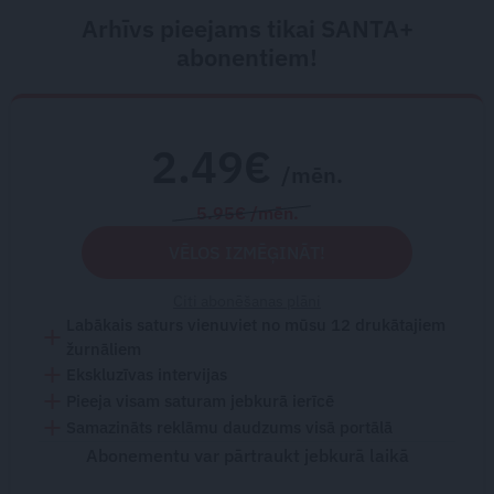
Arhīvs pieejams tikai SANTA+
abonentiem!
2.49€
/mēn.
5.95€ /mēn.
VĒLOS IZMĒĢINĀT!
Citi abonēšanas plāni
Labākais saturs vienuviet no mūsu 12 drukātajiem
žurnāliem
Ekskluzīvas intervijas
Pieeja visam saturam jebkurā ierīcē
Samazināts reklāmu daudzums visā portālā
Abonementu var pārtraukt jebkurā laikā