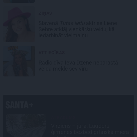
ZIŅAS
Slavenā
Tutas lietu
aktrise Liene
Sebre atklāj vienkāršu veidu, kā
iedarbināt vielmaiņu
ATTIECĪBAS
Radio dīva Ieva Dzene neparastā
veidā meklē sev vīru
CIEMOS
Kas slēpjas Kuldīgas vecpilsētas
a
pagalmos? Dārzi, kuros atļauts