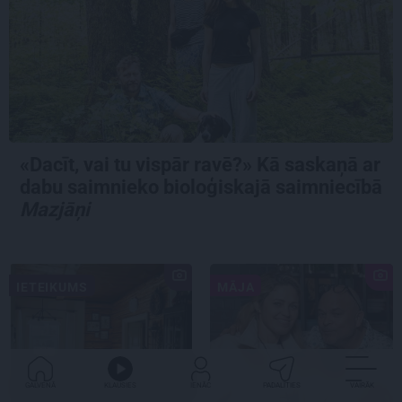
«Dacīt, vai tu vispār ravē?» Kā saskaņā ar
dabu saimnieko bioloģiskajā saimniecībā
Mazjāņi
IETEIKUMS
MĀJA
GALVENĀ
KLAUSIES
IENĀC
PADALĪTIES
VAIRĀK