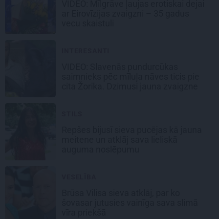
VIDEO: Mīlgrāve ļaujas erotiskai dejai
ar Eirovīzijas zvaigzni – 35 gadus
vecu skaistuli
INTERESANTI
VIDEO: Slavenās pundurcūkas
saimnieks pēc mīluļa nāves ticis pie
cita Žorika. Dzimusi jauna zvaigzne
STILS
Repšes bijusī sieva pucējas kā jauna
meitene un atklāj sava lieliskā
auguma noslēpumu
VESELĪBA
Brūsa Vilisa sieva atklāj, par ko
šovasar jutusies vainīga sava slimā
vīra priekšā