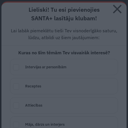
Abonē
Lieliski! Tu esi pievienojies
SANTA+ lasītāju klubam!
RECEPTES
NODERĪGI
JAUNĀKAIS
POPULĀRĀKAIS
Lai labāk piemeklētu tieši Tev visnoderīgāko saturu,
Dziedātāja Diona Liepiņa par
lūdzu, atbildi uz šiem jautājumiem:
bargu naudu vēlas pirkt
Kuras no šīm tēmām Tev visvairāk interesē?
retas šķirnes suni
Intervijas ar personībām
SUNS
27.02.2025
Santa.lv
Receptes
Redakcija
portals@santa.lv
Attiecības
Māja, dārzs un interjers