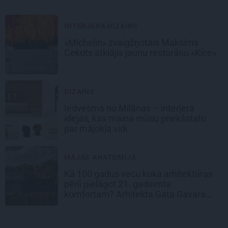
INTERJERA DIZAINS
«Michelin» zvaigžņotais Maksims
Cekots atklājis jaunu restorānu «Kíce»
DIZAINS
Iedvesma no Milānas – interjera
idejas, kas maina mūsu priekšstatu
par mājokļa vidi
MĀJAS ANATOMIJA
Kā 100 gadus vecu koka arhitektūras
pērli pielāgot 21. gadsimta
komfortam? Arhitekta Gata Gavara
pieredze