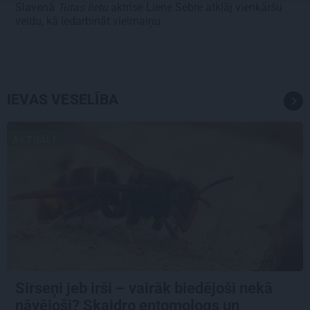
Slavenā
Tutas lietu
aktrise Liene Sebre atklāj vienkāršu
veidu, kā iedarbināt vielmaiņu
IEVAS VESELĪBA
AKTUĀLI
Sirseņi jeb irši – vairāk biedējoši nekā
nāvējoši? Skaidro entomologs un