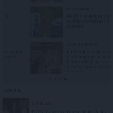
REKLĀMRAKSTS
No kā ir atkarīgas elektroauto
uzlādes izmaksas? Skaidro Viršu
eksperti
JAUNIE RŪPNIEKI
Kā Mārupē top labākie
pārtvērējdroni pasaulē. Agris
Ķipurs atklāti par militāro
biznesu, spriedzi un dzīves
draivu
LASI VĒL
NOTIKUMS
FOTO: Traģisks un emocionāls stāsts