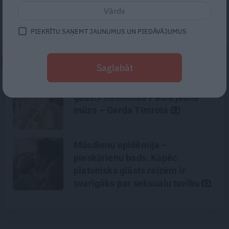
šķirnes mīluli, vai tomēr dot mājas kādam
patversmes sunītim?
PIEKRĪTU SAŅEMT JAUNUMUS UN PIEDĀVĀJUMUS
NEPALAID GARĀM!
Saglabāt
«Pārsteigumu un veiksmes pilns
gads!» Raimonda Paula jaunā
mūza – Gerda Timrota
Mūsdienu epidēmija –
pieskārienu bads. Kāpēc
platonisks glāsts reizēm ir
svarīgāks par seksuālu tuvību