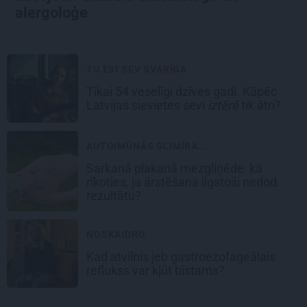
alergoloģe
TU ESI SEV SVARĪGA
Tikai 54 veselīgi dzīves gadi. Kāpēc
Latvijas sievietes sevi
iztērē
tik ātri?
AUTOIMŪNĀS SLIMĪBA...
Sarkanā plakanā mezgliņēde: kā
rīkoties, ja ārstēšana ilgstoši nedod
rezultātu?
NOSKAIDRO
Kad atvilnis jeb gastroezofageālais
reflukss var kļūt bīstams?