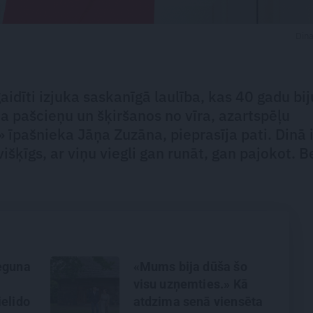
Din
idīti izjuka saskanīgā laulība, kas 40 gadu bij
ja pašcieņu un šķiršanos no vīra, azartspēļu
pašnieka Jāņa Zuzāna, pieprasīja pati. Dinā i
višķīgs, ar viņu viegli gan runāt, gan pajokot. B
eguna
«Mums bija dūša šo
visu uzņemties.» Kā
ielido
atdzima senā viensēta