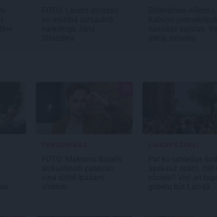
es
FOTO: Ļaudis atvadās
Džilindžera mīļoto 
t
no mūžībā aizsauktā
Kalniņu piemeklēju
tīne
narkologa Jāņa
savādas sajūtas. Vi
Strazdiņa
atklāj iemeslu
PERSONĪBAS
LAIKAPSTĀKĻI
FOTO: Maksims Busels
Par ko latviešus šod
aizkustinoši pateicas
apskauž spāņi, itāļi
viņa dzīvē īpašam
vācieši? Viņi arī tag
tes
vīrietim
gribētu būt Latvijā