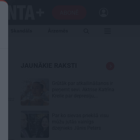
ABONĒ
Skandāls
Ārzemēs
a
JAUNĀKIE RAKSTI
Grūtāk par atkailināšanos ir
pieņemt sevi. Aktrise Katrīna
Kreile par depresiju,
09.2022
mobingu un ceļu līdz
lielajām lomām
Par ko sievas priekšā visu
mūžu jutās vainīgs
dzejnieks Jānis Peters