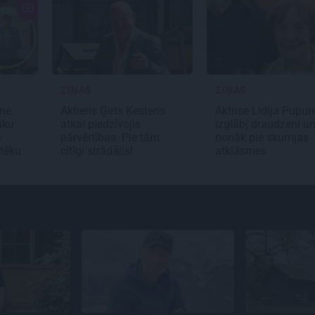
ZIŅAS
ZIŅAS
ne
Aktieris Ģirts Ķesteris
Aktrise Lidija Pupur
uku
atkal piedzīvojis
izglābj draudzeni u
n
pārvērtības. Pie tām
nonāk pie skumjas
otēku
cītīgi strādājis!
atklāsmes