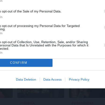
In
o opt-out of the Sale of my Personal Data.
In
KSTS
JAUNIE RŪPNIEKI
REKLĀMR
to opt-out of processing my Personal Data for Targeted
s cēliens
Kā Mārupē top labākie
No kā ir
ing.
In
pārtvērējdroni pasaulē.
elektroa
Agris Ķipurs atklāti par
izmaksa
o opt-out of Collection, Use, Retention, Sale, and/or Sharing
militāro biznesu,
Viršu ek
ersonal Data that Is Unrelated with the Purposes for which it
spriedzi un dzīves
lected.
draivu
In
CONFIRM
Data Deletion
Data Access
Privacy Policy
PIEMIŅA
PERSONĪBAS