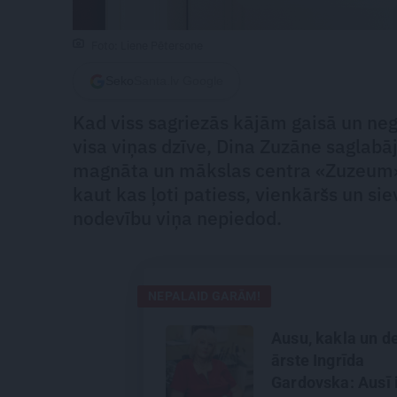
Foto: Liene Pētersone
Seko
Santa.lv Google
Kad viss sagriezās kājām gaisā un nega
visa viņas dzīve, Dina Zuzāne saglabā
magnāta un mākslas centra «Zuzeum» ī
kaut kas ļoti patiess, vienkāršs un sie
nodevību viņa nepiedod.
NEPALAID GARĀM!
Ausu, kakla un d
ārste Ingrīda
Gardovska: Ausī 