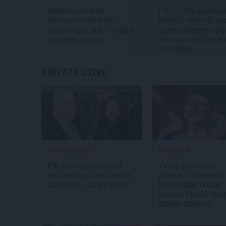
Aktierim Andrim
FOTO: Šīs skaistul
Bērziņam miljonārs
priekšā noliecās pa
uzdāvinājis auto. Tagad
operzvaigznes Kris
viņš grib jaunu…
Opolais un Plasido
Domingo
PRIVĀTĀ DZĪVE
ATTIECĪBAS
PIEMIŅA
Par ko sievas priekšā
«Viņa gatavojās
visu mūžu jutās vainīgs
pārejai.» Slavenās
dzejnieks Jānis Peters
folkloristes meita
atceras Helmī Stal
dzīves izskaņu