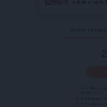
kukainis? Apdulli
Arhīvs pieejam
Labākais saturs
žurnāliem
Ekskluzīvas inte
Pieeja visam sa