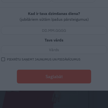
Kad ir tava dzimšanas diena?
(jubilāriem sūtām īpašus pārsteigumus)
Tavs vārds
PIEKRĪTU SAŅEMT JAUNUMUS UN PIEDĀVĀJUMUS
Saglabāt