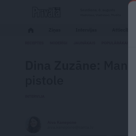
Sestdiena, 8. augusts
Vladislava, Vladislavs, Mudīte
Ziņas
Intervijas
Attiecības
RECEPTES
NODERĪGI
JAUNĀKAIS
POPULĀRĀKAIS
Dina Zuzāne:
Man v
pistole
INTERVIJA
Aiva Kanepone
aiva.kanepone@santa.lv