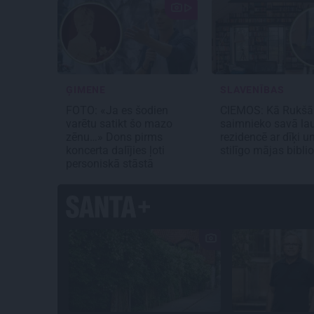
ĢIMENE
SLAVENĪBAS
FOTO: «Ja es šodien
CIEMOS: Kā Rukšā
varētu satikt šo mazo
saimnieko savā la
zēnu…» Dons pirms
rezidencē ar dīķi u
koncerta dalījies ļoti
stilīgo mājas bibli
personiskā stāstā