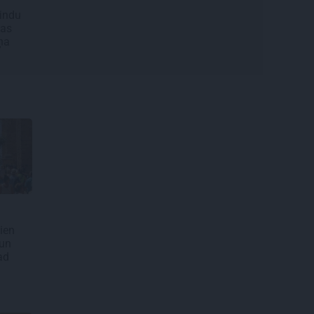
Lindu
šas
ņa
ien
 un
ad