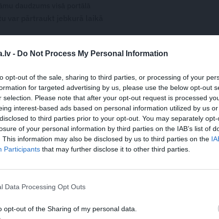
āmu daudzums visā portālā
 var pārtraukt jebkurā laikā
.lv -
Do Not Process My Personal Information
to opt-out of the sale, sharing to third parties, or processing of your per
WHATSAPP
formation for targeted advertising by us, please use the below opt-out s
r selection. Please note that after your opt-out request is processed y
eing interest-based ads based on personal information utilized by us or
S
ZUZEUM
ŠĶIRŠANĀS
KRĀPŠANA
SIEVIETE
disclosed to third parties prior to your opt-out. You may separately opt-
losure of your personal information by third parties on the IAB’s list of
. This information may also be disclosed by us to third parties on the
IA
Participants
that may further disclose it to other third parties.
 aizsargāts autortiesību objekts Autortiesību likuma izpratnē, un tā
rāk lasi
šeit
l Data Processing Opt Outs
o opt-out of the Sharing of my personal data.