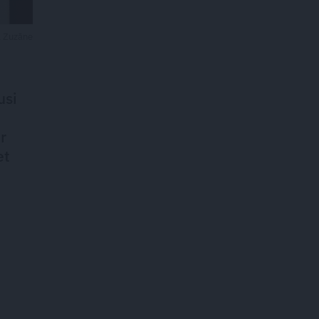
a Zuzāne
usi
r
et