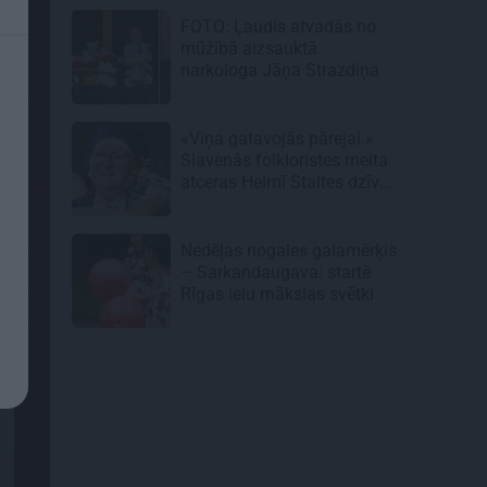
FOTO: Ļaudis atvadās no
mūžībā aizsauktā
narkologa Jāņa Strazdiņa
«Viņa gatavojās pārejai.»
Slavenās folkloristes meita
atceras Helmī Staltes dzīves
izskaņu
Nedēļas nogales galamērķis
– Sarkandaugava: startē
Rīgas ielu mākslas svētki