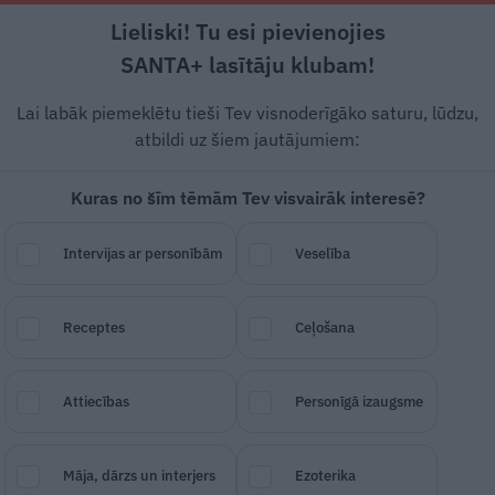
Lieliski! Tu esi pievienojies
Rīga +16°C
Daļēji apmācies, DR vējš, 0.89 m/s
SANTA+ lasītāju klubam!
Dzīvesstāsti
Ciemos
Stils
Piemiņai
Lai labāk piemeklētu tieši Tev visnoderīgāko saturu, lūdzu,
atbildi uz šiem jautājumiem:
Kuras no šīm tēmām Tev visvairāk interesē?
ienmēr somiņā līdzi bij
Intervijas ar personībām
Veselība
Receptes
Ceļošana
SAGLABĀ RAKSTU
DALĪTIES
30.
Attiecības
Personīgā izaugsme
Māja, dārzs un interjers
Ezoterika