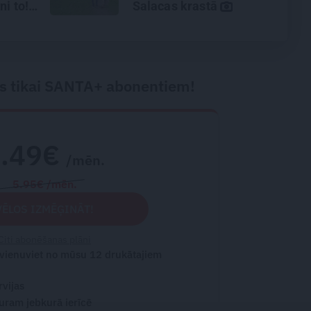
ni to!
Salacas krastā
s tikai SANTA+ abonentiem!
2.49€
/mēn.
5.95€ /mēn.
VĒLOS IZMĒĢINĀT!
Citi abonēšanas plāni
 vienuviet no mūsu 12 drukātajiem
rvijas
turam jebkurā ierīcē