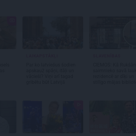
LAIKAPSTĀKĻI
SLAVENĪBAS
sels
Par ko latviešus šodien
CIEMOS: Kā Rukšān
cas
apskauž spāņi, itāļi un
saimnieko savā lau
vācieši? Viņi arī tagad
rezidencē ar dīķi un
gribētu būt Latvijā
stilīgo mājas biblio