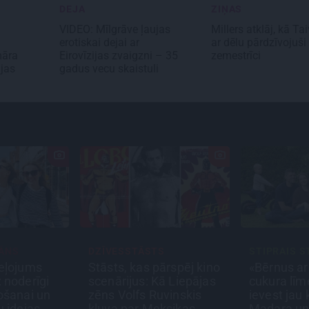
DEJA
ZIŅAS
VIDEO: Mīlgrāve ļaujas
Millers atklāj, kā Ta
erotiskai dejai ar
ar dēlu pārdzīvojuši
māra
Eirovīzijas zvaigzni – 35
zemestrīci
ijas
gadus vecu skaistuli
S
STIPRAIS STĀSTS
PERSONĪBA
ārspēj kino
«Bērnus ar tik augstu
Noklusētā
ā Liepājas
cukura līmeni mēdz
saites, att
uvinskis
ievest jau komā.»
brāli un 7.
ksikas
Madara un Gatis par
brīnums: a