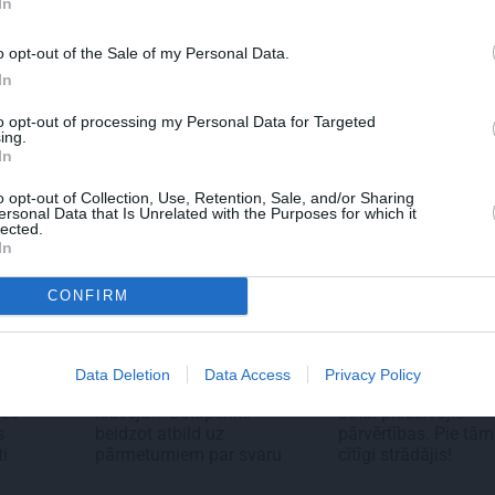
In
is: Esmu
Kamēr dāmas bauda
Kāpēc tieši
nieks
miljoniem ziedu
labākais la
o opt-out of the Sale of my Personal Data.
skaistumu, kungi atklāj
Pakrojas 
Lietuvas alus tradīciju
festivālu?
In
galvaspilsētu
to opt-out of processing my Personal Data for Targeted
ing.
In
o opt-out of Collection, Use, Retention, Sale, and/or Sharing
ersonal Data that Is Unrelated with the Purposes for which it
lected.
In
CONFIRM
PERSONĪBAS
ZIŅAS
Data Deletion
Data Access
Privacy Policy
en
«Ilgu laiku par to
Aktieris Ģirts Ķester
azo
klusēju.» Ostapenko
atkal piedzīvojis
s
beidzot atbild uz
pārvērtības. Pie tām
ti
pārmetumiem par svaru
cītīgi strādājis!