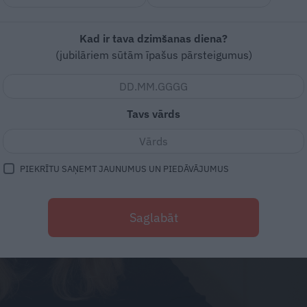
Kad ir tava dzimšanas diena?
(jubilāriem sūtām īpašus pārsteigumus)
Tavs vārds
PIEKRĪTU SAŅEMT JAUNUMUS UN PIEDĀVĀJUMUS
Saglabāt