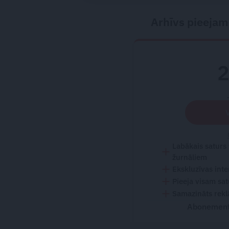
Arhīvs pieejam
Labākais saturs
žurnāliem
Ekskluzīvas inte
Pieeja visam sa
Samazināts rekl
Abonementu