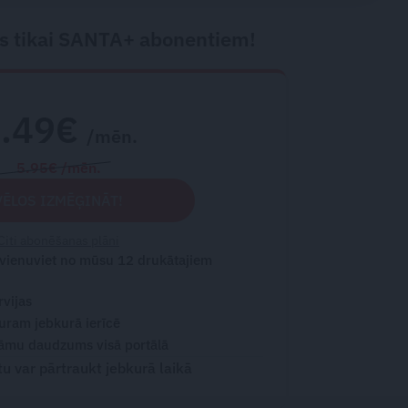
s tikai SANTA+ abonentiem!
2.49€
/mēn.
5.95€ /mēn.
VĒLOS IZMĒĢINĀT!
Citi abonēšanas plāni
 vienuviet no mūsu 12 drukātajiem
rvijas
turam jebkurā ierīcē
āmu daudzums visā portālā
 var pārtraukt jebkurā laikā