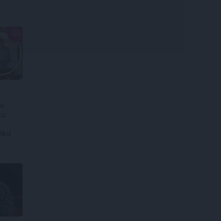
e
ku
tēku