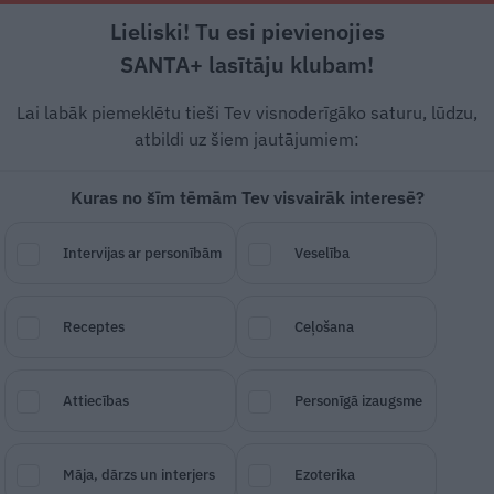
Lieliski! Tu esi pievienojies
Rīga +22°C
Daļēji apmācies, R/DR vējš, 5.26 m/s
SANTA+ lasītāju klubam!
Dzīvesstāsti
Ciemos
Stils
Piemiņai
Lai labāk piemeklētu tieši Tev visnoderīgāko saturu, lūdzu,
atbildi uz šiem jautājumiem:
Kuras no šīm tēmām Tev visvairāk interesē?
se klusiņām apprecējusi
Intervijas ar personībām
Veselība
zvārdu. Kurš ir laimīgai
Receptes
Ceļošana
SAGLABĀ RAKSTU
DALĪTIES
16.
Attiecības
Personīgā izaugsme
Māja, dārzs un interjers
Ezoterika