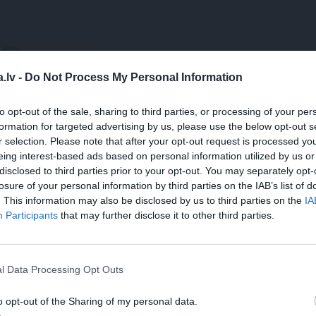
WHATSAPP
.lv -
Do Not Process My Personal Information
TEĀTRIS
SERIĀLS
to opt-out of the sale, sharing to third parties, or processing of your per
formation for targeted advertising by us, please use the below opt-out s
 aizsargāts autortiesību objekts Autortiesību likuma izpratnē, un tā
r selection. Please note that after your opt-out request is processed y
rāk lasi
šeit
eing interest-based ads based on personal information utilized by us or
disclosed to third parties prior to your opt-out. You may separately opt-
losure of your personal information by third parties on the IAB’s list of
. This information may also be disclosed by us to third parties on the
IA
Participants
that may further disclose it to other third parties.
l Data Processing Opt Outs
o opt-out of the Sharing of my personal data.
TS
REKLĀMRAKSTS
REKLĀMRA