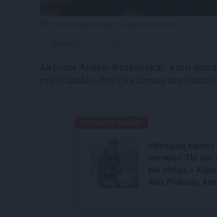
Foto: No izdevniecības «Žurnāls Santa» arhīva
Seko
Santa.lv Google
Aktrisei Anetei Krasovskai, kuru daud
melo labāk» Marijas lomas atveidotāj
NEPALAID GARĀM!
«Nevajag kalnos 
varoņus! Tie ātri 
pie vietas.» Alpīn
Atis Plakans, kur
pieredzējis biedr
bojāeju