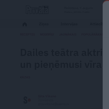
Piektdiena, 7. augusts
Madars, Alfrēds, Fredis
Ziņas
Intervijas
Attiecības
RECEPTES
NODERĪGI
JAUNĀKAIS
POPULĀRĀKAIS
Dailes teātra aktri
un pieņēmusi vīra u
KĀZAS
Gita Vīksne
Žurnāliste
gita.viksne@santa.lv