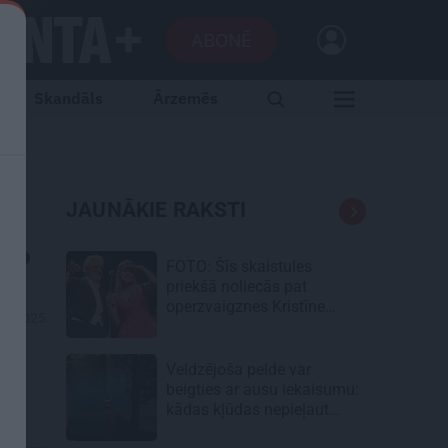
ABONĒ
Skandāls
Ārzemēs
es
JAUNĀKIE RAKSTI
s?
FOTO: Šīs skaistules
priekšā noliecās pat
operzvaigznes Kristīne
01.2025
Opolais un Plasido
Domingo
Veldzējoša pelde var
beigties ar ausu iekaisumu:
kādas kļūdas nepieļaut
vasarā?