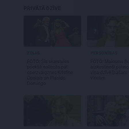
PRIVĀTĀ DZĪVE
ZIŅAS
PERSONĪBAS
FOTO: Šīs skaistules
FOTO: Makisms Bu
priekšā noliecās pat
aizkustinoši patei
operzvaigznes Kristīne
viņa dzīvē īpašam
Opolais un Plasido
vīrietim
Domingo