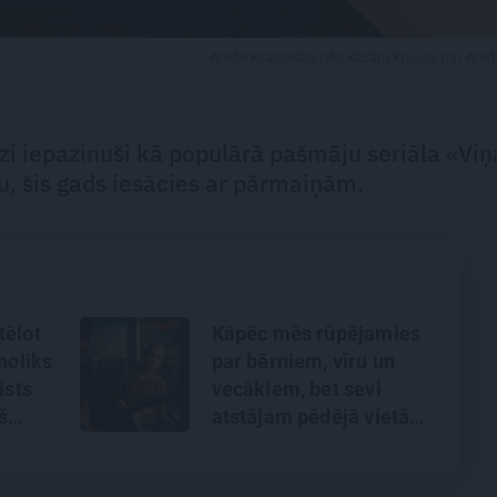
Anete Krasovska pēc kāzām kļuvusi par Aneti 
zi iepazinuši kā populārā pašmāju seriāla «Viņ
u, šis gads iesācies ar pārmaiņām.
tēlot
Kāpēc mēs rūpējamies
noliks
par bērniem, vīru un
ists
vecākiem, bet sevi
š
atstājam pēdējā vietā?
a
Skaidro psiholoģe
Marija Ābeltiņa