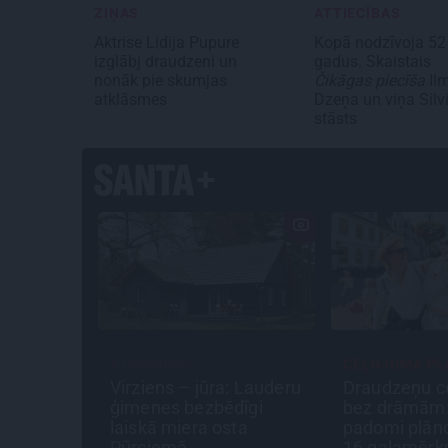
ZIŅAS
ATTIECĪBAS
Aktrise Lidija Pupure
Kopā nodzīvoja 52
izglābj draudzeni un
gadus. Skaistais
nonāk pie skumjas
Čikāgas piecīša
Il
atklāsmes
Dzeņa un viņa Silv
stāsts
CEĻOJUMA PLĀNS
DZĪVESSTĀST
: Lauderu
Draudzeņu ceļojums
Stāsts, kas p
dīgi
bez drāmām: noderīgi
scenārijus: K
ta
padomi plānošanai un
zēns Volfs R
16 galamērķu idejas
kļuva par Me