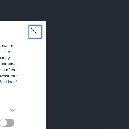
sonal or
ection to
ou may
 personal
out of the
 downstream
B’s List of
KSTS
REKLĀMRAKSTS
REKLĀM