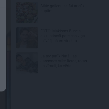
Siltie gaileņu salāti
ar cūku
pupām
FOTO: Makisms Busels
aizkustinoši pateicas viņa
dzīvē īpašam vīrietim
Ja tev patīk Natālijas
Jansones stils: lietas, rotas
un zīmoli, ko vērts
aizņemties savai ikdienai