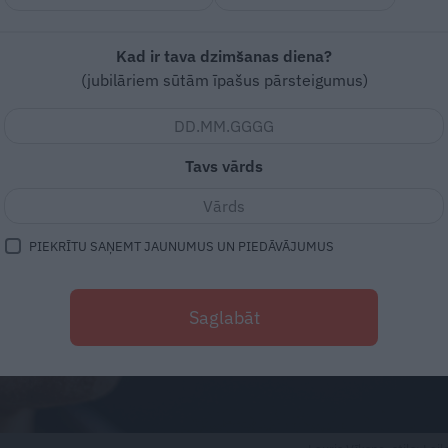
Kad ir tava dzimšanas diena?
(jubilāriem sūtām īpašus pārsteigumus)
Tavs vārds
PIEKRĪTU SAŅEMT JAUNUMUS UN PIEDĀVĀJUMUS
Saglabāt