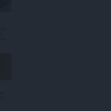
ieks
is
musi
ne
klē