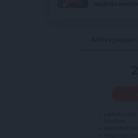
skujkoku bumb
Arhīvs pieejam
Labākais saturs
žurnāliem
Ekskluzīvas inte
Pieeja visam sa