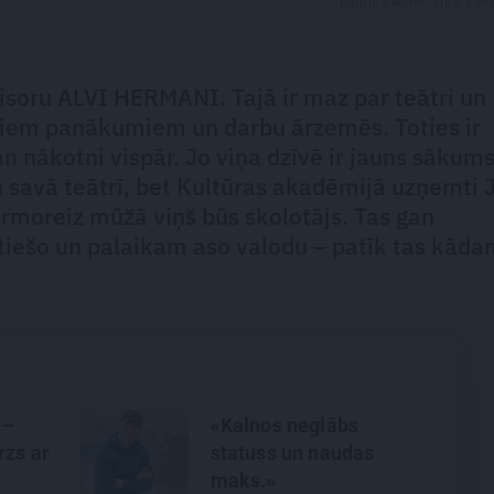
Lauris Vīksne, stils: Lail
ežisoru ALVI HERMANI. Tajā ir maz par teātri un
jiem panākumiem un darbu ārzemēs. Toties ir
n nākotni vispār. Jo viņa dzīvē ir jauns sākums
n savā teātrī, bet Kultūras akadēmijā uzņemti 
irmoreiz mūžā viņš būs skolotājs. Tas gan
tiešo un palaikam aso valodu – patīk tas kāda
 –
«Kalnos neglābs
rzs ar
statuss un naudas
maks.»