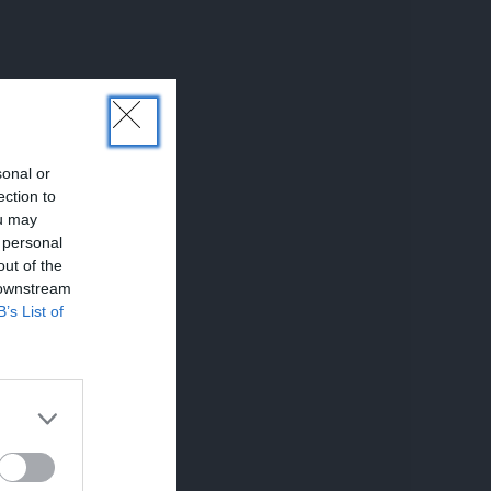
sonal or
ection to
ou may
 personal
out of the
 downstream
B’s List of
UNĀKIE