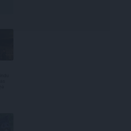
Lindu
šas
ņa