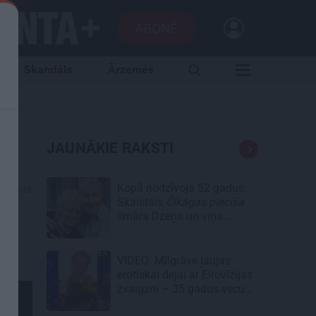
ABONĒ
Skandāls
Ārzemēs
JAUNĀKIE RAKSTI
Kopā nodzīvoja 52 gadus.
08.2018
Skaistais
Čikāgas piecīša
Ilmāra Dzeņa un viņa
Silvijas stāsts
VIDEO: Mīlgrāve ļaujas
erotiskai dejai ar Eirovīzijas
zvaigzni – 35 gadus vecu
skaistuli