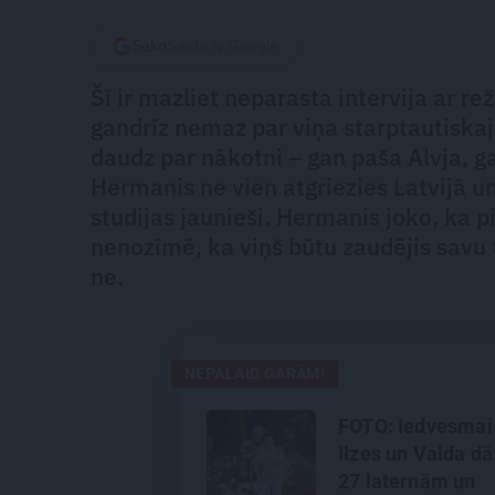
Seko
Santa.lv Google
Šī ir mazliet neparasta intervija ar r
gandrīz nemaz par viņa starptautiska
daudz par nākotni – gan paša Alvja, ga
Hermanis ne vien atgriezies Latvijā u
studijas jaunieši. Hermanis joko, ka p
nenozīmē, ka viņš būtu zaudējis savu 
ne.
NEPALAID GARĀM!
FOTO: Iedvesmai
Ilzes un Valda dā
27 laternām un