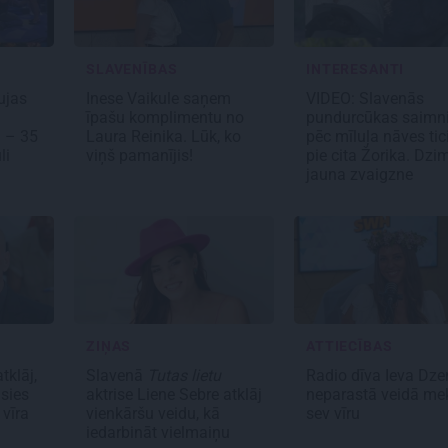
SLAVENĪBAS
INTERESANTI
ujas
Inese Vaikule saņem
VIDEO: Slavenās
īpašu komplimentu no
pundurcūkas saimn
i – 35
Laura Reinika. Lūk, ko
pēc mīluļa nāves tic
li
viņš pamanījis!
pie cita Žorika. Dzi
jauna zvaigzne
ZIŅAS
ATTIECĪBAS
tklāj,
Slavenā
Tutas lietu
Radio dīva Ieva Dze
usies
aktrise Liene Sebre atklāj
neparastā veidā me
 vīra
vienkāršu veidu, kā
sev vīru
iedarbināt vielmaiņu