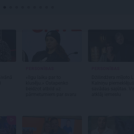
PERSONĪBAS
PERSONĪBAS
Taivānā
«Ilgu laiku par to
Džilindžera mīļoto 
i
klusēju.» Ostapenko
Kalniņu piemeklēju
beidzot atbild uz
savādas sajūtas. Vi
pārmetumiem par svaru
atklāj iemeslu