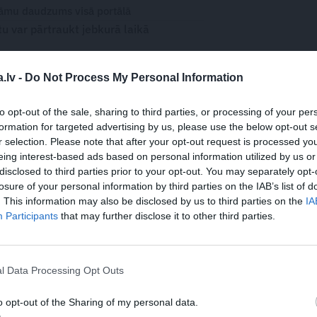
āmu daudzums visā portālā
 var pārtraukt jebkurā laikā
.lv -
Do Not Process My Personal Information
to opt-out of the sale, sharing to third parties, or processing of your per
WHATSAPP
formation for targeted advertising by us, please use the below opt-out s
r selection. Please note that after your opt-out request is processed y
eing interest-based ads based on personal information utilized by us or
AKTIERI
KULTŪRA
disclosed to third parties prior to your opt-out. You may separately opt-
losure of your personal information by third parties on the IAB’s list of
 aizsargāts autortiesību objekts Autortiesību likuma izpratnē, un tā
. This information may also be disclosed by us to third parties on the
IA
rāk lasi
šeit
Participants
that may further disclose it to other third parties.
JA
s!
l Data Processing Opt Outs
o opt-out of the Sharing of my personal data.