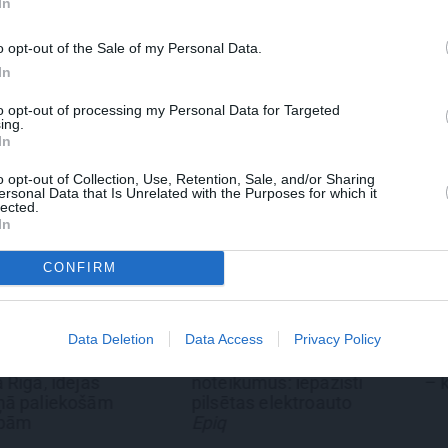
In
 Santa.lv profilu vai kādu no šiem sociālo tīklu profili
o opt-out of the Sale of my Personal Data.
In
to opt-out of processing my Personal Data for Targeted
ing.
In
o opt-out of Collection, Use, Retention, Sale, and/or Sharing
ersonal Data that Is Unrelated with the Purposes for which it
lected.
In
CONFIRM
Data Deletion
Data Access
Privacy Policy
TS
REKLĀMRAKSTS
DEKO DISK
zimšanas
Škoda maina spēles
Cik maksā 
dejas
noteikumus: iepazīsti
– kāpēc?
ekošām
pilsētas elektroauto
Epiq