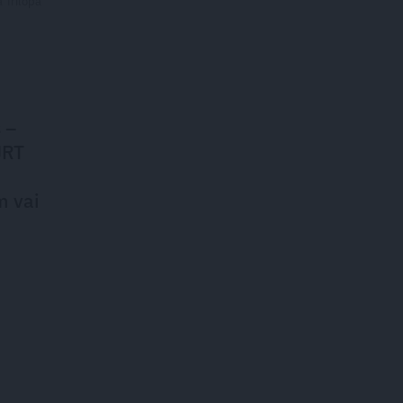
a Trilopa
 –
JRT
m vai