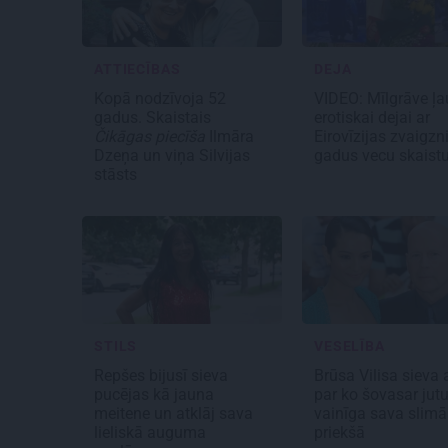
ATTIECĪBAS
DEJA
Kopā nodzīvoja 52
VIDEO: Mīlgrāve ļa
gadus. Skaistais
erotiskai dejai ar
Čikāgas piecīša
Ilmāra
Eirovīzijas zvaigzn
Dzeņa un viņa Silvijas
gadus vecu skaistu
stāsts
STILS
VESELĪBA
Repšes bijusī sieva
Brūsa Vilisa sieva a
pucējas kā jauna
par ko šovasar jut
meitene un atklāj sava
vainīga sava slimā
lieliskā auguma
priekšā