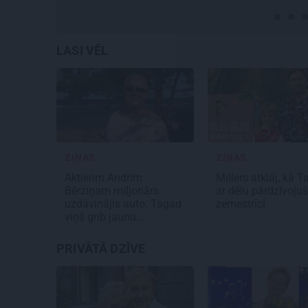
LASI VĒL
ZIŅAS
ZIŅAS
Aktierim Andrim
Millers atklāj, kā 
Bērziņam miljonārs
ar dēlu pārdzīvojuš
uzdāvinājis auto. Tagad
zemestrīci
viņš grib jaunu…
PRIVĀTĀ DZĪVE