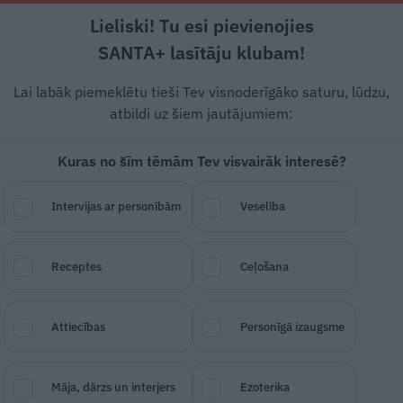
Lieliski! Tu esi pievienojies
Rīga +17°C
Mākoņains, R/DR vējš, 1.79 m/s
SANTA+ lasītāju klubam!
Dzīvesstāsti
Ciemos
Stils
Piemiņai
Lai labāk piemeklētu tieši Tev visnoderīgāko saturu, lūdzu,
atbildi uz šiem jautājumiem:
Kuras no šīm tēmām Tev visvairāk interesē?
rs nav jēgas izlikties
Intervijas ar personībām
Veselība
SAGLABĀ RAKSTU
DALĪTIES
14.
Receptes
Ceļošana
Attiecības
Personīgā izaugsme
Māja, dārzs un interjers
Ezoterika