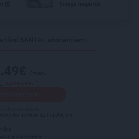
ām
Sniega leopards
Atis Plakans par to,
kāpēc kalni kļūst
nežēlīgi
s tikai SANTA+ abonentiem!
2.49€
/mēn.
5.95€ /mēn.
VĒLOS IZMĒĢINĀT!
Citi abonēšanas plāni
 vienuviet no mūsu 12 drukātajiem
rvijas
turam jebkurā ierīcē