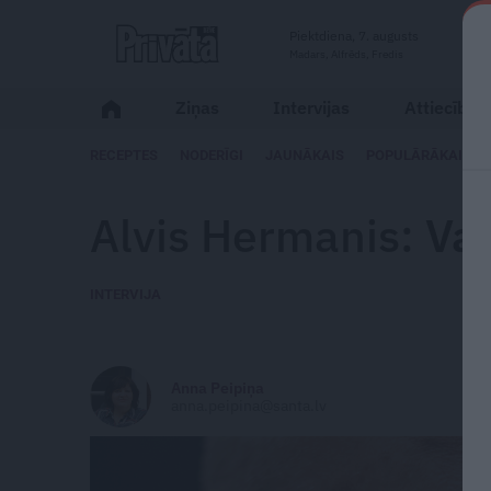
Piektdiena, 7. augusts
Madars, Alfrēds, Fredis
Ziņas
Intervijas
Attiecības
RECEPTES
NODERĪGI
JAUNĀKAIS
POPULĀRĀKAIS
Alvis Hermanis:
Vai
INTERVIJA
Anna Peipiņa
anna.peipina@santa.lv