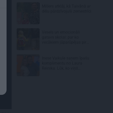
Millers atklāj, kā Taivānā ar
dēlu pārdzīvojuši zemestrīci
Vesels un emocionāli
gatavs skolai: par ko
vecākiem jāparūpējas pirms
mācību gada sākuma
Inese Vaikule saņem īpašu
komplimentu no Laura
Reinika. Lūk, ko viņš
pamanījis!