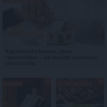
LIKUMA LABIRINTI
Kad mīlestība beidzas, sākas
«matemātika» – kā nepalikt zaudētājos,
šķirot laulību
PIEREDZE
APCEĻO LATVIJU