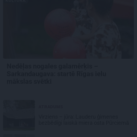
KULTŪRA
Nedēļas nogales galamērķis –
Sarkandaugava: startē Rīgas ielu
mākslas svētki
ATRADUMS
Virziens – jūra: Lauderu ģimenes
bezbēdīgi laiskā miera osta Pūrciemā