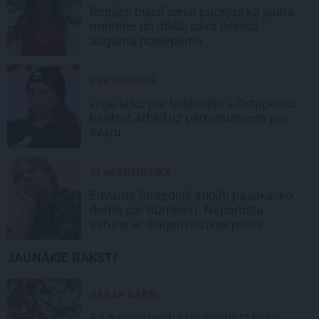
Repšes bijusī sieva pucējas kā jauna
meitene un atklāj sava lieliskā
auguma noslēpumu
PERSONĪBAS
«Ilgu laiku par to klusēju.» Ostapenko
beidzot atbild uz pārmetumiem par
svaru
ŠLĀGERMŪZIKA
Edvards Strazdiņš atklāti pasaka, ko
domā par Bumbieri. Neparasta
saruna ar šlāgermūzikas princi
JAUNĀKIE RAKSTI
DĀRZA DARBI
Kā pareizi veidot un apgriezt ķiršu