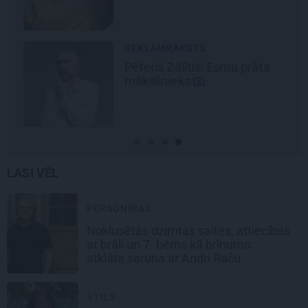
REKLĀMRAKSTS
Pēteris Zālītis: Esmu prāta
mākslinieks
LASI VĒL
PERSONĪBAS
Noklusētās dzimtas saites, attiecības
ar brāli un 7. bērns kā brīnums:
atklāta saruna ar Andri Raču
STILS