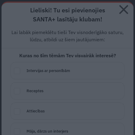
Abonē
Lieliski! Tu esi pievienojies
SANTA+ lasītāju klubam!
RECEPTES
NODERĪGI
JAUNĀKAIS
POPULĀRĀKAIS
Lai labāk piemeklētu tieši Tev visnoderīgāko saturu,
Aktrise Bojarkina pēc
lūdzu, atbildi uz šiem jautājumiem:
šķiršanās bauda dzīvi.
Ar ko
Kuras no šīm tēmām Tev visvairāk interesē?
viņa ir vienā gultā?
Intervijas ar personībām
SLAVENĪBAS
29.08.2023
Gita Vīksne
Receptes
Žurnāliste
gita.viksne@santa.lv
Attiecības
Māja, dārzs un interjers