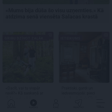
«Mums bija dūša šo visu uzņemties.» Kā
atdzima senā viensēta Salacas krastā
GRIBU DZĪVOT ZAĻĀK...
IETEIKUMS
«Dacīt, vai tu vispār
Praktiski, gardi un
ravē?» Kā saskaņā ar
iedvesmojoši: pieci
dabu saimnieko
atradumi skaistākai
bioloģiskajā saimniecībā
vasaras baudīšanai
Mazjāņi
GALVENĀ
KLAUSIES
IENĀC
PADALĪTIES
VAIRĀK