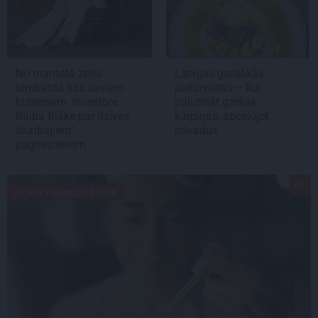
No mantotā zelta
Latvijas gardākās
lombardā līdz saviem
pieturvietas – kur
biznesiem. Investore
palutināt garšas
Baiba Blāķe par dzīves
kārpiņas, apceļojot
skarbajiem
novadus
pagriezieniem
SKAISTUMKOPŠANA