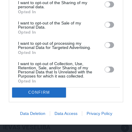
I want to opt-out of the Sharing of my
personal data.
Opted In
I want to opt-out of the Sale of my
Personal Data.
Opted In
I want to opt-out of processing my
Personal Data for Targeted Advertising.
Opted In
I want to opt-out of Collection, Use,
Retention, Sale, and/or Sharing of my
Personal Data that Is Unrelated with the
Purposes for which it was collected.
Opted In
«Viņa gatavojās pārejai.» Slavenās folkloristes meita
CONFIRM
atceras Helmī Staltes dzīves izskaņu
Data Deletion
Data Access
Privacy Policy
IEVAS VESELĪBA