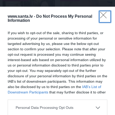
www.santa.lv -
Do Not Process My Personal
Information
If you wish to opt-out of the sale, sharing to third parties, or
processing of your personal or sensitive information for
targeted advertising by us, please use the below opt-out
section to confirm your selection. Please note that after your
Par ko sievas priekšā
FOTO: Ļaudis atvadās no
opt-out request is processed you may continue seeing
visu mūžu jutās vainīgs
mūžībā aizsauktā
interest-based ads based on personal information utilized by
dzejnieks Jānis Peters
narkologa Jāņa
Strazdiņa
us or personal information disclosed to third parties prior to
your opt-out. You may separately opt-out of the further
disclosure of your personal information by third parties on the
IAB’s list of downstream participants. This information may
PIEMIŅA
also be disclosed by us to third parties on the
IAB’s List of
Downstream Participants
that may further disclose it to other
third parties.
Personal Data Processing Opt Outs