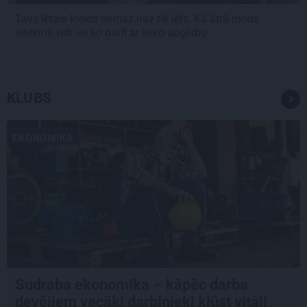
Tavs lētais krekls nemaz nav tik lēts. Kā ātrā mode
ietekmē vidi un ko darīt ar lieko apģērbu
KLUBS
EKONOMIKA
Sudraba ekonomika – kāpēc darba
devējiem vecāki darbinieki kļūst vitāli