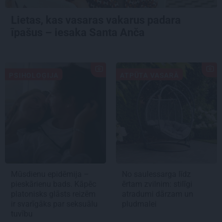
Lietas, kas vasaras vakarus padara
īpašus – iesaka Santa Anča
PSIHOLOĢIJA
ATPŪTA VASARĀ
Mūsdienu epidēmija –
No saulessarga līdz
pieskārienu bads. Kāpēc
ērtam zvilnim: stilīgi
platonisks glāsts reizēm
atradumi dārzam un
ir svarīgāks par seksuālu
pludmalei
tuvību