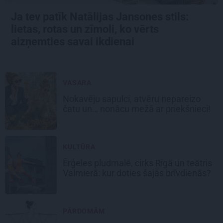
Ja tev patīk Natālijas Jansones stils:
lietas, rotas un zīmoli, ko vērts
aizņemties savai ikdienai
VASARA
Nokavēju sapulci, atvēru nepareizo
čatu un… nonācu mežā ar priekšnieci!
KULTŪRA
Ērģeles pludmalē, cirks Rīgā un teātris
Valmierā: kur doties šajās brīvdienās?
PĀRDOMĀM