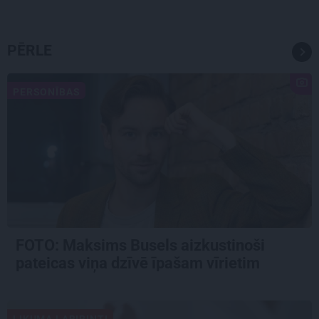
PĒRLE
PERSONĪBAS
FOTO: Maksims Busels aizkustinoši
pateicas viņa dzīvē īpašam vīrietim