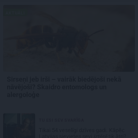
AKTUĀLI
Sirseņi jeb irši – vairāk biedējoši nekā
nāvējoši? Skaidro entomologs un
alergoloģe
TU ESI SEV SVARĪGA
Tikai 54 veselīgi dzīves gadi. Kāpēc
Latvijas sievietes sevi
iztērē
tik ātri?