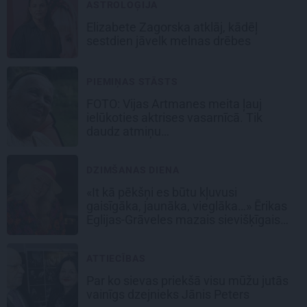
ASTROLOĢIJA
Elizabete Zagorska atklāj, kādēļ
sestdien jāvelk melnas drēbes
PIEMIŅAS STĀSTS
FOTO:
Vijas Artmanes meita
ļauj
ielūkoties aktrises vasarnīcā. Tik
daudz atmiņu…
DZIMŠANAS DIENA
«It kā pēkšņi es būtu kļuvusi
gaisīgāka, jaunāka, vieglāka…» Ērikas
Eglijas-Grāveles mazais sievišķīgais
noslēpums
ATTIECĪBAS
Par ko sievas priekšā visu mūžu jutās
vainīgs dzejnieks Jānis Peters