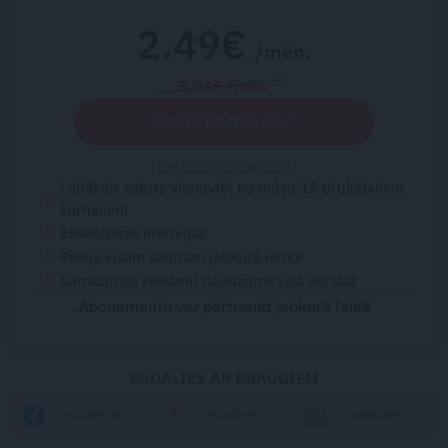
2.49€
/mēn.
5.95€ /mēn.
VĒLOS IZMĒĢINĀT!
Citi abonēšanas plāni
Labākais saturs vienuviet no mūsu 12 drukātajiem
žurnāliem
Ekskluzīvas intervijas
Pieeja visam saturam jebkurā ierīcē
Samazināts reklāmu daudzums visā portālā
Abonementu var pārtraukt jebkurā laikā
PADALIES AR DRAUGIEM
FACEBOOK
DRAUGIEM.LV
WHATSAPP