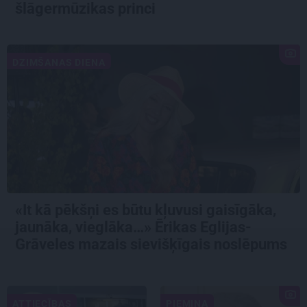
šlāgermūzikas princi
DZIMŠANAS DIENA
«It kā pēkšņi es būtu kļuvusi gaisīgāka,
jaunāka, vieglāka…» Ērikas Eglijas-
Grāveles mazais sievišķīgais noslēpums
ATTIECĪBAS
PIEMIŅA