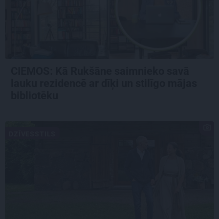
CIEMOS: Kā Rukšāne saimnieko savā
lauku rezidencē ar dīķi un stilīgo mājas
bibliotēku
DZĪVESSTILS