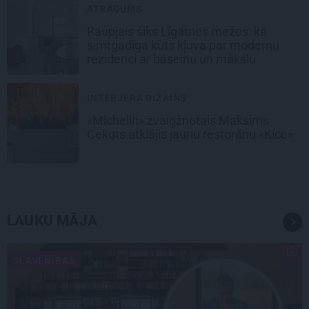
ATRADUMS
Raupjais šiks Līgatnes mežos: kā
simtgadīga kūts kļuva par modernu
rezidenci ar baseinu un mākslu
INTERJERA DIZAINS
«Michelin» zvaigžņotais Maksims
Cekots atklājis jaunu restorānu «Kíce»
LAUKU MĀJA
SLAVENĪBAS