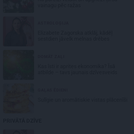
vainagu pēc ražas
ASTROLOĢIJA
Elizabete Zagorska atklāj, kādēļ
sestdien jāvelk melnas drēbes
DOMĀT ZAĻI
Kas īsti ir aprites ekonomika? Īsā
atbilde – tavs jaunais dzīvesveids
GAĻAS ĒDIENI
Sulīgie un aromātiskie vistas
plācenīši
PRIVĀTĀ DZĪVE