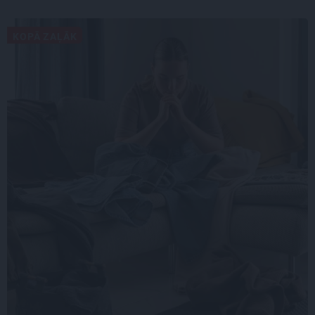
KOPĀ ZAĻĀK