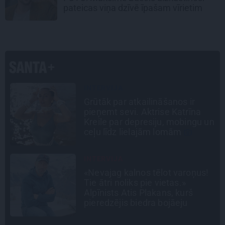
pateicas viņa dzīvē īpašam vīrietim
INTERVIJA
Tumši samtaina balss un
tērauda mugurkauls. Raimonda
n
Paula jaunā mūza – Gerda
Timrota
CEĻOJUMA PLĀNS
Draudzeņu ceļojums bez
drāmām: noderīgi padomi
plānošanai un 16 galamērķu
idejas