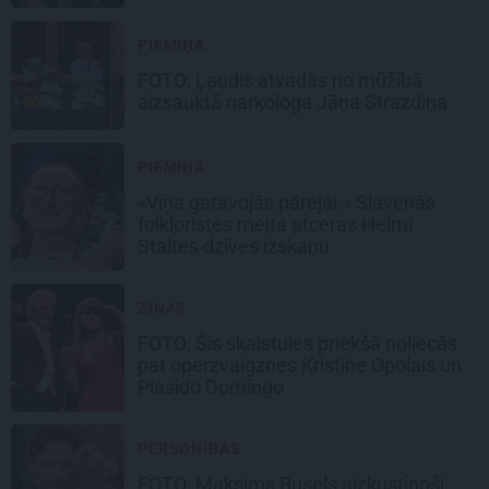
PIEMIŅA
FOTO: Ļaudis atvadās no mūžībā
aizsauktā narkologa Jāņa Strazdiņa
PIEMIŅA
«Viņa gatavojās pārejai.» Slavenās
folkloristes meita atceras Helmī
Staltes dzīves izskaņu
ZIŅAS
FOTO: Šīs skaistules priekšā noliecās
pat operzvaigznes Kristīne Opolais un
Plasido Domingo
PERSONĪBAS
FOTO: Maksims Busels aizkustinoši