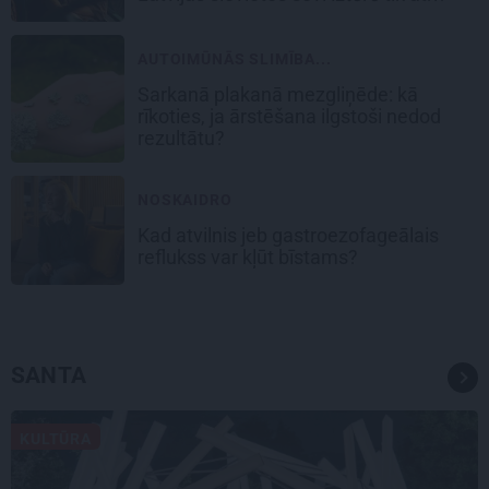
AUTOIMŪNĀS SLIMĪBA...
Sarkanā plakanā mezgliņēde: kā
rīkoties, ja ārstēšana ilgstoši nedod
rezultātu?
NOSKAIDRO
Kad atvilnis jeb gastroezofageālais
reflukss var kļūt bīstams?
SANTA
KULTŪRA