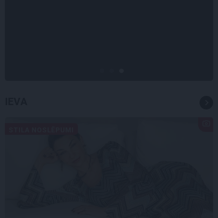
STIPRAIS STĀSTS
«Bērnus ar tik augstu cukura
līmeni mēdz ievest jau komā.»
Madara un Gatis par dzīvi ar dēla
diabētu
IEVA
STILA NOSLĒPUMI