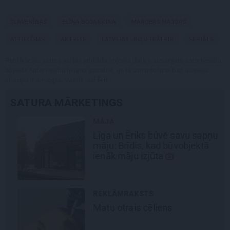
SLAVENĪBAS
ELĪNA BOJARKINA
MARĢERS MAJORS
ATTIECĪBAS
AKTRISE
LATVIJAS LEĻĻU TEĀTRIS
SERIĀLS
Publikācijas saturs vai tās jebkāda apjoma daļa ir aizsargāts autortiesību
objekts Autortiesību likuma izpratnē, un tā izmantošana bez izdevēja
atļaujas ir aizliegta. Vairāk lasi
šeit
SATURA MĀRKETINGS
MĀJA
Līga un Ēriks būvē savu sapņu
māju: Brīdis, kad būvobjektā
ienāk māju izjūta
REKLĀMRAKSTS
Matu otrais cēliens