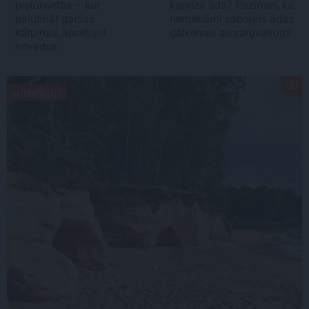
pieturvietas – kur
kaprīza āda? Pazīmes, ka
palutināt garšas
nemanāmi sabojāts ādas
kārpiņas, apceļojot
galvenais aizsargvairogs
novadus
NODERĪGI