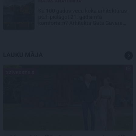
MĀJAS ANATOMIJA
Kā 100 gadus vecu koka arhitektūras
pērli pielāgot 21. gadsimta
komfortam? Arhitekta Gata Gavara
pieredze
LAUKU MĀJA
DZĪVESSTILS