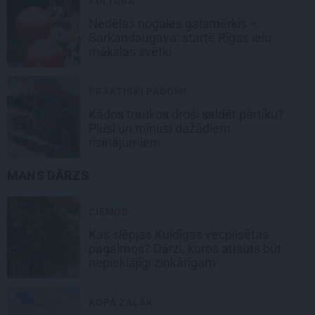
KULTŪRA
Nedēļas nogales galamērķis –
Sarkandaugava: startē Rīgas ielu
mākslas svētki
PRAKTISKI PADOMI
Kādos traukos droši saldēt pārtiku?
Plusi un mīnusi dažādiem
risinājumiem
MANS DĀRZS
CIEMOS
Kas slēpjas Kuldīgas vecpilsētas
pagalmos? Dārzi, kuros atļauts būt
nepieklājīgi ziņkārīgam
KOPĀ ZAĻĀK