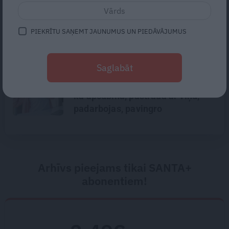
«Mana eksistences forma kopš
bērnības – cīņa.» Lauris Dzelzītis
PIEKRĪTU SAŅEMT JAUNUMUS UN PIEDĀVĀJUMUS
par panikas lēkmēm, vientulību
un atgriešanos teātrī
Saglabāt
Traumatoloģe ortopēde Breide:
Plecs ir kā sieviete – tam patīk,
ka apčubina, pastrādā ar viņu,
padarbojas, pavingro
Arhīvs pieejams tikai SANTA+
abonentiem!