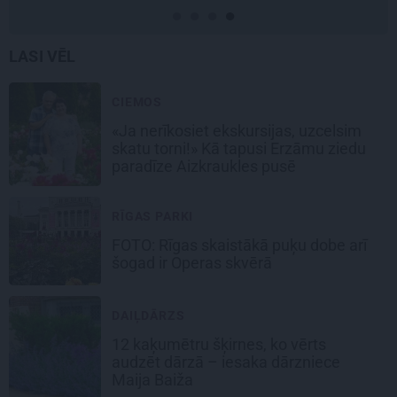
LASI VĒL
CIEMOS
«Ja nerīkosiet ekskursijas, uzcelsim
skatu torni!» Kā tapusi Erzāmu ziedu
paradīze Aizkraukles pusē
RĪGAS PARKI
FOTO: Rīgas skaistākā puķu dobe arī
šogad ir Operas skvērā
DAIĻDĀRZS
12 kaķumētru šķirnes, ko vērts
audzēt dārzā – iesaka dārzniece
Maija Baiža