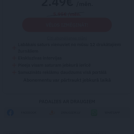
2.49€
/mēn.
5.95€ /mēn.
VĒLOS IZMĒĢINĀT!
Citi abonēšanas plāni
Labākais saturs vienuviet no mūsu 12 drukātajiem
žurnāliem
Ekskluzīvas intervijas
Pieeja visam saturam jebkurā ierīcē
Samazināts reklāmu daudzums visā portālā
Abonementu var pārtraukt jebkurā laikā
PADALIES AR DRAUGIEM
FACEBOOK
DRAUGIEM.LV
WHATSAPP