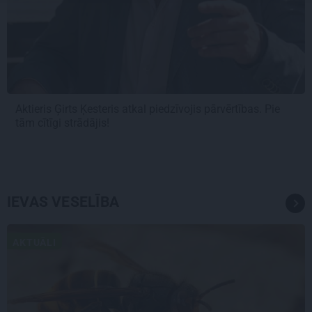
Aktieris Ģirts Ķesteris atkal piedzīvojis pārvērtības. Pie
tām cītīgi strādājis!
IEVAS VESELĪBA
AKTUĀLI