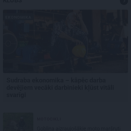
KLUBS
EKONOMIKA
Sudraba ekonomika – kāpēc darba
devējiem vecāki darbinieki kļūst vitāli
svarīgi
MOTOCIKLI
Goblina aizraujošākie moto maršruti