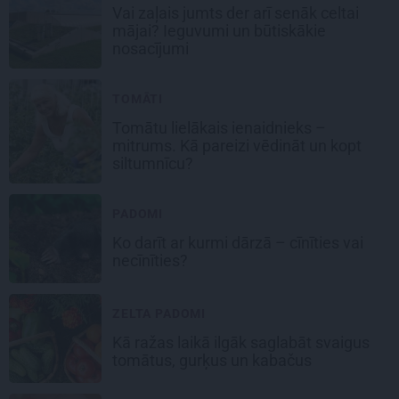
Vai zaļais jumts der arī senāk celtai
mājai? Ieguvumi un būtiskākie
nosacījumi
TOMĀTI
Tomātu lielākais ienaidnieks –
mitrums. Kā pareizi vēdināt un kopt
siltumnīcu?
PADOMI
Ko darīt ar kurmi dārzā – cīnīties vai
necīnīties?
ZELTA PADOMI
Kā ražas laikā
ilgāk saglabāt svaigus
tomātus, gurķus un kabačus