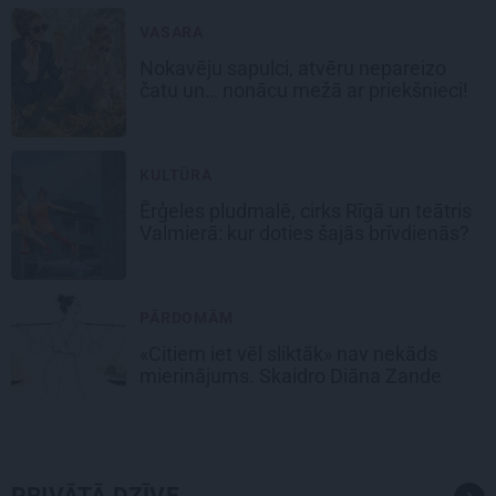
VASARA
Nokavēju sapulci, atvēru nepareizo
čatu un… nonācu mežā ar priekšnieci!
KULTŪRA
Ērģeles pludmalē, cirks Rīgā un teātris
Valmierā: kur doties šajās brīvdienās?
PĀRDOMĀM
«Citiem iet vēl sliktāk» nav nekāds
mierinājums. Skaidro Diāna Zande