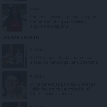
STILS
Repšes bijusī sieva pucējas kā jauna
meitene un atklāj sava lieliskā
auguma noslēpumu
JAUNĀKIE RAKSTI
PIEMIŅA
FOTO: Ļaudis atvadās no mūžībā
aizsauktā narkologa Jāņa Strazdiņa
PIEMIŅA
«Viņa gatavojās pārejai.» Slavenās
folkloristes meita atceras Helmī
Staltes dzīves izskaņu