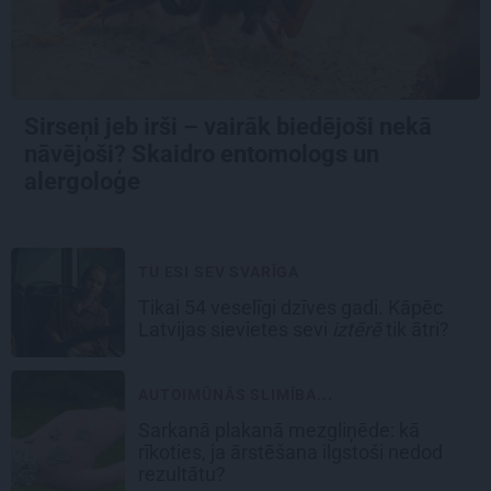
Sirseņi jeb irši – vairāk biedējoši nekā
nāvējoši? Skaidro entomologs un
alergoloģe
TU ESI SEV SVARĪGA
Tikai 54 veselīgi dzīves gadi. Kāpēc
Latvijas sievietes sevi
iztērē
tik ātri?
AUTOIMŪNĀS SLIMĪBA...
Sarkanā plakanā mezgliņēde: kā
rīkoties, ja ārstēšana ilgstoši nedod
rezultātu?