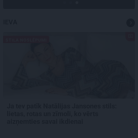
IEVA
STILA NOSLĒPUMI
Ja tev patīk Natālijas Jansones stils:
lietas, rotas un zīmoli, ko vērts
aizņemties savai ikdienai