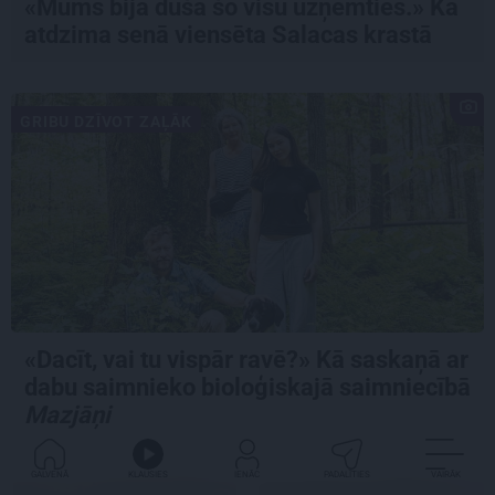
«Mums bija dūša šo visu uzņemties.» Kā
atdzima senā viensēta Salacas krastā
GRIBU DZĪVOT ZAĻĀK
«Dacīt, vai tu vispār ravē?» Kā saskaņā ar
dabu saimnieko bioloģiskajā saimniecībā
Mazjāņi
GALVENĀ
KLAUSIES
IENĀC
PADALĪTIES
VAIRĀK