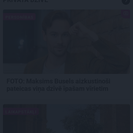
PRIVĀTĀ DZĪVE
PERSONĪBAS
FOTO: Maksims Busels aizkustinoši
pateicas viņa dzīvē īpašam vīrietim
LAIKAPSTĀKĻI