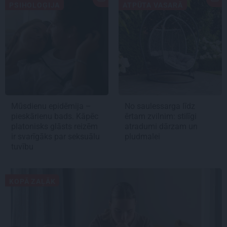
PSIHOLOĢIJA
ATPŪTA VASARĀ
Mūsdienu epidēmija –
No saulessarga līdz
pieskārienu bads. Kāpēc
ērtam zvilnim: stilīgi
platonisks glāsts reizēm
atradumi dārzam un
ir svarīgāks par seksuālu
pludmalei
tuvību
KOPĀ ZAĻĀK