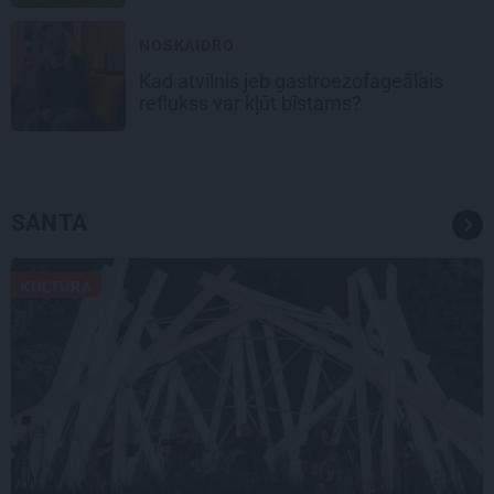
NOSKAIDRO
Kad atvilnis jeb gastroezofageālais
reflukss var kļūt bīstams?
SANTA
KULTŪRA