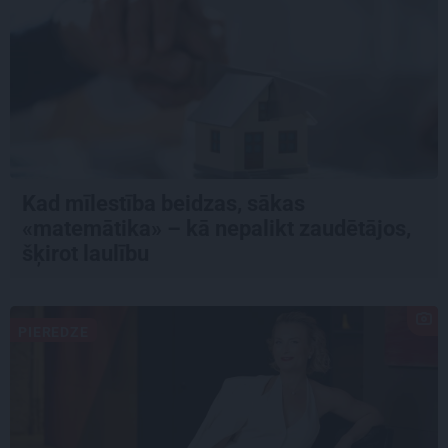
Kad mīlestība beidzas, sākas
«matemātika» – kā nepalikt zaudētājos,
šķirot laulību
PIEREDZE