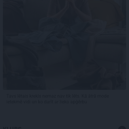
Tavs lētais krekls nemaz nav tik lēts. Kā ātrā mode
ietekmē vidi un ko darīt ar lieko apģērbu