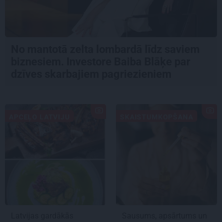
No mantotā zelta lombardā līdz saviem
biznesiem. Investore Baiba Blāķe par
dzīves skarbajiem pagriezieniem
APCEĻO LATVIJU
SKAISTUMKOPŠANA
Latvijas gardākās
Sausums, apsārtums un