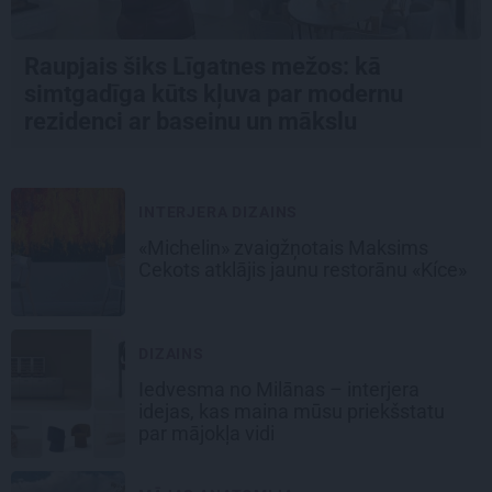
Raupjais šiks Līgatnes mežos: kā
simtgadīga kūts kļuva par modernu
rezidenci ar baseinu un mākslu
INTERJERA DIZAINS
«Michelin» zvaigžņotais Maksims
Cekots atklājis jaunu restorānu «Kíce»
DIZAINS
Iedvesma no Milānas – interjera
idejas, kas maina mūsu priekšstatu
par mājokļa vidi