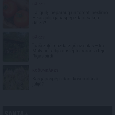
DĀRZS
Lai gurķi nepāraug un tomāti neslimo
– kas jūlijā jāpaspēj izdarīt sakņu
dārzā?
DĀRZS
Īpaši zaļš mazdārziņš uz salas – kā
Malvīne radīja apslēpto paradīzi teju
Rīgas sirdī
KOŠUMDĀRZS
Kas jāpaspēj izdarīt košumdārzā
jūlijā?