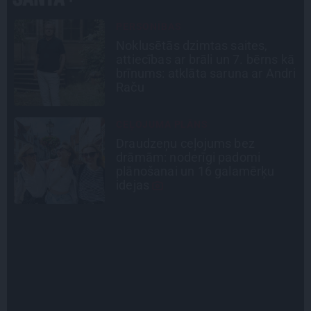
INTERVIJA
«Nevajag kalnos tēlot varoņus!
ā
Tie ātri noliks pie vietas.»
i
Alpīnists Atis Plakans, kurš
pieredzējis biedra bojāeju
STIPRAIS STĀSTS
«Bērnus ar tik augstu cukura
līmeni mēdz ievest jau komā.»
Madara un Gatis par dzīvi ar dēla
diabētu
ATRADUMS
Virziens – jūra: Lauderu
ģimenes bezbēdīgi laiskā miera
osta Pūrciemā