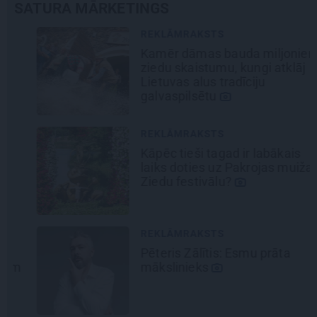
SATURA MĀRKETINGS
REKLĀMRAKSTS
Kamēr dāmas bauda miljoniem
ziedu skaistumu, kungi atklāj
Lietuvas alus tradīciju
galvaspilsētu
REKLĀMRAKSTS
Kāpēc tieši tagad ir labākais
laiks doties uz Pakrojas muižas
Ziedu festivālu?
REKLĀMRAKSTS
Pēteris Zālītis: Esmu prāta
mākslinieks