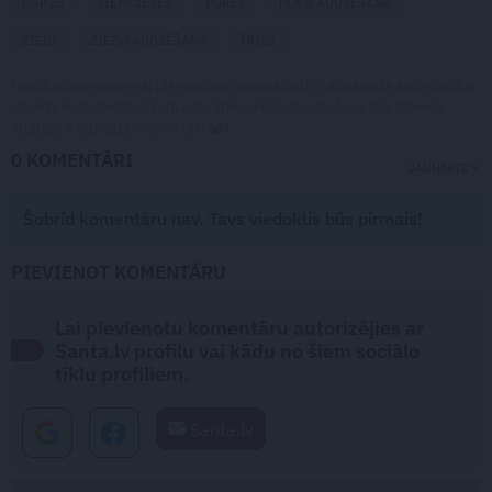
DĀRZS
ZIEMCIETES
PUĶES
PUĶU AUDZĒŠANA
ZIEDI
ZIEDU AUDZĒŠANA
ĪRISS
Publikācijas saturs vai tās jebkāda apjoma daļa ir aizsargāts autortiesību
objekts Autortiesību likuma izpratnē, un tā izmantošana bez izdevēja
atļaujas ir aizliegta. Vairāk lasi
šeit
0 KOMENTĀRI
JAUNĀKIE
Šobrīd komentāru nav. Tavs viedoklis būs pirmais!
PIEVIENOT KOMENTĀRU
Lai pievienotu komentāru autorizējies ar
Santa.lv profilu vai kādu no šiem sociālo
tīklu profiliem.
Santa.lv