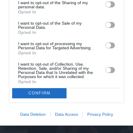
I want to opt-out of the Sharing of my
personal data.
FOTO: «Ja es šodien
CIEMOS: Kā Rukšāne
Opted In
varētu satikt šo mazo
saimnieko savā lauku
zēnu…» Dons pirms
rezidencē ar dīķi un
I want to opt-out of the Sale of my
koncerta dalījies ļoti
stilīgo mājas bibliotēku
Personal Data.
Opted In
personiskā stāstā
I want to opt-out of processing my
Personal Data for Targeted Advertising.
Opted In
ZIŅAS
I want to opt-out of Collection, Use,
Retention, Sale, and/or Sharing of my
Personal Data that Is Unrelated with the
Purposes for which it was collected.
Opted In
CONFIRM
Data Deletion
Data Access
Privacy Policy