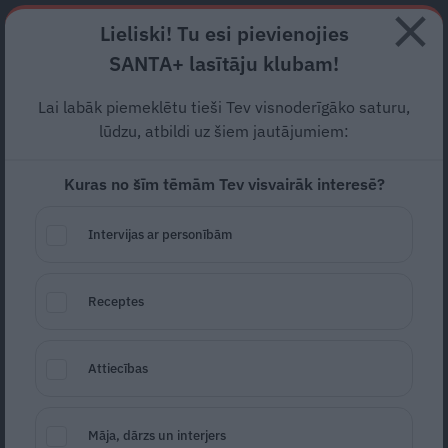
Abonē
Lieliski! Tu esi pievienojies
SANTA+ lasītāju klubam!
RECEPTES
NODERĪGI
JAUNĀKAIS
POPULĀRĀKAIS
Lai labāk piemeklētu tieši Tev visnoderīgāko saturu,
Ziemeļu orhideja –
lūdzu, atbildi uz šiem jautājumiem:
bārdainais īriss
Kuras no šīm tēmām Tev visvairāk interesē?
DĀRZS
25.06.2020
Intervijas ar personībām
Anija Pelūde
anija.pelude@santa.lv
Receptes
Attiecības
Māja, dārzs un interjers