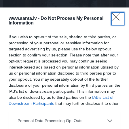
www.santa.lv -
Do Not Process My Personal
Information
If you wish to opt-out of the sale, sharing to third parties, or
Par ko latviešus šodien apskauž spāņi,
processing of your personal or sensitive information for
itāļi un vācieši? Viņi arī tagad gribētu būt
targeted advertising by us, please use the below opt-out
Latvijā
section to confirm your selection. Please note that after your
opt-out request is processed you may continue seeing
interest-based ads based on personal information utilized by
us or personal information disclosed to third parties prior to
your opt-out. You may separately opt-out of the further
ĢIMENE
SLAVENĪBAS
disclosure of your personal information by third parties on the
IAB’s list of downstream participants. This information may
also be disclosed by us to third parties on the
IAB’s List of
Downstream Participants
that may further disclose it to other
third parties.
Personal Data Processing Opt Outs