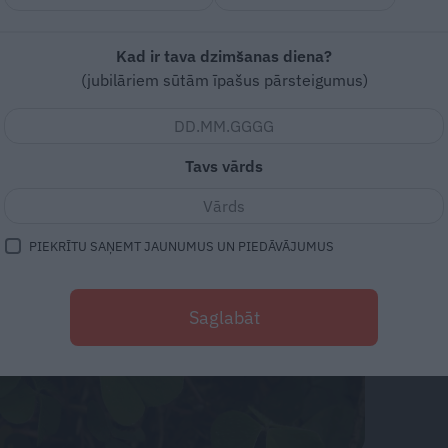
Kad ir tava dzimšanas diena?
(jubilāriem sūtām īpašus pārsteigumus)
Tavs vārds
PIEKRĪTU SAŅEMT JAUNUMUS UN PIEDĀVĀJUMUS
Saglabāt