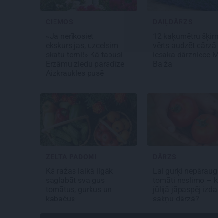
CIEMOS
DAIĻDĀRZS
«Ja nerīkosiet
12 kaķumētru šķirn
ekskursijas, uzcelsim
vērts audzēt dārzā
skatu torni!» Kā tapusi
iesaka dārzniece M
Erzāmu ziedu paradīze
Baiža
Aizkraukles pusē
ZELTA PADOMI
DĀRZS
Kā ražas laikā
ilgāk
Lai gurķi nepāraug
saglabāt svaigus
tomāti neslimo – 
tomātus, gurķus un
jūlijā jāpaspēj izdar
kabačus
sakņu dārzā?