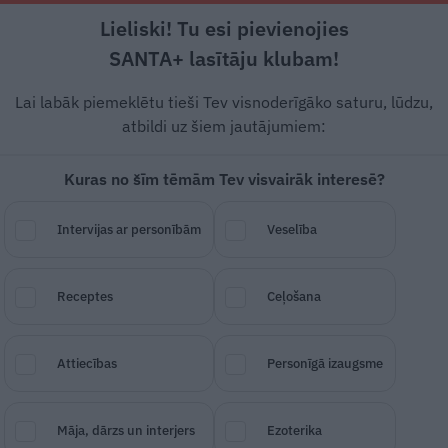
Lieliski! Tu esi pievienojies
Rīga +16°C
Skaidrs, DR vējš, 3.88 m/s
SANTA+ lasītāju klubam!
dārzs
Sakņudārzs
Augļudārzs
Telpaugi
Lietu tops
Lai labāk piemeklētu tieši Tev visnoderīgāko saturu, lūdzu,
atbildi uz šiem jautājumiem:
Kuras no šīm tēmām Tev visvairāk interesē?
ieka nosaukums
paslēpi
Intervijas ar personībām
Veselība
Receptes
Ceļošana
SAGLABĀ RAKSTU
DALĪTIES
16.
Attiecības
Personīgā izaugsme
s pārbaudīs tavas augu un dzīvnieku nosaukumu
Māja, dārzs un interjers
Ezoterika
 daļa no nosaukumiem, gan kā homonīmi. Pārba