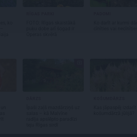
RĪGAS PARKI
PADOMI
es, ko
FOTO: Rīgas skaistākā
Ko darīt ar kurmi dā
 –
puķu dobe arī šogad ir
cīnīties vai necīnīti
aija
Operas skvērā
DĀRZS
KOŠUMDĀRZS
 un
Īpaši zaļš mazdārziņš uz
Kas jāpaspēj izdarīt
kas
salas – kā Malvīne
košumdārzā jūlijā?
īt
radīja apslēpto paradīzi
teju Rīgas sirdī