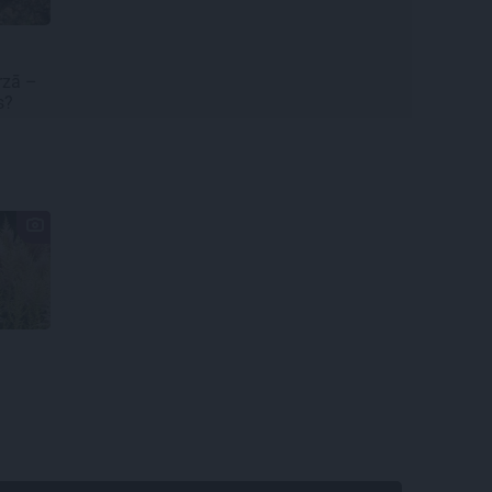
rzā –
es?