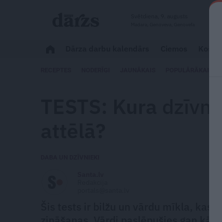
Svētdiena, 9. augusts
Madara, Genoveva, Genovefa
Dārza darbu kalendārs
Ciemos
Košum
RECEPTES
NODERĪGI
JAUNĀKAIS
POPULĀRĀKAIS
TESTS: Kura
dzīvn
attēlā?
DABA UN DZĪVNIEKI
Santa.lv
Redakcija
portals@santa.lv
Šis tests ir bilžu un vārdu mīkla, ka
zināšanas. Vārdi paslēpušies gan kā