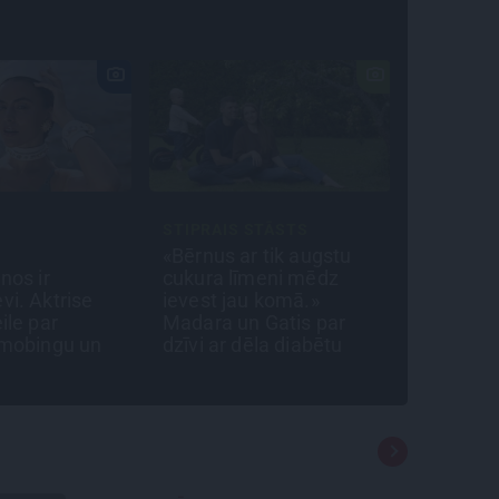
TIPRAIS STĀSTS
INTERVIJA
Bērnus ar tik augstu
Es gribu spēlēties tālāk!
ukura līmeni mēdz
Sonora Vaice atklāti par
evest jau komā.»
krīzēm, bērniem un
adara un Gatis par
jauno profesiju
zīvi ar dēla diabētu