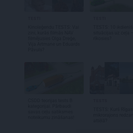
TESTI
TESTI
Kinoleģendu TESTS: Vai
TESTS: 10 ikdieni
zini, kurās filmās
NAV
situācijas uz ceļa 
filmējusies Olga Dreģe,
rīkosies?
Vija Artmane un Eduards
Pāvuls?
CSDD teorijas tests B
TESTS
kategorijai. Pārbaudi
TESTS:
Kurš Rīgas
savas ceļu satiksmes
mikrorajons redza
noteikumu zināšanas!
attēlā?