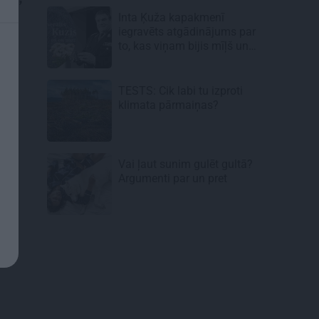
Inta Ķuža kapakmenī
iegravēts atgādinājums par
to, kas viņam bijis mīļš un
svarīgs…
TESTS: Cik labi tu izproti
klimata pārmaiņas?
Vai ļaut sunim gulēt gultā?
Argumenti par un pret