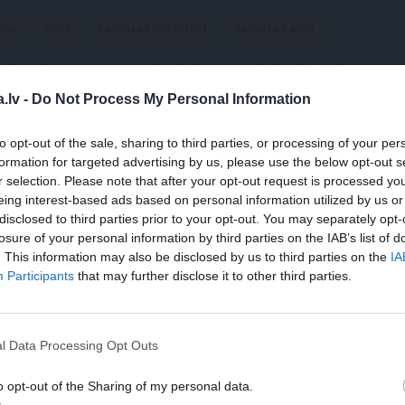
ABA
AUGI
SAVVAĻAS DZĪVNIEKI
SAVVAĻAS AUGI
 aizsargāts autortiesību objekts Autortiesību likuma izpratnē, un tā
rāk lasi
šeit
.lv -
Do Not Process My Personal Information
to opt-out of the sale, sharing to third parties, or processing of your per
formation for targeted advertising by us, please use the below opt-out s
r selection. Please note that after your opt-out request is processed y
eing interest-based ads based on personal information utilized by us or
disclosed to third parties prior to your opt-out. You may separately opt-
losure of your personal information by third parties on the IAB’s list of
. This information may also be disclosed by us to third parties on the
IA
Participants
that may further disclose it to other third parties.
MRAKSTS
DEKO DISKUSIJAS
REKL
rais cēliens
Cik maksā dizainers un
Kamē
– kāpēc?
milj
skais
l Data Processing Opt Outs
Lietu
galv
o opt-out of the Sharing of my personal data.