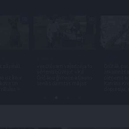
MOS
INTERVIJA
S
ctēvam vajadzēja to
Grūtāk par
«
ienu būvējot.» Kā
atkailināšanos ir
c
šānu ģimene atjauno
pieņemt sevi. Aktrise
i
ās dzimtas mājas
Katrīna Kreile par
M
depresiju, mobingu un
d
ceļu līdz lielajām
lomām