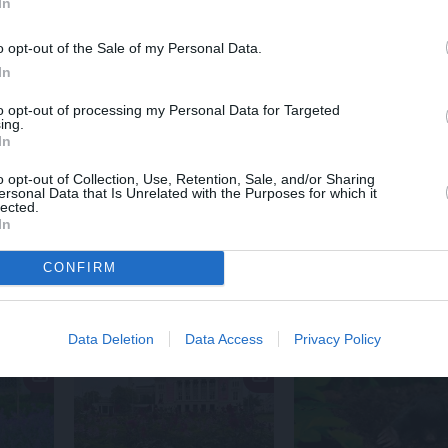
In
o opt-out of the Sale of my Personal Data.
In
to opt-out of processing my Personal Data for Targeted
ing.
In
o opt-out of Collection, Use, Retention, Sale, and/or Sharing
ersonal Data that Is Unrelated with the Purposes for which it
TOMĀTI
LEĢENDAS STĀSTS
lected.
In
r arī
Tomātu lielākais
Mistika un atrastie r
?
ienaidnieks – mitrums.
Kā «Likteņa līdumni
CONFIRM
ākie
Kā pareizi vēdināt un
mainīja pašu aktier
kopt siltumnīcu?
dzīves
Data Deletion
Data Access
Privacy Policy