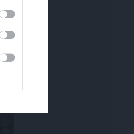
adi.
eki»
u