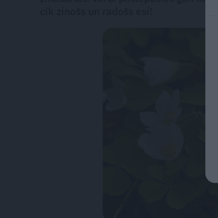
cik zinošs un radošs esi!