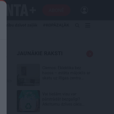
ABONĒ
Gribu dzīvot zaļāk
#KOPĀZAĻĀK
es
JAUNĀKIE RAKSTI
Ciemos: Eklektika bez
haosa – estēta mājoklis ar
skatu uz Rīgas centra
01.2025
jumtiem
Vai tiešām visu var
pārstrādāt bezgalīgi?
Atkritumu dzīves cikla
neredzamā puse
udi,