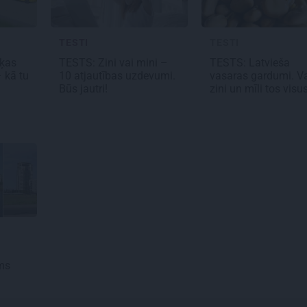
TESTI
TESTI
šķas
TESTS: Zini vai mini –
TESTS:
Latvieša
–
kā tu
10 atjautības uzdevumi.
vasaras
gardumi. V
Būs jautri!
zini un mīli tos vis
ms