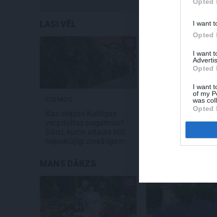
Opted 
LASI VĒL
I want t
Opted 
I want 
Advertis
Opted 
I want t
of my P
CIEMOS
KOPĀ ZAĻĀK
was col
Opted 
Kas slēpjas Kuldīgas
Vai zaļais jumts de
vecpilsētas pagalmos?
senāk celtai mājai
Dārzi, kuros atļauts būt
Ieguvumi un būtisk
nepieklājīgi ziņkārīgam
nosacījumi
MANS DĀRZS