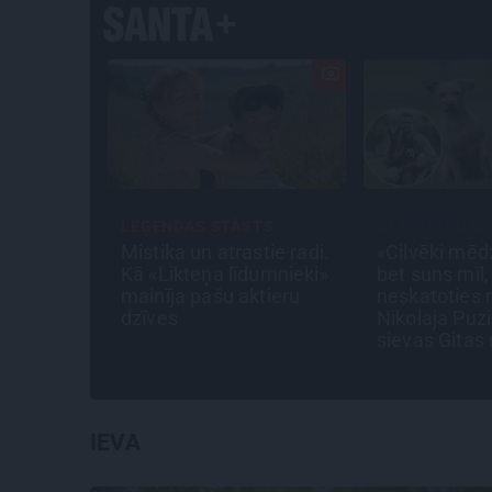
DAS STĀSTS
SLAVENĪBU MĪLUĻI
CIE
a un atrastie radi.
«Cilvēki mēdz sāpināt,
«Ve
ikteņa līdumnieki»
bet suns mīl,
vēr
a pašu aktieru
neskatoties ne uz ko.»
Gri
s
Nikolaja Puzikova un
sen
sievas Gitas mīlules –
Faira un Late
IEVA