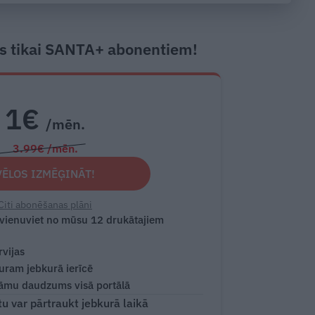
s tikai SANTA+ abonentiem!
1€
/mēn.
3.99€ /mēn.
VĒLOS IZMĒĢINĀT!
Citi abonēšanas plāni
 vienuviet no mūsu 12 drukātajiem
rvijas
turam jebkurā ierīcē
āmu daudzums visā portālā
 var pārtraukt jebkurā laikā