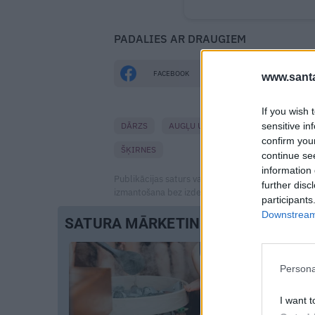
PADALIES AR DRAUGIEM
FACEBOOK
DRAUGIEM.LV
www.santa
If you wish 
sensitive in
DĀRZS
AUGĻU UN SAKŅU DĀRZS
OGULĀ
confirm you
ŠĶIRNES
continue se
information 
Publikācijas saturs vai tās jebkāda apjoma daļa ir
further disc
izmantošana bez izdevēja atļaujas ir aizliegta. Vai
participants
Downstream 
SATURA MĀRKETINGS
Persona
I want t