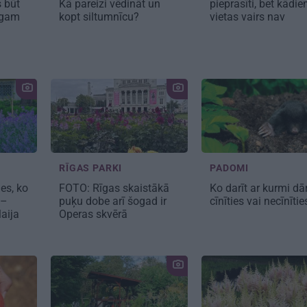
s būt
Kā pareizi vēdināt un
pieprasīti, bet kādi
rīgam
kopt siltumnīcu?
vietas vairs nav
RĪGAS PARKI
PADOMI
es, ko
FOTO: Rīgas skaistākā
Ko darīt ar kurmi dā
 –
puķu dobe arī šogad ir
cīnīties vai necīnīti
aija
Operas skvērā