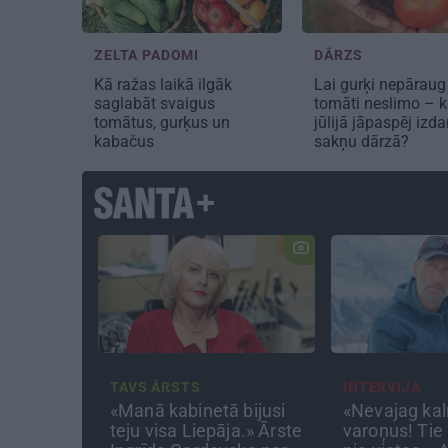
ZELTA PADOMI
DĀRZS
Kā ražas laikā
ilgāk
Lai gurķi nepāraug
saglabāt svaigus
tomāti neslimo – 
tomātus, gurķus un
jūlijā jāpaspēj izdar
kabačus
sakņu dārzā?
TAVS ĀRSTS
INTERVIJA
spēj kino
«Manā kabinetā bijusi
«Nevajag kal
Liepājas
teju visa Liepāja.» Ārste
varoņus! Tie 