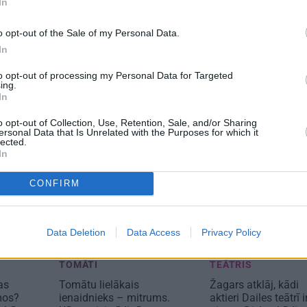
In
o opt-out of the Sale of my Personal Data.
TS
REKLĀMRAKSTS
REKLĀMRA
ar
Pieaugušo dzimšanas
Pēteris Zāl
In
t
diena Rīgā, idejas
prāta māks
n
kosmisko
atmiņā paliekošām
to opt-out of processing my Personal Data for Targeted
ing.
oauto
svinībām
In
o opt-out of Collection, Use, Retention, Sale, and/or Sharing
ersonal Data that Is Unrelated with the Purposes for which it
lected.
In
CONFIRM
Data Deletion
Data Access
Privacy Policy
TOMĀTI
TEĀTRIS
as
Tomātu lielākais
Žagars atklāj, kādi
mos?
ienaidnieks – mitrums.
aktieri Dailes teātrī i