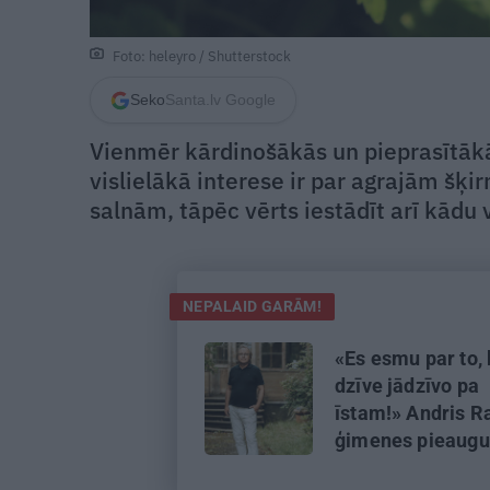
Foto: heleyro / Shutterstock
Seko
Santa.lv Google
Vienmēr kārdinošākās un pieprasītākās
vislielākā interese ir par agrajām šķi
salnām, tāpēc vērts iestādīt arī kādu 
NEPALAID GARĀM!
«Es esmu par to,
dzīve jādzīvo pa
īstam!» Andris R
ģimenes pieaug
likteņa pagriezi