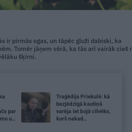
 ir pirmās ogas, un tāpēc gluži dabiski, ka
rnēm. Tomēr jāņem vērā, ka tās arī vairāk cieš 
vēlāku šķirni.
 ka
Traģēdija Priekulē: kā
bezjēdzīgā kautiņā
ačs par
varēja iet bojā cilvēks,
umu un
kurš nekad
eniem
nekonfliktēja?