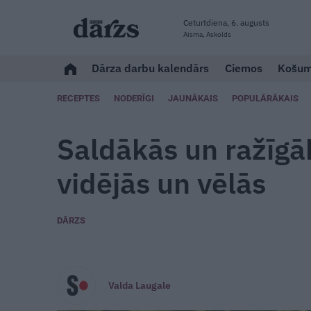
Ceturtdiena, 6. augusts
Aisma, Askolds
Dārza darbu kalendārs
Ciemos
Košum
RECEPTES
NODERĪGI
JAUNĀKAIS
POPULĀRĀKAIS
Saldākās un ražīg
vidējās un vēlās
DĀRZS
Valda Laugale