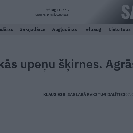
Rīga +23°C
Skaidrs, D vējš, 0.89 m/s
dārzs
Sakņudārzs
Augļudārzs
Telpaugi
Lietu tops
ākās
upeņu šķirnes.
Agrā
SAGLABĀ RAKSTU
DALĪTIES
07.