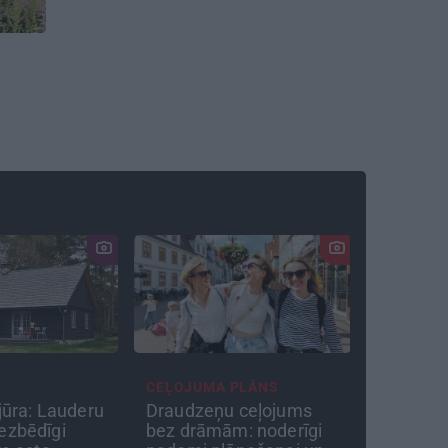
CEĻOJUMA PLĀNS
PERSONĪ
 jūra: Lauderu
Draudzeņu ceļojums
Astrolog
ezbēdīgi
bez drāmām: noderīgi
par tēva