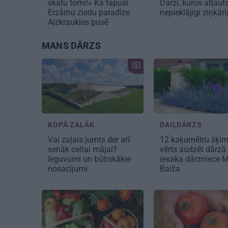
skatu torni!» Kā tapusi
Dārzi, kuros atļaut
Erzāmu ziedu paradīze
nepieklājīgi ziņkā
Aizkraukles pusē
MANS DĀRZS
KOPĀ ZAĻĀK
DAIĻDĀRZS
Vai zaļais jumts der arī
12 kaķumētru šķirn
senāk celtai mājai?
vērts audzēt dārzā
Ieguvumi un būtiskākie
iesaka dārzniece M
nosacījumi
Baiža