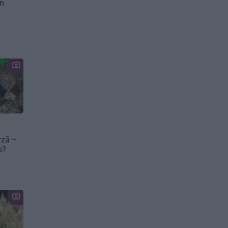
em
rzā –
es?