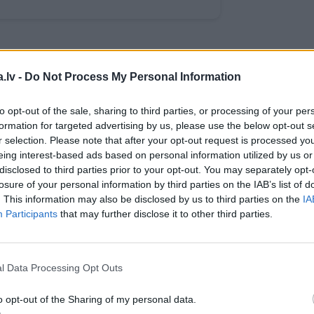
WHATSAPP
.lv -
Do Not Process My Personal Information
to opt-out of the sale, sharing to third parties, or processing of your per
formation for targeted advertising by us, please use the below opt-out s
JI
UPENES
OGU KRŪMI
OGAS
OGAS STĀDI
r selection. Please note that after your opt-out request is processed y
eing interest-based ads based on personal information utilized by us or
disclosed to third parties prior to your opt-out. You may separately opt-
 aizsargāts autortiesību objekts Autortiesību likuma izpratnē, un tā
losure of your personal information by third parties on the IAB’s list of
rāk lasi
šeit
. This information may also be disclosed by us to third parties on the
IA
Participants
that may further disclose it to other third parties.
l Data Processing Opt Outs
o opt-out of the Sharing of my personal data.