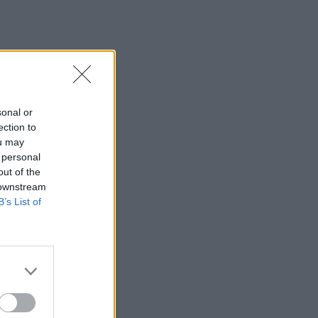
sonal or
ection to
ou may
 personal
out of the
 downstream
B’s List of