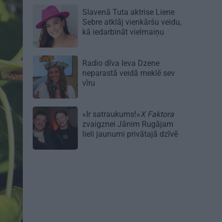
Slavenā Tuta aktrise Liene
Sebre atklāj vienkāršu veidu,
kā iedarbināt vielmaiņu
Radio dīva Ieva Dzene
neparastā veidā meklē sev
vīru
«Ir satraukums!»
X Faktora
zvaigznei Jānim Rugājam
lieli jaunumi privātajā dzīvē