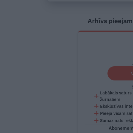
Arhīvs pieejam
Labākais saturs
žurnāliem
Ekskluzīvas inte
Pieeja visam sa
Samazināts rekl
Abonementu