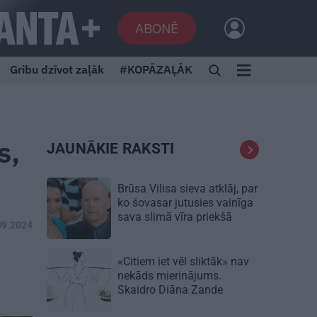
ABONĒ
Gribu dzīvot zaļāk
#KOPĀZAĻĀK
s,
JAUNĀKIE RAKSTI
Brūsa Vilisa sieva atklāj, par
ko šovasar jutusies vainīga
sava slimā vīra priekšā
09.2024
«Citiem iet vēl sliktāk» nav
nekāds mierinājums.
Skaidro Diāna Zande