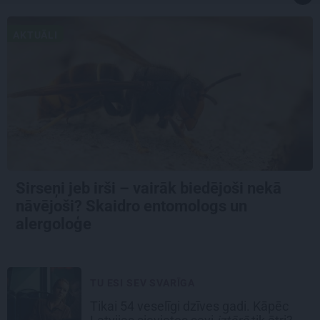
AKTUĀLI
Sirseņi jeb irši – vairāk biedējoši nekā
nāvējoši? Skaidro entomologs un
alergoloģe
TU ESI SEV SVARĪGA
Tikai 54 veselīgi dzīves gadi. Kāpēc