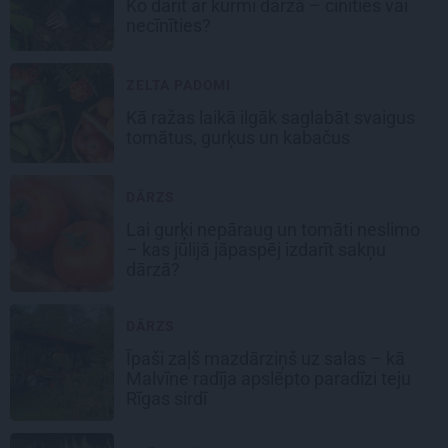
Ko darīt ar kurmi dārzā – cīnīties vai
necīnīties?
ZELTA PADOMI
Kā ražas laikā
ilgāk saglabāt svaigus
tomātus, gurķus un kabačus
DĀRZS
Lai gurķi nepāraug un tomāti neslimo
– kas jūlijā jāpaspēj izdarīt sakņu
dārzā?
DĀRZS
Īpaši zaļš mazdārziņš uz salas – kā
Malvīne radīja apslēpto paradīzi teju
Rīgas sirdī