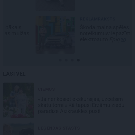
REKLĀMRAKSTS
Škoda maina spēles
noteikumus: iepazīsti pilsētas
elektroauto
Epiq
LASI VĒL
CIEMOS
«Ja nerīkosiet ekskursijas, uzcelsim
skatu torni!» Kā tapusi Erzāmu ziedu
paradīze Aizkraukles pusē
LEĢENDAS STĀSTS