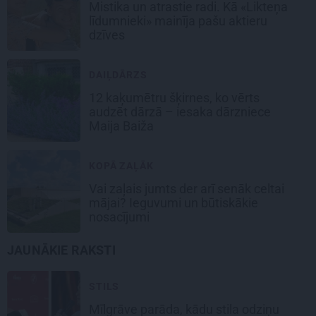
Mistika un atrastie radi. Kā «Likteņa
līdumnieki» mainīja pašu aktieru
dzīves
DAIĻDĀRZS
12 kaķumētru šķirnes, ko vērts
audzēt dārzā – iesaka dārzniece
Maija Baiža
KOPĀ ZAĻĀK
Vai zaļais jumts der arī senāk celtai
mājai? Ieguvumi un būtiskākie
nosacījumi
JAUNĀKIE RAKSTI
STILS
Mīlgrāve parāda, kādu stila odziņu