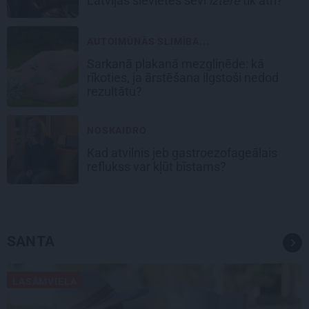
Latvijas sievietes sevi
iztērē
tik ātri?
AUTOIMŪNĀS SLIMĪBA...
Sarkanā plakanā mezgliņēde: kā
rīkoties, ja ārstēšana ilgstoši nedod
rezultātu?
NOSKAIDRO
Kad atvilnis jeb gastroezofageālais
reflukss var kļūt bīstams?
SANTA
LASĀMVIELA