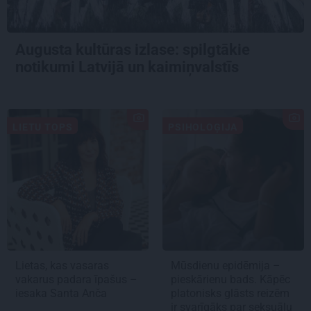
Augusta kultūras izlase: spilgtākie
notikumi Latvijā un kaimiņvalstīs
LIETU TOPS
PSIHOLOĢIJA
Lietas, kas vasaras
Mūsdienu epidēmija –
vakarus padara īpašus –
pieskārienu bads. Kāpēc
iesaka Santa Anča
platonisks glāsts reizēm
ir svarīgāks par seksuālu