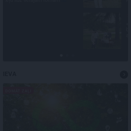
CIEMOS
«Vectēvam vajadzēja to vērienu
būvējot.» Kā Grišānu ģimene
atjauno senās dzimtas mājas
IEVA
DOMĀT ZAĻI