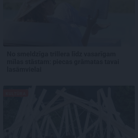
No smeldzīga trillera līdz vasarīgam
mīlas stāstam: piecas grāmatas tavai
lasāmvielai
KULTŪRA