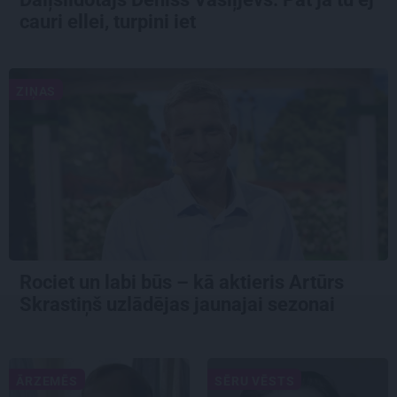
cauri ellei, turpini iet
ZIŅAS
Rociet un labi būs – kā aktieris Artūrs
Skrastiņš uzlādējas jaunajai sezonai
ĀRZEMĒS
SĒRU VĒSTS