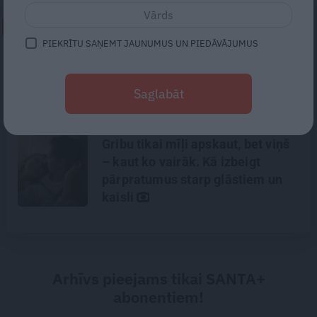
NEPALAID GARĀM!
PIEKRĪTU SAŅEMT JAUNUMUS UN PIEDĀVĀJUMUS
«Lasīju internetā ierakstus par šo
ekspedīciju, un jau pirms
Saglabāt
nelaimes man bija jautājumi,»
saka alpīnists Plakans
Gribu tikai mīļi apskaut, bet viņš
– kaut ko vairāk. Kā izbeigt
pārpratumus starp glāstiem un
kaisli
Arhīvs pieejams tikai SANTA+
abonentiem!