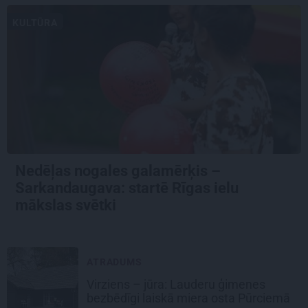
KULTŪRA
Nedēļas nogales galamērķis –
Sarkandaugava: startē Rīgas ielu
mākslas svētki
ATRADUMS
Virziens – jūra: Lauderu ģimenes
bezbēdīgi laiskā miera osta Pūrciemā