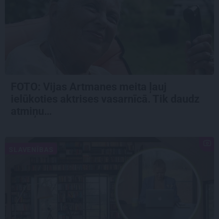
FOTO:
Vijas Artmanes meita
ļauj
ielūkoties aktrises vasarnīcā. Tik daudz
atmiņu…
SLAVENĪBAS