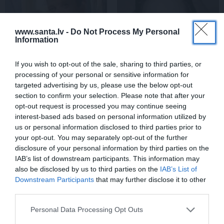
www.santa.lv -
Do Not Process My Personal
Information
If you wish to opt-out of the sale, sharing to third parties, or
processing of your personal or sensitive information for
targeted advertising by us, please use the below opt-out
«Smalkā stila» zvaigzne
Sēru vēsts: Meksikā miris
section to confirm your selection. Please note that after your
seriāla filmēšanas laikā
populārais mūzikas
opt-out request is processed you may continue seeing
pārcietis smagu dzīves
apskatnieks Klāss Vāvere
interest-based ads based on personal information utilized by
posmu. Kā tagad klājas
us or personal information disclosed to third parties prior to
Emetam?
your opt-out. You may separately opt-out of the further
disclosure of your personal information by third parties on the
IAB’s list of downstream participants. This information may
ZIŅAS
also be disclosed by us to third parties on the
IAB’s List of
Downstream Participants
that may further disclose it to other
third parties.
Personal Data Processing Opt Outs