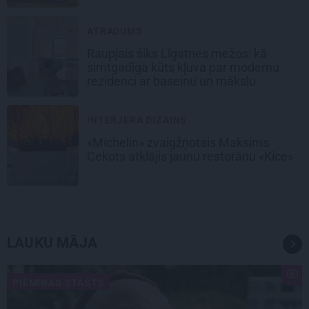
ATRADUMS
Raupjais šiks Līgatnes mežos: kā
simtgadīga kūts kļuva par modernu
rezidenci ar baseinu un mākslu
INTERJERA DIZAINS
«Michelin» zvaigžņotais Maksims
Cekots atklājis jaunu restorānu «Kíce»
LAUKU MĀJA
PIEMIŅAS STĀSTS