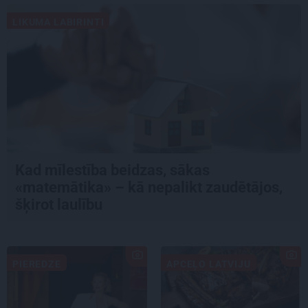
LIKUMA LABIRINTI
Kad mīlestība beidzas, sākas
«matemātika» – kā nepalikt zaudētājos,
šķirot laulību
PIEREDZE
APCEĻO LATVIJU