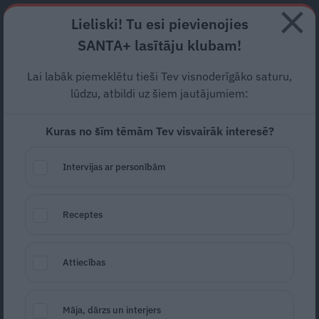
Abonē
Lieliski! Tu esi pievienojies
SANTA+ lasītāju klubam!
RECEPTES
NODERĪGI
JAUNĀKAIS
POPULĀRĀKAIS
Lai labāk piemeklētu tieši Tev visnoderīgāko saturu,
Rojs Rodžers apmeties uz
lūdzu, atbildi uz šiem jautājumiem:
dzīvi būdiņā savas
omītes
Kuras no šīm tēmām Tev visvairāk interesē?
dārzā
Intervijas ar personībām
MĀJA
19.07.2022
Santa.lv
Receptes
Redakcija
portals@santa.lv
Attiecības
Māja, dārzs un interjers