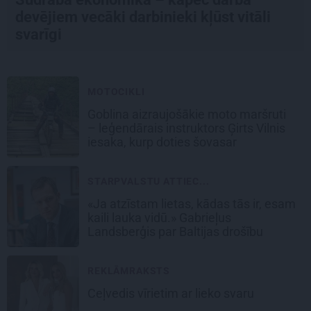
devējiem vecāki darbinieki kļūst vitāli
svarīgi
MOTOCIKLI
Goblina aizraujošākie moto maršruti
– leģendārais instruktors Ģirts Vilnis
iesaka, kurp doties šovasar
STARPVALSTU ATTIEC...
«Ja atzīstam lietas, kādas tās ir, esam
kaili lauka vidū.» Gabrieļus
Landsberģis par Baltijas drošību
REKLĀMRAKSTS
Ceļvedis vīrietim ar lieko svaru