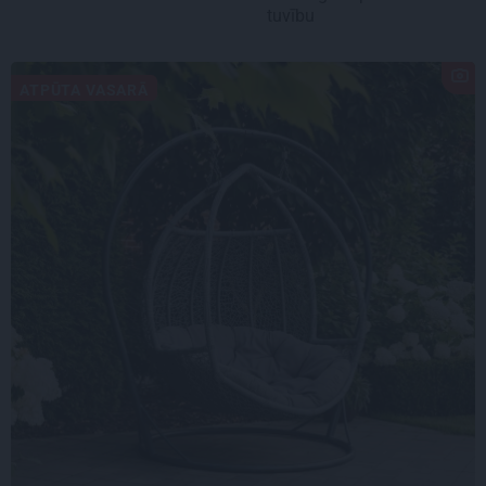
tuvību
ATPŪTA VASARĀ