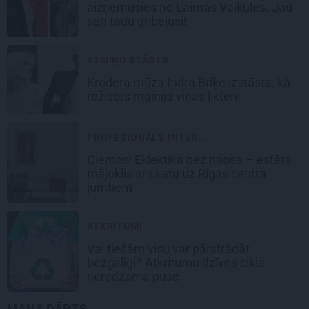
aizņēmusies no Laimas Vaikules. Jau
sen tādu gribējusi!
ATMIŅU STĀSTS
Krodera mūza Indra Briķe izstāsta, kā
režisors mainīja viņas likteni
PROFESIONĀLS INTER...
Ciemos: Eklektika bez haosa – estēta
mājoklis ar skatu uz Rīgas centra
jumtiem
ATKRITUMI
Vai tiešām visu var pārstrādāt
bezgalīgi? Atkritumu dzīves cikla
neredzamā puse
MANS DĀRZS