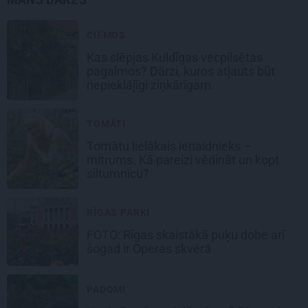
CIEMOS
Kas slēpjas Kuldīgas vecpilsētas
pagalmos? Dārzi, kuros atļauts būt
nepieklājīgi ziņkārīgam
TOMĀTI
Tomātu lielākais ienaidnieks –
mitrums. Kā pareizi vēdināt un kopt
siltumnīcu?
RĪGAS PARKI
FOTO: Rīgas skaistākā puķu dobe arī
šogad ir Operas skvērā
PADOMI