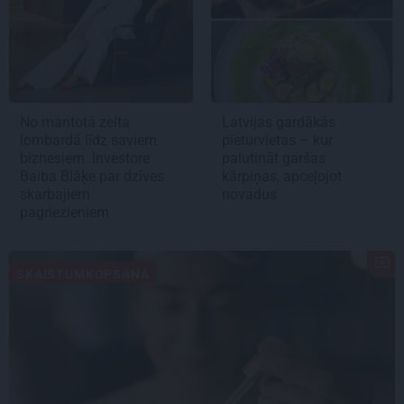
No mantotā zelta
Latvijas gardākās
lombardā līdz saviem
pieturvietas – kur
biznesiem. Investore
palutināt garšas
Baiba Blāķe par dzīves
kārpiņas, apceļojot
skarbajiem
novadus
pagriezieniem
SKAISTUMKOPŠANA