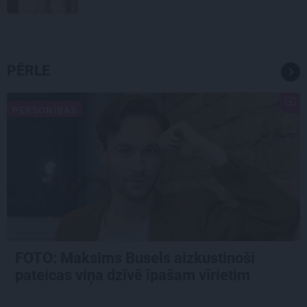
PĒRLE
PERSONĪBAS
FOTO: Maksims Busels aizkustinoši
pateicas viņa dzīvē īpašam vīrietim