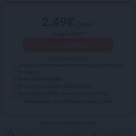
2.49€
/mēn.
5.95€ /mēn.
VĒLOS IZMĒĢINĀT!
Citi abonēšanas plāni
Labākais saturs vienuviet no mūsu 12 drukātajiem
žurnāliem
Ekskluzīvas intervijas
Pieeja visam saturam jebkurā ierīcē
Samazināts reklāmu daudzums visā portālā
Abonementu var pārtraukt jebkurā laikā
PADALIES AR DRAUGIEM
FACEBOOK
DRAUGIEM.LV
WHATSAPP