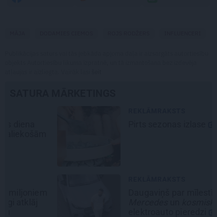
MĀJA
DODAMIES CIEMOS
ROJS RODŽERS
INFLUENCERI
Publikācijas saturs vai tās jebkāda apjoma daļa ir aizsargāts autortiesību
objekts Autortiesību likuma izpratnē, un tā izmantošana bez izdevēja
atļaujas ir aizliegta. Vairāk lasi
šeit
SATURA MĀRKETINGS
REKLĀMRAKSTS
Pirts sezonas izlase
REKLĀMRAKSTS
Daugaviņš par mīlestību pret
Mercedes
un
kosmisko
jaunā
elektroauto pieredzi