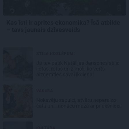
Kas īsti ir aprites ekonomika? Īsā atbilde
– tavs jaunais dzīvesveids
STILA NOSLĒPUMI
Ja tev patīk Natālijas Jansones stils:
lietas, rotas un zīmoli, ko vērts
aizņemties savai ikdienai
VASARA
Nokavēju sapulci, atvēru nepareizo
čatu un… nonācu mežā ar priekšnieci!
KULTŪRA