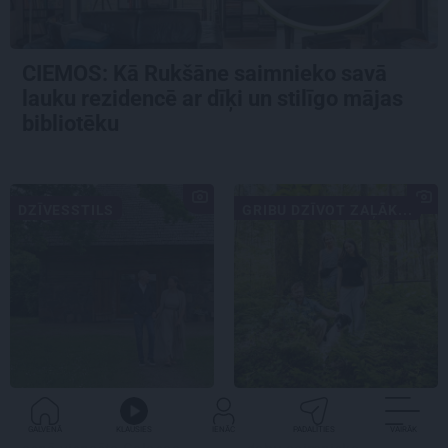
CIEMOS: Kā Rukšāne saimnieko savā
lauku rezidencē ar dīķi un stilīgo mājas
bibliotēku
DZĪVESSTILS
GRIBU DZĪVOT ZAĻĀK...
«Mums bija dūša šo visu
«Dacīt, vai tu vispār
uzņemties.» Kā atdzima
ravē?» Kā saskaņā ar
GALVENĀ
KLAUSIES
IENĀC
PADALĪTIES
VAIRĀK