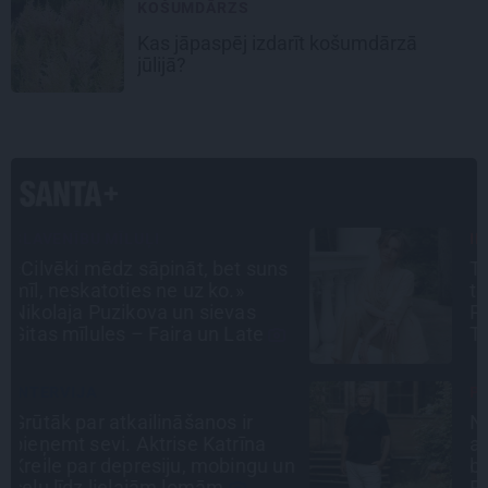
KOŠUMDĀRZS
Kas jāpaspēj izdarīt košumdārzā
jūlijā?
INTERVIJA
s
Tumši samtaina balss un
tērauda mugurkauls. Raimonda
Paula jaunā mūza – Gerda
Timrota
PERSONĪBAS
Noklusētās dzimtas saites,
attiecības ar brāli un 7. bērns kā
n
brīnums: atklāta saruna ar Andri
Raču