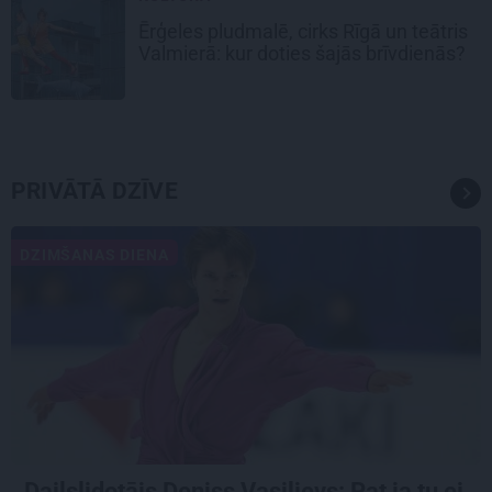
Ērģeles pludmalē, cirks Rīgā un teātris
Valmierā: kur doties šajās brīvdienās?
PRIVĀTĀ DZĪVE
DZIMŠANAS DIENA
Daiļslidotājs Deniss Vasiļjevs: Pat ja tu ej