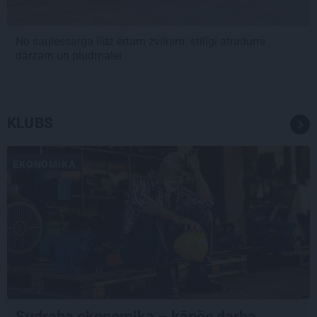
No saulessarga līdz ērtam zvilnim: stilīgi atradumi
dārzam un pludmalei
KLUBS
EKONOMIKA
Sudraba ekonomika – kāpēc darba