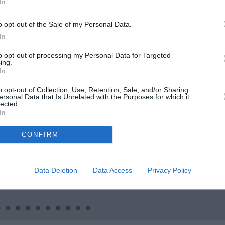
In
o opt-out of the Sale of my Personal Data.
In
to opt-out of processing my Personal Data for Targeted
ing.
In
o opt-out of Collection, Use, Retention, Sale, and/or Sharing
ersonal Data that Is Unrelated with the Purposes for which it
lected.
In
CONFIRM
STS
MĀJA
JAUNIE RŪ
tis: Esmu
Līga un Ēriks būvē savu
Kā Mārup
linieks
sapņu māju: Brīdis, kad
pārtvērēj
Data Deletion
Data Access
Privacy Policy
būvobjektā ienāk māju
Agris Ķipu
izjūta
militāro 
spriedzi 
draivu