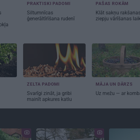
PRAKTISKI PADOMI
PAŠAS ROKĀM
s
Siltumnīcas
Klāt sakņu rakšana
ģenerāltīrīšana
rudenī
ziepju vārīšanas lai
okļa
ZELTA PADOMI
MĀJA UN DĀRZS
Svarīgi zināt,
ja gribi
Uz mežu —
ar komb
mainīt apkures katlu