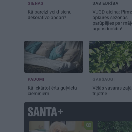
SIENAS
SABIEDRĪBA
Kā pareizi veikt
sienu
VUGD aicina:
Pirm
dekoratīvo apdari?
apkures sezonas
parūpējies par māj
ugunsdrošību!
PADOMI
GARŠAUGI
Kā iekārtot ērtu
guļvietu
Vēlās vasaras
zaļā
ciemiņiem
trijotne