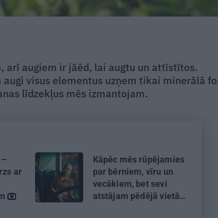
rī augiem ir jāēd, lai augtu un attīstītos.
m augi visus elementus uzņem tikai minerālā f
šanas līdzekļus mēs izmantojam.
 –
Kāpēc mēs rūpējamies
rzs ar
par bērniem, vīru un
vecākiem, bet sevi
ām
atstājam pēdējā vietā?
Skaidro psiholoģe