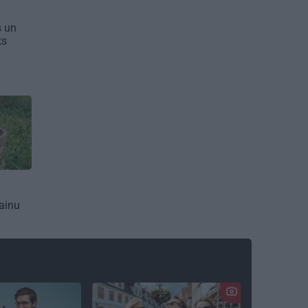
s un
ks
ainu