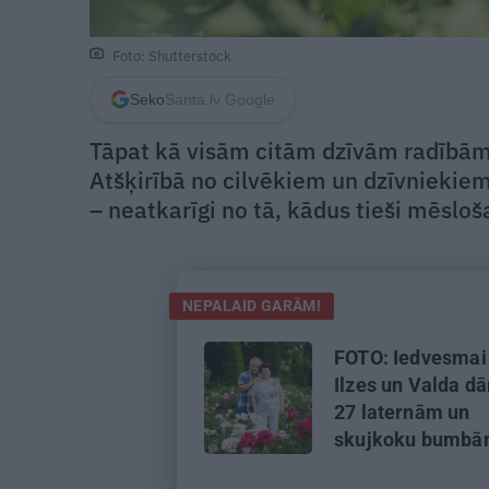
Foto: Shutterstock
Seko
Santa.lv Google
Tāpat kā visām citām dzīvām radībām, a
Atšķirībā no cilvēkiem un dzīvniekie
– neatkarīgi no tā, kādus tieši mēslo
NEPALAID GARĀM!
FOTO: Iedvesmai
Ilzes un Valda dā
27 laternām un
skujkoku bumb