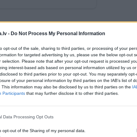
WHATSAPP
.lv -
Do Not Process My Personal Information
to opt-out of the sale, sharing to third parties, or processing of your per
formation for targeted advertising by us, please use the below opt-out s
S
DĀRZA DARBI
MĒSLOŠANA
IESAKA SPECIĀLISTI
r selection. Please note that after your opt-out request is processed y
 aizsargāts autortiesību objekts Autortiesību likuma izpratnē, un tā
eing interest-based ads based on personal information utilized by us or
rāk lasi
šeit
disclosed to third parties prior to your opt-out. You may separately opt-
losure of your personal information by third parties on the IAB’s list of
JA
. This information may also be disclosed by us to third parties on the
IA
Participants
that may further disclose it to other third parties.
s!
l Data Processing Opt Outs
 Santa.lv profilu vai kādu no šiem sociālo tīklu profili
o opt-out of the Sharing of my personal data.