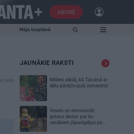
ABONĒ
Māja tuvplānā
JAUNĀKIE RAKSTI
Millers atklāj, kā Taivānā ar
06.2020
dēlu pārdzīvojuši zemestrīci
Vesels un emocionāli
gatavs skolai: par ko
vecākiem jāparūpējas pirms
mācību gada sākuma