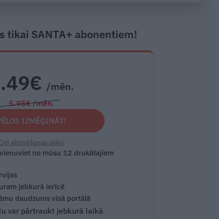
Marija Ābeltiņa
s tikai SANTA+ abonentiem!
2.49€
/mēn.
5.95€ /mēn.
VĒLOS IZMĒĢINĀT!
Citi abonēšanas plāni
 vienuviet no mūsu 12 drukātajiem
rvijas
turam jebkurā ierīcē
āmu daudzums visā portālā
 var pārtraukt jebkurā laikā