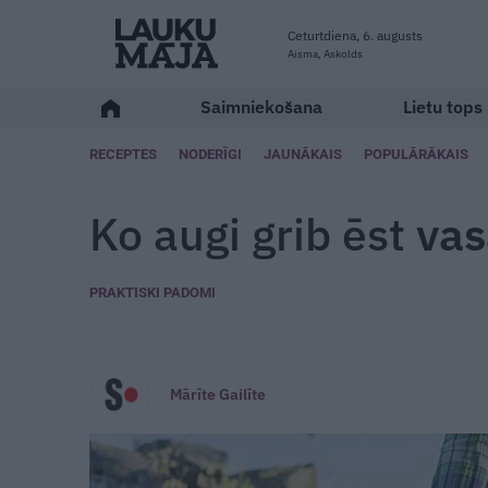
Ceturtdiena, 6. augusts
Aisma, Askolds
Saimniekošana
Lietu tops
RECEPTES
NODERĪGI
JAUNĀKAIS
POPULĀRĀKAIS
Ko augi grib ēst
vas
PRAKTISKI PADOMI
Mārīte Gailīte