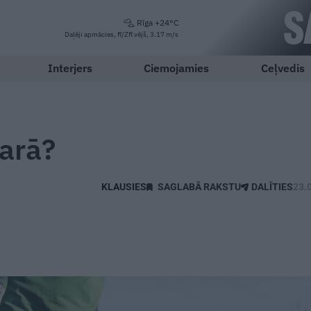
Rīga +24°C
Daļēji apmācies, R/ZR vējš, 3.17 m/s
Interjers
Ciemojamies
Ceļvedis
arā?
SAGLABĀ RAKSTU
DALĪTIES
23.