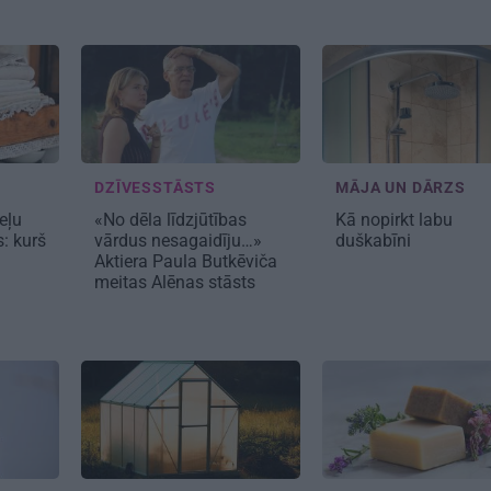
DZĪVESSTĀSTS
MĀJA UN DĀRZS
eļu
«No dēla līdzjūtības
Kā nopirkt
labu
s:
kurš
vārdus nesagaidīju…»
duškabīni
Aktiera Paula Butkēviča
meitas Alēnas stāsts