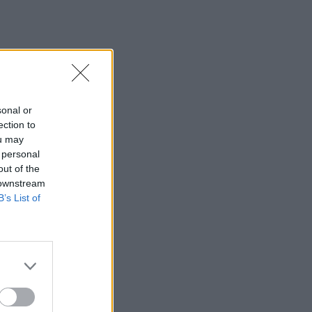
sonal or
ection to
ou may
 personal
out of the
 downstream
UNĀKIE
B’s List of
em.