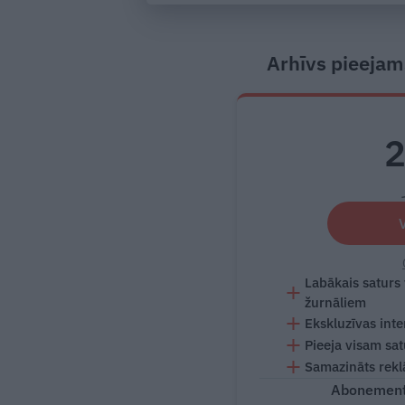
Arhīvs pieejam
Labākais saturs
žurnāliem
Ekskluzīvas inte
Pieeja visam sa
Samazināts rekl
Abonementu