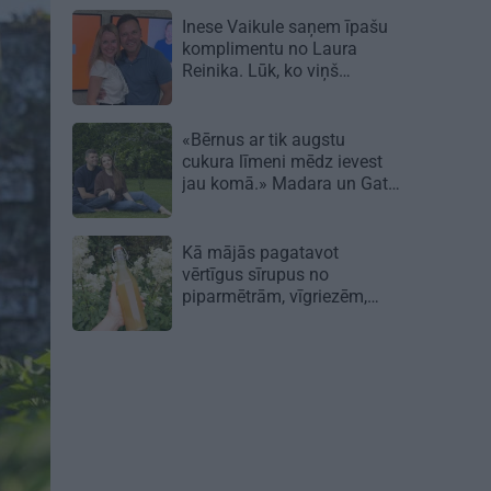
Inese Vaikule saņem īpašu
komplimentu no Laura
Reinika. Lūk, ko viņš
pamanījis!
«Bērnus ar tik augstu
cukura līmeni mēdz ievest
jau komā.» Madara un Gatis
par dzīvi ar dēla diabētu
Kā mājās pagatavot
vērtīgus sīrupus no
piparmētrām, vīgriezēm,
rozēm un citiem augiem