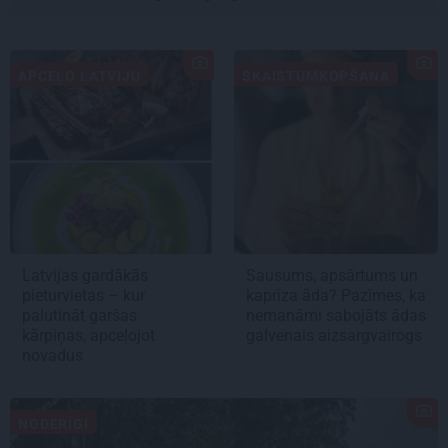
APCEĻO LATVIJU
SKAISTUMKOPŠANA
Latvijas gardākās
Sausums, apsārtums un
pieturvietas – kur
kaprīza āda? Pazīmes, ka
palutināt garšas
nemanāmi sabojāts ādas
kārpiņas, apceļojot
galvenais aizsargvairogs
novadus
NODERĪGI