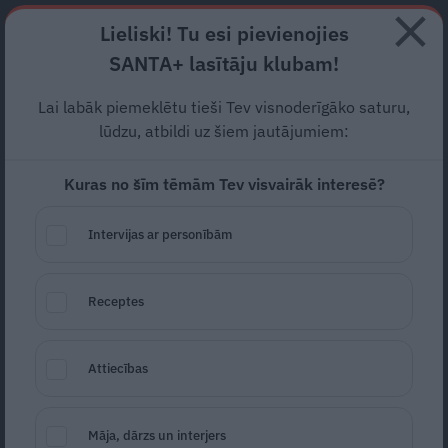
Abonē
Lieliski! Tu esi pievienojies
SANTA+ lasītāju klubam!
RECEPTES
NODERĪGI
JAUNĀKAIS
POPULĀRĀKAIS
Lai labāk piemeklētu tieši Tev visnoderīgāko saturu,
Iesaka eksperti:
kā ne tikai
lūdzu, atbildi uz šiem jautājumiem:
taupīt, bet arī krāt
Kuras no šīm tēmām Tev visvairāk interesē?
TAUPĪT ELEKTRĪBU
05.12.2022
Intervijas ar personībām
Katrīna Jaunslaviete-
Ķipure
Receptes
Attiecības
Māja, dārzs un interjers