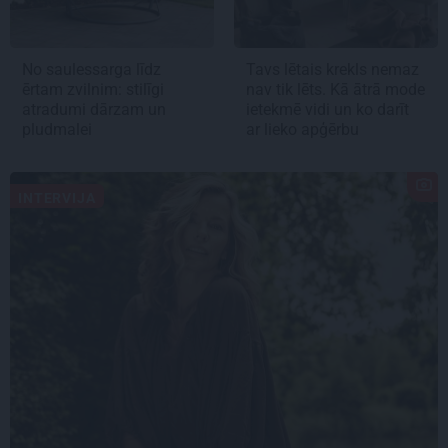
No saulessarga līdz
Tavs lētais krekls nemaz
ērtam zvilnim: stilīgi
nav tik lēts. Kā ātrā mode
atradumi dārzam un
ietekmē vidi un ko darīt
pludmalei
ar lieko apģērbu
INTERVIJA