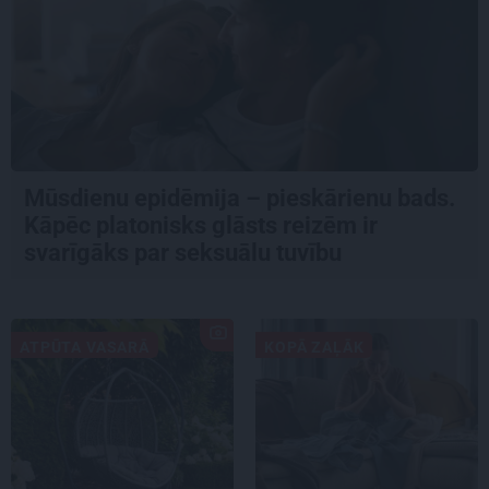
Mūsdienu epidēmija – pieskārienu bads.
Kāpēc platonisks glāsts reizēm ir
svarīgāks par seksuālu tuvību
ATPŪTA VASARĀ
KOPĀ ZAĻĀK