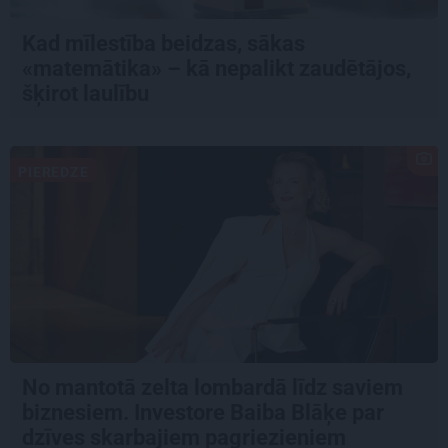
Kad mīlestība beidzas, sākas
«matemātika» – kā nepalikt zaudētājos,
šķirot laulību
PIEREDZE
No mantotā zelta lombardā līdz saviem
biznesiem. Investore Baiba Blāķe par
dzīves skarbajiem pagriezieniem