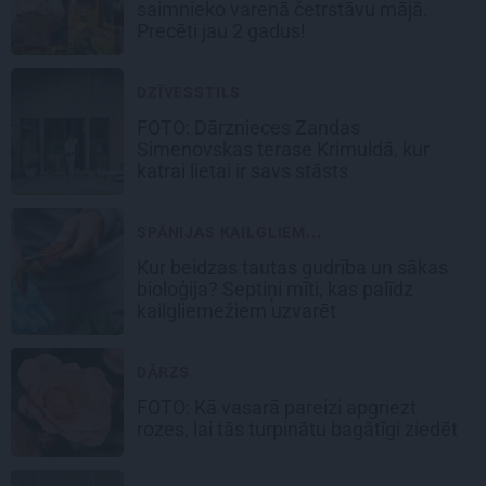
saimnieko varenā četrstāvu mājā.
Precēti jau 2 gadus!
DZĪVESSTILS
FOTO: Dārznieces Zandas
Simenovskas terase Krimuldā, kur
katrai lietai ir savs stāsts
SPĀNIJAS KAILGLIEM...
Kur beidzas tautas gudrība un sākas
bioloģija? Septiņi mīti, kas palīdz
kailgliemežiem uzvarēt
DĀRZS
FOTO:
Kā vasarā pareizi apgriezt
rozes
, lai tās turpinātu bagātīgi ziedēt