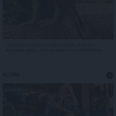
«Attiecības nocirtām no abām pusēm, un tas bija
drausmīgi sāpīgi,» intervijā atklāj Una Gulbe-Kārkliņa
KLUBS
EKONOMIKA