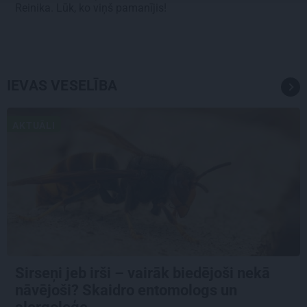
Reinika. Lūk, ko viņš pamanījis!
IEVAS VESELĪBA
AKTUĀLI
Sirseņi jeb irši – vairāk biedējoši nekā
nāvējoši? Skaidro entomologs un