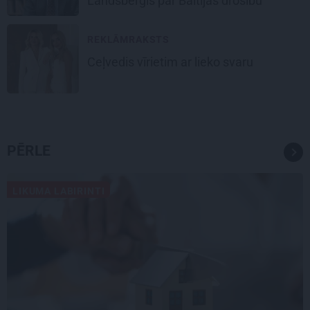
Landsberģis par Baltijas drošību
REKLĀMRAKSTS
Ceļvedis vīrietim ar lieko svaru
PĒRLE
LIKUMA LABIRINTI