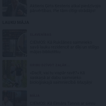
Aktieris Ģirts Ķesteris atkal piedzīvojis
pārvērtības. Pie tām cītīgi strādājis!
LAUKU MĀJA
SLAVENĪBAS
CIEMOS: Kā Rukšānes saimnieko
savā lauku rezidencē ar dīķi un stilīgo
mājas bibliotēku
GRIBU DZĪVOT ZAĻĀK...
«Dacīt, vai tu vispār ravē?» Kā
saskaņā ar dabu saimnieko
bioloģiskajā saimniecībā
Mazjāņi
MĀJA
CIEMOS:
Kā Elmārs Tannis ar sievu