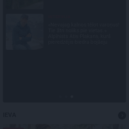
Raču
STIPRAIS STĀSTS
«Bērnus ar tik augstu cukura
līmeni mēdz ievest jau komā.»
Madara un Gatis par dzīvi ar dēla
diabētu
DZĪVESSTĀSTS
Stāsts, kas pārspēj kino
scenārijus: Kā Liepājas zēns
Volfs Ruvinskis kļuva par
Meksikas superzvaigzni
IEVA