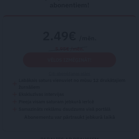
abonentiem!
2.49€
/mēn.
5.95€ /mēn.
VĒLOS IZMĒĢINĀT!
Citi abonēšanas plāni
Labākais saturs vienuviet no mūsu 12 drukātajiem
žurnāliem
Ekskluzīvas intervijas
Pieeja visam saturam jebkurā ierīcē
Samazināts reklāmu daudzums visā portālā
Abonementu var pārtraukt jebkurā laikā