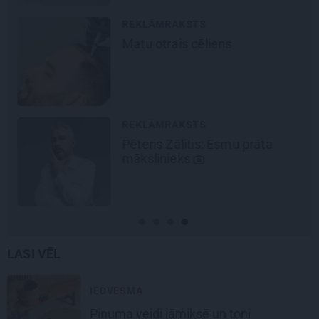
REKLĀMRAKSTS
Matu otrais cēliens
REKLĀMRAKSTS
Pēteris Zālītis: Esmu prāta
mākslinieks
LASI VĒL
IEDVESMA
Pinuma veidi jāmiksē un toņi