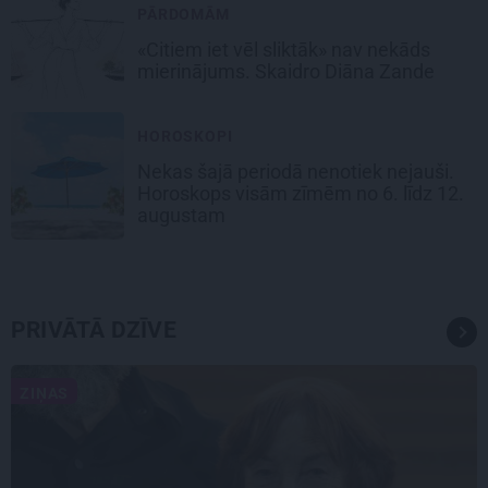
PĀRDOMĀM
«Citiem iet vēl sliktāk» nav nekāds
mierinājums. Skaidro Diāna Zande
HOROSKOPI
Nekas šajā periodā nenotiek nejauši.
Horoskops visām zīmēm no 6. līdz 12.
augustam
PRIVĀTĀ DZĪVE
ZIŅAS