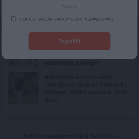
izkurināt par malkas grozu mazāk.
PIEKRĪTU SAŅEMT JAUNUMUS UN PIEDĀVĀJUMUS
NEPALAID GARĀM!
Traumatoloģe ortopēde Breide:
Saglabāt
Plecs ir kā sieviete – tam patīk,
ka apčubina, pastrādā ar viņu,
padarbojas, pavingro
Noklusētās dzimtas saites,
attiecības ar brāli un 7. bērns kā
brīnums: atklāta saruna ar Andri
Raču
Arhīvs pieejams tikai SANTA+