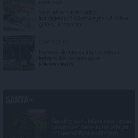
PRAKTISKI
Ventilatoru vai portatīvo
kondicionieri? Kā atrast piemērotāko
glābiņu karstumā
DZĪVESSTILS
No veca šķūņa līdz sapņu terasei –
bohēmiska vasaras oāze
Medemciemā
PERSONĪBAS
as
Noklusētās dzimtas saites,
attiecības ar brāli un 7. bērns kā
brīnums: atklāta saruna ar Andri