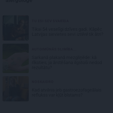
alergoloģe
TU ESI SEV SVARĪGA
Tikai 54 veselīgi dzīves gadi. Kāpēc
Latvijas sievietes sevi
iztērē
tik ātri?
AUTOIMŪNĀS SLIMĪBA...
Sarkanā plakanā mezgliņēde: kā
rīkoties, ja ārstēšana ilgstoši nedod
rezultātu?
NOSKAIDRO
Kad atvilnis jeb gastroezofageālais
reflukss var kļūt bīstams?