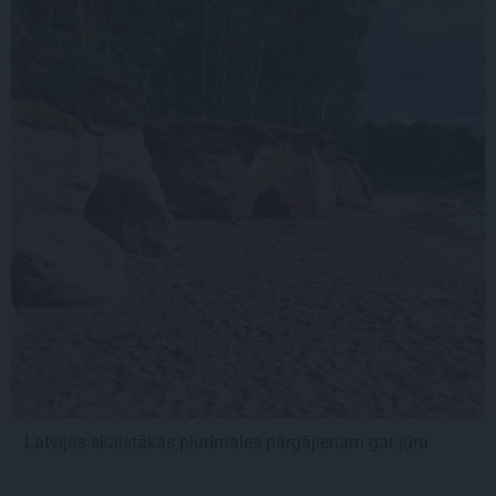
Latvijas skaistākās pludmales pārgājienam gar jūru