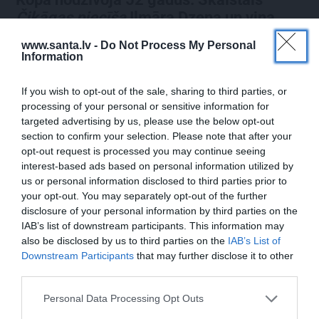
Čikāgas piecīša
Ilmāra Dzeņa un viņa
Silvijas stāsts
www.santa.lv -
Do Not Process My Personal
Information
If you wish to opt-out of the sale, sharing to third parties, or
DEJA
ZIŅAS
processing of your personal or sensitive information for
targeted advertising by us, please use the below opt-out
section to confirm your selection. Please note that after your
opt-out request is processed you may continue seeing
interest-based ads based on personal information utilized by
us or personal information disclosed to third parties prior to
your opt-out. You may separately opt-out of the further
disclosure of your personal information by third parties on the
IAB’s list of downstream participants. This information may
VIDEO: Mīlgrāve ļaujas
Millers atklāj, kā Taivānā
also be disclosed by us to third parties on the
IAB’s List of
erotiskai dejai ar
ar dēlu pārdzīvojuši
Downstream Participants
that may further disclose it to other
Eirovīzijas zvaigzni – 35
zemestrīci
third parties.
gadus vecu skaistuli
Personal Data Processing Opt Outs