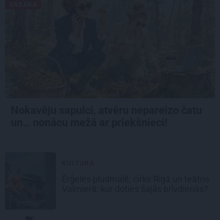
VASARA
Nokavēju sapulci, atvēru nepareizo čatu
un… nonācu mežā ar priekšnieci!
KULTŪRA
Ērģeles pludmalē, cirks Rīgā un teātris
Valmierā: kur doties šajās brīvdienās?