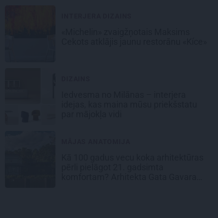
INTERJERA DIZAINS
«Michelin» zvaigžņotais Maksims
Cekots atklājis jaunu restorānu «Kíce»
DIZAINS
Iedvesma no Milānas – interjera
idejas, kas maina mūsu priekšstatu
par mājokļa vidi
MĀJAS ANATOMIJA
Kā 100 gadus vecu koka arhitektūras
pērli pielāgot 21. gadsimta
komfortam? Arhitekta Gata Gavara
pieredze