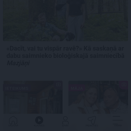
«Dacīt, vai tu vispār ravē?» Kā saskaņā ar
dabu saimnieko bioloģiskajā saimniecībā
Mazjāņi
IETEIKUMS
MĀJA
GALVENĀ
KLAUSIES
IENĀC
PADALĪTIES
VAIRĀK