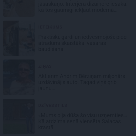
jāsaskaņo. Interjera dizainere iesaka,
kā tos gaumīgi iekļaut modernā
mājoklī
IETEIKUMS
Praktiski, gardi un iedvesmojoši: pieci
atradumi skaistākai vasaras
baudīšanai
ZIŅAS
Aktierim Andrim Bērziņam miljonārs
uzdāvinājis auto. Tagad viņš grib
jaunu…
DZĪVESSTILS
«Mums bija dūša šo visu uzņemties.»
Kā atdzima senā viensēta Salacas
krastā