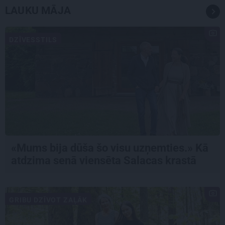
LAUKU MĀJA
DZĪVESSTILS
«Mums bija dūša šo visu uzņemties.» Kā
atdzima senā viensēta Salacas krastā
GRIBU DZĪVOT ZAĻĀK