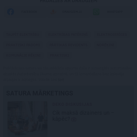
PADALIES AR DRAUGIEM
FACEBOOK
DRAUGIEM.LV
WHATSAPP
TAUPĪT ELEKTRĪBU
ELEKTRĪBAS PATĒRIŅŠ
ELEKTROIERĪCES
PRAKTISKI PADOMI
PĀRTIKAS REVIDENTS
NORĒĶINI
KOMUNĀLIE RĒĶINI
PRAKTISKI
Publikācijas saturs vai tās jebkāda apjoma daļa ir aizsargāts autortiesību
objekts Autortiesību likuma izpratnē, un tā izmantošana bez izdevēja
atļaujas ir aizliegta. Vairāk lasi
šeit
SATURA MĀRKETINGS
DEKO DISKUSIJAS
Cik maksā dizainers un –
kāpēc?