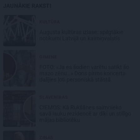
JAUNĀKIE RAKSTI
KULTŪRA
Augusta kultūras izlase: spilgtākie
notikumi Latvijā un kaimiņvalstīs
ĢIMENE
FOTO: «Ja es šodien varētu satikt šo
mazo zēnu…» Dons pirms koncerta
dalījies ļoti personiskā stāstā
SLAVENĪBAS
CIEMOS: Kā Rukšānes saimnieko
savā lauku rezidencē ar dīķi un stilīgo
mājas bibliotēku
ZIŅAS