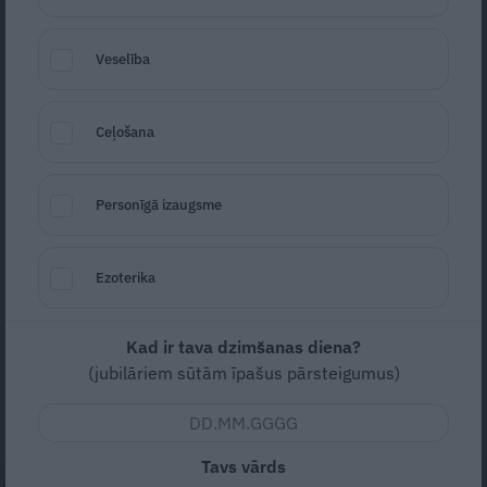
Veselība
Ceļošana
Foto: Cristiano Pinto/Unsplash
Personīgā izaugsme
Seko
Santa.lv Google
Ezoterika
Rīdzinieks Klāvs dalījies ar nepatīkamu
ziņu. Pasūtot ēdienu no iemīļotās
Mežaparka kafejnīcas, viņš ievērojis, ka
Kad ir tava dzimšanas diena?
(jubilāriem sūtām īpašus pārsteigumus)
atvestā maltīte izskatās savādi. Iespējams,
ar to pamielojies kurjers…
Tavs vārds