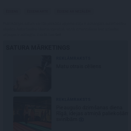
ĒDIENS
ĒDIENKARTE
ĒDIENI AR NEZĀLĒM
Publikācijas saturs vai tās jebkāda apjoma daļa ir aizsargāts autortiesību
objekts Autortiesību likuma izpratnē, un tā izmantošana bez izdevēja
atļaujas ir aizliegta. Vairāk lasi
šeit
SATURA MĀRKETINGS
REKLĀMRAKSTS
Matu otrais cēliens
REKLĀMRAKSTS
Pieaugušo dzimšanas diena
Rīgā, idejas atmiņā paliekošām
svinībām