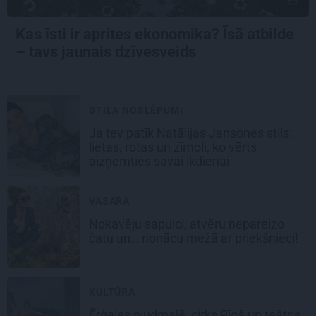
Kas īsti ir aprites ekonomika? Īsā atbilde
– tavs jaunais dzīvesveids
STILA NOSLĒPUMI
Ja tev patīk Natālijas Jansones stils:
lietas, rotas un zīmoli, ko vērts
aizņemties savai ikdienai
VASARA
Nokavēju sapulci, atvēru nepareizo
čatu un… nonācu mežā ar priekšnieci!
KULTŪRA
Ērģeles pludmalē, cirks Rīgā un teātris