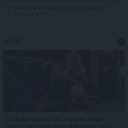
No saulessarga līdz ērtam zvilnim: stilīgi atradumi
dārzam un pludmalei
KLUBS
EKONOMIKA
Sudraba ekonomika – kāpēc darba
devējiem vecāki darbinieki kļūst vitāli