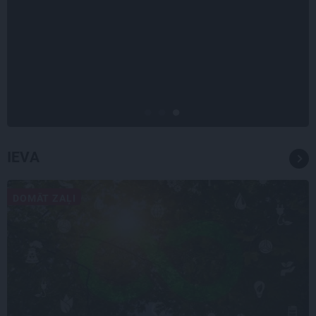
LEĢENDAS STĀSTS
Mistika un atrastie radi. Kā
«Likteņa līdumnieki» mainīja
pašu aktieru dzīves
IEVA
DOMĀT ZAĻI