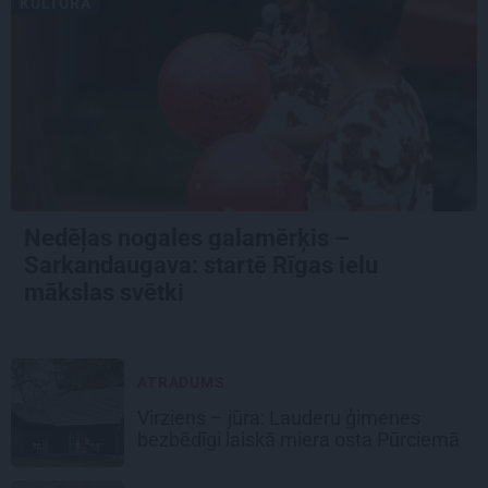
KULTŪRA
Nedēļas nogales galamērķis –
Sarkandaugava: startē Rīgas ielu
mākslas svētki
ATRADUMS
Virziens – jūra: Lauderu ģimenes
bezbēdīgi laiskā miera osta Pūrciemā