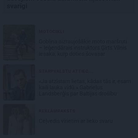
svarīgi
MOTOCIKLI
Goblina aizraujošākie moto maršruti
– leģendārais instruktors Ģirts Vilnis
iesaka, kurp doties šovasar
STARPVALSTU ATTIEC...
«Ja atzīstam lietas, kādas tās ir, esam
kaili lauka vidū.» Gabrieļus
Landsberģis par Baltijas drošību
REKLĀMRAKSTS
Ceļvedis vīrietim ar lieko svaru