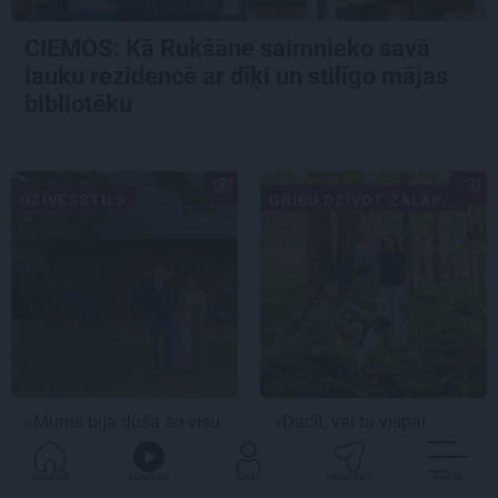
CIEMOS: Kā Rukšāne saimnieko savā
lauku rezidencē ar dīķi un stilīgo mājas
bibliotēku
DZĪVESSTILS
GRIBU DZĪVOT ZAĻĀK...
«Mums bija dūša šo visu
«Dacīt, vai tu vispār
uzņemties.» Kā atdzima
ravē?» Kā saskaņā ar
senā viensēta Salacas
dabu saimnieko
GALVENĀ
KLAUSIES
IENĀC
PADALĪTIES
VAIRĀK
krastā
bioloģiskajā saimniecībā