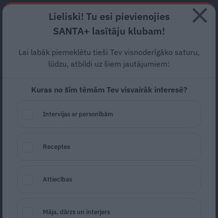
Abonē
Lieliski! Tu esi pievienojies
SANTA+ lasītāju klubam!
RECEPTES
NODERĪGI
JAUNĀKAIS
POPULĀRĀKAIS
Lai labāk piemeklētu tieši Tev visnoderīgāko saturu,
Ēdienu kurjers Rīgā
nočiepj
lūdzu, atbildi uz šiem jautājumiem:
klientam vistas šķiņķīšus?
Kuras no šīm tēmām Tev visvairāk interesē?
Īsts detektīvs!
Intervijas ar personībām
ĒDIENS
30.03.2024
Receptes
Estere Jansone
portals@santa.lv
Attiecības
Māja, dārzs un interjers