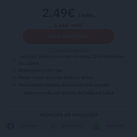
2.49€
/mēn.
5.95€ /mēn.
VĒLOS IZMĒĢINĀT!
Citi abonēšanas plāni
Labākais saturs vienuviet no mūsu 12 drukātajiem
žurnāliem
Ekskluzīvas intervijas
Pieeja visam saturam jebkurā ierīcē
Samazināts reklāmu daudzums visā portālā
Abonementu var pārtraukt jebkurā laikā
PADALIES AR DRAUGIEM
FACEBOOK
DRAUGIEM.LV
WHATSAPP