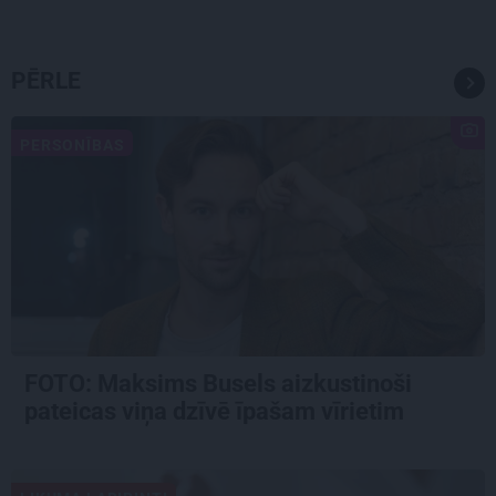
PĒRLE
PERSONĪBAS
FOTO: Maksims Busels aizkustinoši
pateicas viņa dzīvē īpašam vīrietim