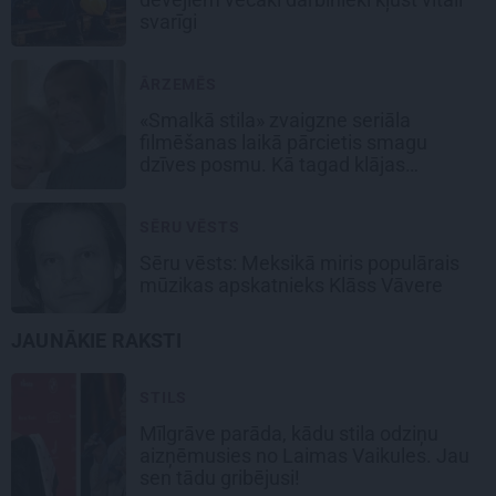
svarīgi
ĀRZEMĒS
«Smalkā stila» zvaigzne seriāla
filmēšanas laikā pārcietis smagu
dzīves posmu. Kā tagad klājas
Emetam?
SĒRU VĒSTS
Sēru vēsts: Meksikā miris populārais
mūzikas apskatnieks Klāss Vāvere
JAUNĀKIE RAKSTI
STILS
Mīlgrāve parāda, kādu stila odziņu
aizņēmusies no Laimas Vaikules. Jau
sen tādu gribējusi!