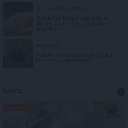
AUTOIMŪNĀS SLIMĪBA...
Sarkanā plakanā mezgliņēde: kā
rīkoties, ja ārstēšana ilgstoši nedod
rezultātu?
NOSKAIDRO
Kad atvilnis jeb gastroezofageālais
reflukss var kļūt bīstams?
SANTA
LASĀMVIELA