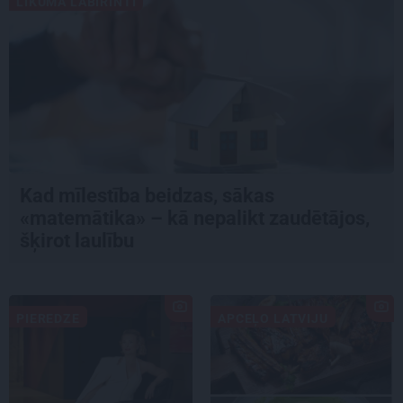
LIKUMA LABIRINTI
Kad mīlestība beidzas, sākas
«matemātika» – kā nepalikt zaudētājos,
šķirot laulību
PIEREDZE
APCEĻO LATVIJU