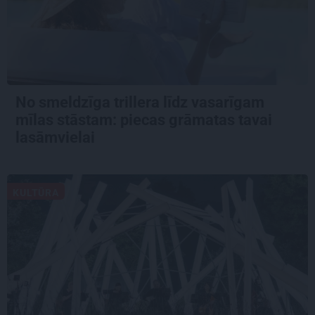
No smeldzīga trillera līdz vasarīgam
mīlas stāstam: piecas grāmatas tavai
lasāmvielai
KULTŪRA