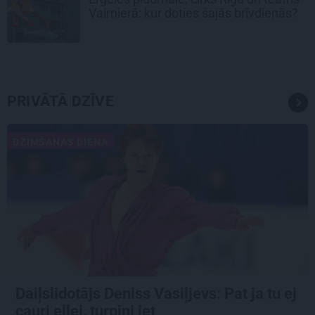
Valmierā: kur doties šajās brīvdienās?
PRIVĀTĀ DZĪVE
DZIMŠANAS DIENA
Daiļslidotājs Deniss Vasiļjevs: Pat ja tu ej
cauri ellei, turpini iet