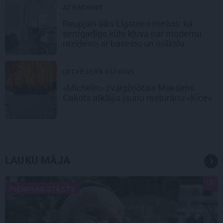
ATRADUMS
Raupjais šiks Līgatnes mežos: kā
simtgadīga kūts kļuva par modernu
rezidenci ar baseinu un mākslu
INTERJERA DIZAINS
«Michelin» zvaigžņotais Maksims
Cekots atklājis jaunu restorānu «Kíce»
LAUKU MĀJA
PIEMIŅAS STĀSTS