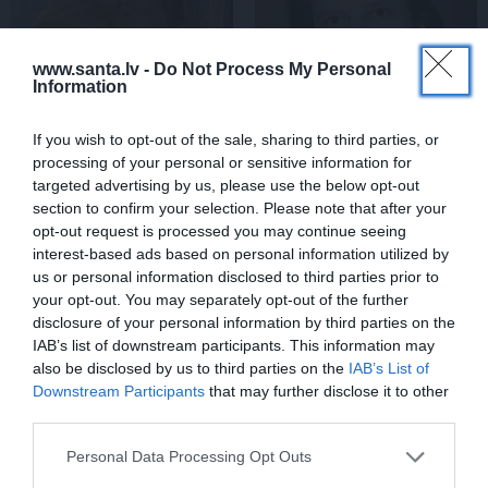
www.santa.lv -
Do Not Process My Personal
Information
If you wish to opt-out of the sale, sharing to third parties, or
processing of your personal or sensitive information for
«Smalkā stila» zvaigzne
Sēru vēsts: Meksikā miris
targeted advertising by us, please use the below opt-out
seriāla filmēšanas laikā
populārais mūzikas
pārcietis smagu dzīves
apskatnieks Klāss Vāvere
section to confirm your selection. Please note that after your
posmu. Kā tagad klājas
opt-out request is processed you may continue seeing
Emetam?
interest-based ads based on personal information utilized by
us or personal information disclosed to third parties prior to
your opt-out. You may separately opt-out of the further
disclosure of your personal information by third parties on the
ZIŅAS
IAB’s list of downstream participants. This information may
also be disclosed by us to third parties on the
IAB’s List of
Downstream Participants
that may further disclose it to other
third parties.
Personal Data Processing Opt Outs