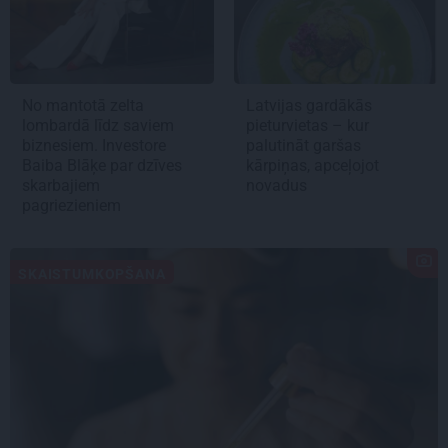
No mantotā zelta
Latvijas gardākās
lombardā līdz saviem
pieturvietas – kur
biznesiem. Investore
palutināt garšas
Baiba Blāķe par dzīves
kārpiņas, apceļojot
skarbajiem
novadus
pagriezieniem
SKAISTUMKOPŠANA