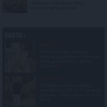
randiņiem: «Sievietei ir jābūt
princesei, par kuru cīnās»
INTERVIJA
Grūtāk par atkailināšanos ir
a
pieņemt sevi. Aktrise Katrīna
Kreile par depresiju, mobingu un
ceļu līdz lielajām lomām
STIPRAIS STĀSTS
«Bērnus ar tik augstu cukura
ā
līmeni mēdz ievest jau komā.»
i
Madara un Gatis par dzīvi ar dēla
diabētu