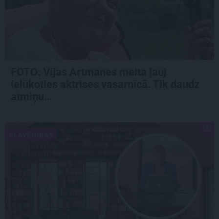
FOTO:
Vijas Artmanes meita
ļauj
ielūkoties aktrises vasarnīcā. Tik daudz
atmiņu…
SLAVENĪBAS