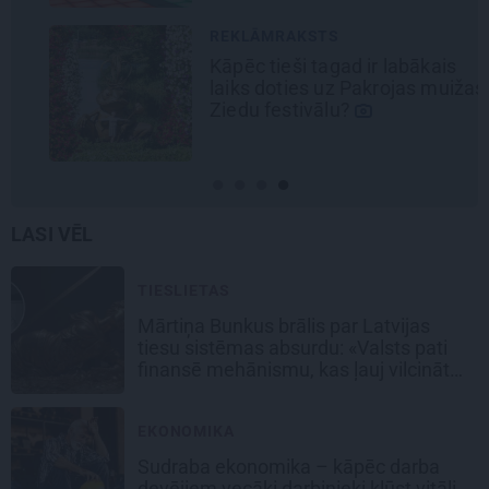
REKLĀMRAKSTS
Kāpēc tieši tagad ir labākais
laiks doties uz Pakrojas muižas
Ziedu festivālu?
LASI VĒL
TIESLIETAS
Mārtiņa Bunkus brālis par Latvijas
tiesu sistēmas absurdu: «Valsts pati
finansē mehānismu, kas ļauj vilcināt
laiku.»
EKONOMIKA
Sudraba ekonomika – kāpēc darba
devējiem vecāki darbinieki kļūst vitāli