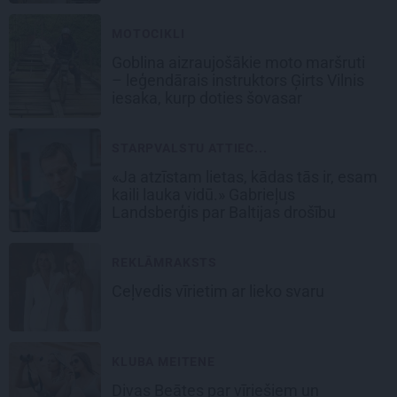
draivu
MOTOCIKLI
Goblina aizraujošākie moto maršruti
– leģendārais instruktors Ģirts Vilnis
iesaka, kurp doties šovasar
STARPVALSTU ATTIEC...
«Ja atzīstam lietas, kādas tās ir, esam
kaili lauka vidū.» Gabrieļus
Landsberģis par Baltijas drošību
REKLĀMRAKSTS
Ceļvedis vīrietim ar lieko svaru
KLUBA MEITENE
Divas Beātes par vīriešiem un