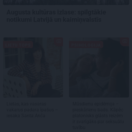
Augusta kultūras izlase: spilgtākie
notikumi Latvijā un kaimiņvalstīs
LIETU TOPS
PSIHOLOĢIJA
Lietas, kas vasaras
Mūsdienu epidēmija –
vakarus padara īpašus –
pieskārienu bads. Kāpēc
iesaka Santa Anča
platonisks glāsts reizēm
ir svarīgāks par seksuālu
tuvību