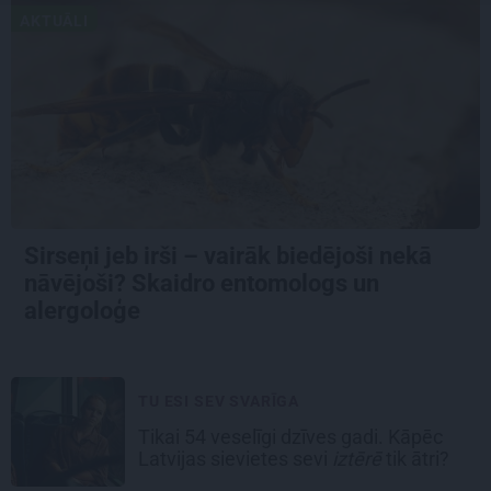
AKTUĀLI
Sirseņi jeb irši – vairāk biedējoši nekā
nāvējoši? Skaidro entomologs un
alergoloģe
TU ESI SEV SVARĪGA
Tikai 54 veselīgi dzīves gadi. Kāpēc
Latvijas sievietes sevi
iztērē
tik ātri?