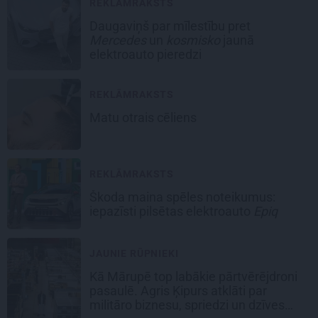
REKLĀMRAKSTS
Daugaviņš par mīlestību pret
Mercedes
un
kosmisko
jaunā
elektroauto pieredzi
REKLĀMRAKSTS
Matu otrais cēliens
REKLĀMRAKSTS
Škoda maina spēles noteikumus:
iepazīsti pilsētas elektroauto
Epiq
JAUNIE RŪPNIEKI
Kā Mārupē top labākie pārtvērējdroni
pasaulē. Agris Ķipurs atklāti par
militāro biznesu, spriedzi un dzīves