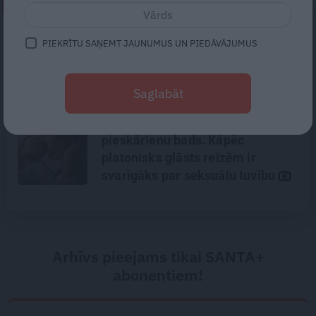
NEPALAID GARĀM!
«Todien viņš devās apciemot
PIEKRĪTU SAŅEMT JAUNUMUS UN PIEDĀVĀJUMUS
mammu…» Draugi stāsta, kāds
bija Priekulē policista
nogalinātais modes mākslinieks
Saglabāt
Mūsdienu epidēmija –
pieskārienu bads. Kāpēc
platonisks glāsts reizēm ir
svarīgāks par seksuālu tuvību
Arhīvs pieejams tikai SANTA+
abonentiem!