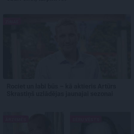
ZIŅAS
Rociet un labi būs – kā aktieris Artūrs
Skrastiņš uzlādējas jaunajai sezonai
ĀRZEMĒS
SĒRU VĒSTS