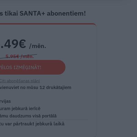
s tikai SANTA+ abonentiem!
2.49€
/mēn.
5.95€ /mēn.
VĒLOS IZMĒĢINĀT!
Citi abonēšanas plāni
 vienuviet no mūsu 12 drukātajiem
rvijas
turam jebkurā ierīcē
āmu daudzums visā portālā
 var pārtraukt jebkurā laikā