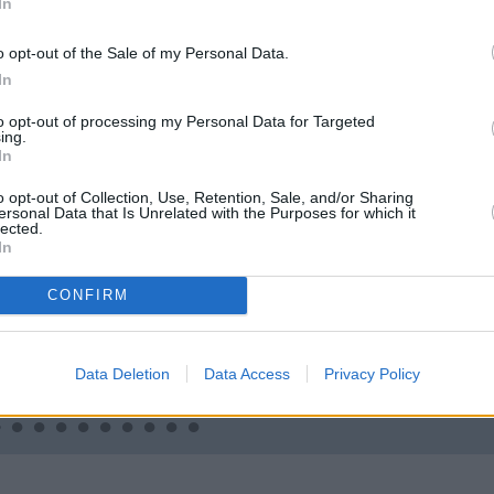
In
o opt-out of the Sale of my Personal Data.
In
to opt-out of processing my Personal Data for Targeted
ing.
In
o opt-out of Collection, Use, Retention, Sale, and/or Sharing
ersonal Data that Is Unrelated with the Purposes for which it
lected.
In
MĀJA
REKLĀMRAKSTS
CONFIRM
Līga un Ēriks būvē savu
Daugaviņš par
sapņu māju: Brīdis, kad
mīlestību pret
būvobjektā ienāk māju
Mercedes
un
kosmisko
izjūta
jaunā elektroauto
Data Deletion
Data Access
Privacy Policy
pieredzi