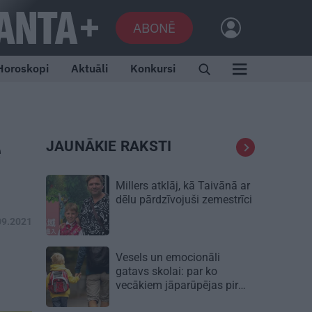
ABONĒ
Horoskopi
Aktuāli
Konkursi
e
JAUNĀKIE RAKSTI
Millers atklāj, kā Taivānā ar
dēlu pārdzīvojuši zemestrīci
09.2021
Vesels un emocionāli
gatavs skolai: par ko
vecākiem jāparūpējas pirms
mācību gada sākuma