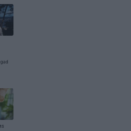
agad
MS