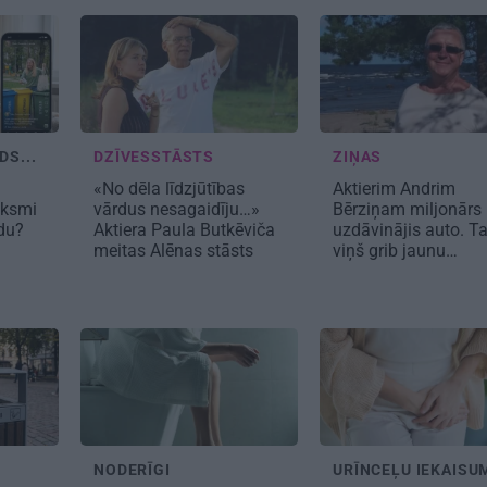
DS...
DZĪVESSTĀSTS
ZIŅAS
«No dēla līdzjūtības
Aktierim Andrim
eksmi
vārdus nesagaidīju…»
Bērziņam miljonārs
idu?
Aktiera Paula Butkēviča
uzdāvinājis auto. T
meitas Alēnas stāsts
viņš grib jaunu…
NODERĪGI
URĪNCEĻU IEKAISU