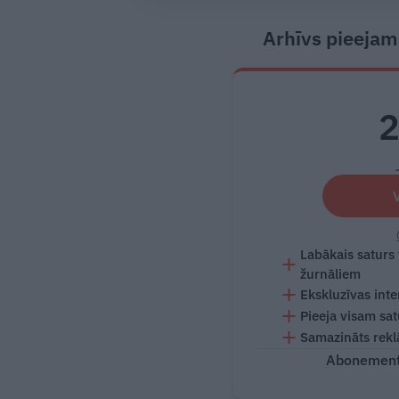
Arhīvs pieejam
Labākais saturs
žurnāliem
Ekskluzīvas inte
Pieeja visam sa
Samazināts rekl
Abonementu