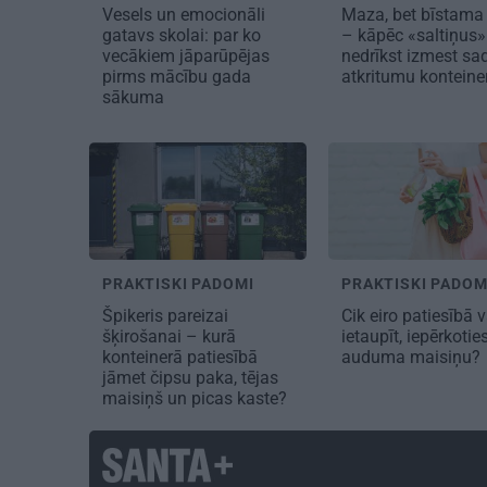
Vesels un emocionāli
Maza, bet bīstama 
gatavs skolai: par ko
– kāpēc «saltiņus»
vecākiem jāparūpējas
nedrīkst izmest sa
pirms mācību gada
atkritumu kontein
sākuma
PRAKTISKI PADOMI
PRAKTISKI PADOM
Špikeris pareizai
Cik eiro patiesībā v
šķirošanai – kurā
ietaupīt, iepērkotie
konteinerā patiesībā
auduma maisiņu?
jāmet čipsu paka, tējas
maisiņš un picas kaste?