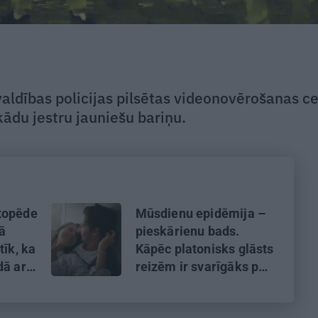
aldības policijas pilsētas videonovērošanas c
kādu jestru jauniešu bariņu.
topēde
Mūsdienu epidēmija –
kā
pieskārienu bads.
tīk, ka
Kāpēc platonisks glāsts
dā ar
reizēm ir svarīgāks par
seksuālu tuvību