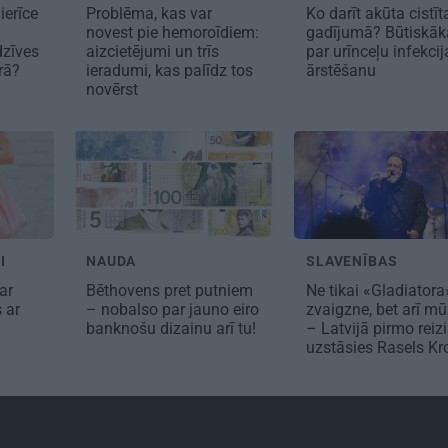
ierīce
Problēma, kas var
Ko darīt akūta cistīt
novest pie hemoroīdiem:
gadījumā? Būtiskāk
dzīves
aizcietējumi un trīs
par urīnceļu infekcij
erā?
ieradumi, kas palīdz tos
ārstēšanu
novērst
I
NAUDA
SLAVENĪBAS
ar
Bēthovens pret putniem
Ne tikai «Gladiatora
s ar
– nobalso par jauno eiro
zvaigzne, bet arī mū
banknošu dizainu arī tu!
– Latvijā pirmo reizi
uzstāsies Rasels K