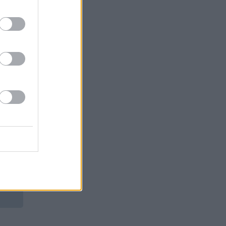
REKLĀMRAKSTS
REKLĀMRAKSTS
Škoda maina spēles
Pēteris Zālītis: Esmu
noteikumus: iepazīsti
prāta mākslinieks
pilsētas elektroauto
Epiq