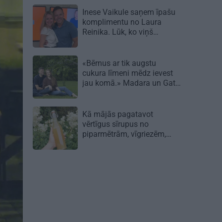
Inese Vaikule saņem īpašu
komplimentu no Laura
Reinika. Lūk, ko viņš
pamanījis!
«Bērnus ar tik augstu
cukura līmeni mēdz ievest
jau komā.» Madara un Gatis
par dzīvi ar dēla diabētu
Kā mājās pagatavot
vērtīgus sīrupus no
piparmētrām, vīgriezēm,
rozēm un citiem augiem