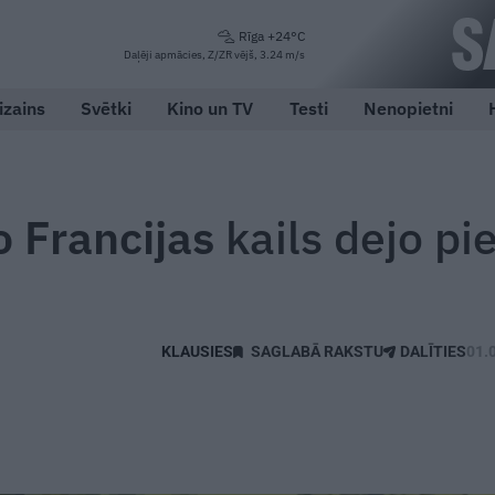
Rīga +24°C
Daļēji apmācies, Z/ZR vējš, 3.24 m/s
izains
Svētki
Kino un TV
Testi
Nenopietni
o Francijas
kails dejo pi
SAGLABĀ RAKSTU
DALĪTIES
01.