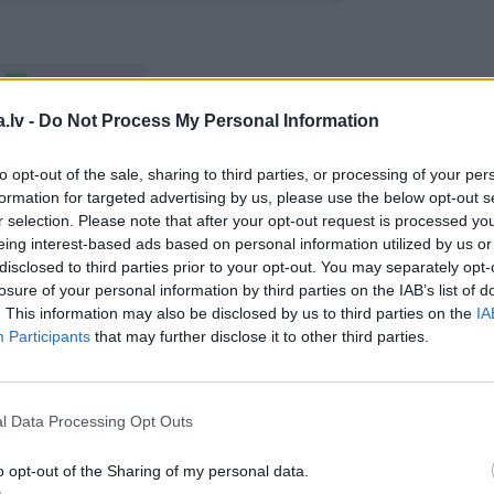
WHATSAPP
.lv -
Do Not Process My Personal Information
S
POLICIJA
AKTUĀLI
SABIEDRĪBA
to opt-out of the sale, sharing to third parties, or processing of your per
formation for targeted advertising by us, please use the below opt-out s
 aizsargāts autortiesību objekts Autortiesību likuma izpratnē, un tā
r selection. Please note that after your opt-out request is processed y
rāk lasi
šeit
eing interest-based ads based on personal information utilized by us or
disclosed to third parties prior to your opt-out. You may separately opt-
JA
losure of your personal information by third parties on the IAB’s list of
. This information may also be disclosed by us to third parties on the
IA
s!
Participants
that may further disclose it to other third parties.
l Data Processing Opt Outs
 Santa.lv profilu vai kādu no šiem sociālo tīklu profili
o opt-out of the Sharing of my personal data.