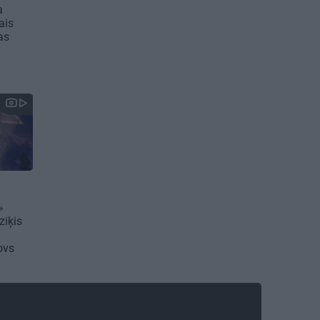
a
ais
as
»
ziķis
rovs