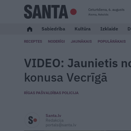
Ceturtdiena, 6. augusts
Aisma, Askolds
Sabiedrība
Kultūra
Izklaide
D
RECEPTES
NODERĪGI
JAUNĀKAIS
POPULĀRĀKAIS
VIDEO: Jaunietis n
konusa Vecrīgā
RĪGAS PAŠVALDĪBAS POLICIJA
Santa.lv
Redakcija
portals@santa.lv