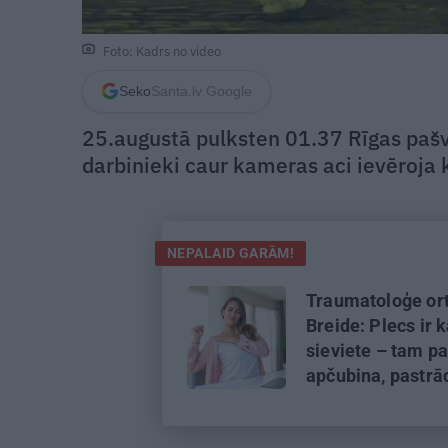
Foto: Kadrs no video
Seko
Santa.lv Google
25.augustā pulksten 01.37 Rīgas pašv
darbinieki caur kameras aci ievēroja 
NEPALAID GARĀM!
Traumatoloģe or
Breide: Plecs ir 
sieviete – tam pa
apčubina, pastrā
viņu, padarbojas,
pavingro