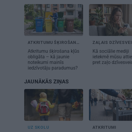
ATKRITUMU ŠĶIROŠAN...
ZAĻAIS DZĪVESVEI
Atkritumu šķirošana kļūs
Kā sociālie mediji
obligāta – kā jaunie
ietekmē mūsu atti
noteikumi mainīs
pret zaļo dzīvesve
iedzīvotāju paradumus?
JAUNĀKĀS ZIŅAS
UZ SKOLU
ATKRITUMI