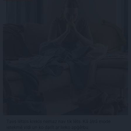
Tavs lētais krekls nemaz nav tik lēts. Kā ātrā mode
ietekmē vidi un ko darīt ar lieko apģērbu