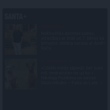
INTERVIJA
«Nevajag kalnos tēlot varoņus!
ā
Tie ātri noliks pie vietas.»
i
Alpīnists Atis Plakans, kurš
pieredzējis biedra bojāeju
INTERVIJA
s
Grūtāk par atkailināšanos ir
pieņemt sevi. Aktrise Katrīna
Kreile par depresiju, mobingu un
ceļu līdz lielajām lomām
STIPRAIS STĀSTS
«Bērnus ar tik augstu cukura
līmeni mēdz ievest jau komā.»