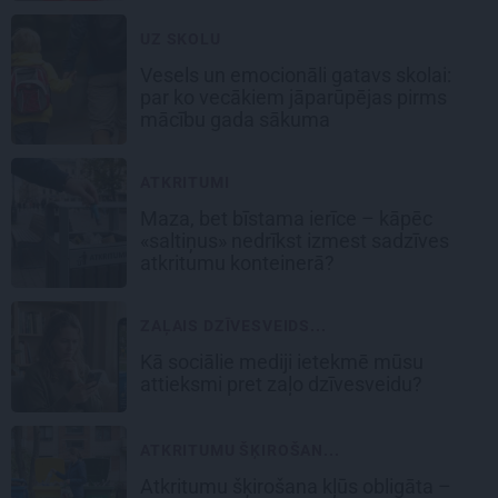
UZ SKOLU
Vesels un emocionāli gatavs skolai:
par ko vecākiem jāparūpējas pirms
mācību gada sākuma
ATKRITUMI
Maza, bet bīstama ierīce – kāpēc
«saltiņus» nedrīkst izmest sadzīves
atkritumu konteinerā?
ZAĻAIS DZĪVESVEIDS...
Kā sociālie mediji ietekmē mūsu
attieksmi pret zaļo dzīvesveidu?
ATKRITUMU ŠĶIROŠAN...
Atkritumu šķirošana kļūs obligāta –