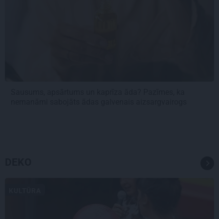
Sausums, apsārtums un kaprīza āda? Pazīmes, ka
nemanāmi sabojāts ādas galvenais aizsargvairogs
DEKO
KULTŪRA