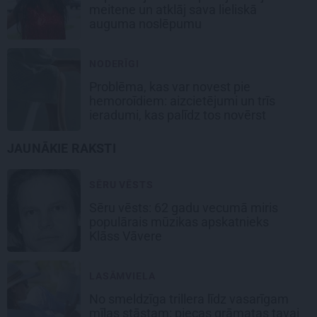
meitene un atklāj sava lieliskā
auguma noslēpumu
NODERĪGI
Problēma, kas var novest pie
hemoroīdiem: aizcietējumi un trīs
ieradumi, kas palīdz tos novērst
JAUNĀKIE RAKSTI
SĒRU VĒSTS
Sēru vēsts: 62 gadu vecumā miris
populārais mūzikas apskatnieks
Klāss Vāvere
LASĀMVIELA
No smeldzīga trillera līdz vasarīgam
mīlas stāstam: piecas grāmatas tavai