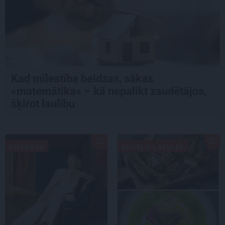
Kad mīlestība beidzas, sākas
«matemātika» – kā nepalikt zaudētājos,
šķirot laulību
PIEREDZE
APCEĻO LATVIJU