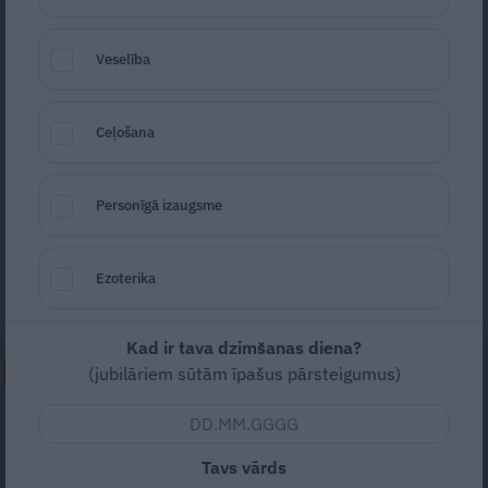
Veselība
Ceļošana
Foto: No publicitātes materiāliem
Seko
Santa.lv Google
Personīgā izaugsme
Sabiedrības iniciatīvu portālā
«Manabalss.lv» sākta parakstu vākšana par
Ezoterika
mobinga. aizliegšanu darba vietās
Kad ir tava dzimšanas diena?
NEPALAID GARĀM!
(jubilāriem sūtām īpašus pārsteigumus)
«Manā kabinetā bijusi teju visa
Liepāja.» Ārste Ingrīda
Tavs vārds
Gardovska par vairāk nekā 50