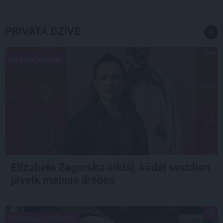
PRIVĀTĀ DZĪVE
ASTROLOĢIJA
Elizabete Zagorska atklāj, kādēļ sestdien
jāvelk melnas drēbes
PIEMIŅAS STĀSTS