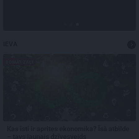
Madara un Gatis par dzīvi ar dēla
diabētu
IEVA
DOMĀT ZAĻI
Kas īsti ir aprites ekonomika? Īsā atbilde
– tavs jaunais dzīvesveids