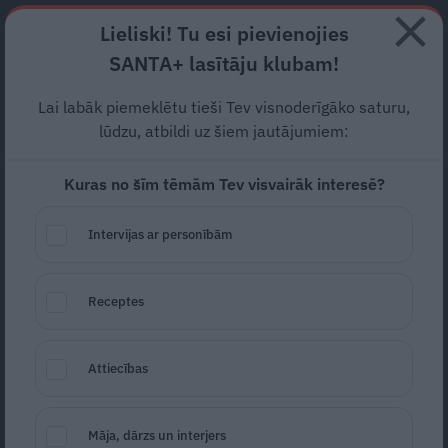
Abonē
Lieliski! Tu esi pievienojies
SANTA+ lasītāju klubam!
RECEPTES
NODERĪGI
JAUNĀKAIS
POPULĀRĀKAIS
Lai labāk piemeklētu tieši Tev visnoderīgāko saturu,
Vāc parakstus par
mobinga
lūdzu, atbildi uz šiem jautājumiem:
aizliegšanu
darba vietās
Kuras no šīm tēmām Tev visvairāk interesē?
MOBINGS
05.12.2022
Intervijas ar personībām
LETA
Receptes
Attiecības
Māja, dārzs un interjers