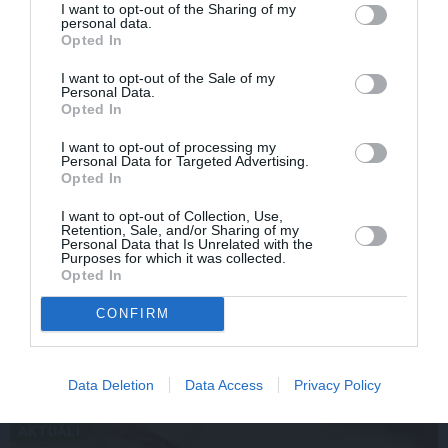
I want to opt-out of the Sharing of my
personal data.
Opted In
I want to opt-out of the Sale of my
Personal Data.
Opted In
I want to opt-out of processing my
Personal Data for Targeted Advertising.
Opted In
I want to opt-out of Collection, Use,
Retention, Sale, and/or Sharing of my
Par ko sievas priekšā visu mūžu jutās vainīgs dzejnieks
Personal Data that Is Unrelated with the
Purposes for which it was collected.
Jānis Peters
Opted In
CONFIRM
IEVAS VESELĪBA
Data Deletion
Data Access
Privacy Policy
AKTUĀLI