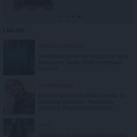
LASI VĒL
DROŠA PELDĒŠANĀS...
Veldzējoša pelde var beigties ar ausu
iekaisumu: kādas kļūdas nepieļaut
vasarā?
ŠLĀGERMŪZIKA
Edvards Strazdiņš atklāti pasaka, ko
domā par Bumbieri. Neparasta
saruna ar šlāgermūzikas princi
STILS
Repšes bijusī sieva pucējas kā jauna