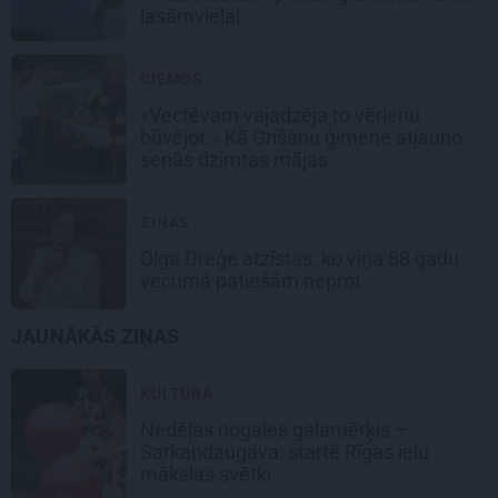
lasāmvielai
CIEMOS
«Vectēvam vajadzēja to vērienu
būvējot.» Kā Grišānu ģimene atjauno
senās dzimtas mājas
ZIŅAS
Olga Dreģe atzīstas, ko viņa 88 gadu
vecumā patiešām neprot
JAUNĀKĀS ZIŅAS
KULTŪRA
Nedēļas nogales galamērķis –
Sarkandaugava: startē Rīgas ielu
mākslas svētki