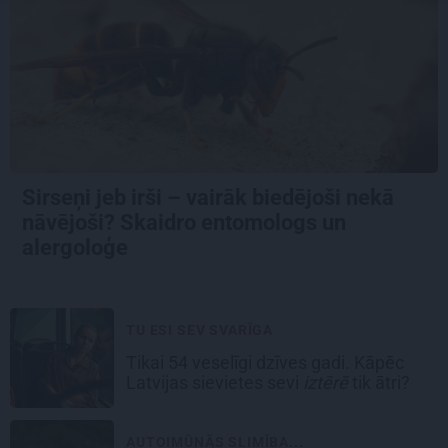
Sirseņi jeb irši – vairāk biedējoši nekā
nāvējoši? Skaidro entomologs un
alergoloģe
TU ESI SEV SVARĪGA
Tikai 54 veselīgi dzīves gadi. Kāpēc
Latvijas sievietes sevi
iztērē
tik ātri?
AUTOIMŪNĀS SLIMĪBA...