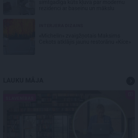
simtgadīga kūts kļuva par modernu
rezidenci ar baseinu un mākslu
INTERJERA DIZAINS
«Michelin» zvaigžņotais Maksims
Cekots atklājis jaunu restorānu «Kíce»
LAUKU MĀJA
SLAVENĪBAS