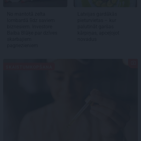
No mantotā zelta
Latvijas gardākās
lombardā līdz saviem
pieturvietas – kur
biznesiem. Investore
palutināt garšas
Baiba Blāķe par dzīves
kārpiņas, apceļojot
skarbajiem
novadus
pagriezieniem
SKAISTUMKOPŠANA