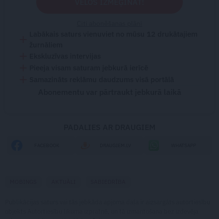
VĒLOS IZMĒĢINĀT!
Citi abonēšanas plāni
Labākais saturs vienuviet no mūsu 12 drukātajiem
žurnāliem
Ekskluzīvas intervijas
Pieeja visam saturam jebkurā ierīcē
Samazināts reklāmu daudzums visā portālā
Abonementu var pārtraukt jebkurā laikā
PADALIES AR DRAUGIEM
FACEBOOK
DRAUGIEM.LV
WHATSAPP
MOBINGS
AKTUĀLI
SABIEDRĪBA
Publikācijas saturs vai tās jebkāda apjoma daļa ir aizsargāts autortiesību
objekts Autortiesību likuma izpratnē, un tā izmantošana bez izdevēja