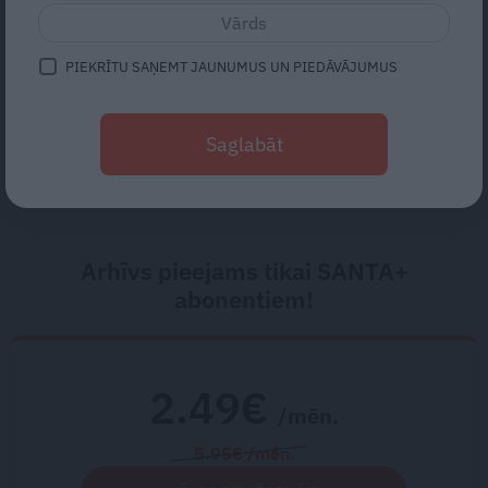
gadiem medicīnā
«Vectēvam vajadzēja to vērienu
PIEKRĪTU SAŅEMT JAUNUMUS UN PIEDĀVĀJUMUS
būvējot.» Kā Grišānu ģimene
atjauno senās dzimtas mājas
Saglabāt
Arhīvs pieejams tikai SANTA+
abonentiem!
2.49€
/mēn.
5.95€ /mēn.