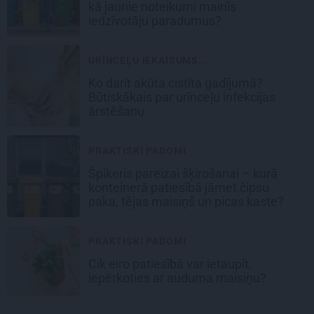
kā jaunie noteikumi mainīs
iedzīvotāju paradumus?
URĪNCEĻU IEKAISUMS...
Ko darīt akūta cistīta gadījumā?
Būtiskākais par urīnceļu infekcijas
ārstēšanu
PRAKTISKI PADOMI
Špikeris pareizai šķirošanai – kurā
konteinerā patiesībā jāmet čipsu
paka, tējas maisiņš un picas kaste?
PRAKTISKI PADOMI
Cik eiro patiesībā var ietaupīt,
iepērkoties ar auduma maisiņu?