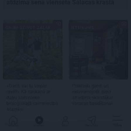
atdzima senā viensēta Salacas krastā
GRIBU DZĪVOT ZAĻĀK...
IETEIKUMS
«Dacīt, vai tu vispār
Praktiski, gardi un
ravē?» Kā saskaņā ar
iedvesmojoši: pieci
dabu saimnieko
atradumi skaistākai
bioloģiskajā saimniecībā
vasaras baudīšanai
Mazjāņi
GALVENĀ
KLAUSIES
IENĀC
PADALĪTIES
VAIRĀK
MĀJA