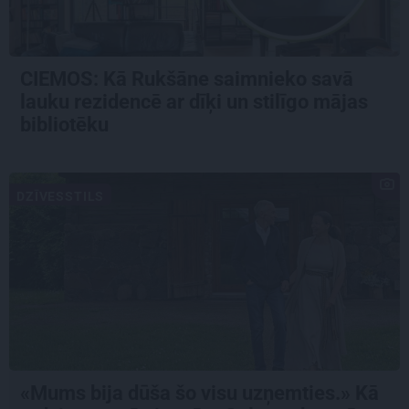
CIEMOS: Kā Rukšāne saimnieko savā
lauku rezidencē ar dīķi un stilīgo mājas
bibliotēku
DZĪVESSTILS
«Mums bija dūša šo visu uzņemties.» Kā