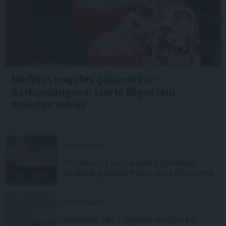
Nedēļas nogales galamērķis –
Sarkandaugava: startē Rīgas ielu
mākslas svētki
ATRADUMS
Virziens – jūra: Lauderu ģimenes
bezbēdīgi laiskā miera osta Pūrciemā
ATRADUMS
Raupjais šiks Līgatnes mežos: kā