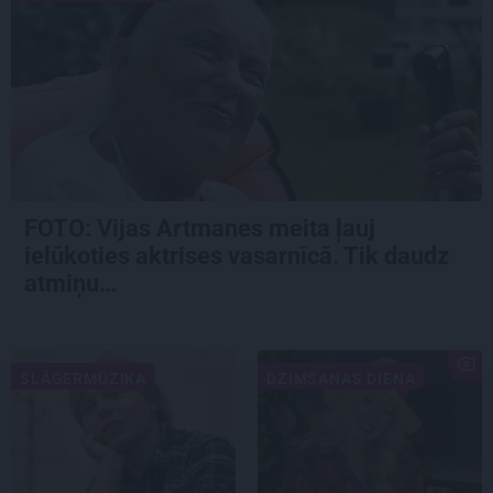
FOTO:
Vijas Artmanes meita
ļauj
ielūkoties aktrises vasarnīcā. Tik daudz
atmiņu…
ŠLĀGERMŪZIKA
DZIMŠANAS DIENA