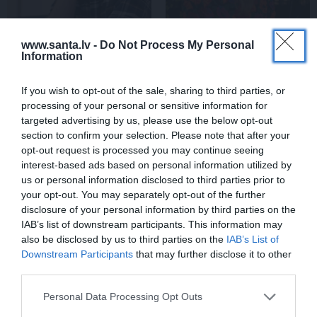
www.santa.lv -
Do Not Process My Personal
Information
Edvards Strazdiņš atklāti
«It kā pēkšņi es būtu
pasaka, ko domā par
kļuvusi gaisīgāka,
If you wish to opt-out of the sale, sharing to third parties, or
Bumbieri. Neparasta
jaunāka, vieglāka…»
processing of your personal or sensitive information for
saruna ar šlāgermūzikas
Ērikas Eglijas-Grāveles
targeted advertising by us, please use the below opt-out
princi
mazais sievišķīgais
section to confirm your selection. Please note that after your
noslēpums
opt-out request is processed you may continue seeing
interest-based ads based on personal information utilized by
us or personal information disclosed to third parties prior to
ATTIECĪBAS
your opt-out. You may separately opt-out of the further
disclosure of your personal information by third parties on the
IAB’s list of downstream participants. This information may
also be disclosed by us to third parties on the
IAB’s List of
Downstream Participants
that may further disclose it to other
third parties.
Personal Data Processing Opt Outs