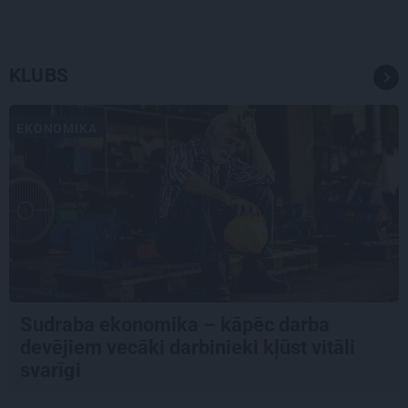
KLUBS
EKONOMIKA
Sudraba ekonomika – kāpēc darba
devējiem vecāki darbinieki kļūst vitāli
svarīgi