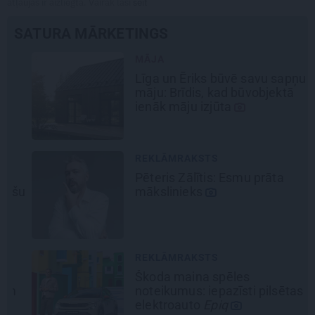
atļaujas ir aizliegta. Vairāk lasi
šeit
SATURA MĀRKETINGS
MĀJA
Līga un Ēriks būvē savu sapņu
māju: Brīdis, kad būvobjektā
ienāk māju izjūta
REKLĀMRAKSTS
Pēteris Zālītis: Esmu prāta
šu
mākslinieks
REKLĀMRAKSTS
Škoda maina spēles
noteikumus: iepazīsti pilsētas
elektroauto
Epiq