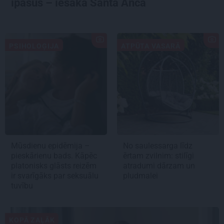
īpašus – iesaka Santa Anča
PSIHOLOĢIJA
ATPŪTA VASARĀ
Mūsdienu epidēmija –
No saulessarga līdz
pieskārienu bads. Kāpēc
ērtam zvilnim: stilīgi
platonisks glāsts reizēm
atradumi dārzam un
ir svarīgāks par seksuālu
pludmalei
tuvību
KOPĀ ZAĻĀK