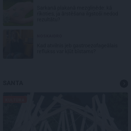
Sarkanā plakanā mezgliņēde: kā
rīkoties, ja ārstēšana ilgstoši nedod
rezultātu?
NOSKAIDRO
Kad atvilnis jeb gastroezofageālais
reflukss var kļūt bīstams?
SANTA
KULTŪRA