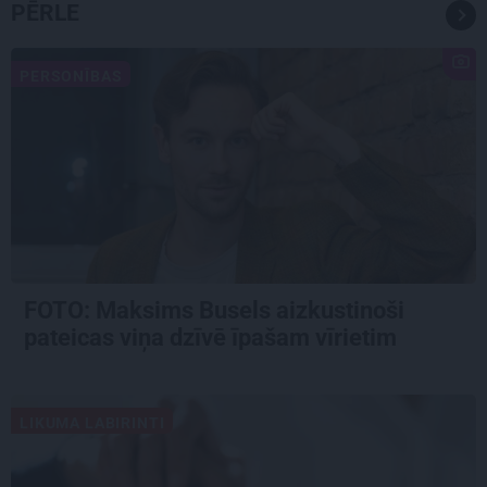
PĒRLE
PERSONĪBAS
FOTO: Maksims Busels aizkustinoši
pateicas viņa dzīvē īpašam vīrietim
LIKUMA LABIRINTI