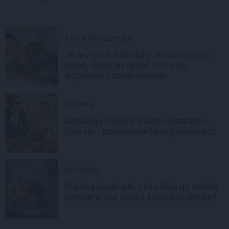
STILA NOSLĒPUMI
Ja tev patīk Natālijas Jansones stils:
lietas, rotas un zīmoli, ko vērts
aizņemties savai ikdienai
VASARA
Nokavēju sapulci, atvēru nepareizo
čatu un… nonācu mežā ar priekšnieci!
KULTŪRA
Ērģeles pludmalē, cirks Rīgā un teātris
Valmierā: kur doties šajās brīvdienās?