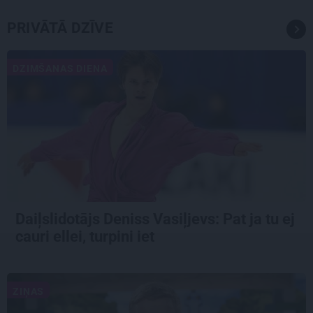
PRIVĀTĀ DZĪVE
DZIMŠANAS DIENA
Daiļslidotājs Deniss Vasiļjevs: Pat ja tu ej
cauri ellei, turpini iet
ZIŅAS