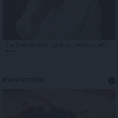
Olga Dreģe atzīstas, ko viņa 88 gadu vecumā patiešām
neprot
IEVAS VESELĪBA
AKTUĀLI