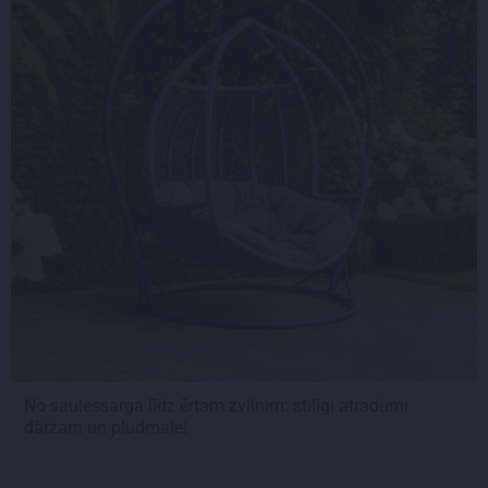
No saulessarga līdz ērtam zvilnim: stilīgi atradumi
dārzam un pludmalei