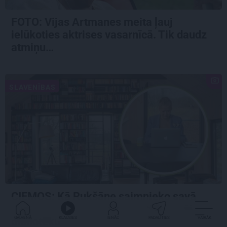
FOTO:
Vijas Artmanes meita
ļauj
ielūkoties aktrises vasarnīcā. Tik daudz
atmiņu…
SLAVENĪBAS
CIEMOS: Kā Rukšāne saimnieko savā
lauku rezidencē ar dīķi un stilīgo mājas
bibliotēku
GALVENĀ
KLAUSIES
IENĀC
PADALĪTIES
VAIRĀK