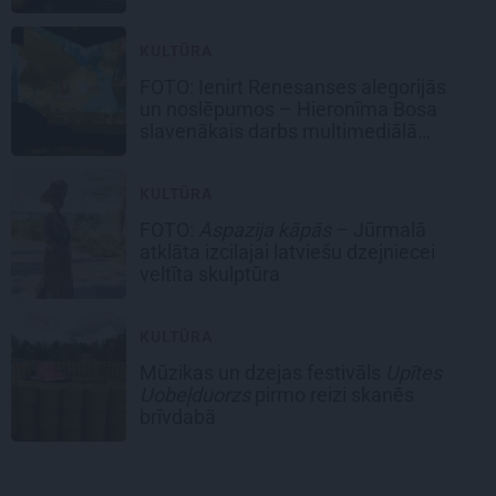
darbiem
KULTŪRA
FOTO:
Ienirt Renesanses alegorijās
un noslēpumos –
Hieronīma Bosa
slavenākais darbs multimediālā
izstādē Rīgā
KULTŪRA
FOTO:
Aspazija kāpās
– Jūrmalā
atklāta izcilajai latviešu dzejniecei
veltīta skulptūra
KULTŪRA
Mūzikas un dzejas festivāls
Upītes
Uobeļduorzs
pirmo reizi skanēs
brīvdabā