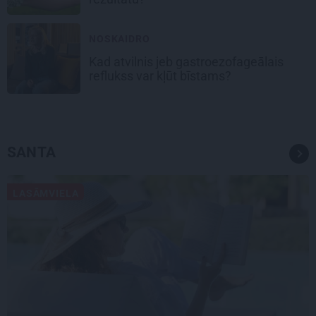
NOSKAIDRO
Kad atvilnis jeb gastroezofageālais
reflukss var kļūt bīstams?
SANTA
LASĀMVIELA