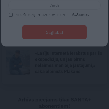
NEPALAID GARĀM!
PIEKRĪTU SAŅEMT JAUNUMUS UN PIEDĀVĀJUMUS
«Todien viņš devās apciemot
mammu…» Draugi stāsta, kāds
Saglabāt
bija Priekulē policista
nogalinātais modes mākslinieks
«Lasīju internetā ierakstus par šo
ekspedīciju, un jau pirms
nelaimes man bija jautājumi,»
saka alpīnists Plakans
Arhīvs pieejams tikai SANTA+
abonentiem!