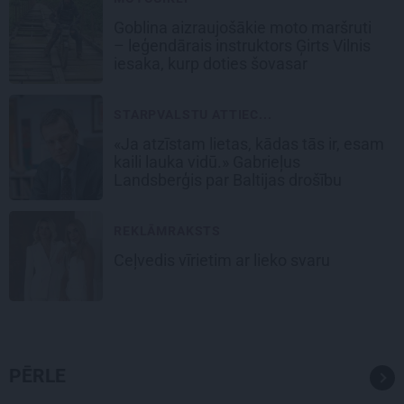
Goblina aizraujošākie moto maršruti
– leģendārais instruktors Ģirts Vilnis
iesaka, kurp doties šovasar
STARPVALSTU ATTIEC...
«Ja atzīstam lietas, kādas tās ir, esam
kaili lauka vidū.» Gabrieļus
Landsberģis par Baltijas drošību
REKLĀMRAKSTS
Ceļvedis vīrietim ar lieko svaru
PĒRLE