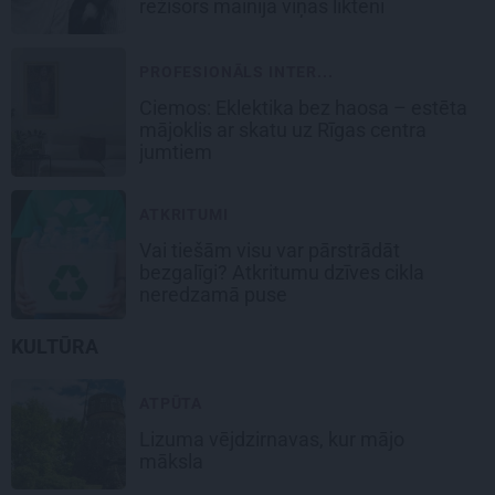
režisors mainīja viņas likteni
PROFESIONĀLS INTER...
Ciemos: Eklektika bez haosa – estēta
mājoklis ar skatu uz Rīgas centra
jumtiem
ATKRITUMI
Vai tiešām visu var pārstrādāt
bezgalīgi? Atkritumu dzīves cikla
neredzamā puse
KULTŪRA
ATPŪTA
Lizuma vējdzirnavas,
kur mājo
māksla