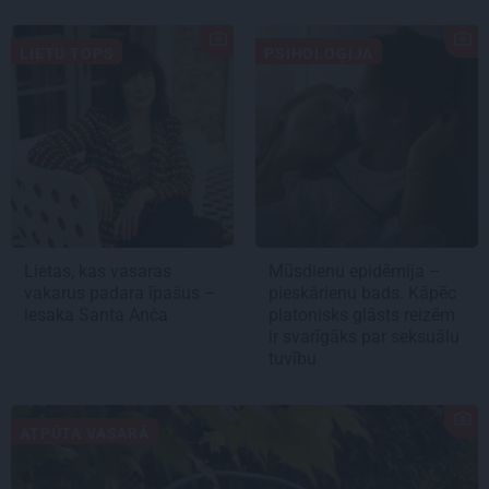
LIETU TOPS
PSIHOLOĢIJA
Lietas, kas vasaras
Mūsdienu epidēmija –
vakarus padara īpašus –
pieskārienu bads. Kāpēc
iesaka Santa Anča
platonisks glāsts reizēm
ir svarīgāks par seksuālu
tuvību
ATPŪTA VASARĀ