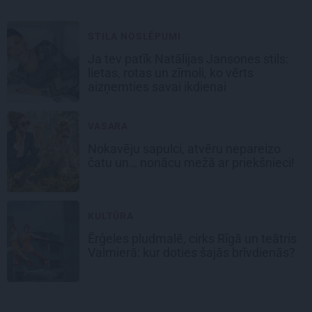
STILA NOSLĒPUMI
Ja tev patīk Natālijas Jansones stils:
lietas, rotas un zīmoli, ko vērts
aizņemties savai ikdienai
VASARA
Nokavēju sapulci, atvēru nepareizo
čatu un… nonācu mežā ar priekšnieci!
KULTŪRA
Ērģeles pludmalē, cirks Rīgā un teātris
Valmierā: kur doties šajās brīvdienās?