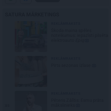
SATURA MĀRKETINGS
REKLĀMRAKSTS
Škoda maina spēles
noteikumus: iepazīsti pilsētas
elektroauto
Epiq
REKLĀMRAKSTS
Pirts sezonas izlase
REKLĀMRAKSTS
Pēteris Zālītis: Esmu prāta
mākslinieks