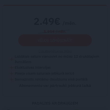
2.49€
/mēn.
5.95€ /mēn.
VĒLOS IZMĒĢINĀT!
Citi abonēšanas plāni
Labākais saturs vienuviet no mūsu 12 drukātajiem
žurnāliem
Ekskluzīvas intervijas
Pieeja visam saturam jebkurā ierīcē
Samazināts reklāmu daudzums visā portālā
Abonementu var pārtraukt jebkurā laikā
PADALIES AR DRAUGIEM