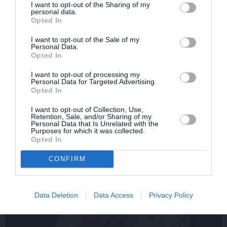
I want to opt-out of the Sharing of my
personal data.
Opted In
«Smalkā stila» zvaigzne
Sēru vēsts: Meksikā miris
seriāla filmēšanas laikā
populārais mūzikas
I want to opt-out of the Sale of my
pārcietis smagu dzīves
apskatnieks Klāss Vāvere
Personal Data.
posmu. Kā tagad klājas
Opted In
Emetam?
I want to opt-out of processing my
Personal Data for Targeted Advertising.
Opted In
ZIŅAS
I want to opt-out of Collection, Use,
Retention, Sale, and/or Sharing of my
Personal Data that Is Unrelated with the
Purposes for which it was collected.
Opted In
CONFIRM
Data Deletion
Data Access
Privacy Policy