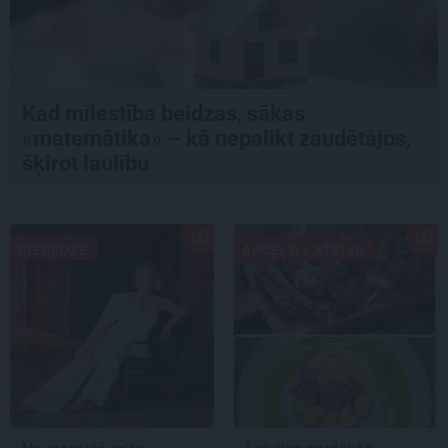
Kad mīlestība beidzas, sākas
«matemātika» – kā nepalikt zaudētājos,
šķirot laulību
PIEREDZE
APCEĻO LATVIJU