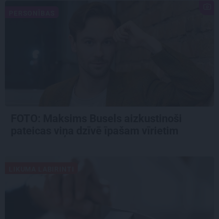
PERSONĪBAS
FOTO: Maksims Busels aizkustinoši
pateicas viņa dzīvē īpašam vīrietim
LIKUMA LABIRINTI