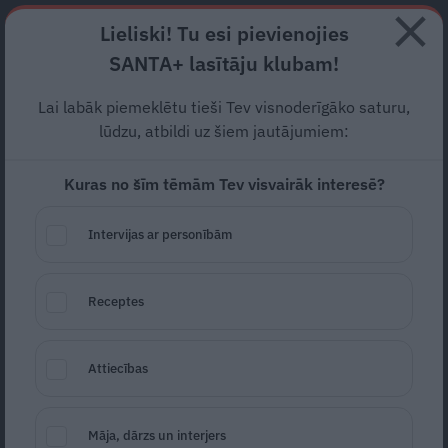
Abonē
Lieliski! Tu esi pievienojies
SANTA+ lasītāju klubam!
RECEPTES
NODERĪGI
JAUNĀKAIS
POPULĀRĀKAIS
Lai labāk piemeklētu tieši Tev visnoderīgāko saturu,
Līga Reitere:
Es beidzot
lūdzu, atbildi uz šiem jautājumiem:
ļauju sevi bučot
Kuras no šīm tēmām Tev visvairāk interesē?
DZĪVESVEIDS
30.07.2019
Intervijas ar personībām
Lolita Lūse
lolita.luse@santa.lv
Receptes
Attiecības
Māja, dārzs un interjers