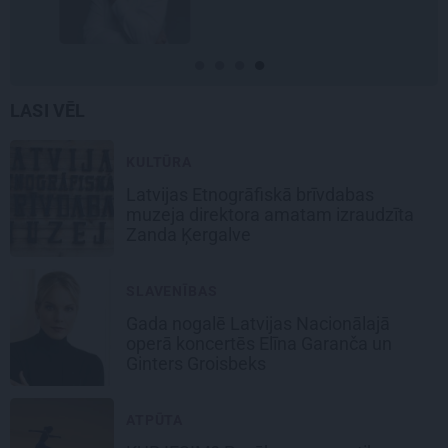
LASI VĒL
KULTŪRA
Latvijas Etnogrāfiskā brīvdabas
muzeja direktora amatam
izraudzīta
Zanda Ķergalve
SLAVENĪBAS
Gada nogalē Latvijas Nacionālajā
operā koncertēs
Elīna Garanča un
Ginters Groisbeks
ATPŪTA