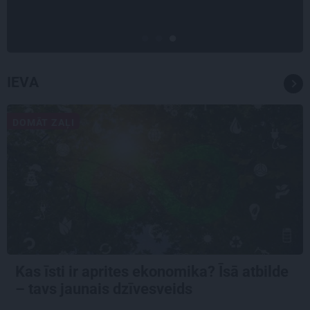
diabētu
IEVA
DOMĀT ZAĻI
Kas īsti ir aprites ekonomika? Īsā atbilde
– tavs jaunais dzīvesveids