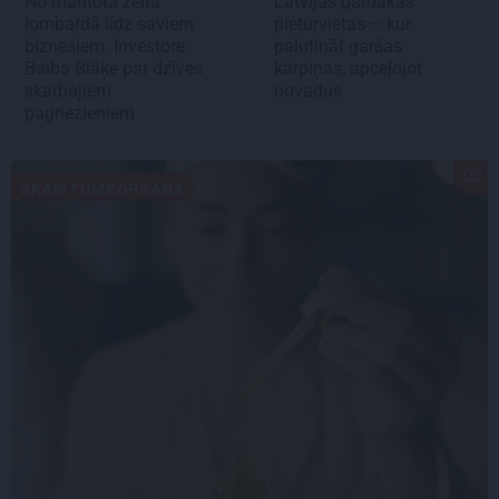
No mantotā zelta
Latvijas gardākās
lombardā līdz saviem
pieturvietas – kur
biznesiem. Investore
palutināt garšas
Baiba Blāķe par dzīves
kārpiņas, apceļojot
skarbajiem
novadus
pagriezieniem
SKAISTUMKOPŠANA