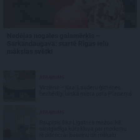
Nedēļas nogales galamērķis –
Sarkandaugava: startē Rīgas ielu
mākslas svētki
ATRADUMS
Virziens – jūra: Lauderu ģimenes
bezbēdīgi laiskā miera osta Pūrciemā
ATRADUMS
Raupjais šiks Līgatnes mežos: kā
simtgadīga kūts kļuva par modernu
rezidenci ar baseinu un mākslu