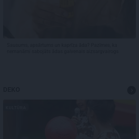
Sausums, apsārtums un kaprīza āda? Pazīmes, ka
nemanāmi sabojāts ādas galvenais aizsargvairogs
DEKO
KULTŪRA