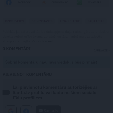
FACEBOOK
DRAUGIEM.LV
WHATSAPP
DZĪVESVEIDS
DZĪVESSTĀSTS
LĪGA REITERE
ZĀĻU TĒJAS
Publikācijas saturs vai tās jebkāda apjoma daļa ir aizsargāts autortiesību
objekts Autortiesību likuma izpratnē, un tā izmantošana bez izdevēja
atļaujas ir aizliegta. Vairāk lasi
šeit
0 KOMENTĀRI
JAUNĀKIE
Šobrīd komentāru nav. Tavs viedoklis būs pirmais!
PIEVIENOT KOMENTĀRU
Lai pievienotu komentāru autorizējies ar
Santa.lv profilu vai kādu no šiem sociālo
tīklu profiliem.
Santa.lv