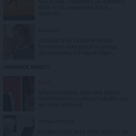
KUR IESIM?
Pasākumu un notikumu
afiša no 28. septembra līdz 4.
oktobrim
ĀRZEMĒS
«Smalkā stila» zvaigzne seriāla
filmēšanas laikā pārcietis smagu
dzīves posmu. Kā tagad klājas
Emetam?
JAUNĀKIE RAKSTI
STILS
Mīlgrāve parāda, kādu stila odziņu
aizņēmusies no Laimas Vaikules. Jau
sen tādu gribējusi!
ATMIŅU STĀSTS
Krodera mūza Indra Briķe izstāsta, kā