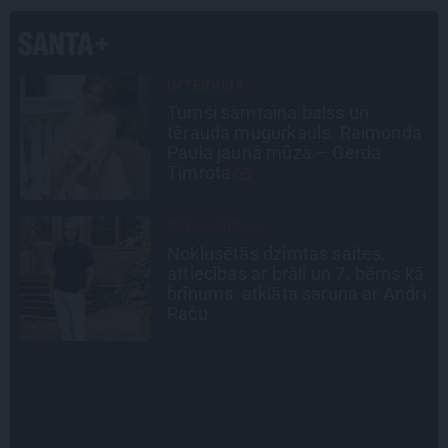
CIEMOS
«Vectēvam vajadzēja to vērienu
a
būvējot.» Kā Grišānu ģimene
atjauno senās dzimtas mājas
INTERVIJA
Grūtāk par atkailināšanos ir
ā
pieņemt sevi. Aktrise Katrīna
i
Kreile par depresiju, mobingu un
ceļu līdz lielajām lomām
STIPRAIS STĀSTS
«Bērnus ar tik augstu cukura
līmeni mēdz ievest jau komā.»
Madara un Gatis par dzīvi ar dēla