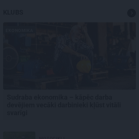
KLUBS
EKONOMIKA
Sudraba ekonomika – kāpēc darba
devējiem vecāki darbinieki kļūst vitāli
svarīgi
MOTOCIKLI