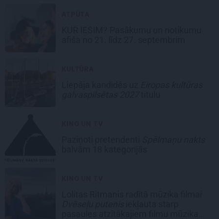
ATPŪTA
KUR IESIM?
Pasākumu un notikumu
afiša no 21. līdz 27. septembrim
KULTŪRA
Liepāja kandidēs
uz
Eiropas kultūras
galvaspilsētas 2027
titulu
KINO UN TV
Paziņoti pretendenti
Spēlmaņu nakts
balvām
18 kategorijās
KINO UN TV
Lolitas Ritmanis radītā mūzika filmai
Dvēseļu putenis
iekļauta starp
pasaules atzītākajiem filmu mūzikas