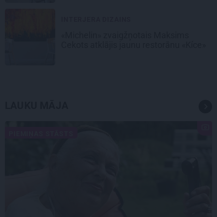
INTERJERA DIZAINS
«Michelin» zvaigžņotais Maksims
Cekots atklājis jaunu restorānu «Kíce»
LAUKU MĀJA
PIEMIŅAS STĀSTS