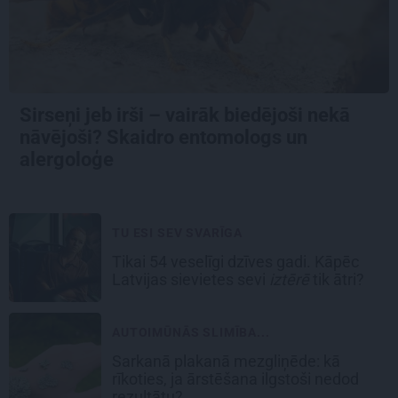
Sirseņi jeb irši – vairāk biedējoši nekā
nāvējoši? Skaidro entomologs un
alergoloģe
TU ESI SEV SVARĪGA
Tikai 54 veselīgi dzīves gadi. Kāpēc
Latvijas sievietes sevi
iztērē
tik ātri?
AUTOIMŪNĀS SLIMĪBA...
Sarkanā plakanā mezgliņēde: kā
rīkoties, ja ārstēšana ilgstoši nedod
rezultātu?