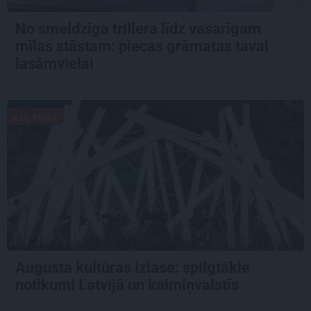
No smeldzīga trillera līdz vasarīgam
mīlas stāstam: piecas grāmatas tavai
lasāmvielai
KULTŪRA
Augusta kultūras izlase: spilgtākie
notikumi Latvijā un kaimiņvalstīs