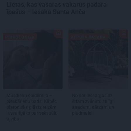
Lietas, kas vasaras vakarus padara
īpašus – iesaka Santa Anča
PSIHOLOĢIJA
ATPŪTA VASARĀ
Mūsdienu epidēmija –
No saulessarga līdz
pieskārienu bads. Kāpēc
ērtam zvilnim: stilīgi
platonisks glāsts reizēm
atradumi dārzam un
ir svarīgāks par seksuālu
pludmalei
tuvību