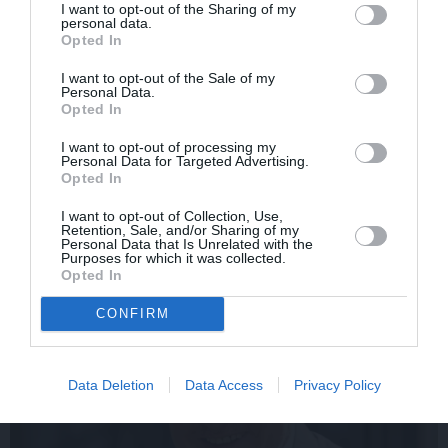
I want to opt-out of the Sharing of my
personal data.
Opted In
I want to opt-out of the Sale of my
Personal Data.
Opted In
I want to opt-out of processing my
FOTO: «Ja es šodien
CIEMOS: Kā Rukšāne
Personal Data for Targeted Advertising.
varētu satikt šo mazo
saimnieko savā lauku
Opted In
zēnu…» Dons pirms
rezidencē ar dīķi un
koncerta dalījies ļoti
stilīgo mājas bibliotēku
I want to opt-out of Collection, Use,
personiskā stāstā
Retention, Sale, and/or Sharing of my
Personal Data that Is Unrelated with the
Purposes for which it was collected.
Opted In
ZIŅAS
CONFIRM
Data Deletion
Data Access
Privacy Policy