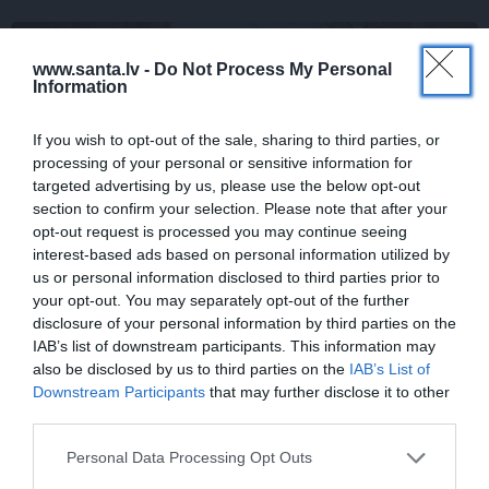
LAIKAPSTĀKĻI
www.santa.lv -
Do Not Process My Personal
Information
If you wish to opt-out of the sale, sharing to third parties, or
processing of your personal or sensitive information for
targeted advertising by us, please use the below opt-out
section to confirm your selection. Please note that after your
opt-out request is processed you may continue seeing
interest-based ads based on personal information utilized by
us or personal information disclosed to third parties prior to
Par ko latviešus šodien apskauž spāņi,
your opt-out. You may separately opt-out of the further
itāļi un vācieši? Viņi arī tagad gribētu būt
disclosure of your personal information by third parties on the
Latvijā
IAB’s list of downstream participants. This information may
also be disclosed by us to third parties on the
IAB’s List of
Downstream Participants
that may further disclose it to other
third parties.
ĢIMENE
SLAVENĪBAS
Personal Data Processing Opt Outs