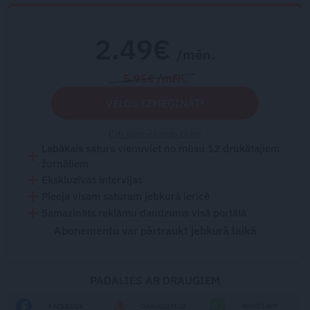
2.49€
/mēn.
5.95€ /mēn.
VĒLOS IZMĒĢINĀT!
Citi abonēšanas plāni
Labākais saturs vienuviet no mūsu 12 drukātajiem
žurnāliem
Ekskluzīvas intervijas
Pieeja visam saturam jebkurā ierīcē
Samazināts reklāmu daudzums visā portālā
Abonementu var pārtraukt jebkurā laikā
PADALIES AR DRAUGIEM
FACEBOOK
DRAUGIEM.LV
WHATSAPP