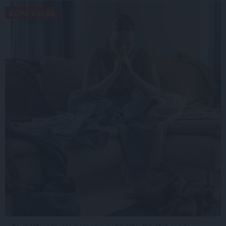
KOPĀ ZAĻĀK