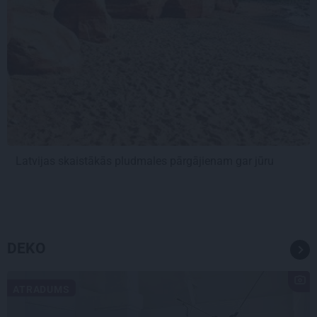
Latvijas skaistākās pludmales pārgājienam gar jūru
DEKO
ATRADUMS