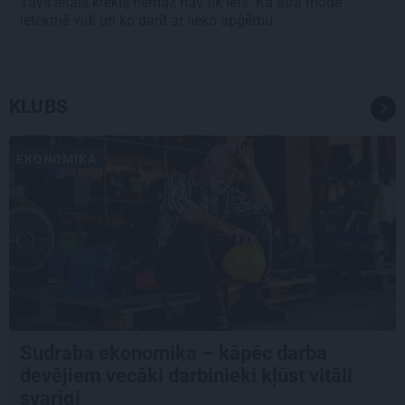
Tavs lētais krekls nemaz nav tik lēts. Kā ātrā mode
ietekmē vidi un ko darīt ar lieko apģērbu
KLUBS
EKONOMIKA
Sudraba ekonomika – kāpēc darba
devējiem vecāki darbinieki kļūst vitāli
svarīgi