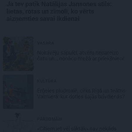
Ja tev patīk Natālijas Jansones stils:
lietas, rotas un zīmoli, ko vērts
aizņemties savai ikdienai
VASARA
Nokavēju sapulci, atvēru nepareizo
čatu un… nonācu mežā ar priekšnieci!
KULTŪRA
Ērģeles pludmalē, cirks Rīgā un teātris
Valmierā: kur doties šajās brīvdienās?
PĀRDOMĀM
«Citiem iet vēl sliktāk» nav nekāds