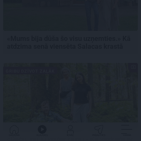
«Mums bija dūša šo visu uzņemties.» Kā
atdzima senā viensēta Salacas krastā
GRIBU DZĪVOT ZAĻĀK
GALVENĀ
KLAUSIES
IENĀC
PADALĪTIES
VAIRĀK
«Dacīt, vai tu vispār ravē?» Kā saskaņā ar