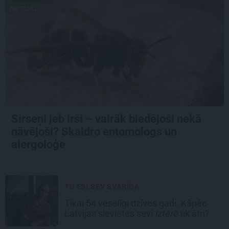
AKTUĀLI
Sirseņi jeb irši – vairāk biedējoši nekā
nāvējoši? Skaidro entomologs un
alergoloģe
TU ESI SEV SVARĪGA
Tikai 54 veselīgi dzīves gadi. Kāpēc
Latvijas sievietes sevi
iztērē
tik ātri?