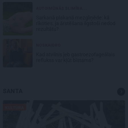
AUTOIMŪNĀS SLIMĪBA...
Sarkanā plakanā mezgliņēde: kā
rīkoties, ja ārstēšana ilgstoši nedod
rezultātu?
NOSKAIDRO
Kad atvilnis jeb gastroezofageālais
reflukss var kļūt bīstams?
SANTA
KULTŪRA