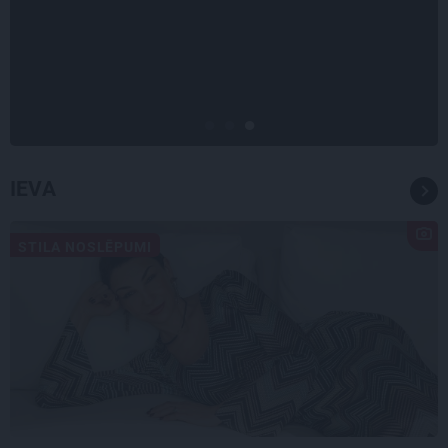
Stāsts, kas pārspēj kino
scenārijus: Kā Liepājas zēns
Volfs Ruvinskis kļuva par
Meksikas superzvaigzni
IEVA
STILA NOSLĒPUMI