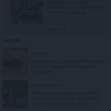
Škoda maina spēles
noteikumus: iepazīsti pilsētas
elektroauto
Epiq
LASI VĒL
AKTUĀLI
Sirseņi jeb irši – vairāk biedējoši nekā
nāvējoši? Skaidro entomologs un
alergoloģe
STIPRAIS STĀSTS
«Bērnus ar tik augstu cukura līmeni
mēdz ievest jau komā.» Madara un
Gatis par dzīvi ar dēla diabētu