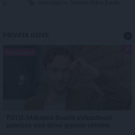
mierinājums. Skaidro Diāna Zande
PRIVĀTĀ DZĪVE
PERSONĪBAS
FOTO: Maksims Busels aizkustinoši
pateicas viņa dzīvē īpašam vīrietim