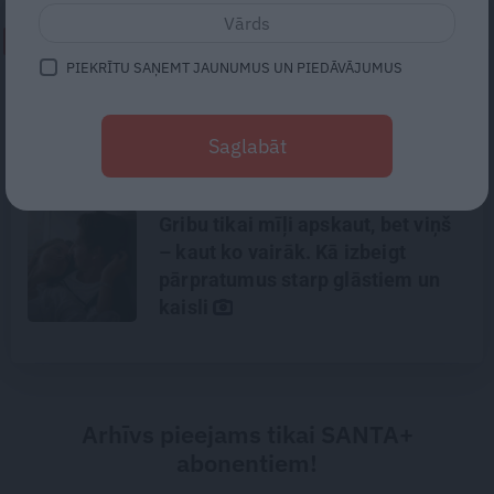
NEPALAID GARĀM!
PIEKRĪTU SAŅEMT JAUNUMUS UN PIEDĀVĀJUMUS
Kad radi kļūst sveši, bet svešie –
par ģimeni. Kāpēc
Saglabāt
asinsradniecība negarantē
mīlestību
Gribu tikai mīļi apskaut, bet viņš
– kaut ko vairāk. Kā izbeigt
pārpratumus starp glāstiem un
kaisli
Arhīvs pieejams tikai SANTA+
abonentiem!