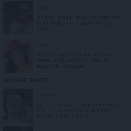
ZIŅAS
Aktierim Andrim Bērziņam miljonārs
uzdāvinājis auto. Tagad viņš grib
jaunu…
ZIŅAS
Slavenā
Tutas lietu
aktrise Liene
Sebre atklāj vienkāršu veidu, kā
iedarbināt vielmaiņu
JAUNĀKIE RAKSTI
PIEMIŅA
«Viņa gatavojās pārejai.» Slavenās
folkloristes meita atceras Helmī
Staltes dzīves izskaņu