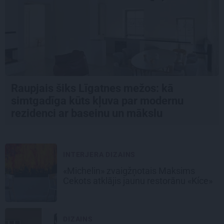
Raupjais šiks Līgatnes mežos: kā
simtgadīga kūts kļuva par modernu
rezidenci ar baseinu un mākslu
INTERJERA DIZAINS
«Michelin» zvaigžņotais Maksims
Cekots atklājis jaunu restorānu «Kíce»
DIZAINS