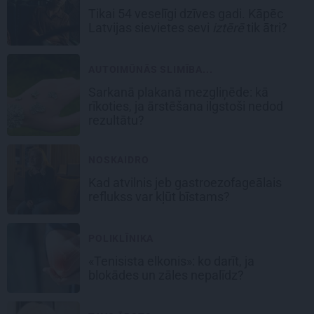
Tikai 54 veselīgi dzīves gadi. Kāpēc
Latvijas sievietes sevi
iztērē
tik ātri?
AUTOIMŪNĀS SLIMĪBA...
Sarkanā plakanā mezgliņēde: kā
rīkoties, ja ārstēšana ilgstoši nedod
rezultātu?
NOSKAIDRO
Kad atvilnis jeb gastroezofageālais
reflukss var kļūt bīstams?
POLIKLĪNIKA
«Tenisista elkonis»: ko darīt, ja
blokādes un zāles nepalīdz?