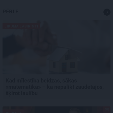
PĒRLE
LIKUMA LABIRINTI
Kad mīlestība beidzas, sākas
«matemātika» – kā nepalikt zaudētājos,
šķirot laulību