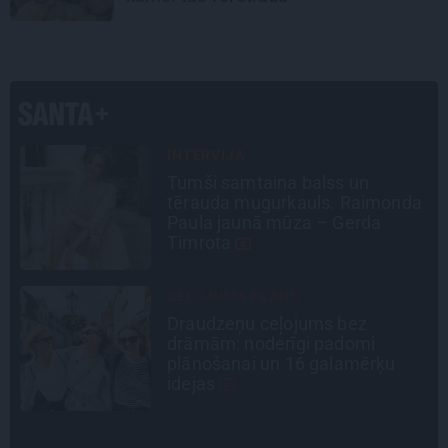
STIPRAIS STĀSTS
«Bērnus ar tik augstu cukura
a
līmeni mēdz ievest jau komā.»
Madara un Gatis par dzīvi ar dēla
diabētu
ATRADUMS
Virziens – jūra: Lauderu
ģimenes bezbēdīgi laiskā miera
osta Pūrciemā
DZĪVESSTĀSTS