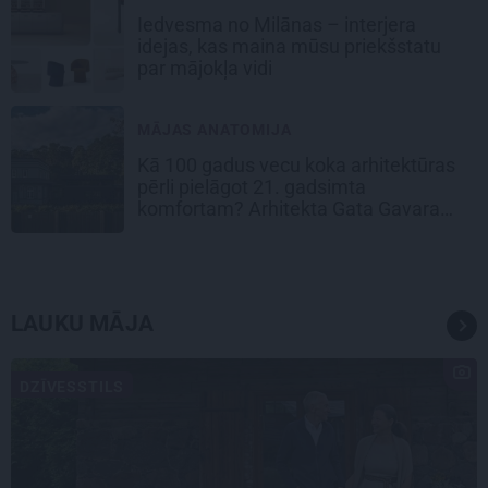
Iedvesma no Milānas – interjera
idejas, kas maina mūsu priekšstatu
par mājokļa vidi
MĀJAS ANATOMIJA
Kā 100 gadus vecu koka arhitektūras
pērli pielāgot 21. gadsimta
komfortam? Arhitekta Gata Gavara
pieredze
LAUKU MĀJA
DZĪVESSTILS