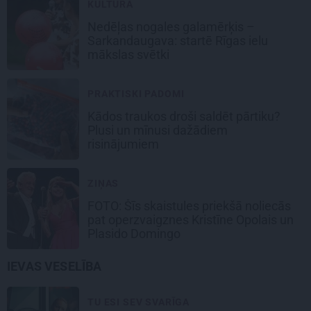
KULTŪRA
Nedēļas nogales galamērķis –
Sarkandaugava: startē Rīgas ielu
mākslas svētki
PRAKTISKI PADOMI
Kādos traukos droši saldēt pārtiku?
Plusi un mīnusi dažādiem
risinājumiem
ZIŅAS
FOTO: Šīs skaistules priekšā noliecās
pat operzvaigznes Kristīne Opolais un
Plasido Domingo
IEVAS VESELĪBA
TU ESI SEV SVARĪGA