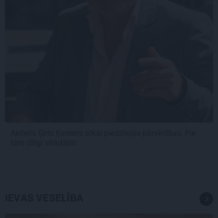
Aktieris Ģirts Ķesteris atkal piedzīvojis pārvērtības. Pie
tām cītīgi strādājis!
IEVAS VESELĪBA