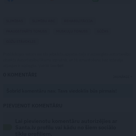
SLIMĪBAS
SLIMĪBU ABC
REHABILITĀCIJA
PAAUGSTINĀTS TONUSS
MUSKUĻU TONUSS
GŪŽAS
GŪŽU STĀVOKLIS
Publikācijas saturs vai tās jebkāda apjoma daļa ir aizsargāts autortiesību
objekts Autortiesību likuma izpratnē, un tā izmantošana bez izdevēja
atļaujas ir aizliegta. Vairāk lasi
šeit
0 KOMENTĀRI
JAUNĀKIE
Šobrīd komentāru nav. Tavs viedoklis būs pirmais!
PIEVIENOT KOMENTĀRU
Lai pievienotu komentāru autorizējies ar
Santa.lv profilu vai kādu no šiem sociālo
tīklu profiliem.