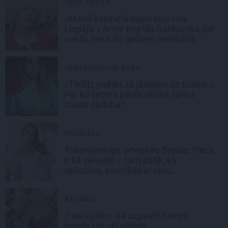
TAVS ĀRSTS
«Manā kabinetā bijusi teju visa
Liepāja.» Ārste Ingrīda Gardovska par
vairāk nekā 50 gadiem medicīnā
JAUTĀJUMI UN ATBIL...
«Tiklīdz paēdu, tā jādodas uz tualeti.»
Par ko liecina pārāk aktīva zarnu
trakta darbība?
VESELĪBA
Traumatoloģe ortopēde Breide: Plecs
ir kā sieviete – tam patīk, ka
apčubina, pastrādā ar viņu,
padarbojas, pavingro
AKTUĀLI
7 soļu plāns: kā uzpasēt nieres,
kamēr tās vēl strādā