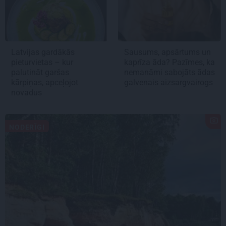
Latvijas gardākās
Sausums, apsārtums un
pieturvietas – kur
kaprīza āda? Pazīmes, ka
palutināt garšas
nemanāmi sabojāts ādas
kārpiņas, apceļojot
galvenais aizsargvairogs
novadus
NODERĪGI