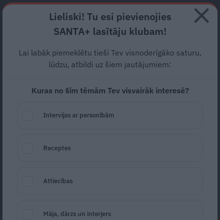
Abonē
Lieliski! Tu esi pievienojies
SANTA+ lasītāju klubam!
RECEPTES
NODERĪGI
JAUNĀKAIS
POPULĀRĀKAIS
Lai labāk piemeklētu tieši Tev visnoderīgāko saturu,
Kādos gadījumos jādodas uz
lūdzu, atbildi uz šiem jautājumiem:
konsultāciju
pie
Kuras no šīm tēmām Tev visvairāk interesē?
rehabilitologa
?
Intervijas ar personībām
SLIMĪBAS
04.09.2018
Receptes
Ērika Bērziņa
erika.berzina@santa.lv
Attiecības
Māja, dārzs un interjers