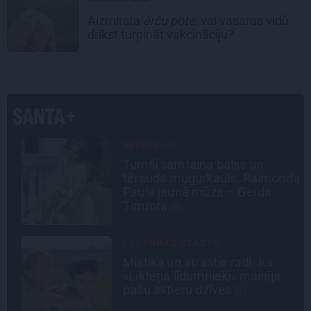
Aizmirsta
ērču pote
: vai vasaras vidū
drīkst turpināt vakcināciju?
INTERVIJA
Tumši samtaina balss un
ā
tērauda mugurkauls. Raimonda
i
Paula jaunā mūza – Gerda
Timrota
LEĢENDAS STĀSTS
Mistika un atrastie radi. Kā
«Likteņa līdumnieki» mainīja
n
pašu aktieru dzīves