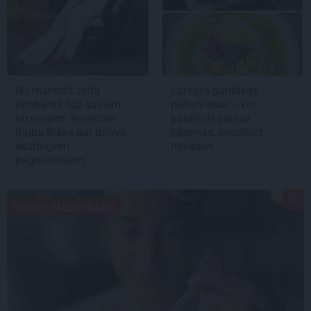
No mantotā zelta
Latvijas gardākās
lombardā līdz saviem
pieturvietas – kur
biznesiem. Investore
palutināt garšas
Baiba Blāķe par dzīves
kārpiņas, apceļojot
skarbajiem
novadus
pagriezieniem
SKAISTUMKOPŠANA