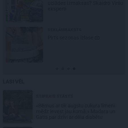
uzlādes izmaksas? Skaidro Viršu
eksperti
REKLĀMRAKSTS
Pirts sezonas izlase
LASI VĒL
STIPRAIS STĀSTS
«Bērnus ar tik augstu cukura līmeni
mēdz ievest jau komā.» Madara un
Gatis par dzīvi ar dēla diabētu