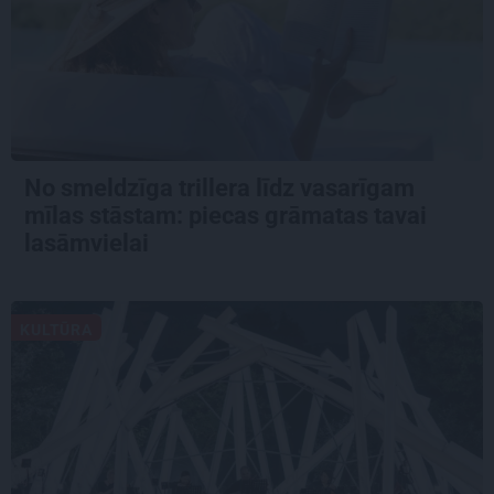
No smeldzīga trillera līdz vasarīgam
mīlas stāstam: piecas grāmatas tavai
lasāmvielai
KULTŪRA