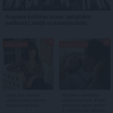
Augusta kultūras izlase: spilgtākie
notikumi Latvijā un kaimiņvalstīs
LIETU TOPS
PSIHOLOĢIJA
Lietas, kas vasaras
Mūsdienu epidēmija –
vakarus padara īpašus –
pieskārienu bads. Kāpēc
iesaka Santa Anča
platonisks glāsts reizēm
ir svarīgāks par seksuālu