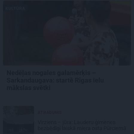
KULTŪRA
Nedēļas nogales galamērķis –
Sarkandaugava: startē Rīgas ielu
mākslas svētki
ATRADUMS
Virziens – jūra: Lauderu ģimenes
bezbēdīgi laiskā miera osta Pūrciemā