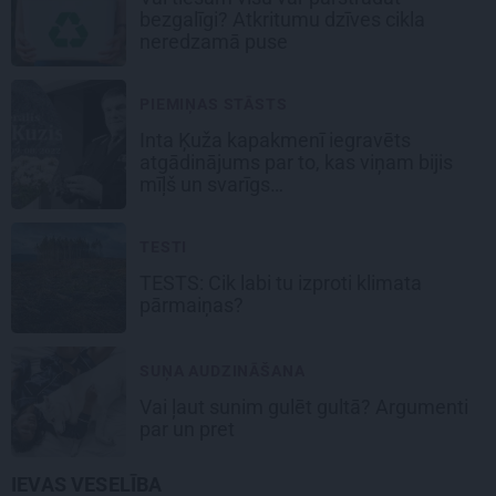
bezgalīgi? Atkritumu dzīves cikla
neredzamā puse
PIEMIŅAS STĀSTS
Inta Ķuža kapakmenī iegravēts
atgādinājums par to, kas viņam bijis
mīļš un svarīgs…
TESTI
TESTS: Cik labi tu izproti klimata
pārmaiņas?
SUŅA AUDZINĀŠANA
Vai ļaut sunim gulēt gultā? Argumenti
par un pret
IEVAS VESELĪBA