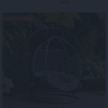
tuvību
ATPŪTA VASARĀ