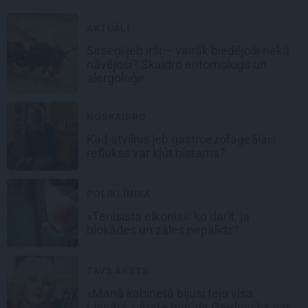
AKTUĀLI
Sirseņi jeb irši – vairāk biedējoši nekā
nāvējoši? Skaidro entomologs un
alergoloģe
NOSKAIDRO
Kad atvilnis jeb gastroezofageālais
reflukss var kļūt bīstams?
POLIKLĪNIKA
«Tenisista elkonis»: ko darīt, ja
blokādes un zāles nepalīdz?
TAVS ĀRSTS
«Manā kabinetā bijusi teju visa
Liepāja.» Ārste Ingrīda Gardovska par