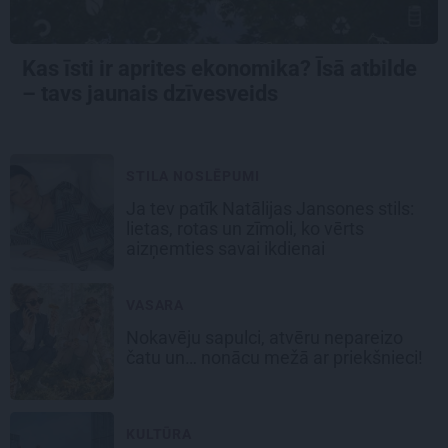
Kas īsti ir aprites ekonomika? Īsā atbilde
– tavs jaunais dzīvesveids
STILA NOSLĒPUMI
Ja tev patīk Natālijas Jansones stils:
lietas, rotas un zīmoli, ko vērts
aizņemties savai ikdienai
VASARA
Nokavēju sapulci, atvēru nepareizo
čatu un… nonācu mežā ar priekšnieci!
KULTŪRA