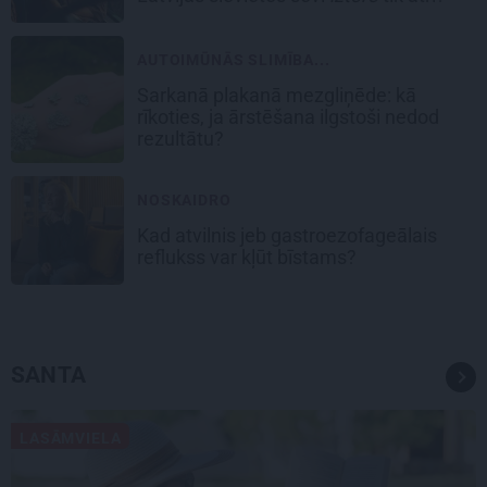
AUTOIMŪNĀS SLIMĪBA...
Sarkanā plakanā mezgliņēde: kā
rīkoties, ja ārstēšana ilgstoši nedod
rezultātu?
NOSKAIDRO
Kad atvilnis jeb gastroezofageālais
reflukss var kļūt bīstams?
SANTA
LASĀMVIELA