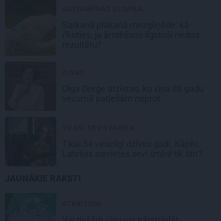
AUTOIMŪNĀS SLIMĪBA...
Sarkanā plakanā mezgliņēde: kā
rīkoties, ja ārstēšana ilgstoši nedod
rezultātu?
ZIŅAS
Olga Dreģe atzīstas, ko viņa 88 gadu
vecumā patiešām neprot
TU ESI SEV SVARĪGA
Tikai 54 veselīgi dzīves gadi. Kāpēc
Latvijas sievietes sevi
iztērē
tik ātri?
JAUNĀKIE RAKSTI
ATKRITUMI
Vai tiešām visu var pārstrādāt