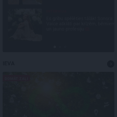
INTERVIJA
Es gribu spēlēties tālāk! Sonora
Vaice atklāti par krīzēm, bērniem
un jauno profesiju
IEVA
DOMĀT ZAĻI