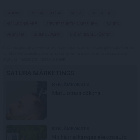
PADOMI
INTĪMĀ VESELĪBA
SEKSS
INJEKCIJAS
HIALURONSKĀBE
SIEVIETES INTĪMĀ VESELĪBA
BAUDA
ORGASMS
GINEKOLOĢIJA
URĪNA NESATURĒŠANA
Publikācijas saturs vai tās jebkāda apjoma daļa ir aizsargāts autortiesību
objekts Autortiesību likuma izpratnē, un tā izmantošana bez izdevēja
atļaujas ir aizliegta. Vairāk lasi
šeit
SATURA MĀRKETINGS
REKLĀMRAKSTS
Matu otrais cēliens
REKLĀMRAKSTS
No kā ir atkarīgas elektroauto