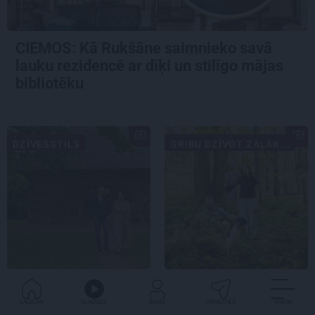
CIEMOS: Kā Rukšāne saimnieko savā
lauku rezidencē ar dīķi un stilīgo mājas
bibliotēku
DZĪVESSTILS
GRIBU DZĪVOT ZAĻĀK...
«Mums bija dūša šo visu
«Dacīt, vai tu vispār
uzņemties.» Kā atdzima
ravē?» Kā saskaņā ar
GALVENĀ
KLAUSIES
IENĀC
PADALĪTIES
VAIRĀK
senā viensēta Salacas
dabu saimnieko