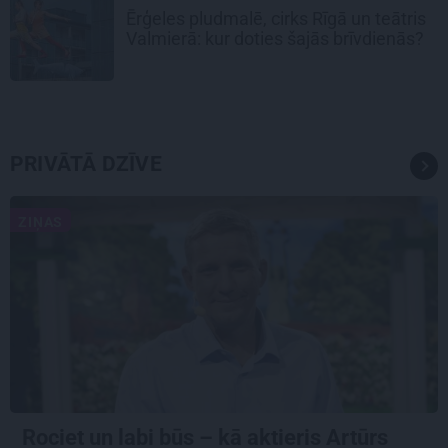
Ērģeles pludmalē, cirks Rīgā un teātris
Valmierā: kur doties šajās brīvdienās?
PRIVĀTĀ DZĪVE
ZIŅAS
Rociet un labi būs – kā aktieris Artūrs