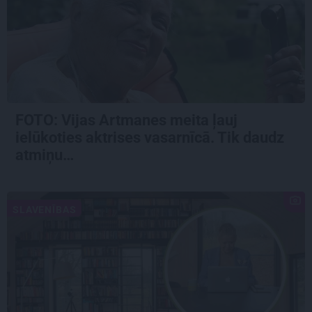
FOTO:
Vijas Artmanes meita
ļauj
ielūkoties aktrises vasarnīcā. Tik daudz
atmiņu…
SLAVENĪBAS