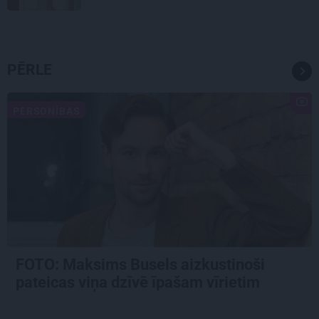
PĒRLE
PERSONĪBAS
FOTO: Maksims Busels aizkustinoši
pateicas viņa dzīvē īpašam vīrietim