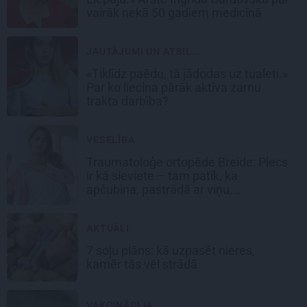
vairāk nekā 50 gadiem medicīnā
JAUTĀJUMI UN ATBIL...
«Tiklīdz paēdu, tā jādodas uz tualeti.»
Par ko liecina pārāk aktīva zarnu
trakta darbība?
VESELĪBA
Traumatoloģe ortopēde Breide: Plecs
ir kā sieviete – tam patīk, ka
apčubina, pastrādā ar viņu,
padarbojas, pavingro
AKTUĀLI
7 soļu plāns: kā uzpasēt nieres,
kamēr tās vēl strādā
VAKCINĀCIJA