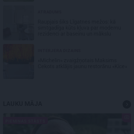
ATRADUMS
Raupjais šiks Līgatnes mežos: kā
simtgadīga kūts kļuva par modernu
rezidenci ar baseinu un mākslu
INTERJERA DIZAINS
«Michelin» zvaigžņotais Maksims
Cekots atklājis jaunu restorānu «Kíce»
LAUKU MĀJA
PIEMIŅAS STĀSTS