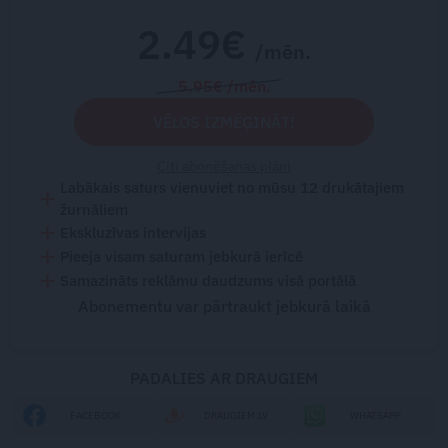
2.49€
/mēn.
5.95€ /mēn.
VĒLOS IZMĒĢINĀT!
Citi abonēšanas plāni
Labākais saturs vienuviet no mūsu 12 drukātajiem
žurnāliem
Ekskluzīvas intervijas
Pieeja visam saturam jebkurā ierīcē
Samazināts reklāmu daudzums visā portālā
Abonementu var pārtraukt jebkurā laikā
PADALIES AR DRAUGIEM
FACEBOOK
DRAUGIEM.LV
WHATSAPP