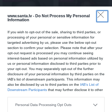
www.santa.lv -
Do Not Process My Personal
Information
If you wish to opt-out of the sale, sharing to third parties, or
processing of your personal or sensitive information for
targeted advertising by us, please use the below opt-out
section to confirm your selection. Please note that after your
Sēru vēsts: Meksikā miris
Olga Dreģe atzīstas, ko
opt-out request is processed you may continue seeing
populārais mūzikas
viņa 88 gadu vecumā
interest-based ads based on personal information utilized by
apskatnieks Klāss Vāvere
patiešām neprot
us or personal information disclosed to third parties prior to
your opt-out. You may separately opt-out of the further
disclosure of your personal information by third parties on the
IAB’s list of downstream participants. This information may
ASTROLOĢIJA
also be disclosed by us to third parties on the
IAB’s List of
Downstream Participants
that may further disclose it to other
third parties.
Personal Data Processing Opt Outs