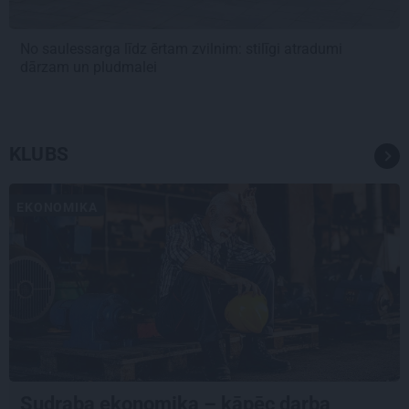
No saulessarga līdz ērtam zvilnim: stilīgi atradumi
dārzam un pludmalei
KLUBS
EKONOMIKA
Sudraba ekonomika – kāpēc darba