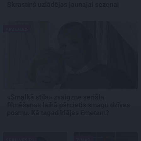
Skrastiņš uzlādējas jaunajai sezonai
ĀRZEMĒS
«Smalkā stila» zvaigzne seriāla
filmēšanas laikā pārcietis smagu dzīves
posmu. Kā tagad klājas Emetam?
SĒRU VĒSTS
ZIŅAS