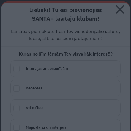
Abonē
Lieliski! Tu esi pievienojies
SANTA+ lasītāju klubam!
RECEPTES
NODERĪGI
JAUNĀKAIS
POPULĀRĀKAIS
Lai labāk piemeklētu tieši Tev visnoderīgāko saturu,
Intīmās špricītes –
gan
lūdzu, atbildi uz šiem jautājumiem:
baudai, gan veselībai! Kā
Kuras no šīm tēmām Tev visvairāk interesē?
darbojas maksts filleri?
Intervijas ar personībām
PADOMI
28.03.2024
Receptes
Evija Pozņaka
Attiecības
Māja, dārzs un interjers