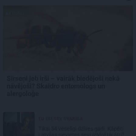
AKTUĀLI
Sirseņi jeb irši – vairāk biedējoši nekā
nāvējoši? Skaidro entomologs un
alergoloģe
TU ESI SEV SVARĪGA
Tikai 54 veselīgi dzīves gadi. Kāpēc
Latvijas sievietes sevi
iztērē
tik ātri?