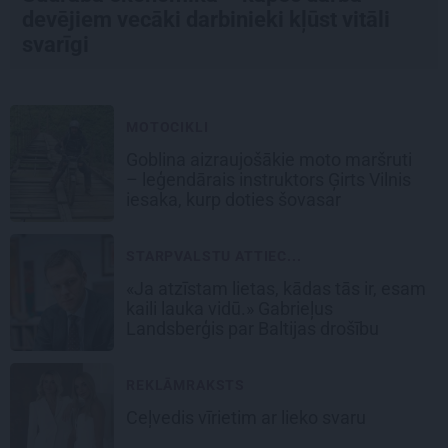
devējiem vecāki darbinieki kļūst vitāli
svarīgi
MOTOCIKLI
Goblina aizraujošākie moto maršruti
– leģendārais instruktors Ģirts Vilnis
iesaka, kurp doties šovasar
STARPVALSTU ATTIEC...
«Ja atzīstam lietas, kādas tās ir, esam
kaili lauka vidū.» Gabrieļus
Landsberģis par Baltijas drošību
REKLĀMRAKSTS
Ceļvedis vīrietim ar lieko svaru