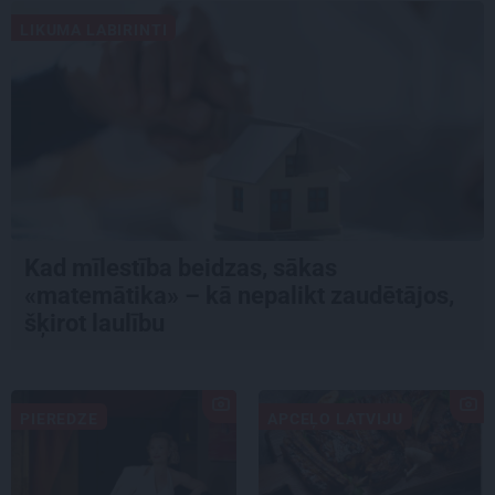
LIKUMA LABIRINTI
Kad mīlestība beidzas, sākas
«matemātika» – kā nepalikt zaudētājos,
šķirot laulību
PIEREDZE
APCEĻO LATVIJU