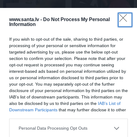
www.santa.lv -
Do Not Process My Personal
Information
«Viņa gatavojās pārejai.»
FOTO: Šīs skaistules
Slavenās folkloristes
priekšā noliecās pat
meita atceras Helmī
operzvaigznes Kristīne
If you wish to opt-out of the sale, sharing to third parties, or
Staltes dzīves izskaņu
Opolais un Plasido
processing of your personal or sensitive information for
Domingo
targeted advertising by us, please use the below opt-out
section to confirm your selection. Please note that after your
opt-out request is processed you may continue seeing
interest-based ads based on personal information utilized by
PERSONĪBAS
us or personal information disclosed to third parties prior to
your opt-out. You may separately opt-out of the further
disclosure of your personal information by third parties on the
IAB’s list of downstream participants. This information may
also be disclosed by us to third parties on the
IAB’s List of
Downstream Participants
that may further disclose it to other
third parties.
Personal Data Processing Opt Outs