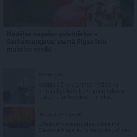
Nedēļas nogales galamērķis –
Sarkandaugava: startē Rīgas ielu
mākslas svētki
ATRADUMS
Raupjais šiks Līgatnes mežos: kā
simtgadīga kūts kļuva par modernu
rezidenci ar baseinu un mākslu
INTERJERA DIZAINS
«Michelin» zvaigžņotais Maksims
Cekots atklājis jaunu restorānu «Kíce»