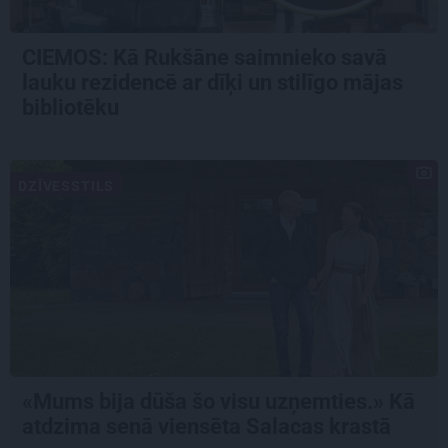
CIEMOS: Kā Rukšāne saimnieko savā
lauku rezidencē ar dīķi un stilīgo mājas
bibliotēku
DZĪVESSTILS
«Mums bija dūša šo visu uzņemties.» Kā
atdzima senā viensēta Salacas krastā