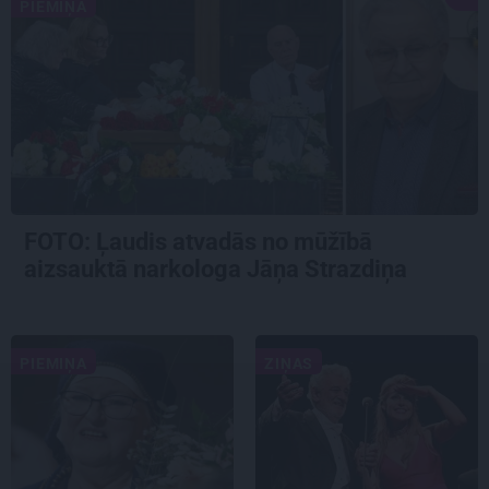
PIEMIŅA
FOTO: Ļaudis atvadās no mūžībā
aizsauktā narkologa Jāņa Strazdiņa
PIEMIŅA
ZIŅAS