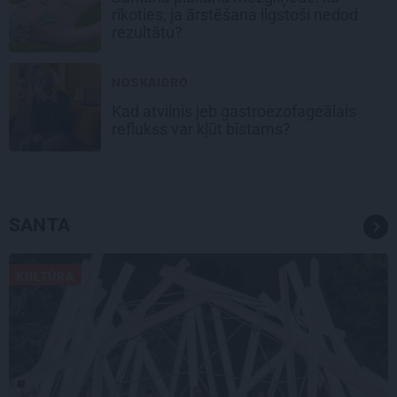
rīkoties, ja ārstēšana ilgstoši nedod
rezultātu?
NOSKAIDRO
Kad atvilnis jeb gastroezofageālais
reflukss var kļūt bīstams?
SANTA
KULTŪRA