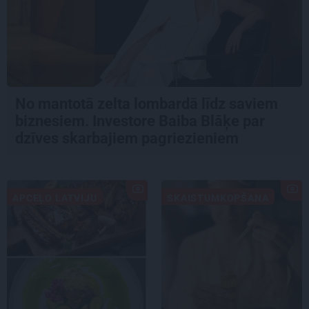
No mantotā zelta lombardā līdz saviem
biznesiem. Investore Baiba Blāķe par
dzīves skarbajiem pagriezieniem
APCEĻO LATVIJU
SKAISTUMKOPŠANA