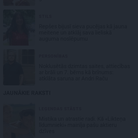
STILS
Repšes bijusī sieva pucējas kā jauna
meitene un atklāj sava lieliskā
auguma noslēpumu
PERSONĪBAS
Noklusētās dzimtas saites, attiecības
ar brāli un 7. bērns kā brīnums:
atklāta saruna ar Andri Raču
JAUNĀKIE RAKSTI
LEĢENDAS STĀSTS
Mistika un atrastie radi. Kā «Likteņa
līdumnieki» mainīja pašu aktieru
dzīves