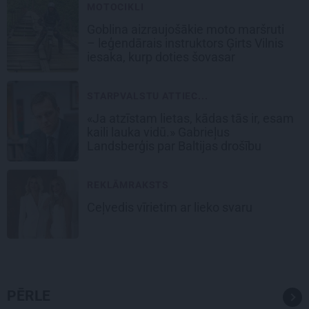
MOTOCIKLI
Goblina aizraujošākie moto maršruti
– leģendārais instruktors Ģirts Vilnis
iesaka, kurp doties šovasar
STARPVALSTU ATTIEC...
«Ja atzīstam lietas, kādas tās ir, esam
kaili lauka vidū.» Gabrieļus
Landsberģis par Baltijas drošību
REKLĀMRAKSTS
Ceļvedis vīrietim ar lieko svaru
PĒRLE