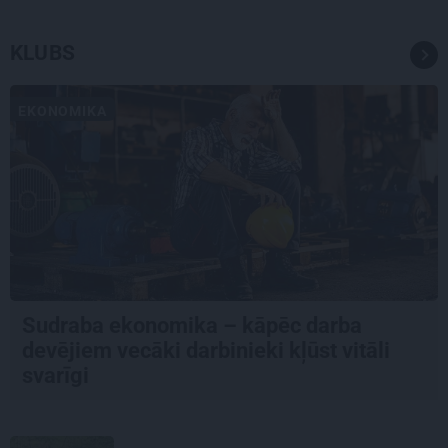
KLUBS
EKONOMIKA
Sudraba ekonomika – kāpēc darba
devējiem vecāki darbinieki kļūst vitāli
svarīgi