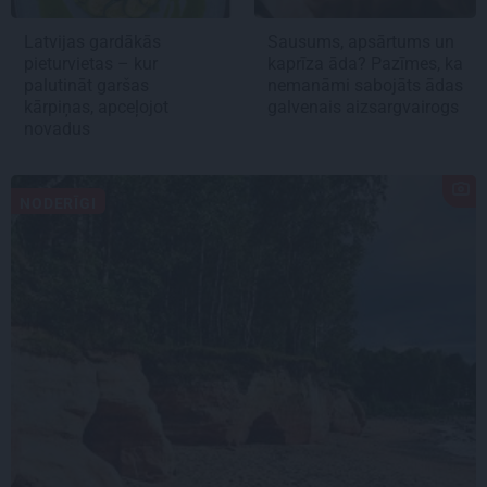
Latvijas gardākās
Sausums, apsārtums un
pieturvietas – kur
kaprīza āda? Pazīmes, ka
palutināt garšas
nemanāmi sabojāts ādas
kārpiņas, apceļojot
galvenais aizsargvairogs
novadus
NODERĪGI