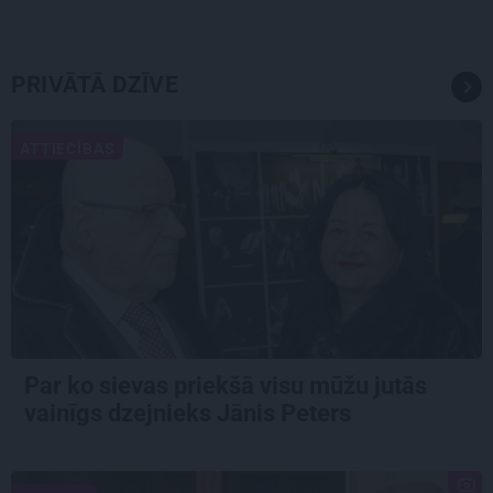
PRIVĀTĀ DZĪVE
ATTIECĪBAS
Par ko sievas priekšā visu mūžu jutās
vainīgs dzejnieks Jānis Peters