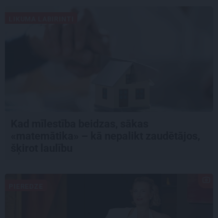
LIKUMA LABIRINTI
Kad mīlestība beidzas, sākas
«matemātika» – kā nepalikt zaudētājos,
šķirot laulību
PIEREDZE