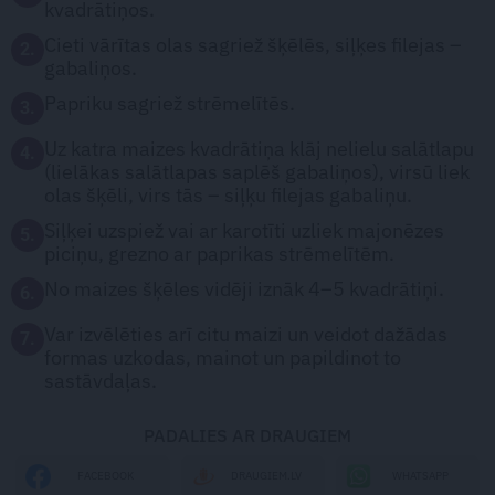
kvadrātiņos.
Cieti vārītas olas sagriež šķēlēs, siļķes filejas –
2.
gabaliņos.
Papriku sagriež strēmelītēs.
3.
Uz katra maizes kvadrātiņa klāj nelielu salātlapu
4.
(lielākas salātlapas saplēš gabaliņos), virsū liek
olas šķēli, virs tās – siļķu filejas gabaliņu.
Siļķei uzspiež vai ar karotīti uzliek majonēzes
5.
piciņu, grezno ar paprikas strēmelītēm.
No maizes šķēles vidēji iznāk 4–5 kvadrātiņi.
6.
Var izvēlēties arī citu maizi un veidot dažādas
7.
formas uzkodas, mainot un papildinot to
sastāvdaļas.
PADALIES AR DRAUGIEM
WHATSAPP
FACEBOOK
DRAUGIEM.LV