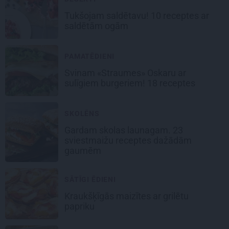
Tukšojam saldētavu! 10 receptes ar
saldētām ogām
PAMATĒDIENI
Svinam «Straumes» Oskaru ar
sulīgiem burgeriem
! 18 receptes
SKOLĒNS
Gardam skolas launagam.
23
sviestmaižu receptes dažādām
gaumēm
SĀTĪGI ĒDIENI
Kraukšķīgās maizītes
ar grilētu
papriku