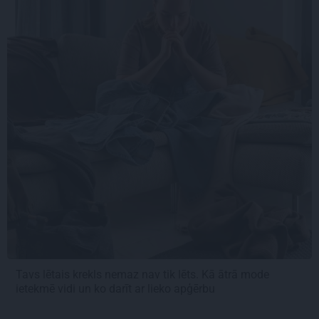
Tavs lētais krekls nemaz nav tik lēts. Kā ātrā mode
ietekmē vidi un ko darīt ar lieko apģērbu