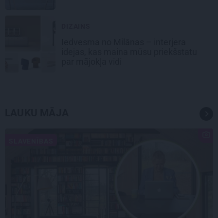
DIZAINS
Iedvesma no Milānas – interjera
idejas, kas maina mūsu priekšstatu
par mājokļa vidi
LAUKU MĀJA
SLAVENĪBAS