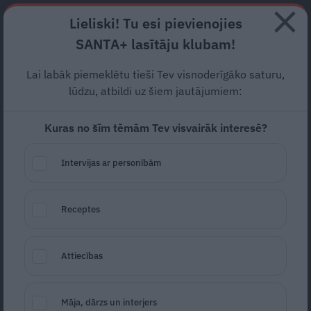
Abonē
Lieliski! Tu esi pievienojies
SANTA+ lasītāju klubam!
RECEPTES
NODERĪGI
JAUNĀKAIS
POPULĀRĀKAIS
Lai labāk piemeklētu tieši Tev visnoderīgāko saturu,
lūdzu, atbildi uz šiem jautājumiem:
Kuras no šīm tēmām Tev visvairāk interesē?
Nelielas uzkodas ar siļķi un
olu
Intervijas ar personībām
DEVIŅDESMITO MODES ĒDIENI
12.10.2017
Receptes
Attiecības
Māja, dārzs un interjers