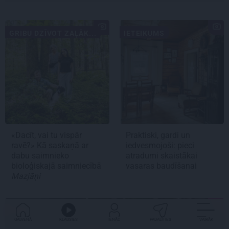
GRIBU DZĪVOT ZAĻĀK...
IETEIKUMS
«Dacīt, vai tu vispār
Praktiski, gardi un
ravē?» Kā saskaņā ar
iedvesmojoši: pieci
dabu saimnieko
atradumi skaistākai
bioloģiskajā saimniecībā
vasaras baudīšanai
Mazjāņi
MĀJA
GALVENĀ
KLAUSIES
IENĀC
PADALĪTIES
VAIRĀK