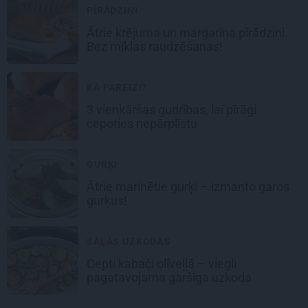
PĪRĀDZIŅI
Ātrie krējuma un margarīna
pīrādziņi
.
Bez mīklas raudzēšanas!
KĀ PAREIZI?
3 vienkāršas gudrības, lai
pīrāgi
cepoties nepārplīstu
GURĶI
Ātrie
marinētie gurķi
– izmanto garos
gurķus!
SĀĻĀS UZKODAS
Cepti
kabači olīveļļā
– viegli
pagatavojama garšīga uzkoda