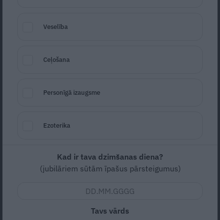
Veselība
Ceļošana
Nelielas uzkodas ar siļķi un olu recepte
Seko
Santa.lv Google
Personīgā izaugsme
Zema
Lēti
Ezoterika
Kad ir tava dzimšanas diena?
Nav vērtējuma
(jubilāriem sūtām īpašus pārsteigumus)
Tradicionālu garšu apvienojums elegantā izpildījumā.
Tavs vārds