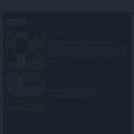
CEĻOJUMA PLĀNS
Draudzeņu ceļojums bez
ā
drāmām: noderīgi padomi
i
plānošanai un 16 galamērķu
idejas
INTERVIJA
«Nevajag kalnos tēlot varoņus!
a
Tie ātri noliks pie vietas.»
Alpīnists Atis Plakans, kurš
pieredzējis biedra bojāeju
INTERVIJA
Tumši samtaina balss un
tērauda mugurkauls. Raimonda