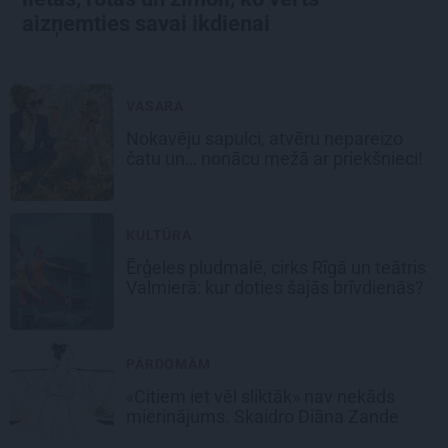
aizņemties savai ikdienai
VASARA
Nokavēju sapulci, atvēru nepareizo
čatu un… nonācu mežā ar priekšnieci!
KULTŪRA
Ērģeles pludmalē, cirks Rīgā un teātris
Valmierā: kur doties šajās brīvdienās?
PĀRDOMĀM
«Citiem iet vēl sliktāk» nav nekāds
mierinājums. Skaidro Diāna Zande