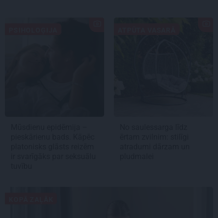
PSIHOLOĢIJA
ATPŪTA VASARĀ
Mūsdienu epidēmija –
No saulessarga līdz
pieskārienu bads. Kāpēc
ērtam zvilnim: stilīgi
platonisks glāsts reizēm
atradumi dārzam un
ir svarīgāks par seksuālu
pludmalei
tuvību
KOPĀ ZAĻĀK