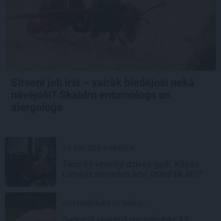
Sirseņi jeb irši – vairāk biedējoši nekā
nāvējoši? Skaidro entomologs un
alergoloģe
TU ESI SEV SVARĪGA
Tikai 54 veselīgi dzīves gadi. Kāpēc
Latvijas sievietes sevi
iztērē
tik ātri?
AUTOIMŪNĀS SLIMĪBA...
Sarkanā plakanā mezgliņēde: kā