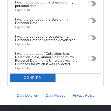
I want to opt-out of the Sharing of my
personal data.
Opted In
I want to opt-out of the Sale of my
Personal Data.
Opted In
I want to opt-out of processing my
Personal Data for Targeted Advertising.
Opted In
FOTO: Maksims Busels aizkustinoši pateicas viņa dzīvē
I want to opt-out of Collection, Use,
īpašam vīrietim
Retention, Sale, and/or Sharing of my
Personal Data that Is Unrelated with the
Purposes for which it was collected.
Opted In
CONFIRM
IEVAS VESELĪBA
Data Deletion
Data Access
Privacy Policy
AKTUĀLI