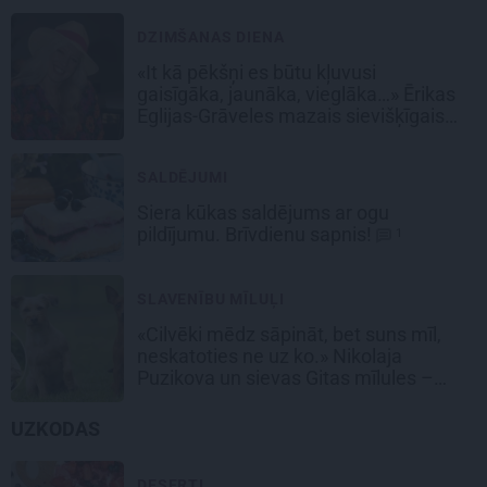
DZIMŠANAS DIENA
«It kā pēkšņi es būtu kļuvusi
gaisīgāka, jaunāka, vieglāka…» Ērikas
Eglijas-Grāveles mazais sievišķīgais
noslēpums
SALDĒJUMI
Siera kūkas
saldējums
ar ogu
pildījumu. Brīvdienu sapnis!
1
SLAVENĪBU MĪLUĻI
«Cilvēki mēdz sāpināt, bet suns mīl,
neskatoties ne uz ko.» Nikolaja
Puzikova un sievas Gitas mīlules –
Faira un Late
UZKODAS
DESERTI