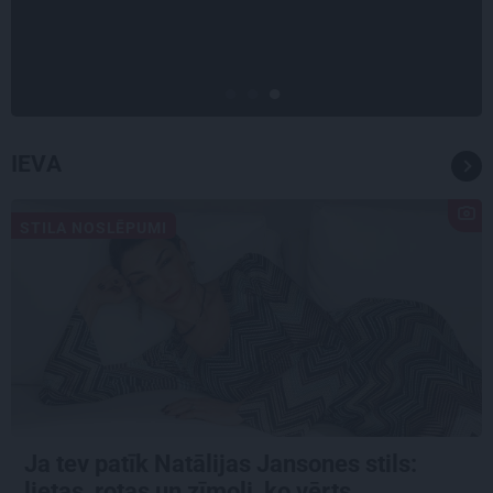
Paula jaunā mūza – Gerda
Timrota
IEVA
STILA NOSLĒPUMI
Ja tev patīk Natālijas Jansones stils:
lietas, rotas un zīmoli, ko vērts