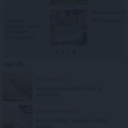
REKLĀMRAKSTS
Pirts sezonas izlase
LASI VĒL
PLĀTSMAIZES
Ātrā drumstalu
plātsmaize
ar
ievārījumu
UZKODAS UN SALĀTI
Ātri un efektīgi:
uzkodas svētku
galdam