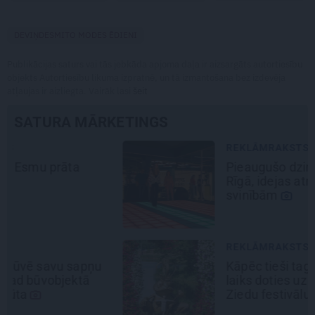
DEVIŅDESMITO MODES ĒDIENI
Publikācijas saturs vai tās jebkāda apjoma daļa ir aizsargāts autortiesību
objekts Autortiesību likuma izpratnē, un tā izmantošana bez izdevēja
atļaujas ir aizliegta. Vairāk lasi
šeit
SATURA MĀRKETINGS
REKLĀMRAKSTS
Pieaugušo dzimšanas diena
Rīgā, idejas atmiņā paliekošām
svinībām
REKLĀMRAKSTS
Kāpēc tieši tagad ir labākais
laiks doties uz Pakrojas muižas
Ziedu festivālu?