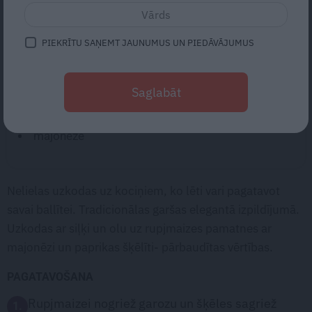
SASTĀVDAĻAS:
šķēlēs sagriezta rupjmaize
PIEKRĪTU SAŅEMT JAUNUMUS UN PIEDĀVĀJUMUS
nelielas salātlapas
vārītas olas
Saglabāt
siļķu filejas
sarkanā paprika
majonēze
Nelielas uzkodas uz kociņiem, ko lēti vari pagatavot
savai ballītei. Tradicionālas garšas elegantā izpildījumā.
Uzkodas ar siļķi un olu uz rupjmaizes pamatnes ar
majonēzi un paprikas šķēlīti- pārbaudītas vērtības.
PAGATAVOŠANA
Rupjmaizei nogriež garozu un šķēles sagriež
1.