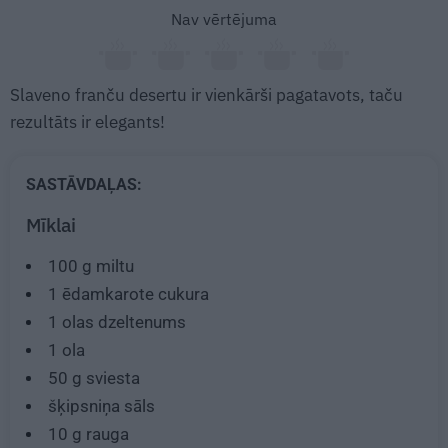
Nav vērtējuma
Slaveno franču desertu ir vienkārši pagatavots, taču
rezultāts ir elegants!
SASTĀVDAĻAS:
Mīklai
100 g
miltu
1 ēdamkarote
cukura
1
olas dzeltenums
1
ola
50 g
sviesta
šķipsniņa sāls
10 g
rauga