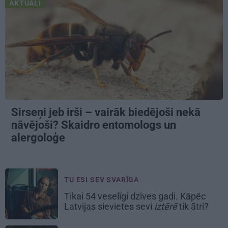
AKTUĀLI
Sirseņi jeb irši – vairāk biedējoši nekā
nāvējoši? Skaidro entomologs un
alergoloģe
TU ESI SEV SVARĪGA
Tikai 54 veselīgi dzīves gadi. Kāpēc
Latvijas sievietes sevi
iztērē
tik ātri?