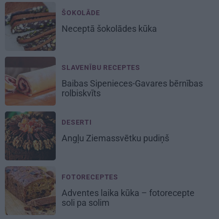
ŠOKOLĀDE
Neceptā
šokolādes kūka
SLAVENĪBU RECEPTES
Baibas Sipenieces-Gavares bērnības
rolbiskvīts
DESERTI
Angļu
Ziemassvētku pudiņš
FOTORECEPTES
Adventes laika
kūka – fotorecepte
soli pa solim