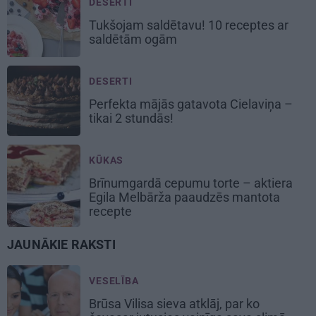
DESERTI
Tukšojam saldētavu! 10 receptes ar
saldētām ogām
DESERTI
Perfekta mājās gatavota
Cielaviņa
–
tikai 2 stundās!
KŪKAS
Brīnumgardā
cepumu torte
– aktiera
Egila Melbārža paaudzēs mantota
recepte
JAUNĀKIE RAKSTI
VESELĪBA
Brūsa Vilisa sieva atklāj, par ko