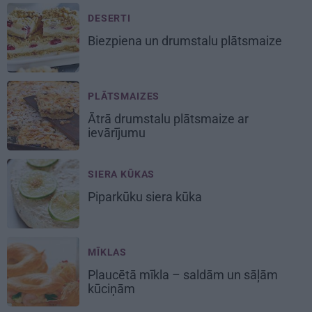
DESERTI
Biezpiena un drumstalu
plātsmaize
PLĀTSMAIZES
Ātrā drumstalu
plātsmaize
ar
ievārījumu
SIERA KŪKAS
Piparkūku
siera kūka
MĪKLAS
Plaucētā mīkla
– saldām un sāļām
kūciņām