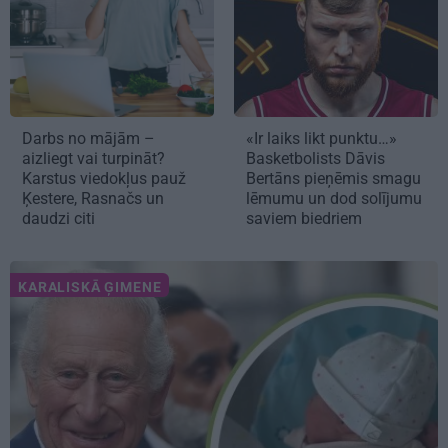
Darbs no mājām –
«Ir laiks likt punktu…»
aizliegt vai turpināt?
Basketbolists Dāvis
Karstus viedokļus pauž
Bertāns pieņēmis smagu
Ķestere, Rasnačs un
lēmumu un dod solījumu
daudzi citi
saviem biedriem
KARALISKĀ ĢIMENE