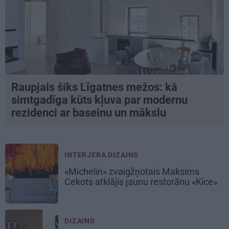
Raupjais šiks Līgatnes mežos: kā
simtgadīga kūts kļuva par modernu
rezidenci ar baseinu un mākslu
INTERJERA DIZAINS
«Michelin» zvaigžņotais Maksims
Cekots atklājis jaunu restorānu «Kíce»
DIZAINS