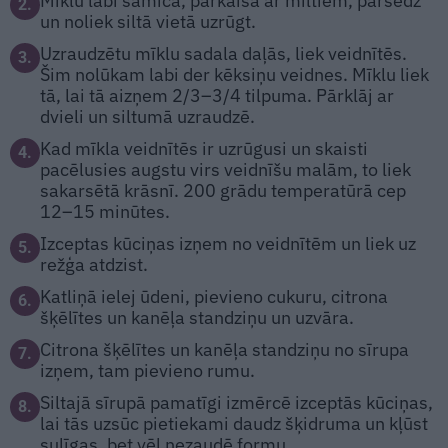
Mīklu labi samīca, pārkaisa ar miltiem, pārsedz
2.
un noliek siltā vietā uzrūgt.
Uzraudzētu mīklu sadala daļās, liek veidnītēs.
3.
Šim nolūkam labi der kēksiņu veidnes. Mīklu liek
tā, lai tā aizņem 2/3–3/4 tilpuma. Pārklāj ar
dvieli un siltumā uzraudzē.
Kad mīkla veidnītēs ir uzrūgusi un skaisti
4.
pacēlusies augstu virs veidnīšu malām, to liek
sakarsētā krāsnī. 200 grādu temperatūrā cep
12–15 minūtes.
Izceptas kūciņas izņem no veidnītēm un liek uz
5.
režģa atdzist.
Katliņā ielej ūdeni, pievieno cukuru, citrona
6.
šķēlītes un kanēļa standziņu un uzvāra.
Citrona šķēlītes un kanēļa standziņu no sīrupa
7.
izņem, tam pievieno rumu.
Siltajā sīrupā pamatīgi izmērcē izceptās ­kūciņas,
8.
lai tās uzsūc pietiekami daudz šķidruma un kļūst
sulīgas, bet vēl nezaudē formu.