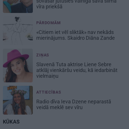
šovasar jutusies vainīga sava slimā
vīra priekšā
PĀRDOMĀM
«Citiem iet vēl sliktāk» nav nekāds
mierinājums. Skaidro Diāna Zande
ZIŅAS
Slavenā Tuta aktrise Liene Sebre
atklāj vienkāršu veidu, kā iedarbināt
vielmaiņu
ATTIECĪBAS
Radio dīva Ieva Dzene neparastā
veidā meklē sev vīru
KŪKAS