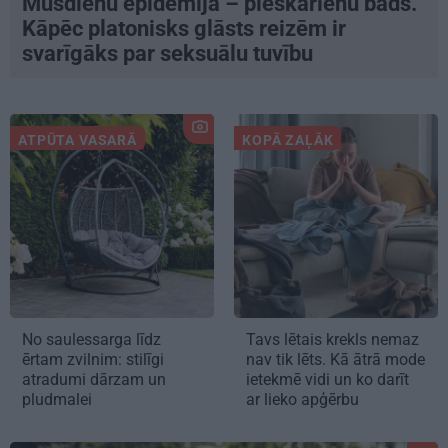
Mūsdienu epidēmija – pieskārienu bads.
Kāpēc platonisks glāsts reizēm ir
svarīgāks par seksuālu tuvību
ATPŪTA VASARĀ
KOPĀ ZAĻĀK
No saulessarga līdz
Tavs lētais krekls nemaz
ērtam zvilnim: stilīgi
nav tik lēts. Kā ātrā mode
atradumi dārzam un
ietekmē vidi un ko darīt
pludmalei
ar lieko apģērbu