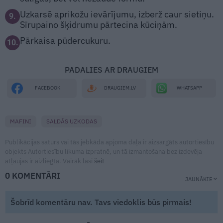
Uzkarsē aprikožu ievārījumu, izberž caur sietiņu.
9.
Sīrupaino šķidrumu pārtecina kūciņām.
Pārkaisa pūdercukuru.
10.
PADALIES AR DRAUGIEM
WHATSAPP
FACEBOOK
DRAUGIEM.LV
MAFINI
SALDĀS UZKODAS
Publikācijas saturs vai tās jebkāda apjoma daļa ir aizsargāts autortiesību
objekts Autortiesību likuma izpratnē, un tā izmantošana bez izdevēja
atļaujas ir aizliegta. Vairāk lasi
šeit
0 KOMENTĀRI
JAUNĀKIE
Šobrīd komentāru nav. Tavs viedoklis būs pirmais!