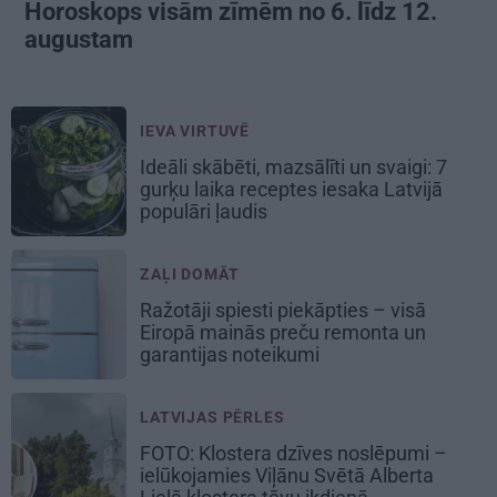
Horoskops visām zīmēm no 6. līdz 12.
augustam
IEVA VIRTUVĒ
Ideāli skābēti, mazsālīti un svaigi: 7
gurķu laika receptes iesaka Latvijā
populāri ļaudis
ZAĻI DOMĀT
Ražotāji spiesti piekāpties – visā
Eiropā mainās preču remonta un
garantijas noteikumi
LATVIJAS PĒRLES
FOTO: Klostera dzīves noslēpumi –
ielūkojamies Viļānu Svētā Alberta