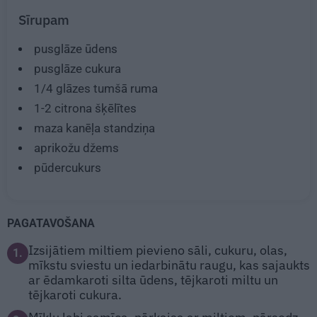
Sīrupam
pusglāze ūdens
pusglāze cukura
1/4
glāzes tumšā ruma
1-2
citrona šķēlītes
maza kanēļa standziņa
aprikožu džems
pūdercukurs
PAGATAVOŠANA
Izsijātiem miltiem pievieno sāli, cukuru, olas,
1.
mīkstu sviestu un iedarbinātu raugu, kas sajaukts
ar ēdamkaroti silta ūdens, tējkaroti miltu un
tējkaroti cukura.