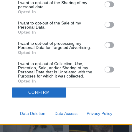
I want to opt-out of the Sharing of my
personal data.
PERSONĪBAS
Opted In
I want to opt-out of the Sale of my
Personal Data.
Opted In
I want to opt-out of processing my
Personal Data for Targeted Advertising.
Opted In
I want to opt-out of Collection, Use,
Retention, Sale, and/or Sharing of my
Personal Data that Is Unrelated with the
Džilindžera mīļoto Lindu Kalniņu
Purposes for which it was collected.
piemeklējušas savādas sajūtas. Viņa
Opted In
atklāj iemeslu
CONFIRM
Data Deletion
Data Access
Privacy Policy
VIEDOKLIS
SPORTS