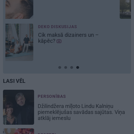
ienāk māju izjūta
LASI VĒL
PERSONĪBAS
Džilindžera mīļoto Lindu Kalniņu
piemeklējušas savādas sajūtas. Viņa
atklāj iemeslu