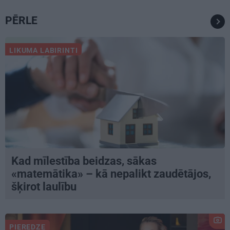
PĒRLE
LIKUMA LABIRINTI
Kad mīlestība beidzas, sākas
«matemātika» – kā nepalikt zaudētājos,
šķirot laulību
PIEREDZE