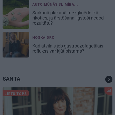
AUTOIMŪNĀS SLIMĪBA...
Sarkanā plakanā mezgliņēde: kā
rīkoties, ja ārstēšana ilgstoši nedod
rezultātu?
NOSKAIDRO
Kad atvilnis jeb gastroezofageālais
reflukss var kļūt bīstams?
SANTA
LIETU TOPS