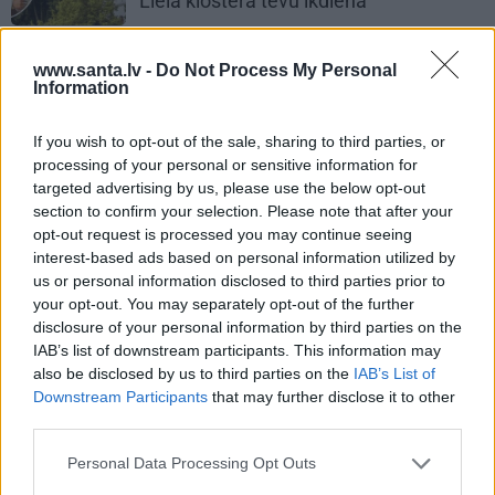
Lielā klostera tēvu ikdienā
www.santa.lv -
Do Not Process My Personal
Information
PRIVĀTĀ DZĪVE
If you wish to opt-out of the sale, sharing to third parties, or
processing of your personal or sensitive information for
ZIŅAS
targeted advertising by us, please use the below opt-out
section to confirm your selection. Please note that after your
opt-out request is processed you may continue seeing
interest-based ads based on personal information utilized by
us or personal information disclosed to third parties prior to
your opt-out. You may separately opt-out of the further
disclosure of your personal information by third parties on the
IAB’s list of downstream participants. This information may
also be disclosed by us to third parties on the
IAB’s List of
Downstream Participants
that may further disclose it to other
Aktierim Andrim Bērziņam miljonārs
third parties.
uzdāvinājis auto. Tagad viņš grib jaunu…
Personal Data Processing Opt Outs