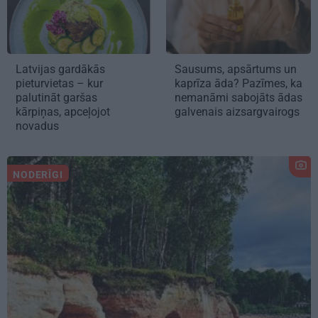
Latvijas gardākās
Sausums, apsārtums un
pieturvietas – kur
kaprīza āda? Pazīmes, ka
palutināt garšas
nemanāmi sabojāts ādas
kārpiņas, apceļojot
galvenais aizsargvairogs
novadus
NODERĪGI