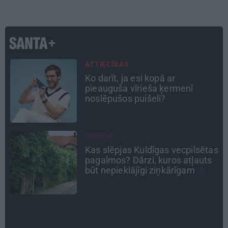
DZĪVESSTĀSTS
Stāsts, kas pārspēj kino
scenārijus: Kā Liepājas zēns
Volfs Ruvinskis kļuva par
Meksikas superzvaigzni
PERSONĪBAS
as
Astrologs Andris Račs par tēva
lomu 63 gados: Vēl viena
bērniņa piedzimšanu nodefinēju
kā brīnumu!
INTERVIJA
«Nevajag kalnos tēlot varoņus!