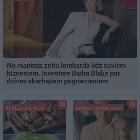
No mantotā zelta lombardā līdz saviem
biznesiem. Investore Baiba Blāķe par
dzīves skarbajiem pagriezieniem
APCEĻO LATVIJU
SKAISTUMKOPŠANA