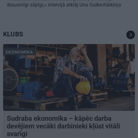
drausmīgi sāpīgi,» intervijā atklāj Una Gulbe-Kārkliņa
KLUBS
EKONOMIKA
Sudraba ekonomika – kāpēc darba
devējiem vecāki darbinieki kļūst vitāli
svarīgi