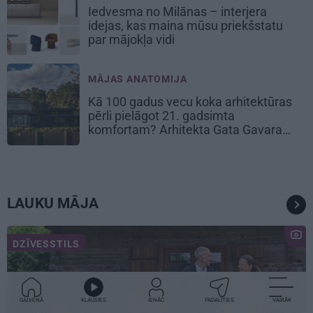
Iedvesma no Milānas – interjera
idejas, kas maina mūsu priekšstatu
par mājokļa vidi
MĀJAS ANATOMIJA
Kā 100 gadus vecu koka arhitektūras
pērli pielāgot 21. gadsimta
komfortam? Arhitekta Gata Gavara
pieredze
LAUKU MĀJA
DZĪVESSTILS
GALVENĀ
KLAUSIES
IENĀC
PADALĪTIES
VAIRĀK