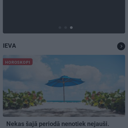
Tie ātri noliks pie vietas.»
Alpīnists Atis Plakans, kurš
pieredzējis biedra bojāeju
IEVA
HOROSKOPI
Nekas šajā periodā nenotiek nejauši.