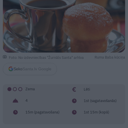
Ruma Baba kūciņa
Foto: No izdevniecības "Žurnāls Santa" arhīva
Seko
Santa.lv Google
Zema
Lēti
4
1st (sagatavošanās)
15m (pagatavošana)
1st 15m (kopā)