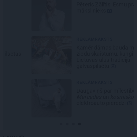
Pēteris Zālītis: Esmu prāta
mākslinieks
REKLĀMRAKSTS
Kamēr dāmas bauda miljoniem
ziedu skaistumu, kungi atklāj
Lietuvas alus tradīciju
galvaspilsētu
REKLĀMRAKSTS
Daugaviņš par mīlestību pret
Mercedes
un
kosmisko
jaunā
elektroauto pieredzi