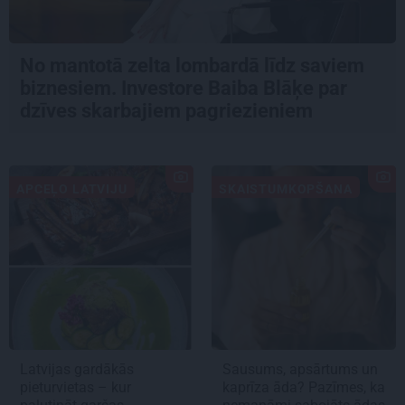
No mantotā zelta lombardā līdz saviem
biznesiem. Investore Baiba Blāķe par
dzīves skarbajiem pagriezieniem
APCEĻO LATVIJU
SKAISTUMKOPŠANA
Latvijas gardākās
Sausums, apsārtums un
pieturvietas – kur
kaprīza āda? Pazīmes, ka