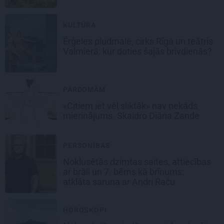
KULTŪRA
Ērģeles pludmalē, cirks Rīgā un teātris
Valmierā: kur doties šajās brīvdienās?
PĀRDOMĀM
«Citiem iet vēl sliktāk» nav nekāds
mierinājums. Skaidro Diāna Zande
PERSONĪBAS
Noklusētās dzimtas saites, attiecības
ar brāli un 7. bērns kā brīnums:
atklāta saruna ar Andri Raču
HOROSKOPI