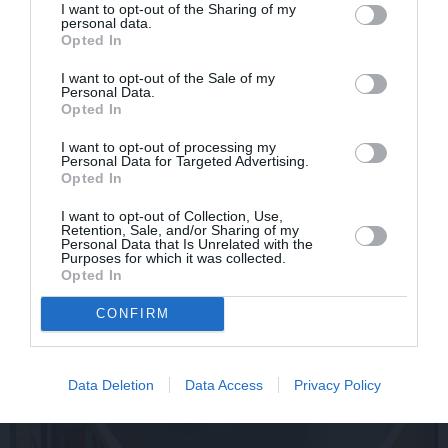
Par ko latviešus šodien
FOTO: «Ja es šodien
I want to opt-out of the Sharing of my
personal data.
apskauž spāņi, itāļi un
varētu satikt šo mazo
Opted In
vācieši? Viņi arī tagad
zēnu…» Dons pirms
gribētu būt Latvijā
koncerta dalījies ļoti
I want to opt-out of the Sale of my
personiskā stāstā
Personal Data.
Opted In
I want to opt-out of processing my
SLAVENĪBAS
Personal Data for Targeted Advertising.
Opted In
I want to opt-out of Collection, Use,
Retention, Sale, and/or Sharing of my
Personal Data that Is Unrelated with the
Purposes for which it was collected.
Opted In
CONFIRM
Data Deletion
Data Access
Privacy Policy