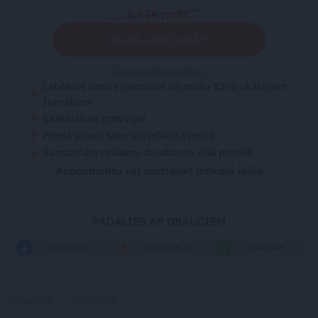
5.95€ /mēn.
VĒLOS IZMĒĢINĀT!
Citi abonēšanas plāni
Labākais saturs vienuviet no mūsu 12 drukātajiem
žurnāliem
Ekskluzīvas intervijas
Pieeja visam saturam jebkurā ierīcē
Samazināts reklāmu daudzums visā portālā
Abonementu var pārtraukt jebkurā laikā
PADALIES AR DRAUGIEM
FACEBOOK
DRAUGIEM.LV
WHATSAPP
IZKLAIDE
FESTIVĀLI