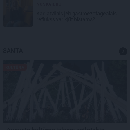
NOSKAIDRO
Kad atvilnis jeb gastroezofageālais
reflukss var kļūt bīstams?
SANTA
KULTŪRA