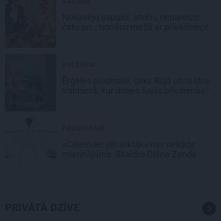
VASARA
Nokavēju sapulci, atvēru nepareizo
čatu un… nonācu mežā ar priekšnieci!
KULTŪRA
Ērģeles pludmalē, cirks Rīgā un teātris
Valmierā: kur doties šajās brīvdienās?
PĀRDOMĀM
«Citiem iet vēl sliktāk» nav nekāds
mierinājums. Skaidro Diāna Zande
PRIVĀTĀ DZĪVE