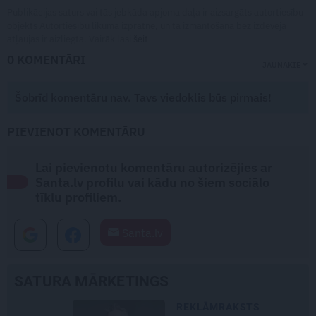
Publikācijas saturs vai tās jebkāda apjoma daļa ir aizsargāts autortiesību
objekts Autortiesību likuma izpratnē, un tā izmantošana bez izdevēja
atļaujas ir aizliegta. Vairāk lasi
šeit
0 KOMENTĀRI
JAUNĀKIE
Šobrīd komentāru nav. Tavs viedoklis būs pirmais!
PIEVIENOT KOMENTĀRU
Lai pievienotu komentāru autorizējies ar
Santa.lv profilu vai kādu no šiem sociālo
tīklu profiliem.
Santa.lv
SATURA MĀRKETINGS
REKLĀMRAKSTS