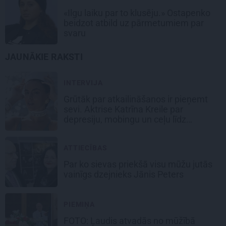
«Ilgu laiku par to klusēju.» Ostapenko
beidzot atbild uz pārmetumiem par
svaru
JAUNĀKIE RAKSTI
INTERVIJA
Grūtāk par atkailināšanos ir pieņemt
sevi. Aktrise Katrīna Kreile par
depresiju, mobingu un ceļu līdz
lielajām lomām
ATTIECĪBAS
Par ko sievas priekšā visu mūžu jutās
vainīgs dzejnieks Jānis Peters
PIEMIŅA
FOTO: Ļaudis atvadās no mūžībā