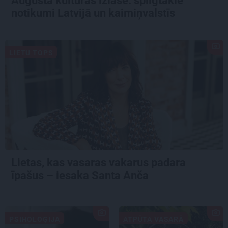
Augusta kultūras izlase: spilgtākie
notikumi Latvijā un kaimiņvalstīs
LIETU TOPS
Lietas, kas vasaras vakarus padara
īpašus – iesaka Santa Anča
PSIHOLOĢIJA
ATPŪTA VASARĀ