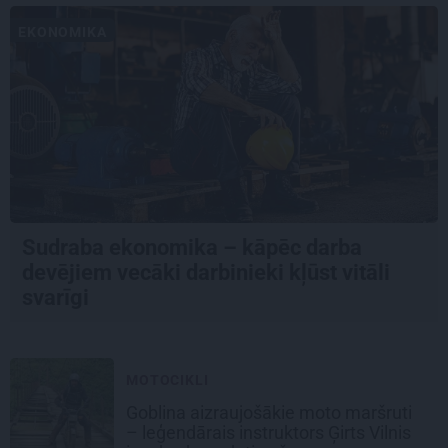
EKONOMIKA
Sudraba ekonomika – kāpēc darba
devējiem vecāki darbinieki kļūst vitāli
svarīgi
MOTOCIKLI
Goblina aizraujošākie moto maršruti
– leģendārais instruktors Ģirts Vilnis