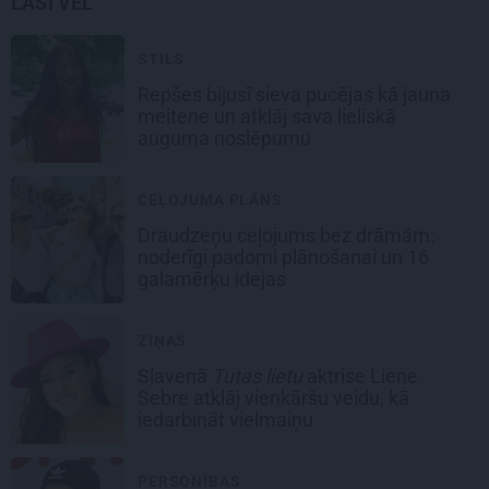
LASI VĒL
STILS
Repšes bijusī sieva pucējas kā jauna
meitene un atklāj sava lieliskā
auguma noslēpumu
CEĻOJUMA PLĀNS
Draudzeņu ceļojums bez drāmām:
noderīgi padomi plānošanai un 16
galamērķu idejas
ZIŅAS
Slavenā
Tutas lietu
aktrise Liene
Sebre atklāj vienkāršu veidu, kā
iedarbināt vielmaiņu
PERSONĪBAS