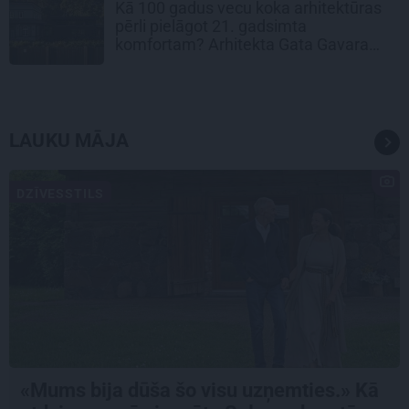
Kā 100 gadus vecu koka arhitektūras
pērli pielāgot 21. gadsimta
komfortam? Arhitekta Gata Gavara
pieredze
LAUKU MĀJA
DZĪVESSTILS
«Mums bija dūša šo visu uzņemties.» Kā