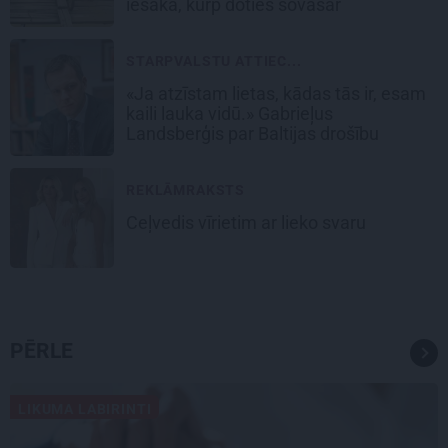
iesaka, kurp doties šovasar
STARPVALSTU ATTIEC...
«Ja atzīstam lietas, kādas tās ir, esam
kaili lauka vidū.» Gabrieļus
Landsberģis par Baltijas drošību
REKLĀMRAKSTS
Ceļvedis vīrietim ar lieko svaru
PĒRLE
LIKUMA LABIRINTI