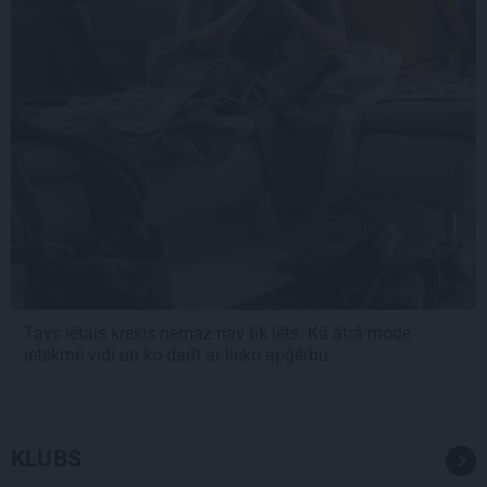
Tavs lētais krekls nemaz nav tik lēts. Kā ātrā mode
ietekmē vidi un ko darīt ar lieko apģērbu
KLUBS