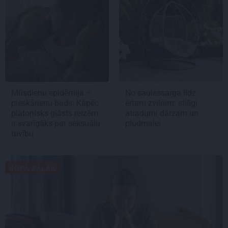
Mūsdienu epidēmija –
No saulessarga līdz
pieskārienu bads. Kāpēc
ērtam zvilnim: stilīgi
platonisks glāsts reizēm
atradumi dārzam un
ir svarīgāks par seksuālu
pludmalei
tuvību
KOPĀ ZAĻĀK