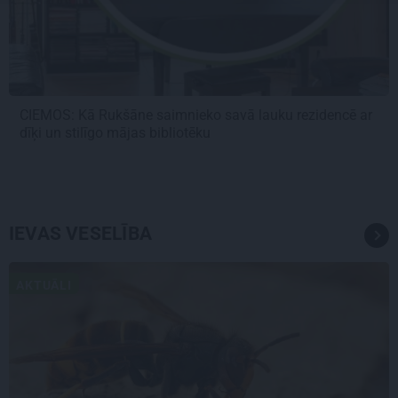
CIEMOS: Kā Rukšāne saimnieko savā lauku rezidencē ar
dīķi un stilīgo mājas bibliotēku
IEVAS VESELĪBA
AKTUĀLI