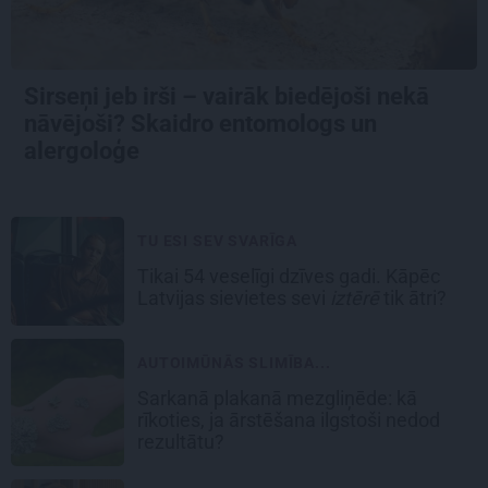
Sirseņi jeb irši – vairāk biedējoši nekā
nāvējoši? Skaidro entomologs un
alergoloģe
TU ESI SEV SVARĪGA
Tikai 54 veselīgi dzīves gadi. Kāpēc
Latvijas sievietes sevi
iztērē
tik ātri?
AUTOIMŪNĀS SLIMĪBA...
Sarkanā plakanā mezgliņēde: kā
rīkoties, ja ārstēšana ilgstoši nedod
rezultātu?