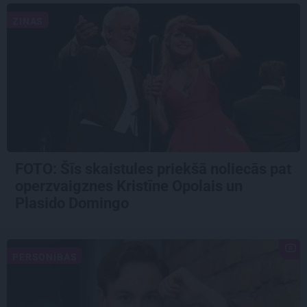
ZIŅAS
FOTO: Šīs skaistules priekšā noliecās pat
operzvaigznes Kristīne Opolais un
Plasido Domingo
PERSONĪBAS