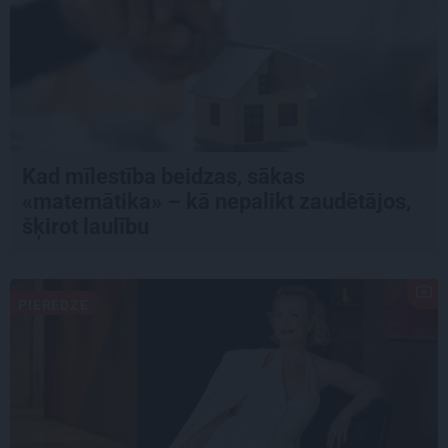
Kad mīlestība beidzas, sākas
«matemātika» – kā nepalikt zaudētājos,
šķirot laulību
PIEREDZE