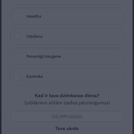
Veselība
Ceļošana
Foto: Shutterstock
Seko
Santa.lv Google
Personīgā izaugsme
Šajā nedēļas nogalē notikušo festivālu
«Positivus» apmeklēja 15 000 cilvēku,
Ezoterika
aģentūrai LETA sacīja festivāla rīkotājs Ģirts
Majors.
Kad ir tava dzimšanas diena?
(jubilāriem sūtām īpašus pārsteigumus)
NEPALAID GARĀM!
Tavs vārds
Kad radi kļūst sveši, bet svešie –