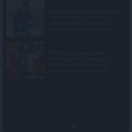
INTERVIJA
Tumši samtaina balss un
tērauda mugurkauls. Raimonda
Paula jaunā mūza – Gerda
Timrota
CIEMOS
Kas slēpjas Kuldīgas vecpilsētas
pagalmos? Dārzi, kuros atļauts
būt nepieklājīgi ziņkārīgam
ATRADUMS
Virziens – jūra: Lauderu
ģimenes bezbēdīgi laiskā miera
osta Pūrciemā