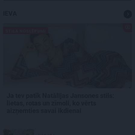
IEVA
STILA NOSLĒPUMI
Ja tev patīk Natālijas Jansones stils:
lietas, rotas un zīmoli, ko vērts
aizņemties savai ikdienai