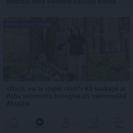
atdzima senā viensēta Salacas krastā
GRIBU DZĪVOT ZAĻĀK
«Dacīt, vai tu vispār ravē?» Kā saskaņā ar
dabu saimnieko bioloģiskajā saimniecībā
Mazjāņi
GALVENĀ
KLAUSIES
IENĀC
PADALĪTIES
VAIRĀK
IETEIKUMS
MĀJA