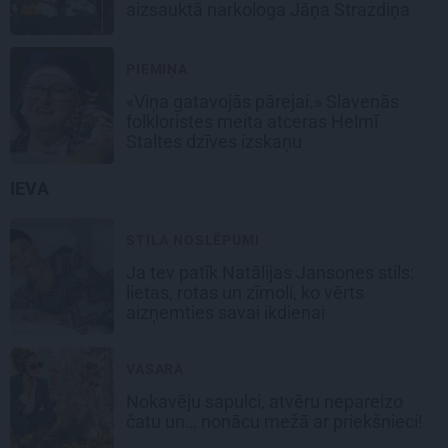
aizsauktā narkologa Jāņa Strazdiņa
PIEMIŅA
«Viņa gatavojās pārejai.» Slavenās
folkloristes meita atceras Helmī
Staltes dzīves izskaņu
IEVA
STILA NOSLĒPUMI
Ja tev patīk Natālijas Jansones stils:
lietas, rotas un zīmoli, ko vērts
aizņemties savai ikdienai
VASARA
Nokavēju sapulci, atvēru nepareizo
čatu un… nonācu mežā ar priekšnieci!