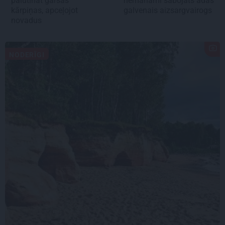
palutināt garšas
nemanāmi sabojāts ādas
kārpiņas, apceļojot
galvenais aizsargvairogs
novadus
NODERĪGI