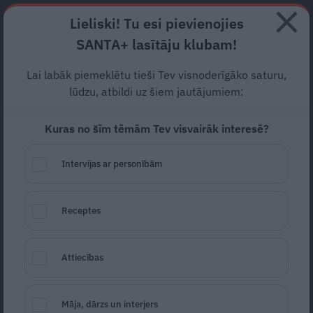
Abonē
Lieliski! Tu esi pievienojies
SANTA+ lasītāju klubam!
RECEPTES
NODERĪGI
JAUNĀKAIS
POPULĀRĀKAIS
Lai labāk piemeklētu tieši Tev visnoderīgāko saturu,
Šogad festivālu
Positivus
lūdzu, atbildi uz šiem jautājumiem:
apmeklēja
15 000 cilvēku
Kuras no šīm tēmām Tev visvairāk interesē?
IZKLAIDE
28.07.2019
Intervijas ar personībām
LETA
Receptes
Attiecības
Māja, dārzs un interjers