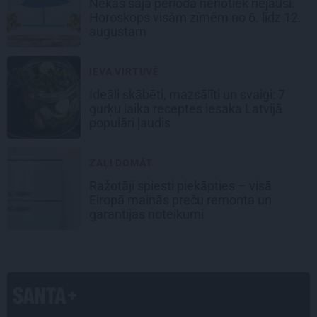
Nekas šajā periodā nenotiek nejauši.
Horoskops visām zīmēm no 6. līdz 12.
augustam
IEVA VIRTUVĒ
Ideāli skābēti, mazsālīti un svaigi: 7
gurķu laika receptes iesaka Latvijā
populāri ļaudis
ZAĻI DOMĀT
Ražotāji spiesti piekāpties – visā
Eiropā mainās preču remonta un
garantijas noteikumi