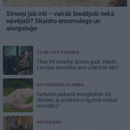
Sirseņi jeb irši – vairāk biedējoši nekā
nāvējoši? Skaidro entomologs un
alergoloģe
TU ESI SEV SVARĪGA
Tikai 54 veselīgi dzīves gadi. Kāpēc
Latvijas sievietes sevi
iztērē
tik ātri?
AUTOIMŪNĀS SLIMĪBA...
Sarkanā plakanā mezgliņēde: kā
rīkoties, ja ārstēšana ilgstoši nedod
rezultātu?
NOSKAIDRO