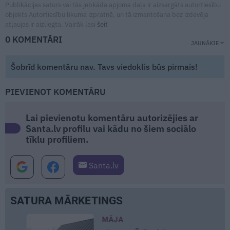
Publikācijas saturs vai tās jebkāda apjoma daļa ir aizsargāts autortiesību
objekts Autortiesību likuma izpratnē, un tā izmantošana bez izdevēja
atļaujas ir aizliegta. Vairāk lasi
šeit
0 KOMENTĀRI
JAUNĀKIE
Šobrīd komentāru nav. Tavs viedoklis būs pirmais!
PIEVIENOT KOMENTĀRU
Lai pievienotu komentāru autorizējies ar
Santa.lv profilu vai kādu no šiem sociālo
tīklu profiliem.
Santa.lv
SATURA MĀRKETINGS
REKLĀMR