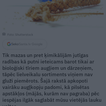
Foto: Shutterstock
Seko
Santa.lv Google
Tik mazas un pret ķimikālijām jutīgas
radības kā putni ieteicams barot tikai ar
bioloģiski tīriem augļiem un dārzeņiem,
tāpēc lielveikalu sortiments viņiem nav
gluži piemērots. Šajā rakstā apkopoti
vairāku augļkopju padomi, kā pilsētas
apstākļos (mājās, kurām nav pagraba) pēc
iespējas ilgāk saglabāt mūsu vietējās lauku