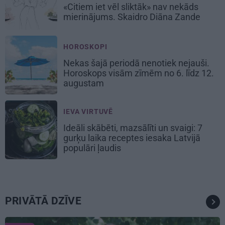
«Citiem iet vēl sliktāk» nav nekāds
mierinājums. Skaidro Diāna Zande
HOROSKOPI
Nekas šajā periodā nenotiek nejauši.
Horoskops visām zīmēm no 6. līdz 12.
augustam
IEVA VIRTUVĒ
Ideāli skābēti, mazsālīti un svaigi: 7
gurķu laika receptes iesaka Latvijā
populāri ļaudis
PRIVĀTĀ DZĪVE