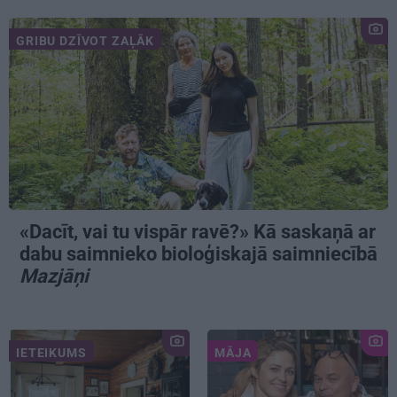
GRIBU DZĪVOT ZAĻĀK
«Dacīt, vai tu vispār ravē?» Kā saskaņā ar
dabu saimnieko bioloģiskajā saimniecībā
Mazjāņi
IETEIKUMS
MĀJA