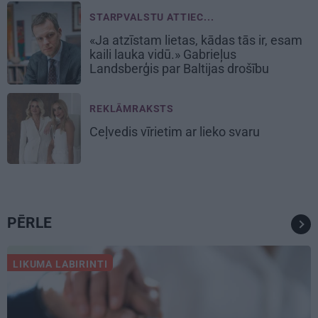
STARPVALSTU ATTIEC...
«Ja atzīstam lietas, kādas tās ir, esam
kaili lauka vidū.» Gabrieļus
Landsberģis par Baltijas drošību
REKLĀMRAKSTS
Ceļvedis vīrietim ar lieko svaru
PĒRLE
LIKUMA LABIRINTI