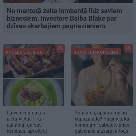
No mantotā zelta lombardā līdz saviem
biznesiem. Investore Baiba Blāķe par
dzīves skarbajiem pagriezieniem
APCEĻO LATVIJU
SKAISTUMKOPŠANA
Latvijas gardākās
Sausums, apsārtums un
pieturvietas – kur
kaprīza āda? Pazīmes, ka
palutināt garšas
nemanāmi sabojāts ādas
kārpiņas, apceļojot
galvenais aizsargvairogs