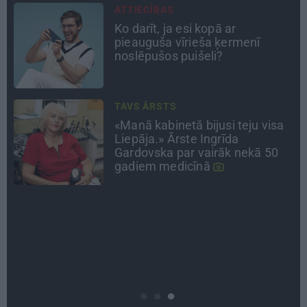
PERSONĪBAS
Noklusētās dzimtas saites,
attiecības ar brāli un 7. bērns kā
brīnums: atklāta saruna ar Andri
Raču
DZĪVESSTĀSTS
Stāsts, kas pārspēj kino
scenārijus: Kā Liepājas zēns
Volfs Ruvinskis kļuva par
Meksikas superzvaigzni
ATRADUMS
Virziens – jūra: Lauderu
ģimenes bezbēdīgi laiskā miera
osta Pūrciemā