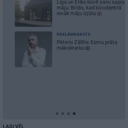
un Ēriks būvē savu sapņu
No kā ir 
Brīdis, kad būvobjektā
uzlādes 
 māju izjūta
eksperti
ĀMRAKSTS
REKLĀMR
s Zālītis: Esmu prāta
Škoda ma
inieks
noteikumu
elektroa
REKLĀMR
Kāpēc tie
laiks dot
Ziedu fes
LASI VĒL