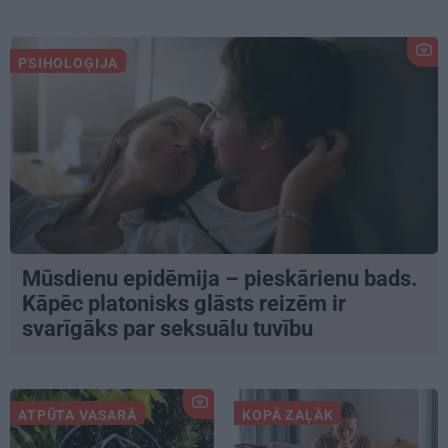
PSIHOLOĢIJA
Mūsdienu epidēmija – pieskārienu bads.
Kāpēc platonisks glāsts reizēm ir
svarīgāks par seksuālu tuvību
ATPŪTA VASARĀ
KOPĀ ZAĻĀK