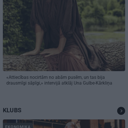
«Attiecības nocirtām no abām pusēm, un tas bija
drausmīgi sāpīgi,» intervijā atklāj Una Gulbe-Kārkliņa
KLUBS
EKONOMIKA