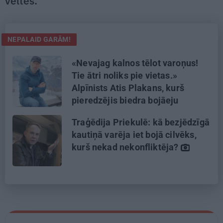
veltes.
NEPALAID GARĀM!
«Nevajag kalnos tēlot varoņus!
Tie ātri noliks pie vietas.»
Alpīnists Atis Plakans, kurš
pieredzējis biedra bojāeju
Traģēdija Priekulē: kā bezjēdzīgā
kautiņā varēja iet bojā cilvēks,
kurš nekad nekonfliktēja?