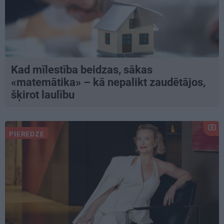
Kad mīlestība beidzas, sākas
«matemātika» – kā nepalikt zaudētājos,
šķirot laulību
PIEREDZE