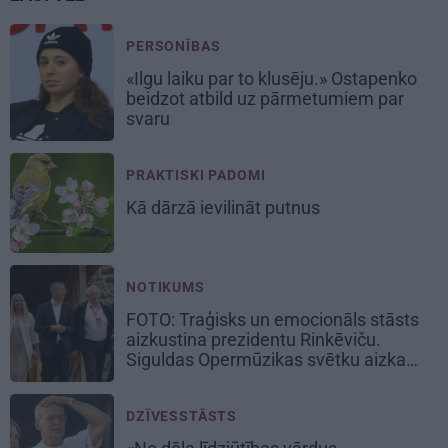
PERSONĪBAS
«Ilgu laiku par to klusēju.» Ostapenko
beidzot atbild uz pārmetumiem par
svaru
PRAKTISKI PADOMI
Kā dārzā
ievilināt putnus
NOTIKUMS
FOTO: Traģisks un emocionāls stāsts
aizkustina prezidentu Rinkēviču.
Siguldas Opermūzikas svētku aizkadri
DZĪVESSTĀSTS