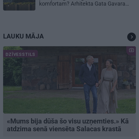
komfortam? Arhitekta Gata Gavara
pieredze
LAUKU MĀJA
DZĪVESSTILS
«Mums bija dūša šo visu uzņemties.» Kā
atdzima senā viensēta Salacas krastā