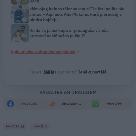
Raču
«Nevajag kalnos tēlot varoņus! Tie ātri noliks pie
vietas.» Alpīnists Atis Plakans, kurš pieredzējis
biedra bojāeju
Ko darīt, ja esi kopā ar pieauguša vīrieša
ķermenī noslēpušos puišeli?
→
Aplūkot visus abonēšanas plānus
Jau esi
abonents?
Ienākt portālā
PADALIES AR DRAUGIEM
FACEBOOK
DRAUGIEM.LV
WHATSAPP
PAPAGAIĻI
BARĪBA