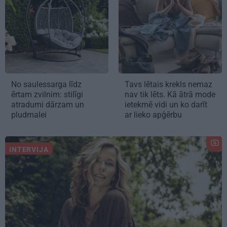
No saulessarga līdz
Tavs lētais krekls nemaz
ērtam zvilnim: stilīgi
nav tik lēts. Kā ātrā mode
atradumi dārzam un
ietekmē vidi un ko darīt
pludmalei
ar lieko apģērbu
INTERVIJA