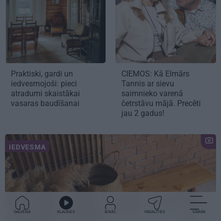
Praktiski, gardi un
CIEMOS:
Kā Elmārs
iedvesmojoši: pieci
Tannis ar sievu
atradumi skaistākai
saimnieko varenā
vasaras baudīšanai
četrstāvu mājā.
Precēti
jau 2 gadus!
IEDVESMA
GALVENĀ
KLAUSIES
IENĀC
PADALĪTIES
VAIRĀK