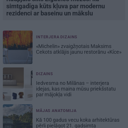
simtgadīga kūts kļuva par modernu
rezidenci ar baseinu un mākslu
INTERJERA DIZAINS
«Michelin» zvaigžņotais Maksims
Cekots atklājis jaunu restorānu «Kíce»
DIZAINS
Iedvesma no Milānas – interjera
idejas, kas maina mūsu priekšstatu
par mājokļa vidi
MĀJAS ANATOMIJA
Kā 100 gadus vecu koka arhitektūras
pērli pielāgot 21. gadsimta