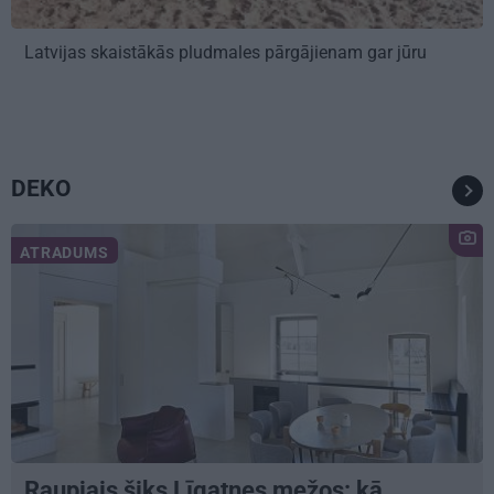
Latvijas skaistākās pludmales pārgājienam gar jūru
DEKO
ATRADUMS
Raupjais šiks Līgatnes mežos: kā