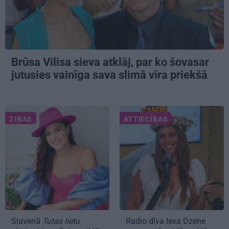
Brūsa Vilisa sieva atklāj, par ko šovasar
jutusies vainīga sava slimā vīra priekšā
ZIŅAS
ATTIECĪBAS
Slavenā
Tutas lietu
Radio dīva Ieva Dzene