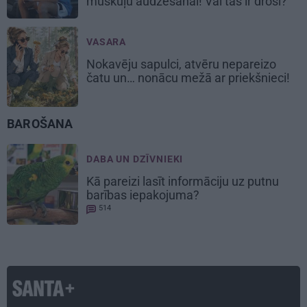
muskuļu audzēšanai! Vai tas ir droši?
VASARA
Nokavēju sapulci, atvēru nepareizo
čatu un… nonācu mežā ar priekšnieci!
BAROŠANA
DABA UN DZĪVNIEKI
Kā pareizi lasīt informāciju uz
putnu
barības iepakojuma?
514