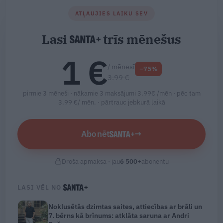
ATĻAUJIES LAIKU SEV
Lasi
trīs mēnešus
1 €
/ mēnesī
−75%
3.99 €
pirmie 3 mēneši · nākamie 3 maksājumi 3.99€ /mēn · pēc tam
3.99 €/ mēn. ·
pārtrauc jebkurā laikā
Abonēt
→
Droša apmaksa · jau
6 500
+
abonentu
LASI VĒL NO
Noklusētās dzimtas saites, attiecības ar brāli un
7. bērns kā brīnums: atklāta saruna ar Andri