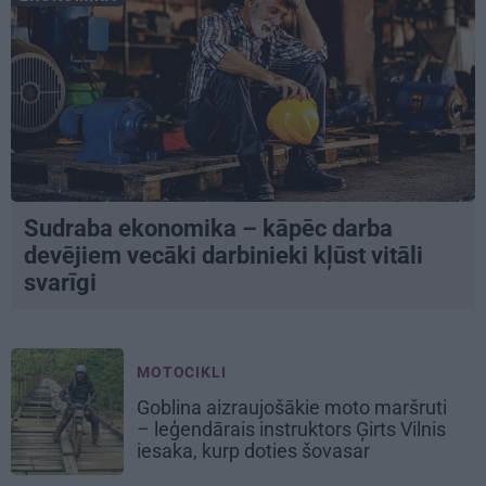
Sudraba ekonomika – kāpēc darba
devējiem vecāki darbinieki kļūst vitāli
svarīgi
MOTOCIKLI
Goblina aizraujošākie moto maršruti
– leģendārais instruktors Ģirts Vilnis
iesaka, kurp doties šovasar