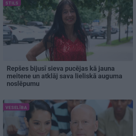
STILS
Repšes bijusī sieva pucējas kā jauna
meitene un atklāj sava lieliskā auguma
noslēpumu
VESELĪBA