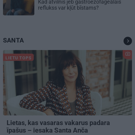
Kad atvilnis jeb gastroezofageālais
reflukss var kļūt bīstams?
SANTA
LIETU TOPS
Lietas, kas vasaras vakarus padara
īpašus – iesaka Santa Anča