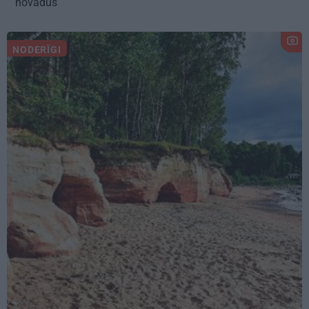
novadus
NODERĪGI