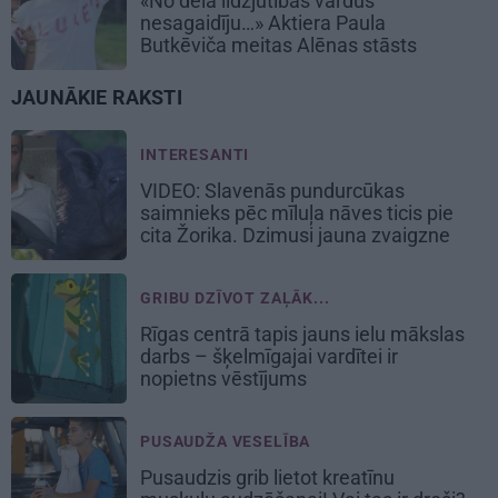
«No dēla līdzjūtības vārdus
nesagaidīju…» Aktiera Paula
Butkēviča meitas Alēnas stāsts
JAUNĀKIE RAKSTI
INTERESANTI
VIDEO: Slavenās pundurcūkas
saimnieks pēc mīluļa nāves ticis pie
cita Žorika. Dzimusi jauna zvaigzne
GRIBU DZĪVOT ZAĻĀK...
Rīgas centrā tapis jauns ielu mākslas
darbs – šķelmīgajai vardītei ir
nopietns vēstījums
PUSAUDŽA VESELĪBA
Pusaudzis grib lietot kreatīnu