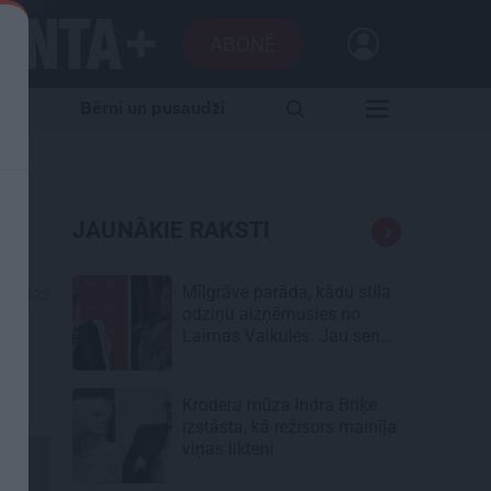
ABONĒ
sti
Bērni un pusaudži
JAUNĀKIE RAKSTI
Mīlgrāve parāda, kādu stila
08.2023
odziņu aizņēmusies no
Laimas Vaikules. Jau sen
tādu gribējusi!
Krodera mūza Indra Briķe
izstāsta, kā režisors mainīja
viņas likteni