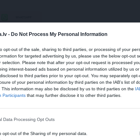
WHATSAPP
.lv -
Do Not Process My Personal Information
KTS
STRĪDI ĢIMENĒ
BĒRNA VĀRDS
ATTIECĪBAS ĢIMENĒ
to opt-out of the sale, sharing to third parties, or processing of your per
 aizsargāts autortiesību objekts Autortiesību likuma izpratnē, un tā
formation for targeted advertising by us, please use the below opt-out s
rāk lasi
šeit
r selection. Please note that after your opt-out request is processed y
eing interest-based ads based on personal information utilized by us or
JA
disclosed to third parties prior to your opt-out. You may separately opt-
losure of your personal information by third parties on the IAB’s list of
s!
. This information may also be disclosed by us to third parties on the
IA
Participants
that may further disclose it to other third parties.
 Santa.lv profilu vai kādu no šiem sociālo tīklu profili
l Data Processing Opt Outs
o opt-out of the Sharing of my personal data.