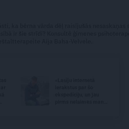
sti, ka bērna vārda dēļ raisījušās nesaskaņas 
ībā ir šie strīdi? Konsultē ģimenes psihoterap
štaltterapeite Aija Baha-Velvele.
tas
«Lasīju internetā
 ar
ierakstus par šo
kā
ekspedīciju, un jau
pirms nelaimes man
 Raču
bija jautājumi,» saka
alpīnists Plakans