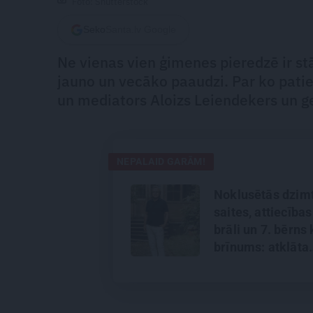
Foto: Shutterstock
Seko
Santa.lv Google
Ne vienas vien ģimenes pieredzē ir stā
jauno un vecāko paaudzi. Par ko paties
un mediators Aloizs Leiendekers un ge
NEPALAID GARĀM!
Noklusētās dzim
saites, attiecības
brāli un 7. bērns 
brīnums: atklāta
saruna ar Andri