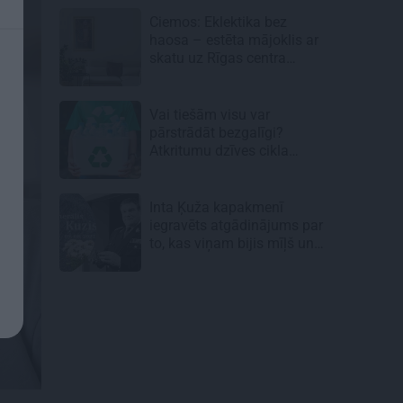
Ciemos: Eklektika bez
haosa – estēta mājoklis ar
skatu uz Rīgas centra
jumtiem
Vai tiešām visu var
pārstrādāt bezgalīgi?
Atkritumu dzīves cikla
neredzamā puse
Inta Ķuža kapakmenī
iegravēts atgādinājums par
to, kas viņam bijis mīļš un
svarīgs…