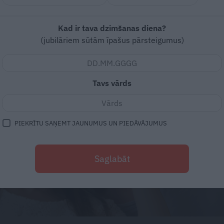
Kad ir tava dzimšanas diena?
(jubilāriem sūtām īpašus pārsteigumus)
Tavs vārds
PIEKRĪTU SAŅEMT JAUNUMUS UN PIEDĀVĀJUMUS
Saglabāt