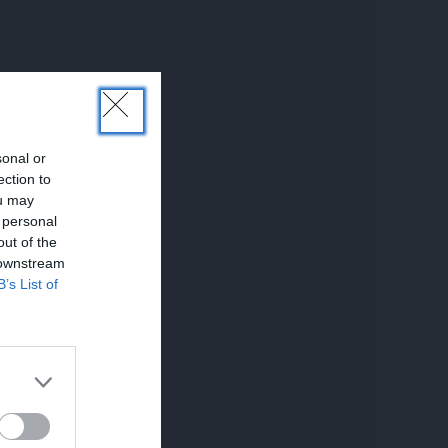
sonal or
ection to
ou may
 personal
UNĀKIE
out of the
 downstream
B’s List of
em.