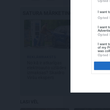
Opted 
I want t
SATURA MĀRKETINGS
Opted 
I want 
Advertis
Opted 
I want t
of my P
was col
Opted 
REKLĀMRAKSTS
MĀJA
No kā ir atkarīgas
Līga un Ēriks būvē savu
elektroauto uzlādes
sapņu māju: Brīdis, kad
izmaksas? Skaidro
būvobjektā ienāk māju
Viršu eksperti
izjūta
LASI VĒL