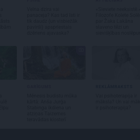
PSIHE
ATTIECĪBAS
ga
Velna dzira vai
«Sieviete neeksistē.
s
panaceja? Kas tad īsti ir
Filozofe Kolete Solē
tāsts
tik daudz (un visbiežāk
par Žaka Lakāna
ltībām
pavirši) apspriestais
slaveno tēzi un
dzēriens ajavaska?
sievišķības noslēp
GARĪGUMS
REKLĀMRAKSTS
a
Mēnesis budistu mūka
Vai psihoterapija ir
ulē
kārtā: Anša Jurģa
māksla? Un vai māk
Elpu
Stabinga ikdiena un
ir psihoterapija?
atziņas Taizemes
teravādas klosterī