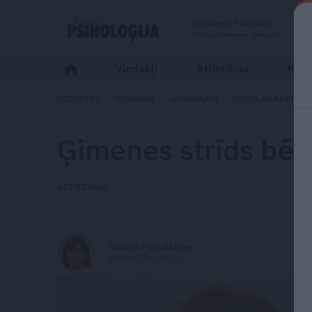
Svētdiena, 9. augusts
Madara, Genoveva, Genovefa
Viedokļi
Attiecības
Karj
RECEPTES
NODERĪGI
JAUNĀKAIS
POPULĀRĀKAIS
Ģimenes strīds
bērn
ATTIECĪBAS
Sindija Meluškāne
portals@santa.lv