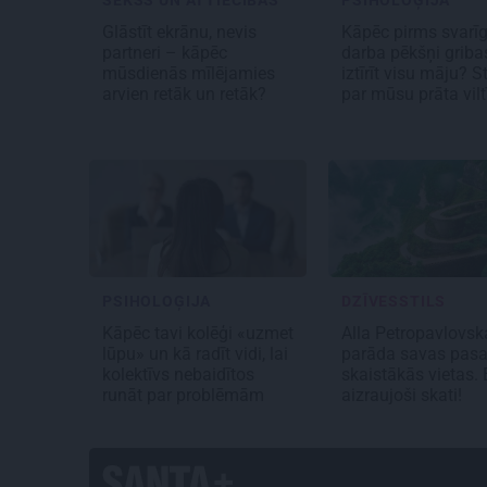
SEKSS UN ATTIECĪBAS
PSIHOLOĢIJA
Glāstīt ekrānu, nevis
Kāpēc pirms svarī
partneri – kāpēc
darba pēkšņi griba
mūsdienās mīlējamies
iztīrīt visu māju? S
arvien retāk un retāk?
par mūsu prāta vi
PSIHOLOĢIJA
DZĪVESSTILS
Kāpēc tavi kolēģi «uzmet
Alla Petropavlovsk
lūpu» un kā radīt vidi, lai
parāda savas pasa
kolektīvs nebaidītos
skaistākās vietas. 
runāt par problēmām
aizraujoši skati!