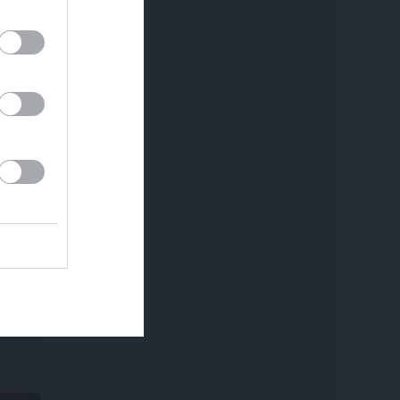
REKLĀMRAKSTS
DEKO DISKUSIJAS
Matu otrais cēliens
Cik maksā dizainer
uz
– kāpēc?
du