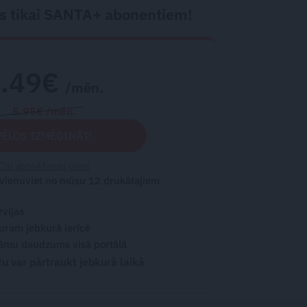
s tikai SANTA+ abonentiem!
2.49€
/mēn.
5.95€ /mēn.
VĒLOS IZMĒĢINĀT!
Citi abonēšanas plāni
 vienuviet no mūsu 12 drukātajiem
rvijas
turam jebkurā ierīcē
āmu daudzums visā portālā
 var pārtraukt jebkurā laikā