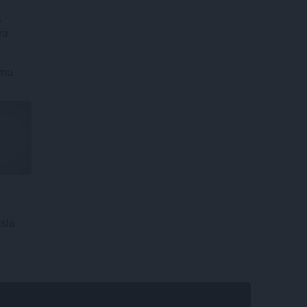
»
ra
umu
sla