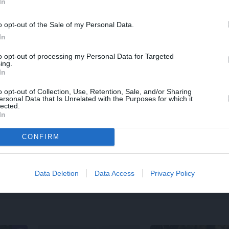
In
o opt-out of the Sale of my Personal Data.
In
to opt-out of processing my Personal Data for Targeted
ing.
In
o opt-out of Collection, Use, Retention, Sale, and/or Sharing
ersonal Data that Is Unrelated with the Purposes for which it
lected.
In
REKLĀMRAKSTS
REKLĀMRAKSTS
Kamēr dāmas bauda
Kāpēc tieši tagad ir
CONFIRM
miljoniem ziedu
labākais laiks doties 
skaistumu, kungi atklāj
Pakrojas muižas Zie
Lietuvas alus tradīciju
festivālu?
galvaspilsētu
Data Deletion
Data Access
Privacy Policy