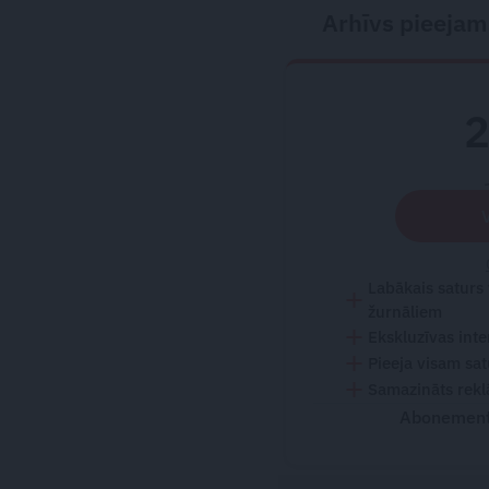
Arhīvs pieejam
Labākais saturs
žurnāliem
Ekskluzīvas inte
Pieeja visam sa
Samazināts rekl
Abonementu