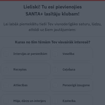
Lieliski! Tu esi pievienojies
Rīga +21°C
Skaidrs, R vējš, 0.45 m/s
SANTA+ lasītāju klubam!
era
Veselība
Pasaulē
Pieredze
Te
Lai labāk piemeklētu tieši Tev visnoderīgāko saturu, lūdzu,
atbildi uz šiem jautājumiem:
Kuras no šīm tēmām Tev visvairāk interesē?
a vārda dēļ
Intervijas ar personībām
Veselība
SAGLABĀ RAKSTU
DALĪTIES
10.
Receptes
Ceļošana
Attiecības
Personīgā izaugsme
Māja, dārzs un interjers
Ezoterika