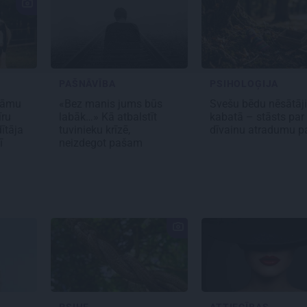
PAŠNĀVĪBA
PSIHOLOĢIJA
dāmu
«Bez manis jums būs
Svešu bēdu nēsātāji
īru
labāk…» Kā atbalstīt
kabatā – stāsts par
dītāja
tuvinieku krīzē,
dīvainu atradumu p
ī
neizdegot pašam