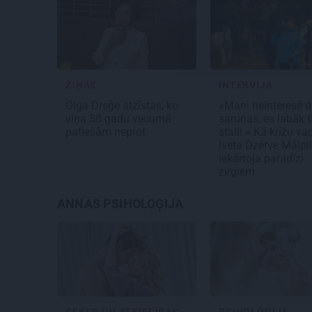
ZIŅAS
INTERVIJA
Olga Dreģe atzīstas, ko
«Mani neinteresē 
viņa 88 gadu vecumā
sarunas, es labāk t
patiešām neprot
stalli.» Kā krīžu va
Iveta Dzērve Mālpil
iekārtoja paradīzi
zirgiem
ANNAS PSIHOLOĢIJA