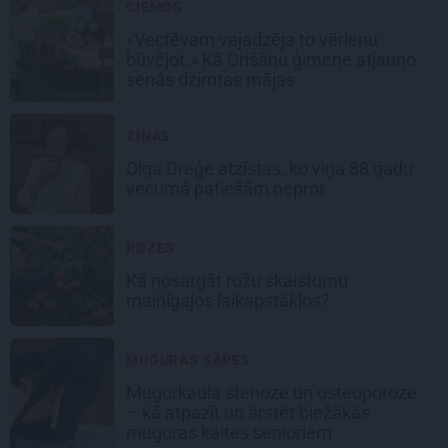
CIEMOS
«Vectēvam vajadzēja to vērienu
būvējot.» Kā Grišānu ģimene atjauno
senās dzimtas mājas
ZIŅAS
Olga Dreģe atzīstas, ko viņa 88 gadu
vecumā patiešām neprot
ROZES
Kā nosargāt rožu skaistumu
mainīgajos laikapstākļos?
MUGURAS SĀPES
Mugurkaula stenoze un osteoporoze
– kā atpazīt un ārstēt biežākās
muguras kaites senioriem