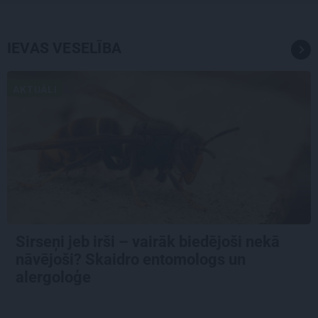
IEVAS VESELĪBA
AKTUĀLI
Sirseņi jeb irši – vairāk biedējoši nekā
nāvējoši? Skaidro entomologs un
alergoloģe