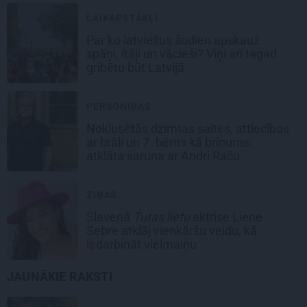
LAIKAPSTĀKĻI
Par ko latviešus šodien apskauž
spāņi, itāļi un vācieši? Viņi arī tagad
gribētu būt Latvijā
PERSONĪBAS
Noklusētās dzimtas saites, attiecības
ar brāli un 7. bērns kā brīnums:
atklāta saruna ar Andri Raču
ZIŅAS
Slavenā
Tutas lietu
aktrise Liene
Sebre atklāj vienkāršu veidu, kā
iedarbināt vielmaiņu
JAUNĀKIE RAKSTI