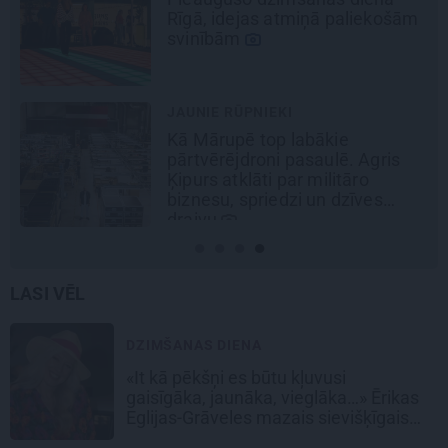
Rīgā, idejas atmiņā paliekošām
svinībām
JAUNIE RŪPNIEKI
Kā Mārupē top labākie
pārtvērējdroni pasaulē. Agris
Ķipurs atklāti par militāro
biznesu, spriedzi un dzīves
draivu
LASI VĒL
DZIMŠANAS DIENA
«It kā pēkšņi es būtu kļuvusi
gaisīgāka, jaunāka, vieglāka…» Ērikas
Eglijas-Grāveles mazais sievišķīgais
noslēpums