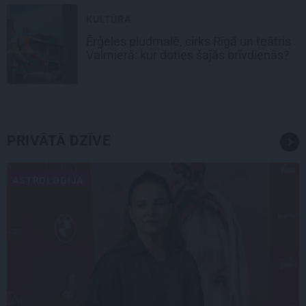
KULTŪRA
Ērģeles pludmalē, cirks Rīgā un teātris
Valmierā: kur doties šajās brīvdienās?
PRIVĀTĀ DZĪVE
ASTROLOĢIJA