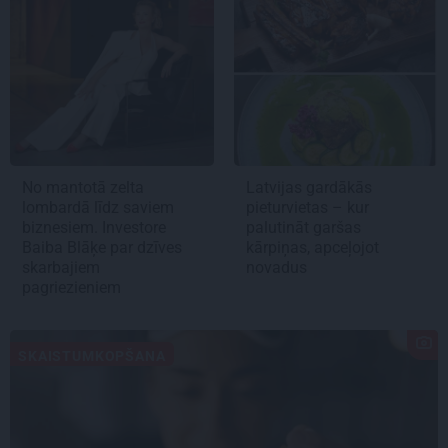
No mantotā zelta
Latvijas gardākās
lombardā līdz saviem
pieturvietas – kur
biznesiem. Investore
palutināt garšas
Baiba Blāķe par dzīves
kārpiņas, apceļojot
skarbajiem
novadus
pagriezieniem
SKAISTUMKOPŠANA