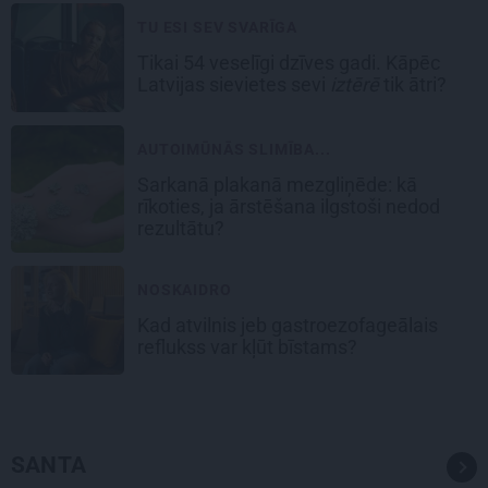
TU ESI SEV SVARĪGA
Tikai 54 veselīgi dzīves gadi. Kāpēc
Latvijas sievietes sevi
iztērē
tik ātri?
AUTOIMŪNĀS SLIMĪBA...
Sarkanā plakanā mezgliņēde: kā
rīkoties, ja ārstēšana ilgstoši nedod
rezultātu?
NOSKAIDRO
Kad atvilnis jeb gastroezofageālais
reflukss var kļūt bīstams?
SANTA