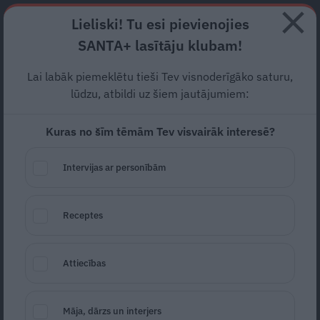
Abonē
Lieliski! Tu esi pievienojies
SANTA+ lasītāju klubam!
RECEPTES
NODERĪGI
JAUNĀKAIS
POPULĀRĀKAIS
Lai labāk piemeklētu tieši Tev visnoderīgāko saturu,
Skārletai Johansonei – 40!
lūdzu, atbildi uz šiem jautājumiem:
Skaistule atklāj, kādu
Kuras no šīm tēmām Tev visvairāk interesē?
brīnumlīdzekli sejai
pērk
Intervijas ar personībām
jebkurā lielveikalā
SLAVENĪBAS
22.11.2024
Receptes
Marta Kalniņa-Avotiņa
portals@santa.lv
Attiecības
Māja, dārzs un interjers