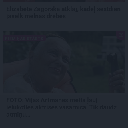
Elizabete Zagorska atklāj, kādēļ sestdien
jāvelk melnas drēbes
PIEMIŅAS STĀSTS
FOTO:
Vijas Artmanes meita
ļauj
ielūkoties aktrises vasarnīcā. Tik daudz
atmiņu…