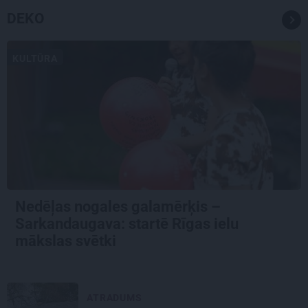
DEKO
KULTŪRA
Nedēļas nogales galamērķis –
Sarkandaugava: startē Rīgas ielu
mākslas svētki
ATRADUMS