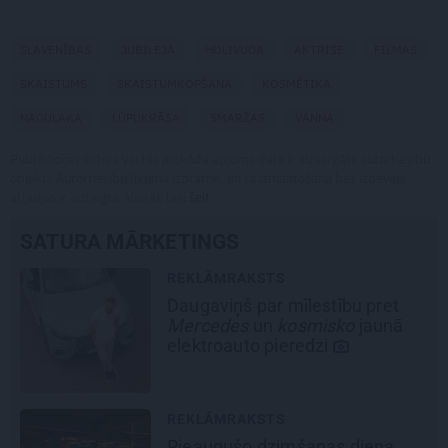
SLAVENĪBAS
JUBILEJA
HOLIVUDA
AKTRISE
FILMAS
SKAISTUMS
SKAISTUMKOPŠANA
KOSMĒTIKA
NAGULAKA
LŪPUKRĀSA
SMARŽAS
VANNA
Publikācijas saturs vai tās jebkāda apjoma daļa ir aizsargāts autortiesību
objekts Autortiesību likuma izpratnē, un tā izmantošana bez izdevēja
atļaujas ir aizliegta. Vairāk lasi
šeit
SATURA MĀRKETINGS
REKLĀMRAKSTS
Daugaviņš par mīlestību pret
Mercedes
un
kosmisko
jaunā
elektroauto pieredzi
REKLĀMRAKSTS
Pieaugušo dzimšanas diena