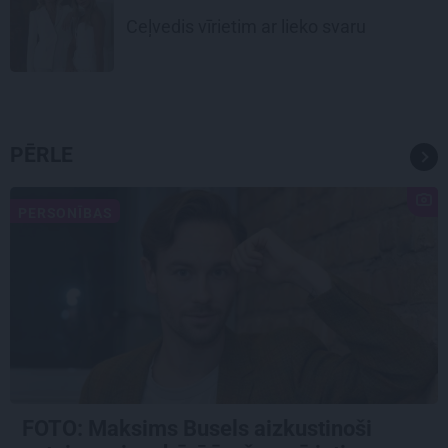
Ceļvedis vīrietim ar lieko svaru
PĒRLE
PERSONĪBAS
FOTO: Maksims Busels aizkustinoši