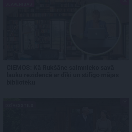
SLAVENĪBAS
CIEMOS: Kā Rukšāne saimnieko savā
lauku rezidencē ar dīķi un stilīgo mājas
bibliotēku
DZĪVESSTILS