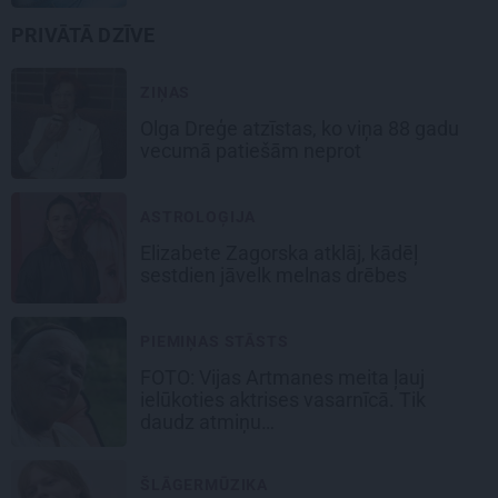
PRIVĀTĀ DZĪVE
ZIŅAS
Olga Dreģe atzīstas, ko viņa 88 gadu
vecumā patiešām neprot
ASTROLOĢIJA
Elizabete Zagorska atklāj, kādēļ
sestdien jāvelk melnas drēbes
PIEMIŅAS STĀSTS
FOTO:
Vijas Artmanes meita
ļauj
ielūkoties aktrises vasarnīcā. Tik
daudz atmiņu…
ŠLĀGERMŪZIKA