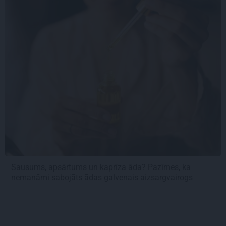
Sausums, apsārtums un kaprīza āda? Pazīmes, ka
nemanāmi sabojāts ādas galvenais aizsargvairogs