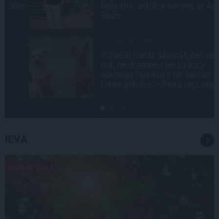
la
brīnums: atklāta saruna ar Andri
Raču
SLAVENĪBU MĪLUĻI
«Cilvēki mēdz sāpināt, bet suns
mīl, neskatoties ne uz ko.»
Nikolaja Puzikova un sievas
Gitas mīlules – Faira un Late
IEVA
DOMĀT ZAĻI