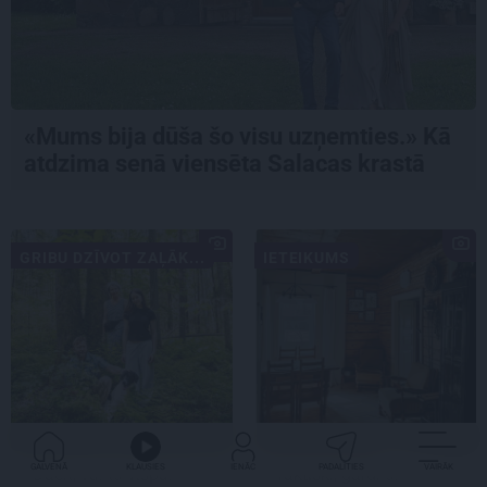
«Mums bija dūša šo visu uzņemties.» Kā
atdzima senā viensēta Salacas krastā
GRIBU DZĪVOT ZAĻĀK...
IETEIKUMS
GALVENĀ
KLAUSIES
IENĀC
PADALĪTIES
VAIRĀK
«Dacīt, vai tu vispār
Praktiski, gardi un