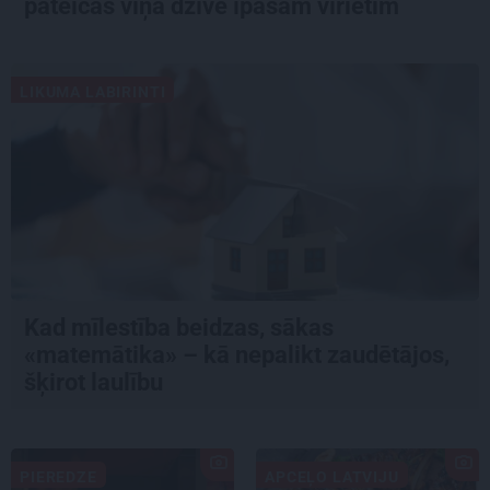
pateicas viņa dzīvē īpašam vīrietim
LIKUMA LABIRINTI
Kad mīlestība beidzas, sākas
«matemātika» – kā nepalikt zaudētājos,
šķirot laulību
PIEREDZE
APCEĻO LATVIJU