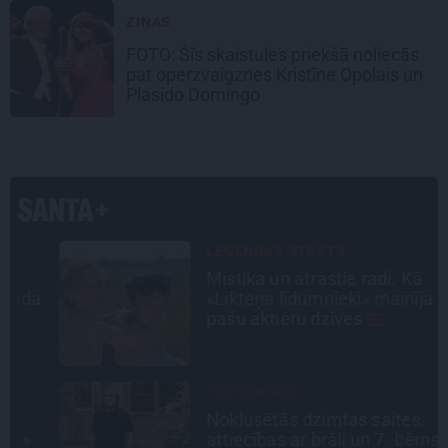
ZIŅAS
FOTO: Šīs skaistules priekšā noliecās
pat operzvaigznes Kristīne Opolais un
Plasido Domingo
LEĢENDAS STĀSTS
Mistika un atrastie radi. Kā
a
«Likteņa līdumnieki» mainīja
pašu aktieru dzīves
PERSONĪBAS
Noklusētās dzimtas saites,
attiecības ar brāli un 7. bērns kā