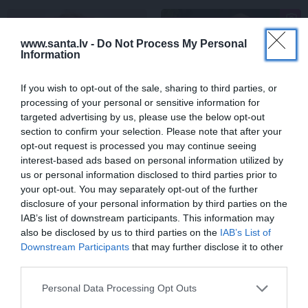
ŠLĀGERMŪZIKA
DZIMŠANAS DIENA
www.santa.lv -
Do Not Process My Personal
Information
If you wish to opt-out of the sale, sharing to third parties, or
processing of your personal or sensitive information for
targeted advertising by us, please use the below opt-out
section to confirm your selection. Please note that after your
opt-out request is processed you may continue seeing
interest-based ads based on personal information utilized by
Edvards Strazdiņš atklāti
«It kā pēkšņi es būtu
us or personal information disclosed to third parties prior to
pasaka, ko domā par
kļuvusi gaisīgāka,
your opt-out. You may separately opt-out of the further
Bumbieri. Neparasta
jaunāka, vieglāka…»
disclosure of your personal information by third parties on the
saruna ar šlāgermūzikas
Ērikas Eglijas-Grāveles
IAB’s list of downstream participants. This information may
princi
mazais sievišķīgais
noslēpums
also be disclosed by us to third parties on the
IAB’s List of
Downstream Participants
that may further disclose it to other
third parties.
ATTIECĪBAS
Personal Data Processing Opt Outs