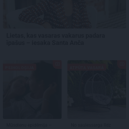
Lietas, kas vasaras vakarus padara
īpašus – iesaka Santa Anča
PSIHOLOĢIJA
ATPŪTA VASARĀ
Mūsdienu epidēmija –
No saulessarga līdz