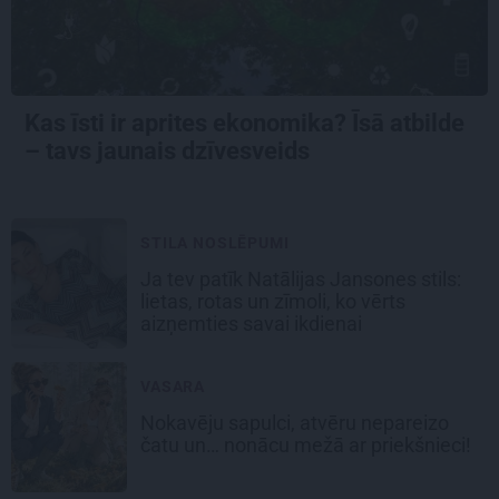
Kas īsti ir aprites ekonomika? Īsā atbilde
– tavs jaunais dzīvesveids
STILA NOSLĒPUMI
Ja tev patīk Natālijas Jansones stils:
lietas, rotas un zīmoli, ko vērts
aizņemties savai ikdienai
VASARA
Nokavēju sapulci, atvēru nepareizo
čatu un… nonācu mežā ar priekšnieci!