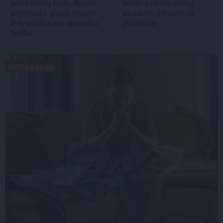
pieskārienu bads. Kāpēc
ērtam zvilnim: stilīgi
platonisks glāsts reizēm
atradumi dārzam un
ir svarīgāks par seksuālu
pludmalei
tuvību
KOPĀ ZAĻĀK