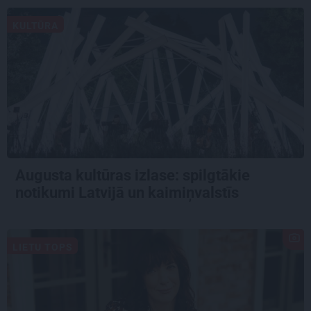
KULTŪRA
Augusta kultūras izlase: spilgtākie
notikumi Latvijā un kaimiņvalstīs
LIETU TOPS