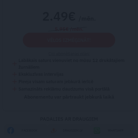
2.49€
/mēn.
5.95€ /mēn.
VĒLOS IZMĒĢINĀT!
Citi abonēšanas plāni
Labākais saturs vienuviet no mūsu 12 drukātajiem
žurnāliem
Ekskluzīvas intervijas
Pieeja visam saturam jebkurā ierīcē
Samazināts reklāmu daudzums visā portālā
Abonementu var pārtraukt jebkurā laikā
PADALIES AR DRAUGIEM
FACEBOOK
DRAUGIEM.LV
WHATSAPP