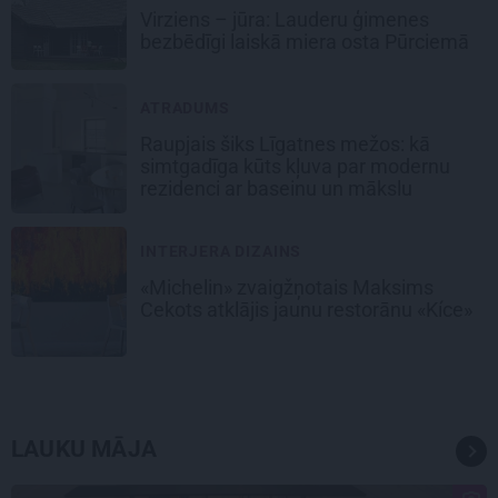
Virziens – jūra: Lauderu ģimenes
bezbēdīgi laiskā miera osta Pūrciemā
ATRADUMS
Raupjais šiks Līgatnes mežos: kā
simtgadīga kūts kļuva par modernu
rezidenci ar baseinu un mākslu
INTERJERA DIZAINS
«Michelin» zvaigžņotais Maksims
Cekots atklājis jaunu restorānu «Kíce»
LAUKU MĀJA