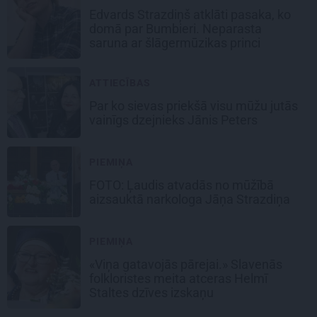
Edvards Strazdiņš atklāti pasaka, ko
domā par Bumbieri. Neparasta
saruna ar šlāgermūzikas princi
ATTIECĪBAS
Par ko sievas priekšā visu mūžu jutās
vainīgs dzejnieks Jānis Peters
PIEMIŅA
FOTO: Ļaudis atvadās no mūžībā
aizsauktā narkologa Jāņa Strazdiņa
PIEMIŅA
«Viņa gatavojās pārejai.» Slavenās
folkloristes meita atceras Helmī
Staltes dzīves izskaņu