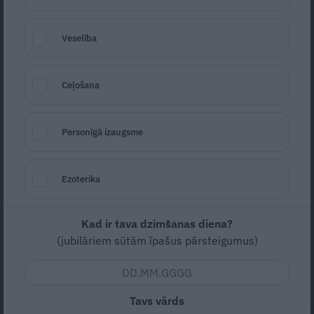
Veselība
Ceļošana
Personīgā izaugsme
Foto: Shutterstock (Andrea Raffin)
Seko
Santa.lv Google
Ezoterika
22. novembrī 40. dzimšanas dienu svin
Holivudas aktrise Skārleta Johansone, kura
Kad ir tava dzimšanas diena?
vairākkārt atzīta par pasaulē seksīgāko
(jubilāriem sūtām īpašus pārsteigumus)
sievieti un vislabāk apmaksāto aktrisi
Holivudā.
Tavs vārds