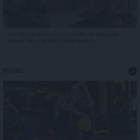
Tavs lētais krekls nemaz nav tik lēts. Kā ātrā mode
ietekmē vidi un ko darīt ar lieko apģērbu
KLUBS
EKONOMIKA