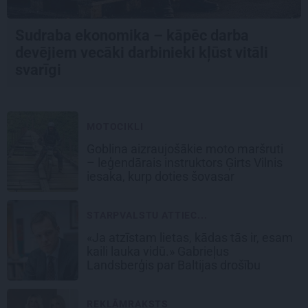
Sudraba ekonomika – kāpēc darba
devējiem vecāki darbinieki kļūst vitāli
svarīgi
MOTOCIKLI
Goblina aizraujošākie moto maršruti
– leģendārais instruktors Ģirts Vilnis
iesaka, kurp doties šovasar
STARPVALSTU ATTIEC...
«Ja atzīstam lietas, kādas tās ir, esam
kaili lauka vidū.» Gabrieļus
Landsberģis par Baltijas drošību
REKLĀMRAKSTS