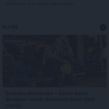
ietekmē vidi un ko darīt ar lieko apģērbu
KLUBS
EKONOMIKA
Sudraba ekonomika – kāpēc darba
devējiem vecāki darbinieki kļūst vitāli
svarīgi