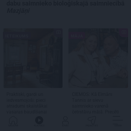
dabu saimnieko bioloģiskajā saimniecībā
Mazjāņi
IETEIKUMS
MĀJA
Praktiski, gardi un
CIEMOS:
Kā Elmārs
iedvesmojoši: pieci
Tannis ar sievu
atradumi skaistākai
saimnieko varenā
vasaras baudīšanai
četrstāvu mājā.
Precēti
jau 2 gadus!
GALVENĀ
KLAUSIES
IENĀC
PADALĪTIES
VAIRĀK