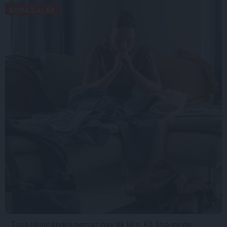
KOPĀ ZAĻĀK
Tavs lētais krekls nemaz nav tik lēts. Kā ātrā mode