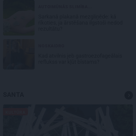
AUTOIMŪNĀS SLIMĪBA...
Sarkanā plakanā mezgliņēde: kā
rīkoties, ja ārstēšana ilgstoši nedod
rezultātu?
NOSKAIDRO
Kad atvilnis jeb gastroezofageālais
reflukss var kļūt bīstams?
SANTA
KULTŪRA