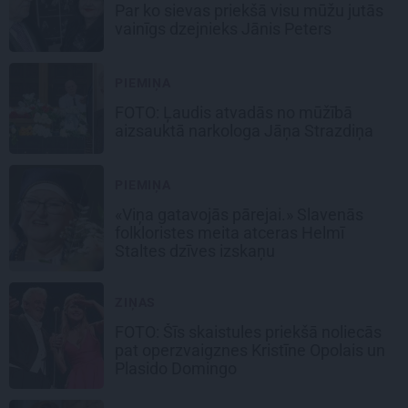
Par ko sievas priekšā visu mūžu jutās
vainīgs dzejnieks Jānis Peters
PIEMIŅA
FOTO: Ļaudis atvadās no mūžībā
aizsauktā narkologa Jāņa Strazdiņa
PIEMIŅA
«Viņa gatavojās pārejai.» Slavenās
folkloristes meita atceras Helmī
Staltes dzīves izskaņu
ZIŅAS
FOTO: Šīs skaistules priekšā noliecās
pat operzvaigznes Kristīne Opolais un
Plasido Domingo