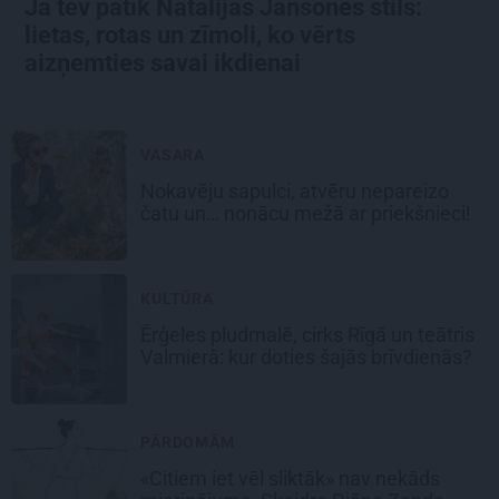
Ja tev patīk Natālijas Jansones stils:
lietas, rotas un zīmoli, ko vērts
aizņemties savai ikdienai
VASARA
Nokavēju sapulci, atvēru nepareizo
čatu un… nonācu mežā ar priekšnieci!
KULTŪRA
Ērģeles pludmalē, cirks Rīgā un teātris
Valmierā: kur doties šajās brīvdienās?
PĀRDOMĀM
«Citiem iet vēl sliktāk» nav nekāds