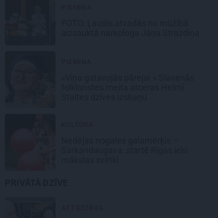
PIEMIŅA
FOTO: Ļaudis atvadās no mūžībā
aizsauktā narkologa Jāņa Strazdiņa
PIEMIŅA
«Viņa gatavojās pārejai.» Slavenās
folkloristes meita atceras Helmī
Staltes dzīves izskaņu
KULTŪRA
Nedēļas nogales galamērķis –
Sarkandaugava: startē Rīgas ielu
mākslas svētki
PRIVĀTĀ DZĪVE
ATTIECĪBAS