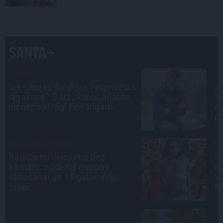
INTERVIJA
as
«Nevajag kalnos tēlot varoņus!
Tie ātri noliks pie vietas.»
Alpīnists Atis Plakans, kurš
pieredzējis biedra bojāeju
DZĪVESSTĀSTS
Stāsts, kas pārspēj kino
scenārijus: Kā Liepājas zēns
Volfs Ruvinskis kļuva par
Meksikas superzvaigzni
ATRADUMS