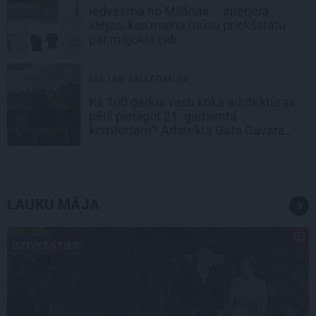
Iedvesma no Milānas – interjera
idejas, kas maina mūsu priekšstatu
par mājokļa vidi
MĀJAS ANATOMIJA
Kā 100 gadus vecu koka arhitektūras
pērli pielāgot 21. gadsimta
komfortam? Arhitekta Gata Gavara
pieredze
LAUKU MĀJA
DZĪVESSTILS