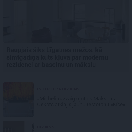
Raupjais šiks Līgatnes mežos: kā
simtgadīga kūts kļuva par modernu
rezidenci ar baseinu un mākslu
INTERJERA DIZAINS
«Michelin» zvaigžņotais Maksims
Cekots atklājis jaunu restorānu «Kíce»
DIZAINS