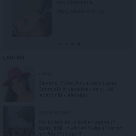
REKLĀMRAKSTS
Matu otrais cēliens
LASI VĒL
ZIŅAS
Slavenā
Tutas lietu
aktrise Liene
Sebre atklāj vienkāršu veidu, kā
iedarbināt vielmaiņu
LAIKAPSTĀKĻI
Par ko latviešus šodien apskauž
spāņi, itāļi un vācieši? Viņi arī tagad
gribētu būt Latvijā