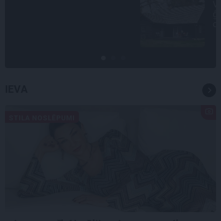
Virziens – jūra: Lauderu
ģimenes bezbēdīgi laiskā miera
osta Pūrciemā
IEVA
STILA NOSLĒPUMI