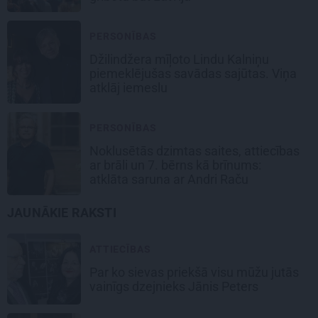
PERSONĪBAS
Džilindžera mīļoto Lindu Kalniņu
piemeklējušas savādas sajūtas. Viņa
atklāj iemeslu
PERSONĪBAS
Noklusētās dzimtas saites, attiecības
ar brāli un 7. bērns kā brīnums:
atklāta saruna ar Andri Raču
JAUNĀKIE RAKSTI
ATTIECĪBAS
Par ko sievas priekšā visu mūžu jutās
vainīgs dzejnieks Jānis Peters