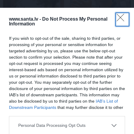
www.santa.lv -
Do Not Process My Personal
Information
If you wish to opt-out of the sale, sharing to third parties, or
Par ko latviešus šodien
FOTO: «Ja es šodien
processing of your personal or sensitive information for
apskauž spāņi, itāļi un
varētu satikt šo mazo
targeted advertising by us, please use the below opt-out
vācieši? Viņi arī tagad
zēnu…» Dons pirms
section to confirm your selection. Please note that after your
gribētu būt Latvijā
koncerta dalījies ļoti
opt-out request is processed you may continue seeing
personiskā stāstā
interest-based ads based on personal information utilized by
us or personal information disclosed to third parties prior to
your opt-out. You may separately opt-out of the further
SLAVENĪBAS
disclosure of your personal information by third parties on the
IAB’s list of downstream participants. This information may
also be disclosed by us to third parties on the
IAB’s List of
Downstream Participants
that may further disclose it to other
third parties.
Personal Data Processing Opt Outs