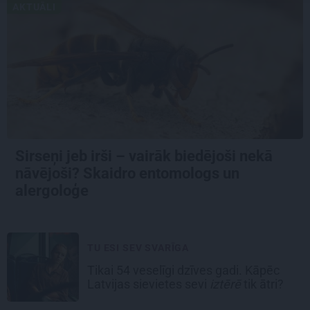
AKTUĀLI
Sirseņi jeb irši – vairāk biedējoši nekā
nāvējoši? Skaidro entomologs un
alergoloģe
TU ESI SEV SVARĪGA
Tikai 54 veselīgi dzīves gadi. Kāpēc
Latvijas sievietes sevi
iztērē
tik ātri?