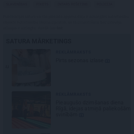
SLAVENĪBAS
PIKETS
INTARS REŠETINS
POLICIJA
Publikācijas saturs vai tās jebkāda apjoma daļa ir aizsargāts autortiesību
objekts Autortiesību likuma izpratnē, un tā izmantošana bez izdevēja
atļaujas ir aizliegta. Vairāk lasi
šeit
SATURA MĀRKETINGS
REKLĀMRAKSTS
Pirts sezonas izlase
šu
REKLĀMRAKSTS
Pieaugušo dzimšanas diena
Rīgā, idejas atmiņā paliekošām
svinībām