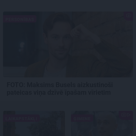
PERSONĪBAS
FOTO: Maksims Busels aizkustinoši
pateicas viņa dzīvē īpašam vīrietim
LAIKAPSTĀKĻI
ĢIMENE