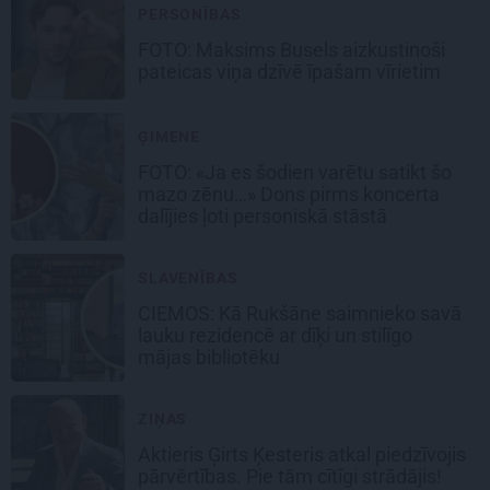
PERSONĪBAS
FOTO: Maksims Busels aizkustinoši
pateicas viņa dzīvē īpašam vīrietim
ĢIMENE
FOTO: «Ja es šodien varētu satikt šo
mazo zēnu…» Dons pirms koncerta
dalījies ļoti personiskā stāstā
SLAVENĪBAS
CIEMOS: Kā Rukšāne saimnieko savā
lauku rezidencē ar dīķi un stilīgo
mājas bibliotēku
ZIŅAS
Aktieris Ģirts Ķesteris atkal piedzīvojis
pārvērtības. Pie tām cītīgi strādājis!