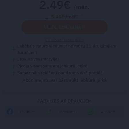
2.49€
/mēn.
5.95€ /mēn.
VĒLOS IZMĒĢINĀT!
Citi abonēšanas plāni
Labākais saturs vienuviet no mūsu 12 drukātajiem
žurnāliem
Ekskluzīvas intervijas
Pieeja visam saturam jebkurā ierīcē
Samazināts reklāmu daudzums visā portālā
Abonementu var pārtraukt jebkurā laikā
PADALIES AR DRAUGIEM
FACEBOOK
DRAUGIEM.LV
WHATSAPP