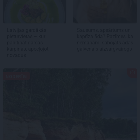
Latvijas gardākās
Sausums, apsārtums un
pieturvietas – kur
kaprīza āda? Pazīmes, ka
palutināt garšas
nemanāmi sabojāts ādas
kārpiņas, apceļojot
galvenais aizsargvairogs
novadus
NODERĪGI