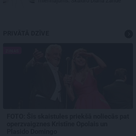
mierinājums. Skaidro Diāna Zande
PRIVĀTĀ DZĪVE
ZIŅAS
FOTO: Šīs skaistules priekšā noliecās pat
operzvaigznes Kristīne Opolais un
Plasido Domingo