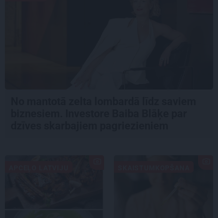
No mantotā zelta lombardā līdz saviem
biznesiem. Investore Baiba Blāķe par
dzīves skarbajiem pagriezieniem
APCEĻO LATVIJU
SKAISTUMKOPŠANA