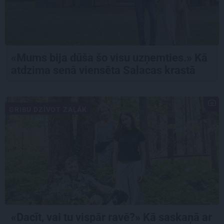
«Mums bija dūša šo visu uzņemties.» Kā
atdzima senā viensēta Salacas krastā
GRIBU DZĪVOT ZAĻĀK
«Dacīt, vai tu vispār ravē?» Kā saskaņā ar