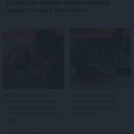
Lietas, kas vasaras vakarus padara
īpašus – iesaka Santa Anča
PSIHOLOĢIJA
ATPŪTA VASARĀ
Mūsdienu epidēmija –
No saulessarga līdz
pieskārienu bads. Kāpēc
ērtam zvilnim: stilīgi
platonisks glāsts reizēm
atradumi dārzam un
ir svarīgāks par seksuālu
pludmalei
tuvību