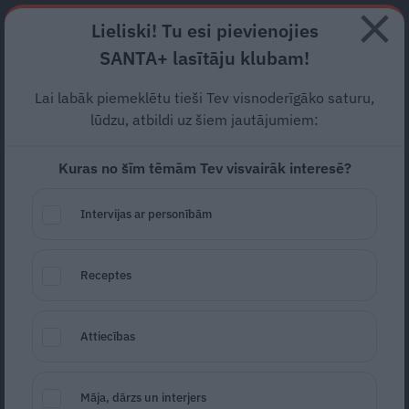
Abonē
Lieliski! Tu esi pievienojies
SANTA+ lasītāju klubam!
RECEPTES
NODERĪGI
JAUNĀKAIS
POPULĀRĀKAIS
Lai labāk piemeklētu tieši Tev visnoderīgāko saturu,
Rešetins nonāk
policijas
lūdzu, atbildi uz šiem jautājumiem:
uzmanības lokā!
Cīņa pret
Kuras no šīm tēmām Tev visvairāk interesē?
netaisnību ir smaga
Intervijas ar personībām
SLAVENĪBAS
21.03.2024
Gita Vīksne
Receptes
Žurnāliste
gita.viksne@santa.lv
Attiecības
Māja, dārzs un interjers