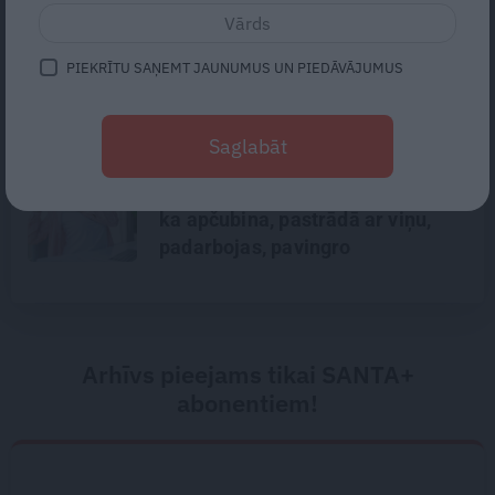
Astrologs Andris Račs par tēva
lomu 63 gados: Vēl viena bērniņa
PIEKRĪTU SAŅEMT JAUNUMUS UN PIEDĀVĀJUMUS
piedzimšanu nodefinēju kā
brīnumu!
Saglabāt
Traumatoloģe ortopēde Breide:
Plecs ir kā sieviete – tam patīk,
ka apčubina, pastrādā ar viņu,
padarbojas, pavingro
Arhīvs pieejams tikai SANTA+
abonentiem!