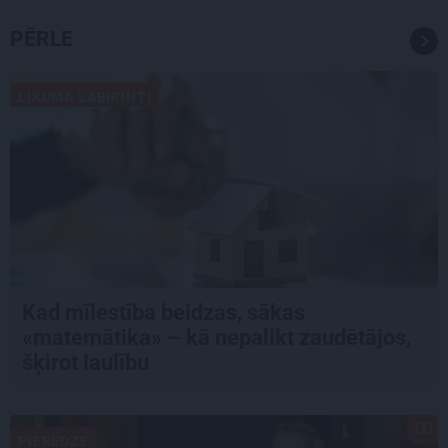
PĒRLE
LIKUMA LABIRINTI
Kad mīlestība beidzas, sākas
«matemātika» – kā nepalikt zaudētājos,
šķirot laulību
PIEREDZE