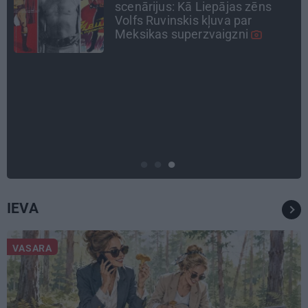
Liepāja.» Ārste Ingrīda
Gardovska par vairāk nekā 50
gadiem medicīnā
ATTIECĪBAS
Ko darīt, ja esi kopā ar
pieauguša vīrieša ķermenī
noslēpušos puišeli?
IEVA
VASARA