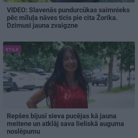
VIDEO: Slavenās pundurcūkas saimnieks
pēc mīluļa nāves ticis pie cita Žorika.
Dzimusi jauna zvaigzne
STILS
Repšes bijusī sieva pucējas kā jauna
meitene un atklāj sava lieliskā auguma
noslēpumu