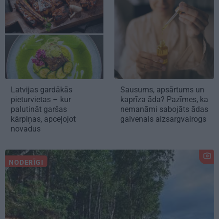
Latvijas gardākās
Sausums, apsārtums un
pieturvietas – kur
kaprīza āda? Pazīmes, ka
palutināt garšas
nemanāmi sabojāts ādas
kārpiņas, apceļojot
galvenais aizsargvairogs
novadus
NODERĪGI