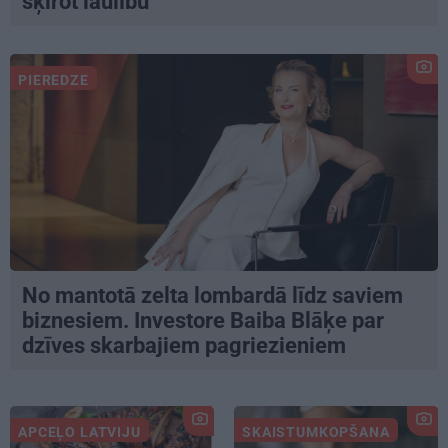
šķirot laulību
PIEREDZE
No mantotā zelta lombardā līdz saviem
biznesiem. Investore Baiba Blāķe par
dzīves skarbajiem pagriezieniem
APCEĻO LATVIJU
SKAISTUMKOPŠANA