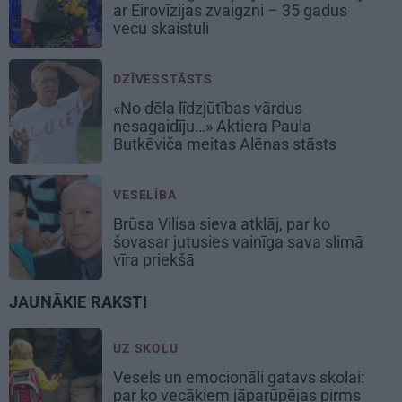
ar Eirovīzijas zvaigzni – 35 gadus
vecu skaistuli
DZĪVESSTĀSTS
«No dēla līdzjūtības vārdus
nesagaidīju…» Aktiera Paula
Butkēviča meitas Alēnas stāsts
VESELĪBA
Brūsa Vilisa sieva atklāj, par ko
šovasar jutusies vainīga sava slimā
vīra priekšā
JAUNĀKIE RAKSTI
UZ SKOLU
Vesels un emocionāli gatavs skolai:
par ko vecākiem jāparūpējas pirms