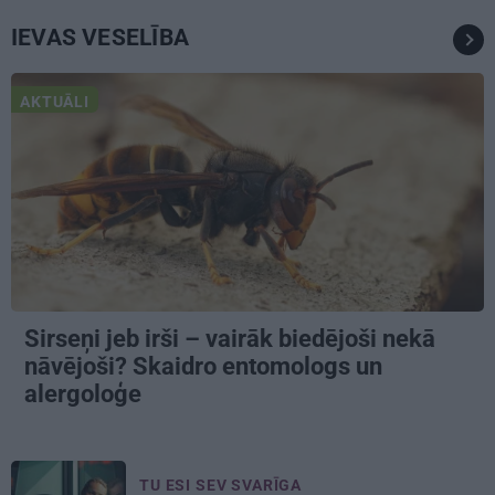
IEVAS VESELĪBA
AKTUĀLI
Sirseņi jeb irši – vairāk biedējoši nekā
nāvējoši? Skaidro entomologs un
alergoloģe
TU ESI SEV SVARĪGA