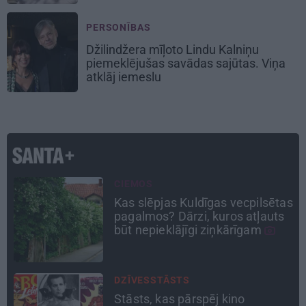
PERSONĪBAS
Džilindžera mīļoto Lindu Kalniņu
piemeklējušas savādas sajūtas. Viņa
atklāj iemeslu
ATRADUMS
as
Virziens – jūra: Lauderu
ģimenes bezbēdīgi laiskā miera
osta Pūrciemā
TAVS ĀRSTS
«Manā kabinetā bijusi teju visa