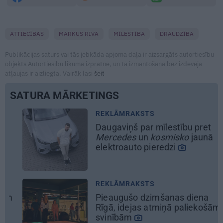
ATTIECĪBAS
MARKUS RIVA
MĪLESTĪBA
DRAUDZĪBA
Publikācijas saturs vai tās jebkāda apjoma daļa ir aizsargāts autortiesību
objekts Autortiesību likuma izpratnē, un tā izmantošana bez izdevēja
atļaujas ir aizliegta. Vairāk lasi
šeit
SATURA MĀRKETINGS
REKLĀMRAKSTS
M
Daugaviņš par mīlestību pret
Lī
Mercedes
un
kosmisko
jaunā
mā
elektroauto pieredzi
ie
REKLĀMRAKSTS
D
Pieaugušo dzimšanas diena
C
Rīgā, idejas atmiņā paliekošām
k
svinībām