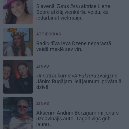
Slavenā
Tutas lietu
aktrise Liene
Sebre atklāj vienkāršu veidu, kā
iedarbināt vielmaiņu
ATTIECĪBAS
Radio dīva Ieva Dzene neparastā
veidā meklē sev vīru
ZIŅAS
«Ir satraukums!»
X Faktora
zvaigznei
Jānim Rugājam lieli jaunumi privātajā
dzīvē
ZIŅAS
Aktierim Andrim Bērziņam miljonārs
uzdāvinājis auto. Tagad viņš grib
jaunu…