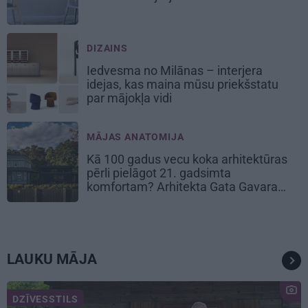
DIZAINS
Iedvesma no Milānas – interjera
idejas, kas maina mūsu priekšstatu
par mājokļa vidi
MĀJAS ANATOMIJA
Kā 100 gadus vecu koka arhitektūras
pērli pielāgot 21. gadsimta
komfortam? Arhitekta Gata Gavara
pieredze
LAUKU MĀJA
DZĪVESSTILS