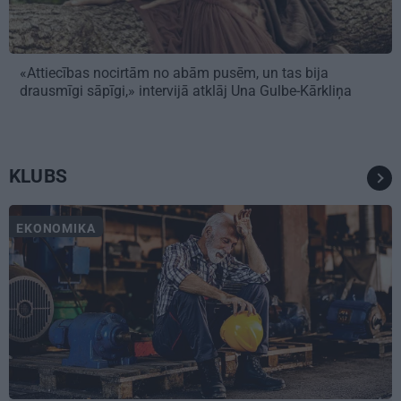
«Attiecības nocirtām no abām pusēm, un tas bija
drausmīgi sāpīgi,» intervijā atklāj Una Gulbe-Kārkliņa
KLUBS
EKONOMIKA