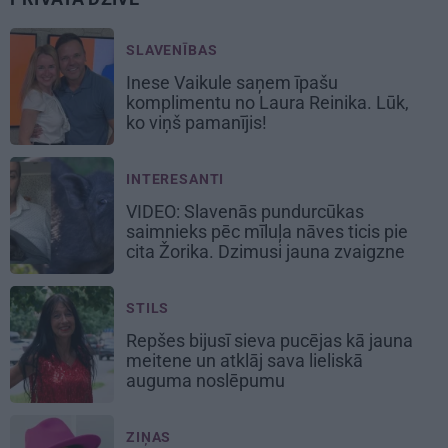
SLAVENĪBAS
Inese Vaikule saņem īpašu
komplimentu no Laura Reinika. Lūk,
ko viņš pamanījis!
INTERESANTI
VIDEO: Slavenās pundurcūkas
saimnieks pēc mīluļa nāves ticis pie
cita Žorika. Dzimusi jauna zvaigzne
STILS
Repšes bijusī sieva pucējas kā jauna
meitene un atklāj sava lieliskā
auguma noslēpumu
ZIŅAS