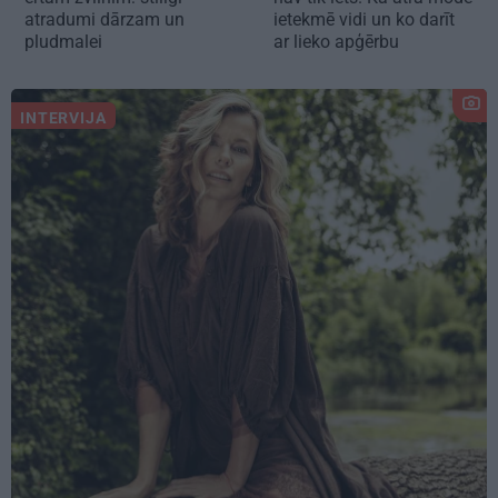
atradumi dārzam un
ietekmē vidi un ko darīt
pludmalei
ar lieko apģērbu
INTERVIJA