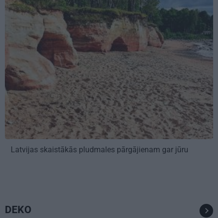
Latvijas skaistākās pludmales pārgājienam gar jūru
DEKO