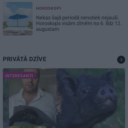
HOROSKOPI
Nekas šajā periodā nenotiek nejauši.
Horoskops visām zīmēm no 6. līdz 12.
augustam
PRIVĀTĀ DZĪVE
INTERESANTI