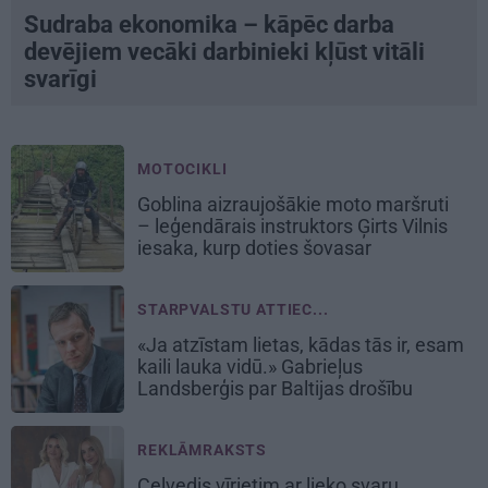
Sudraba ekonomika – kāpēc darba
devējiem vecāki darbinieki kļūst vitāli
svarīgi
MOTOCIKLI
Goblina aizraujošākie moto maršruti
– leģendārais instruktors Ģirts Vilnis
iesaka, kurp doties šovasar
STARPVALSTU ATTIEC...
«Ja atzīstam lietas, kādas tās ir, esam
kaili lauka vidū.» Gabrieļus
Landsberģis par Baltijas drošību
REKLĀMRAKSTS
Ceļvedis vīrietim ar lieko svaru