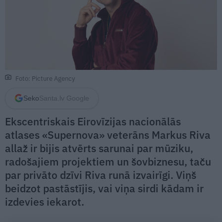
Foto: Picture Agency
Seko
Santa.lv Google
Ekscentriskais Eirovīzijas nacionālās
atlases «Supernova» veterāns Markus Riva
allaž ir bijis atvērts sarunai par mūziku,
radošajiem projektiem un šovbiznesu, taču
par privāto dzīvi Riva runā izvairīgi. Viņš
beidzot pastāstījis, vai viņa sirdi kādam ir
izdevies iekarot.