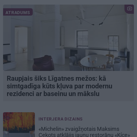
ATRADUMS
Raupjais šiks Līgatnes mežos: kā
simtgadīga kūts kļuva par modernu
rezidenci ar baseinu un mākslu
INTERJERA DIZAINS
«Michelin» zvaigžņotais Maksims
Cekots atklājis jaunu restorānu «Kíce»