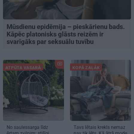
Mūsdienu epidēmija – pieskārienu bads.
Kāpēc platonisks glāsts reizēm ir
svarīgāks par seksuālu tuvību
ATPŪTA VASARĀ
KOPĀ ZAĻĀK
No saulessarga līdz
Tavs lētais krekls nemaz
ērtam zvilnim: stilīgi
nav tik lēts. Kā ātrā mode