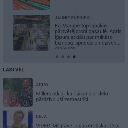
JAUNIE RŪPNIEKI
R
Kā Mārupē top labākie
No
pārtvērējdroni pasaulē. Agris
u
Ķipurs atklāti par militāro
e
biznesu, spriedzi un dzīves
draivu
LASI VĒL
ZIŅAS
Millers atklāj, kā Taivānā ar dēlu
pārdzīvojuši zemestrīci
DEJA
VIDEO: Mīlgrāve ļaujas erotiskai dejai