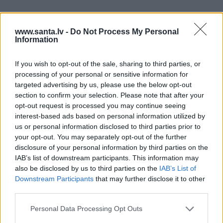
www.santa.lv -
Do Not Process My Personal
VESELĪBA
ZIŅAS
Information
If you wish to opt-out of the sale, sharing to third parties, or
processing of your personal or sensitive information for
targeted advertising by us, please use the below opt-out
section to confirm your selection. Please note that after your
opt-out request is processed you may continue seeing
interest-based ads based on personal information utilized by
us or personal information disclosed to third parties prior to
Brūsa Vilisa sieva atklāj,
Slavenā
Tutas lietu
your opt-out. You may separately opt-out of the further
par ko šovasar jutusies
aktrise Liene Sebre atklāj
disclosure of your personal information by third parties on the
vainīga sava slimā vīra
vienkāršu veidu, kā
IAB’s list of downstream participants. This information may
priekšā
iedarbināt vielmaiņu
also be disclosed by us to third parties on the
IAB’s List of
Downstream Participants
that may further disclose it to other
third parties.
ATTIECĪBAS
Personal Data Processing Opt Outs