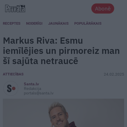
Abonē
RECEPTES
NODERĪGI
JAUNĀKAIS
POPULĀRĀKAIS
Markus Riva: Esmu
iemīlējies un pirmoreiz man
šī sajūta netraucē
ATTIECĪBAS
24.02.2025
Santa.lv
Redakcija
portals@santa.lv