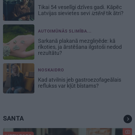
Tikai 54 veselīgi dzīves gadi. Kāpēc
Latvijas sievietes sevi
iztērē
tik ātri?
AUTOIMŪNĀS SLIMĪBA...
Sarkanā plakanā mezgliņēde: kā
rīkoties, ja ārstēšana ilgstoši nedod
rezultātu?
NOSKAIDRO
Kad atvilnis jeb gastroezofageālais
reflukss var kļūt bīstams?
SANTA