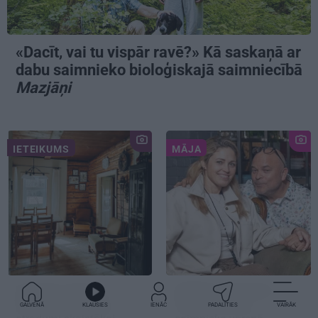
«Dacīt, vai tu vispār ravē?» Kā saskaņā ar
dabu saimnieko bioloģiskajā saimniecībā
Mazjāņi
IETEIKUMS
MĀJA
Praktiski, gardi un
CIEMOS:
Kā Elmārs
iedvesmojoši: pieci
Tannis ar sievu
GALVENĀ
KLAUSIES
IENĀC
PADALĪTIES
VAIRĀK