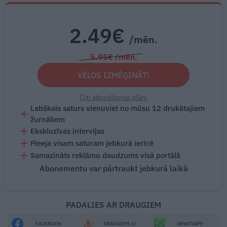
2.49€
/mēn.
5.95€ /mēn.
VĒLOS IZMĒĢINĀT!
Citi abonēšanas plāni
Labākais saturs vienuviet no mūsu 12 drukātajiem
žurnāliem
Ekskluzīvas intervijas
Pieeja visam saturam jebkurā ierīcē
Samazināts reklāmu daudzums visā portālā
Abonementu var pārtraukt jebkurā laikā
PADALIES AR DRAUGIEM
FACEBOOK
DRAUGIEM.LV
WHATSAPP