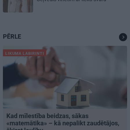
PĒRLE
LIKUMA LABIRINTI
Kad mīlestība beidzas, sākas
«matemātika» – kā nepalikt zaudētājos,