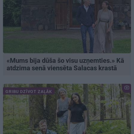
«Mums bija dūša šo visu uzņemties.» Kā
atdzima senā viensēta Salacas krastā
GRIBU DZĪVOT ZAĻĀK