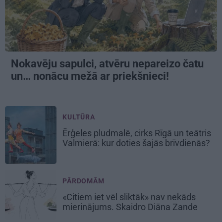
Nokavēju sapulci, atvēru nepareizo čatu
un… nonācu mežā ar priekšnieci!
KULTŪRA
Ērģeles pludmalē, cirks Rīgā un teātris
Valmierā: kur doties šajās brīvdienās?
PĀRDOMĀM
«Citiem iet vēl sliktāk» nav nekāds
mierinājums. Skaidro Diāna Zande