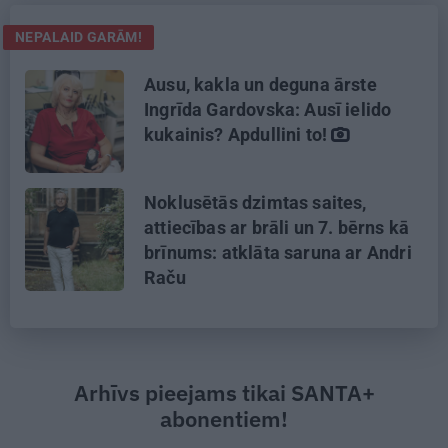
NEPALAID GARĀM!
Ausu, kakla un deguna ārste
Ingrīda Gardovska: Ausī ielido
kukainis? Apdullini to!
Noklusētās dzimtas saites,
attiecības ar brāli un 7. bērns kā
brīnums: atklāta saruna ar Andri
Raču
Arhīvs pieejams tikai SANTA+
abonentiem!