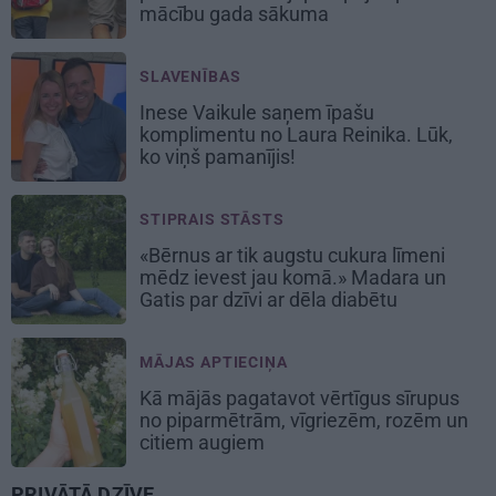
mācību gada sākuma
SLAVENĪBAS
Inese Vaikule saņem īpašu
komplimentu no Laura Reinika. Lūk,
ko viņš pamanījis!
STIPRAIS STĀSTS
«Bērnus ar tik augstu cukura līmeni
mēdz ievest jau komā.» Madara un
Gatis par dzīvi ar dēla diabētu
MĀJAS APTIECIŅA
Kā mājās pagatavot vērtīgus sīrupus
no piparmētrām, vīgriezēm, rozēm un
citiem augiem
PRIVĀTĀ DZĪVE